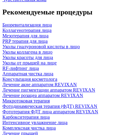
Рекомендуемые процедуры
Биоревитализация лица
Коллагенотерапия лица
Мезотерапия для лица
PRP терапия для лица
Уколы гиалуроновой кислоты в лицо
Уколы коллагена в лицо
Уколы красоты для лица
Уколы от прыщей на лице
RF-лифтинг лица
Аппаратная чистка лица
Консультация косметолога
Лечение акне аппаратом REVIXAN
Лечение пигментации аппаратом REVIXAN
Лечение розацеа аппаратом REVIXAN
Микротоковая терапия
Фотодинамическая терапия (ФДТ) REVIXAN
Фототерапия ФДТ лица аппаратом REVIXAN
Карбокситерапия лица
Интенсивное увлажнение лица
Комплексная чистка лица
Лечение прыщей