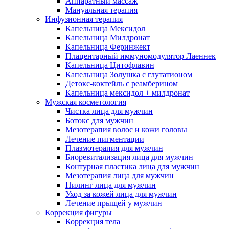
Аппаратный массаж
Мануальная терапия
Инфузионная терапия
Капельница Мексидол
Капельница Милдронат
Капельница Феринжект
Плацентарный иммуномодулятор Лаеннек
Капельница Цитофлавин
Капельница Золушка с глутатионом
Детокс-коктейль с реамберином
Капельница мексидол + милдронат
Мужская косметология
Чистка лица для мужчин
Ботокс для мужчин
Мезотерапия волос и кожи головы
Лечение пигментации
Плазмотерапия для мужчин
Биоревитализация лица для мужчин
Контурная пластика лица для мужчин
Мезотерапия лица для мужчин
Пилинг лица для мужчин
Уход за кожей лица для мужчин
Лечение прыщей у мужчин
Коррекция фигуры
Коррекция тела