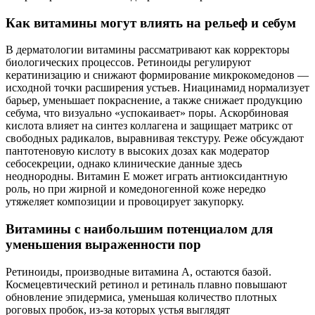
Как витамины могут влиять на рельеф и себум
В дерматологии витамины рассматривают как корректоры
биологических процессов. Ретиноиды регулируют
кератинизацию и снижают формирование микрокомедонов —
исходной точки расширения устьев. Ниацинамид нормализует
барьер, уменьшает покраснение, а также снижает продукцию
себума, что визуально «успокаивает» поры. Аскорбиновая
кислота влияет на синтез коллагена и защищает матрикс от
свободных радикалов, выравнивая текстуру. Реже обсуждают
пантотеновую кислоту в высоких дозах как модератор
себосекреции, однако клинические данные здесь
неоднородны. Витамин Е может играть антиоксидантную
роль, но при жирной и комедоногенной коже нередко
утяжеляет композиции и провоцирует закупорку.
Витамины с наибольшим потенциалом для
уменьшения выраженности пор
Ретиноиды, производные витамина А, остаются базой.
Космецевтический ретинол и ретиналь плавно повышают
обновление эпидермиса, уменьшая количество плотных
роговых пробок, из‑за которых устья выглядят