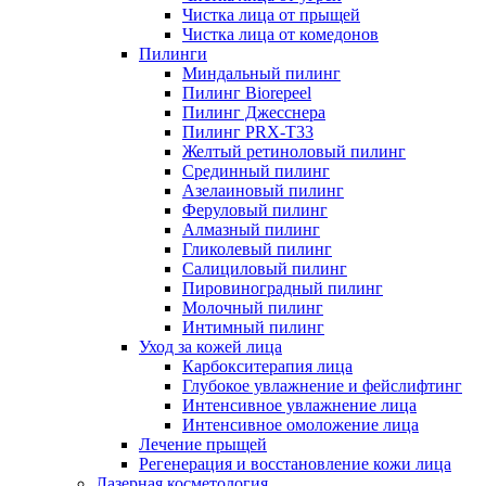
Чистка лица от прыщей
Чистка лица от комедонов
Пилинги
Миндальный пилинг
Пилинг Biorepeel
Пилинг Джесснера
Пилинг PRX-T33
Желтый ретиноловый пилинг
Срединный пилинг
Азелаиновый пилинг
Феруловый пилинг
Алмазный пилинг
Гликолевый пилинг
Салициловый пилинг
Пировиноградный пилинг
Молочный пилинг
Интимный пилинг
Уход за кожей лица
Карбокситерапия лица
Глубокое увлажнение и фейслифтинг
Интенсивное увлажнение лица
Интенсивное омоложение лица
Лечение прыщей
Регенерация и восстановление кожи лица
Лазерная косметология