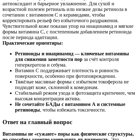
антиоксидант и барьерное увлажнение. Для сухой и
возрастной полезен ретиналь или низкие дозы ретинола в
сочетании с витамином С и керамидами, чтобы
корректировать рельеф без избыточного раздражения.
Чувствительной коже показан упор на ниацинамид и мягкие
формы витамина С, с постепенным добавлением ретиноида
после периода адаптации.
Практические ориентиры:
Ретиноиды и ниацинамид — ключевые витамины
для снижения заметности пор
за счёт контроля
гиперкератоза и себума.
Витамин С поддерживает плотность и ровность
поверхности, особенно при фотоповреждении.
Тяжёлые масляные формы с избытком токоферола не
подходят коже, склонной к комедонам.
Стабильный режим ухода и фотозащита критичнее, чем
высокая концентрация актива.
Не сочетайте БАДы с витамином А и системные
ретиноиды
, чтобы избежать токсичности.
Ответ на главный вопрос
Витамины не «сужают» поры как физические структуры,
но способны заметно уменьшить их видимость
. Это