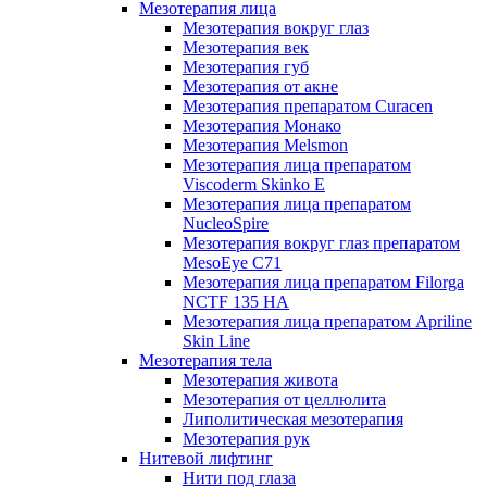
Мезотерапия лица
Мезотерапия вокруг глаз
Мезотерапия век
Мезотерапия губ
Мезотерапия от акне
Мезотерапия препаратом Curacen
Мезотерапия Монако
Мезотерапия Melsmon
Мезотерапия лица препаратом
Viscoderm Skinko E
Мезотерапия лица препаратом
NucleoSpire
Мезотерапия вокруг глаз препаратом
MesoEye С71
Мезотерапия лица препаратом Filorga
NCTF 135 HA
Мезотерапия лица препаратом Apriline
Skin Line
Мезотерапия тела
Мезотерапия живота
Мезотерапия от целлюлита
Липолитическая мезотерапия
Мезотерапия рук
Нитевой лифтинг
Нити под глаза