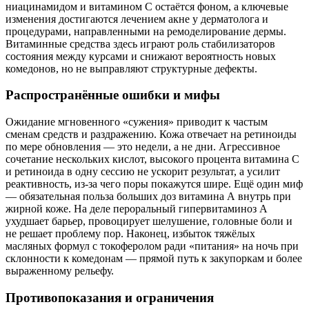
ниацинамидом и витамином С остаётся фоном, а ключевые
изменения достигаются лечением акне у дерматолога и
процедурами, направленными на ремоделирование дермы.
Витаминные средства здесь играют роль стабилизаторов
состояния между курсами и снижают вероятность новых
комедонов, но не выправляют структурные дефекты.
Распространённые ошибки и мифы
Ожидание мгновенного «сужения» приводит к частым
сменам средств и раздражению. Кожа отвечает на ретиноиды
по мере обновления — это недели, а не дни. Агрессивное
сочетание нескольких кислот, высокого процента витамина С
и ретиноида в одну сессию не ускорит результат, а усилит
реактивность, из‑за чего поры покажутся шире. Ещё один миф
— обязательная польза больших доз витамина А внутрь при
жирной коже. На деле пероральный гипервитаминоз А
ухудшает барьер, провоцирует шелушение, головные боли и
не решает проблему пор. Наконец, избыток тяжёлых
масляных формул с токоферолом ради «питания» на ночь при
склонности к комедонам — прямой путь к закупоркам и более
выраженному рельефу.
Противопоказания и ограничения