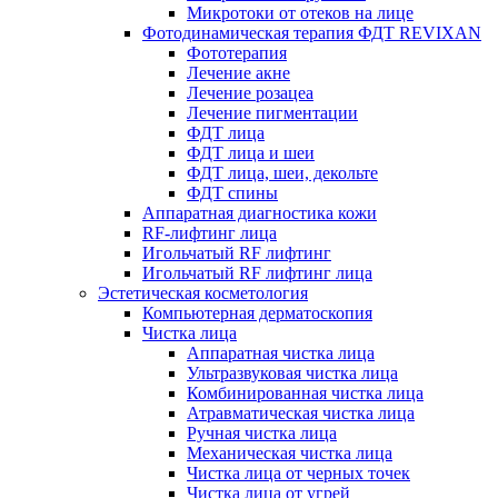
Микротоки от отеков на лице
Фотодинамическая терапия ФДТ REVIXAN
Фототерапия
Лечение акне
Лечение розацеа
Лечение пигментации
ФДТ лица
ФДТ лица и шеи
ФДТ лица, шеи, декольте
ФДТ спины
Аппаратная диагностика кожи
RF-лифтинг лица
Игольчатый RF лифтинг
Игольчатый RF лифтинг лица
Эстетическая косметология
Компьютерная дерматоскопия
Чистка лица
Аппаратная чистка лица
Ультразвуковая чистка лица
Комбинированная чистка лица
Атравматическая чистка лица
Ручная чистка лица
Механическая чистка лица
Чистка лица от черных точек
Чистка лица от угрей