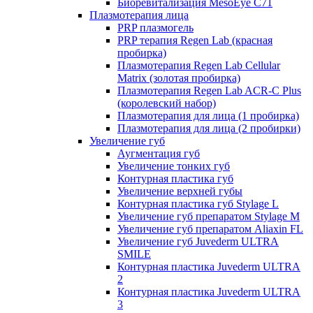
Биоревитализация MesoEye C71
Плазмотерапия лица
PRP плазмогель
PRP терапия Regen Lab (красная
пробирка)
Плазмотерапия Regen Lab Cellular
Matrix (золотая пробирка)
Плазмотерапия Regen Lab ACR-C Plus
(королевский набор)
Плазмотерапия для лица (1 пробирка)
Плазмотерапия для лица (2 пробирки)
Увеличение губ
Аугментация губ
Увеличение тонких губ
Контурная пластика губ
Увеличение верхней губы
Контурная пластика губ Stylage L
Увеличение губ препаратом Stylage M
Увеличение губ препаратом Aliaxin FL
Увеличение губ Juvederm ULTRA
SMILE
Контурная пластика Juvederm ULTRA
2
Контурная пластика Juvederm ULTRA
3