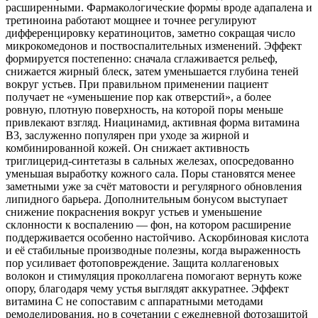
расширенными. Фармакологические формы вроде адапалена и
третиноина работают мощнее и точнее регулируют
дифференцировку кератиноцитов, заметно сокращая число
микрокомедонов и поствоспалительных изменений. Эффект
формируется постепенно: сначала сглаживается рельеф,
снижается жирный блеск, затем уменьшается глубина теней
вокруг устьев. При правильном применении пациент
получает не «уменьшение пор как отверстий», а более
ровную, плотную поверхность, на которой поры меньше
привлекают взгляд. Ниацинамид, активная форма витамина
В3, заслуженно популярен при уходе за жирной и
комбинированной кожей. Он снижает активность
триглицерид-синтетазы в сальных железах, опосредованно
уменьшая выработку кожного сала. Поры становятся менее
заметными уже за счёт матовости и регулярного обновления
липидного барьера. Дополнительным бонусом выступает
снижение покраснения вокруг устьев и уменьшение
склонности к воспалению — фон, на котором расширение
поддерживается особенно настойчиво. Аскорбиновая кислота
и её стабильные производные полезны, когда выраженность
пор усиливает фотоповреждение. Защита коллагеновых
волокон и стимуляция проколлагена помогают вернуть коже
опору, благодаря чему устья выглядят аккуратнее. Эффект
витамина С не сопоставим с аппаратными методами
ремоделирования, но в сочетании с ежедневной фотозащитой