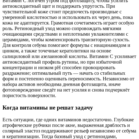
Витамин С логичен утром под фотозащиту, чтобы усилить
антиоксидантный щит и поддержать упругость. При
чувствительной коже стоит предпочесть производные с
умеренной кислотностью и использовать их через день, пока
кожа не адаптируется. Грамотная сочетаемость играет особую
роль. Ретиноидный уход можно сопровождать мягкими
очищающими средствами и неплотными увлажнителями с
церамидами, чтобы компенсировать транзиторную сухость.
Для контроля себума помогают формулы с ниацинамидом и
цинком, а также точечные кератолитики на основе
салициловой или азелаиновой кислоты. Витамин С усиливает
антиоксидантный профиль рутины, но при избыточной
концентрации и низком pH способен провоцировать
раздражение; оптимальный путь — начать со стабильных
форм и постепенно оценивать переносимость. Независимо от
набора активов необходима дневная фотозащита, иначе
фотоповреждение сведёт на нет усилия и снова подчеркнёт
пористость поверхности.
Когда витамины не решат задачу
Есть ситуации, где одних витаминов недостаточно. Глубокие
атрофические рубчики после акне, выраженная дряблость и
солярный эластоз поддерживают рельеф независимо от себума
и кератинизации. Тогда базовый уход с ретиноидами,