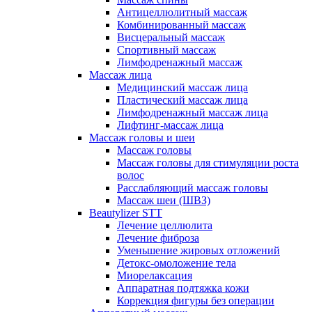
Антицеллюлитный массаж
Комбинированный массаж
Висцеральный массаж
Спортивный массаж
Лимфодренажный массаж
Массаж лица
Медицинский массаж лица
Пластический массаж лица
Лимфодренажный массаж лица
Лифтинг-массаж лица
Массаж головы и шеи
Массаж головы
Массаж головы для стимуляции роста
волос
Расслабляющий массаж головы
Массаж шеи (ШВЗ)
Beautylizer STT
Лечение целлюлита
Лечение фиброза
Уменьшение жировых отложений
Детокс-омоложение тела
Миорелаксация
Аппаратная подтяжка кожи
Коррекция фигуры без операции