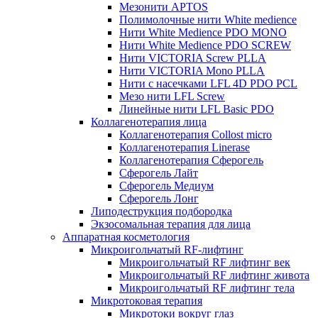
Мезонити APTOS
Полимолочные нити White medience
Нити White Medience PDO MONO
Нити White Medience PDO SCREW
Нити VICTORIA Screw PLLA
Нити VICTORIA Mono PLLA
Нити с насечками LFL 4D PDO PCL
Мезо нити LFL Screw
Линейные нити LFL Basic PDO
Коллагенотерапия лица
Коллагенотерапия Collost micro
Коллагенотерапия Linerase
Коллагенотерапия Сферогель
Сферогель Лайт
Сферогель Медиум
Сферогель Лонг
Липодеструкция подбородка
Экзосомальная терапия для лица
Аппаратная косметология
Микроигольчатый RF-лифтинг
Микроигольчатый RF лифтинг век
Микроигольчатый RF лифтинг живота
Микроигольчатый RF лифтинг тела
Микротоковая терапия
Микротоки вокруг глаз