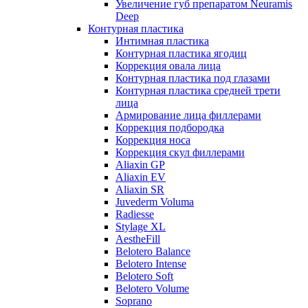
Увеличение губ препаратом Neuramis
Deep
Контурная пластика
Интимная пластика
Контурная пластика ягодиц
Коррекция овала лица
Контурная пластика под глазами
Контурная пластика средней трети
лица
Армирование лица филлерами
Коррекция подбородка
Коррекция носа
Коррекция скул филлерами
Aliaxin GP
Aliaxin EV
Aliaxin SR
Juvederm Voluma
Radiesse
Stylage XL
AestheFill
Belotero Balance
Belotero Intense
Belotero Soft
Belotero Volume
Soprano