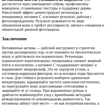
достигается через уменьшение себума, профилактику
комедонов, сглаживание текстуры и поддержку дермы.
Наилучший эффект демонстрируют ретиноиды и
ниацинамид; витамин С усиливает результат, работая с
фотоповреждением. Результат развивается по мере
обновления кожи и требует регулярности, мягкого очищения и
обязательной дневной фотозащиты.
Заключение
Витаминные активы — рабочий инструмент в стратегии
против расширенных пор, если понимать их биологическую
нишу и действовать последовательно. Ретиноиды
нормализуют кератинизацию, ниацинамид снижает жирный
блеск и воспаление, а витамин С поддерживает матрикс и
выравнивает микрорельеф. Это не хирургия устьев, а
системная коррекция факторов, из‑за которых поры бросаются
в глаза. Для стойкого результата выберите адекватные
концентрации, наращивайте частоту нанесения постепенно,
не перегружайте кожу агрессивными сочетаниями и
защищайте её от солнца. При выраженных рубцах и
дряблости комбинируйте уход с врачебными методами
ремоделирования по рекомендациям дерматолога. Так
витамины займут своё место — не как волшебная кнопка, а