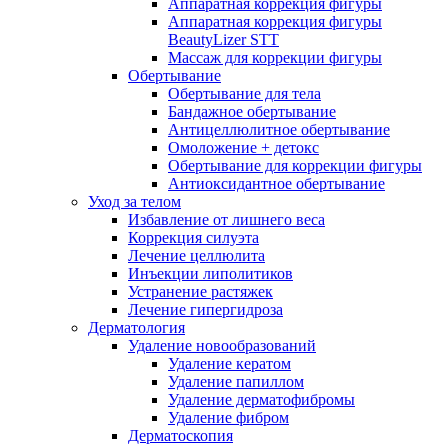
Аппаратная коррекция фигуры
Аппаратная коррекция фигуры
BeautyLizer STT
Массаж для коррекции фигуры
Обертывание
Обертывание для тела
Бандажное обертывание
Антицеллюлитное обертывание
Омоложение + детокс
Обертывание для коррекции фигуры
Антиоксидантное обертывание
Уход за телом
Избавление от лишнего веса
Коррекция силуэта
Лечение целлюлита
Инъекции липолитиков
Устранение растяжек
Лечение гипергидроза
Дерматология
Удаление новообразований
Удаление кератом
Удаление папиллом
Удаление дерматофибромы
Удаление фибром
Дерматоскопия