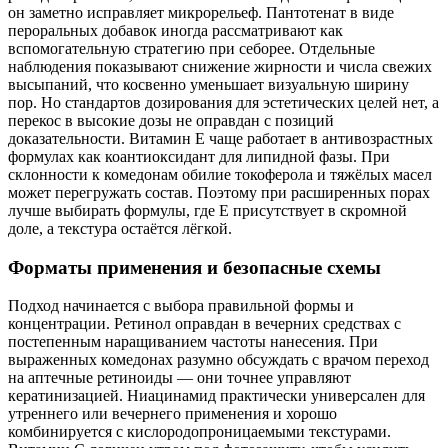
он заметно исправляет микрорельеф. Пантотенат в виде
пероральных добавок иногда рассматривают как
вспомогательную стратегию при себорее. Отдельные
наблюдения показывают снижение жирности и числа свежих
высыпаний, что косвенно уменьшает визуальную ширину
пор. Но стандартов дозирования для эстетических целей нет, а
перекос в высокие дозы не оправдан с позиций
доказательности. Витамин Е чаще работает в антивозрастных
формулах как коантиоксидант для липидной фазы. При
склонности к комедонам обилие токоферола и тяжёлых масел
может перегружать состав. Поэтому при расширенных порах
лучше выбирать формулы, где Е присутствует в скромной
доле, а текстура остаётся лёгкой.
Форматы применения и безопасные схемы
Подход начинается с выбора правильной формы и
концентрации. Ретинол оправдан в вечерних средствах с
постепенным наращиванием частоты нанесения. При
выраженных комедонах разумно обсуждать с врачом переход
на аптечные ретиноиды — они точнее управляют
кератинизацией. Ниацинамид практически универсален для
утреннего или вечернего применения и хорошо
комбинируется с кислородопроницаемыми текстурами.