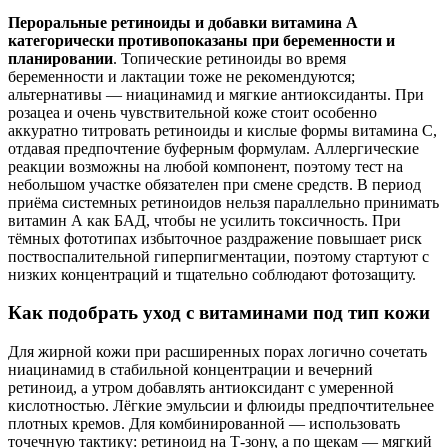
Пероральные ретиноиды и добавки витамина А
категорически противопоказаны при беременности и
планировании
. Топические ретиноиды во время
беременности и лактации тоже не рекомендуются;
альтернативы — ниацинамид и мягкие антиоксиданты. При
розацеа и очень чувствительной коже стоит особенно
аккуратно титровать ретиноиды и кислые формы витамина С,
отдавая предпочтение буферным формулам. Аллергические
реакции возможны на любой компонент, поэтому тест на
небольшом участке обязателен при смене средств. В период
приёма системных ретиноидов нельзя параллельно принимать
витамин А как БАД, чтобы не усилить токсичность. При
тёмных фототипах избыточное раздражение повышает риск
поствоспалительной гиперпигментации, поэтому стартуют с
низких концентраций и тщательно соблюдают фотозащиту.
Как подобрать уход с витаминами под тип кожи
Для жирной кожи при расширенных порах логично сочетать
ниацинамид в стабильной концентрации и вечерний
ретиноид, а утром добавлять антиоксидант с умеренной
кислотностью. Лёгкие эмульсии и флюиды предпочтительнее
плотных кремов. Для комбинированной — использовать
точечную тактику: ретиноид на Т‑зону, а по щекам — мягкий