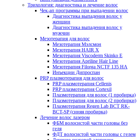
Трихология: диагностика и лечение волос
Чек-ап программы при выпадении волос
Диагностика выпадения волос у
женщин
Диагностика выпадения волос у
мужчин
Мезотерапия для волос
Мезотерапия Мэлсмон
Мезотерапия HAIR X
Мезотерапия Viscoderm Skinko E
Мезотерапия Apriline Hair Line
Мезотерапия Filorga NCTF 135 HA
Инъекции Дипроспан
PRP плазмотерапия для волос
PRP плазмотерапия Cellenis
PRP плазмотерапия Cortexil
Плазмотерапия для волос (1 пробирка)
Плазмотерапия для волос (2 пробирки)
Плазмотерапия Regen Lab BCT RK-
BCT-SP (синяя пробирка)
Лечение волос лазером
ФБМ волосистой части головы без
геля
ФДТ волосистой части головы с гелем
Лечение очаговой алопеции