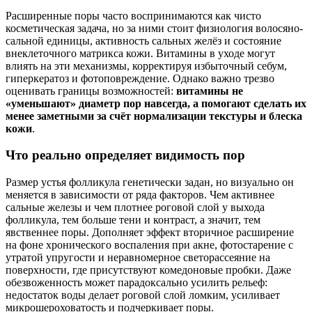
Расширенные поры часто воспринимаются как чисто
косметическая задача, но за ними стоит физиология волосяно-
сальной единицы, активность сальных желёз и состояние
внеклеточного матрикса кожи. Витамины в уходе могут
влиять на эти механизмы, корректируя избыточный себум,
гиперкератоз и фотоповреждение. Однако важно трезво
оценивать границы возможностей:
витамины не
«уменьшают» диаметр пор навсегда, а помогают сделать их
менее заметными за счёт нормализации текстуры и блеска
кожи
.
Что реально определяет видимость пор
Размер устья фолликула генетически задан, но визуально он
меняется в зависимости от ряда факторов. Чем активнее
сальные железы и чем плотнее роговой слой у выхода
фолликула, тем больше тени и контраст, а значит, тем
явственнее поры. Дополняет эффект вторичное расширение
на фоне хронического воспаления при акне, фотостарение с
утратой упругости и неравномерное светорассеяние на
поверхности, где присутствуют комедоновые пробки. Даже
обезвоженность может парадоксально усилить рельеф:
недостаток воды делает роговой слой ломким, усиливает
микрошероховатость и подчеркивает поры.