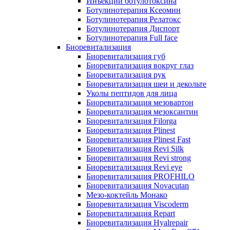
Инъекции ботулотоксина
Ботулинотерапия Ксеомин
Ботулинотерапия Релатокс
Ботулинотерапия Диспорт
Ботулинотерапия Full face
Биоревитализация
Биоревитализация губ
Биоревитализация вокруг глаз
Биоревитализация рук
Биоревитализация шеи и декольте
Уколы пептидов для лица
Биоревитализация мезовартон
Биоревитализация мезоксантин
Биоревитализация Filorga
Биоревитализация Plinest
Биоревитализация Plinest Fast
Биоревитализация Revi Silk
Биоревитализация Revi strong
Биоревитализация Revi eye
Биоревитализация PROFHILO
Биоревитализация Novacutan
Мезо-коктейль Монако
Биоревитализация Viscoderm
Биоревитализация Repart
Биоревитализация Hyalrepair