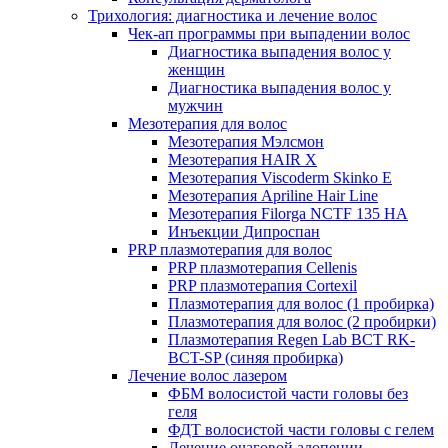
Трихология: диагностика и лечение волос
Чек-ап программы при выпадении волос
Диагностика выпадения волос у
женщин
Диагностика выпадения волос у
мужчин
Мезотерапия для волос
Мезотерапия Мэлсмон
Мезотерапия HAIR X
Мезотерапия Viscoderm Skinko E
Мезотерапия Apriline Hair Line
Мезотерапия Filorga NCTF 135 HA
Инъекции Дипроспан
PRP плазмотерапия для волос
PRP плазмотерапия Cellenis
PRP плазмотерапия Cortexil
Плазмотерапия для волос (1 пробирка)
Плазмотерапия для волос (2 пробирки)
Плазмотерапия Regen Lab BCT RK-
BCT-SP (синяя пробирка)
Лечение волос лазером
ФБМ волосистой части головы без
геля
ФДТ волосистой части головы с гелем
Лечение очаговой алопеции