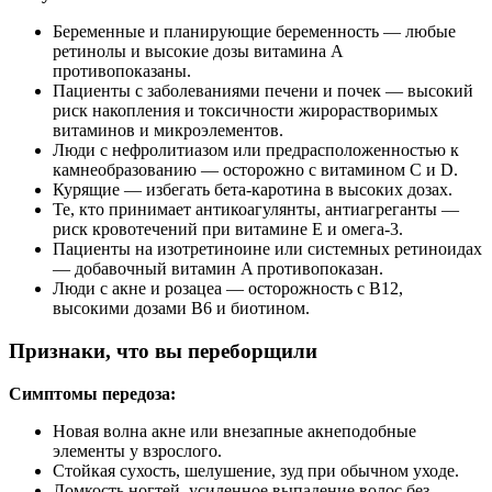
Беременные и планирующие беременность — любые
ретинолы и высокие дозы витамина A
противопоказаны.
Пациенты с заболеваниями печени и почек — высокий
риск накопления и токсичности жирорастворимых
витаминов и микроэлементов.
Люди с нефролитиазом или предрасположенностью к
камнеобразованию — осторожно с витамином C и D.
Курящие — избегать бета‑каротина в высоких дозах.
Те, кто принимает антикоагулянты, антиагреганты —
риск кровотечений при витамине E и омега‑3.
Пациенты на изотретиноине или системных ретиноидах
— добавочный витамин A противопоказан.
Люди с акне и розацеа — осторожность с B12,
высокими дозами B6 и биотином.
Признаки, что вы переборщили
Симптомы передоза:
Новая волна акне или внезапные акнеподобные
элементы у взрослого.
Стойкая сухость, шелушение, зуд при обычном уходе.
Ломкость ногтей, усиленное выпадение волос без