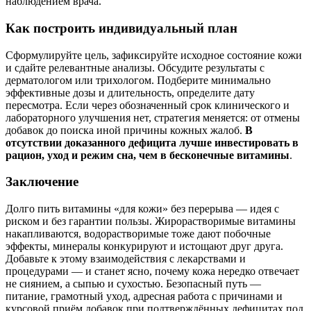
наблюдением врача.
Как построить индивидуальный план
Сформулируйте цель, зафиксируйте исходное состояние кожи
и сдайте релевантные анализы. Обсудите результаты с
дерматологом или трихологом. Подберите минимально
эффективные дозы и длительность, определите дату
пересмотра. Если через обозначенный срок клинического и
лабораторного улучшения нет, стратегия меняется: от отмены
добавок до поиска иной причины кожных жалоб.
В
отсутствии доказанного дефицита лучше инвестировать в
рацион, уход и режим сна, чем в бесконечные витамины
.
Заключение
Долго пить витамины «для кожи» без перерыва — идея с
риском и без гарантии пользы. Жирорастворимые витамины
накапливаются, водорастворимые тоже дают побочные
эффекты, минералы конкурируют и истощают друг друга.
Добавьте к этому взаимодействия с лекарствами и
процедурами — и станет ясно, почему кожа нередко отвечает
не сиянием, а сыпью и сухостью. Безопасный путь —
питание, грамотный уход, адресная работа с причинами и
курсовой приём добавок при подтверждённых дефицитах под