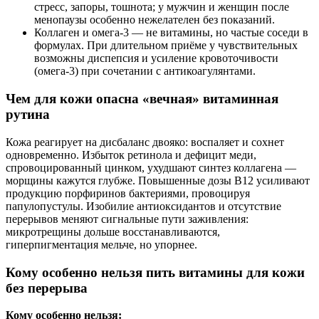
стресс, запоры, тошнота; у мужчин и женщин после
менопаузы особенно нежелателен без показаний.
Коллаген и омега‑3 — не витамины, но частые соседи в
формулах. При длительном приёме у чувствительных
возможны диспепсия и усиление кровоточивости
(омега‑3) при сочетании с антикоагулянтами.
Чем для кожи опасна «вечная» витаминная
рутина
Кожа реагирует на дисбаланс двояко: воспаляет и сохнет
одновременно. Избыток ретинола и дефицит меди,
спровоцированный цинком, ухудшают синтез коллагена —
морщины кажутся глубже. Повышенные дозы B12 усиливают
продукцию порфиринов бактериями, провоцируя
папулопустулы. Изобилие антиоксидантов и отсутствие
перерывов меняют сигнальные пути заживления:
микротрещины дольше восстанавливаются,
гиперпигментация мельче, но упорнее.
Кому особенно нельзя пить витамины для кожи
без перерыва
Кому особенно нельзя: