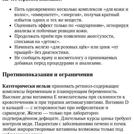
Пить одновременно несколько комплексов «для кожи и
волос», «иммунитет», «энергия», получая кратный
избыток одних и тех же веществ.
Оценивать эффект только по «ощущениям», игнорируя
анализы и побочные реакции кожи.
Продолжать приём при появлении акне/сухости,
списывая на «детокс».
Начинать железо «для розовых щёк» или цинк «от
прыщей» без диагностики.
Не сообщать врачу и косметологу о принимаемых
добавках перед процедурами и анализами.
Противопоказания и ограничения
Категорически нельзя
принимать ретинол‑содержащие
комплексы беременным и планирующим беременность.
Высокие дозы витамина E нежелательны при склонности к
кровотечениям и при терапии антикоагулянтами. Витамин D
и кальций — с осторожностью при нефролитиазе и
саркоидозе. Железо — только при лабораторно
подтверждённом дефиците. Длительные курсы цинка требуют
контроля меди. Пациентам с заболеваниями печени и почек
любые жирорастворимые витамины возможны только под