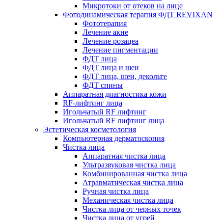
Микротоки от отеков на лице
Фотодинамическая терапия ФДТ REVIXAN
Фототерапия
Лечение акне
Лечение розацеа
Лечение пигментации
ФДТ лица
ФДТ лица и шеи
ФДТ лица, шеи, декольте
ФДТ спины
Аппаратная диагностика кожи
RF-лифтинг лица
Игольчатый RF лифтинг
Игольчатый RF лифтинг лица
Эстетическая косметология
Компьютерная дерматоскопия
Чистка лица
Аппаратная чистка лица
Ультразвуковая чистка лица
Комбинированная чистка лица
Атравматическая чистка лица
Ручная чистка лица
Механическая чистка лица
Чистка лица от черных точек
Чистка лица от угрей