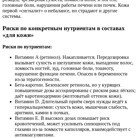
головные боли, нарушения работы печени или почек. Кожа
первой «сигналит» о небалансе, но страдают и другие
системы.
Риски по конкретным нутриентам в составах
«для кожи»
Риски по нутриентам:
Витамин A (ретинол). Накапливается. Передозировка
вызывает сухость и шелушение кожи, выпадение волос,
ломкость ногтей, зуд, головные боли, тошноту,
нарушение функции печени. Опасен в беременности
из‑за тератогенности.
Бета‑каротин. Безопаснее ретинола, но у курящих
повышенные дозы ассоциированы с риском рака лёгких;
даёт каротинодермию (желтоватый оттенок кожи).
Витамин D. Длительный приём сверх нужды ведёт к
гиперкальциемии: сухость кожи, мышечная слабость,
аритмии, камни в почках.
Витамин E. В высоких дозах повышает риск
кровотечений, может усиливать синюшность под
глазами из‑за ломкости капилляров, взаимодействует с
антикоагулянтами.