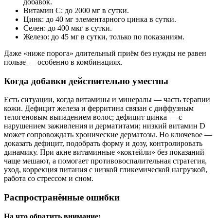
добавок.
Витамин C: до 2000 мг в сутки.
Цинк: до 40 мг элементарного цинка в сутки.
Селен: до 400 мкг в сутки.
Железо: до 45 мг в сутки, только по показаниям.
Даже «ниже порога» длительный приём без нужды не равен
пользе — особенно в комбинациях.
Когда добавки действительно уместны
Есть ситуации, когда витамины и минералы — часть терапии
кожи. Дефицит железа и ферритина связан с диффузным
телогеновым выпадением волос; дефицит цинка — с
нарушением заживления и дерматитами; низкий витамин D
может сопровождать хронические дерматозы. Но ключевое —
доказать дефицит, подобрать форму и дозу, контролировать
динамику. При акне витаминные «коктейли» без показаний
чаще мешают, а помогает противовоспалительная стратегия,
уход, коррекция питания с низкой гликемической нагрузкой,
работа со стрессом и сном.
Распространённые ошибки
На что обратить внимание: