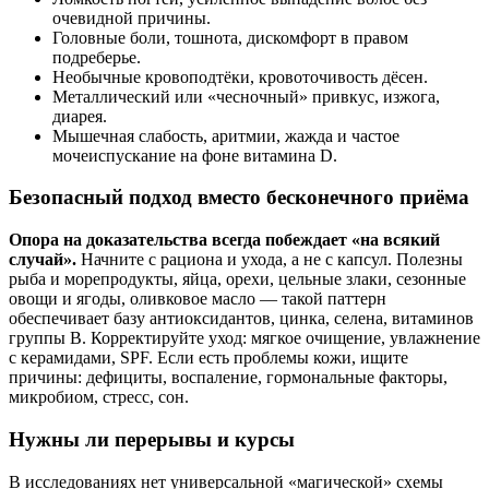
очевидной причины.
Головные боли, тошнота, дискомфорт в правом
подреберье.
Необычные кровоподтёки, кровоточивость дёсен.
Металлический или «чесночный» привкус, изжога,
диарея.
Мышечная слабость, аритмии, жажда и частое
мочеиспускание на фоне витамина D.
Безопасный подход вместо бесконечного приёма
Опора на доказательства всегда побеждает «на всякий
случай».
Начните с рациона и ухода, а не с капсул. Полезны
рыба и морепродукты, яйца, орехи, цельные злаки, сезонные
овощи и ягоды, оливковое масло — такой паттерн
обеспечивает базу антиоксидантов, цинка, селена, витаминов
группы B. Корректируйте уход: мягкое очищение, увлажнение
с керамидами, SPF. Если есть проблемы кожи, ищите
причины: дефициты, воспаление, гормональные факторы,
микробиом, стресс, сон.
Нужны ли перерывы и курсы
В исследованиях нет универсальной «магической» схемы