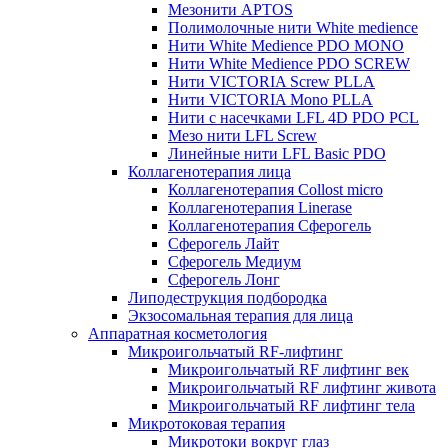
Мезонити APTOS
Полимолочные нити White medience
Нити White Medience PDO MONO
Нити White Medience PDO SCREW
Нити VICTORIA Screw PLLA
Нити VICTORIA Mono PLLA
Нити с насечками LFL 4D PDO PCL
Мезо нити LFL Screw
Линейные нити LFL Basic PDO
Коллагенотерапия лица
Коллагенотерапия Collost micro
Коллагенотерапия Linerase
Коллагенотерапия Сферогель
Сферогель Лайт
Сферогель Медиум
Сферогель Лонг
Липодеструкция подбородка
Экзосомальная терапия для лица
Аппаратная косметология
Микроигольчатый RF-лифтинг
Микроигольчатый RF лифтинг век
Микроигольчатый RF лифтинг живота
Микроигольчатый RF лифтинг тела
Микротоковая терапия
Микротоки вокруг глаз