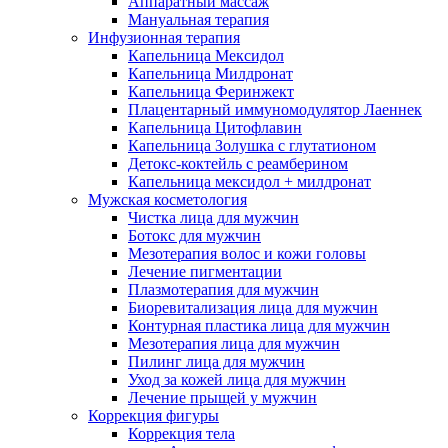
Аппаратный массаж
Мануальная терапия
Инфузионная терапия
Капельница Мексидол
Капельница Милдронат
Капельница Феринжект
Плацентарный иммуномодулятор Лаеннек
Капельница Цитофлавин
Капельница Золушка с глутатионом
Детокс-коктейль с реамберином
Капельница мексидол + милдронат
Мужская косметология
Чистка лица для мужчин
Ботокс для мужчин
Мезотерапия волос и кожи головы
Лечение пигментации
Плазмотерапия для мужчин
Биоревитализация лица для мужчин
Контурная пластика лица для мужчин
Мезотерапия лица для мужчин
Пилинг лица для мужчин
Уход за кожей лица для мужчин
Лечение прыщей у мужчин
Коррекция фигуры
Коррекция тела