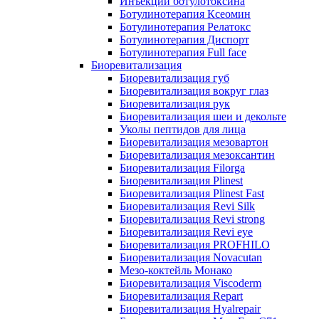
Инъекции ботулотоксина
Ботулинотерапия Ксеомин
Ботулинотерапия Релатокс
Ботулинотерапия Диспорт
Ботулинотерапия Full face
Биоревитализация
Биоревитализация губ
Биоревитализация вокруг глаз
Биоревитализация рук
Биоревитализация шеи и декольте
Уколы пептидов для лица
Биоревитализация мезовартон
Биоревитализация мезоксантин
Биоревитализация Filorga
Биоревитализация Plinest
Биоревитализация Plinest Fast
Биоревитализация Revi Silk
Биоревитализация Revi strong
Биоревитализация Revi eye
Биоревитализация PROFHILO
Биоревитализация Novacutan
Мезо-коктейль Монако
Биоревитализация Viscoderm
Биоревитализация Repart
Биоревитализация Hyalrepair