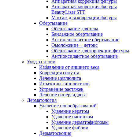
Аппаратная коррекция фигуры
Аппаратная коррекция фигуры
BeautyLizer STT
Массаж для коррекции фигуры
Обертывание
Обертывание для тела
Бандажное обертывание
Антицеллюлитное обертывание
Омоложение + детокс
Обертывание для коррекции фигуры
Антиоксидантное обертывание
Уход за телом
Избавление от лишнего веса
Коррекция силуэта
Лечение целлюлита
Инъекции липолитиков
Устранение растяжек
Лечение гипергидроза
Дерматология
Удаление новообразований
Удаление кератом
Удаление папиллом
Удаление дерматофибромы
Удаление фибром
Дерматоскопия