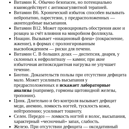
Витамин K. Обычно безопасен, но потенциально
взаимодействует с антикоагулянтной терапией.
Витамин B6. Хронический избыток способен вызывать
нейропатию, парестезии, у предрасположенных —
акнеподобные высыпания.
Витамин B12. Может провоцировать обострения акне и
розацеа за счёт влияния на микробиом фолликула.
Ниацин. Вызывает «ниациновый флеш» (покраснение,
жжение), в формах с пролонгированным
высвобождением — риски для печени.
Витамин C. В больших дозах — диспепсия, диарея, у
склонных к нефролитиазу — камни; при акне
избыточная антиоксидантная нагрузка не улучшает
течение.
Биотин. Доказательств пользы при отсутствии дефицита
мало. Может усиливать высыпания у
предрасположенных и
искажает лабораторные
анализы
(например, гормоны щитовидной железы,
тропонин).
Цинк. Длительно и без контроля вызывает дефицит
меди, анемию, ломкость ногтей, тусклость кожи,
нейтропению; усиливает тошноту.
Селен. Передоз — ломкость ногтей и волос, высыпания,
характерный «чесночный» запах, слабость.
Железо. При отсутствии дефицита — оксидативный