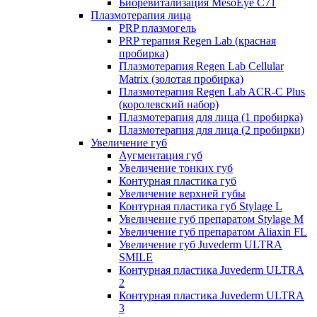
Биоревитализация MesoEye C71
Плазмотерапия лица
PRP плазмогель
PRP терапия Regen Lab (красная
пробирка)
Плазмотерапия Regen Lab Cellular
Matrix (золотая пробирка)
Плазмотерапия Regen Lab ACR-C Plus
(королевский набор)
Плазмотерапия для лица (1 пробирка)
Плазмотерапия для лица (2 пробирки)
Увеличение губ
Аугментация губ
Увеличение тонких губ
Контурная пластика губ
Увеличение верхней губы
Контурная пластика губ Stylage L
Увеличение губ препаратом Stylage M
Увеличение губ препаратом Aliaxin FL
Увеличение губ Juvederm ULTRA
SMILE
Контурная пластика Juvederm ULTRA
2
Контурная пластика Juvederm ULTRA
3