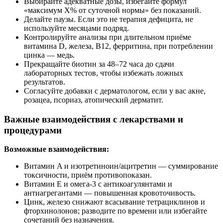
Выбирайте адекватные дозы, избегайте формул
«максимум X% от суточной нормы» без показаний.
Делайте паузы. Если это не терапия дефицита, не
используйте месяцами подряд.
Контролируйте анализы при длительном приёме
витамина D, железа, B12, ферритина, при потреблении
цинка — медь.
Прекращайте биотин за 48–72 часа до сдачи
лабораторных тестов, чтобы избежать ложных
результатов.
Согласуйте добавки с дерматологом, если у вас акне,
розацеа, псориаз, атопический дерматит.
Важные взаимодействия с лекарствами и
процедурами
Возможные взаимодействия:
Витамин A и изотретиноин/ацитретин — суммирование
токсичности, приём противопоказан.
Витамин E и омега‑3 с антикоагулянтами и
антиагрегантами — повышенная кровоточивость.
Цинк, железо снижают всасывание тетрациклинов и
фторхинолонов; разводите по времени или избегайте
сочетаний без назначения.