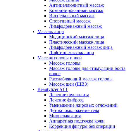
Антицеллюлитный массаж
Комбинированный массаж
Висцеральный массаж
Спортивный массаж
Лимфодренажный массаж
Массаж лица
Медицинский массаж лица
Пластический массаж лица
Лимфодренажный массаж лица
Лифтинг-массаж лица
Массаж головы и шеи
Массаж головы
Массаж головы для стимуляции роста
волос
Расслабляющий массаж головы
Массаж шеи (ШВЗ)
Beautylizer STT
Лечение целлюлита
Лечение фиброза
Уменьшение жировых отложений
Детокс-омоложение тела
Миорелаксация
Аппаратная подтяжка кожи
Коррекция фигуры без операции