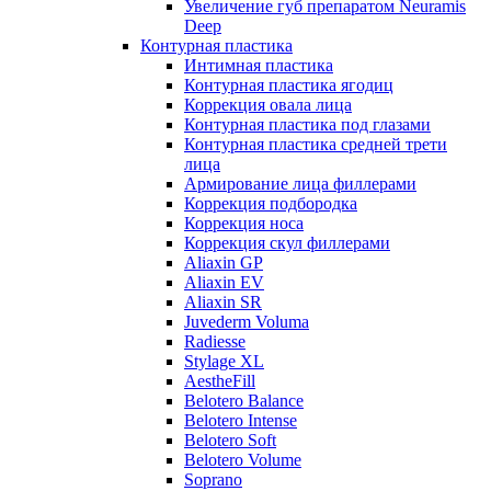
Увеличение губ препаратом Neuramis
Deep
Контурная пластика
Интимная пластика
Контурная пластика ягодиц
Коррекция овала лица
Контурная пластика под глазами
Контурная пластика средней трети
лица
Армирование лица филлерами
Коррекция подбородка
Коррекция носа
Коррекция скул филлерами
Aliaxin GP
Aliaxin EV
Aliaxin SR
Juvederm Voluma
Radiesse
Stylage XL
AestheFill
Belotero Balance
Belotero Intense
Belotero Soft
Belotero Volume
Soprano