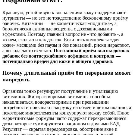
Красивую, устойчивую к воспалениям кожу поддерживают
нутриенты — но это не тождественно бесконечному приёму
баночек. Витамины — не косметическая «подпитка», а
биологически активные вещества с дозозависимыми
эффектами. Поэтому главный вопрос не «что добавить», а
«зачем, сколько и как долго». Если пить комплексы «для
кожи» месяцами без паузы и без показаний, риски нарастают,
а выгода часто исчезает.
Постоянный приём высокодозных
добавок без подтверждённого дефицита и контроля —
потенциально вреден для кожи и общего здоровья
.
Почему длительный приём без перерывов может
навредить
Организм тонко регулирует поступление и утилизацию
витаминов. Жирорастворимые витамины способны
накапливаться, водорастворимые при превышении
потребности повышают нагрузку на обмен и детоксикацию, а
некоторые микроэлементы конкурируют между собой. Плюс
маркетинговые формулы часто содержат перекрывающиеся
дозы, которые суммируются с рационом и другими БАД.
Результат — скрытая передозировка, обострение акне и
розацеа, чрезмерная сухость, ломкость волос и ногтей,