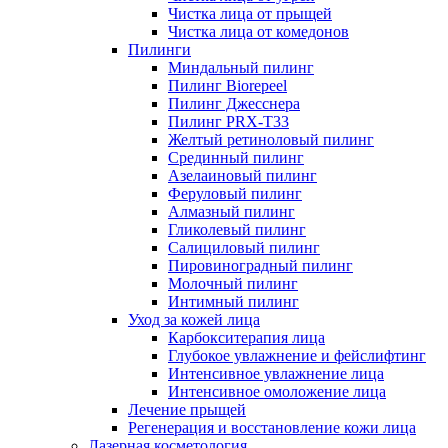
Чистка лица от прыщей
Чистка лица от комедонов
Пилинги
Миндальный пилинг
Пилинг Biorepeel
Пилинг Джесснера
Пилинг PRX-T33
Желтый ретиноловый пилинг
Срединный пилинг
Азелаиновый пилинг
Феруловый пилинг
Алмазный пилинг
Гликолевый пилинг
Салициловый пилинг
Пировиноградный пилинг
Молочный пилинг
Интимный пилинг
Уход за кожей лица
Карбокситерапия лица
Глубокое увлажнение и фейслифтинг
Интенсивное увлажнение лица
Интенсивное омоложение лица
Лечение прыщей
Регенерация и восстановление кожи лица
Лазерная косметология