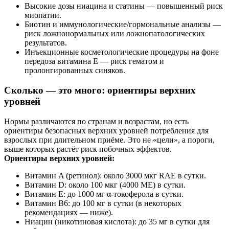
Высокие дозы ниацина и статины — повышенный риск
миопатии.
Биотин и иммунологические/гормональные анализы —
риск ложнонормальных или ложнопатологических
результатов.
Инъекционные косметологические процедуры на фоне
передоза витамина E — риск гематом и
пролонгированных синяков.
Сколько — это много: ориентиры верхних
уровней
Нормы различаются по странам и возрастам, но есть
ориентиры безопасных верхних уровней потребления для
взрослых при длительном приёме. Это не «цели», а пороги,
выше которых растёт риск побочных эффектов.
Ориентиры верхних уровней:
Витамин A (ретинол): около 3000 мкг RAE в сутки.
Витамин D: около 100 мкг (4000 МЕ) в сутки.
Витамин E: до 1000 мг α‑токоферола в сутки.
Витамин B6: до 100 мг в сутки (в некоторых
рекомендациях — ниже).
Ниацин (никотиновая кислота): до 35 мг в сутки для