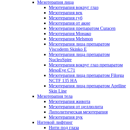
Мезотерапия лица
Мезотерапия вокруг глаз
Мезотерапия век
Мезотерапия губ
Мезотерапия от акне
Мезотерапия препаратом Curacen
Мезотерапия Монако
Мезотерапия Melsmon
Мезотерапия лица препаратом
Viscoderm Skinko E
Мезотерапия лица препаратом
NucleoSpire
Мезотерапия вокруг глаз препаратом
MesoEye С71
Мезотерапия лица препаратом Filorga
NCTF 135 HA
Мезотерапия лица препаратом Apriline
Skin Line
Мезотерапия тела
Мезотерапия живота
Мезотерапия от целлюлита
Липолитическая мезотерапия
Мезотерапия рук
Нитевой лифтинг
Нити под глаза