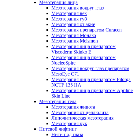
Мезотерапия лица
Мезотерапия вокруг глаз
Мезотерапия век
Мезотерапия губ
Мезотерапия от акне
Мезотерапия препаратом Curacen
Мезотерапия Монако
Мезотерапия Melsmon
Мезотерапия лица препаратом
Viscoderm Skinko E
Мезотерапия лица препаратом
NucleoSpire
Мезотерапия вокруг глаз препаратом
MesoEye С71
Мезотерапия лица препаратом Filorga
NCTF 135 HA
Мезотерапия лица препаратом Apriline
Skin Line
Мезотерапия тела
Мезотерапия живота
Мезотерапия от целлюлита
Липолитическая мезотерапия
Мезотерапия рук
Нитевой лифтинг
Нити под глаза