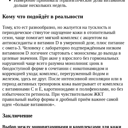
Намерение принимать терапевтические дозы витаминов
дольше нескольких недель.
Кому что подойдёт в реальности
Тому, кто ест разнообразно, но жалуется на тусклость и
периодическое стянутое ощущение кожи в отопительный
сезон, чаще помогает мягкий комплекс с акцентом на
антиоксиданты и витамин D в умеренной дозе, плюс питание
с омега‑3. Человеку с лабораторно подтверждённым низким
витамином D логичнее стартовать с моносхемы до выхода в
целевые значения. При акне у взрослого без гормональных
нарушений чаще всего разумна монолиния: цинк в
биодоступной форме в сочетании с никотинамидом и
коррекцией ухода; комплекс, перегруженный йодом и
железом, здесь не друг. После интенсивной инсоляции или в
период активных тренировок кожа выигрывает от комплекса
с витаминами С и Е, каротиноидами и полифенолами, но без
избыточности ретинола. При чувствительном ЖКТ
правильный выбор формы и дробный приём важнее самой
идеи «больше витаминов».
Заключение
Выбор между моновитаминами и комплексами для кожи