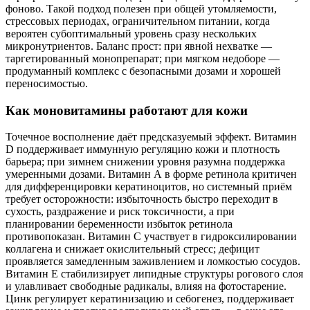
фоново. Такой подход полезен при общей утомляемости,
стрессовых периодах, ограничительном питании, когда
вероятен субоптимальный уровень сразу нескольких
микронутриентов. Баланс прост: при явной нехватке —
таргетированный монопрепарат; при мягком недоборе —
продуманный комплекс с безопасными дозами и хорошей
переносимостью.
Как моновитамины работают для кожи
Точечное восполнение даёт предсказуемый эффект. Витамин
D поддерживает иммунную регуляцию кожи и плотность
барьера; при зимнем снижении уровня разумна поддержка
умеренными дозами. Витамин А в форме ретинола критичен
для дифференцировки кератиноцитов, но системный приём
требует осторожности: избыточность быстро переходит в
сухость, раздражение и риск токсичности, а при
планировании беременности избыток ретинола
противопоказан. Витамин С участвует в гидроксилировании
коллагена и снижает окислительный стресс; дефицит
проявляется замедленным заживлением и ломкостью сосудов.
Витамин Е стабилизирует липидные структуры рогового слоя
и улавливает свободные радикалы, влияя на фотостарение.
Цинк регулирует кератинизацию и себогенез, поддерживает