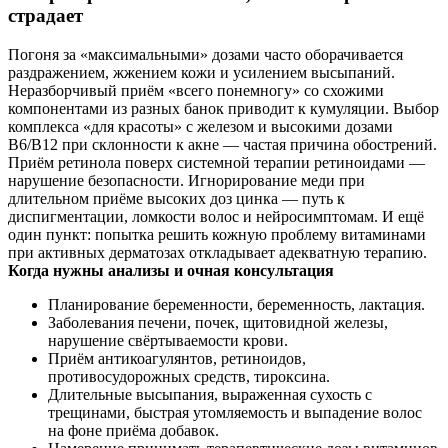
страдает
Погоня за «максимальными» дозами часто оборачивается
раздражением, жжением кожи и усилением высыпаний.
Неразборчивый приём «всего понемногу» со схожими
компонентами из разных банок приводит к кумуляции. Выбор
комплекса «для красоты» с железом и высокими дозами
B6/B12 при склонности к акне — частая причина обострений.
Приём ретинола поверх системной терапии ретиноидами —
нарушение безопасности. Игнорирование меди при
длительном приёме высоких доз цинка — путь к
диспигментации, ломкости волос и нейросимптомам. И ещё
один пункт: попытка решить кожную проблему витаминами
при активных дерматозах откладывает адекватную терапию.
Когда нужны анализы и очная консультация
Планирование беременности, беременность, лактация.
Заболевания печени, почек, щитовидной железы,
нарушение свёртываемости крови.
Приём антикоагулянтов, ретиноидов,
противосудорожных средств, тироксина.
Длительные высыпания, выраженная сухость с
трещинами, быстрая утомляемость и выпадение волос
на фоне приёма добавок.