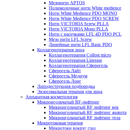
Мезонити APTOS
Полимолочные нити White medience
Нити White Medience PDO MONO
Нити White Medience PDO SCREW
Нити VICTORIA Screw PLLA
Нити VICTORIA Mono PLLA
Нити с насечками LFL 4D PDO PCL
Мезо нити LFL Screw
Линейные нити LFL Basic PDO
Коллагенотерапия лица
Коллагенотерапия Collost micro
Коллагенотерапия Linerase
Коллагенотерапия Сферогель
Сферогель Лайт
Сферогель Медиум
Сферогель Лонг
Липодеструкция подбородка
Экзосомальная терапия для лица
Аппаратная косметология
Микроигольчатый RF-лифтинг
Микроигольчатый RF лифтинг век
Микроигольчатый RF лифтинг живота
Микроигольчатый RF лифтинг тела
Микротоковая терапия
Микротоки вокруг глаз