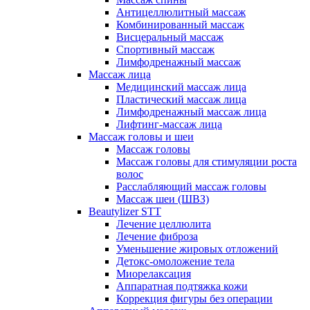
Антицеллюлитный массаж
Комбинированный массаж
Висцеральный массаж
Спортивный массаж
Лимфодренажный массаж
Массаж лица
Медицинский массаж лица
Пластический массаж лица
Лимфодренажный массаж лица
Лифтинг-массаж лица
Массаж головы и шеи
Массаж головы
Массаж головы для стимуляции роста
волос
Расслабляющий массаж головы
Массаж шеи (ШВЗ)
Beautylizer STT
Лечение целлюлита
Лечение фиброза
Уменьшение жировых отложений
Детокс-омоложение тела
Миорелаксация
Аппаратная подтяжка кожи
Коррекция фигуры без операции