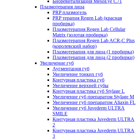
Биоревитализация MesoEye C71
Плазмотерапия лица
PRP плазмогель
PRP терапия Regen Lab (красная
пробирка)
Плазмотерапия Regen Lab Cellular
Matrix (золотая пробирка)
Плазмотерапия Regen Lab ACR-C Plus
(королевский набор)
Плазмотерапия для лица (1 пробирка)
Плазмотерапия для лица (2 пробирки)
Увеличение губ
Аугментация губ
Увеличение тонких губ
Контурная пластика губ
Увеличение верхней губы
Контурная пластика губ Stylage L
Увеличение губ препаратом Stylage M
Увеличение губ препаратом Aliaxin FL
Увеличение губ Juvederm ULTRA
SMILE
Контурная пластика Juvederm ULTRA
2
Контурная пластика Juvederm ULTRA
3