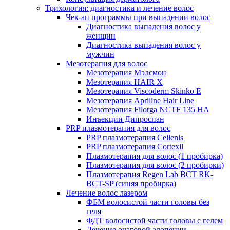
Трихология: диагностика и лечение волос
Чек-ап программы при выпадении волос
Диагностика выпадения волос у
женщин
Диагностика выпадения волос у
мужчин
Мезотерапия для волос
Мезотерапия Мэлсмон
Мезотерапия HAIR X
Мезотерапия Viscoderm Skinko E
Мезотерапия Apriline Hair Line
Мезотерапия Filorga NCTF 135 HA
Инъекции Дипроспан
PRP плазмотерапия для волос
PRP плазмотерапия Cellenis
PRP плазмотерапия Cortexil
Плазмотерапия для волос (1 пробирка)
Плазмотерапия для волос (2 пробирки)
Плазмотерапия Regen Lab BCT RK-
BCT-SP (синяя пробирка)
Лечение волос лазером
ФБМ волосистой части головы без
геля
ФДТ волосистой части головы с гелем
Лечение очаговой алопеции