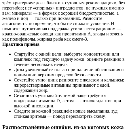
трём критериям: дозы близки к суточным рекомендациям, без
перегибов; нет «спорных» ингредиентов, не нужных именно
вам; минералы — в формах с хорошей биодоступностью, а
железо и йод — только при показаниях. Разносите
антагонисты по времени, чтобы не снижать усвоение. И
помните: нутритивная поддержка усиливается рационом —
красно‑оранжевые овощи как провитамин А, ягоды и зелень
как полифенолы, жирная рыба как омега‑3.
Практика приёма
Стартуйте с одной цели: выберите моновитамин или
комплекс под текущую задачу кожи, оцените реакцию в
течение нескольких недель.
Дозы увеличивайте только при наличии обоснования и
понимании верхних пределов безопасности.
Сочетайте умно: цинк разносите с железом и кальцием;
жирорастворимые витамины принимают с едой,
содержащей жир.
Сезонность учитывайте: зимой чаще требуется
поддержка витамина D, летом — антиоксидантов при
высокой инсоляции.
Следите за кожной реакцией: новые высыпания, зуд,
стойкая эритема — повод пересмотреть схему.
Распространённые ошибки, из‑за которых кожа