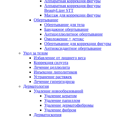
Аппаратная коррекция фигуры
Аппаратная коррекция фигуры
BeautyLizer STT
Массаж для коррекции фигуры
Обертывание
Обертывание для тела
Бандажное обертывание
Антицеллюлитное обертывание
Омоложение + детокс
Обертывание для коррекции фигуры
Антиоксидантное обертывание
Уход за телом
Избавление от лишнего веса
Коррекция силуэта
Лечение целлюлита
Инъекции липолитиков
Устранение растяжек
Лечение гипергидроза
Дерматология
Удаление новообразований
Удаление кератом
Удаление папиллом
Удаление дерматофибромы
Удаление фибром
Дерматоскопия