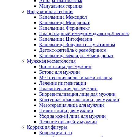
Аппаратный массаж
Мануальная терапия
Инфузионная терапия
Капельница Мексидол
Капельница Милдронат
Капельница Феринжект
Плацентарный иммуномодулятор Лаеннек
Капельница Цитофлавин
Капельница Золушка с глутатионом
Детокс-коктейль с реамберином
Капельница мексидол + милдронат
Мужская косметология
Чистка лица для мужчин
Ботокс для мужчин
Мезотерапия волос и кожи головы
Лечение пигментации
Плазмотерапия для мужчин
Биоревитализация лица для мужчин
Контурная пластика лица для мужчин
Мезотерапия лица для мужчин
Пилинг лица для мужчин
Уход за кожей лица для мужчин
Лечение прыщей у мужчин
Коррекция фигуры
Коррекция тела