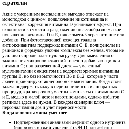
стратегии
Акне с умеренным воспалением выгодно отвечает на
моноподход с цинком, подключение никотинамида и
селективная коррекция витамина D усиливают эффект. При
склонности к сухости и раздражению целесообразно мягкое
повышение витамина D и Е, плюс омега‑3 через питание или
добавки. При фотостареющей коже центральна
антиоксидантная поддержка: витамин С, Е, полифенолы из
рациона; в формулах удобны комплексы без железа, чтобы не
усиливать прооксидантную нагрузку. Для замедленного
заживления микроповреждений точечно добавляют цинк и
витамин С; при разреженной диете — умеренный
мультивитамин с акцентом на водорастворимые витамины
группы B, но без избыточности B6 и B12, которые у части
людей провоцируют акнеподобные высыпания. Когда стоит
задача поддержать кожу в период пилингов и аппаратных
процедур, краткосрочно уместны комплексы с витаминами С
и Е, медью в малой дозе и каротиноидами, однако избыток
ретинола здесь не нужен. В каждом сценарии ключ —
персонализация доз и учёт переносимости.
Когда моновитамины уместнее
Подтверждённый анализами дефицит одного нутриента
(например, низкий уровень 25‑ОН‑D или дефицит