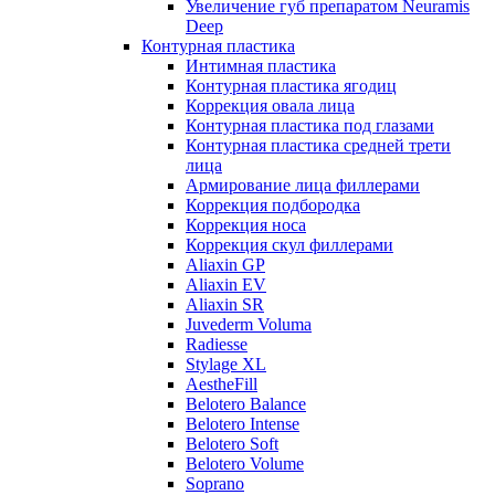
Увеличение губ препаратом Neuramis
Deep
Контурная пластика
Интимная пластика
Контурная пластика ягодиц
Коррекция овала лица
Контурная пластика под глазами
Контурная пластика средней трети
лица
Армирование лица филлерами
Коррекция подбородка
Коррекция носа
Коррекция скул филлерами
Aliaxin GP
Aliaxin EV
Aliaxin SR
Juvederm Voluma
Radiesse
Stylage XL
AestheFill
Belotero Balance
Belotero Intense
Belotero Soft
Belotero Volume
Soprano