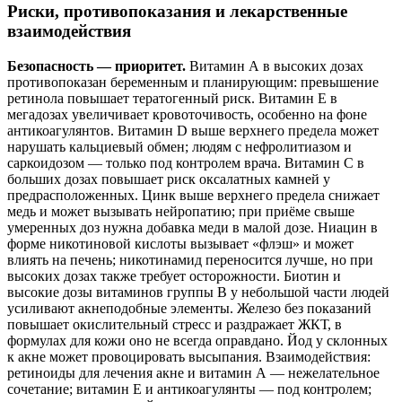
Риски, противопоказания и лекарственные
взаимодействия
Безопасность — приоритет.
Витамин А в высоких дозах
противопоказан беременным и планирующим: превышение
ретинола повышает тератогенный риск. Витамин Е в
мегадозах увеличивает кровоточивость, особенно на фоне
антикоагулянтов. Витамин D выше верхнего предела может
нарушать кальциевый обмен; людям с нефролитиазом и
саркоидозом — только под контролем врача. Витамин С в
больших дозах повышает риск оксалатных камней у
предрасположенных. Цинк выше верхнего предела снижает
медь и может вызывать нейропатию; при приёме свыше
умеренных доз нужна добавка меди в малой дозе. Ниацин в
форме никотиновой кислоты вызывает «флэш» и может
влиять на печень; никотинамид переносится лучше, но при
высоких дозах также требует осторожности. Биотин и
высокие дозы витаминов группы B у небольшой части людей
усиливают акнеподобные элементы. Железо без показаний
повышает окислительный стресс и раздражает ЖКТ, в
формулах для кожи оно не всегда оправдано. Йод у склонных
к акне может провоцировать высыпания. Взаимодействия:
ретиноиды для лечения акне и витамин А — нежелательное
сочетание; витамин Е и антикоагулянты — под контролем;