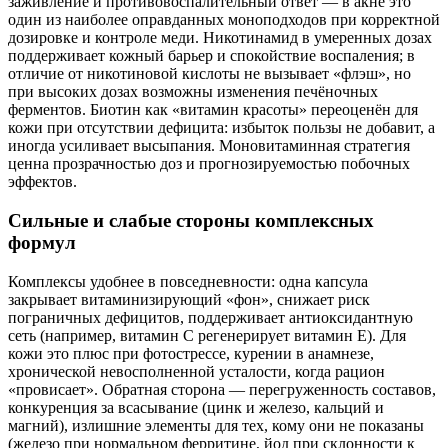
заживление и противовоспалительный ответ — в акне это
один из наиболее оправданных моноподходов при корректной
дозировке и контроле меди. Никотинамид в умеренных дозах
поддерживает кожный барьер и спокойствие воспаления; в
отличие от никотиновой кислоты не вызывает «флэш», но
при высоких дозах возможны изменения печёночных
ферментов. Биотин как «витамин красоты» переоценён для
кожи при отсутствии дефицита: избыток пользы не добавит, а
иногда усиливает высыпания. Моновитаминная стратегия
ценна прозрачностью доз и прогнозируемостью побочных
эффектов.
Сильные и слабые стороны комплексных
формул
Комплексы удобнее в повседневности: одна капсула
закрывает витаминизирующий «фон», снижает риск
пограничных дефицитов, поддерживает антиоксидантную
сеть (например, витамин С регенерирует витамин Е). Для
кожи это плюс при фотострессе, курении в анамнезе,
хронической невосполненной усталости, когда рацион
«провисает». Обратная сторона — перегруженность составов,
конкуренция за всасывание (цинк и железо, кальций и
магний), излишние элементы для тех, кому они не показаны
(железо при нормальном ферритине, йод при склонности к