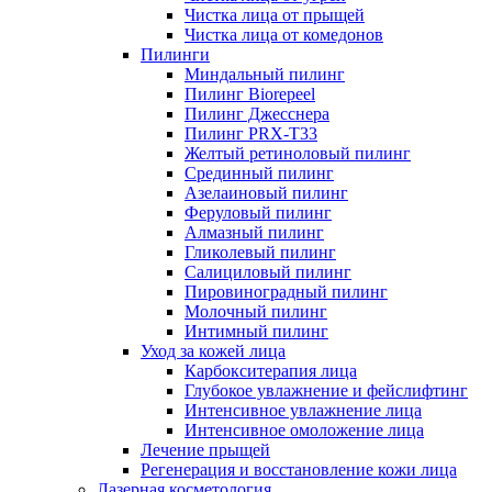
Чистка лица от прыщей
Чистка лица от комедонов
Пилинги
Миндальный пилинг
Пилинг Biorepeel
Пилинг Джесснера
Пилинг PRX-T33
Желтый ретиноловый пилинг
Срединный пилинг
Азелаиновый пилинг
Феруловый пилинг
Алмазный пилинг
Гликолевый пилинг
Салициловый пилинг
Пировиноградный пилинг
Молочный пилинг
Интимный пилинг
Уход за кожей лица
Карбокситерапия лица
Глубокое увлажнение и фейслифтинг
Интенсивное увлажнение лица
Интенсивное омоложение лица
Лечение прыщей
Регенерация и восстановление кожи лица
Лазерная косметология