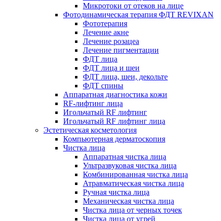
Микротоки от отеков на лице
Фотодинамическая терапия ФДТ REVIXAN
Фототерапия
Лечение акне
Лечение розацеа
Лечение пигментации
ФДТ лица
ФДТ лица и шеи
ФДТ лица, шеи, декольте
ФДТ спины
Аппаратная диагностика кожи
RF-лифтинг лица
Игольчатый RF лифтинг
Игольчатый RF лифтинг лица
Эстетическая косметология
Компьютерная дерматоскопия
Чистка лица
Аппаратная чистка лица
Ультразвуковая чистка лица
Комбинированная чистка лица
Атравматическая чистка лица
Ручная чистка лица
Механическая чистка лица
Чистка лица от черных точек
Чистка лица от угрей