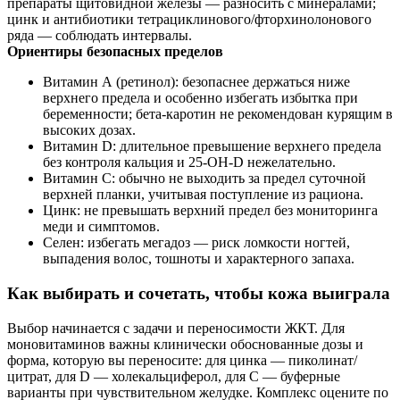
препараты щитовидной железы — разносить с минералами;
цинк и антибиотики тетрациклинового/фторхинолонового
ряда — соблюдать интервалы.
Ориентиры безопасных пределов
Витамин А (ретинол): безопаснее держаться ниже
верхнего предела и особенно избегать избытка при
беременности; бета‑каротин не рекомендован курящим в
высоких дозах.
Витамин D: длительное превышение верхнего предела
без контроля кальция и 25‑ОН‑D нежелательно.
Витамин С: обычно не выходить за предел суточной
верхней планки, учитывая поступление из рациона.
Цинк: не превышать верхний предел без мониторинга
меди и симптомов.
Селен: избегать мегадоз — риск ломкости ногтей,
выпадения волос, тошноты и характерного запаха.
Как выбирать и сочетать, чтобы кожа выиграла
Выбор начинается с задачи и переносимости ЖКТ. Для
моновитаминов важны клинически обоснованные дозы и
форма, которую вы переносите: для цинка — пиколинат/
цитрат, для D — холекальциферол, для С — буферные
варианты при чувствительном желудке. Комплекс оцените по