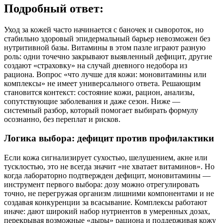
Подробный ответ:
Уход за кожей часто начинается с баночек и сывороток, но
стабильно здоровый эпидермальный барьер невозможен без
нутритивной базы. Витамины в этом пазле играют разную
роль: одни точечно закрывают выявленный дефицит, другие
создают «страховку» на случай дневного недобора из
рациона. Вопрос «что лучше для кожи: моновитамины или
комплексы» не имеет универсального ответа. Решающим
становится контекст: состояние кожи, рацион, анализы,
сопутствующие заболевания и даже сезон. Ниже —
системный разбор, который помогает выбирать формулу
осознанно, без переплат и рисков.
Логика выбора: дефицит против профилактики
Если кожа сигнализирует сухостью, шелушением, акне или
тусклостью, это не всегда значит «не хватает витаминов». Но
когда лабораторно подтвержден дефицит, моновитамины —
инструмент первого выбора: дозу можно отрегулировать
точно, не перегружая организм лишними компонентами и не
создавая конкуренции за всасывание. Комплексы работают
иначе: дают широкий набор нутриентов в умеренных дозах,
перекрывая возможные «дыры» рациона и поддерживая кожу