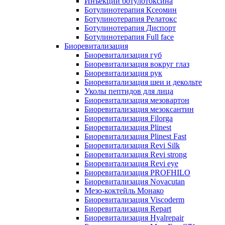
Инъекции ботулотоксина
Ботулинотерапия Ксеомин
Ботулинотерапия Релатокс
Ботулинотерапия Диспорт
Ботулинотерапия Full face
Биоревитализация
Биоревитализация губ
Биоревитализация вокруг глаз
Биоревитализация рук
Биоревитализация шеи и декольте
Уколы пептидов для лица
Биоревитализация мезовартон
Биоревитализация мезоксантин
Биоревитализация Filorga
Биоревитализация Plinest
Биоревитализация Plinest Fast
Биоревитализация Revi Silk
Биоревитализация Revi strong
Биоревитализация Revi eye
Биоревитализация PROFHILO
Биоревитализация Novacutan
Мезо-коктейль Монако
Биоревитализация Viscoderm
Биоревитализация Repart
Биоревитализация Hyalrepair