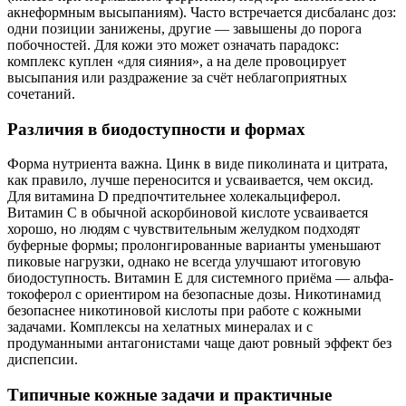
акнеформным высыпаниям). Часто встречается дисбаланс доз:
одни позиции занижены, другие — завышены до порога
побочностей. Для кожи это может означать парадокс:
комплекс куплен «для сияния», а на деле провоцирует
высыпания или раздражение за счёт неблагоприятных
сочетаний.
Различия в биодоступности и формах
Форма нутриента важна. Цинк в виде пиколината и цитрата,
как правило, лучше переносится и усваивается, чем оксид.
Для витамина D предпочтительнее холекальциферол.
Витамин С в обычной аскорбиновой кислоте усваивается
хорошо, но людям с чувствительным желудком подходят
буферные формы; пролонгированные варианты уменьшают
пиковые нагрузки, однако не всегда улучшают итоговую
биодоступность. Витамин Е для системного приёма — альфа-
токоферол с ориентиром на безопасные дозы. Никотинамид
безопаснее никотиновой кислоты при работе с кожными
задачами. Комплексы на хелатных минералах и с
продуманными антагонистами чаще дают ровный эффект без
диспепсии.
Типичные кожные задачи и практичные