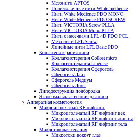
Мезонити APTOS
Полимолочные нити White medience
Нити White Medience PDO MONO
Нити White Medience PDO SCREW
Нити VICTORIA Screw PLLA
Нити VICTORIA Mono PLLA
Нити с насечками LFL 4D PDO PCL
Мезо нити LFL Screw
Линейные нити LFL Basic PDO
Коллагенотерапия лица
Коллагенотерапия Collost micro
Коллагенотерапия Linerase
Коллагенотерапия Сферогель
Сферогель Лайт
Сферогель Медиум
Сферогель Лонг
Липодеструкция подбородка
Экзосомальная терапия для лица
Аппаратная косметология
Микроигольчатый RF-лифтинг
Микроигольчатый RF лифтинг век
Микроигольчатый RF лифтинг живота
Микроигольчатый RF лифтинг тела
Микротоковая терапия
Микротоки вокруг глаз