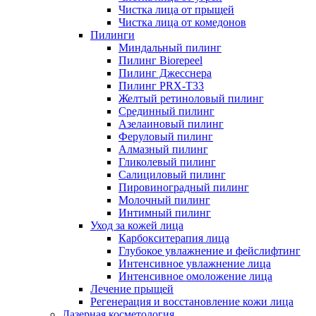
Чистка лица от прыщей
Чистка лица от комедонов
Пилинги
Миндальный пилинг
Пилинг Biorepeel
Пилинг Джесснера
Пилинг PRX-T33
Желтый ретиноловый пилинг
Срединный пилинг
Азелаиновый пилинг
Феруловый пилинг
Алмазный пилинг
Гликолевый пилинг
Салициловый пилинг
Пировиноградный пилинг
Молочный пилинг
Интимный пилинг
Уход за кожей лица
Карбокситерапия лица
Глубокое увлажнение и фейслифтинг
Интенсивное увлажнение лица
Интенсивное омоложение лица
Лечение прыщей
Регенерация и восстановление кожи лица
Лазерная косметология