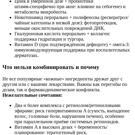
Цинк в умеренной дозе + пробиотики
штамм‑специфично при акне: влияние на себогенез и
метаболиты микробиоты.
Никотинамид перорально + полифенолы (ресвератрол/
чайные катехины в низкой дозе): фотопротекция,
меньше окислительных повреждений ДНК.
Гиалуроновая кислота перорально + коллаген:
поддержка гидратации и тургора.
Витамин D (при подтверждённом дефиците) + омега‑3:
иммуномодулирующая поддержка при воспалительных
дерматозах.
Что нельзя комбинировать и почему
Не все популярные «кожные» ингредиенты дружат друг с
другом или с вашими лекарствами. Важны как перегибы по
дозам, так и фармакодинамические конфликты.
Нежелательные сочетания:
Два и более комплекса с ретинолом/ретиниловыми
эфирами: риск гипервитаминоза A (сухость, выпадение
волос, головные боли, нарушения печени), особенно
при параллельном приёме системных ретиноидов.
Витамин A в высоких дозах + беременность/
планирование: тератогенный риск.