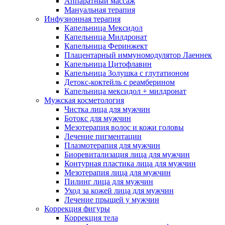
Аппаратный массаж
Мануальная терапия
Инфузионная терапия
Капельница Мексидол
Капельница Милдронат
Капельница Феринжект
Плацентарный иммуномодулятор Лаеннек
Капельница Цитофлавин
Капельница Золушка с глутатионом
Детокс-коктейль с реамберином
Капельница мексидол + милдронат
Мужская косметология
Чистка лица для мужчин
Ботокс для мужчин
Мезотерапия волос и кожи головы
Лечение пигментации
Плазмотерапия для мужчин
Биоревитализация лица для мужчин
Контурная пластика лица для мужчин
Мезотерапия лица для мужчин
Пилинг лица для мужчин
Уход за кожей лица для мужчин
Лечение прыщей у мужчин
Коррекция фигуры
Коррекция тела