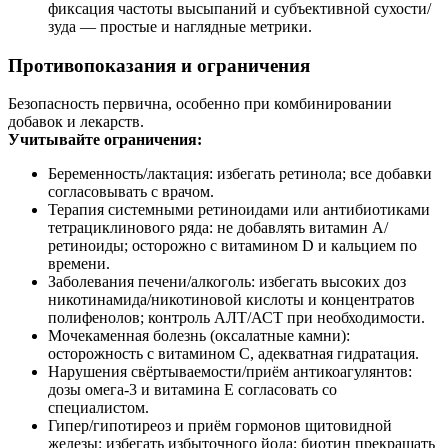
фиксация частоты высыпаний и субъективной сухости/
зуда — простые и наглядные метрики.
Противопоказания и ограничения
Безопасность первична, особенно при комбинировании
добавок и лекарств.
Учитывайте ограничения:
Беременность/лактация: избегать ретинола; все добавки
согласовывать с врачом.
Терапия системными ретиноидами или антибиотиками
тетрациклинового ряда: не добавлять витамин A/
ретиноиды; осторожно с витамином D и кальцием по
времени.
Заболевания печени/алкоголь: избегать высоких доз
никотинамида/никотиновой кислоты и концентратов
полифенолов; контроль АЛТ/АСТ при необходимости.
Мочекаменная болезнь (оксалатные камни):
осторожность с витамином C, адекватная гидратация.
Нарушения свёртываемости/приём антикоагулянтов:
дозы омега‑3 и витамина E согласовать со
специалистом.
Гипер/гипотиреоз и приём гормонов щитовидной
железы: избегать избыточного йода; биотин прекращать