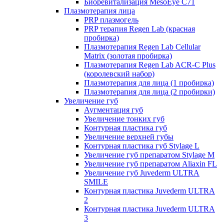
Биоревитализация MesoEye C71
Плазмотерапия лица
PRP плазмогель
PRP терапия Regen Lab (красная
пробирка)
Плазмотерапия Regen Lab Cellular
Matrix (золотая пробирка)
Плазмотерапия Regen Lab ACR-C Plus
(королевский набор)
Плазмотерапия для лица (1 пробирка)
Плазмотерапия для лица (2 пробирки)
Увеличение губ
Аугментация губ
Увеличение тонких губ
Контурная пластика губ
Увеличение верхней губы
Контурная пластика губ Stylage L
Увеличение губ препаратом Stylage M
Увеличение губ препаратом Aliaxin FL
Увеличение губ Juvederm ULTRA
SMILE
Контурная пластика Juvederm ULTRA
2
Контурная пластика Juvederm ULTRA
3