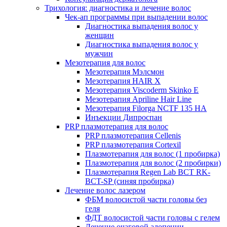
Трихология: диагностика и лечение волос
Чек-ап программы при выпадении волос
Диагностика выпадения волос у
женщин
Диагностика выпадения волос у
мужчин
Мезотерапия для волос
Мезотерапия Мэлсмон
Мезотерапия HAIR X
Мезотерапия Viscoderm Skinko E
Мезотерапия Apriline Hair Line
Мезотерапия Filorga NCTF 135 HA
Инъекции Дипроспан
PRP плазмотерапия для волос
PRP плазмотерапия Cellenis
PRP плазмотерапия Cortexil
Плазмотерапия для волос (1 пробирка)
Плазмотерапия для волос (2 пробирки)
Плазмотерапия Regen Lab BCT RK-
BCT-SP (синяя пробирка)
Лечение волос лазером
ФБМ волосистой части головы без
геля
ФДТ волосистой части головы с гелем
Лечение очаговой алопеции