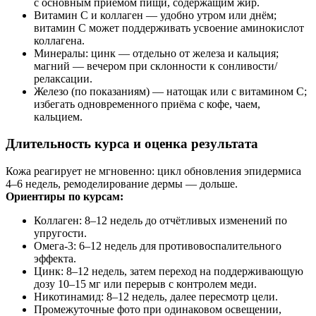
с основным приёмом пищи, содержащим жир.
Витамин C и коллаген — удобно утром или днём;
витамин C может поддерживать усвоение аминокислот
коллагена.
Минералы: цинк — отдельно от железа и кальция;
магний — вечером при склонности к сонливости/
релаксации.
Железо (по показаниям) — натощак или с витамином C;
избегать одновременного приёма с кофе, чаем,
кальцием.
Длительность курса и оценка результата
Кожа реагирует не мгновенно: цикл обновления эпидермиса
4–6 недель, ремоделирование дермы — дольше.
Ориентиры по курсам:
Коллаген: 8–12 недель до отчётливых изменений по
упругости.
Омега‑3: 6–12 недель для противовоспалительного
эффекта.
Цинк: 8–12 недель, затем переход на поддерживающую
дозу 10–15 мг или перерыв с контролем меди.
Никотинамид: 8–12 недель, далее пересмотр цели.
Промежуточные фото при одинаковом освещении,