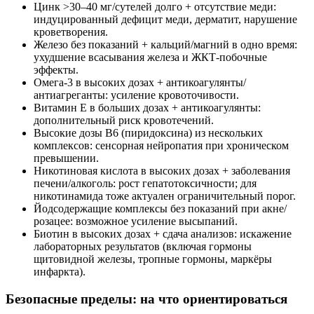
Цинк >30–40 мг/сутелей долго + отсутствие меди:
индуцированный дефицит меди, дерматит, нарушение
кроветворения.
Железо без показаний + кальций/магний в одно время:
ухудшение всасывания железа и ЖКТ‑побочные
эффекты.
Омега‑3 в высоких дозах + антикоагулянты/
антиагреганты: усиление кровоточивости.
Витамин E в больших дозах + антикоагулянты:
дополнительный риск кровотечений.
Высокие дозы B6 (пиридоксина) из нескольких
комплексов: сенсорная нейропатия при хроническом
превышении.
Никотиновая кислота в высоких дозах + заболевания
печени/алкоголь: рост гепатотоксичности; для
никотинамида тоже актуален ограничительный порог.
Йодсодержащие комплексы без показаний при акне/
розацее: возможное усиление высыпаний.
Биотин в высоких дозах + сдача анализов: искажение
лабораторных результатов (включая гормоны
щитовидной железы, тропные гормоны, маркёры
инфаркта).
Безопасные пределы: на что ориентироваться