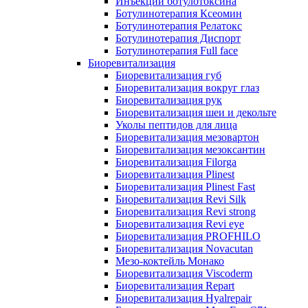
Инъекции ботулотоксина
Ботулинотерапия Ксеомин
Ботулинотерапия Релатокс
Ботулинотерапия Диспорт
Ботулинотерапия Full face
Биоревитализация
Биоревитализация губ
Биоревитализация вокруг глаз
Биоревитализация рук
Биоревитализация шеи и декольте
Уколы пептидов для лица
Биоревитализация мезовартон
Биоревитализация мезоксантин
Биоревитализация Filorga
Биоревитализация Plinest
Биоревитализация Plinest Fast
Биоревитализация Revi Silk
Биоревитализация Revi strong
Биоревитализация Revi eye
Биоревитализация PROFHILO
Биоревитализация Novacutan
Мезо-коктейль Монако
Биоревитализация Viscoderm
Биоревитализация Repart
Биоревитализация Hyalrepair