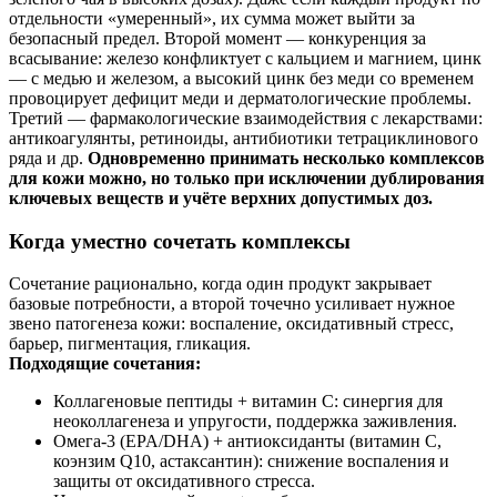
отдельности «умеренный», их сумма может выйти за
безопасный предел. Второй момент — конкуренция за
всасывание: железо конфликтует с кальцием и магнием, цинк
— с медью и железом, а высокий цинк без меди со временем
провоцирует дефицит меди и дерматологические проблемы.
Третий — фармакологические взаимодействия с лекарствами:
антикоагулянты, ретиноиды, антибиотики тетрациклинового
ряда и др.
Одновременно принимать несколько комплексов
для кожи можно, но только при исключении дублирования
ключевых веществ и учёте верхних допустимых доз.
Когда уместно сочетать комплексы
Сочетание рационально, когда один продукт закрывает
базовые потребности, а второй точечно усиливает нужное
звено патогенеза кожи: воспаление, оксидативный стресс,
барьер, пигментация, гликация.
Подходящие сочетания:
Коллагеновые пептиды + витамин C: синергия для
неоколлагенеза и упругости, поддержка заживления.
Омега‑3 (EPA/DHA) + антиоксиданты (витамин C,
коэнзим Q10, астаксантин): снижение воспаления и
защиты от оксидативного стресса.