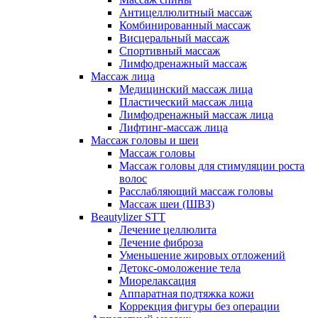
Антицеллюлитный массаж
Комбинированный массаж
Висцеральный массаж
Спортивный массаж
Лимфодренажный массаж
Массаж лица
Медицинский массаж лица
Пластический массаж лица
Лимфодренажный массаж лица
Лифтинг-массаж лица
Массаж головы и шеи
Массаж головы
Массаж головы для стимуляции роста
волос
Расслабляющий массаж головы
Массаж шеи (ШВЗ)
Beautylizer STT
Лечение целлюлита
Лечение фиброза
Уменьшение жировых отложений
Детокс-омоложение тела
Миорелаксация
Аппаратная подтяжка кожи
Коррекция фигуры без операции