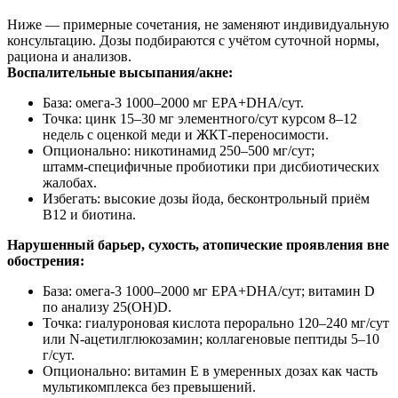
Ниже — примерные сочетания, не заменяют индивидуальную
консультацию. Дозы подбираются с учётом суточной нормы,
рациона и анализов.
Воспалительные высыпания/акне:
База: омега‑3 1000–2000 мг EPA+DHA/сут.
Точка: цинк 15–30 мг элементного/сут курсом 8–12
недель с оценкой меди и ЖКТ‑переносимости.
Опционально: никотинамид 250–500 мг/сут;
штамм‑специфичные пробиотики при дисбиотических
жалобах.
Избегать: высокие дозы йода, бесконтрольный приём
B12 и биотина.
Нарушенный барьер, сухость, атопические проявления вне
обострения:
База: омега‑3 1000–2000 мг EPA+DHA/сут; витамин D
по анализу 25(OH)D.
Точка: гиалуроновая кислота перорально 120–240 мг/сут
или N‑ацетилглюкозамин; коллагеновые пептиды 5–10
г/сут.
Опционально: витамин E в умеренных дозах как часть
мультикомплекса без превышений.