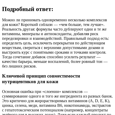
Подробный ответ:
Можно ли принимать одновременно несколько комплексов
для кожи? Короткий соблазн — «чем больше, тем лучше».
Реальность другая: формулы часто дублируют одни и те же
витамины, минералы и антиоксиданты, добавляя риск
передозировки и взаимодействий. Правильный подход есть:
определить цель, исключить перекрытия по действующим
веществам, свериться с верхними допустимыми дозами и
выстроить курс с понятными сроками и точками контроля.
Тогда сочетание добавок способно усилить результат —
качество барьера, меньше воспалений, более ровный тон —
без лишних рисков.
Ключевой принцип совместимости
нутрицевтиков для кожи
Основная ошибка при «слоении» комплексов —
суммирование одного и того же ингредиента из разных банок.
Это критично для жирорастворимых витаминов (A, D, E, K),
цинка, селена, меди, витамина B6, никотинамида, экстрактов
с гепатотоксическим потенциалом (например, концентраты
зелёного чая в высоких дозах). Даже если каждый продукт по