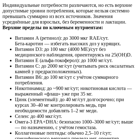
Индивидуальные потребности различаются, но есть верхние
допустимые уровни потребления, которые нельзя системно
превышать суммарно из всех источников. Значения
усреднённые для взрослых, без беременности и лактации.
Верхние пределы по ключевым нутриентам:
Витамин A (ретинол): до 3000 мкг RAE/сут.
Бета‑каротин — избегать высоких доз у курящих.
Витамин D3: до 100 мкг (4000 МЕ)/сут без
медицинского наблюдения, ориентируясь на 25(OH)D.
Витамин E (альфа‑токоферол): до 1000 мг/сут.
Витамин C: до 2000 мг/сут (учитывать риск оксалатных
камней у предрасположенных).
Витамин B6: до 100 мг/сут с учётом суммарного
потребления.
Никотинамид: до ~900 мг/сут; никотиновая кислота —
выраженный «флаш» уже при 35 мг.
Цинк (элементный): до 40 мг/сут долгосрочно; при
курсах 30–40 мг контролировать медь, при
необходимости добавлять 1–2 мг меди.
Селен: до 400 мкг/сут.
Омега‑3 EPA+DHA: безопасно 1000–3000 мг/сут; выше
— по назначению, с учётом гемостаза.
Коллагеновые пептиды: обычно 2,5–10 г/сут;
специфического верхнего предела нет, ориентир —