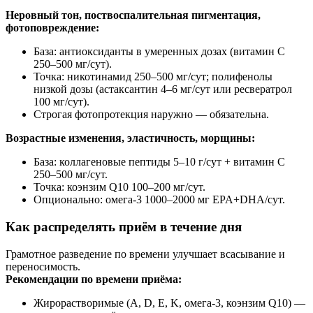
Неровный тон, поствоспалительная пигментация,
фотоповреждение:
База: антиоксиданты в умеренных дозах (витамин C
250–500 мг/сут).
Точка: никотинамид 250–500 мг/сут; полифенолы
низкой дозы (астаксантин 4–6 мг/сут или ресвератрол
100 мг/сут).
Строгая фотопротекция наружно — обязательна.
Возрастные изменения, эластичность, морщины:
База: коллагеновые пептиды 5–10 г/сут + витамин C
250–500 мг/сут.
Точка: коэнзим Q10 100–200 мг/сут.
Опционально: омега‑3 1000–2000 мг EPA+DHA/сут.
Как распределять приём в течение дня
Грамотное разведение по времени улучшает всасывание и
переносимость.
Рекомендации по времени приёма:
Жирорастворимые (A, D, E, K, омега‑3, коэнзим Q10) —