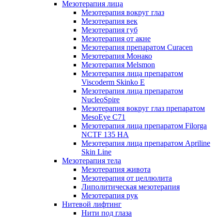
Мезотерапия лица
Мезотерапия вокруг глаз
Мезотерапия век
Мезотерапия губ
Мезотерапия от акне
Мезотерапия препаратом Curacen
Мезотерапия Монако
Мезотерапия Melsmon
Мезотерапия лица препаратом
Viscoderm Skinko E
Мезотерапия лица препаратом
NucleoSpire
Мезотерапия вокруг глаз препаратом
MesoEye С71
Мезотерапия лица препаратом Filorga
NCTF 135 HA
Мезотерапия лица препаратом Apriline
Skin Line
Мезотерапия тела
Мезотерапия живота
Мезотерапия от целлюлита
Липолитическая мезотерапия
Мезотерапия рук
Нитевой лифтинг
Нити под глаза