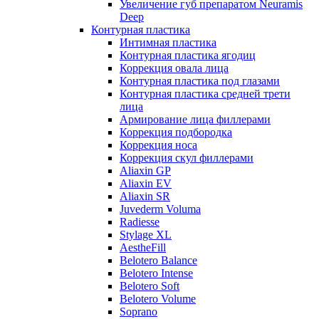
Увеличение губ препаратом Neuramis
Deep
Контурная пластика
Интимная пластика
Контурная пластика ягодиц
Коррекция овала лица
Контурная пластика под глазами
Контурная пластика средней трети
лица
Армирование лица филлерами
Коррекция подбородка
Коррекция носа
Коррекция скул филлерами
Aliaxin GP
Aliaxin EV
Aliaxin SR
Juvederm Voluma
Radiesse
Stylage XL
AestheFill
Belotero Balance
Belotero Intense
Belotero Soft
Belotero Volume
Soprano