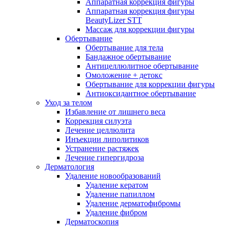
Аппаратная коррекция фигуры
Аппаратная коррекция фигуры
BeautyLizer STT
Массаж для коррекции фигуры
Обертывание
Обертывание для тела
Бандажное обертывание
Антицеллюлитное обертывание
Омоложение + детокс
Обертывание для коррекции фигуры
Антиоксидантное обертывание
Уход за телом
Избавление от лишнего веса
Коррекция силуэта
Лечение целлюлита
Инъекции липолитиков
Устранение растяжек
Лечение гипергидроза
Дерматология
Удаление новообразований
Удаление кератом
Удаление папиллом
Удаление дерматофибромы
Удаление фибром
Дерматоскопия