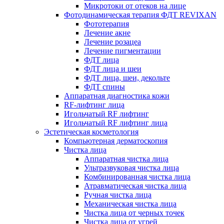
Микротоки от отеков на лице
Фотодинамическая терапия ФДТ REVIXAN
Фототерапия
Лечение акне
Лечение розацеа
Лечение пигментации
ФДТ лица
ФДТ лица и шеи
ФДТ лица, шеи, декольте
ФДТ спины
Аппаратная диагностика кожи
RF-лифтинг лица
Игольчатый RF лифтинг
Игольчатый RF лифтинг лица
Эстетическая косметология
Компьютерная дерматоскопия
Чистка лица
Аппаратная чистка лица
Ультразвуковая чистка лица
Комбинированная чистка лица
Атравматическая чистка лица
Ручная чистка лица
Механическая чистка лица
Чистка лица от черных точек
Чистка лица от угрей