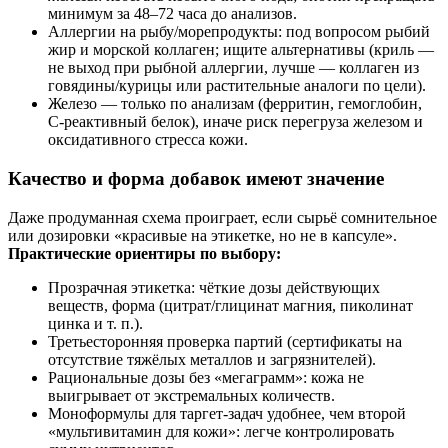
минимум за 48–72 часа до анализов.
Аллергии на рыбу/морепродукты: под вопросом рыбий
жир и морской коллаген; ищите альтернативы (криль —
не выход при рыбной аллергии, лучше — коллаген из
говядины/курицы или растительные аналоги по цели).
Железо — только по анализам (ферритин, гемоглобин,
С‑реактивный белок), иначе риск перегруза железом и
оксидативного стресса кожи.
Качество и форма добавок имеют значение
Даже продуманная схема проиграет, если сырьё сомнительное
или дозировки «красивые на этикетке, но не в капсуле».
Практические ориентиры по выбору:
Прозрачная этикетка: чёткие дозы действующих
веществ, форма (цитрат/глицинат магния, пиколинат
цинка и т. п.).
Третьесторонняя проверка партий (сертификаты на
отсутствие тяжёлых металлов и загрязнителей).
Рациональные дозы без «мегаграмм»: кожа не
выигрывает от экстремальных количеств.
Моноформулы для таргет‑задач удобнее, чем второй
«мультивитамин для кожи»: легче контролировать