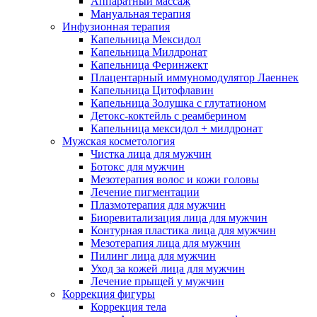
Аппаратный массаж
Мануальная терапия
Инфузионная терапия
Капельница Мексидол
Капельница Милдронат
Капельница Феринжект
Плацентарный иммуномодулятор Лаеннек
Капельница Цитофлавин
Капельница Золушка с глутатионом
Детокс-коктейль с реамберином
Капельница мексидол + милдронат
Мужская косметология
Чистка лица для мужчин
Ботокс для мужчин
Мезотерапия волос и кожи головы
Лечение пигментации
Плазмотерапия для мужчин
Биоревитализация лица для мужчин
Контурная пластика лица для мужчин
Мезотерапия лица для мужчин
Пилинг лица для мужчин
Уход за кожей лица для мужчин
Лечение прыщей у мужчин
Коррекция фигуры
Коррекция тела