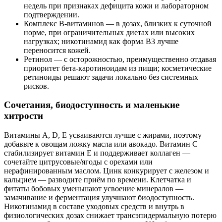
недель при признаках дефицита кожи и лабораторном
подтверждении.
Комплекс B‑витаминов — в дозах, близких к суточной
норме, при ограничительных диетах или высоких
нагрузках; никотинамид как форма B3 лучше
переносится кожей.
Ретинол — с осторожностью, преимущественно отдавая
приоритет бета‑каротиноидам из пищи; косметические
ретиноиды решают задачи локально без системных
рисков.
Сочетания, биодоступность и маленькие
хитрости
Витамины A, D, E усваиваются лучше с жирами, поэтому
добавьте к овощам ложку масла или авокадо. Витамин C
стабилизирует витамин E и поддерживает коллаген —
сочетайте цитрусовые/ягоды с орехами или
нерафинированным маслом. Цинк конкурирует с железом и
кальцием — разводите приём по времени. Клетчатка и
фитаты бобовых уменьшают усвоение минералов —
замачивание и ферментация улучшают биодоступность.
Никотинамид в составе уходовых средств и внутрь в
физиологических дозах снижает трансэпидермальную потерю