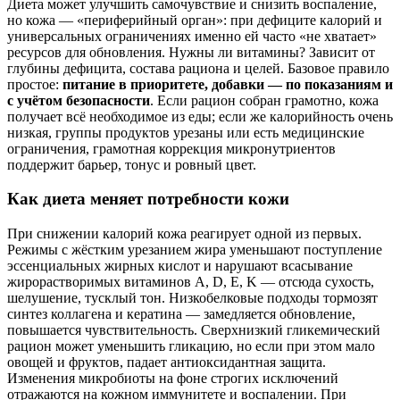
Диета может улучшить самочувствие и снизить воспаление,
но кожа — «периферийный орган»: при дефиците калорий и
универсальных ограничениях именно ей часто «не хватает»
ресурсов для обновления. Нужны ли витамины? Зависит от
глубины дефицита, состава рациона и целей. Базовое правило
простое:
питание в приоритете, добавки — по показаниям и
с учётом безопасности
. Если рацион собран грамотно, кожа
получает всё необходимое из еды; если же калорийность очень
низкая, группы продуктов урезаны или есть медицинские
ограничения, грамотная коррекция микронутриентов
поддержит барьер, тонус и ровный цвет.
Как диета меняет потребности кожи
При снижении калорий кожа реагирует одной из первых.
Режимы с жёстким урезанием жира уменьшают поступление
эссенциальных жирных кислот и нарушают всасывание
жирорастворимых витаминов A, D, E, K — отсюда сухость,
шелушение, тусклый тон. Низкобелковые подходы тормозят
синтез коллагена и кератина — замедляется обновление,
повышается чувствительность. Сверхнизкий гликемический
рацион может уменьшить гликацию, но если при этом мало
овощей и фруктов, падает антиоксидантная защита.
Изменения микробиоты на фоне строгих исключений
отражаются на кожном иммунитете и воспалении. При