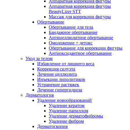
Аппаратная коррекция фигуры
Аппаратная коррекция фигуры
BeautyLizer STT
Массаж для коррекции фигуры
Обертывание
Обертывание для тела
Бандажное обертывание
Антицеллюлитное обертывание
Омоложение + детокс
Обертывание для коррекции фигуры
Антиоксидантное обертывание
Уход за телом
Избавление от лишнего веса
Коррекция силуэта
Лечение целлюлита
Инъекции липолитиков
Устранение растяжек
Лечение гипергидроза
Дерматология
Удаление новообразований
Удаление кератом
Удаление папиллом
Удаление дерматофибромы
Удаление фибром
Дерматоскопия