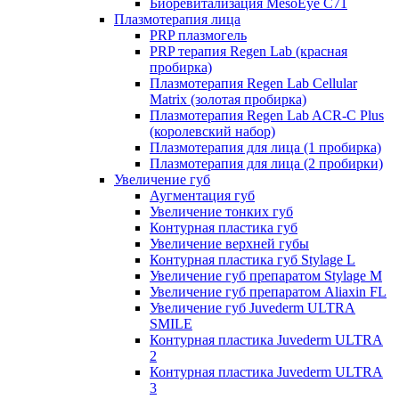
Биоревитализация MesoEye C71
Плазмотерапия лица
PRP плазмогель
PRP терапия Regen Lab (красная
пробирка)
Плазмотерапия Regen Lab Cellular
Matrix (золотая пробирка)
Плазмотерапия Regen Lab ACR-C Plus
(королевский набор)
Плазмотерапия для лица (1 пробирка)
Плазмотерапия для лица (2 пробирки)
Увеличение губ
Аугментация губ
Увеличение тонких губ
Контурная пластика губ
Увеличение верхней губы
Контурная пластика губ Stylage L
Увеличение губ препаратом Stylage M
Увеличение губ препаратом Aliaxin FL
Увеличение губ Juvederm ULTRA
SMILE
Контурная пластика Juvederm ULTRA
2
Контурная пластика Juvederm ULTRA
3