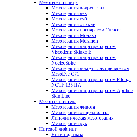
Мезотерапия лица
Мезотерапия вокруг глаз
Мезотерапия век
Мезотерапия губ
Мезотерапия от акне
Мезотерапия препаратом Curacen
Мезотерапия Монако
Мезотерапия Melsmon
Мезотерапия лица препаратом
Viscoderm Skinko E
Мезотерапия лица препаратом
NucleoSpire
Мезотерапия вокруг глаз препаратом
MesoEye С71
Мезотерапия лица препаратом Filorga
NCTF 135 HA
Мезотерапия лица препаратом Apriline
Skin Line
Мезотерапия тела
Мезотерапия живота
Мезотерапия от целлюлита
Липолитическая мезотерапия
Мезотерапия рук
Нитевой лифтинг
Нити под глаза