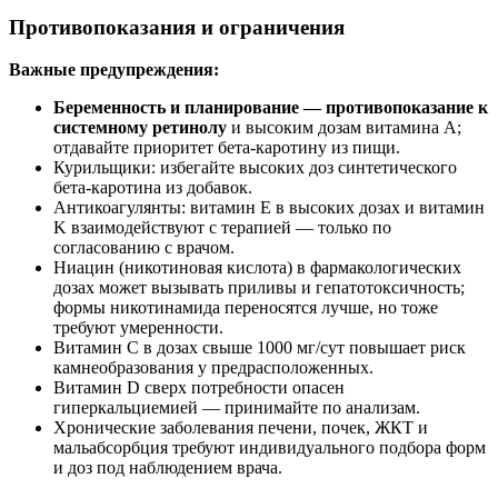
Противопоказания и ограничения
Важные предупреждения:
Беременность и планирование — противопоказание к
системному ретинолу
и высоким дозам витамина A;
отдавайте приоритет бета‑каротину из пищи.
Курильщики: избегайте высоких доз синтетического
бета‑каротина из добавок.
Антикоагулянты: витамин E в высоких дозах и витамин
K взаимодействуют с терапией — только по
согласованию с врачом.
Ниацин (никотиновая кислота) в фармакологических
дозах может вызывать приливы и гепатотоксичность;
формы никотинамида переносятся лучше, но тоже
требуют умеренности.
Витамин C в дозах свыше 1000 мг/сут повышает риск
камнеобразования у предрасположенных.
Витамин D сверх потребности опасен
гиперкальциемией — принимайте по анализам.
Хронические заболевания печени, почек, ЖКТ и
мальабсорбция требуют индивидуального подбора форм
и доз под наблюдением врача.