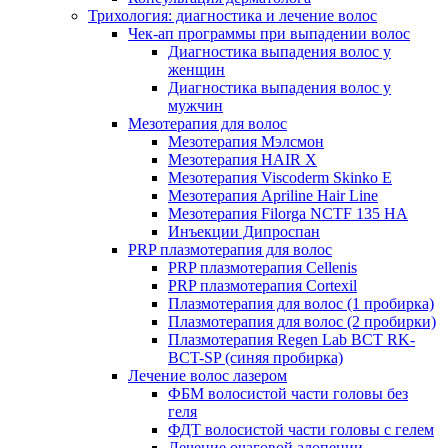
Трихология: диагностика и лечение волос
Чек-ап программы при выпадении волос
Диагностика выпадения волос у
женщин
Диагностика выпадения волос у
мужчин
Мезотерапия для волос
Мезотерапия Мэлсмон
Мезотерапия HAIR X
Мезотерапия Viscoderm Skinko E
Мезотерапия Apriline Hair Line
Мезотерапия Filorga NCTF 135 HA
Инъекции Дипроспан
PRP плазмотерапия для волос
PRP плазмотерапия Cellenis
PRP плазмотерапия Cortexil
Плазмотерапия для волос (1 пробирка)
Плазмотерапия для волос (2 пробирки)
Плазмотерапия Regen Lab BCT RK-
BCT-SP (синяя пробирка)
Лечение волос лазером
ФБМ волосистой части головы без
геля
ФДТ волосистой части головы с гелем
Лечение очаговой алопеции