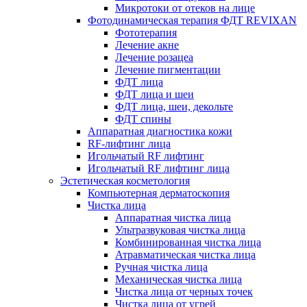
Микротоки от отеков на лице
Фотодинамическая терапия ФДТ REVIXAN
Фототерапия
Лечение акне
Лечение розацеа
Лечение пигментации
ФДТ лица
ФДТ лица и шеи
ФДТ лица, шеи, декольте
ФДТ спины
Аппаратная диагностика кожи
RF-лифтинг лица
Игольчатый RF лифтинг
Игольчатый RF лифтинг лица
Эстетическая косметология
Компьютерная дерматоскопия
Чистка лица
Аппаратная чистка лица
Ультразвуковая чистка лица
Комбинированная чистка лица
Атравматическая чистка лица
Ручная чистка лица
Механическая чистка лица
Чистка лица от черных точек
Чистка лица от угрей