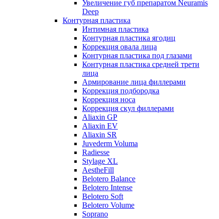
Увеличение губ препаратом Neuramis
Deep
Контурная пластика
Интимная пластика
Контурная пластика ягодиц
Коррекция овала лица
Контурная пластика под глазами
Контурная пластика средней трети
лица
Армирование лица филлерами
Коррекция подбородка
Коррекция носа
Коррекция скул филлерами
Aliaxin GP
Aliaxin EV
Aliaxin SR
Juvederm Voluma
Radiesse
Stylage XL
AestheFill
Belotero Balance
Belotero Intense
Belotero Soft
Belotero Volume
Soprano