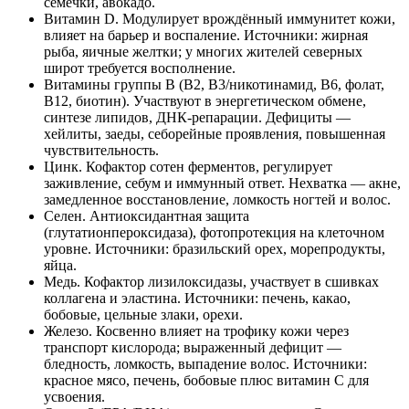
семечки, авокадо.
Витамин D. Модулирует врождённый иммунитет кожи,
влияет на барьер и воспаление. Источники: жирная
рыба, яичные желтки; у многих жителей северных
широт требуется восполнение.
Витамины группы B (B2, B3/никотинамид, B6, фолат,
B12, биотин). Участвуют в энергетическом обмене,
синтезе липидов, ДНК‑репарации. Дефициты —
хейлиты, заеды, себорейные проявления, повышенная
чувствительность.
Цинк. Кофактор сотен ферментов, регулирует
заживление, себум и иммунный ответ. Нехватка — акне,
замедленное восстановление, ломкость ногтей и волос.
Селен. Антиоксидантная защита
(глутатионпероксидаза), фотопротекция на клеточном
уровне. Источники: бразильский орех, морепродукты,
яйца.
Медь. Кофактор лизилоксидазы, участвует в сшивках
коллагена и эластина. Источники: печень, какао,
бобовые, цельные злаки, орехи.
Железо. Косвенно влияет на трофику кожи через
транспорт кислорода; выраженный дефицит —
бледность, ломкость, выпадение волос. Источники:
красное мясо, печень, бобовые плюс витамин C для
усвоения.