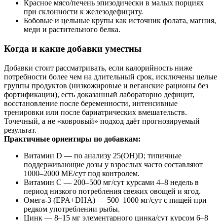
Красное мясо/печень эпизодически в малых порциях
при склонности к железодефициту.
Бобовые и цельные крупы как источник фолата, магния,
меди и растительного белка.
Когда и какие добавки уместны
Добавки стоит рассматривать, если калорийность ниже
потребности более чем на длительный срок, исключены целые
группы продуктов (низкожировые и веганские рационы без
фортификации), есть доказанный лабораторно дефицит,
восстановление после беременности, интенсивные
тренировки или после бариатрических вмешательств.
Точечный, а не «ковровый» подход даёт прогнозируемый
результат.
Практичные ориентиры по добавкам:
Витамин D — по анализу 25(OH)D; типичные
поддерживающие дозы у взрослых часто составляют
1000–2000 МЕ/сут под контролем.
Витамин C — 200–500 мг/сут курсами 4–8 недель в
период низкого потребления свежих овощей и ягод.
Омега‑3 (EPA+DHA) — 500–1000 мг/сут с пищей при
редком употреблении рыбы.
Цинк — 8–15 мг элементарного цинка/сут курсом 6–8