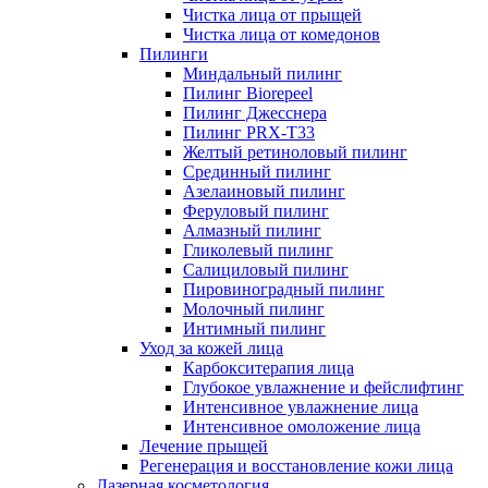
Чистка лица от прыщей
Чистка лица от комедонов
Пилинги
Миндальный пилинг
Пилинг Biorepeel
Пилинг Джесснера
Пилинг PRX-T33
Желтый ретиноловый пилинг
Срединный пилинг
Азелаиновый пилинг
Феруловый пилинг
Алмазный пилинг
Гликолевый пилинг
Салициловый пилинг
Пировиноградный пилинг
Молочный пилинг
Интимный пилинг
Уход за кожей лица
Карбокситерапия лица
Глубокое увлажнение и фейслифтинг
Интенсивное увлажнение лица
Интенсивное омоложение лица
Лечение прыщей
Регенерация и восстановление кожи лица
Лазерная косметология