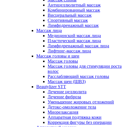
Антицеллюлитный массаж
Комбинированный массаж
Висцеральный массаж
Спортивный массаж
Лимфодренажный массаж
Массаж лица
Медицинский массаж лица
Пластический массаж лица
Лимфодренажный массаж лица
Лифтинг-массаж лица
Массаж головы и шеи
Массаж головы
Массаж головы для стимуляции роста
волос
Расслабляющий массаж головы
Массаж шеи (ШВЗ)
Beautylizer STT
Лечение целлюлита
Лечение фиброза
Уменьшение жировых отложений
Детокс-омоложение тела
Миорелаксация
Аппаратная подтяжка кожи
Коррекция фигуры без операции