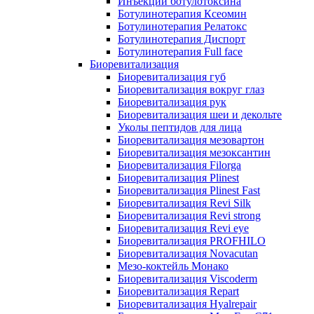
Инъекции ботулотоксина
Ботулинотерапия Ксеомин
Ботулинотерапия Релатокс
Ботулинотерапия Диспорт
Ботулинотерапия Full face
Биоревитализация
Биоревитализация губ
Биоревитализация вокруг глаз
Биоревитализация рук
Биоревитализация шеи и декольте
Уколы пептидов для лица
Биоревитализация мезовартон
Биоревитализация мезоксантин
Биоревитализация Filorga
Биоревитализация Plinest
Биоревитализация Plinest Fast
Биоревитализация Revi Silk
Биоревитализация Revi strong
Биоревитализация Revi eye
Биоревитализация PROFHILO
Биоревитализация Novacutan
Мезо-коктейль Монако
Биоревитализация Viscoderm
Биоревитализация Repart
Биоревитализация Hyalrepair