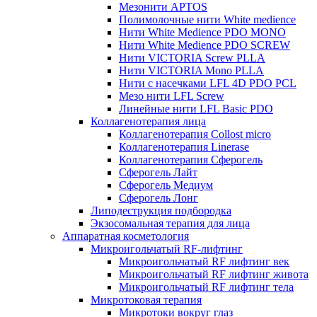
Мезонити APTOS
Полимолочные нити White medience
Нити White Medience PDO MONO
Нити White Medience PDO SCREW
Нити VICTORIA Screw PLLA
Нити VICTORIA Mono PLLA
Нити с насечками LFL 4D PDO PCL
Мезо нити LFL Screw
Линейные нити LFL Basic PDO
Коллагенотерапия лица
Коллагенотерапия Collost micro
Коллагенотерапия Linerase
Коллагенотерапия Сферогель
Сферогель Лайт
Сферогель Медиум
Сферогель Лонг
Липодеструкция подбородка
Экзосомальная терапия для лица
Аппаратная косметология
Микроигольчатый RF-лифтинг
Микроигольчатый RF лифтинг век
Микроигольчатый RF лифтинг живота
Микроигольчатый RF лифтинг тела
Микротоковая терапия
Микротоки вокруг глаз