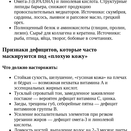
Омега‑3 (EPA/DHA) и линолевая кислота. Структурные
липиды барьера, снижают продукцию
провоспалительных медиаторов. Источники: скумбрия,
сардины, лосось, льняное и рапсовое масло, грецкий
орех.
Полноценный белок и аминокислоты (глицин, пролин,
лизин). Сырьё для коллагена и кератина. Источники:
рыба, птица, яйца, творог, бобовые в сочетаниях.
Признаки дефицитов, которые часто
маскируются под «плохую кожу»
Что должно насторожить:
Стойкая сухость, шелушение, «гусиная кожа» на плечах
и бёдрах — возможная нехватка витамина A и
эссенциальных жирных кислот.
Тусклый сероватый тон, замедленное заживление
постакне — вероятен дефицит витамина C, цинка.
Заеды, трещины губ, себорейные пятна — дефицит
витаминов группы B.
Усиление воспалительных элементов при резком
урезании жиров — дефицит омега‑3 и линолевой
кислоты.
Ломкость ногтей, выпадение волос на 2–3 месяце диеты