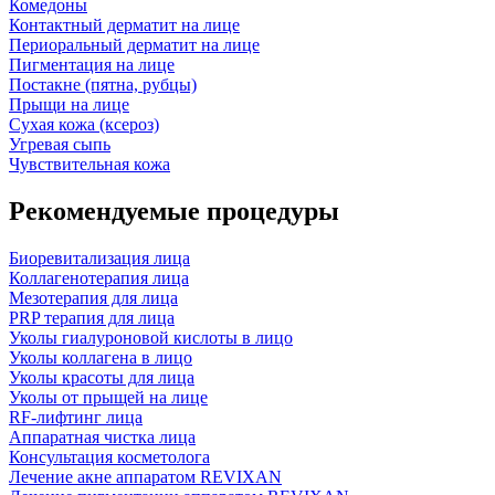
Комедоны
Контактный дерматит на лице
Периоральный дерматит на лице
Пигментация на лице
Постакне (пятна, рубцы)
Прыщи на лице
Сухая кожа (ксероз)
Угревая сыпь
Чувствительная кожа
Рекомендуемые процедуры
Биоревитализация лица
Коллагенотерапия лица
Мезотерапия для лица
PRP терапия для лица
Уколы гиалуроновой кислоты в лицо
Уколы коллагена в лицо
Уколы красоты для лица
Уколы от прыщей на лице
RF-лифтинг лица
Аппаратная чистка лица
Консультация косметолога
Лечение акне аппаратом REVIXAN