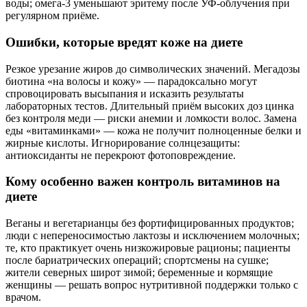
воды; омега‑3 уменьшают эритему после УФ‑облучения при
регулярном приёме.
Ошибки, которые вредят коже на диете
Резкое урезание жиров до символических значений. Мегадозы
биотина «на волосы и кожу» — парадоксально могут
спровоцировать высыпания и исказить результаты
лабораторных тестов. Длительный приём высоких доз цинка
без контроля меди — риски анемии и ломкости волос. Замена
еды «витаминками» — кожа не получит полноценные белки и
жирные кислоты. Игнорирование солнцезащиты:
антиоксиданты не перекроют фотоповреждение.
Кому особенно важен контроль витаминов на
диете
Веганы и вегетарианцы без фортифицированных продуктов;
люди с непереносимостью лактозы и исключением молочных;
те, кто практикует очень низкожировые рационы; пациенты
после бариатрических операций; спортсмены на сушке;
жители северных широт зимой; беременные и кормящие
женщины — решать вопрос нутритивной поддержки только с
врачом.