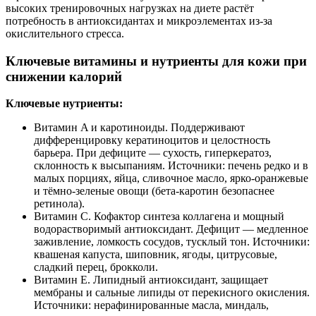
высоких тренировочных нагрузках на диете растёт
потребность в антиоксидантах и микроэлементах из‑за
окислительного стресса.
Ключевые витамины и нутриенты для кожи при
снижении калорий
Ключевые нутриенты:
Витамин A и каротиноиды. Поддерживают
дифференцировку кератиноцитов и целостность
барьера. При дефиците — сухость, гиперкератоз,
склонность к высыпаниям. Источники: печень редко и в
малых порциях, яйца, сливочное масло, ярко‑оранжевые
и тёмно‑зеленые овощи (бета‑каротин безопаснее
ретинола).
Витамин C. Кофактор синтеза коллагена и мощный
водорастворимый антиоксидант. Дефицит — медленное
заживление, ломкость сосудов, тусклый тон. Источники:
квашеная капуста, шиповник, ягоды, цитрусовые,
сладкий перец, брокколи.
Витамин E. Липидный антиоксидант, защищает
мембраны и сальные липиды от перекисного окисления.
Источники: нерафинированные масла, миндаль,