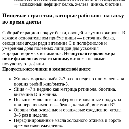
— возможный дефицит белка, железа, цинка, биотина.
Пищевые стратегии, которые работают на кожу
во время диеты
Собирайте рацион вокруг белка, овощей и «умных жиров». В
каждом основательном приёме пищи — источник белка,
овощи или ягоды ради витамина C и полифенолов и
умеренная доля полезных липидов для усвоения
жирорастворимых витаминов.
Не опускайте долю жира
ниже физиологического минимума
: кожа первыми
почувствуют дефицит.
Продукты‑источники в компактной диете:
Жирная морская рыба 2–3 раза в неделю или маленькая
порция рыбий жир/омега‑3.
Яйца 4–7 в неделю как матрица ретинола, биотина,
витамина D и холина.
Цельные молочные или ферментированные продукты
при переносимости — белок, кальций, витамин B2.
Овощи тёмно‑зелёные и оранжевые ежедневно, ягоды
3–5 раз в неделю.
Нерафинированные масла холодного отжима и горсть
орехов/семян ежедневно.