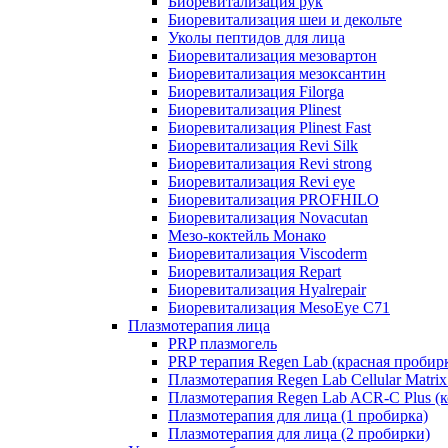
Биоревитализация рук
Биоревитализация шеи и декольте
Уколы пептидов для лица
Биоревитализация мезовартон
Биоревитализация мезоксантин
Биоревитализация Filorga
Биоревитализация Plinest
Биоревитализация Plinest Fast
Биоревитализация Revi Silk
Биоревитализация Revi strong
Биоревитализация Revi eye
Биоревитализация PROFHILO
Биоревитализация Novacutan
Мезо-коктейль Монако
Биоревитализация Viscoderm
Биоревитализация Repart
Биоревитализация Hyalrepair
Биоревитализация MesoEye C71
Плазмотерапия лица
PRP плазмогель
PRP терапия Regen Lab (красная пробир
Плазмотерапия Regen Lab Cellular Matrix
Плазмотерапия Regen Lab ACR-C Plus (к
Плазмотерапия для лица (1 пробирка)
Плазмотерапия для лица (2 пробирки)