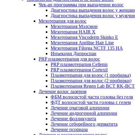
Чек-ап программы при выпадении волос
Диагностика выпадения волос у женщи
Диагностика выпадения волос у мужчи
Мезотерапия для волос
Мезотерапия Мэлсмон
Мезотерапия HAIR X
Мезотерапия Viscoderm Skinko E
Мезотерапия Apriline Hair Line
Мезотерапия Filorga NCTF 135 HA
Инъекции Дипроспан
PRP плазмотерапия для волос
PRP плазмотерапия Cellenis
PRP плазмотерапия Cortexil
Плазмотерапия для волос (1 пробирка)
Плазмотерапия для волос (2 пробирки)
Плазмотерапия Regen Lab BCT RK-BCT-
Лечение волос лазером
ФБМ волосистой части головы без геля
ФДТ волосистой части головы с гелем
Лечение очаговой алопеции
Лечение андрогенной алопеции
Лечение фолликулита
Лечение себорейного дерматита
Лечение псориаза
Лечение и восстановление волос