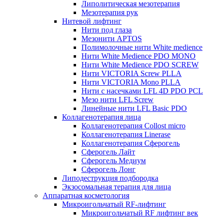
Липолитическая мезотерапия
Мезотерапия рук
Нитевой лифтинг
Нити под глаза
Мезонити APTOS
Полимолочные нити White medience
Нити White Medience PDO MONO
Нити White Medience PDO SCREW
Нити VICTORIA Screw PLLA
Нити VICTORIA Mono PLLA
Нити с насечками LFL 4D PDO PCL
Мезо нити LFL Screw
Линейные нити LFL Basic PDO
Коллагенотерапия лица
Коллагенотерапия Collost micro
Коллагенотерапия Linerase
Коллагенотерапия Сферогель
Сферогель Лайт
Сферогель Медиум
Сферогель Лонг
Липодеструкция подбородка
Экзосомальная терапия для лица
Аппаратная косметология
Микроигольчатый RF-лифтинг
Микроигольчатый RF лифтинг век