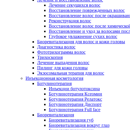
Лечение секущихся волос
Восстановление поврежденных волос
Восстановление волос после окрашиван
Реконструкция волос
Восстановление волос после химическо
Восстановление и уход за волосами пос
Глубокое увлажнение сухих волос
Биоревитализация для волос и кожи головы
Диагностика волос
Фототрихограмма волос
Трихоскопия
Лечение выпадения волос
Пилинг для кожи головы
Экзосомальная терапия для волос
Инъекционная косметология
Ботулинотерапия
Инъекции ботулотоксина
Ботулинотерапия Ксеомин
Ботулинотерапия Релатокс
Ботулинотерапия Диспорт
Ботулинотерапия Full face
Биоревитализация
Биоревитализация губ
Биоревитализация вокруг глаз