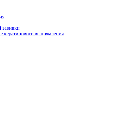
ия
й завивки
ле кератинового выпрямления