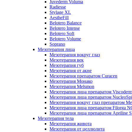
Juvederm Voluma
Radiesse
Stylage XL
AestheFill
Belotero Balance
Belotero Intense
Belotero Soft
Belotero Volume
Soprano
Мезотерапия лица
Мезотерапия вокруг глаз
Мезотерапия век
Мезотерапия губ
Мезотерапия от акне
Мезотерапия препаратом Curacen
Мезотерапия Монако
Мезотерапия Melsmon
Мезотерапия лица препаратом Viscoderm
Мезотерапия лица препаратом NucleoSpi
Мезотерапия вокруг глаз препаратом M
Мезотерапия лица препаратом Filorga 
Мезотерапия лица препаратом Apriline S
Мезотерапия тела
Мезотерапия живота
Мезотерапия от целлюлита