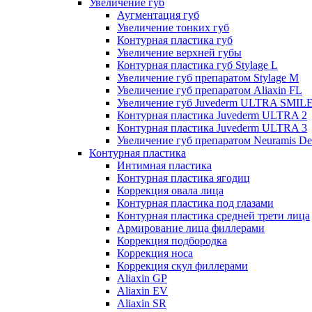
Увеличение губ
Аугментация губ
Увеличение тонких губ
Контурная пластика губ
Увеличение верхней губы
Контурная пластика губ Stylage L
Увеличение губ препаратом Stylage M
Увеличение губ препаратом Aliaxin FL
Увеличение губ Juvederm ULTRA SMIL
Контурная пластика Juvederm ULTRA 2
Контурная пластика Juvederm ULTRA 3
Увеличение губ препаратом Neuramis De
Контурная пластика
Интимная пластика
Контурная пластика ягодиц
Коррекция овала лица
Контурная пластика под глазами
Контурная пластика средней трети лица
Армирование лица филлерами
Коррекция подбородка
Коррекция носа
Коррекция скул филлерами
Aliaxin GP
Aliaxin EV
Aliaxin SR