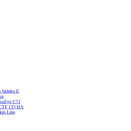
 Skinko E
re
esoEye С71
NCTF 135 HA
kin Line