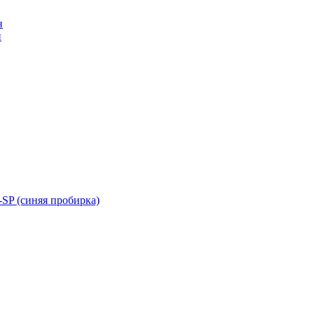
н
н
SP (синяя пробирка)