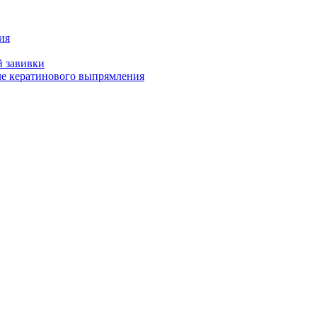
ия
й завивки
ле кератинового выпрямления