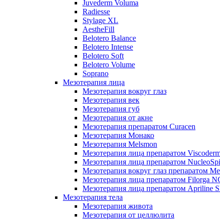
Juvederm Voluma
Radiesse
Stylage XL
AestheFill
Belotero Balance
Belotero Intense
Belotero Soft
Belotero Volume
Soprano
Мезотерапия лица
Мезотерапия вокруг глаз
Мезотерапия век
Мезотерапия губ
Мезотерапия от акне
Мезотерапия препаратом Curacen
Мезотерапия Монако
Мезотерапия Melsmon
Мезотерапия лица препаратом Viscoderm
Мезотерапия лица препаратом NucleoSpi
Мезотерапия вокруг глаз препаратом M
Мезотерапия лица препаратом Filorga 
Мезотерапия лица препаратом Apriline S
Мезотерапия тела
Мезотерапия живота
Мезотерапия от целлюлита