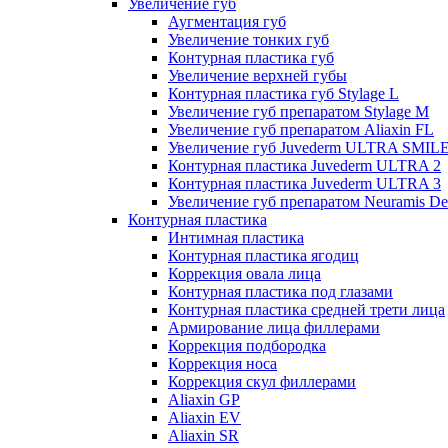
Увеличение губ
Аугментация губ
Увеличение тонких губ
Контурная пластика губ
Увеличение верхней губы
Контурная пластика губ Stylage L
Увеличение губ препаратом Stylage M
Увеличение губ препаратом Aliaxin FL
Увеличение губ Juvederm ULTRA SMIL
Контурная пластика Juvederm ULTRA 2
Контурная пластика Juvederm ULTRA 3
Увеличение губ препаратом Neuramis De
Контурная пластика
Интимная пластика
Контурная пластика ягодиц
Коррекция овала лица
Контурная пластика под глазами
Контурная пластика средней трети лица
Армирование лица филлерами
Коррекция подбородка
Коррекция носа
Коррекция скул филлерами
Aliaxin GP
Aliaxin EV
Aliaxin SR