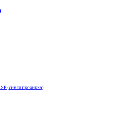
н
н
SP (синяя пробирка)