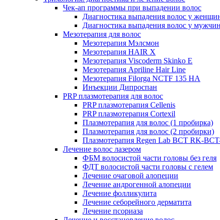
Чек-ап программы при выпадении волос
Диагностика выпадения волос у женщи
Диагностика выпадения волос у мужчи
Мезотерапия для волос
Мезотерапия Мэлсмон
Мезотерапия HAIR X
Мезотерапия Viscoderm Skinko E
Мезотерапия Apriline Hair Line
Мезотерапия Filorga NCTF 135 HA
Инъекции Дипроспан
PRP плазмотерапия для волос
PRP плазмотерапия Cellenis
PRP плазмотерапия Cortexil
Плазмотерапия для волос (1 пробирка)
Плазмотерапия для волос (2 пробирки)
Плазмотерапия Regen Lab BCT RK-BCT-
Лечение волос лазером
ФБМ волосистой части головы без геля
ФДТ волосистой части головы с гелем
Лечение очаговой алопеции
Лечение андрогенной алопеции
Лечение фолликулита
Лечение себорейного дерматита
Лечение псориаза
Лечение и восстановление волос