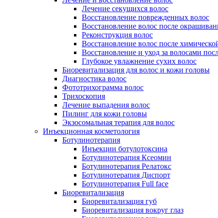
Лечение секущихся волос
Восстановление поврежденных волос
Восстановление волос после окрашиван
Реконструкция волос
Восстановление волос после химическо
Восстановление и уход за волосами пос
Глубокое увлажнение сухих волос
Биоревитализация для волос и кожи головы
Диагностика волос
Фототрихограмма волос
Трихоскопия
Лечение выпадения волос
Пилинг для кожи головы
Экзосомальная терапия для волос
Инъекционная косметология
Ботулинотерапия
Инъекции ботулотоксина
Ботулинотерапия Ксеомин
Ботулинотерапия Релатокс
Ботулинотерапия Диспорт
Ботулинотерапия Full face
Биоревитализация
Биоревитализация губ
Биоревитализация вокруг глаз