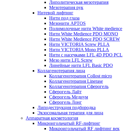
Липолитическая мезотерапия
Мезотерапия рук
Нитевой лифтинг
Нити под глаза
Мезонити APTOS
Полимолочные нити White medience
Нити White Medience PDO MONO
Нити White Medience PDO SCREW
Нити VICTORIA Screw PLLA
Нити VICTORIA Mono PLLA
Нити с насечками LFL 4D PDO PCL
Мезо нити LFL Screw
Линейные нити LFL Basic PDO
Коллагенотерапия лица
Коллагенотерапия Collost micro
Коллагенотерапия Linerase
Коллагенотерапия Сферогель
Сферогель Лайт
Сферогель Медиум
Сферогель Лонг
Липодеструкция подбородка
Экзосомальная терапия для лица
Аппаратная косметология
Микроигольчатый RF-лифтинг
Микроигольчатый RF лифтинг век