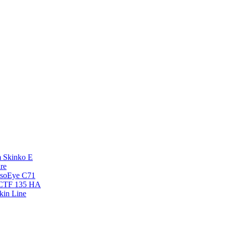
 Skinko E
re
esoEye С71
NCTF 135 HA
kin Line