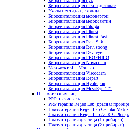
Биоревитализация рук
Биоревитализация шеи и декольте
Уколы пептидов для лица
Биоревитализация мезовартон
Биоревитализация мезоксантин
Биоревитализация Filorga
Биоревитализация Plinest
Биоревитализация Plinest Fast
Биоревитализация Revi Silk
Биоревитализация Revi strong
Биоревитализация Revi eye
Биоревитализация PROFHILO
Биоревитализация Novacutan
Мезо-коктейль Монако
Биоревитализация Viscoderm
Биоревитализация Repart
Биоревитализация Hyalrepair
Биоревитализация MesoEye C71
Плазмотерапия лица
PRP плазмогель
PRP терапия Regen Lab (красная пробир
Плазмотерапия Regen Lab Cellular Matrix
Плазмотерапия Regen Lab ACR-C Plus (к
Плазмотерапия для лица (1 пробирка)
Плазмотерапия для лица (2 пробирки)