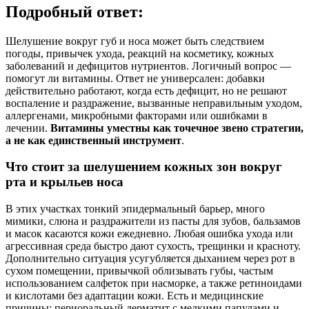
Подробный ответ:
Шелушение вокруг губ и носа может быть следствием
погоды, привычек ухода, реакций на косметику, кожных
заболеваний и дефицитов нутриентов. Логичный вопрос —
помогут ли витамины. Ответ не универсален: добавки
действительно работают, когда есть дефицит, но не решают
воспаление и раздражение, вызванные неправильным уходом,
аллергенами, микробными факторами или ошибками в
лечении.
Витамины уместны как точечное звено стратегии,
а не как единственный инструмент
.
Что стоит за шелушением кожных зон вокруг
рта и крыльев носа
В этих участках тонкий эпидермальный барьер, много
мимики, слюна и раздражители из пасты для зубов, бальзамов
и масок касаются кожи ежедневно. Любая ошибка ухода или
агрессивная среда быстро дают сухость, трещинки и красноту.
Дополнительно ситуация усугубляется дыханием через рот в
сухом помещении, привычкой облизывать губы, частым
использованием салфеток при насморке, а также ретиноидами
и кислотами без адаптации кожи. Есть и медицинские
причины: периоральный дерматит с мелкими папулами и