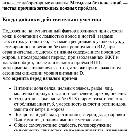
искажает лабораторные анализы.
Мегадозы без показаний —
частая причина затяжных кожных проблем
.
Когда добавки действительно уместны
Подозрение на нутритивный фактор возникает при сухости
кожи в сочетании с ломкостью волос и ногтей, заедами,
глосситом, усталостью, частыми трещинами в уголках губ, у
вегетарианцев и веганов без контролируемого B12, при
ограничительных диетах с низким содержанием полезных
жиров, в послеродовый период, при заболеваниях ЖКТ и
мальабсорбции, после длительного приёма ИПП,
метформина, антиконвульсантов, а также при выраженном
сезонном снижении уровня витамина D.
Что оценить перед началом приёма
Питание: доля белка, цельных злаков, рыбы, яиц,
молочных продуктов, листовой зелени, орехов, печени.
Уход и триггеры: паста без SLS и ароматизаторов, отказ
от облизывания губ, умеренность кислот и ретиноидов,
защита от ветра и мороза.
Лекарства и добавки: ретиноиды, стероиды, дозировки
B‑витаминов, поливитамины с мегадозами.
Общее самочувствие: слабость, головокружение,
синюшность слизистых, снижение аппетита, изменения