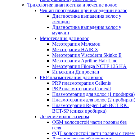
Трихология: диагностика и лечение волос
Чек-ап программы при выпадении волос
Диагностика выпадения волос у
женщин
Диагностика выпадения волос у
мужчин
Мезотерапия для волос
Мезотерапия Мэлсмон
Мезотерапия HAIR X
Мезотерапия Viscoderm Skinko E
Мезотерапия Apriline Hair Line
Мезотерапия Filorga NCTF 135 HA
Инъекции Дипроспан
PRP плазмотерапия для волос
PRP плазмотерапия Cellenis
PRP плазмотерапия Cortexil
Плазмотерапия для волос (1 пробирка)
Плазмотерапия для волос (2 пробирки)
Плазмотерапия Regen Lab BCT RK-
BCT-SP (синяя пробирка)
Лечение волос лазером
ФБМ волосистой части головы без
геля
ФДТ волосистой части головы с гелем
Лечение очаговой алопеции