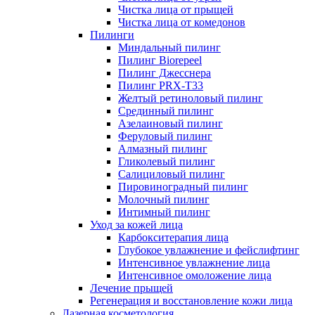
Чистка лица от прыщей
Чистка лица от комедонов
Пилинги
Миндальный пилинг
Пилинг Biorepeel
Пилинг Джесснера
Пилинг PRX-T33
Желтый ретиноловый пилинг
Срединный пилинг
Азелаиновый пилинг
Феруловый пилинг
Алмазный пилинг
Гликолевый пилинг
Салициловый пилинг
Пировиноградный пилинг
Молочный пилинг
Интимный пилинг
Уход за кожей лица
Карбокситерапия лица
Глубокое увлажнение и фейслифтинг
Интенсивное увлажнение лица
Интенсивное омоложение лица
Лечение прыщей
Регенерация и восстановление кожи лица
Лазерная косметология