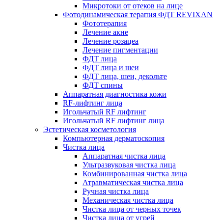
Микротоки от отеков на лице
Фотодинамическая терапия ФДТ REVIXAN
Фототерапия
Лечение акне
Лечение розацеа
Лечение пигментации
ФДТ лица
ФДТ лица и шеи
ФДТ лица, шеи, декольте
ФДТ спины
Аппаратная диагностика кожи
RF-лифтинг лица
Игольчатый RF лифтинг
Игольчатый RF лифтинг лица
Эстетическая косметология
Компьютерная дерматоскопия
Чистка лица
Аппаратная чистка лица
Ультразвуковая чистка лица
Комбинированная чистка лица
Атравматическая чистка лица
Ручная чистка лица
Механическая чистка лица
Чистка лица от черных точек
Чистка лица от угрей