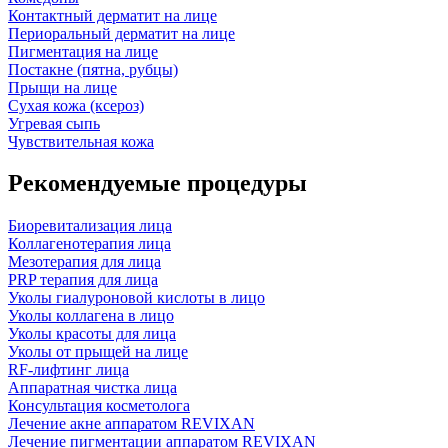
Контактный дерматит на лице
Периоральный дерматит на лице
Пигментация на лице
Постакне (пятна, рубцы)
Прыщи на лице
Сухая кожа (ксероз)
Угревая сыпь
Чувствительная кожа
Рекомендуемые процедуры
Биоревитализация лица
Коллагенотерапия лица
Мезотерапия для лица
PRP терапия для лица
Уколы гиалуроновой кислоты в лицо
Уколы коллагена в лицо
Уколы красоты для лица
Уколы от прыщей на лице
RF-лифтинг лица
Аппаратная чистка лица
Консультация косметолога
Лечение акне аппаратом REVIXAN
Лечение пигментации аппаратом REVIXAN