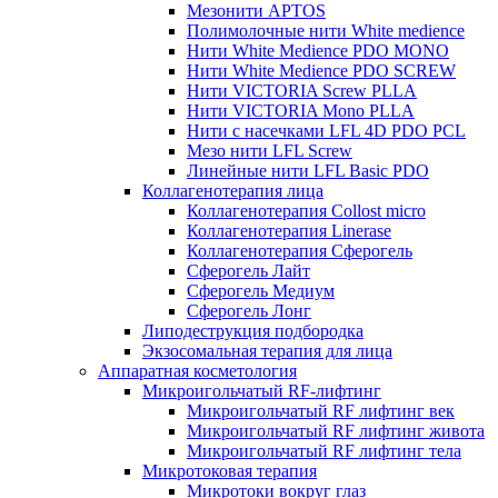
Мезонити APTOS
Полимолочные нити White medience
Нити White Medience PDO MONO
Нити White Medience PDO SCREW
Нити VICTORIA Screw PLLA
Нити VICTORIA Mono PLLA
Нити с насечками LFL 4D PDO PCL
Мезо нити LFL Screw
Линейные нити LFL Basic PDO
Коллагенотерапия лица
Коллагенотерапия Collost micro
Коллагенотерапия Linerase
Коллагенотерапия Сферогель
Сферогель Лайт
Сферогель Медиум
Сферогель Лонг
Липодеструкция подбородка
Экзосомальная терапия для лица
Аппаратная косметология
Микроигольчатый RF-лифтинг
Микроигольчатый RF лифтинг век
Микроигольчатый RF лифтинг живота
Микроигольчатый RF лифтинг тела
Микротоковая терапия
Микротоки вокруг глаз