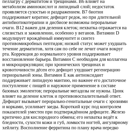
пеллагру с дерматитом и трещинами. В6 влияет на
метаболизм аминокислот и липидный слой; недостаток
проявляется сухостью и раздражением. В7 биотин
поддерживает кератин; дефицит редок, но при длительной
антибиотикотерапии и дисбиозе возможны пероральные
очаги. В12 важен для деления клеток; нехватка отражается на
слизистых и заживлении, особенно у веганов. Витамин D
модулирует врождённый иммунитет и синтез
противомикробных пептидов; низкий статус может ухудшать
течение дерматитов, хотя сам по себе не лечит очаги вокруг
рта. Коррекция до нормального уровня поддерживает
восстановление барьера. Витамин C необходим для коллагена
и микроциркуляции; при хронических трещинах и
кровоточивости дёсен его дефицит ухудшает регенерацию
периоральной зоны. Витамин E как антиоксидант
поддерживает липидную мантию, но важнее его достаточное
поступление с пищей и наружное применение в составе
базовых эмолентов; пероральные мегадозы не нужны. Цинк
влияет на деление клеток и противовоспалительный ответ.
Дефицит вызывает перорально‑генитальные очаги с эрозиями
и корками, усиливает заеды. Короткий курс под контролем
показателей уместен при подтверждённом дефиците. Железо
критично для кислородного обмена; его нехватка ведёт к
бледности, сухости кожи и губ, ломкости ногтей, ангулярному
хейлиту. Восполнение ферритина по плану врача нередко