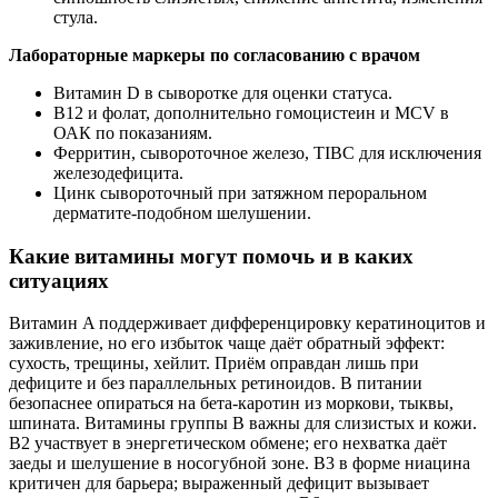
стула.
Лабораторные маркеры по согласованию с врачом
Витамин D в сыворотке для оценки статуса.
В12 и фолат, дополнительно гомоцистеин и МСV в
ОАК по показаниям.
Ферритин, сывороточное железо, TIBC для исключения
железодефицита.
Цинк сывороточный при затяжном пероральном
дерматите‑подобном шелушении.
Какие витамины могут помочь и в каких
ситуациях
Витамин A поддерживает дифференцировку кератиноцитов и
заживление, но его избыток чаще даёт обратный эффект:
сухость, трещины, хейлит. Приём оправдан лишь при
дефиците и без параллельных ретиноидов. В питании
безопаснее опираться на бета‑каротин из моркови, тыквы,
шпината. Витамины группы B важны для слизистых и кожи.
В2 участвует в энергетическом обмене; его нехватка даёт
заеды и шелушение в носогубной зоне. В3 в форме ниацина
критичен для барьера; выраженный дефицит вызывает