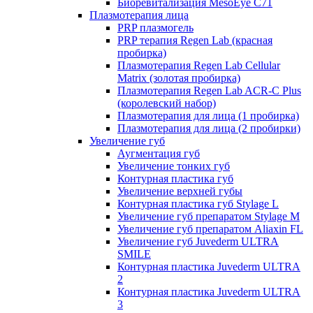
Биоревитализация MesoEye C71
Плазмотерапия лица
PRP плазмогель
PRP терапия Regen Lab (красная
пробирка)
Плазмотерапия Regen Lab Cellular
Matrix (золотая пробирка)
Плазмотерапия Regen Lab ACR-C Plus
(королевский набор)
Плазмотерапия для лица (1 пробирка)
Плазмотерапия для лица (2 пробирки)
Увеличение губ
Аугментация губ
Увеличение тонких губ
Контурная пластика губ
Увеличение верхней губы
Контурная пластика губ Stylage L
Увеличение губ препаратом Stylage M
Увеличение губ препаратом Aliaxin FL
Увеличение губ Juvederm ULTRA
SMILE
Контурная пластика Juvederm ULTRA
2
Контурная пластика Juvederm ULTRA
3