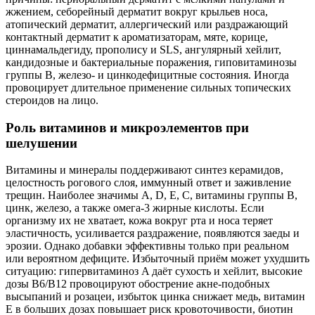
жжением, себорейный дерматит вокруг крыльев носа,
атопический дерматит, аллергический или раздражающий
контактный дерматит к ароматизаторам, мяте, корице,
циннамальдегиду, прополису и SLS, ангулярный хейлит,
кандидозные и бактериальные поражения, гиповитаминозы
группы B, железо‑ и цинкодефицитные состояния. Иногда
провоцирует длительное применение сильных топических
стероидов на лицо.
Роль витаминов и микроэлементов при
шелушении
Витамины и минералы поддерживают синтез керамидов,
целостность рогового слоя, иммунный ответ и заживление
трещин. Наиболее значимы A, D, E, C, витамины группы B,
цинк, железо, а также омега‑3 жирные кислоты. Если
организму их не хватает, кожа вокруг рта и носа теряет
эластичность, усиливается раздражение, появляются заеды и
эрозии. Однако добавки эффективны только при реальном
или вероятном дефиците. Избыточный приём может ухудшить
ситуацию: гипервитаминоз A даёт сухость и хейлит, высокие
дозы B6/B12 провоцируют обострение акне‑подобных
высыпаний и розацеи, избыток цинка снижает медь, витамин
E в больших дозах повышает риск кровоточивости, биотин