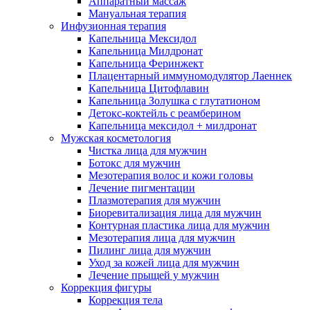
Аппаратный массаж
Мануальная терапия
Инфузионная терапия
Капельница Мексидол
Капельница Милдронат
Капельница Феринжект
Плацентарный иммуномодулятор Лаеннек
Капельница Цитофлавин
Капельница Золушка с глутатионом
Детокс-коктейль с реамберином
Капельница мексидол + милдронат
Мужская косметология
Чистка лица для мужчин
Ботокс для мужчин
Мезотерапия волос и кожи головы
Лечение пигментации
Плазмотерапия для мужчин
Биоревитализация лица для мужчин
Контурная пластика лица для мужчин
Мезотерапия лица для мужчин
Пилинг лица для мужчин
Уход за кожей лица для мужчин
Лечение прыщей у мужчин
Коррекция фигуры
Коррекция тела