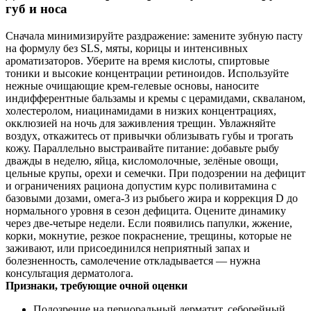
губ и носа
Сначала минимизируйте раздражение: замените зубную пасту
на формулу без SLS, мяты, корицы и интенсивных
ароматизаторов. Уберите на время кислоты, спиртовые
тоники и высокие концентрации ретиноидов. Используйте
нежные очищающие крем‑гелевые основы, наносите
индифферентные бальзамы и кремы с церамидами, скваланом,
холестеролом, ниацинамидами в низких концентрациях,
окклюзией на ночь для заживления трещин. Увлажняйте
воздух, откажитесь от привычки облизывать губы и трогать
кожу. Параллельно выстраивайте питание: добавьте рыбу
дважды в неделю, яйца, кисломолочные, зелёные овощи,
цельные крупы, орехи и семечки. При подозрении на дефицит
и ограничениях рациона допустим курс поливитамина с
базовыми дозами, омега‑3 из рыбьего жира и коррекция D до
нормального уровня в сезон дефицита. Оцените динамику
через две‑четыре недели. Если появились папулки, жжение,
корки, мокнутие, резкое покраснение, трещины, которые не
заживают, или присоединился неприятный запах и
болезненность, самолечение откладывается — нужна
консультация дерматолога.
Признаки, требующие очной оценки
Подозрение на периоральный дерматит, себорейный