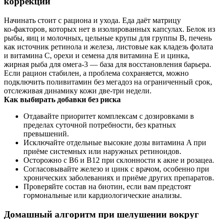
коррекции
Начинать стоит с рациона и ухода. Еда даёт матрицу
ко‑факторов, которых нет в изолированных капсулах. Белок из
рыбы, яиц и молочных, цельные крупы для группы B, печень
как источник ретинола и железа, листовые как кладезь фолата
и витамина C, орехи и семена для витамина E и цинка,
жирная рыба для омега‑3 — база для восстановления барьера.
Если рацион стабилен, а проблема сохраняется, можно
подключить поливитамин без мегадоз на ограниченный срок,
отслеживая динамику кожи две‑три недели.
Как выбирать добавки без риска
Отдавайте приоритет комплексам с дозировками в
пределах суточной потребности, без кратных
превышений.
Исключайте отдельные высокие дозы витамина A при
приёме системных или наружных ретиноидов.
Осторожно с B6 и B12 при склонности к акне и розацеа.
Согласовывайте железо и цинк с врачом, особенно при
хронических заболеваниях и приёме других препаратов.
Проверяйте состав на биотин, если вам предстоят
гормональные или кардиологические анализы.
Домашный алгоритм при шелушении вокруг