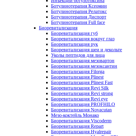
Инъекции ботулотоксина
Ботулинотерапия Ксеомин
Ботулинотерапия Релатокс
Ботулинотерапия Диспорт
Ботулинотерапия Full face
Биоревитализация
Биоревитализация губ
Биоревитализация вокруг глаз
Биоревитализация рук
Биоревитализация шеи и декольте
Уколы пептидов для лица
Биоревитализация мезовартон
Биоревитализация мезоксантин
Биоревитализация Filorga
Биоревитализация Plinest
Биоревитализация Plinest Fast
Биоревитализация Revi Silk
Биоревитализация Revi strong
Биоревитализация Revi eye
Биоревитализация PROFHILO
Биоревитализация Novacutan
Мезо-коктейль Монако
Биоревитализация Viscoderm
Биоревитализация Repart
Биоревитализация Hyalrepair