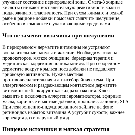
улучшает состояние периоральной зоны. Омега‑3 жирные
кислоты снижают воспалительную реактивность кожи и
поддерживают эластичность. При сухом климате и редкой
рыбе в рационе добавки помогают смягчить шелушение,
особенно в комплексе с ухаживающими средствами.
Что не заменят витамины при шелушении
В периоральном дерматите витамины не устраняют
воспалительные папулы и жжение. Необходима отмена
провокаторов, мягкое очищение, барьерная терапия и
медицинская коррекция по показаниям. При себорейном
дерматите вокруг крыльев носа добавки не подавляют
грибковую активность. Нужна местная
противовоспалительная и антисеборейная схема. При
аллергическом и раздражающем контактном дерматите
витамины не блокируют каскад раздражения. Ключ —
выявить и исключить аллерген: ароматизаторы, эфирные
масла, коричные и мятные добавки, прополис, ланолин, SLS.
При лекарственно‑индуцированном хейлите на фоне
ретиноидов избыток витамина A усугубит сухость; важнее
коррекция доз и наружный уход.
Пищевые источники и мягкая стратегия