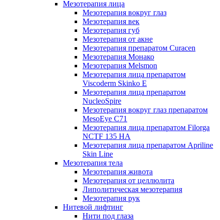
Мезотерапия лица
Мезотерапия вокруг глаз
Мезотерапия век
Мезотерапия губ
Мезотерапия от акне
Мезотерапия препаратом Curacen
Мезотерапия Монако
Мезотерапия Melsmon
Мезотерапия лица препаратом
Viscoderm Skinko E
Мезотерапия лица препаратом
NucleoSpire
Мезотерапия вокруг глаз препаратом
MesoEye С71
Мезотерапия лица препаратом Filorga
NCTF 135 HA
Мезотерапия лица препаратом Apriline
Skin Line
Мезотерапия тела
Мезотерапия живота
Мезотерапия от целлюлита
Липолитическая мезотерапия
Мезотерапия рук
Нитевой лифтинг
Нити под глаза