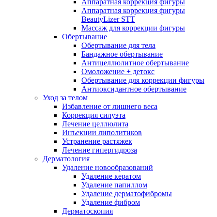
Аппаратная коррекция фигуры
Аппаратная коррекция фигуры
BeautyLizer STT
Массаж для коррекции фигуры
Обертывание
Обертывание для тела
Бандажное обертывание
Антицеллюлитное обертывание
Омоложение + детокс
Обертывание для коррекции фигуры
Антиоксидантное обертывание
Уход за телом
Избавление от лишнего веса
Коррекция силуэта
Лечение целлюлита
Инъекции липолитиков
Устранение растяжек
Лечение гипергидроза
Дерматология
Удаление новообразований
Удаление кератом
Удаление папиллом
Удаление дерматофибромы
Удаление фибром
Дерматоскопия