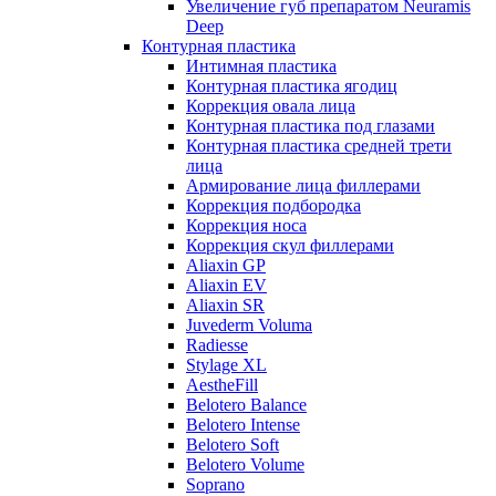
Увеличение губ препаратом Neuramis
Deep
Контурная пластика
Интимная пластика
Контурная пластика ягодиц
Коррекция овала лица
Контурная пластика под глазами
Контурная пластика средней трети
лица
Армирование лица филлерами
Коррекция подбородка
Коррекция носа
Коррекция скул филлерами
Aliaxin GP
Aliaxin EV
Aliaxin SR
Juvederm Voluma
Radiesse
Stylage XL
AestheFill
Belotero Balance
Belotero Intense
Belotero Soft
Belotero Volume
Soprano