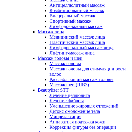
Антицеллюлитный массаж
Комбинированный массаж
Висцеральный массаж
Спортивный массаж
Лимфодренажный массаж
Массаж лица
Медицинский массаж лица
Пластический массаж лица
Лимфодренажный массаж лица
Лифтинг-массаж лица
Массаж головы и шеи
Массаж головы
Массаж головы для стимуляции роста
волос
Расслабляющий массаж головы
Массаж шеи (ШВЗ)
Beautylizer STT
Лечение целлюлита
Лечение фиброза
Уменьшение жировых отложений
Детокс-омоложение тела
Миорелаксация
Аппаратная подтяжка кожи
Коррекция фигуры без операции