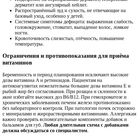
дерматит или ангулярный хейлит.
Распространённый зуд и сухость, не отвечающие на
базовый уход, особенно у детей.
Системные симптомы дефицита: выраженная слабость,
головокружение, стоматит, выпадение волос, ломкие
ногти.
Кровоточивость слизистых, отёчность, повышение
температуры.
Ограничения и противопоказания для приёма
витаминов
Беременность и период планирования исключают высокие
дозы витамина A и ретиноидов. Пациентам на
антикоагулянтах нежелательны большие дозы витамина E и
рыбий жир без согласования. При розацеа и склонности к
акне избегайте высоких доз B6/B12. При гемохроматозе и
хронических заболеваниях печени железо противопоказано
без лабораторного контроля. При патологии почек осторожно
с минералами и жирорастворимыми витаминами. Аллергикам
важно проверять вспомогательные компоненты добавок и
бальзамов для губ.
Любая длительная схема с добавками
должна обсуждаться со специалистом
.