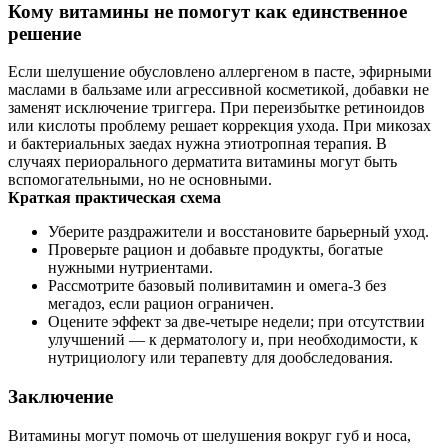
Кому витамины не помогут как единственное
решение
Если шелушение обусловлено аллергеном в пасте, эфирными
маслами в бальзаме или агрессивной косметикой, добавки не
заменят исключение триггера. При переизбытке ретиноидов
или кислоты проблему решает коррекция ухода. При микозах
и бактериальных заедах нужна этиотропная терапия. В
случаях периорального дерматита витамины могут быть
вспомогательными, но не основными.
Краткая практическая схема
Уберите раздражители и восстановите барьерный уход.
Проверьте рацион и добавьте продукты, богатые
нужными нутриентами.
Рассмотрите базовый поливитамин и омега‑3 без
мегадоз, если рацион ограничен.
Оцените эффект за две‑четыре недели; при отсутствии
улучшений — к дерматологу и, при необходимости, к
нутрициологу или терапевту для дообследования.
Заключение
Витамины могут помочь от шелушения вокруг губ и носа,