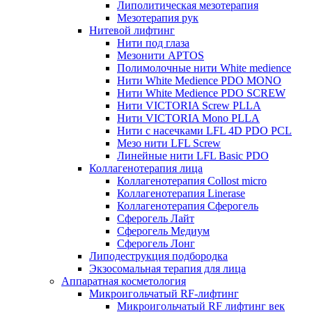
Липолитическая мезотерапия
Мезотерапия рук
Нитевой лифтинг
Нити под глаза
Мезонити APTOS
Полимолочные нити White medience
Нити White Medience PDO MONO
Нити White Medience PDO SCREW
Нити VICTORIA Screw PLLA
Нити VICTORIA Mono PLLA
Нити с насечками LFL 4D PDO PCL
Мезо нити LFL Screw
Линейные нити LFL Basic PDO
Коллагенотерапия лица
Коллагенотерапия Collost micro
Коллагенотерапия Linerase
Коллагенотерапия Сферогель
Сферогель Лайт
Сферогель Медиум
Сферогель Лонг
Липодеструкция подбородка
Экзосомальная терапия для лица
Аппаратная косметология
Микроигольчатый RF-лифтинг
Микроигольчатый RF лифтинг век