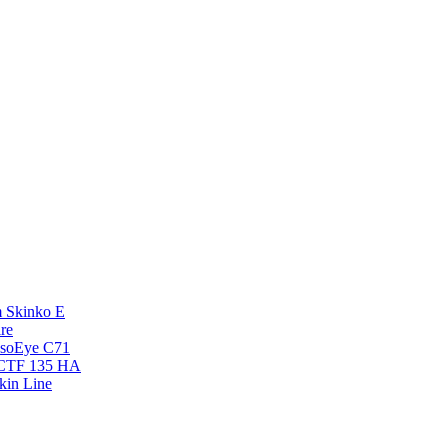
 Skinko E
re
esoEye С71
NCTF 135 HA
kin Line