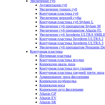
Увеличение губ
Аугментация губ
Увеличение тонких губ
Контурная пластика губ
Увеличение верхней губы
Контурная пластика губ Stylage L
Увеличение губ препаратом Stylage M
Увеличение губ препаратом Aliaxin FL
Увеличение губ Juvederm ULTRA SMIL
Контурная пластика Juvederm ULTRA 2
Контурная пластика Juvederm ULTRA 3
Увеличение губ препаратом Neuramis De
Контурная пластика
Интимная пластика
Контурная пластика ягодиц
Коррекция овала лица
Контурная пластика под глазами
Контурная пластика средней трети лица
Армирование лица филлерами
Коррекция подбородка
Коррекция носа
Коррекция скул филлерами
Aliaxin GP
Aliaxin EV
Aliaxin SR