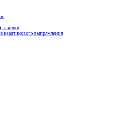
ия
й завивки
ле кератинового выпрямления