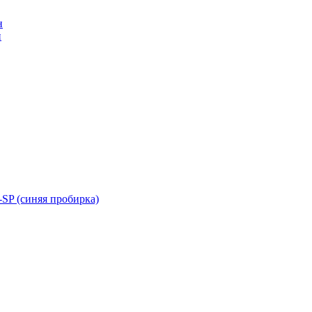
н
н
SP (синяя пробирка)