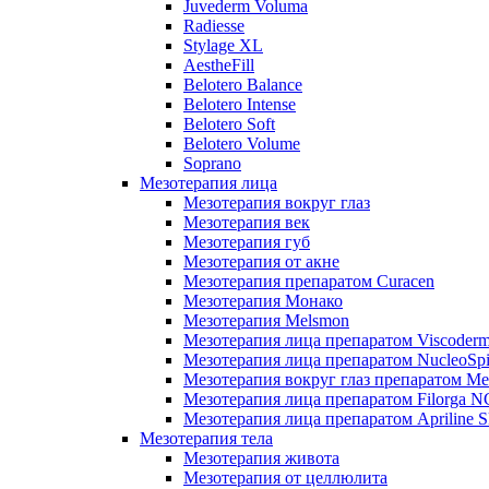
Juvederm Voluma
Radiesse
Stylage XL
AestheFill
Belotero Balance
Belotero Intense
Belotero Soft
Belotero Volume
Soprano
Мезотерапия лица
Мезотерапия вокруг глаз
Мезотерапия век
Мезотерапия губ
Мезотерапия от акне
Мезотерапия препаратом Curacen
Мезотерапия Монако
Мезотерапия Melsmon
Мезотерапия лица препаратом Viscoderm
Мезотерапия лица препаратом NucleoSpi
Мезотерапия вокруг глаз препаратом M
Мезотерапия лица препаратом Filorga 
Мезотерапия лица препаратом Apriline S
Мезотерапия тела
Мезотерапия живота
Мезотерапия от целлюлита