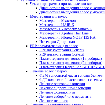
Чек-ап программы при выпадении волос
Диагностика выпадения волос у женщи
Диагностика выпадения волос у мужчи
Мезотерапия для волос
Мезотерапия Мэлсмон
Мезотерапия HAIR X
Мезотерапия Viscoderm Skinko E
Мезотерапия Apriline Hair Line
Мезотерапия Filorga NCTF 135 HA
Инъекции Дипроспан
PRP плазмотерапия для волос
PRP плазмотерапия Cellenis
PRP плазмотерапия Cortexil
Плазмотерапия для волос (1 пробирка)
Плазмотерапия для волос (2 пробирки)
Плазмотерапия Regen Lab BCT RK-BCT-
Лечение волос лазером
ФБМ волосистой части головы без геля
ФДТ волосистой части головы с гелем
Лечение очаговой алопеции
Лечение андрогенной алопеции
Лечение фолликулита
Лечение себорейного дерматита
Лечение псориаза
Лечение и восстановление волос