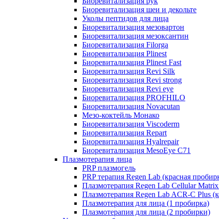
Биоревитализация рук
Биоревитализация шеи и декольте
Уколы пептидов для лица
Биоревитализация мезовартон
Биоревитализация мезоксантин
Биоревитализация Filorga
Биоревитализация Plinest
Биоревитализация Plinest Fast
Биоревитализация Revi Silk
Биоревитализация Revi strong
Биоревитализация Revi eye
Биоревитализация PROFHILO
Биоревитализация Novacutan
Мезо-коктейль Монако
Биоревитализация Viscoderm
Биоревитализация Repart
Биоревитализация Hyalrepair
Биоревитализация MesoEye C71
Плазмотерапия лица
PRP плазмогель
PRP терапия Regen Lab (красная пробир
Плазмотерапия Regen Lab Cellular Matrix
Плазмотерапия Regen Lab ACR-C Plus (к
Плазмотерапия для лица (1 пробирка)
Плазмотерапия для лица (2 пробирки)