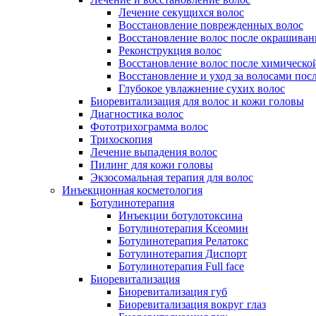
Лечение секущихся волос
Восстановление поврежденных волос
Восстановление волос после окрашиван
Реконструкция волос
Восстановление волос после химическо
Восстановление и уход за волосами пос
Глубокое увлажнение сухих волос
Биоревитализация для волос и кожи головы
Диагностика волос
Фототрихограмма волос
Трихоскопия
Лечение выпадения волос
Пилинг для кожи головы
Экзосомальная терапия для волос
Инъекционная косметология
Ботулинотерапия
Инъекции ботулотоксина
Ботулинотерапия Ксеомин
Ботулинотерапия Релатокс
Ботулинотерапия Диспорт
Ботулинотерапия Full face
Биоревитализация
Биоревитализация губ
Биоревитализация вокруг глаз