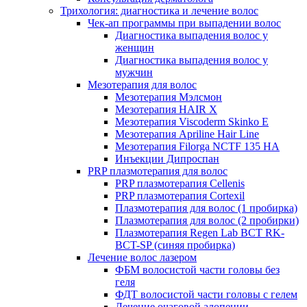
Трихология: диагностика и лечение волос
Чек-ап программы при выпадении волос
Диагностика выпадения волос у
женщин
Диагностика выпадения волос у
мужчин
Мезотерапия для волос
Мезотерапия Мэлсмон
Мезотерапия HAIR X
Мезотерапия Viscoderm Skinko E
Мезотерапия Apriline Hair Line
Мезотерапия Filorga NCTF 135 HA
Инъекции Дипроспан
PRP плазмотерапия для волос
PRP плазмотерапия Cellenis
PRP плазмотерапия Cortexil
Плазмотерапия для волос (1 пробирка)
Плазмотерапия для волос (2 пробирки)
Плазмотерапия Regen Lab BCT RK-
BCT-SP (синяя пробирка)
Лечение волос лазером
ФБМ волосистой части головы без
геля
ФДТ волосистой части головы с гелем
Лечение очаговой алопеции