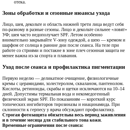
отека.
Зоны обработки и сезонные нюансы ухода
Лицо, шея, декольте и область нижней трети лица ведут себя
по‑разному в разные сезоны. Лицо и декольте сильнее «ловят»
УФ; шея часто недополучает SPF. Летом особенно
внимательно закрывайте V‑зону одеждой, а шею — кремом и
шарфом от солнца в ранние дни после сеанса. На теле при
работе со стриями и постакне в зоне плеч сезонная защита не
менее важна из‑за спорта и плавания.
Уход после сеанса и профилактика пигментации
Первую неделю — деликатное очищение, физиологичные
кремы с церамидами, холестеролом, скваланом, пантенолом.
Кислоты, ретиноиды, скрабы и щетки исключаются на 10–14
дней. Допустимы термальная вода и некомедогенный
физический экран SPF. По показаниям — короткий курс
топических ингибиторов тирозиназы и ниацинамида. При
склонности к герпесу у врача обсуждают профилактику.
Строгая фотозащита обязательна весь период заживления
и в течение месяца для стабильного тона кожи
.
Временные ограничения после сеанса: