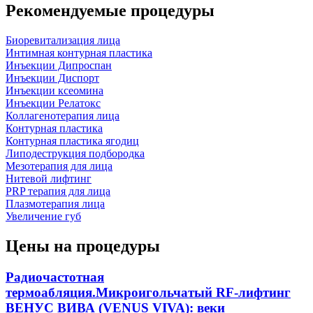
Рекомендуемые процедуры
Биоревитализация лица
Интимная контурная пластика
Инъекции Дипроспан
Инъекции Диспорт
Инъекции ксеомина
Инъекции Релатокс
Коллагенотерапия лица
Контурная пластика
Контурная пластика ягодиц
Липодеструкция подбородка
Мезотерапия для лица
Нитевой лифтинг
PRP терапия для лица
Плазмотерапия лица
Увеличение губ
Цены на процедуры
Радиочастотная
термоабляция.Микроигольчатый RF-лифтинг
ВЕНУС ВИВА (VENUS VIVA): веки