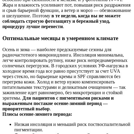
Жара и влажность усиливают пот, повышая риск раздражения
и срыв барьерной функции, а ветер и мороз — обезвоживание
и шелушение. Поэтому
в те недели, когда вы не можете
соблюдать строгую фотозащиту и бережный уход,
процедуру лучше перенести
.
Оптимальные месяцы в умеренном климате
Осень и зима — наиболее предсказуемые сезоны для
радиочастотного микронидлинга. Инсоляция минимальна,
легче контролировать рутину, ниже риск непреднамеренных
солнечных перегрузок. В городских условиях УФ‑нагрузка в
холодное время года все равно присутствует за счет UVA
через стекло, но барьерные кремы и SPF справляются без
перегрева кожи. Холод и ветер нужно компенсировать
питательными текстурами и деликатным очищением — так
заживление идет равномерно, без микротрещин и стойкой
эритемы.
Для пациентов с пигментными рисками и
выраженным постакне осенне‑зимний период —
приоритетный выбор
.
Плюсы осенне‑зимнего периода:
Низкая инсоляция и меньший риск поствоспалительной
пигментации.