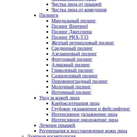
Чистка лица от прыщей
Чистка лица от комедонов
Пилинги
Миндальный пилинг
Пилинг Biorepeel
Пилинг Джесснера
Пилинг PRX-T33
Желтый ретиноловый пилинг
Срединный пилинг
Азелаиновый пилинг
Феруловый пилинг
Алмазный пилинг
Гликолевый пилинг
Салициловый пилинг
Пировиноградный пилинг
Молочный пилинг
Интимный пилинг
Уход за кожей лица
Карбокситерапия лица
Глубокое увлажнение и фейслифтинг
Интенсивное увлажнение лица
Интенсивное омоложение лица
Лечение прыщей
Регенерация и восстановление кожи лица
Лазерная косметология