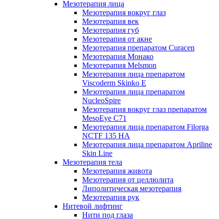
Мезотерапия лица
Мезотерапия вокруг глаз
Мезотерапия век
Мезотерапия губ
Мезотерапия от акне
Мезотерапия препаратом Curacen
Мезотерапия Монако
Мезотерапия Melsmon
Мезотерапия лица препаратом
Viscoderm Skinko E
Мезотерапия лица препаратом
NucleoSpire
Мезотерапия вокруг глаз препаратом
MesoEye С71
Мезотерапия лица препаратом Filorga
NCTF 135 HA
Мезотерапия лица препаратом Apriline
Skin Line
Мезотерапия тела
Мезотерапия живота
Мезотерапия от целлюлита
Липолитическая мезотерапия
Мезотерапия рук
Нитевой лифтинг
Нити под глаза