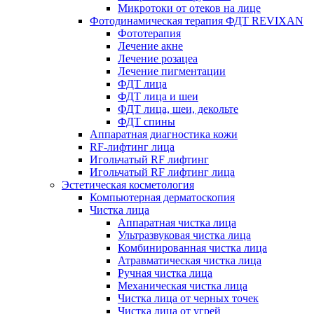
Микротоки от отеков на лице
Фотодинамическая терапия ФДТ REVIXAN
Фототерапия
Лечение акне
Лечение розацеа
Лечение пигментации
ФДТ лица
ФДТ лица и шеи
ФДТ лица, шеи, декольте
ФДТ спины
Аппаратная диагностика кожи
RF-лифтинг лица
Игольчатый RF лифтинг
Игольчатый RF лифтинг лица
Эстетическая косметология
Компьютерная дерматоскопия
Чистка лица
Аппаратная чистка лица
Ультразвуковая чистка лица
Комбинированная чистка лица
Атравматическая чистка лица
Ручная чистка лица
Механическая чистка лица
Чистка лица от черных точек
Чистка лица от угрей