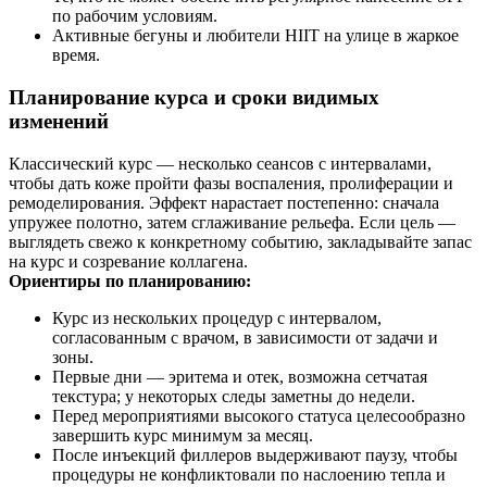
по рабочим условиям.
Активные бегуны и любители HIIT на улице в жаркое
время.
Планирование курса и сроки видимых
изменений
Классический курс — несколько сеансов с интервалами,
чтобы дать коже пройти фазы воспаления, пролиферации и
ремоделирования. Эффект нарастает постепенно: сначала
упружее полотно, затем сглаживание рельефа. Если цель —
выглядеть свежо к конкретному событию, закладывайте запас
на курс и созревание коллагена.
Ориентиры по планированию:
Курс из нескольких процедур с интервалом,
согласованным с врачом, в зависимости от задачи и
зоны.
Первые дни — эритема и отек, возможна сетчатая
текстура; у некоторых следы заметны до недели.
Перед мероприятиями высокого статуса целесообразно
завершить курс минимум за месяц.
После инъекций филлеров выдерживают паузу, чтобы
процедуры не конфликтовали по наслоению тепла и