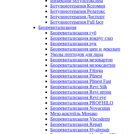
Инъекции ботулотоксина
Ботулинотерапия Ксеомин
Ботулинотерапия Релатокс
Ботулинотерапия Диспорт
Ботулинотерапия Full face
Биоревитализация
Биоревитализация губ
Биоревитализация вокруг глаз
Биоревитализация рук
Биоревитализация шеи и декольте
Уколы пептидов для лица
Биоревитализация мезовартон
Биоревитализация мезоксантин
Биоревитализация Filorga
Биоревитализация Plinest
Биоревитализация Plinest Fast
Биоревитализация Revi Silk
Биоревитализация Revi strong
Биоревитализация Revi eye
Биоревитализация PROFHILO
Биоревитализация Novacutan
Мезо-коктейль Монако
Биоревитализация Viscoderm
Биоревитализация Repart
Биоревитализация Hyalrepair