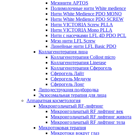
Мезонити APTOS
Полимолочные нити White medience
Нити White Medience PDO MONO
Нити White Medience PDO SCREW
Нити VICTORIA Screw PLLA
Нити VICTORIA Mono PLLA
Нити с насечками LFL 4D PDO PCL
Мезо нити LFL Screw
Линейные нити LFL Basic PDO
Коллагенотерапия лица
Коллагенотерапия Collost micro
Коллагенотерапия Linerase
Коллагенотерапия Сферогель
Сферогель Лайт
Сферогель Медиум
Сферогель Лонг
Липодеструкция подбородка
Экзосомальная терапия для лица
Аппаратная косметология
Микроигольчатый RF-лифтинг
Микроигольчатый RF лифтинг век
Микроигольчатый RF лифтинг живота
Микроигольчатый RF лифтинг тела
Микротоковая терапия
Микротоки вокруг глаз