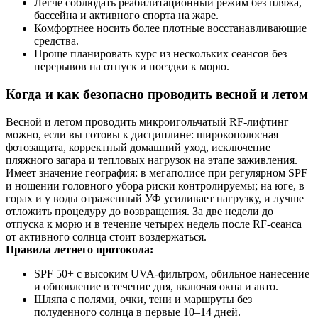
Легче соблюдать реабилитационный режим без пляжа,
бассейна и активного спорта на жаре.
Комфортнее носить более плотные восстанавливающие
средства.
Проще планировать курс из нескольких сеансов без
перерывов на отпуск и поездки к морю.
Когда и как безопасно проводить весной и летом
Весной и летом проводить микроигольчатый RF‑лифтинг
можно, если вы готовы к дисциплине: широкополосная
фотозащита, корректный домашний уход, исключение
пляжного загара и тепловых нагрузок на этапе заживления.
Имеет значение география: в мегаполисе при регулярном SPF
и ношении головного убора риски контролируемы; на юге, в
горах и у воды отраженный УФ усиливает нагрузку, и лучше
отложить процедуру до возвращения. За две недели до
отпуска к морю и в течение четырех недель после RF‑сеанса
от активного солнца стоит воздержаться.
Правила летнего протокола:
SPF 50+ с высоким UVA‑фильтром, обильное нанесение
и обновление в течение дня, включая окна и авто.
Шляпа с полями, очки, тени и маршруты без
полуденного солнца в первые 10–14 дней.