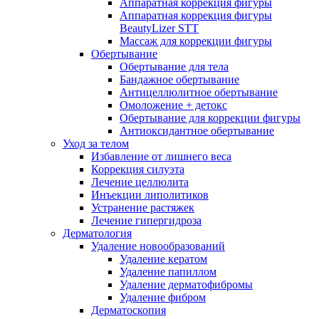
Аппаратная коррекция фигуры
Аппаратная коррекция фигуры
BeautyLizer STT
Массаж для коррекции фигуры
Обертывание
Обертывание для тела
Бандажное обертывание
Антицеллюлитное обертывание
Омоложение + детокс
Обертывание для коррекции фигуры
Антиоксидантное обертывание
Уход за телом
Избавление от лишнего веса
Коррекция силуэта
Лечение целлюлита
Инъекции липолитиков
Устранение растяжек
Лечение гипергидроза
Дерматология
Удаление новообразований
Удаление кератом
Удаление папиллом
Удаление дерматофибромы
Удаление фибром
Дерматоскопия