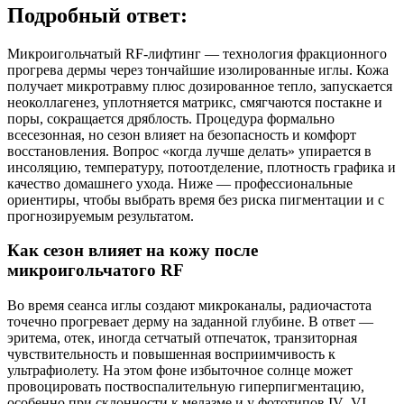
Подробный ответ:
Микроигольчатый RF‑лифтинг — технология фракционного
прогрева дермы через тончайшие изолированные иглы. Кожа
получает микротравму плюс дозированное тепло, запускается
неоколлагенез, уплотняется матрикс, смягчаются постакне и
поры, сокращается дряблость. Процедура формально
всесезонная, но сезон влияет на безопасность и комфорт
восстановления. Вопрос «когда лучше делать» упирается в
инсоляцию, температуру, потоотделение, плотность графика и
качество домашнего ухода. Ниже — профессиональные
ориентиры, чтобы выбрать время без риска пигментации и с
прогнозируемым результатом.
Как сезон влияет на кожу после
микроигольчатого RF
Во время сеанса иглы создают микроканалы, радиочастота
точечно прогревает дерму на заданной глубине. В ответ —
эритема, отек, иногда сетчатый отпечаток, транзиторная
чувствительность и повышенная восприимчивость к
ультрафиолету. На этом фоне избыточное солнце может
провоцировать поствоспалительную гиперпигментацию,
особенно при склонности к мелазме и у фототипов IV–VI.