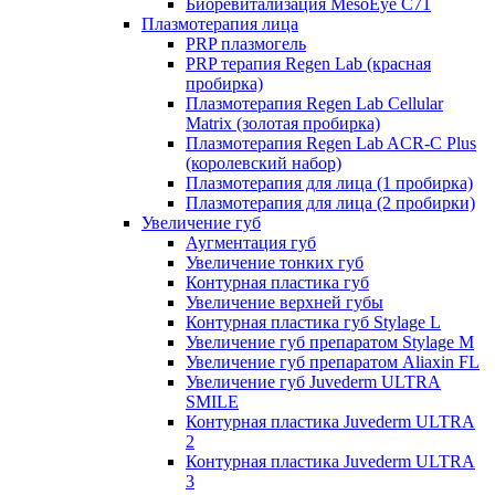
Биоревитализация MesoEye C71
Плазмотерапия лица
PRP плазмогель
PRP терапия Regen Lab (красная
пробирка)
Плазмотерапия Regen Lab Cellular
Matrix (золотая пробирка)
Плазмотерапия Regen Lab ACR-C Plus
(королевский набор)
Плазмотерапия для лица (1 пробирка)
Плазмотерапия для лица (2 пробирки)
Увеличение губ
Аугментация губ
Увеличение тонких губ
Контурная пластика губ
Увеличение верхней губы
Контурная пластика губ Stylage L
Увеличение губ препаратом Stylage M
Увеличение губ препаратом Aliaxin FL
Увеличение губ Juvederm ULTRA
SMILE
Контурная пластика Juvederm ULTRA
2
Контурная пластика Juvederm ULTRA
3