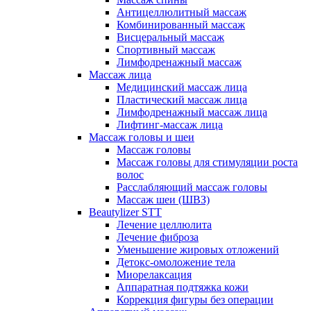
Антицеллюлитный массаж
Комбинированный массаж
Висцеральный массаж
Спортивный массаж
Лимфодренажный массаж
Массаж лица
Медицинский массаж лица
Пластический массаж лица
Лимфодренажный массаж лица
Лифтинг-массаж лица
Массаж головы и шеи
Массаж головы
Массаж головы для стимуляции роста
волос
Расслабляющий массаж головы
Массаж шеи (ШВЗ)
Beautylizer STT
Лечение целлюлита
Лечение фиброза
Уменьшение жировых отложений
Детокс-омоложение тела
Миорелаксация
Аппаратная подтяжка кожи
Коррекция фигуры без операции