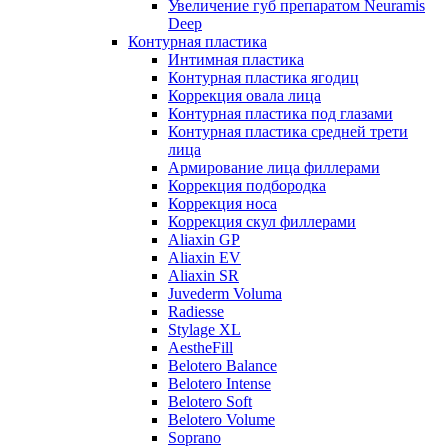
Увеличение губ препаратом Neuramis
Deep
Контурная пластика
Интимная пластика
Контурная пластика ягодиц
Коррекция овала лица
Контурная пластика под глазами
Контурная пластика средней трети
лица
Армирование лица филлерами
Коррекция подбородка
Коррекция носа
Коррекция скул филлерами
Aliaxin GP
Aliaxin EV
Aliaxin SR
Juvederm Voluma
Radiesse
Stylage XL
AestheFill
Belotero Balance
Belotero Intense
Belotero Soft
Belotero Volume
Soprano