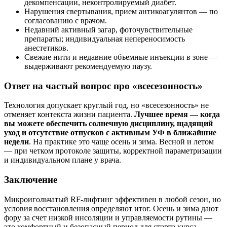
декомпенсации, неконтролируемый диабет.
Нарушения свертывания, прием антикоагулянтов — по
согласованию с врачом.
Недавний активный загар, фоточувствительные
препараты; индивидуальная непереносимость
анестетиков.
Свежие нити и недавние объемные инъекции в зоне —
выдерживают рекомендуемую паузу.
Ответ на частый вопрос про «всесезонность»
Технология допускает круглый год, но «всесезонность» не
отменяет контекста жизни пациента.
Лучшее время — когда
вы можете обеспечить солнечную дисциплину, щадящий
уход и отсутствие отпусков с активным УФ в ближайшие
недели
. На практике это чаще осень и зима. Весной и летом
— при четком протоколе защиты, корректной параметризации
и индивидуальном плане у врача.
Заключение
Микроигольчатый RF‑лифтинг эффективен в любой сезон, но
условия восстановления определяют итог. Осень и зима дают
фору за счет низкой инсоляции и управляемости рутины —
это комфортный и безопасный период для старта курса,