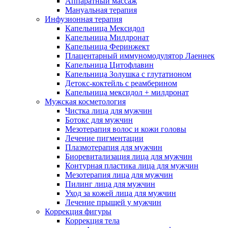
Аппаратный массаж
Мануальная терапия
Инфузионная терапия
Капельница Мексидол
Капельница Милдронат
Капельница Феринжект
Плацентарный иммуномодулятор Лаеннек
Капельница Цитофлавин
Капельница Золушка с глутатионом
Детокс-коктейль с реамберином
Капельница мексидол + милдронат
Мужская косметология
Чистка лица для мужчин
Ботокс для мужчин
Мезотерапия волос и кожи головы
Лечение пигментации
Плазмотерапия для мужчин
Биоревитализация лица для мужчин
Контурная пластика лица для мужчин
Мезотерапия лица для мужчин
Пилинг лица для мужчин
Уход за кожей лица для мужчин
Лечение прыщей у мужчин
Коррекция фигуры
Коррекция тела