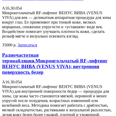
А16.30.054
Микроигольчатый RF-лифтинг ВЕНУС ВИВА (VENUS
VIVA) для век — деликатная аппаратная процедура для зоны
вокруг глаз. Ее применяют при тонкой коже, мелких
морщинах, снижении упругости и «уставшем» виде век.
Воздействие помогает улучшить плотность кожи, сделать
рельеф мягче и визуально освежить взгляд.
35000 р.
Записаться
Радиочастотная
термоабляция.Микроигольчатый RF-лифтинг
ВЕНУС ВИВА (VENUS VIVA): внутренняя
поверхность бедер
А16.30.054
Микроигольчатый RF-лифтинг ВЕНУС ВИВА (VENUS
VIVA) для внутренней поверхности бедер — процедура для
зоны, где кожа часто становится мягкой, неровной и менее
упругой после похудения, возрастных изменений или
колебаний веса. Методика помогает работать с дряблостью,
мелкой складчатостью, растяжками и визуальной рыхлостью,
делая кожу бедер более гладкой, плотной и ухоженной.