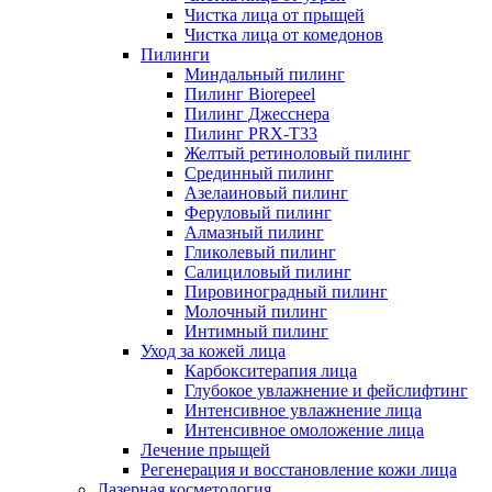
Чистка лица от прыщей
Чистка лица от комедонов
Пилинги
Миндальный пилинг
Пилинг Biorepeel
Пилинг Джесснера
Пилинг PRX-T33
Желтый ретиноловый пилинг
Срединный пилинг
Азелаиновый пилинг
Феруловый пилинг
Алмазный пилинг
Гликолевый пилинг
Салициловый пилинг
Пировиноградный пилинг
Молочный пилинг
Интимный пилинг
Уход за кожей лица
Карбокситерапия лица
Глубокое увлажнение и фейслифтинг
Интенсивное увлажнение лица
Интенсивное омоложение лица
Лечение прыщей
Регенерация и восстановление кожи лица
Лазерная косметология