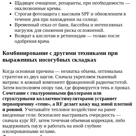
Щадящее очищение, репаранты, при необходимости —
окклюзионные кремы.
Строгая фотозащита с высоким SPF и обновлением в
течение дня при нахождении на солнце.
Временный отказ от бани, бассейна и интенсивных
нагрузок для снижения риска осложнений.
Возврат к кислотам и ретиноидам — только после
одобрения врача.
Комбинирование с другими техниками при
выраженных носогубных складках
Когда основная причина — нехватка объема, оптимальна
стратегия из двух шагов. Сначала укрепляем тканевый
матрикс и кожный компонент фракционной радиочастотой.
Затем восполняем опору там, где формируется тень и провал.
Сочетание с гиалуроновыми филлерами или
структурными коллагеностимуляторами устраняет
первопричину «тени», а RF делает кожу над зоной плотной
и ровной
. Учитывайте тепловое воздействие на ранее
введенные гели: безопаснее выстраивать очередность —
сначала курс RF, затем точечная объемная коррекция, либо
выдерживать паузу и работать на иной глубине
изолированными иглами.