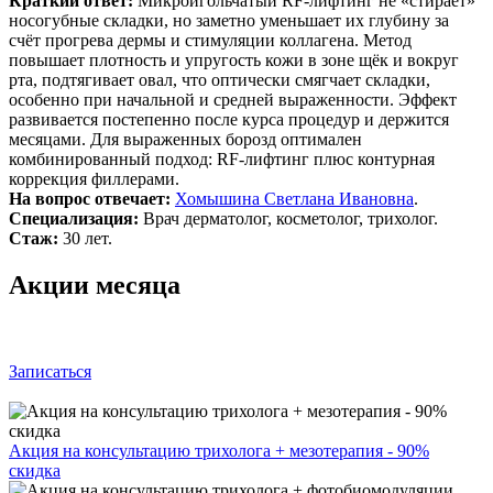
Краткий ответ:
Микроигольчатый RF-лифтинг не «стирает»
носогубные складки, но заметно уменьшает их глубину за
счёт прогрева дермы и стимуляции коллагена. Метод
повышает плотность и упругость кожи в зоне щёк и вокруг
рта, подтягивает овал, что оптически смягчает складки,
особенно при начальной и средней выраженности. Эффект
развивается постепенно после курса процедур и держится
месяцами. Для выраженных борозд оптимален
комбинированный подход: RF-лифтинг плюс контурная
коррекция филлерами.
На вопрос отвечает:
Хомышина Светлана Ивановна
.
Специализация:
Врач дерматолог, косметолог, трихолог.
Стаж:
30 лет.
Акции месяца
Записаться
Акция на консультацию трихолога + мезотерапия - 90%
скидка