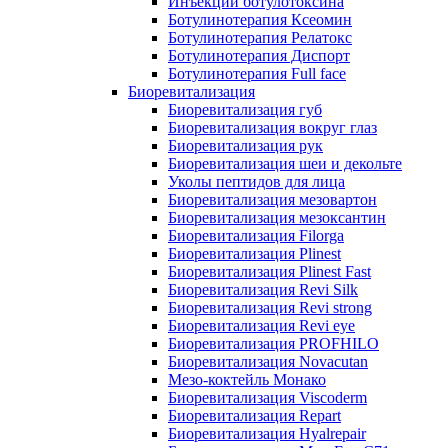
Инъекции ботулотоксина
Ботулинотерапия Ксеомин
Ботулинотерапия Релатокс
Ботулинотерапия Диспорт
Ботулинотерапия Full face
Биоревитализация
Биоревитализация губ
Биоревитализация вокруг глаз
Биоревитализация рук
Биоревитализация шеи и декольте
Уколы пептидов для лица
Биоревитализация мезовартон
Биоревитализация мезоксантин
Биоревитализация Filorga
Биоревитализация Plinest
Биоревитализация Plinest Fast
Биоревитализация Revi Silk
Биоревитализация Revi strong
Биоревитализация Revi eye
Биоревитализация PROFHILO
Биоревитализация Novacutan
Мезо-коктейль Монако
Биоревитализация Viscoderm
Биоревитализация Repart
Биоревитализация Hyalrepair