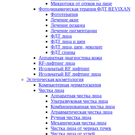
Микротоки от отеков на лице
Фотодинамическая терапия ФДТ REVIXAN
Фототерапия
Лечение акне
Лечение розацеа
Лечение пигментации
ФДТ лица
ФДТ лица и шеи
ФДТ лица, шеи, декольте
ФДТ спины
Аппаратная диагностика кожи
RF-лифтинг лица
Игольчатый RF лифтинг
Игольчатый RF лифтинг лица
Эстетическая косметология
Компьютерная дерматоскопия
Чистка лица
Аппаратная чистка лица
Ультразвуковая чистка лица
Комбинированная чистка лица
Атравматическая чистка лица
Ручная чистка лица
Механическая чистка лица
Чистка лица от черных точек
Чистка лица от угрей