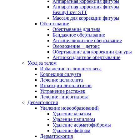
Аппаратная коррекция фигуры
Аппаратная коррекция фигуры
BeautyLizer STT
Массаж для коррекции фигуры
Обертывание
Обертывание для тела
Бандажное обертывание
Антицеллюлитное обертывание
Омоложение + детокс
Обертывание для коррекции фигуры
Антиоксидантное обертывание
Уход за телом
Избавление от лишнего веса
Коррекция силуэта
Лечение целлюлита
Инъекции липолитиков
Устранение растяжек
Лечение гипергидроза
Дерматология
Удаление новообразований
Удаление кератом
Удаление папиллом
Удаление дерматофибромы
Удаление фибром
Дерматоскопия