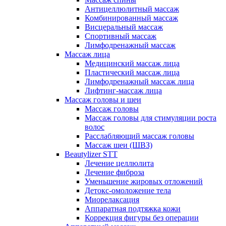
Антицеллюлитный массаж
Комбинированный массаж
Висцеральный массаж
Спортивный массаж
Лимфодренажный массаж
Массаж лица
Медицинский массаж лица
Пластический массаж лица
Лимфодренажный массаж лица
Лифтинг-массаж лица
Массаж головы и шеи
Массаж головы
Массаж головы для стимуляции роста
волос
Расслабляющий массаж головы
Массаж шеи (ШВЗ)
Beautylizer STT
Лечение целлюлита
Лечение фиброза
Уменьшение жировых отложений
Детокс-омоложение тела
Миорелаксация
Аппаратная подтяжка кожи
Коррекция фигуры без операции