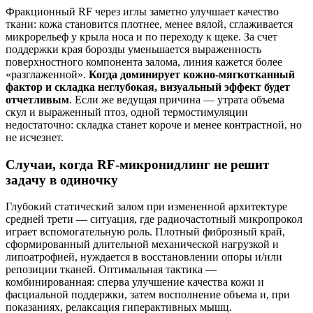
Фракционный RF через иглы заметно улучшает качество
ткани: кожа становится плотнее, менее вялой, сглаживается
микрорельеф у крыла носа и по переходу к щеке. За счет
поддержки края борозды уменьшается выраженность
поверхностного компонента залома, линия кажется более
«разглаженной».
Когда доминирует кожно‑мягкотканный
фактор и складка неглубокая, визуальный эффект будет
отчетливым
. Если же ведущая причина — утрата объема
скул и выраженный птоз, одной термостимуляции
недостаточно: складка станет короче и менее контрастной, но
не исчезнет.
Случаи, когда RF‑микронидлинг не решит
задачу в одиночку
Глубокий статический залом при измененной архитектуре
средней трети — ситуация, где радиочастотный микропрокол
играет вспомогательную роль. Плотный фиброзный край,
сформированный длительной механической нагрузкой и
липоатрофией, нуждается в восстановлении опоры и/или
репозиции тканей. Оптимальная тактика —
комбинированная: сперва улучшение качества кожи и
фасциальной поддержки, затем восполнение объема и, при
показаниях, релаксация гиперактивных мышц.