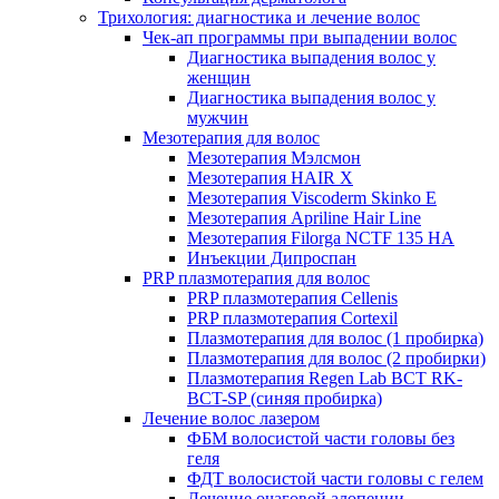
Трихология: диагностика и лечение волос
Чек-ап программы при выпадении волос
Диагностика выпадения волос у
женщин
Диагностика выпадения волос у
мужчин
Мезотерапия для волос
Мезотерапия Мэлсмон
Мезотерапия HAIR X
Мезотерапия Viscoderm Skinko E
Мезотерапия Apriline Hair Line
Мезотерапия Filorga NCTF 135 HA
Инъекции Дипроспан
PRP плазмотерапия для волос
PRP плазмотерапия Cellenis
PRP плазмотерапия Cortexil
Плазмотерапия для волос (1 пробирка)
Плазмотерапия для волос (2 пробирки)
Плазмотерапия Regen Lab BCT RK-
BCT-SP (синяя пробирка)
Лечение волос лазером
ФБМ волосистой части головы без
геля
ФДТ волосистой части головы с гелем
Лечение очаговой алопеции