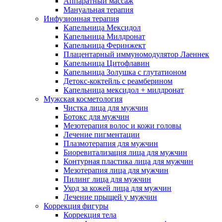
Аппаратный массаж
Мануальная терапия
Инфузионная терапия
Капельница Мексидол
Капельница Милдронат
Капельница Феринжект
Плацентарный иммуномодулятор Лаеннек
Капельница Цитофлавин
Капельница Золушка с глутатионом
Детокс-коктейль с реамберином
Капельница мексидол + милдронат
Мужская косметология
Чистка лица для мужчин
Ботокс для мужчин
Мезотерапия волос и кожи головы
Лечение пигментации
Плазмотерапия для мужчин
Биоревитализация лица для мужчин
Контурная пластика лица для мужчин
Мезотерапия лица для мужчин
Пилинг лица для мужчин
Уход за кожей лица для мужчин
Лечение прыщей у мужчин
Коррекция фигуры
Коррекция тела