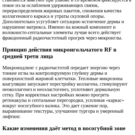
покое из‑за ослабления удерживающих связок,
перераспределения жировых пакетов, снижения качества
коллагенового каркаса и утраты скуловой опоры.
Дополнительно усугубляет ситуацию истончение дермы и
нарушение матрикса. Именно на кожный компонент и
волокнисто‑септальные элементы лучше всего действует
фракционный радиочастотный прогрев через микроиглы.
Принцип действия микроигольчатого RF в
средней трети лица
Микронидлинг с радиочастотой передает энергию через
тонкие иглы на контролируемую глубину дермы и
поверхностной жировой клетчатки. Тепловые микрозоны
коагуляции запускают перестройку коллагена, стимулируют
неоколлагенез и неоэластогенез, уплотняют дермальную
сетку. При корректных настройках можно прогреть
ретинакулы и септальные перегородки, усиливая «каркас»
вокруг носогубного валика. Это дает сужение пор,
выравнивание текстуры, улучшение тургора и умеренный
лифтинг.
Какие изменения даёт метод в носогубной зоне