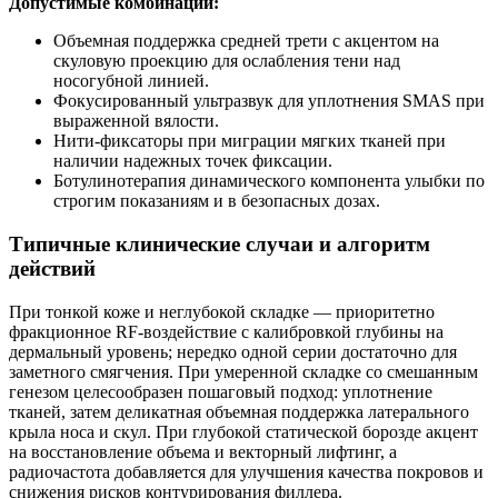
Допустимые комбинации:
Объемная поддержка средней трети с акцентом на
скуловую проекцию для ослабления тени над
носогубной линией.
Фокусированный ультразвук для уплотнения SMAS при
выраженной вялости.
Нити‑фиксаторы при миграции мягких тканей при
наличии надежных точек фиксации.
Ботулинотерапия динамического компонента улыбки по
строгим показаниям и в безопасных дозах.
Типичные клинические случаи и алгоритм
действий
При тонкой коже и неглубокой складке — приоритетно
фракционное RF‑воздействие с калибровкой глубины на
дермальный уровень; нередко одной серии достаточно для
заметного смягчения. При умеренной складке со смешанным
генезом целесообразен пошаговый подход: уплотнение
тканей, затем деликатная объемная поддержка латерального
крыла носа и скул. При глубокой статической борозде акцент
на восстановление объема и векторный лифтинг, а
радиочастота добавляется для улучшения качества покровов и
снижения рисков контурирования филлера.