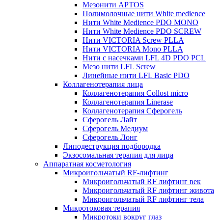
Мезонити APTOS
Полимолочные нити White medience
Нити White Medience PDO MONO
Нити White Medience PDO SCREW
Нити VICTORIA Screw PLLA
Нити VICTORIA Mono PLLA
Нити с насечками LFL 4D PDO PCL
Мезо нити LFL Screw
Линейные нити LFL Basic PDO
Коллагенотерапия лица
Коллагенотерапия Collost micro
Коллагенотерапия Linerase
Коллагенотерапия Сферогель
Сферогель Лайт
Сферогель Медиум
Сферогель Лонг
Липодеструкция подбородка
Экзосомальная терапия для лица
Аппаратная косметология
Микроигольчатый RF-лифтинг
Микроигольчатый RF лифтинг век
Микроигольчатый RF лифтинг живота
Микроигольчатый RF лифтинг тела
Микротоковая терапия
Микротоки вокруг глаз