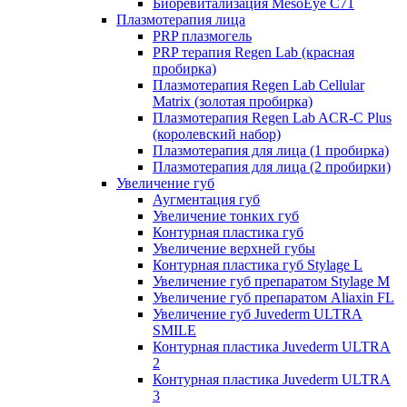
Биоревитализация MesoEye C71
Плазмотерапия лица
PRP плазмогель
PRP терапия Regen Lab (красная
пробирка)
Плазмотерапия Regen Lab Cellular
Matrix (золотая пробирка)
Плазмотерапия Regen Lab ACR-C Plus
(королевский набор)
Плазмотерапия для лица (1 пробирка)
Плазмотерапия для лица (2 пробирки)
Увеличение губ
Аугментация губ
Увеличение тонких губ
Контурная пластика губ
Увеличение верхней губы
Контурная пластика губ Stylage L
Увеличение губ препаратом Stylage M
Увеличение губ препаратом Aliaxin FL
Увеличение губ Juvederm ULTRA
SMILE
Контурная пластика Juvederm ULTRA
2
Контурная пластика Juvederm ULTRA
3