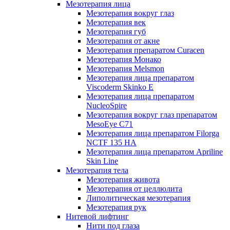
Мезотерапия лица
Мезотерапия вокруг глаз
Мезотерапия век
Мезотерапия губ
Мезотерапия от акне
Мезотерапия препаратом Curacen
Мезотерапия Монако
Мезотерапия Melsmon
Мезотерапия лица препаратом
Viscoderm Skinko E
Мезотерапия лица препаратом
NucleoSpire
Мезотерапия вокруг глаз препаратом
MesoEye С71
Мезотерапия лица препаратом Filorga
NCTF 135 HA
Мезотерапия лица препаратом Apriline
Skin Line
Мезотерапия тела
Мезотерапия живота
Мезотерапия от целлюлита
Липолитическая мезотерапия
Мезотерапия рук
Нитевой лифтинг
Нити под глаза