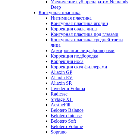
Увеличение губ препаратом Neuramis
Deep
Контурная пластика
Интимная пластика
Контурная пластика ягодиц
Коррекция овала лица
Контурная пластика под глазами
Контурная пластика средней трети
лица
Армирование лица филлерами
Коррекция подбородка
Коррекция носа
Коррекция скул филлерами
Aliaxin GP
Aliaxin EV
Aliaxin SR
Juvederm Voluma
Radiesse
Stylage XL
AestheFill
Belotero Balance
Belotero Intense
Belotero Soft
Belotero Volume
Soprano