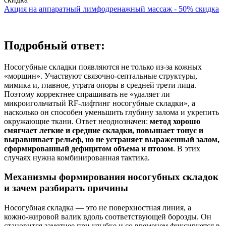
Акция на аппаратный лимфодренажный массаж - 50% скидка
Подробный ответ:
Носогубные складки появляются не только из‑за кожных
«морщин». Участвуют связочно‑септальные структуры,
мимика и, главное, утрата опоры в средней трети лица.
Поэтому корректнее спрашивать не «удаляет ли
микроигольчатый RF‑лифтинг носогубные складки», а
насколько он способен уменьшить глубину залома и укрепить
окружающие ткани. Ответ неоднозначен:
метод хорошо
смягчает легкие и средние складки, повышает тонус и
выравнивает рельеф, но не устраняет выраженный залом,
сформированный дефицитом объема и птозом
. В этих
случаях нужна комбинированная тактика.
Механизмы формирования носогубных складок
и зачем разбирать причины
Носогубная складка — это не поверхностная линия, а
кожно‑жировой валик вдоль соответствующей борозды. Он
становится заметнее при улыбке и со временем фиксируется в