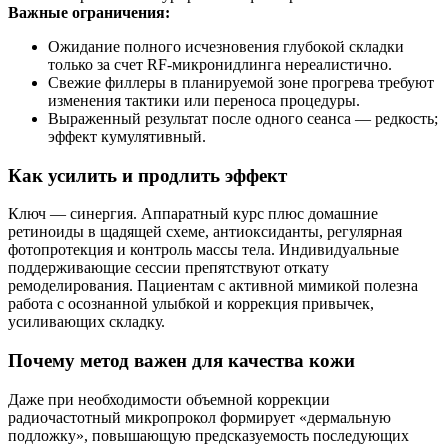
Важные ограничения:
Ожидание полного исчезновения глубокой складки
только за счет RF‑микронидлинга нереалистично.
Свежие филлеры в планируемой зоне прогрева требуют
изменения тактики или переноса процедуры.
Выраженный результат после одного сеанса — редкость;
эффект кумулятивный.
Как усилить и продлить эффект
Ключ — синергия. Аппаратный курс плюс домашние
ретиноиды в щадящей схеме, антиоксиданты, регулярная
фотопротекция и контроль массы тела. Индивидуальные
поддерживающие сессии препятствуют откату
ремоделирования. Пациентам с активной мимикой полезна
работа с осознанной улыбкой и коррекция привычек,
усиливающих складку.
Почему метод важен для качества кожи
Даже при необходимости объемной коррекции
радиочастотный микропрокол формирует «дермальную
подложку», повышающую предсказуемость последующих