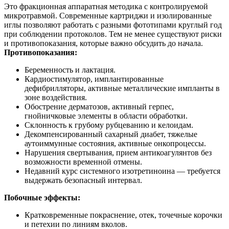
Это фракционная аппаратная методика с контролируемой
микротравмой. Современные картриджи и изолированные
иглы позволяют работать с разными фототипами круглый год
при соблюдении протоколов. Тем не менее существуют риски
и противопоказания, которые важно обсудить до начала.
Противопоказания:
Беременность и лактация.
Кардиостимулятор, имплантированные
дефибрилляторы, активные металлические импланты в
зоне воздействия.
Обострение дерматозов, активный герпес,
гнойничковые элементы в области обработки.
Склонность к грубому рубцеванию и келоидам.
Декомпенсированный сахарный диабет, тяжелые
аутоиммунные состояния, активные онкопроцессы.
Нарушения свертывания, прием антикоагулянтов без
возможности временной отмены.
Недавний курс системного изотретиноина — требуется
выдержать безопасный интервал.
Побочные эффекты:
Кратковременные покраснение, отек, точечные корочки
и петехии по линиям вколов.