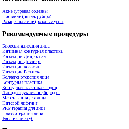
Акне (угревая болезнь)
Постакне (пятна, рубцы)
Розацеа на лице (розовые угри)
Рекомендуемые процедуры
Биоревитализация лица
Интимная контурная пластика
Инъекции Дипроспан
Инъекции Диспорт
Инъекции ксеомина
Инъекции Релатокс
Коллагенотерапия лица
Контурная пластика
Контурная пластика ягодиц
Липодеструкция подбородка
Мезотерапия для лица
Нитевой лифтинг
PRP терапия для лица
Плазмотерапия лица
Увеличение губ