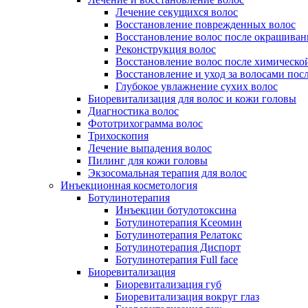
Лечение секущихся волос
Восстановление поврежденных волос
Восстановление волос после окрашиван
Реконструкция волос
Восстановление волос после химическо
Восстановление и уход за волосами пос
Глубокое увлажнение сухих волос
Биоревитализация для волос и кожи головы
Диагностика волос
Фототрихограмма волос
Трихоскопия
Лечение выпадения волос
Пилинг для кожи головы
Экзосомальная терапия для волос
Инъекционная косметология
Ботулинотерапия
Инъекции ботулотоксина
Ботулинотерапия Ксеомин
Ботулинотерапия Релатокс
Ботулинотерапия Диспорт
Ботулинотерапия Full face
Биоревитализация
Биоревитализация губ
Биоревитализация вокруг глаз