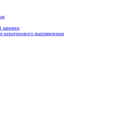
ия
й завивки
ле кератинового выпрямления