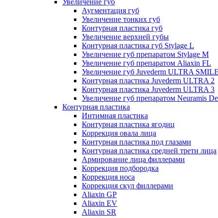
Увеличение губ
Аугментация губ
Увеличение тонких губ
Контурная пластика губ
Увеличение верхней губы
Контурная пластика губ Stylage L
Увеличение губ препаратом Stylage M
Увеличение губ препаратом Aliaxin FL
Увеличение губ Juvederm ULTRA SMIL
Контурная пластика Juvederm ULTRA 2
Контурная пластика Juvederm ULTRA 3
Увеличение губ препаратом Neuramis De
Контурная пластика
Интимная пластика
Контурная пластика ягодиц
Коррекция овала лица
Контурная пластика под глазами
Контурная пластика средней трети лица
Армирование лица филлерами
Коррекция подбородка
Коррекция носа
Коррекция скул филлерами
Aliaxin GP
Aliaxin EV
Aliaxin SR