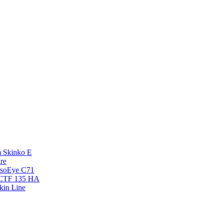
 Skinko E
re
esoEye С71
NCTF 135 HA
kin Line