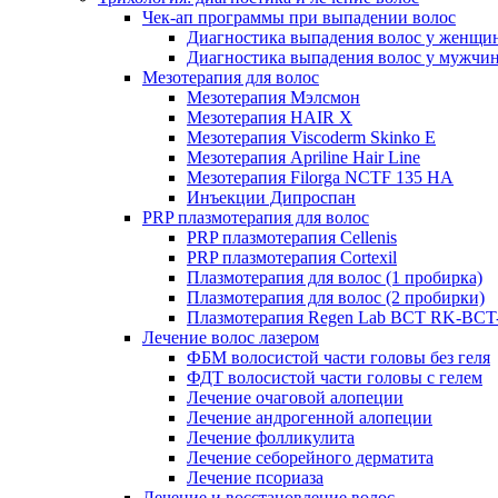
Чек-ап программы при выпадении волос
Диагностика выпадения волос у женщи
Диагностика выпадения волос у мужчи
Мезотерапия для волос
Мезотерапия Мэлсмон
Мезотерапия HAIR X
Мезотерапия Viscoderm Skinko E
Мезотерапия Apriline Hair Line
Мезотерапия Filorga NCTF 135 HA
Инъекции Дипроспан
PRP плазмотерапия для волос
PRP плазмотерапия Cellenis
PRP плазмотерапия Cortexil
Плазмотерапия для волос (1 пробирка)
Плазмотерапия для волос (2 пробирки)
Плазмотерапия Regen Lab BCT RK-BCT-
Лечение волос лазером
ФБМ волосистой части головы без геля
ФДТ волосистой части головы с гелем
Лечение очаговой алопеции
Лечение андрогенной алопеции
Лечение фолликулита
Лечение себорейного дерматита
Лечение псориаза
Лечение и восстановление волос