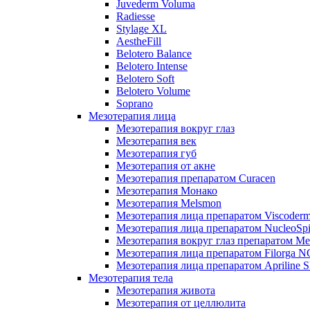
Juvederm Voluma
Radiesse
Stylage XL
AestheFill
Belotero Balance
Belotero Intense
Belotero Soft
Belotero Volume
Soprano
Мезотерапия лица
Мезотерапия вокруг глаз
Мезотерапия век
Мезотерапия губ
Мезотерапия от акне
Мезотерапия препаратом Curacen
Мезотерапия Монако
Мезотерапия Melsmon
Мезотерапия лица препаратом Viscoderm
Мезотерапия лица препаратом NucleoSpi
Мезотерапия вокруг глаз препаратом M
Мезотерапия лица препаратом Filorga 
Мезотерапия лица препаратом Apriline S
Мезотерапия тела
Мезотерапия живота
Мезотерапия от целлюлита