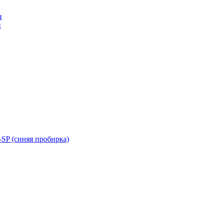
н
н
SP (синяя пробирка)