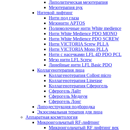
Липолитическая мезотерапия
Мезотерапия рук
Нитевой лифтинг
Нити под глаза
Мезонити APTOS
Полимолочные нити White medience
Нити White Medience PDO MONO
Нити White Medience PDO SCREW
Нити VICTORIA Screw PLLA
Нити VICTORIA Mono PLLA
Нити с насечками LFL 4D PDO PCL
Мезо нити LFL Screw
Линейные нити LFL Basic PDO
Коллагенотерапия лица
Коллагенотерапия Collost micro
Коллагенотерапия Linerase
Коллагенотерапия Сферогель
Сферогель Лайт
Сферогель Медиум
Сферогель Лонг
Липодеструкция подбородка
Экзосомальная терапия для лица
Аппаратная косметология
Микроигольчатый RF-лифтинг
Микроигольчатый RF лифтинг век