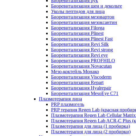
Биоревитализация рук
Биоревитализация шеи и декольте
Уколы пептидов для лица
Биоревитализация мезовартон
Биоревитализация мезоксантин
Биоревитализация Filorga
Биоревитализация Plinest
Биоревитализация Plinest Fast
Биоревитализация Revi Silk
Биоревитализация Revi strong
Биоревитализация Revi eye
Биоревитализация PROFHILO
Биоревитализация Novacutan
Мезо-коктейль Монако
Биоревитализация Viscoderm
Биоревитализация Repart
Биоревитализация Hyalrepair
Биоревитализация MesoEye C71
Плазмотерапия лица
PRP плазмогель
PRP терапия Regen Lab (красная пробир
Плазмотерапия Regen Lab Cellular Matrix
Плазмотерапия Regen Lab ACR-C Plus (к
Плазмотерапия для лица (1 пробирка)
Плазмотерапия для лица (2 пробирки)