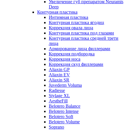
Увеличение губ препаратом Neuramis
Deep
Контурная пластика
Интимная пластика
Контурная пластика ягодиц
Коррекция овала лица
Контурная пластика под глазами
Контурная пластика средней трети
лица
Армирование лица филлерами
Коррекция подбородка
Коррекция носа
Коррекция скул филлерами
Aliaxin GP
Aliaxin EV
Aliaxin SR
Juvederm Voluma
Radiesse
Stylage XL
AestheFill
Belotero Balance
Belotero Intense
Belotero Soft
Belotero Volume
Soprano