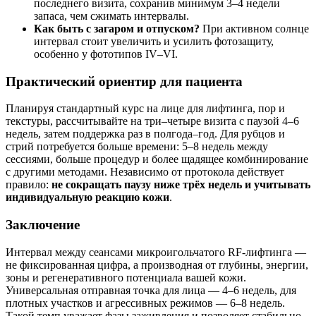
последнего визита, сохранив минимум 3–4 недели
запаса, чем сжимать интервалы.
Как быть с загаром и отпуском?
При активном солнце
интервал стоит увеличить и усилить фотозащиту,
особенно у фототипов IV–VI.
Практический ориентир для пациента
Планируя стандартный курс на лице для лифтинга, пор и
текстуры, рассчитывайте на три–четыре визита с паузой 4–6
недель, затем поддержка раз в полгода–год. Для рубцов и
стрий потребуется больше времени: 5–8 недель между
сессиями, больше процедур и более щадящее комбинирование
с другими методами. Независимо от протокола действует
правило:
не сокращать паузу ниже трёх недель и учитывать
индивидуальную реакцию кожи
.
Заключение
Интервал между сеансами микроигольчатого RF‑лифтинга —
не фиксированная цифра, а производная от глубины, энергии,
зоны и регенеративного потенциала вашей кожи.
Универсальная отправная точка для лица — 4–6 недель, для
плотных участков и агрессивных режимов — 6–8 недель.
Такой темп уважает фазы заживления и позволяет стабильно