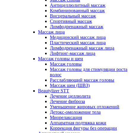
Антицеллюлитный массаж
Комбинированный массаж
Висцеральный массаж
Спортивный массаж
Лимфодренажный массаж
Массаж лица
Медицинский массаж лица
Пластический массаж лица
Лимфодренажный массаж лица
Лифтинг-массаж лица
Массаж головы и шеи
Массаж головы
Массаж головы для стимуляции роста
волос
Расслабляющий массаж головы
Массаж шеи (ШВЗ)
Beautylizer STT
Лечение целлюлита
Лечение фиброза
Уменьшение жировых отложений
Детокс-омоложение тела
Миорелаксация
Аппаратная подтяжка кожи
Коррекция фигуры без операции