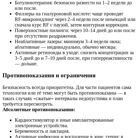
Ботулинотерапия: безопасно разнести на 1–2 недели до
или после.
Филлеры на гиалуроновой кислоте: чаще проводят
RF‑микронидлинг через 2–4 недели после инъекций или
сначала курс RF с паузой, затем контурная коррекция.
Поверхностные пилинги: через 10–14 дней до или после
при отсутствии раздражения.
Неаблативные лазеры: минимум 3–4 недели окна;
аблативные — индивидуально, обычно месяцы.
Активные ретиноиды в уходе: снизить концентрации за
3–5 дней до и 7–10 дней после, при гиперреактивности
— дольше.
Противопоказания и ограничения
Безопасность всегда приоритетна. Для части пациентов сама
технология или её темп могут быть противопоказаны — в
таких случаях «сжатые» интервалы недопустимы и план
требуется пересмотреть.
Абсолютные противопоказания:
Кардиостимулятор и иные имплантированные
электронные устройства.
Беременность и лактация.
Активные инфекции и воспаление в зоне, герпес в