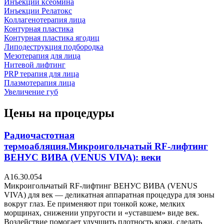
Инъекции ксеомина
Инъекции Релатокс
Коллагенотерапия лица
Контурная пластика
Контурная пластика ягодиц
Липодеструкция подбородка
Мезотерапия для лица
Нитевой лифтинг
PRP терапия для лица
Плазмотерапия лица
Увеличение губ
Цены на процедуры
Радиочастотная
термоабляция.Микроигольчатый RF-лифтинг
ВЕНУС ВИВА (VENUS VIVA): веки
А16.30.054
Микроигольчатый RF-лифтинг ВЕНУС ВИВА (VENUS
VIVA) для век — деликатная аппаратная процедура для зоны
вокруг глаз. Ее применяют при тонкой коже, мелких
морщинах, снижении упругости и «уставшем» виде век.
Воздействие помогает улучшить плотность кожи, сделать