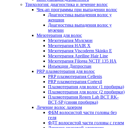
Трихология: диагностика и лечение волос
Чек-ап программы при выпадении волос
Диагностика выпадения волос у
женщин
Диагностика выпадения волос у
мужчин
Мезотерапия для волос
Мезотерапия Мэлсмон
Мезотерапия HAIR X
Мезотерапия Viscoderm Skinko E
Мезотерапия Apriline Hair Line
Мезотерапия Filorga NCTF 135 HA
Инъекции Дипроспан
PRP плазмотерапия для волос
PRP плазмотерапия Cellenis
PRP плазмотерапия Cortexil
Плазмотерапия для волос (1 пробирка)
Плазмотерапия для волос (2 пробирки)
Плазмотерапия Regen Lab BCT RK-
BCT-SP (синяя пробирка)
Лечение волос лазером
ФБМ волосистой части головы без
геля
ФДТ волосистой части головы с гелем
Лечение очаговой алопеции