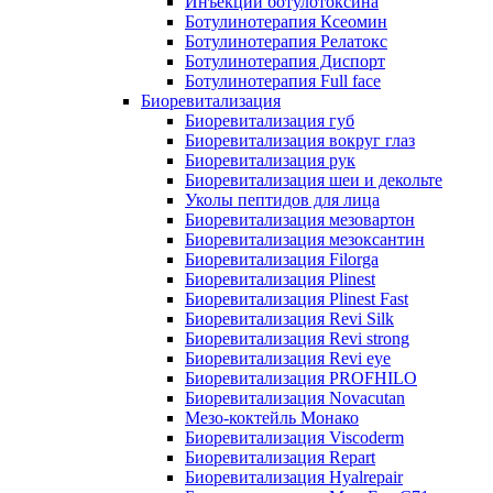
Инъекции ботулотоксина
Ботулинотерапия Ксеомин
Ботулинотерапия Релатокс
Ботулинотерапия Диспорт
Ботулинотерапия Full face
Биоревитализация
Биоревитализация губ
Биоревитализация вокруг глаз
Биоревитализация рук
Биоревитализация шеи и декольте
Уколы пептидов для лица
Биоревитализация мезовартон
Биоревитализация мезоксантин
Биоревитализация Filorga
Биоревитализация Plinest
Биоревитализация Plinest Fast
Биоревитализация Revi Silk
Биоревитализация Revi strong
Биоревитализация Revi eye
Биоревитализация PROFHILO
Биоревитализация Novacutan
Мезо-коктейль Монако
Биоревитализация Viscoderm
Биоревитализация Repart
Биоревитализация Hyalrepair