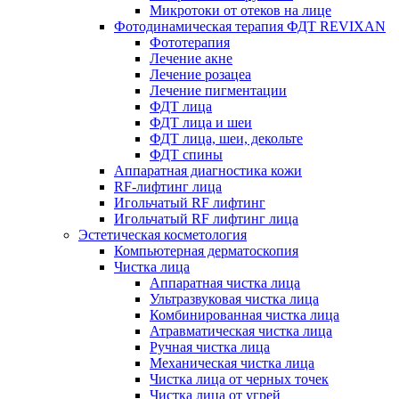
Микротоки от отеков на лице
Фотодинамическая терапия ФДТ REVIXAN
Фототерапия
Лечение акне
Лечение розацеа
Лечение пигментации
ФДТ лица
ФДТ лица и шеи
ФДТ лица, шеи, декольте
ФДТ спины
Аппаратная диагностика кожи
RF-лифтинг лица
Игольчатый RF лифтинг
Игольчатый RF лифтинг лица
Эстетическая косметология
Компьютерная дерматоскопия
Чистка лица
Аппаратная чистка лица
Ультразвуковая чистка лица
Комбинированная чистка лица
Атравматическая чистка лица
Ручная чистка лица
Механическая чистка лица
Чистка лица от черных точек
Чистка лица от угрей