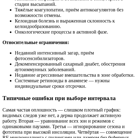
стадии высыпаний.
Тяжёлые коагулопатии, приём антикоагулянтов без
возможности отмены.
Келоидная болезнь и выраженная склонность к
келоидообразованию.
Онкологические процессы в активной фазе.
Относительные ограничения:
Недавний интенсивный загар, приём
фотосенсибилизаторов.
Декомпенсированный сахарный диабет, обострения
аутоиммунных заболеваний.
Недавние агрессивные вмешательства в зоне обработки.
Системные ретиноиды в анамнезе — нужны
индивидуальные сроки отсрочки.
Типичные ошибки при выборе интервала
Самая частая оплошность — слишком плотный график:
видимых следов уже нет, а дерма продолжает активную
работу. Вторая — уравнивание всех зон и режимов с
одинаковыми паузами. Третья — игнорирование сезона и
фототипа при высокой инсоляции. Четвёртая — совмещение
RF‑микронидлинга с пилингами или лазером без буферных