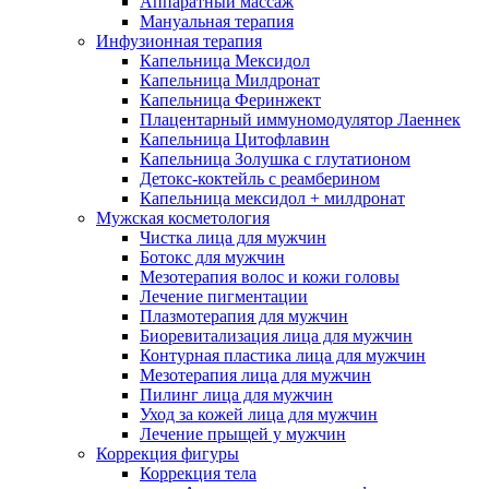
Аппаратный массаж
Мануальная терапия
Инфузионная терапия
Капельница Мексидол
Капельница Милдронат
Капельница Феринжект
Плацентарный иммуномодулятор Лаеннек
Капельница Цитофлавин
Капельница Золушка с глутатионом
Детокс-коктейль с реамберином
Капельница мексидол + милдронат
Мужская косметология
Чистка лица для мужчин
Ботокс для мужчин
Мезотерапия волос и кожи головы
Лечение пигментации
Плазмотерапия для мужчин
Биоревитализация лица для мужчин
Контурная пластика лица для мужчин
Мезотерапия лица для мужчин
Пилинг лица для мужчин
Уход за кожей лица для мужчин
Лечение прыщей у мужчин
Коррекция фигуры
Коррекция тела