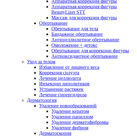
Аппаратная коррекция фигуры
Аппаратная коррекция фигуры
BeautyLizer STT
Массаж для коррекции фигуры
Обертывание
Обертывание для тела
Бандажное обертывание
Антицеллюлитное обертывание
Омоложение + детокс
Обертывание для коррекции фигуры
Антиоксидантное обертывание
Уход за телом
Избавление от лишнего веса
Коррекция силуэта
Лечение целлюлита
Инъекции липолитиков
Устранение растяжек
Лечение гипергидроза
Дерматология
Удаление новообразований
Удаление кератом
Удаление папиллом
Удаление дерматофибромы
Удаление фибром
Дерматоскопия