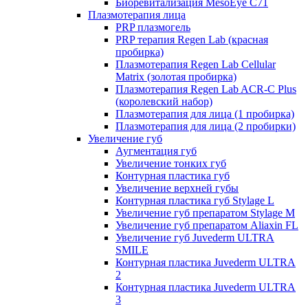
Биоревитализация MesoEye C71
Плазмотерапия лица
PRP плазмогель
PRP терапия Regen Lab (красная
пробирка)
Плазмотерапия Regen Lab Cellular
Matrix (золотая пробирка)
Плазмотерапия Regen Lab ACR-C Plus
(королевский набор)
Плазмотерапия для лица (1 пробирка)
Плазмотерапия для лица (2 пробирки)
Увеличение губ
Аугментация губ
Увеличение тонких губ
Контурная пластика губ
Увеличение верхней губы
Контурная пластика губ Stylage L
Увеличение губ препаратом Stylage M
Увеличение губ препаратом Aliaxin FL
Увеличение губ Juvederm ULTRA
SMILE
Контурная пластика Juvederm ULTRA
2
Контурная пластика Juvederm ULTRA
3