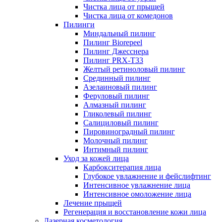
Чистка лица от прыщей
Чистка лица от комедонов
Пилинги
Миндальный пилинг
Пилинг Biorepeel
Пилинг Джесснера
Пилинг PRX-T33
Желтый ретиноловый пилинг
Срединный пилинг
Азелаиновый пилинг
Феруловый пилинг
Алмазный пилинг
Гликолевый пилинг
Салициловый пилинг
Пировиноградный пилинг
Молочный пилинг
Интимный пилинг
Уход за кожей лица
Карбокситерапия лица
Глубокое увлажнение и фейслифтинг
Интенсивное увлажнение лица
Интенсивное омоложение лица
Лечение прыщей
Регенерация и восстановление кожи лица
Лазерная косметология