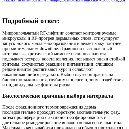
Подробный ответ:
Микроигольчатый RF‑лифтинг сочетает контролируемые
микроуколы и RF‑прогрев дермальных слоёв, стимулирует
запуск нового коллагенообразования и делает кожу плотнее
при минимальном downtime. Правильно выставленный
интервал — критический момент: излишняя частота
подрывает ресурсы восстановления, повышает риски стойкой
эритемы, сосудистых реакций и пигментации; слишком
редкие визиты растягивают курс и ослабляют
накапливающийся результат. Выбор паузы опирается на
биологию заживления, глубину и энергию, зону воздействия
и индивидуальные факторы риска.
Биологические причины выбора интервала
После фракционного термоповреждения дерма
последовательно проходит короткую воспалительную фазу,
затем пролиферацию с активностью фибробластов и
длительное ремоделирование волокон коллагена и эластина.
Максимальная выработка проколлагена обычно приходится на