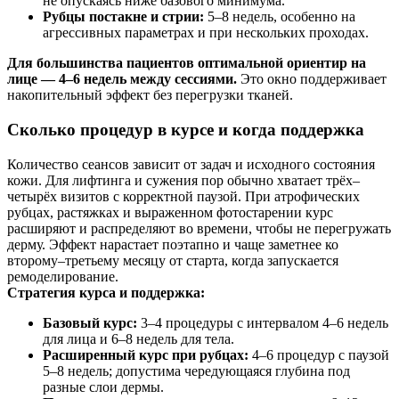
не опускаясь ниже базового минимума.
Рубцы постакне и стрии:
5–8 недель, особенно на
агрессивных параметрах и при нескольких проходах.
Для большинства пациентов оптимальной ориентир на
лице — 4–6 недель между сессиями.
Это окно поддерживает
накопительный эффект без перегрузки тканей.
Сколько процедур в курсе и когда поддержка
Количество сеансов зависит от задач и исходного состояния
кожи. Для лифтинга и сужения пор обычно хватает трёх–
четырёх визитов с корректной паузой. При атрофических
рубцах, растяжках и выраженном фотостарении курс
расширяют и распределяют во времени, чтобы не перегружать
дерму. Эффект нарастает поэтапно и чаще заметнее ко
второму–третьему месяцу от старта, когда запускается
ремоделирование.
Стратегия курса и поддержка:
Базовый курс:
3–4 процедуры с интервалом 4–6 недель
для лица и 6–8 недель для тела.
Расширенный курс при рубцах:
4–6 процедур с паузой
5–8 недель; допустима чередующаяся глубина под
разные слои дермы.