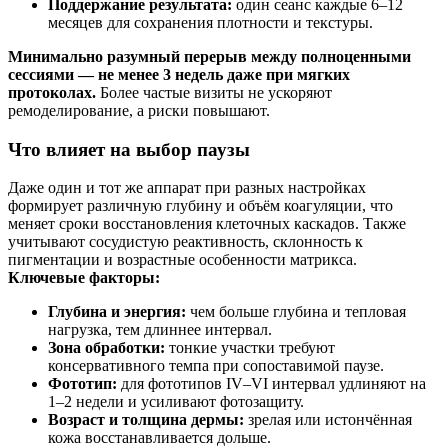
Поддержание результата:
один сеанс каждые 6–12
месяцев для сохранения плотности и текстуры.
Минимально разумный перерыв между полноценными
сессиями — не менее 3 недель даже при мягких
протоколах.
Более частые визиты не ускоряют
ремоделирование, а риски повышают.
Что влияет на выбор паузы
Даже один и тот же аппарат при разных настройках
формирует различную глубину и объём коагуляции, что
меняет сроки восстановления клеточных каскадов. Также
учитывают сосудистую реактивность, склонность к
пигментации и возрастные особенности матрикса.
Ключевые факторы:
Глубина и энергия:
чем больше глубина и тепловая
нагрузка, тем длиннее интервал.
Зона обработки:
тонкие участки требуют
консервативного темпа при сопоставимой паузе.
Фототип:
для фототипов IV–VI интервал удлиняют на
1–2 недели и усиливают фотозащиту.
Возраст и толщина дермы:
зрелая или истончённая
кожа восстанавливается дольше.