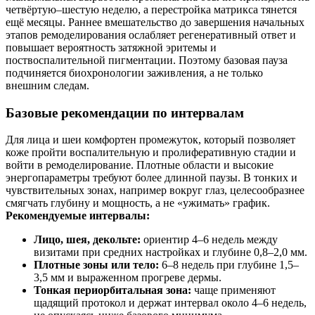
четвёртую–шестую неделю, а перестройка матрикса тянется
ещё месяцы. Раннее вмешательство до завершения начальных
этапов ремоделирования ослабляет регенеративный ответ и
повышает вероятность затяжной эритемы и
поствоспалительной пигментации. Поэтому базовая пауза
подчиняется биохронологии заживления, а не только
внешним следам.
Базовые рекомендации по интервалам
Для лица и шеи комфортен промежуток, который позволяет
коже пройти воспалительную и пролиферативную стадии и
войти в ремоделирование. Плотные области и высокие
энергопараметры требуют более длинной паузы. В тонких и
чувствительных зонах, например вокруг глаз, целесообразнее
смягчать глубину и мощность, а не «ужимать» график.
Рекомендуемые интервалы:
Лицо, шея, декольте:
ориентир 4–6 недель между
визитами при средних настройках и глубине 0,8–2,0 мм.
Плотные зоны или тело:
6–8 недель при глубине 1,5–
3,5 мм и выраженном прогреве дермы.
Тонкая периорбитальная зона:
чаще применяют
щадящий протокол и держат интервал около 4–6 недель,