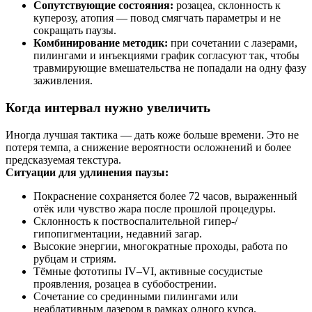
Сопутствующие состояния:
розацеа, склонность к
куперозу, атопия — повод смягчать параметры и не
сокращать паузы.
Комбинирование методик:
при сочетании с лазерами,
пилингами и инъекциями график согласуют так, чтобы
травмирующие вмешательства не попадали на одну фазу
заживления.
Когда интервал нужно увеличить
Иногда лучшая тактика — дать коже больше времени. Это не
потеря темпа, а снижение вероятности осложнений и более
предсказуемая текстура.
Ситуации для удлинения паузы:
Покраснение сохраняется более 72 часов, выраженный
отёк или чувство жара после прошлой процедуры.
Склонность к поствоспалительной гипер‑/
гипопигментации, недавний загар.
Высокие энергии, многократные проходы, работа по
рубцам и стриям.
Тёмные фототипы IV–VI, активные сосудистые
проявления, розацеа в субобострении.
Сочетание со срединными пилингами или
неаблативным лазером в рамках одного курса.