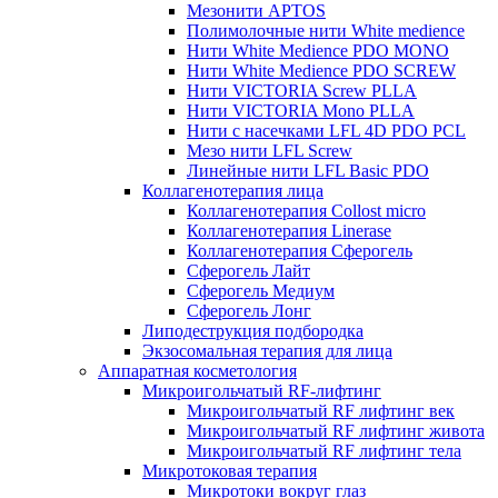
Мезонити APTOS
Полимолочные нити White medience
Нити White Medience PDO MONO
Нити White Medience PDO SCREW
Нити VICTORIA Screw PLLA
Нити VICTORIA Mono PLLA
Нити с насечками LFL 4D PDO PCL
Мезо нити LFL Screw
Линейные нити LFL Basic PDO
Коллагенотерапия лица
Коллагенотерапия Collost micro
Коллагенотерапия Linerase
Коллагенотерапия Сферогель
Сферогель Лайт
Сферогель Медиум
Сферогель Лонг
Липодеструкция подбородка
Экзосомальная терапия для лица
Аппаратная косметология
Микроигольчатый RF-лифтинг
Микроигольчатый RF лифтинг век
Микроигольчатый RF лифтинг живота
Микроигольчатый RF лифтинг тела
Микротоковая терапия
Микротоки вокруг глаз