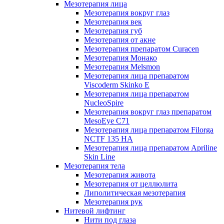
Мезотерапия лица
Мезотерапия вокруг глаз
Мезотерапия век
Мезотерапия губ
Мезотерапия от акне
Мезотерапия препаратом Curacen
Мезотерапия Монако
Мезотерапия Melsmon
Мезотерапия лица препаратом
Viscoderm Skinko E
Мезотерапия лица препаратом
NucleoSpire
Мезотерапия вокруг глаз препаратом
MesoEye С71
Мезотерапия лица препаратом Filorga
NCTF 135 HA
Мезотерапия лица препаратом Apriline
Skin Line
Мезотерапия тела
Мезотерапия живота
Мезотерапия от целлюлита
Липолитическая мезотерапия
Мезотерапия рук
Нитевой лифтинг
Нити под глаза