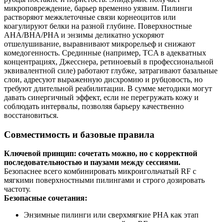
микроповреждение, барьер временно уязвим. Пилинги
растворяют межклеточные связи корнеоцитов или
коагулируют белки на разной глубине. Поверхностные
AHA/BHA/PHA и энзимы деликатно ускоряют
отшелушивание, выравнивают микрорельеф и снижают
комедогенность. Срединные (например, TCA в адекватных
концентрациях, Джесснера, ретиноевый в профессиональной
эквивалентной силе) работают глубже, затрагивают базальные
слои, адресуют выраженную дисхромию и рубцовость, но
требуют длительной реабилитации. В сумме методики могут
давать синергичный эффект, если не перегружать кожу и
соблюдать интервалы, позволяя барьеру качественно
восстановиться.
Совместимость и базовые правила
Ключевой принцип: сочетать можно, но с корректной
последовательностью и паузами между сессиями.
Безопаснее всего комбинировать микроигольчатый RF с
мягкими поверхностными пилингами и строго дозировать
частоту.
Безопасные сочетания:
Энзимные пилинги или сверхмягкие PHA как этап