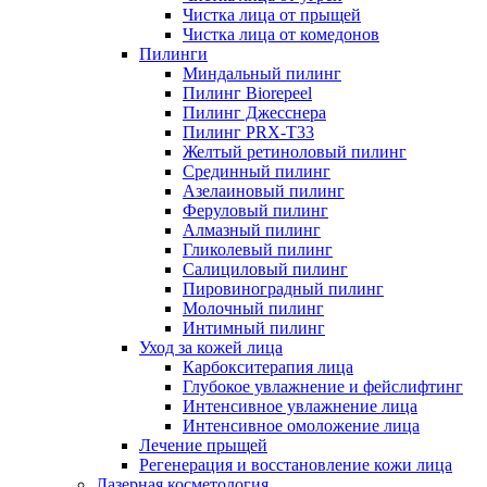
Чистка лица от прыщей
Чистка лица от комедонов
Пилинги
Миндальный пилинг
Пилинг Biorepeel
Пилинг Джесснера
Пилинг PRX-T33
Желтый ретиноловый пилинг
Срединный пилинг
Азелаиновый пилинг
Феруловый пилинг
Алмазный пилинг
Гликолевый пилинг
Салициловый пилинг
Пировиноградный пилинг
Молочный пилинг
Интимный пилинг
Уход за кожей лица
Карбокситерапия лица
Глубокое увлажнение и фейслифтинг
Интенсивное увлажнение лица
Интенсивное омоложение лица
Лечение прыщей
Регенерация и восстановление кожи лица
Лазерная косметология