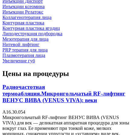
Инъекции Диспорт
Инъекции ксеомина
Инъекции Релатокс
Коллагенотерапия лица
Контурная пластика
Контурная пластика ягодиц
Липодеструкция подбородка
Мезотерапия для лица
Нитевой лифтинг
PRP терапия для лица
Плазмотерапия лица
Увеличение губ
Цены на процедуры
Радиочастотная
термоабляция.Микроигольчатый RF-лифтинг
ВЕНУС ВИВА (VENUS VIVA): веки
А16.30.054
Микроигольчатый RF-лифтинг ВЕНУС ВИВА (VENUS
VIVA) для век — деликатная аппаратная процедура для зоны
вокруг глаз. Ее применяют при тонкой коже, мелких
морщинах, снижении упругости и «уставшем» виде век.