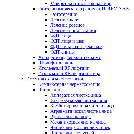
Микротоки от отеков на лице
Фотодинамическая терапия ФДТ REVIXAN
Фототерапия
Лечение акне
Лечение розацеа
Лечение пигментации
ФДТ лица
ФДТ лица и шеи
ФДТ лица, шеи, декольте
ФДТ спины
Аппаратная диагностика кожи
RF-лифтинг лица
Игольчатый RF лифтинг
Игольчатый RF лифтинг лица
Эстетическая косметология
Компьютерная дерматоскопия
Чистка лица
Аппаратная чистка лица
Ультразвуковая чистка лица
Комбинированная чистка лица
Атравматическая чистка лица
Ручная чистка лица
Механическая чистка лица
Чистка лица от черных точек
Чистка лица от угрей