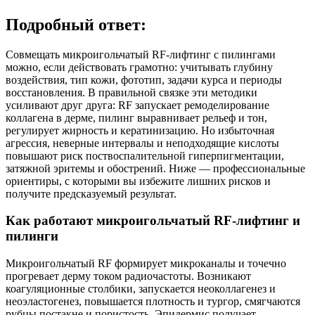
Подробный ответ:
Совмещать микроигольчатый RF‑лифтинг с пилингами
можно, если действовать грамотно: учитывать глубину
воздействия, тип кожи, фототип, задачи курса и периоды
восстановления. В правильной связке эти методики
усиливают друг друга: RF запускает ремоделирование
коллагена в дерме, пилинг выравнивает рельеф и тон,
регулирует жирность и кератинизацию. Но избыточная
агрессия, неверные интервалы и неподходящие кислоты
повышают риск поствоспалительной гиперпигментации,
затяжной эритемы и обострений. Ниже — профессиональные
ориентиры, с которыми вы избежите лишних рисков и
получите предсказуемый результат.
Как работают микроигольчатый RF‑лифтинг и
пилинги
Микроигольчатый RF формирует микроканалы и точечно
прогревает дерму током радиочастоты. Возникают
коагуляционные столбики, запускается неоколлагенез и
неоэластогенез, повышается плотность и тургор, смягчаются
рубцы постакне и пористость. Эпидермис получает