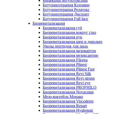
Инъекции ботулотоксина
Ботулинотерапия Ксеомин
Ботулинотерапия Релатокс
Ботулинотерапия Диспорт
Ботулинотерапия Full face
Биоревитализация
Биоревитализация губ
Биоревитализация вокруг глаз
Биоревитализация рук
Биоревитализация шеи и декольте
Уколы пептидов для лица
Биоревитализация мезовартон
Биоревитализация мезоксантин
Биоревитализация Filorga
Биоревитализация Plinest
Биоревитализация Plinest Fast
Биоревитализация Revi Silk
Биоревитализация Revi strong
Биоревитализация Revi eye
Биоревитализация PROFHILO
Биоревитализация Novacutan
Мезо-коктейль Монако
Биоревитализация Viscoderm
Биоревитализация Repart
Биоревитализация Hyalrepair