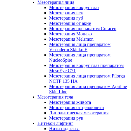
Мезотерапия лица
Мезотерапия вокруг глаз
Мезотерапия век
Мезотерапия губ
Мезотерапия от акне
Мезотерапия препаратом Curacen
Мезотерапия Монако
Мезотерапия Melsmon
Мезотерапия лица препаратом
Viscoderm Skinko E
Мезотерапия лица препаратом
NucleoSpire
Мезотерапия вокруг глаз препаратом
MesoEye С71
Мезотерапия лица препаратом Filorga
NCTF 135 HA
Мезотерапия лица препаратом Apriline
Skin Line
Мезотерапия тела
Мезотерапия живота
Мезотерапия от целлюлита
Липолитическая мезотерапия
Мезотерапия рук
Нитевой лифтинг
Нити под глаза