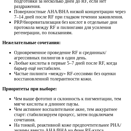
подготовки за несколько дней до RF, если нет
раздражения.
Поверхностные AHA/BHA низкой концентрации через
7–14 дней после RF при гладком течении заживления.
PRP/биоревитализация без кислот в отдельные дни
протокола между RF и пилингами для усиления
регенерации, по показаниям.
Нежелательные сочетания:
Одновременное проведение RF и срединных/
агрессивных пилингов в один день.
Любые кислоты в первые 5–7 дней после RF, когда
барьер ещё нестабилен.
Частые пилинги «между» RF‑сессиями без оценки
восстановленной толерантности кожи.
Приоритеты при выборе:
Чем выше фототип и склонность к пигментации, тем
мягче кислоты и длиннее паузы.
Чем активнее воспалительное акне, тем аккуратнее
старт: стабилизируем процесс, затем подключаем
сочетания.
На тонкой, реактивной коже предпочтительнее PHA/
энзимы вместо AHA/BHA на фоне RF‑курса.