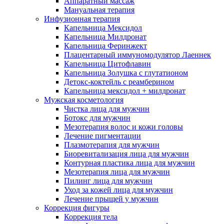
Аппаратный массаж
Мануальная терапия
Инфузионная терапия
Капельница Мексидол
Капельница Милдронат
Капельница Феринжект
Плацентарный иммуномодулятор Лаеннек
Капельница Цитофлавин
Капельница Золушка с глутатионом
Детокс-коктейль с реамберином
Капельница мексидол + милдронат
Мужская косметология
Чистка лица для мужчин
Ботокс для мужчин
Мезотерапия волос и кожи головы
Лечение пигментации
Плазмотерапия для мужчин
Биоревитализация лица для мужчин
Контурная пластика лица для мужчин
Мезотерапия лица для мужчин
Пилинг лица для мужчин
Уход за кожей лица для мужчин
Лечение прыщей у мужчин
Коррекция фигуры
Коррекция тела