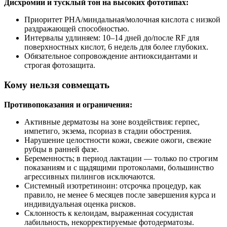
Дисхромии и тусклый тон на высоких фототипах:
Приоритет PHA/миндальная/молочная кислота с низкой
раздражающей способностью.
Интервалы удлиняем: 10–14 дней до/после RF для
поверхностных кислот, 6 недель для более глубоких.
Обязательное сопровождение антиоксидантами и
строгая фотозащита.
Кому нельзя совмещать
Противопоказания и ограничения:
Активные дерматозы на зоне воздействия: герпес,
импетиго, экзема, псориаз в стадии обострения.
Нарушение целостности кожи, свежие ожоги, свежие
рубцы в ранней фазе.
Беременность; в период лактации — только по строгим
показаниям и с щадящими протоколами, большинство
агрессивных пилингов исключаются.
Системный изотретиноин: отсрочка процедур, как
правило, не менее 6 месяцев после завершения курса и
индивидуальная оценка рисков.
Склонность к келоидам, выраженная сосудистая
лабильность, некорректируемые фотодерматозы.