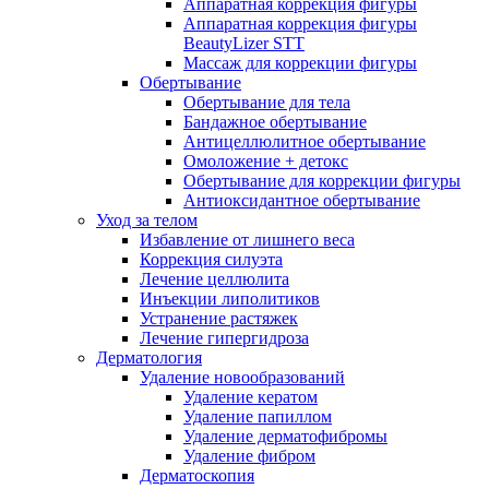
Аппаратная коррекция фигуры
Аппаратная коррекция фигуры
BeautyLizer STT
Массаж для коррекции фигуры
Обертывание
Обертывание для тела
Бандажное обертывание
Антицеллюлитное обертывание
Омоложение + детокс
Обертывание для коррекции фигуры
Антиоксидантное обертывание
Уход за телом
Избавление от лишнего веса
Коррекция силуэта
Лечение целлюлита
Инъекции липолитиков
Устранение растяжек
Лечение гипергидроза
Дерматология
Удаление новообразований
Удаление кератом
Удаление папиллом
Удаление дерматофибромы
Удаление фибром
Дерматоскопия