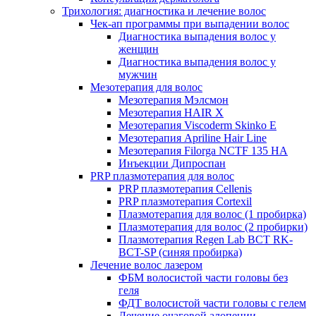
Трихология: диагностика и лечение волос
Чек-ап программы при выпадении волос
Диагностика выпадения волос у
женщин
Диагностика выпадения волос у
мужчин
Мезотерапия для волос
Мезотерапия Мэлсмон
Мезотерапия HAIR X
Мезотерапия Viscoderm Skinko E
Мезотерапия Apriline Hair Line
Мезотерапия Filorga NCTF 135 HA
Инъекции Дипроспан
PRP плазмотерапия для волос
PRP плазмотерапия Cellenis
PRP плазмотерапия Cortexil
Плазмотерапия для волос (1 пробирка)
Плазмотерапия для волос (2 пробирки)
Плазмотерапия Regen Lab BCT RK-
BCT-SP (синяя пробирка)
Лечение волос лазером
ФБМ волосистой части головы без
геля
ФДТ волосистой части головы с гелем
Лечение очаговой алопеции