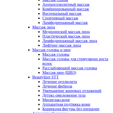
Антицеллюлитный массаж
Комбинированный массаж
Висцеральный массаж
Спортивный массаж
Лимфодренажный массаж
Массаж лица
Медицинский массаж лица
Пластический массаж лица
Лимфодренажный массаж лица
Лифтинг-массаж лица
Массаж головы и шеи
Массаж головы
Массаж головы для стимуляции роста
волос
Расслабляющий массаж головы
Массаж шеи (ШВЗ)
Beautylizer STT
Лечение целлюлита
Лечение фиброза
Уменьшение жировых отложений
Детокс-омоложение тела
Миорелаксация
Аппаратная подтяжка кожи
Коррекция фигуры без операции