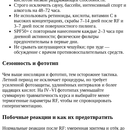
Строго исключить сауну, бассейн, интенсивный спорт и
алкоголь на 48–72 часа.
Не использовать ретиноиды, кислоты, витамин C в
высоких концентрациях, скрабы 7–14 дней после RF и
3–7 дней после поверхностного пилинга.
SPF50+ с повторным нанесением каждые 2–3 часа при
дневной активности; физические фильтры
предпочтительны в первые дни.
Не срывать шелушащиеся чешуйки; при зуде —
обсуждение с врачом противовоспалительных средств.
Сезонность и фототип
Чем выше инсоляция и фототип, тем осторожнее тактика.
Летний период не исключает процедуры, но требует
усиленной фотозащиты, удлинённых интервалов и более
щадящих кислот. На IV–VI фототипах уменьшайте
суммарную травматичность курса и выбирайте менее
термогенные параметры RF, чтобы не спровоцировать
гиперпигментацию.
Побочные реакции и как их предотвратить
Нормальные реакции после RF: умеренная эритема и отёк до