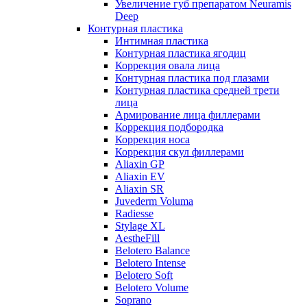
Увеличение губ препаратом Neuramis
Deep
Контурная пластика
Интимная пластика
Контурная пластика ягодиц
Коррекция овала лица
Контурная пластика под глазами
Контурная пластика средней трети
лица
Армирование лица филлерами
Коррекция подбородка
Коррекция носа
Коррекция скул филлерами
Aliaxin GP
Aliaxin EV
Aliaxin SR
Juvederm Voluma
Radiesse
Stylage XL
AestheFill
Belotero Balance
Belotero Intense
Belotero Soft
Belotero Volume
Soprano