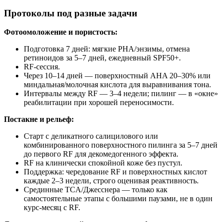
Протоколы под разные задачи
Фотоомоложение и пористость:
Подготовка 7 дней: мягкие PHA/энзимы, отмена
ретиноидов за 5–7 дней, ежедневный SPF50+.
RF‑сессия.
Через 10–14 дней — поверхностный AHA 20–30% или
миндальная/молочная кислота для выравнивания тона.
Интервалы между RF — 3–4 недели; пилинг — в «окне»
реабилитации при хорошей переносимости.
Постакне и рельеф:
Старт с деликатного салицилового или
комбинированного поверхностного пилинга за 5–7 дней
до первого RF для декомедогенного эффекта.
RF на клинически спокойной коже без пустул.
Поддержка: чередование RF и поверхностных кислот
каждые 2–3 недели, строго оценивая реактивность.
Срединные TCA/Джесснера — только как
самостоятельные этапы с большими паузами, не в один
курс‑месяц с RF.