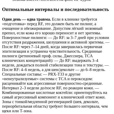
Оптимальные интервалы и последовательность
Один день — одна травма.
Если в клинике требуется
«подготовка» перед RF, это должен быть не пилинг, а
очищение и обезжиривание. Допустим лёгкий энзимный
препил, если кожа его хорошо переносит и нет эритемы.
Поверхностные пилинги: — До RF: за 3–7 дней при условии
отсутствия раздражения, шелушения и активной эритемы. —
После RF: через 7–14 дней, когда завершилась первичная
эпителизация и устранена чувствительность. Срединные
пилинги (ретиноевый проф. силы, Джесснера, TCA
клинических концентраций): — До RF: выдержать 3–4
недели, дождаться полной стабилизации тона и текстуры. —
После RF: 4–6 недель, а для шеи/декольте — до 6–8 недель.
Специальные составы: — PRX‑T33 и другие
«ненеутрализуемые» системы с TCA и пероксидом:
расценивайте как агрессивные поверхностно‑срединные.
Интервал 2–3 недели до/после RF, по реакции кожи. —
Комбинированные кислотные коктейли: ориентируйтесь на
самый агрессивный компонент и клинический ответ кожи.
Зоны с тонкой/медленной регенерацией (шея, декольте,
периорбитальная область) требуют большего интервала, чем
щеки или Т‑зона.