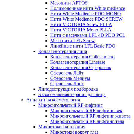
Мезонити APTOS
Полимолочные нити White medience
Нити White Medience PDO MONO
Нити White Medience PDO SCREW
Нити VICTORIA Screw PLLA
Нити VICTORIA Mono PLLA
Нити с насечками LFL 4D PDO PCL
Мезо нити LFL Screw
Линейные нити LFL Basic PDO
Коллагенотерапия лица
Коллагенотерапия Collost micro
Коллагенотерапия Linerase
Коллагенотерапия Сферогель
Сферогель Лайт
Сферогель Медиум
Сферогель Лонг
Липодеструкция подбородка
Экзосомальная терапия для лица
Аппаратная косметология
Микроигольчатый RF-лифтинг
Микроигольчатый RF лифтинг век
Микроигольчатый RF лифтинг живота
Микроигольчатый RF лифтинг тела
Микротоковая терапия
Микротоки вокруг глаз