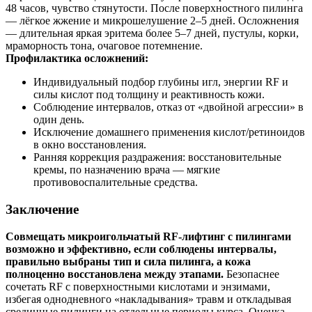
48 часов, чувство стянутости. После поверхностного пилинга
— лёгкое жжение и микрошелушение 2–5 дней. Осложнения
— длительная яркая эритема более 5–7 дней, пустулы, корки,
мраморность тона, очаговое потемнение.
Профилактика осложнений:
Индивидуальный подбор глубины игл, энергии RF и
силы кислот под толщину и реактивность кожи.
Соблюдение интервалов, отказ от «двойной агрессии» в
один день.
Исключение домашнего применения кислот/ретиноидов
в окно восстановления.
Ранняя коррекция раздражения: восстановительные
кремы, по назначению врача — мягкие
противовоспалительные средства.
Заключение
Совмещать микроигольчатый RF‑лифтинг с пилингами
возможно и эффективно, если соблюдены интервалы,
правильно выбраны тип и сила пилинга, а кожа
полноценно восстановлена между этапами.
Безопаснее
сочетать RF с поверхностными кислотами и энзимами,
избегая однодневного «накладывания» травм и откладывая
срединные пилинги на отдельные периоды курса. Оценка