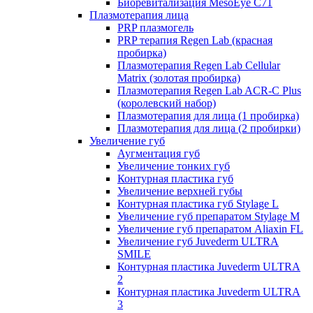
Биоревитализация MesoEye C71
Плазмотерапия лица
PRP плазмогель
PRP терапия Regen Lab (красная
пробирка)
Плазмотерапия Regen Lab Cellular
Matrix (золотая пробирка)
Плазмотерапия Regen Lab ACR-C Plus
(королевский набор)
Плазмотерапия для лица (1 пробирка)
Плазмотерапия для лица (2 пробирки)
Увеличение губ
Аугментация губ
Увеличение тонких губ
Контурная пластика губ
Увеличение верхней губы
Контурная пластика губ Stylage L
Увеличение губ препаратом Stylage M
Увеличение губ препаратом Aliaxin FL
Увеличение губ Juvederm ULTRA
SMILE
Контурная пластика Juvederm ULTRA
2
Контурная пластика Juvederm ULTRA
3