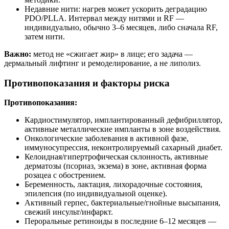
Недавние нити: нагрев может ускорить деградацию
PDO/PLLА. Интервал между нитями и RF —
индивидуально, обычно 3–6 месяцев, либо сначала RF,
затем нити.
Важно:
метод не «сжигает жир» в лице; его задача —
дермальный лифтинг и ремоделирование, а не липолиз.
Противопоказания и факторы риска
Противопоказания:
Кардиостимулятор, имплантированный дефибриллятор,
активные металлические импланты в зоне воздействия.
Онкологические заболевания в активной фазе,
иммуносупрессия, неконтролируемый сахарный диабет.
Келоидная/гипертрофическая склонность, активные
дерматозы (псориаз, экзема) в зоне, активная форма
розацеа с обострением.
Беременность, лактация, лихорадочные состояния,
эпилепсия (по индивидуальной оценке).
Активный герпес, бактериальные/гнойные высыпания,
свежий инсульт/инфаркт.
Пероральные ретиноиды в последние 6–12 месяцев —