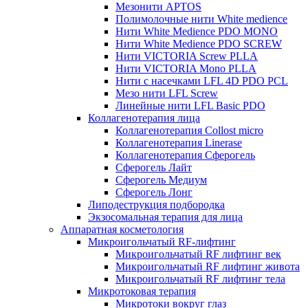
Мезонити APTOS
Полимолочные нити White medience
Нити White Medience PDO MONO
Нити White Medience PDO SCREW
Нити VICTORIA Screw PLLA
Нити VICTORIA Mono PLLA
Нити с насечками LFL 4D PDO PCL
Мезо нити LFL Screw
Линейные нити LFL Basic PDO
Коллагенотерапия лица
Коллагенотерапия Collost micro
Коллагенотерапия Linerase
Коллагенотерапия Сферогель
Сферогель Лайт
Сферогель Медиум
Сферогель Лонг
Липодеструкция подбородка
Экзосомальная терапия для лица
Аппаратная косметология
Микроигольчатый RF-лифтинг
Микроигольчатый RF лифтинг век
Микроигольчатый RF лифтинг живота
Микроигольчатый RF лифтинг тела
Микротоковая терапия
Микротоки вокруг глаз