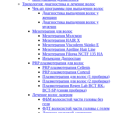
Трихология: диагностика и лечение волос
Чек-ап программы при выпадении волос
Диагностика выпадения волос у
женщин
Диагностика выпадения волос у
мужчин
Мезотерапия для волос
Мезотерапия Мэлсмон
Мезотерапия HAIR X
Мезотерапия Viscoderm Skinko E
Мезотерапия Apriline Hair Line
Мезотерапия Filorga NCTF 135 HA
Инъекции Дипроспан
PRP плазмотерапия для волос
PRP плазмотерапия Cellenis
PRP плазмотерапия Cortexil
Плазмотерапия для волос (1 пробирка)
Плазмотерапия для волос (2 пробирки)
Плазмотерапия Regen Lab BCT RK-
BCT-SP (синяя пробирка)
Лечение волос лазером
ФБМ волосистой части головы без
геля
ФДТ волосистой части головы с гелем
Лечение очаговой алопеции