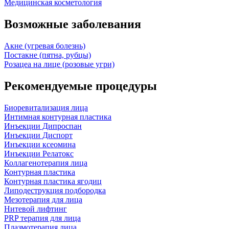
Медицинская косметология
Возможные заболевания
Акне (угревая болезнь)
Постакне (пятна, рубцы)
Розацеа на лице (розовые угри)
Рекомендуемые процедуры
Биоревитализация лица
Интимная контурная пластика
Инъекции Дипроспан
Инъекции Диспорт
Инъекции ксеомина
Инъекции Релатокс
Коллагенотерапия лица
Контурная пластика
Контурная пластика ягодиц
Липодеструкция подбородка
Мезотерапия для лица
Нитевой лифтинг
PRP терапия для лица
Плазмотерапия лица