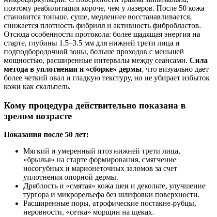
поэтому реабилитация короче, чем у лазеров. После 50 кожа
становится тоньше, суше, медленнее восстанавливается,
снижается плотность фибрилл и активность фибробластов.
Отсюда особенности протокола: более щадящая энергия на
старте, глубины 1.5–3.5 мм для нижней трети лица и
подподбородочной зоны, больше проходов с меньшей
мощностью, расширенные интервалы между сеансами.
Сила
метода в уплотнении и «сборке» дермы
, что визуально дает
более четкий овал и гладкую текстуру, но не убирает избыток
кожи как скальпель.
Кому процедура действительно показана в
зрелом возрасте
Показания после 50 лет:
Мягкий и умеренный птоз нижней трети лица,
«брылья» на старте формирования, смягчение
носогубных и марионеточных заломов за счет
уплотнения опорной дермы.
Дряблость и «смятая» кожа шеи и декольте, улучшение
тургора и микрорельефа без шлифовки поверхности.
Расширенные поры, атрофические постакне‑рубцы,
неровности, «сетка» морщин на щеках.