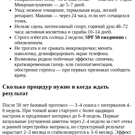
Микрошелушение — до 5–7 дней.
Уход: нежное очищение, термальная вода, легкий
репарант. Макияж — через 24 часа, если нет сочащихся
точек.
Нельзя: сауна, интенсивный спорт, горячий душ 48–72
часа; активная косметика и скрабы 10–14 дней.
Строго избегать солнца 2 недели;
SPF 50 ежедневно
с
обновлением.
Не трогать и не срывать микрокорочки; менять
наволочку, дезинфицировать экран телефона.
Возможны редкие побочные эффекты: синячки,
кратковременная гипер- или гипопигментация,
обострение герпеса — при первых признаках сообщить
врачу.
Сколько процедур нужно и когда ждать
результат
После 50 лет базовый протокол — 3–4 сеанса с интервалом 4–
6 недель. При тонкой коже стартуют с более щадящих
настроек и продлевают интервал до 6–8 недель. Первые
визуальные улучшения заметны через 2–4 недели за счет отека
и ранней перестройки матрикса, но структурный результат
нарастает 2–3 месяца и стабилизируется к 3–6 месяцу. Эффект