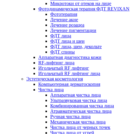
Микротоки от отеков на лице
Фотодинамическая терапия ФДТ REVIXAN
Фототерапия
Лечение акне
Лечение розацеа
Лечение пигментации
ФДТ лица
ФДТ лица и шеи
ФДТ лица, шеи, декольте
ФДТ спины
Аппаратная диагностика кожи
RF-лифтинг лица
Игольчатый RF лифтинг
Игольчатый RF лифтинг лица
Эстетическая косметология
Компьютерная дерматоскопия
Чистка лица
Аппаратная чистка лица
Ультразвуковая чистка лица
Комбинированная чистка лица
Атравматическая чистка лица
Ручная чистка лица
Механическая чистка лица
Чистка лица от черных точек
Чистка лица от угрей