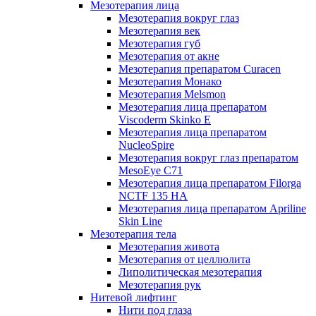
Мезотерапия лица
Мезотерапия вокруг глаз
Мезотерапия век
Мезотерапия губ
Мезотерапия от акне
Мезотерапия препаратом Curacen
Мезотерапия Монако
Мезотерапия Melsmon
Мезотерапия лица препаратом
Viscoderm Skinko E
Мезотерапия лица препаратом
NucleoSpire
Мезотерапия вокруг глаз препаратом
MesoEye С71
Мезотерапия лица препаратом Filorga
NCTF 135 HA
Мезотерапия лица препаратом Apriline
Skin Line
Мезотерапия тела
Мезотерапия живота
Мезотерапия от целлюлита
Липолитическая мезотерапия
Мезотерапия рук
Нитевой лифтинг
Нити под глаза