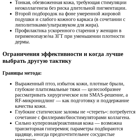
Тонкая, обезвоженная кожа, требующая стимуляции
неоколлагенеза без риска длительной пигментации.
Второй подбородок на фоне умеренной жировой
подушки и слабого кожного каркаса (в сочетании с
липолитиками/ультразвуком для жира).
Профилактика ускоренного старения у женщин в
перименопаузе/на ЗГТ при уменьшении плотности
дермы.
Ограничения эффективности и когда лучше
выбрать другую тактику
Границы метода:
Выраженный птоз, избыток кожи, плотные брыли,
глубокие платизмальные тяжи — целесообразнее
рассматривать хирургическое или SMAS‑решение, а
RF‑микронидлинг — как подготовку и поддержание
качества кожи.
Глубокие статические заломы не «стереть»: потребуется
сочетание с филлерами/биостимуляторами коллагена.
Сильно куперозная/реактивная кожа — возможна
транзиторная гиперемия; параметры подбираются
щадяще, иногда предпочтительнее сосудистые
методики.