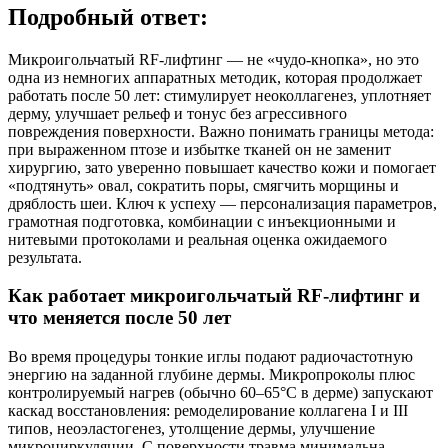
Подробный ответ:
Микроигольчатый RF‑лифтинг — не «чудо-кнопка», но это
одна из немногих аппаратных методик, которая продолжает
работать после 50 лет: стимулирует неоколлагенез, уплотняет
дерму, улучшает рельеф и тонус без агрессивного
повреждения поверхности. Важно понимать границы метода:
при выраженном птозе и избытке тканей он не заменит
хирургию, зато уверенно повышает качество кожи и помогает
«подтянуть» овал, сократить поры, смягчить морщины и
дряблость шеи. Ключ к успеху — персонализация параметров,
грамотная подготовка, комбинации с инъекционными и
нитевыми протоколами и реальная оценка ожидаемого
результата.
Как работает микроигольчатый RF‑лифтинг и
что меняется после 50 лет
Во время процедуры тонкие иглы подают радиочастотную
энергию на заданной глубине дермы. Микропроколы плюс
контролируемый нагрев (обычно 60–65°C в дерме) запускают
каскад восстановления: ремоделирование коллагена I и III
типов, неоэластогенез, утолщение дермы, улучшение
микроциркуляции. С поверхности травма минимальна,