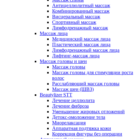
Антицеллюлитный массаж
Комбинированный массаж
Висцеральный массаж
Спортивный массаж
Лимфодренажный массаж
Массаж лица
Медицинский массаж лица
Пластический массаж лица
Лимфодренажный массаж лица
Лифтинг-массаж лица
Массаж головы и шеи
Массаж головы
Массаж головы для стимуляции роста
волос
Расслабляющий массаж головы
Массаж шеи (ШВЗ)
Beautylizer STT
Лечение целлюлита
Лечение фиброза
Уменьшение жировых отложений
Детокс-омоложение тела
Миорелаксация
Аппаратная подтяжка кожи
Коррекция фигуры без операции