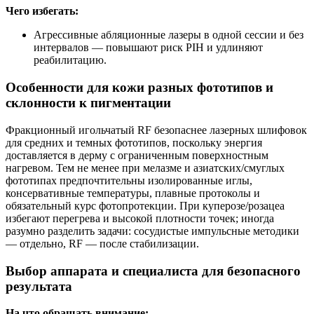
Чего избегать:
Агрессивные абляционные лазеры в одной сессии и без
интервалов — повышают риск PIH и удлиняют
реабилитацию.
Особенности для кожи разных фототипов и
склонности к пигментации
Фракционный игольчатый RF безопаснее лазерных шлифовок
для средних и темных фототипов, поскольку энергия
доставляется в дерму с ограниченным поверхностным
нагревом. Тем не менее при мелазме и азиатских/смуглых
фототипах предпочтительны изолированные иглы,
консервативные температуры, плавные протоколы и
обязательный курс фотопротекции. При куперозе/розацеа
избегают перегрева и высокой плотности точек; иногда
разумно разделить задачи: сосудистые импульсные методики
— отдельно, RF — после стабилизации.
Выбор аппарата и специалиста для безопасного
результата
На что обращать внимание: