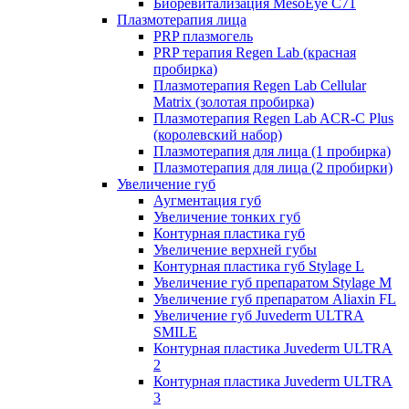
Биоревитализация MesoEye C71
Плазмотерапия лица
PRP плазмогель
PRP терапия Regen Lab (красная
пробирка)
Плазмотерапия Regen Lab Cellular
Matrix (золотая пробирка)
Плазмотерапия Regen Lab ACR-C Plus
(королевский набор)
Плазмотерапия для лица (1 пробирка)
Плазмотерапия для лица (2 пробирки)
Увеличение губ
Аугментация губ
Увеличение тонких губ
Контурная пластика губ
Увеличение верхней губы
Контурная пластика губ Stylage L
Увеличение губ препаратом Stylage M
Увеличение губ препаратом Aliaxin FL
Увеличение губ Juvederm ULTRA
SMILE
Контурная пластика Juvederm ULTRA
2
Контурная пластика Juvederm ULTRA
3