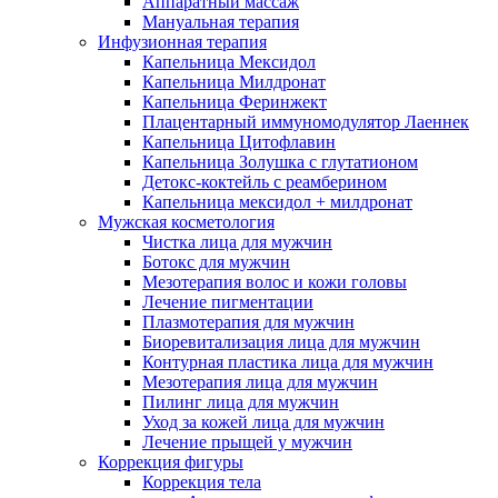
Аппаратный массаж
Мануальная терапия
Инфузионная терапия
Капельница Мексидол
Капельница Милдронат
Капельница Феринжект
Плацентарный иммуномодулятор Лаеннек
Капельница Цитофлавин
Капельница Золушка с глутатионом
Детокс-коктейль с реамберином
Капельница мексидол + милдронат
Мужская косметология
Чистка лица для мужчин
Ботокс для мужчин
Мезотерапия волос и кожи головы
Лечение пигментации
Плазмотерапия для мужчин
Биоревитализация лица для мужчин
Контурная пластика лица для мужчин
Мезотерапия лица для мужчин
Пилинг лица для мужчин
Уход за кожей лица для мужчин
Лечение прыщей у мужчин
Коррекция фигуры
Коррекция тела