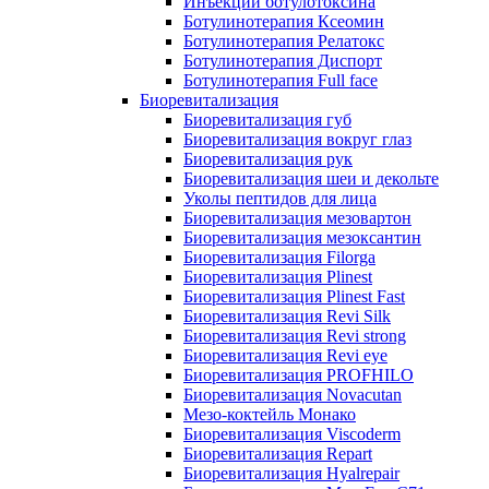
Инъекции ботулотоксина
Ботулинотерапия Ксеомин
Ботулинотерапия Релатокс
Ботулинотерапия Диспорт
Ботулинотерапия Full face
Биоревитализация
Биоревитализация губ
Биоревитализация вокруг глаз
Биоревитализация рук
Биоревитализация шеи и декольте
Уколы пептидов для лица
Биоревитализация мезовартон
Биоревитализация мезоксантин
Биоревитализация Filorga
Биоревитализация Plinest
Биоревитализация Plinest Fast
Биоревитализация Revi Silk
Биоревитализация Revi strong
Биоревитализация Revi eye
Биоревитализация PROFHILO
Биоревитализация Novacutan
Мезо-коктейль Монако
Биоревитализация Viscoderm
Биоревитализация Repart
Биоревитализация Hyalrepair