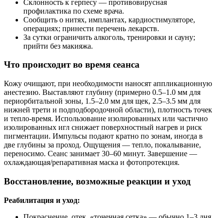
Склонность к герпесу — противовирусная
профилактика по схеме врача.
Сообщить о нитях, имплантах, кардиостимуляторе,
операциях; принести перечень лекарств.
За сутки ограничить алкоголь, тренировки и сауну;
прийти без макияжа.
Что происходит во время сеанса
Кожу очищают, при необходимости наносят аппликационную
анестезию. Выставляют глубину (примерно 0.5–1.0 мм для
периорбитальной зоны, 1.5–2.0 мм для щек, 2.5–3.5 мм для
нижней трети и подподбородочной области), плотность точек
и тепло‑время. Использование изолированных или частично
изолированных игл снижает поверхностный нагрев и риск
пигментации. Импульсы подают кратно по зонам, иногда в
две глубины за проход. Ощущения — тепло, покалывание,
переносимо. Сеанс занимает 30–60 минут. Завершение —
охлаждающая/репаративная маска и фотопротекция.
Восстановление, возможные реакции и уход
Реабилитация и уход:
Покраснение, отек, «точечная сетка» — обычно 1–3 дня.