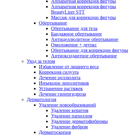
Аппаратная коррекция фигуры
Аппаратная коррекция фигуры
BeautyLizer STT
Массаж для коррекции фигуры
Обертывание
Обертывание для тела
Бандажное обертывание
Антицеллюлитное обертывание
Омоложение + детокс
Обертывание для коррекции фигуры
Антиоксидантное обертывание
Уход за телом
Избавление от лишнего веса
Коррекция силуэта
Лечение целлюлита
Инъекции липолитиков
Устранение растяжек
Лечение гипергидроза
Дерматология
Удаление новообразований
Удаление кератом
Удаление папиллом
Удаление дерматофибромы
Удаление фибром
Дерматоскопия