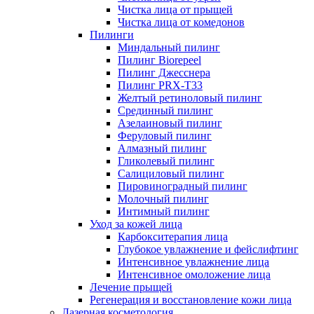
Чистка лица от прыщей
Чистка лица от комедонов
Пилинги
Миндальный пилинг
Пилинг Biorepeel
Пилинг Джесснера
Пилинг PRX-T33
Желтый ретиноловый пилинг
Срединный пилинг
Азелаиновый пилинг
Феруловый пилинг
Алмазный пилинг
Гликолевый пилинг
Салициловый пилинг
Пировиноградный пилинг
Молочный пилинг
Интимный пилинг
Уход за кожей лица
Карбокситерапия лица
Глубокое увлажнение и фейслифтинг
Интенсивное увлажнение лица
Интенсивное омоложение лица
Лечение прыщей
Регенерация и восстановление кожи лица
Лазерная косметология