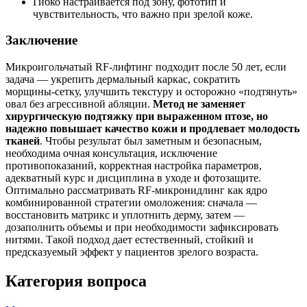
Гибко настраивается под зону, фототип и
чувствительность, что важно при зрелой коже.
Заключение
Микроигольчатый RF‑лифтинг подходит после 50 лет, если
задача — укрепить дермальный каркас, сократить
морщины‑сетку, улучшить текстуру и осторожно «подтянуть»
овал без агрессивной абляции.
Метод не заменяет
хирургическую подтяжку при выраженном птозе, но
надежно повышает качество кожи и продлевает молодость
тканей
. Чтобы результат был заметным и безопасным,
необходима очная консультация, исключение
противопоказаний, корректная настройка параметров,
адекватный курс и дисциплина в уходе и фотозащите.
Оптимально рассматривать RF‑микронидлинг как ядро
комбинированной стратегии омоложения: сначала —
восстановить матрикс и уплотнить дерму, затем —
дозаполнить объемы и при необходимости зафиксировать
нитями. Такой подход дает естественный, стойкий и
предсказуемый эффект у пациентов зрелого возраста.
Категория вопроса