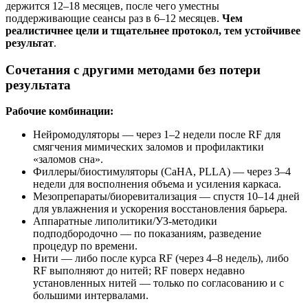
держится 12–18 месяцев, после чего уместны
поддерживающие сеансы раз в 6–12 месяцев.
Чем
реалистичнее цели и тщательнее протокол, тем устойчивее
результат
.
Сочетания с другими методами без потери
результата
Рабочие комбинации:
Нейромодуляторы — через 1–2 недели после RF для
смягчения мимических заломов и профилактики
«заломов сна».
Филлеры/биостимуляторы (CaHA, PLLA) — через 3–4
недели для восполнения объема и усиления каркаса.
Мезопрепараты/биоревитализация — спустя 10–14 дней
для увлажнения и ускорения восстановления барьера.
Аппаратные липолитики/УЗ‑методики
подподбородочно — по показаниям, разведение
процедур по времени.
Нити — либо после курса RF (через 4–8 недель), либо
RF выполняют до нитей; RF поверх недавно
установленных нитей — только по согласованию и с
большими интервалами.