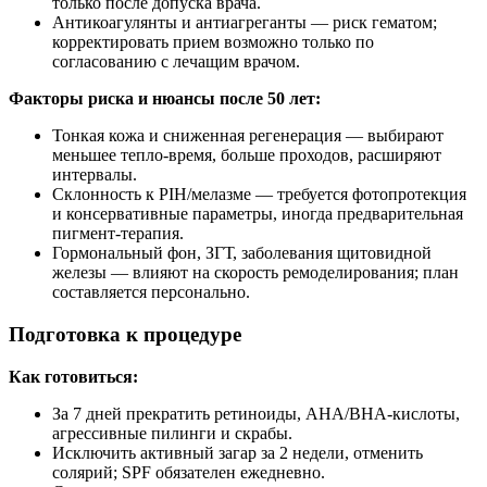
только после допуска врача.
Антикоагулянты и антиагреганты — риск гематом;
корректировать прием возможно только по
согласованию с лечащим врачом.
Факторы риска и нюансы после 50 лет:
Тонкая кожа и сниженная регенерация — выбирают
меньшее тепло‑время, больше проходов, расширяют
интервалы.
Склонность к PIH/мелазме — требуется фотопротекция
и консервативные параметры, иногда предварительная
пигмент‑терапия.
Гормональный фон, ЗГТ, заболевания щитовидной
железы — влияют на скорость ремоделирования; план
составляется персонально.
Подготовка к процедуре
Как готовиться:
За 7 дней прекратить ретиноиды, AHA/BHA‑кислоты,
агрессивные пилинги и скрабы.
Исключить активный загар за 2 недели, отменить
солярий; SPF обязателен ежедневно.