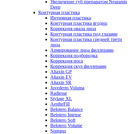
Увеличение губ препаратом Neuramis
Deep
Контурная пластика
Интимная пластика
Контурная пластика ягодиц
Коррекция овала лица
Контурная пластика под глазами
Контурная пластика средней трети
лица
Армирование лица филлерами
Коррекция подбородка
Коррекция носа
Коррекция скул филлерами
Aliaxin GP
Aliaxin EV
Aliaxin SR
Juvederm Voluma
Radiesse
Stylage XL
AestheFill
Belotero Balance
Belotero Intense
Belotero Soft
Belotero Volume
Soprano