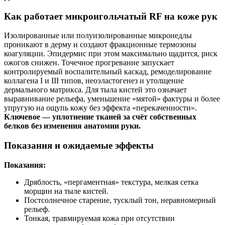
Как работает микроигольчатый RF на коже рук
Изолированные или полуизолированные микронедлы
проникают в дерму и создают фракционные термозоны
коагуляции. Эпидермис при этом максимально щадится, риск
ожогов снижен. Точечное прогревание запускает
контролируемый воспалительный каскад, ремоделирование
коллагена I и III типов, неоэластогенез и утолщение
дермального матрикса. Для тыла кистей это означает
выравнивание рельефа, уменьшение «мятой» фактуры и более
упругую на ощупь кожу без эффекта «перекаченности».
Ключевое — уплотнение тканей за счёт собственных
белков без изменения анатомии руки.
Показания и ожидаемые эффекты
Показания:
Дряблость, «пергаментная» текстура, мелкая сетка
морщин на тыле кистей.
Постсолнечное старение, тусклый тон, неравномерный
рельеф.
Тонкая, травмируемая кожа при отсутствии