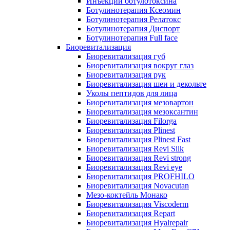
Инъекции ботулотоксина
Ботулинотерапия Ксеомин
Ботулинотерапия Релатокс
Ботулинотерапия Диспорт
Ботулинотерапия Full face
Биоревитализация
Биоревитализация губ
Биоревитализация вокруг глаз
Биоревитализация рук
Биоревитализация шеи и декольте
Уколы пептидов для лица
Биоревитализация мезовартон
Биоревитализация мезоксантин
Биоревитализация Filorga
Биоревитализация Plinest
Биоревитализация Plinest Fast
Биоревитализация Revi Silk
Биоревитализация Revi strong
Биоревитализация Revi eye
Биоревитализация PROFHILO
Биоревитализация Novacutan
Мезо-коктейль Монако
Биоревитализация Viscoderm
Биоревитализация Repart
Биоревитализация Hyalrepair