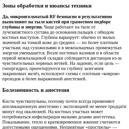
Зоны обработки и нюансы техники
Да, микроигольчатый RF безопасно и результативно
выполняют на тыле кистей при грамотном подборе
глубины и энергии.
Чаще работают на тыле от
лучезапястного сустава до основания пальцев с обходом
костных выступов. Глубина варьирует: обычно от малых
значений на тонкой коже до средних — по более плотным
участкам; над сухожильями и в межпальцевых промежутках
энергия уменьшается. Возле ногтевых валиков и в области
первой межпальцевой складки соблюдается дистанция из‑за
чувствительных нервных ветвей. На ладонях, если цель —
гипергидроз, ориентируются на глубину залегания
эккриновых желёз, используют схемы с плотным «ковром»
проходов и более выраженной анестезией.
Болезненность и анестезия
Кисти чувствительны, поэтому почти всегда применяют
аппликационную анестезию с экспозицией не менее тридцати
минут под окклюзией. На костных участках может
потребоваться инфильтрация малыми дозами анестетика.
Покалывание, тепло и кратковременное жжение считаются
допустимыми ощущениями. Неприятные «прострелы» —