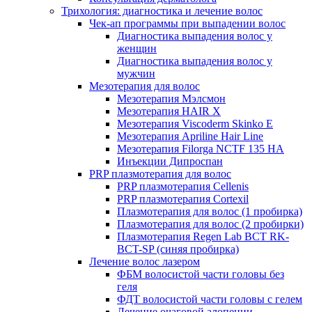
Трихология: диагностика и лечение волос
Чек-ап программы при выпадении волос
Диагностика выпадения волос у
женщин
Диагностика выпадения волос у
мужчин
Мезотерапия для волос
Мезотерапия Мэлсмон
Мезотерапия HAIR X
Мезотерапия Viscoderm Skinko E
Мезотерапия Apriline Hair Line
Мезотерапия Filorga NCTF 135 HA
Инъекции Дипроспан
PRP плазмотерапия для волос
PRP плазмотерапия Cellenis
PRP плазмотерапия Cortexil
Плазмотерапия для волос (1 пробирка)
Плазмотерапия для волос (2 пробирки)
Плазмотерапия Regen Lab BCT RK-
BCT-SP (синяя пробирка)
Лечение волос лазером
ФБМ волосистой части головы без
геля
ФДТ волосистой части головы с гелем
Лечение очаговой алопеции