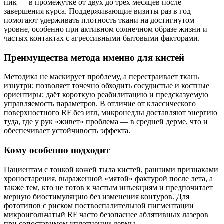
пик — в промежутке от двух до трёх месяцев после
завершения курса. Поддерживающие визиты раз в год
помогают удерживать плотность ткани на достигнутом
уровне, особенно при активном солнечном образе жизни и
частых контактах с агрессивными бытовыми факторами.
Преимущества метода именно для кистей
Методика не маскирует проблему, а перестраивает ткань
изнутри; позволяет точечно обходить сосудистые и костные
ориентиры; даёт короткую реабилитацию и предсказуемую
управляемость параметров. В отличие от классического
поверхностного RF без игл, микронедлы доставляют энергию
туда, где у рук «живет» проблема — в средней дерме, что и
обеспечивает устойчивость эффекта.
Кому особенно подходит
Пациентам с тонкой кожей тыла кистей, ранними признаками
хроностарения, выраженной «мятой» фактурой после лета, а
также тем, кто не готов к частым инъекциям и предпочитает
мерную биостимуляцию без изменения контуров. Для
фототипов с риском поствоспалительной пигментации
микроигольчатый RF часто безопаснее аблятивных лазеров
при сопоставимом уплотнении дермы.