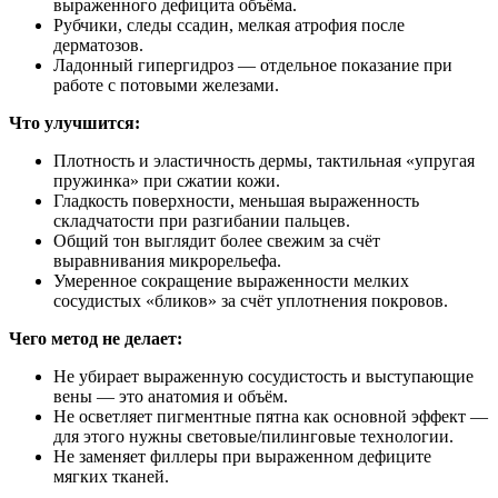
выраженного дефицита объёма.
Рубчики, следы ссадин, мелкая атрофия после
дерматозов.
Ладонный гипергидроз — отдельное показание при
работе с потовыми железами.
Что улучшится:
Плотность и эластичность дермы, тактильная «упругая
пружинка» при сжатии кожи.
Гладкость поверхности, меньшая выраженность
складчатости при разгибании пальцев.
Общий тон выглядит более свежим за счёт
выравнивания микрорельефа.
Умеренное сокращение выраженности мелких
сосудистых «бликов» за счёт уплотнения покровов.
Чего метод не делает:
Не убирает выраженную сосудистость и выступающие
вены — это анатомия и объём.
Не осветляет пигментные пятна как основной эффект —
для этого нужны световые/пилинговые технологии.
Не заменяет филлеры при выраженном дефиците
мягких тканей.