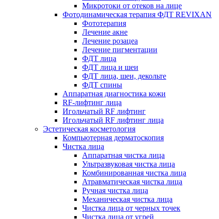
Микротоки от отеков на лице
Фотодинамическая терапия ФДТ REVIXAN
Фототерапия
Лечение акне
Лечение розацеа
Лечение пигментации
ФДТ лица
ФДТ лица и шеи
ФДТ лица, шеи, декольте
ФДТ спины
Аппаратная диагностика кожи
RF-лифтинг лица
Игольчатый RF лифтинг
Игольчатый RF лифтинг лица
Эстетическая косметология
Компьютерная дерматоскопия
Чистка лица
Аппаратная чистка лица
Ультразвуковая чистка лица
Комбинированная чистка лица
Атравматическая чистка лица
Ручная чистка лица
Механическая чистка лица
Чистка лица от черных точек
Чистка лица от угрей