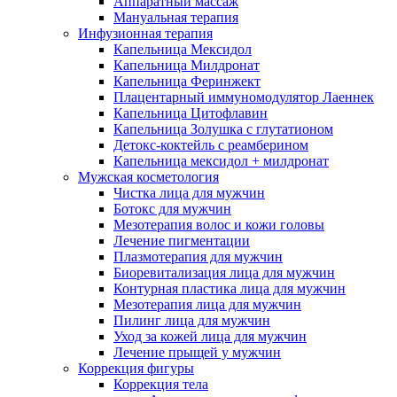
Аппаратный массаж
Мануальная терапия
Инфузионная терапия
Капельница Мексидол
Капельница Милдронат
Капельница Феринжект
Плацентарный иммуномодулятор Лаеннек
Капельница Цитофлавин
Капельница Золушка с глутатионом
Детокс-коктейль с реамберином
Капельница мексидол + милдронат
Мужская косметология
Чистка лица для мужчин
Ботокс для мужчин
Мезотерапия волос и кожи головы
Лечение пигментации
Плазмотерапия для мужчин
Биоревитализация лица для мужчин
Контурная пластика лица для мужчин
Мезотерапия лица для мужчин
Пилинг лица для мужчин
Уход за кожей лица для мужчин
Лечение прыщей у мужчин
Коррекция фигуры
Коррекция тела