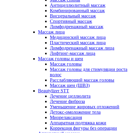
Антицеллюлитный массаж
Комбинированный массаж
Висцеральный массаж
Спортивный массаж
Лимфодренажный массаж
Массаж лица
Медицинский массаж лица
Пластический массаж лица
Лимфодренажный массаж лица
Лифтинг-массаж лица
Массаж головы и шеи
Массаж головы
Массаж головы для стимуляции роста
волос
Расслабляющий массаж головы
Массаж шеи (ШВЗ)
Beautylizer STT
Лечение целлюлита
Лечение фиброза
Уменьшение жировых отложений
Детокс-омоложение тела
Миорелаксация
Аппаратная подтяжка кожи
Коррекция фигуры без операции