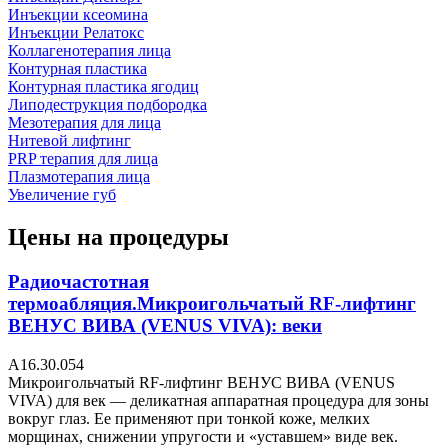
Инъекции ксеомина
Инъекции Релатокс
Коллагенотерапия лица
Контурная пластика
Контурная пластика ягодиц
Липодеструкция подбородка
Мезотерапия для лица
Нитевой лифтинг
PRP терапия для лица
Плазмотерапия лица
Увеличение губ
Цены на процедуры
Радиочастотная
термоабляция.Микроигольчатый RF-лифтинг
ВЕНУС ВИВА (VENUS VIVA): веки
А16.30.054
Микроигольчатый RF-лифтинг ВЕНУС ВИВА (VENUS
VIVA) для век — деликатная аппаратная процедура для зоны
вокруг глаз. Ее применяют при тонкой коже, мелких
морщинах, снижении упругости и «уставшем» виде век.