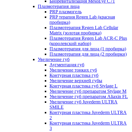
Биоревитализация MesoEye C71
Плазмотерапия лица
PRP плазмогель
PRP терапия Regen Lab (красная
пробирка)
Плазмотерапия Regen Lab Cellular
Matrix (золотая пробирка)
Плазмотерапия Regen Lab ACR-C Plus
(королевский набор)
Плазмотерапия для лица (1 пробирка)
Плазмотерапия для лица (2 пробирки)
Увеличение губ
Аугментация губ
Увеличение тонких губ
Контурная пластика губ
Увеличение верхней губы
Контурная пластика губ Stylage L
Увеличение губ препаратом Stylage M
Увеличение губ препаратом Aliaxin FL
Увеличение губ Juvederm ULTRA
SMILE
Контурная пластика Juvederm ULTRA
2
Контурная пластика Juvederm ULTRA
3