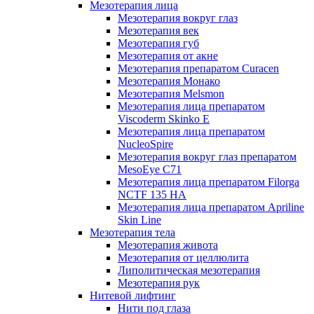
Мезотерапия лица
Мезотерапия вокруг глаз
Мезотерапия век
Мезотерапия губ
Мезотерапия от акне
Мезотерапия препаратом Curacen
Мезотерапия Монако
Мезотерапия Melsmon
Мезотерапия лица препаратом
Viscoderm Skinko E
Мезотерапия лица препаратом
NucleoSpire
Мезотерапия вокруг глаз препаратом
MesoEye С71
Мезотерапия лица препаратом Filorga
NCTF 135 HA
Мезотерапия лица препаратом Apriline
Skin Line
Мезотерапия тела
Мезотерапия живота
Мезотерапия от целлюлита
Липолитическая мезотерапия
Мезотерапия рук
Нитевой лифтинг
Нити под глаза