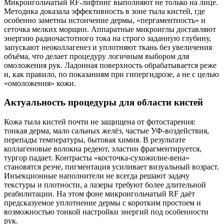
Микроигольчатый RF‑лифтинг выполняют не только на лице.
Методика доказала эффективность в зоне тыла кистей, где
особенно заметны истончение дермы, «пергаментность» и
сеточка мелких морщин. Аппаратные микроиглы доставляют
энергию радиочастотного тока на строго заданную глубину,
запускают неоколлагенез и уплотняют ткань без увеличения
объёма, что делает процедуру логичным выбором для
омоложения рук. Ладонная поверхность обрабатывается реже
и, как правило, по показаниям при гипергидрозе, а не с целью
«омоложения» кожи.
Актуальность процедуры для области кистей
Кожа тыла кистей почти не защищена от фотостарения:
тонкая дерма, мало сальных желёз, частые УФ‑воздействия,
перепады температуры, бытовая химия. В результате
коллагеновые волокна редеют, эластин фрагментируется,
тургор падает. Контрасты «косточка‑сухожилие‑вена»
становятся резче, пигментация усиливает визуальный возраст.
Инъекционные наполнители не всегда решают задачу
текстуры и плотности, а лазеры требуют более длительной
реабилитации. На этом фоне микроигольчатый RF даёт
предсказуемое уплотнение дермы с коротким простоем и
возможностью тонкой настройки энергий под особенности
рук.