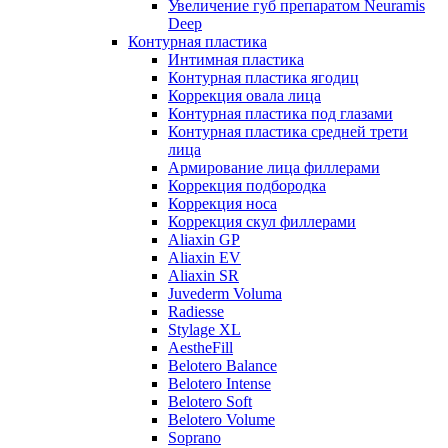
Увеличение губ препаратом Neuramis
Deep
Контурная пластика
Интимная пластика
Контурная пластика ягодиц
Коррекция овала лица
Контурная пластика под глазами
Контурная пластика средней трети
лица
Армирование лица филлерами
Коррекция подбородка
Коррекция носа
Коррекция скул филлерами
Aliaxin GP
Aliaxin EV
Aliaxin SR
Juvederm Voluma
Radiesse
Stylage XL
AestheFill
Belotero Balance
Belotero Intense
Belotero Soft
Belotero Volume
Soprano