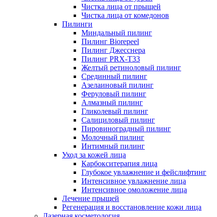
Чистка лица от прыщей
Чистка лица от комедонов
Пилинги
Миндальный пилинг
Пилинг Biorepeel
Пилинг Джесснера
Пилинг PRX-T33
Желтый ретиноловый пилинг
Срединный пилинг
Азелаиновый пилинг
Феруловый пилинг
Алмазный пилинг
Гликолевый пилинг
Салициловый пилинг
Пировиноградный пилинг
Молочный пилинг
Интимный пилинг
Уход за кожей лица
Карбокситерапия лица
Глубокое увлажнение и фейслифтинг
Интенсивное увлажнение лица
Интенсивное омоложение лица
Лечение прыщей
Регенерация и восстановление кожи лица
Лазерная косметология