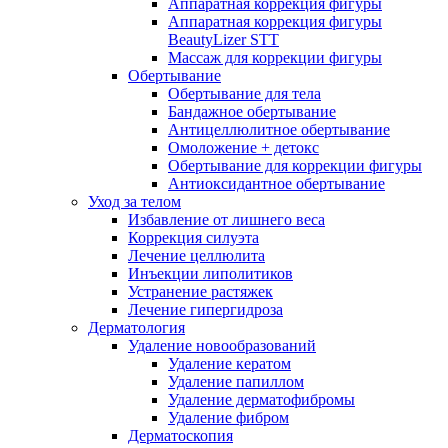
Аппаратная коррекция фигуры
Аппаратная коррекция фигуры
BeautyLizer STT
Массаж для коррекции фигуры
Обертывание
Обертывание для тела
Бандажное обертывание
Антицеллюлитное обертывание
Омоложение + детокс
Обертывание для коррекции фигуры
Антиоксидантное обертывание
Уход за телом
Избавление от лишнего веса
Коррекция силуэта
Лечение целлюлита
Инъекции липолитиков
Устранение растяжек
Лечение гипергидроза
Дерматология
Удаление новообразований
Удаление кератом
Удаление папиллом
Удаление дерматофибромы
Удаление фибром
Дерматоскопия