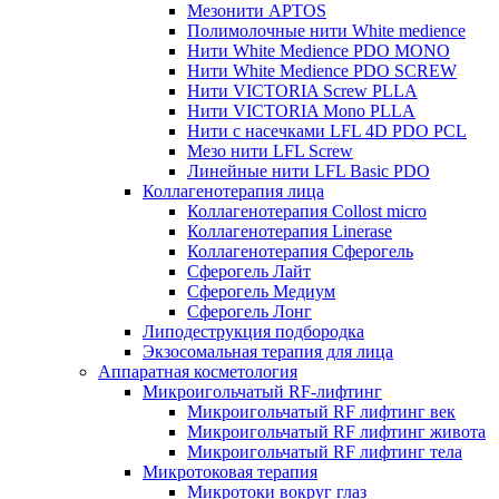
Мезонити APTOS
Полимолочные нити White medience
Нити White Medience PDO MONO
Нити White Medience PDO SCREW
Нити VICTORIA Screw PLLA
Нити VICTORIA Mono PLLA
Нити с насечками LFL 4D PDO PCL
Мезо нити LFL Screw
Линейные нити LFL Basic PDO
Коллагенотерапия лица
Коллагенотерапия Collost micro
Коллагенотерапия Linerase
Коллагенотерапия Сферогель
Сферогель Лайт
Сферогель Медиум
Сферогель Лонг
Липодеструкция подбородка
Экзосомальная терапия для лица
Аппаратная косметология
Микроигольчатый RF-лифтинг
Микроигольчатый RF лифтинг век
Микроигольчатый RF лифтинг живота
Микроигольчатый RF лифтинг тела
Микротоковая терапия
Микротоки вокруг глаз