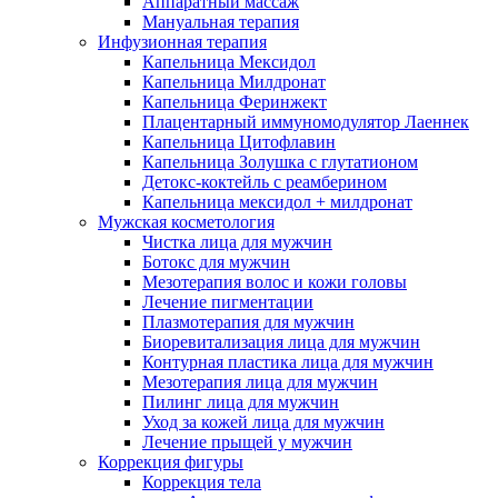
Аппаратный массаж
Мануальная терапия
Инфузионная терапия
Капельница Мексидол
Капельница Милдронат
Капельница Феринжект
Плацентарный иммуномодулятор Лаеннек
Капельница Цитофлавин
Капельница Золушка с глутатионом
Детокс-коктейль с реамберином
Капельница мексидол + милдронат
Мужская косметология
Чистка лица для мужчин
Ботокс для мужчин
Мезотерапия волос и кожи головы
Лечение пигментации
Плазмотерапия для мужчин
Биоревитализация лица для мужчин
Контурная пластика лица для мужчин
Мезотерапия лица для мужчин
Пилинг лица для мужчин
Уход за кожей лица для мужчин
Лечение прыщей у мужчин
Коррекция фигуры
Коррекция тела