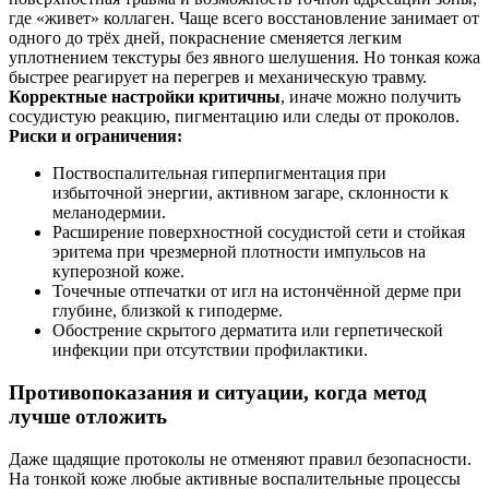
где «живет» коллаген. Чаще всего восстановление занимает от
одного до трёх дней, покраснение сменяется легким
уплотнением текстуры без явного шелушения. Но тонкая кожа
быстрее реагирует на перегрев и механическую травму.
Корректные настройки критичны
, иначе можно получить
сосудистую реакцию, пигментацию или следы от проколов.
Риски и ограничения:
Поствоспалительная гиперпигментация при
избыточной энергии, активном загаре, склонности к
меланодермии.
Расширение поверхностной сосудистой сети и стойкая
эритема при чрезмерной плотности импульсов на
куперозной коже.
Точечные отпечатки от игл на истончённой дерме при
глубине, близкой к гиподерме.
Обострение скрытого дерматита или герпетической
инфекции при отсутствии профилактики.
Противопоказания и ситуации, когда метод
лучше отложить
Даже щадящие протоколы не отменяют правил безопасности.
На тонкой коже любые активные воспалительные процессы