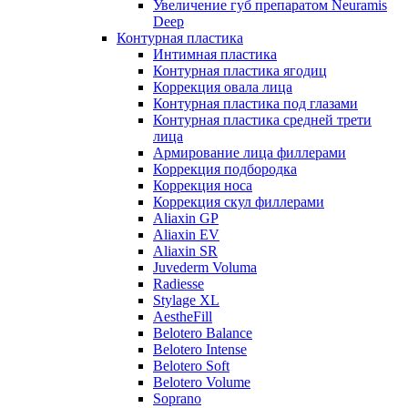
Увеличение губ препаратом Neuramis
Deep
Контурная пластика
Интимная пластика
Контурная пластика ягодиц
Коррекция овала лица
Контурная пластика под глазами
Контурная пластика средней трети
лица
Армирование лица филлерами
Коррекция подбородка
Коррекция носа
Коррекция скул филлерами
Aliaxin GP
Aliaxin EV
Aliaxin SR
Juvederm Voluma
Radiesse
Stylage XL
AestheFill
Belotero Balance
Belotero Intense
Belotero Soft
Belotero Volume
Soprano