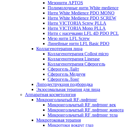
Мезонити APTOS
Полимолочные нити White medience
Нити White Medience PDO MONO
Нити White Medience PDO SCREW
Нити VICTORIA Screw PLLA
Нити VICTORIA Mono PLLA
Нити с насечками LFL 4D PDO PCL
Мезо нити LFL Screw
Линейные нити LFL Basic PDO
Коллагенотерапия лица
Коллагенотерапия Collost micro
Коллагенотерапия Linerase
Коллагенотерапия Сферогель
Сферогель Лайт
Сферогель Медиум
Сферогель Лонг
Липодеструкция подбородка
Экзосомальная терапия для лица
Аппаратная косметология
Микроигольчатый RF-лифтинг
Микроигольчатый RF лифтинг век
Микроигольчатый RF лифтинг живота
Микроигольчатый RF лифтинг тела
Микротоковая терапия
Микротоки вокруг глаз