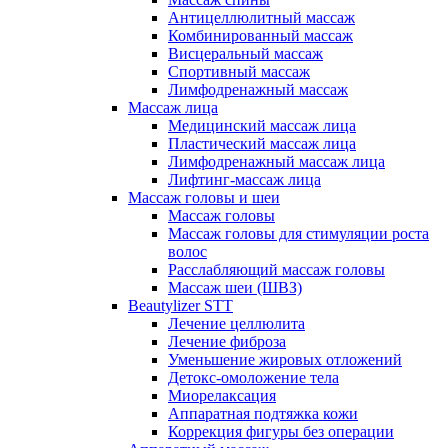
Антицеллюлитный массаж
Комбинированный массаж
Висцеральный массаж
Спортивный массаж
Лимфодренажный массаж
Массаж лица
Медицинский массаж лица
Пластический массаж лица
Лимфодренажный массаж лица
Лифтинг-массаж лица
Массаж головы и шеи
Массаж головы
Массаж головы для стимуляции роста
волос
Расслабляющий массаж головы
Массаж шеи (ШВЗ)
Beautylizer STT
Лечение целлюлита
Лечение фиброза
Уменьшение жировых отложений
Детокс-омоложение тела
Миорелаксация
Аппаратная подтяжка кожи
Коррекция фигуры без операции