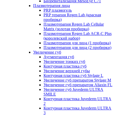
Биоревитализация MesoEye C71
Плазмотерапия лица
PRP плазмогель
PRP терапия Regen Lab (красная
пробирка)
Плазмотерапия Regen Lab Cellular
Matrix (золотая пробирка)
Плазмотерапия Regen Lab ACR-C Plus
(королевский набор)
Плазмотерапия для лица (1 пробирка)
Плазмотерапия для лица (2 пробирки)
Увеличение губ
Аугментация губ
Увеличение тонких губ
Контурная пластика губ
Увеличение верхней губы
Контурная пластика губ Stylage L
Увеличение губ препаратом Stylage M
Увеличение губ препаратом Aliaxin FL
Увеличение губ Juvederm ULTRA
SMILE
Контурная пластика Juvederm ULTRA
2
Контурная пластика Juvederm ULTRA
3