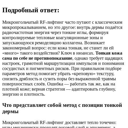
Подробный ответ:
Микроигольчатый RF-лифтинг часто путают с классическим
микропрокалыванием, но это другое: внутрь дермы подаётся
радиочастотная энергия через тонкие иглы, формируя
контролируемые тепловые коагуляционные зоны и
запускающуюся ремоделяцию коллагена. Возникает
закономерный вопрос: если кожа тонкая, не станет ли ей
«много» такого воздействия? Ключ в нюансах.
Тонкая кожа
сама по себе не противопоказание
, однако требует щадящих
настроек, грамотной маршрутизации импульсов и понимания
сосудистых и пигментных рисков. При правильном подборе
параметров метод помогает убрать «креповую» текстуру,
снизить дряблость и сузить поры без выраженной травмы
поверхностных слоёв. Ошибка — работать так же, как на
плотной коже; верная стратегия — адаптировать глубину,
энергию и плотность.
Что представляет собой метод с позиции тонкой
дермы
Микроигольчатый RF-лифтинг доставляет тепло точечно:
иглы механически проходят роговой слой и эпидермис, а