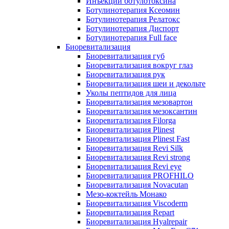
Инъекции ботулотоксина
Ботулинотерапия Ксеомин
Ботулинотерапия Релатокс
Ботулинотерапия Диспорт
Ботулинотерапия Full face
Биоревитализация
Биоревитализация губ
Биоревитализация вокруг глаз
Биоревитализация рук
Биоревитализация шеи и декольте
Уколы пептидов для лица
Биоревитализация мезовартон
Биоревитализация мезоксантин
Биоревитализация Filorga
Биоревитализация Plinest
Биоревитализация Plinest Fast
Биоревитализация Revi Silk
Биоревитализация Revi strong
Биоревитализация Revi eye
Биоревитализация PROFHILO
Биоревитализация Novacutan
Мезо-коктейль Монако
Биоревитализация Viscoderm
Биоревитализация Repart
Биоревитализация Hyalrepair