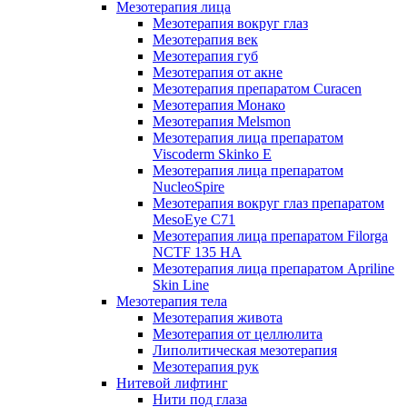
Мезотерапия лица
Мезотерапия вокруг глаз
Мезотерапия век
Мезотерапия губ
Мезотерапия от акне
Мезотерапия препаратом Curacen
Мезотерапия Монако
Мезотерапия Melsmon
Мезотерапия лица препаратом
Viscoderm Skinko E
Мезотерапия лица препаратом
NucleoSpire
Мезотерапия вокруг глаз препаратом
MesoEye С71
Мезотерапия лица препаратом Filorga
NCTF 135 HA
Мезотерапия лица препаратом Apriline
Skin Line
Мезотерапия тела
Мезотерапия живота
Мезотерапия от целлюлита
Липолитическая мезотерапия
Мезотерапия рук
Нитевой лифтинг
Нити под глаза