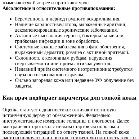
«замечаются» быстрее и протекают ярче.
Абсолютные и относительные противопоказания:
Беременность и период грудного вскармливания.
Наличие кардиостимулятора, выраженные аритмии,
декомпенсированные хронические заболевания.
Активные высыпания герпеса, бактериальные или
грибковые инфекции в зоне обработки.
Системные кожные заболевания в фазе обострения,
выраженный дерматит, розацеа с активной эритемой.
Склонность к келоидным рубцам, нарушения
свертываемости или прием антикоагулянтов.
Недавний приём системного изотретиноина; требуется
пауза по согласованию с врачом.
Сильно загорелая кожа или недавнее УФ-облучение без
защиты.
Как врач подбирает параметры для тонкой кожи
Оценка стартует с диагностики: отличают истинную
истончённую дерму от обезвоженной. Желательно
инструментальное измерение толщины и плотности. Далее
выстраивают протокол с низким стартовым порогом и
последующей титрацией по ответу тканей. На тонкой коже
часто используют один проход, сниженную плотность точек и