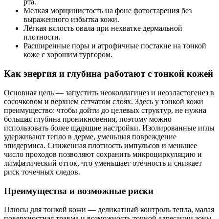
рта.
Мелкая морщинистость на фоне фотостарения без
выраженного избытка кожи.
Лёгкая вялость овала при нехватке дермальной
плотности.
Расширенные поры и атрофичные постакне на тонкой
коже с хорошим тургором.
Как энергия и глубина работают с тонкой кожей
Основная цель — запустить неоколлагинез и неоэластогенез в
сосочковом и верхнем сетчатом слоях. Здесь у тонкой кожи
преимущество: чтобы дойти до целевых структур, не нужна
большая глубина проникновения, поэтому можно
использовать более щадящие настройки. Изолированные иглы
удерживают тепло в дерме, уменьшая повреждение
эпидермиса. Сниженная плотность импульсов и меньшее
число проходов позволяют сохранить микроциркуляцию и
лимфатический отток, что уменьшает отёчность и снижает
риск точечных следов.
Преимущества и возможные риски
Плюсы для тонкой кожи — деликатный контроль тепла, малая
поверхностная травма и возможность точной адресации зоны,