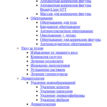
Аппаратная коррекция фигуры
Аппаратная коррекция фигуры
BeautyLizer STT
Массаж для коррекции фигуры
Обертывание
Обертывание для тела
Бандажное обертывание
Антицеллюлитное обертывание
Омоложение + детокс
Обертывание для коррекции фигуры
Антиоксидантное обертывание
Уход за телом
Избавление от лишнего веса
Коррекция силуэта
Лечение целлюлита
Инъекции липолитиков
Устранение растяжек
Лечение гипергидроза
Дерматология
Удаление новообразований
Удаление кератом
Удаление папиллом
Удаление дерматофибромы
Удаление фибром
Дерматоскопия