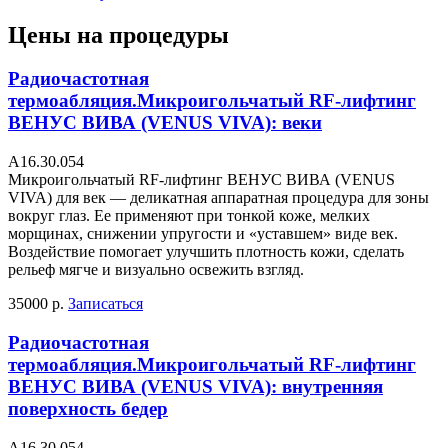
Цены на процедуры
Радиочастотная
термоабляция.Микроигольчатый RF-лифтинг
ВЕНУС ВИВА (VENUS VIVA): веки
А16.30.054
Микроигольчатый RF-лифтинг ВЕНУС ВИВА (VENUS
VIVA) для век — деликатная аппаратная процедура для зоны
вокруг глаз. Ее применяют при тонкой коже, мелких
морщинах, снижении упругости и «уставшем» виде век.
Воздействие помогает улучшить плотность кожи, сделать
рельеф мягче и визуально освежить взгляд.
35000 р.
Записаться
Радиочастотная
термоабляция.Микроигольчатый RF-лифтинг
ВЕНУС ВИВА (VENUS VIVA): внутренняя
поверхность бедер
А16.30.054