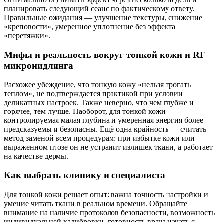
планировать следующий сеанс по фактическому ответу.
Правильные ожидания — улучшение текстуры, снижение
«креповости», умеренное уплотнение без эффекта
«перетяжки».
Мифы и реальность вокруг тонкой кожи и RF-
микронидлинга
Расхожее убеждение, что тонкую кожу «нельзя трогать
теплом», не подтверждается практикой при условии
деликатных настроек. Также неверно, что чем глубже и
горячее, тем лучше. Наоборот, для тонкой кожи
контролируемая малая глубина и умеренная энергия более
предсказуемы и безопасны. Ещё одна крайность — считать
метод заменой всем процедурам: при избытке кожи или
выраженном птозе он не устранит излишек ткани, а работает
на качестве дермы.
Как выбрать клинику и специалиста
Для тонкой кожи решает опыт: важна точность настройки и
умение читать ткани в реальном времени. Обращайте
внимание на наличие протоколов безопасности, возможность
индивидуальной калибровки, готовность врача начать с