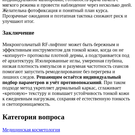
мягкого режима и провести наблюдение через несколько дней.
Желательна фотофиксация и понятный план курса.
Прозрачные ожидания и поэтапная тактика снижают риск и
улучшают итог.
Заключение
Микроигольчатый RF-лифтинг может быть бережным и
эффективным инструментом для тонкой кожи, когда он не
«копирует» протоколы плотной дермы, а подстраивается под
её архитектуру. Изолированные иглы, умеренная глубина,
низкая плотность импульсов и разумная частотность сеансов
помогают запустить ремоделирование без перегрева и
лишних следов.
Решающим остаётся индивидуальный
подбор параметров и учёт противопоказаний
. При таком
подходе метод укрепляет дермальный каркас, сглаживает
«креповую» текстуру и повышает устойчивость тонкой кожи
к ежедневным нагрузкам, сохраняя её естественную тонкость
и светопроницаемость.
Категория вопроса
Медицинская косметология