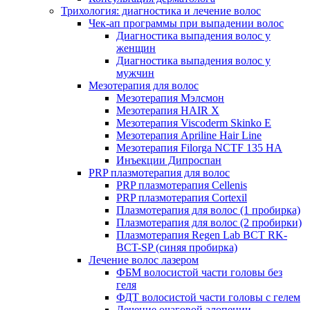
Трихология: диагностика и лечение волос
Чек-ап программы при выпадении волос
Диагностика выпадения волос у
женщин
Диагностика выпадения волос у
мужчин
Мезотерапия для волос
Мезотерапия Мэлсмон
Мезотерапия HAIR X
Мезотерапия Viscoderm Skinko E
Мезотерапия Apriline Hair Line
Мезотерапия Filorga NCTF 135 HA
Инъекции Дипроспан
PRP плазмотерапия для волос
PRP плазмотерапия Cellenis
PRP плазмотерапия Cortexil
Плазмотерапия для волос (1 пробирка)
Плазмотерапия для волос (2 пробирки)
Плазмотерапия Regen Lab BCT RK-
BCT-SP (синяя пробирка)
Лечение волос лазером
ФБМ волосистой части головы без
геля
ФДТ волосистой части головы с гелем
Лечение очаговой алопеции