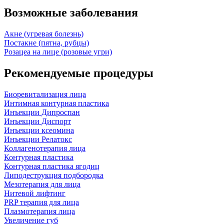
Возможные заболевания
Акне (угревая болезнь)
Постакне (пятна, рубцы)
Розацеа на лице (розовые угри)
Рекомендуемые процедуры
Биоревитализация лица
Интимная контурная пластика
Инъекции Дипроспан
Инъекции Диспорт
Инъекции ксеомина
Инъекции Релатокс
Коллагенотерапия лица
Контурная пластика
Контурная пластика ягодиц
Липодеструкция подбородка
Мезотерапия для лица
Нитевой лифтинг
PRP терапия для лица
Плазмотерапия лица
Увеличение губ