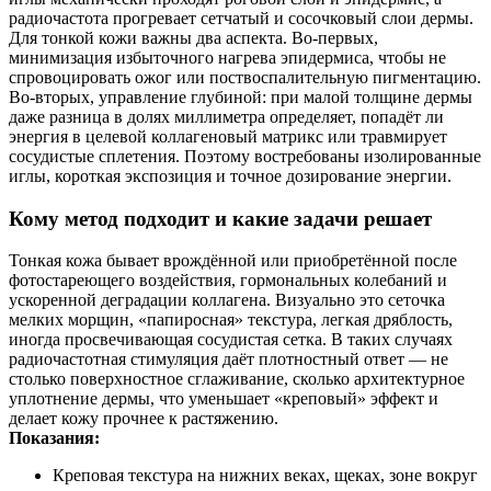
радиочастота прогревает сетчатый и сосочковый слои дермы.
Для тонкой кожи важны два аспекта. Во-первых,
минимизация избыточного нагрева эпидермиса, чтобы не
спровоцировать ожог или поствоспалительную пигментацию.
Во-вторых, управление глубиной: при малой толщине дермы
даже разница в долях миллиметра определяет, попадёт ли
энергия в целевой коллагеновый матрикс или травмирует
сосудистые сплетения. Поэтому востребованы изолированные
иглы, короткая экспозиция и точное дозирование энергии.
Кому метод подходит и какие задачи решает
Тонкая кожа бывает врождённой или приобретённой после
фотостареющего воздействия, гормональных колебаний и
ускоренной деградации коллагена. Визуально это сеточка
мелких морщин, «папиросная» текстура, легкая дряблость,
иногда просвечивающая сосудистая сетка. В таких случаях
радиочастотная стимуляция даёт плотностный ответ — не
столько поверхностное сглаживание, сколько архитектурное
уплотнение дермы, что уменьшает «креповый» эффект и
делает кожу прочнее к растяжению.
Показания:
Креповая текстура на нижних веках, щеках, зоне вокруг