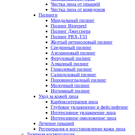
Чистка лица от прыщей
Чистка лица от комедонов
Пилинги
Миндальный пилинг
Пилинг Biorepeel
Пилинг Джесснера
Пилинг PRX-T33
Желтый ретиноловый пилинг
Срединный пилинг
Азелаиновый пилинг
Феруловый пилинг
Алмазный пилинг
Гликолевый пилинг
Салициловый пилинг
Пировиноградный пилинг
Молочный пилинг
Интимный пилинг
Уход за кожей лица
Карбокситерапия лица
Глубокое увлажнение и фейслифтинг
Интенсивное увлажнение лица
Интенсивное омоложение лица
Лечение прыщей
Регенерация и восстановление кожи лица
Лазерная косметология