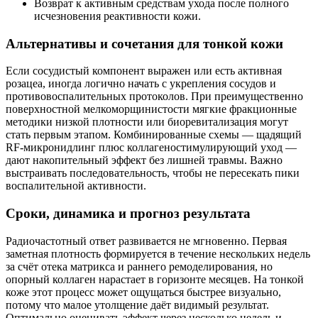
Возврат к активным средствам ухода после полного
исчезновения реактивности кожи.
Альтернативы и сочетания для тонкой кожи
Если сосудистый компонент выражен или есть активная
розацеа, иногда логично начать с укрепления сосудов и
противовоспалительных протоколов. При преимущественно
поверхностной мелкоморщинистости мягкие фракционные
методики низкой плотности или биоревитализация могут
стать первым этапом. Комбинированные схемы — щадящий
RF-микронидлинг плюс коллагеностимулирующий уход —
дают накопительный эффект без лишней травмы. Важно
выстраивать последовательность, чтобы не пересекать пики
воспалительной активности.
Сроки, динамика и прогноз результата
Радиочастотный ответ развивается не мгновенно. Первая
заметная плотность формируется в течение нескольких недель
за счёт отека матрикса и раннего ремоделирования, но
опорный коллаген нарастает в горизонте месяцев. На тонкой
коже этот процесс может ощущаться быстрее визуально,
потому что малое утолщение даёт видимый результат.
Оптимально оценивать эффект через несколько недель и