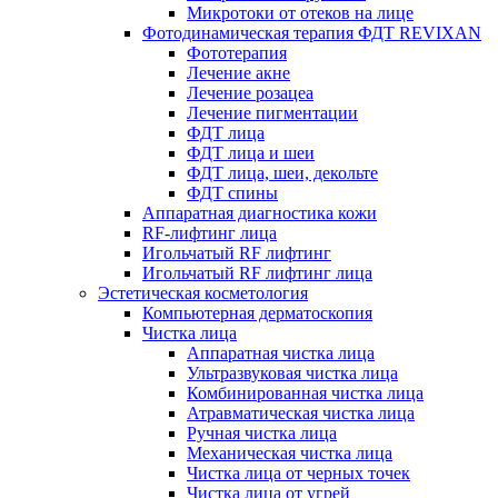
Микротоки от отеков на лице
Фотодинамическая терапия ФДТ REVIXAN
Фототерапия
Лечение акне
Лечение розацеа
Лечение пигментации
ФДТ лица
ФДТ лица и шеи
ФДТ лица, шеи, декольте
ФДТ спины
Аппаратная диагностика кожи
RF-лифтинг лица
Игольчатый RF лифтинг
Игольчатый RF лифтинг лица
Эстетическая косметология
Компьютерная дерматоскопия
Чистка лица
Аппаратная чистка лица
Ультразвуковая чистка лица
Комбинированная чистка лица
Атравматическая чистка лица
Ручная чистка лица
Механическая чистка лица
Чистка лица от черных точек
Чистка лица от угрей