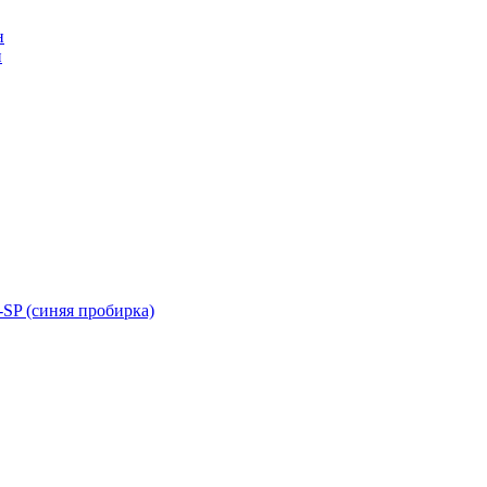
н
н
SP (синяя пробирка)