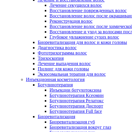
Лечение секущихся волос
Восстановление поврежденных волос
Восстановление волос после окрашиван
Реконструкция волос
Восстановление волос после химическо
Восстановление и уход за волосами пос
Глубокое увлажнение сухих волос
Биоревитализация для волос и кожи головы
Диагностика волос
Фототрихограмма волос
Трихоскопия
Лечение выпадения волос
Пилинг для кожи головы
Экзосомальная терапия для волос
Инъекционная косметология
Ботулинотерапия
Инъекции ботулотоксина
Ботулинотерапия Ксеомин
Ботулинотерапия Релатокс
Ботулинотерапия Диспорт
Ботулинотерапия Full face
Биоревитализация
Биоревитализация губ
Биоревитализация вокруг глаз