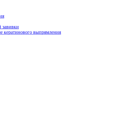
ия
й завивки
ле кератинового выпрямления