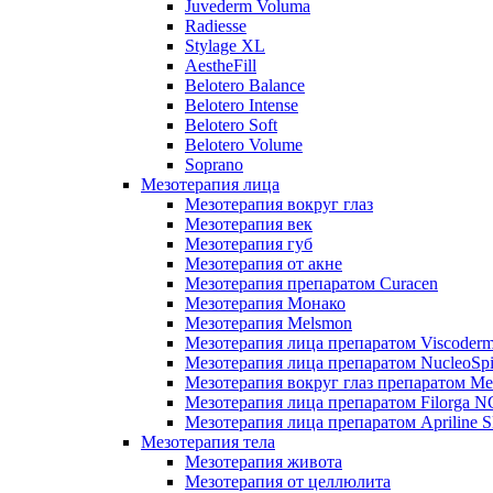
Juvederm Voluma
Radiesse
Stylage XL
AestheFill
Belotero Balance
Belotero Intense
Belotero Soft
Belotero Volume
Soprano
Мезотерапия лица
Мезотерапия вокруг глаз
Мезотерапия век
Мезотерапия губ
Мезотерапия от акне
Мезотерапия препаратом Curacen
Мезотерапия Монако
Мезотерапия Melsmon
Мезотерапия лица препаратом Viscoderm
Мезотерапия лица препаратом NucleoSpi
Мезотерапия вокруг глаз препаратом M
Мезотерапия лица препаратом Filorga 
Мезотерапия лица препаратом Apriline S
Мезотерапия тела
Мезотерапия живота
Мезотерапия от целлюлита