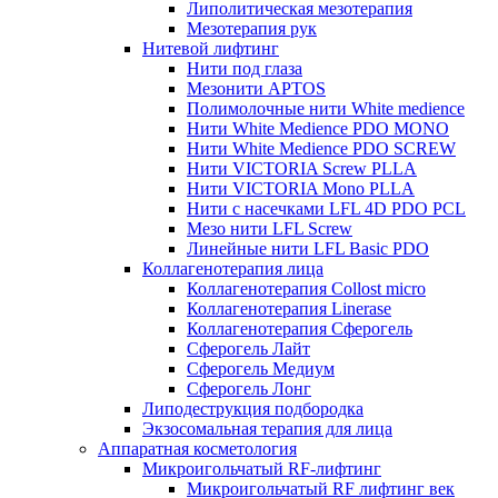
Липолитическая мезотерапия
Мезотерапия рук
Нитевой лифтинг
Нити под глаза
Мезонити APTOS
Полимолочные нити White medience
Нити White Medience PDO MONO
Нити White Medience PDO SCREW
Нити VICTORIA Screw PLLA
Нити VICTORIA Mono PLLA
Нити с насечками LFL 4D PDO PCL
Мезо нити LFL Screw
Линейные нити LFL Basic PDO
Коллагенотерапия лица
Коллагенотерапия Collost micro
Коллагенотерапия Linerase
Коллагенотерапия Сферогель
Сферогель Лайт
Сферогель Медиум
Сферогель Лонг
Липодеструкция подбородка
Экзосомальная терапия для лица
Аппаратная косметология
Микроигольчатый RF-лифтинг
Микроигольчатый RF лифтинг век