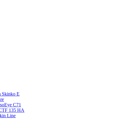
 Skinko E
re
esoEye С71
NCTF 135 HA
kin Line