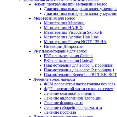
Чек-ап программы при выпадении волос
Диагностика выпадения волос у женщи
Диагностика выпадения волос у мужчи
Мезотерапия для волос
Мезотерапия Мэлсмон
Мезотерапия HAIR X
Мезотерапия Viscoderm Skinko E
Мезотерапия Apriline Hair Line
Мезотерапия Filorga NCTF 135 HA
Инъекции Дипроспан
PRP плазмотерапия для волос
PRP плазмотерапия Cellenis
PRP плазмотерапия Cortexil
Плазмотерапия для волос (1 пробирка)
Плазмотерапия для волос (2 пробирки)
Плазмотерапия Regen Lab BCT RK-BCT-
Лечение волос лазером
ФБМ волосистой части головы без геля
ФДТ волосистой части головы с гелем
Лечение очаговой алопеции
Лечение андрогенной алопеции
Лечение фолликулита
Лечение себорейного дерматита
Лечение псориаза
Лечение и восстановление волос