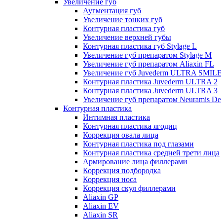
Увеличение губ
Аугментация губ
Увеличение тонких губ
Контурная пластика губ
Увеличение верхней губы
Контурная пластика губ Stylage L
Увеличение губ препаратом Stylage M
Увеличение губ препаратом Aliaxin FL
Увеличение губ Juvederm ULTRA SMIL
Контурная пластика Juvederm ULTRA 2
Контурная пластика Juvederm ULTRA 3
Увеличение губ препаратом Neuramis De
Контурная пластика
Интимная пластика
Контурная пластика ягодиц
Коррекция овала лица
Контурная пластика под глазами
Контурная пластика средней трети лица
Армирование лица филлерами
Коррекция подбородка
Коррекция носа
Коррекция скул филлерами
Aliaxin GP
Aliaxin EV
Aliaxin SR