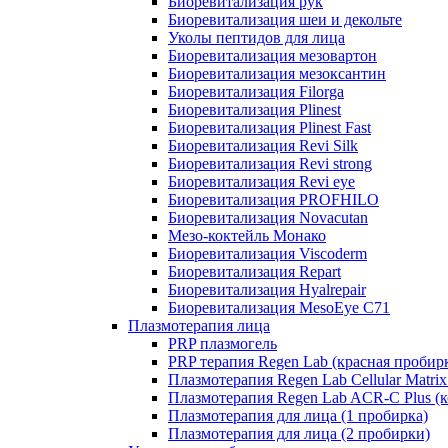
Биоревитализация рук
Биоревитализация шеи и декольте
Уколы пептидов для лица
Биоревитализация мезовартон
Биоревитализация мезоксантин
Биоревитализация Filorga
Биоревитализация Plinest
Биоревитализация Plinest Fast
Биоревитализация Revi Silk
Биоревитализация Revi strong
Биоревитализация Revi eye
Биоревитализация PROFHILO
Биоревитализация Novacutan
Мезо-коктейль Монако
Биоревитализация Viscoderm
Биоревитализация Repart
Биоревитализация Hyalrepair
Биоревитализация MesoEye C71
Плазмотерапия лица
PRP плазмогель
PRP терапия Regen Lab (красная пробир
Плазмотерапия Regen Lab Cellular Matrix
Плазмотерапия Regen Lab ACR-C Plus (к
Плазмотерапия для лица (1 пробирка)
Плазмотерапия для лица (2 пробирки)