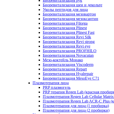
Биоревитализация рук
Биоревитализация шеи и декольте
Уколы пептидов для лица
Биоревитализация мезовартон
Биоревитализация мезоксантин
Биоревитализация Filorga
Биоревитализация Plinest
Биоревитализация Plinest Fast
Биоревитализация Revi Silk
Биоревитализация Revi strong
Биоревитализация Revi eye
Биоревитализация PROFHILO
Биоревитализация Novacutan
Мезо-коктейль Монако
Биоревитализация Viscoderm
Биоревитализация Repart
Биоревитализация Hyalrepair
Биоревитализация MesoEye C71
Плазмотерапия лица
PRP плазмогель
PRP терапия Regen Lab (красная пробир
Плазмотерапия Regen Lab Cellular Matrix
Плазмотерапия Regen Lab ACR-C Plus (к
Плазмотерапия для лица (1 пробирка)
Плазмотерапия для лица (2 пробирки)