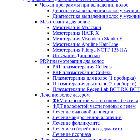
Чек-ап программы при выпадении волос
Диагностика выпадения волос у женщи
Диагностика выпадения волос у мужчи
Мезотерапия для волос
Мезотерапия Мэлсмон
Мезотерапия HAIR X
Мезотерапия Viscoderm Skinko E
Мезотерапия Apriline Hair Line
Мезотерапия Filorga NCTF 135 HA
Инъекции Дипроспан
PRP плазмотерапия для волос
PRP плазмотерапия Cellenis
PRP плазмотерапия Cortexil
Плазмотерапия для волос (1 пробирка)
Плазмотерапия для волос (2 пробирки)
Плазмотерапия Regen Lab BCT RK-BCT-
Лечение волос лазером
ФБМ волосистой части головы без геля
ФДТ волосистой части головы с гелем
Лечение очаговой алопеции
Лечение андрогенной алопеции
Лечение фолликулита
Лечение себорейного дерматита
Лечение псориаза
Лечение и восстановление волос