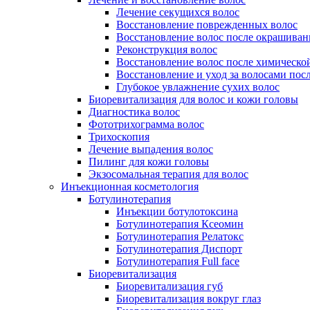
Лечение секущихся волос
Восстановление поврежденных волос
Восстановление волос после окрашиван
Реконструкция волос
Восстановление волос после химическо
Восстановление и уход за волосами пос
Глубокое увлажнение сухих волос
Биоревитализация для волос и кожи головы
Диагностика волос
Фототрихограмма волос
Трихоскопия
Лечение выпадения волос
Пилинг для кожи головы
Экзосомальная терапия для волос
Инъекционная косметология
Ботулинотерапия
Инъекции ботулотоксина
Ботулинотерапия Ксеомин
Ботулинотерапия Релатокс
Ботулинотерапия Диспорт
Ботулинотерапия Full face
Биоревитализация
Биоревитализация губ
Биоревитализация вокруг глаз