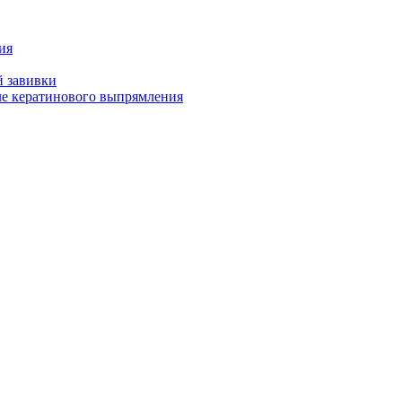
ия
й завивки
ле кератинового выпрямления