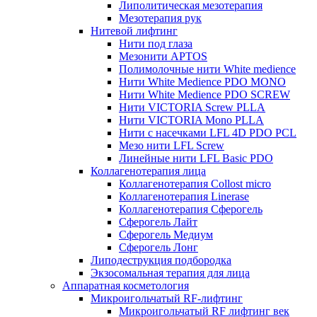
Липолитическая мезотерапия
Мезотерапия рук
Нитевой лифтинг
Нити под глаза
Мезонити APTOS
Полимолочные нити White medience
Нити White Medience PDO MONO
Нити White Medience PDO SCREW
Нити VICTORIA Screw PLLA
Нити VICTORIA Mono PLLA
Нити с насечками LFL 4D PDO PCL
Мезо нити LFL Screw
Линейные нити LFL Basic PDO
Коллагенотерапия лица
Коллагенотерапия Collost micro
Коллагенотерапия Linerase
Коллагенотерапия Сферогель
Сферогель Лайт
Сферогель Медиум
Сферогель Лонг
Липодеструкция подбородка
Экзосомальная терапия для лица
Аппаратная косметология
Микроигольчатый RF-лифтинг
Микроигольчатый RF лифтинг век