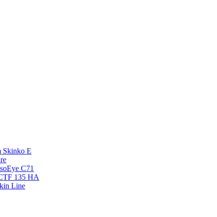
 Skinko E
re
esoEye С71
NCTF 135 HA
kin Line