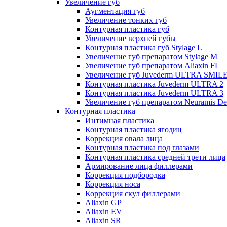
Увеличение губ
Аугментация губ
Увеличение тонких губ
Контурная пластика губ
Увеличение верхней губы
Контурная пластика губ Stylage L
Увеличение губ препаратом Stylage M
Увеличение губ препаратом Aliaxin FL
Увеличение губ Juvederm ULTRA SMIL
Контурная пластика Juvederm ULTRA 2
Контурная пластика Juvederm ULTRA 3
Увеличение губ препаратом Neuramis De
Контурная пластика
Интимная пластика
Контурная пластика ягодиц
Коррекция овала лица
Контурная пластика под глазами
Контурная пластика средней трети лица
Армирование лица филлерами
Коррекция подбородка
Коррекция носа
Коррекция скул филлерами
Aliaxin GP
Aliaxin EV
Aliaxin SR