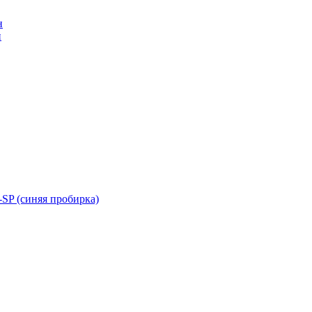
н
н
SP (синяя пробирка)