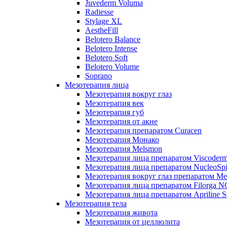
Juvederm Voluma
Radiesse
Stylage XL
AestheFill
Belotero Balance
Belotero Intense
Belotero Soft
Belotero Volume
Soprano
Мезотерапия лица
Мезотерапия вокруг глаз
Мезотерапия век
Мезотерапия губ
Мезотерапия от акне
Мезотерапия препаратом Curacen
Мезотерапия Монако
Мезотерапия Melsmon
Мезотерапия лица препаратом Viscoderm
Мезотерапия лица препаратом NucleoSpi
Мезотерапия вокруг глаз препаратом M
Мезотерапия лица препаратом Filorga 
Мезотерапия лица препаратом Apriline S
Мезотерапия тела
Мезотерапия живота
Мезотерапия от целлюлита