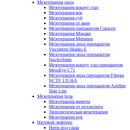
Мезотерапия лица
Мезотерапия вокруг глаз
Мезотерапия век
Мезотерапия губ
Мезотерапия от акне
Мезотерапия препаратом Curacen
Мезотерапия Монако
Мезотерапия Melsmon
Мезотерапия лица препаратом
Viscoderm Skinko E
Мезотерапия лица препаратом
NucleoSpire
Мезотерапия вокруг глаз препаратом
MesoEye С71
Мезотерапия лица препаратом Filorga
NCTF 135 HA
Мезотерапия лица препаратом Apriline
Skin Line
Мезотерапия тела
Мезотерапия живота
Мезотерапия от целлюлита
Липолитическая мезотерапия
Мезотерапия рук
Нитевой лифтинг
Нити под глаза