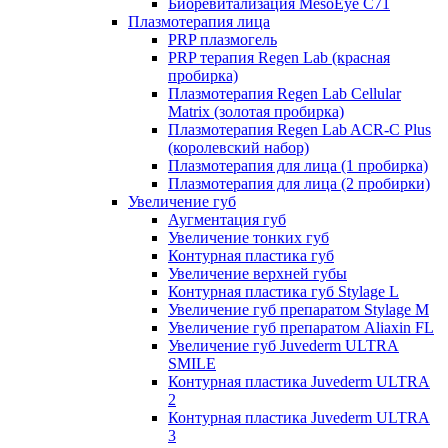
Биоревитализация MesoEye C71
Плазмотерапия лица
PRP плазмогель
PRP терапия Regen Lab (красная
пробирка)
Плазмотерапия Regen Lab Cellular
Matrix (золотая пробирка)
Плазмотерапия Regen Lab ACR-C Plus
(королевский набор)
Плазмотерапия для лица (1 пробирка)
Плазмотерапия для лица (2 пробирки)
Увеличение губ
Аугментация губ
Увеличение тонких губ
Контурная пластика губ
Увеличение верхней губы
Контурная пластика губ Stylage L
Увеличение губ препаратом Stylage M
Увеличение губ препаратом Aliaxin FL
Увеличение губ Juvederm ULTRA
SMILE
Контурная пластика Juvederm ULTRA
2
Контурная пластика Juvederm ULTRA
3