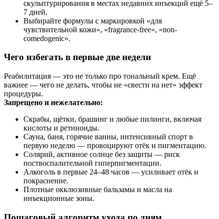
скульптурирования в местах недавних инъекций ещё 5–
7 дней.
Выбирайте формулы с маркировкой «для
чувствительной кожи», «fragrance-free», «non-
comedogenic».
Чего избегать в первые две недели
Реабилитация — это не только про тональный крем. Ещё
важнее — чего не делать, чтобы не «свести на нет» эффект
процедуры.
Запрещено и нежелательно:
Скрабы, щётки, брашинг и любые пилинги, включая
кислоты и ретиноиды.
Сауна, баня, горячие ванны, интенсивный спорт в
первую неделю — провоцируют отёк и пигментацию.
Солярий, активное солнце без защиты — риск
поствоспалительной гиперпигментации.
Алкоголь в первые 24–48 часов — усиливает отёк и
покраснение.
Плотные окклюзивные бальзамы и масла на
инъекционные зоны.
Пошаговый алгоритм ухода по дням