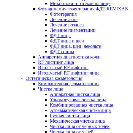
Микротоки от отеков на лице
Фотодинамическая терапия ФДТ REVIXAN
Фототерапия
Лечение акне
Лечение розацеа
Лечение пигментации
ФДТ лица
ФДТ лица и шеи
ФДТ лица, шеи, декольте
ФДТ спины
Аппаратная диагностика кожи
RF-лифтинг лица
Игольчатый RF лифтинг
Игольчатый RF лифтинг лица
Эстетическая косметология
Компьютерная дерматоскопия
Чистка лица
Аппаратная чистка лица
Ультразвуковая чистка лица
Комбинированная чистка лица
Атравматическая чистка лица
Ручная чистка лица
Механическая чистка лица
Чистка лица от черных точек
Чистка лица от угрей