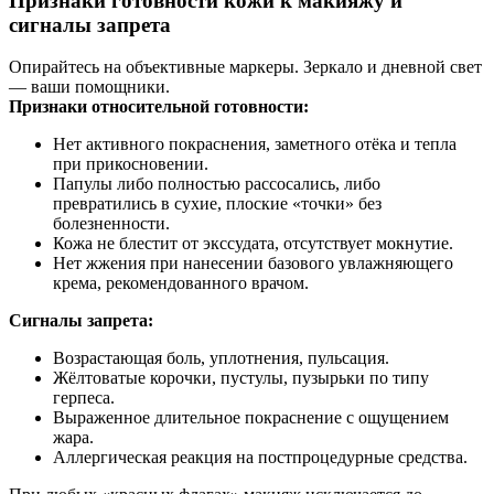
Признаки готовности кожи к макияжу и
сигналы запрета
Опирайтесь на объективные маркеры. Зеркало и дневной свет
— ваши помощники.
Признаки относительной готовности:
Нет активного покраснения, заметного отёка и тепла
при прикосновении.
Папулы либо полностью рассосались, либо
превратились в сухие, плоские «точки» без
болезненности.
Кожа не блестит от экссудата, отсутствует мокнутие.
Нет жжения при нанесении базового увлажняющего
крема, рекомендованного врачом.
Сигналы запрета:
Возрастающая боль, уплотнения, пульсация.
Жёлтоватые корочки, пустулы, пузырьки по типу
герпеса.
Выраженное длительное покраснение с ощущением
жара.
Аллергическая реакция на постпроцедурные средства.