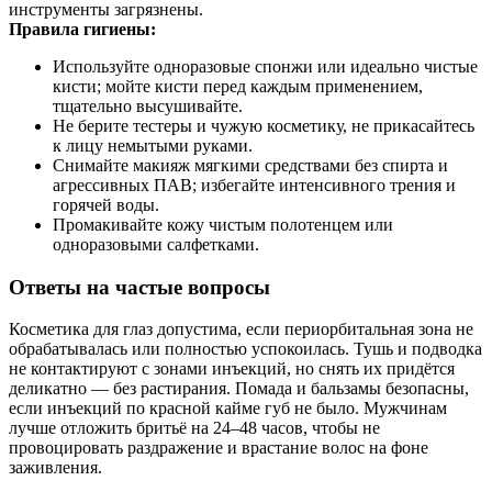
инструменты загрязнены.
Правила гигиены:
Используйте одноразовые спонжи или идеально чистые
кисти; мойте кисти перед каждым применением,
тщательно высушивайте.
Не берите тестеры и чужую косметику, не прикасайтесь
к лицу немытыми руками.
Снимайте макияж мягкими средствами без спирта и
агрессивных ПАВ; избегайте интенсивного трения и
горячей воды.
Промакивайте кожу чистым полотенцем или
одноразовыми салфетками.
Ответы на частые вопросы
Косметика для глаз допустима, если периорбитальная зона не
обрабатывалась или полностью успокоилась. Тушь и подводка
не контактируют с зонами инъекций, но снять их придётся
деликатно — без растирания. Помада и бальзамы безопасны,
если инъекций по красной кайме губ не было. Мужчинам
лучше отложить бритьё на 24–48 часов, чтобы не
провоцировать раздражение и врастание волос на фоне
заживления.