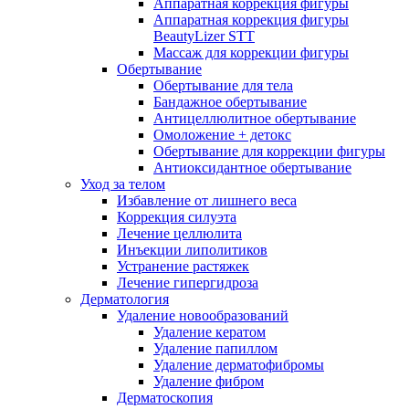
Аппаратная коррекция фигуры
Аппаратная коррекция фигуры
BeautyLizer STT
Массаж для коррекции фигуры
Обертывание
Обертывание для тела
Бандажное обертывание
Антицеллюлитное обертывание
Омоложение + детокс
Обертывание для коррекции фигуры
Антиоксидантное обертывание
Уход за телом
Избавление от лишнего веса
Коррекция силуэта
Лечение целлюлита
Инъекции липолитиков
Устранение растяжек
Лечение гипергидроза
Дерматология
Удаление новообразований
Удаление кератом
Удаление папиллом
Удаление дерматофибромы
Удаление фибром
Дерматоскопия