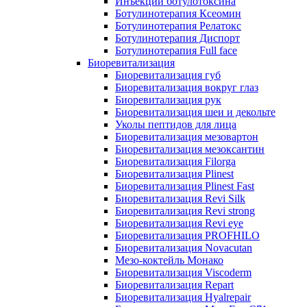
Инъекции ботулотоксина
Ботулинотерапия Ксеомин
Ботулинотерапия Релатокс
Ботулинотерапия Диспорт
Ботулинотерапия Full face
Биоревитализация
Биоревитализация губ
Биоревитализация вокруг глаз
Биоревитализация рук
Биоревитализация шеи и декольте
Уколы пептидов для лица
Биоревитализация мезовартон
Биоревитализация мезоксантин
Биоревитализация Filorga
Биоревитализация Plinest
Биоревитализация Plinest Fast
Биоревитализация Revi Silk
Биоревитализация Revi strong
Биоревитализация Revi eye
Биоревитализация PROFHILO
Биоревитализация Novacutan
Мезо-коктейль Монако
Биоревитализация Viscoderm
Биоревитализация Repart
Биоревитализация Hyalrepair