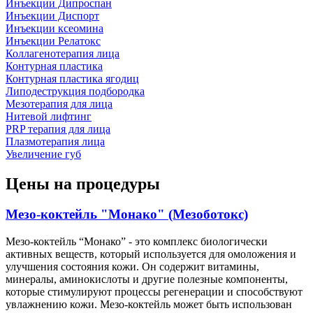
Инъекции Дипроспан
Инъекции Диспорт
Инъекции ксеомина
Инъекции Релатокс
Коллагенотерапия лица
Контурная пластика
Контурная пластика ягодиц
Липодеструкция подбородка
Мезотерапия для лица
Нитевой лифтинг
PRP терапия для лица
Плазмотерапия лица
Увеличение губ
Цены на процедуры
Мезо-коктейль "Монако" (Мезоботокс)
Мезо-коктейль “Монако” - это комплекс биологически
активных веществ, который используется для омоложения и
улучшения состояния кожи. Он содержит витамины,
минералы, аминокислоты и другие полезные компоненты,
которые стимулируют процессы регенерации и способствуют
увлажнению кожи. Мезо-коктейль может быть использован