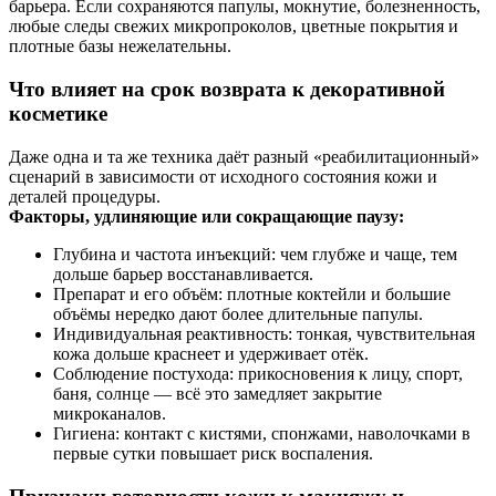
барьера. Если сохраняются папулы, мокнутие, болезненность,
любые следы свежих микропроколов, цветные покрытия и
плотные базы нежелательны.
Что влияет на срок возврата к декоративной
косметике
Даже одна и та же техника даёт разный «реабилитационный»
сценарий в зависимости от исходного состояния кожи и
деталей процедуры.
Факторы, удлиняющие или сокращающие паузу:
Глубина и частота инъекций: чем глубже и чаще, тем
дольше барьер восстанавливается.
Препарат и его объём: плотные коктейли и большие
объёмы нередко дают более длительные папулы.
Индивидуальная реактивность: тонкая, чувствительная
кожа дольше краснеет и удерживает отёк.
Соблюдение постухода: прикосновения к лицу, спорт,
баня, солнце — всё это замедляет закрытие
микроканалов.
Гигиена: контакт с кистями, спонжами, наволочками в
первые сутки повышает риск воспаления.