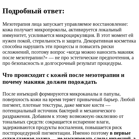
Подробный ответ:
Мезотерапия лица запускает управляемое восстановление:
кожа получает микропроколы, активируется локальный
иммунитет, усиливается микроциркуляция. В этот момент ей
нужен покой, стерильность и защита. Декоративная косметика
способна нарушить эти процессы и повысить риски
осложнений, поэтому вопрос «когда можно наносить макияж
после мезотерапии?» — не про эстетические предпочтения, а
про безопасность и долгосрочный результат процедуры.
Что происходит с кожей после мезотерапии и
почему макияж должен подождать
После инъекций формируются микроканалы и папулы,
поверхность кожи на время теряет привычный барьер. Любой
пигмент, плотные текстуры, даже мягкие кисти —
потенциальный источник бактерий и механического
раздражения. Добавим к этому возможную окклюзию от
тональных средств: сокращается испарение влаги,
задерживаются продукты воспаления, повышается риск
постпроцедурной пигментации. Именно поэтому
в первые
сутки главная задача — не маскировать следы инъекций, а