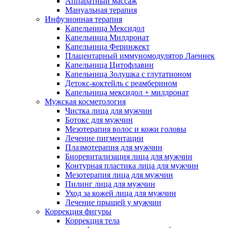
Аппаратный массаж
Мануальная терапия
Инфузионная терапия
Капельница Мексидол
Капельница Милдронат
Капельница Феринжект
Плацентарный иммуномодулятор Лаеннек
Капельница Цитофлавин
Капельница Золушка с глутатионом
Детокс-коктейль с реамберином
Капельница мексидол + милдронат
Мужская косметология
Чистка лица для мужчин
Ботокс для мужчин
Мезотерапия волос и кожи головы
Лечение пигментации
Плазмотерапия для мужчин
Биоревитализация лица для мужчин
Контурная пластика лица для мужчин
Мезотерапия лица для мужчин
Пилинг лица для мужчин
Уход за кожей лица для мужчин
Лечение прыщей у мужчин
Коррекция фигуры
Коррекция тела