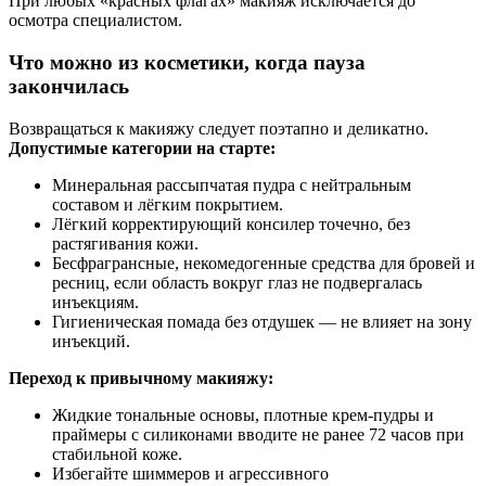
При любых «красных флагах» макияж исключается до
осмотра специалистом.
Что можно из косметики, когда пауза
закончилась
Возвращаться к макияжу следует поэтапно и деликатно.
Допустимые категории на старте:
Минеральная рассыпчатая пудра с нейтральным
составом и лёгким покрытием.
Лёгкий корректирующий консилер точечно, без
растягивания кожи.
Бесфрагрансные, некомедогенные средства для бровей и
ресниц, если область вокруг глаз не подвергалась
инъекциям.
Гигиеническая помада без отдушек — не влияет на зону
инъекций.
Переход к привычному макияжу:
Жидкие тональные основы, плотные крем-пудры и
праймеры с силиконами вводите не ранее 72 часов при
стабильной коже.
Избегайте шиммеров и агрессивного