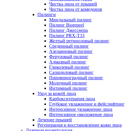
Чистка лица от прыщей
Чистка лица от комедонов
Пилинги
Миндальный пилинг
Пилинг Biorepeel
Пилинг Джесснера
Пилинг PRX-T33
Желтый ретиноловый пилинг
Срединный пилинг
Азелаиновый пилинг
Феруловый пилинг
Алмазный пилинг
Гликолевый пилинг
Салициловый пилинг
Пировиноградный пилинг
Молочный пилинг
Интимный пилинг
Уход за кожей лица
Карбокситерапия лица
Глубокое увлажнение и фейслифтинг
Интенсивное увлажнение лица
Интенсивное омоложение лица
Лечение прыщей
Регенерация и восстановление кожи лица
Лазерная косметология