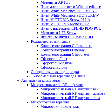
Мезонити APTOS
Полимолочные нити White medience
Нити White Medience PDO MONO
Нити White Medience PDO SCREW
Нити VICTORIA Screw PLLA
Нити VICTORIA Mono PLLA
Нити с насечками LFL 4D PDO PCL
Мезо нити LFL Screw
Линейные нити LFL Basic PDO
Коллагенотерапия лица
Коллагенотерапия Collost micro
Коллагенотерапия Linerase
Коллагенотерапия Сферогель
Сферогель Лайт
Сферогель Медиум
Сферогель Лонг
Липодеструкция подбородка
Экзосомальная терапия для лица
Аппаратная косметология
Микроигольчатый RF-лифтинг
Микроигольчатый RF лифтинг век
Микроигольчатый RF лифтинг живота
Микроигольчатый RF лифтинг тела
Микротоковая терапия
Микротоки вокруг глаз