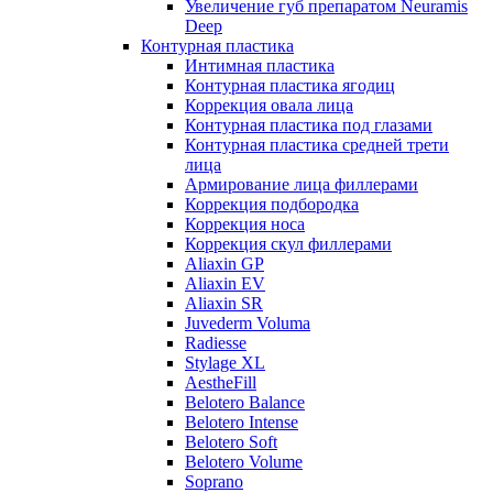
Увеличение губ препаратом Neuramis
Deep
Контурная пластика
Интимная пластика
Контурная пластика ягодиц
Коррекция овала лица
Контурная пластика под глазами
Контурная пластика средней трети
лица
Армирование лица филлерами
Коррекция подбородка
Коррекция носа
Коррекция скул филлерами
Aliaxin GP
Aliaxin EV
Aliaxin SR
Juvederm Voluma
Radiesse
Stylage XL
AestheFill
Belotero Balance
Belotero Intense
Belotero Soft
Belotero Volume
Soprano