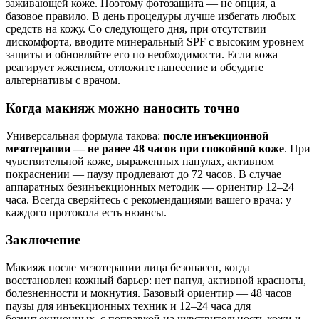
заживающей коже. Поэтому фотозащита — не опция, а
базовое правило. В день процедуры лучше избегать любых
средств на кожу. Со следующего дня, при отсутствии
дискомфорта, вводите минеральный SPF с высоким уровнем
защиты и обновляйте его по необходимости. Если кожа
реагирует жжением, отложите нанесение и обсудите
альтернативы с врачом.
Когда макияж можно наносить точно
Универсальная формула такова:
после инъекционной
мезотерапии — не ранее 48 часов при спокойной коже
. При
чувствительной коже, выраженных папулах, активном
покраснении — паузу продлевают до 72 часов. В случае
аппаратных безинъекционных методик — ориентир 12–24
часа. Всегда сверяйтесь с рекомендациями вашего врача: у
каждого протокола есть нюансы.
Заключение
Макияж после мезотерапии лица безопасен, когда
восстановлен кожный барьер: нет папул, активной красноты,
болезненности и мокнутия. Базовый ориентир — 48 часов
паузы для инъекционных техник и 12–24 часа для
безинъекционных, с поправкой на чувствительность кожи и