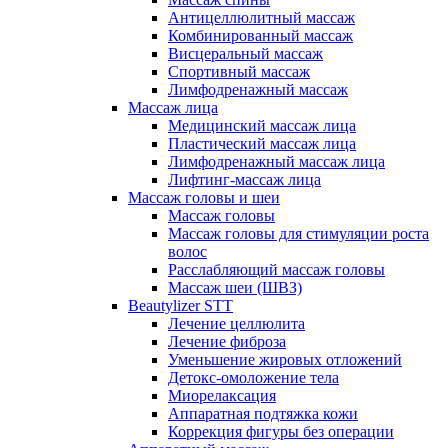
Антицеллюлитный массаж
Комбинированный массаж
Висцеральный массаж
Спортивный массаж
Лимфодренажный массаж
Массаж лица
Медицинский массаж лица
Пластический массаж лица
Лимфодренажный массаж лица
Лифтинг-массаж лица
Массаж головы и шеи
Массаж головы
Массаж головы для стимуляции роста
волос
Расслабляющий массаж головы
Массаж шеи (ШВЗ)
Beautylizer STT
Лечение целлюлита
Лечение фиброза
Уменьшение жировых отложений
Детокс-омоложение тела
Миорелаксация
Аппаратная подтяжка кожи
Коррекция фигуры без операции