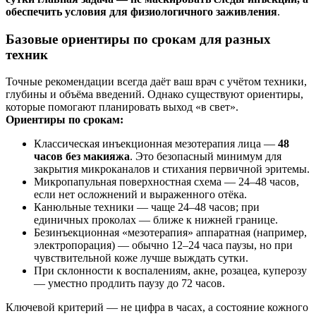
обеспечить условия для физиологичного заживления
.
Базовые ориентиры по срокам для разных
техник
Точные рекомендации всегда даёт ваш врач с учётом техники,
глубины и объёма введений. Однако существуют ориентиры,
которые помогают планировать выход «в свет».
Ориентиры по срокам:
Классическая инъекционная мезотерапия лица —
48
часов без макияжа
. Это безопасный минимум для
закрытия микроканалов и стихания первичной эритемы.
Микропапульная поверхностная схема — 24–48 часов,
если нет осложнений и выраженного отёка.
Канюльные техники — чаще 24–48 часов; при
единичных проколах — ближе к нижней границе.
Безинъекционная «мезотерапия» аппаратная (например,
электропорация) — обычно 12–24 часа паузы, но при
чувствительной коже лучше выждать сутки.
При склонности к воспалениям, акне, розацеа, куперозу
— уместно продлить паузу до 72 часов.
Ключевой критерий — не цифра в часах, а состояние кожного