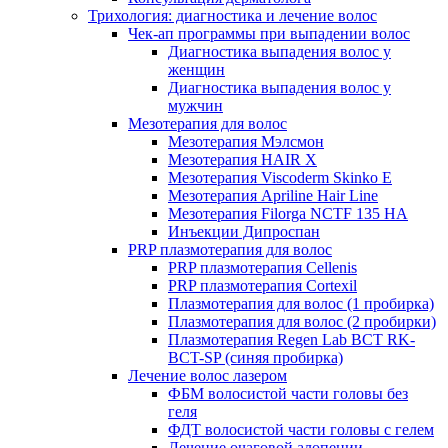
Трихология: диагностика и лечение волос
Чек-ап программы при выпадении волос
Диагностика выпадения волос у
женщин
Диагностика выпадения волос у
мужчин
Мезотерапия для волос
Мезотерапия Мэлсмон
Мезотерапия HAIR X
Мезотерапия Viscoderm Skinko E
Мезотерапия Apriline Hair Line
Мезотерапия Filorga NCTF 135 HA
Инъекции Дипроспан
PRP плазмотерапия для волос
PRP плазмотерапия Cellenis
PRP плазмотерапия Cortexil
Плазмотерапия для волос (1 пробирка)
Плазмотерапия для волос (2 пробирки)
Плазмотерапия Regen Lab BCT RK-
BCT-SP (синяя пробирка)
Лечение волос лазером
ФБМ волосистой части головы без
геля
ФДТ волосистой части головы с гелем
Лечение очаговой алопеции