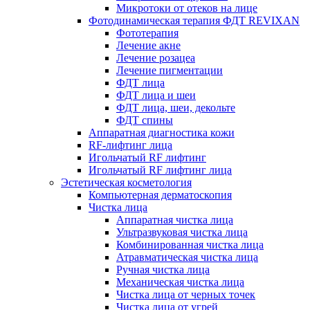
Микротоки от отеков на лице
Фотодинамическая терапия ФДТ REVIXAN
Фототерапия
Лечение акне
Лечение розацеа
Лечение пигментации
ФДТ лица
ФДТ лица и шеи
ФДТ лица, шеи, декольте
ФДТ спины
Аппаратная диагностика кожи
RF-лифтинг лица
Игольчатый RF лифтинг
Игольчатый RF лифтинг лица
Эстетическая косметология
Компьютерная дерматоскопия
Чистка лица
Аппаратная чистка лица
Ультразвуковая чистка лица
Комбинированная чистка лица
Атравматическая чистка лица
Ручная чистка лица
Механическая чистка лица
Чистка лица от черных точек
Чистка лица от угрей