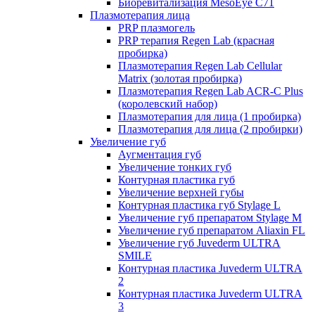
Биоревитализация MesoEye C71
Плазмотерапия лица
PRP плазмогель
PRP терапия Regen Lab (красная
пробирка)
Плазмотерапия Regen Lab Cellular
Matrix (золотая пробирка)
Плазмотерапия Regen Lab ACR-C Plus
(королевский набор)
Плазмотерапия для лица (1 пробирка)
Плазмотерапия для лица (2 пробирки)
Увеличение губ
Аугментация губ
Увеличение тонких губ
Контурная пластика губ
Увеличение верхней губы
Контурная пластика губ Stylage L
Увеличение губ препаратом Stylage M
Увеличение губ препаратом Aliaxin FL
Увеличение губ Juvederm ULTRA
SMILE
Контурная пластика Juvederm ULTRA
2
Контурная пластика Juvederm ULTRA
3