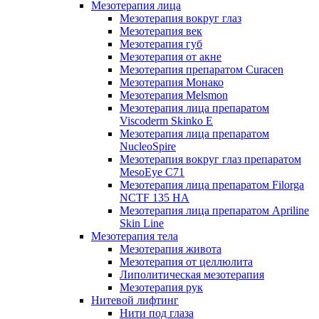
Мезотерапия лица
Мезотерапия вокруг глаз
Мезотерапия век
Мезотерапия губ
Мезотерапия от акне
Мезотерапия препаратом Curacen
Мезотерапия Монако
Мезотерапия Melsmon
Мезотерапия лица препаратом
Viscoderm Skinko E
Мезотерапия лица препаратом
NucleoSpire
Мезотерапия вокруг глаз препаратом
MesoEye С71
Мезотерапия лица препаратом Filorga
NCTF 135 HA
Мезотерапия лица препаратом Apriline
Skin Line
Мезотерапия тела
Мезотерапия живота
Мезотерапия от целлюлита
Липолитическая мезотерапия
Мезотерапия рук
Нитевой лифтинг
Нити под глаза