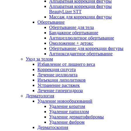
Аппаратная коррекция фигуры
Аппаратная коррекция фигуры
BeautyLizer STT
Массаж для коррекции фигуры
Обертывание
Обертывание для тела
Бандажное обертывание
Антицеллюлитное обертывание
Омоложение + детокс
Обертывание для коррекции фигуры
Антиоксидантное обертывание
Уход за телом
Избавление от лишнего веса
Коррекция силуэта
Лечение целлюлита
Инъекции липолитиков
Устранение растяжек
Лечение гипергидроза
Дерматология
Удаление новообразований
Удаление кератом
Удаление папиллом
Удаление дерматофибромы
Удаление фибром
Дерматоскопия