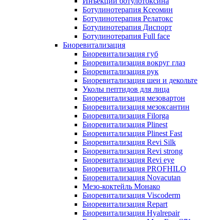
Инъекции ботулотоксина
Ботулинотерапия Ксеомин
Ботулинотерапия Релатокс
Ботулинотерапия Диспорт
Ботулинотерапия Full face
Биоревитализация
Биоревитализация губ
Биоревитализация вокруг глаз
Биоревитализация рук
Биоревитализация шеи и декольте
Уколы пептидов для лица
Биоревитализация мезовартон
Биоревитализация мезоксантин
Биоревитализация Filorga
Биоревитализация Plinest
Биоревитализация Plinest Fast
Биоревитализация Revi Silk
Биоревитализация Revi strong
Биоревитализация Revi eye
Биоревитализация PROFHILO
Биоревитализация Novacutan
Мезо-коктейль Монако
Биоревитализация Viscoderm
Биоревитализация Repart
Биоревитализация Hyalrepair