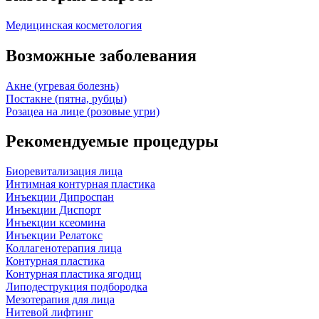
Медицинская косметология
Возможные заболевания
Акне (угревая болезнь)
Постакне (пятна, рубцы)
Розацеа на лице (розовые угри)
Рекомендуемые процедуры
Биоревитализация лица
Интимная контурная пластика
Инъекции Дипроспан
Инъекции Диспорт
Инъекции ксеомина
Инъекции Релатокс
Коллагенотерапия лица
Контурная пластика
Контурная пластика ягодиц
Липодеструкция подбородка
Мезотерапия для лица
Нитевой лифтинг