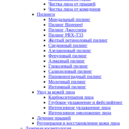
Чистка лица от прыщей
Чистка лица от комедонов
Пилинги
Миндальный пилинг
Пилинг Biorepeel
Пилинг Джесснера
Пилинг PRX-T33
Желтый ретиноловый пилинг
Срединный пилинг
Азелаиновый пилинг
Феруловый пилинг
Алмазный пилинг
Гликолевый пилинг
Салициловый пилинг
Пировиноградный пилинг
Молочный пилинг
Интимный пилинг
Уход за кожей лица
Карбокситерапия лица
Глубокое увлажнение и фейслифтинг
Интенсивное увлажнение лица
Интенсивное омоложение лица
Лечение прыщей
Регенерация и восстановление кожи лица
Лазерная косметология