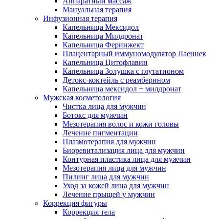
Аппаратный массаж
Мануальная терапия
Инфузионная терапия
Капельница Мексидол
Капельница Милдронат
Капельница Феринжект
Плацентарный иммуномодулятор Лаеннек
Капельница Цитофлавин
Капельница Золушка с глутатионом
Детокс-коктейль с реамберином
Капельница мексидол + милдронат
Мужская косметология
Чистка лица для мужчин
Ботокс для мужчин
Мезотерапия волос и кожи головы
Лечение пигментации
Плазмотерапия для мужчин
Биоревитализация лица для мужчин
Контурная пластика лица для мужчин
Мезотерапия лица для мужчин
Пилинг лица для мужчин
Уход за кожей лица для мужчин
Лечение прыщей у мужчин
Коррекция фигуры
Коррекция тела