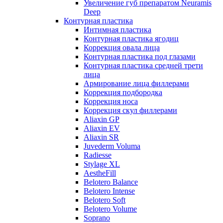
Увеличение губ препаратом Neuramis
Deep
Контурная пластика
Интимная пластика
Контурная пластика ягодиц
Коррекция овала лица
Контурная пластика под глазами
Контурная пластика средней трети
лица
Армирование лица филлерами
Коррекция подбородка
Коррекция носа
Коррекция скул филлерами
Aliaxin GP
Aliaxin EV
Aliaxin SR
Juvederm Voluma
Radiesse
Stylage XL
AestheFill
Belotero Balance
Belotero Intense
Belotero Soft
Belotero Volume
Soprano