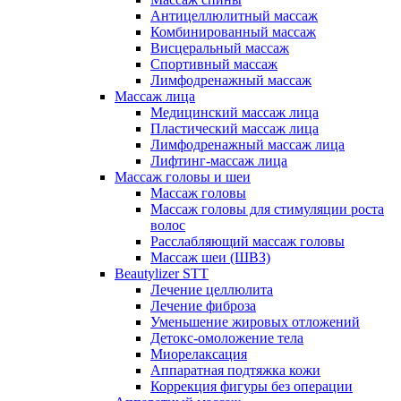
Антицеллюлитный массаж
Комбинированный массаж
Висцеральный массаж
Спортивный массаж
Лимфодренажный массаж
Массаж лица
Медицинский массаж лица
Пластический массаж лица
Лимфодренажный массаж лица
Лифтинг-массаж лица
Массаж головы и шеи
Массаж головы
Массаж головы для стимуляции роста
волос
Расслабляющий массаж головы
Массаж шеи (ШВЗ)
Beautylizer STT
Лечение целлюлита
Лечение фиброза
Уменьшение жировых отложений
Детокс-омоложение тела
Миорелаксация
Аппаратная подтяжка кожи
Коррекция фигуры без операции