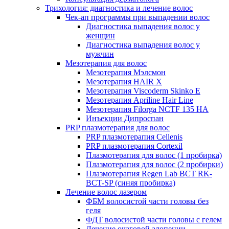
Трихология: диагностика и лечение волос
Чек-ап программы при выпадении волос
Диагностика выпадения волос у
женщин
Диагностика выпадения волос у
мужчин
Мезотерапия для волос
Мезотерапия Мэлсмон
Мезотерапия HAIR X
Мезотерапия Viscoderm Skinko E
Мезотерапия Apriline Hair Line
Мезотерапия Filorga NCTF 135 HA
Инъекции Дипроспан
PRP плазмотерапия для волос
PRP плазмотерапия Cellenis
PRP плазмотерапия Cortexil
Плазмотерапия для волос (1 пробирка)
Плазмотерапия для волос (2 пробирки)
Плазмотерапия Regen Lab BCT RK-
BCT-SP (синяя пробирка)
Лечение волос лазером
ФБМ волосистой части головы без
геля
ФДТ волосистой части головы с гелем
Лечение очаговой алопеции