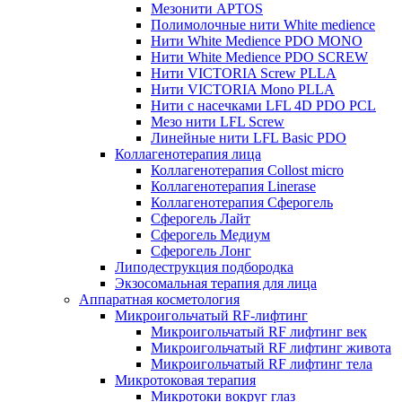
Мезонити APTOS
Полимолочные нити White medience
Нити White Medience PDO MONO
Нити White Medience PDO SCREW
Нити VICTORIA Screw PLLA
Нити VICTORIA Mono PLLA
Нити с насечками LFL 4D PDO PCL
Мезо нити LFL Screw
Линейные нити LFL Basic PDO
Коллагенотерапия лица
Коллагенотерапия Collost micro
Коллагенотерапия Linerase
Коллагенотерапия Сферогель
Сферогель Лайт
Сферогель Медиум
Сферогель Лонг
Липодеструкция подбородка
Экзосомальная терапия для лица
Аппаратная косметология
Микроигольчатый RF-лифтинг
Микроигольчатый RF лифтинг век
Микроигольчатый RF лифтинг живота
Микроигольчатый RF лифтинг тела
Микротоковая терапия
Микротоки вокруг глаз