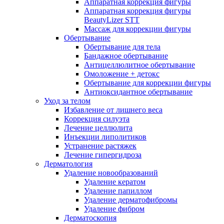
Аппаратная коррекция фигуры
Аппаратная коррекция фигуры
BeautyLizer STT
Массаж для коррекции фигуры
Обертывание
Обертывание для тела
Бандажное обертывание
Антицеллюлитное обертывание
Омоложение + детокс
Обертывание для коррекции фигуры
Антиоксидантное обертывание
Уход за телом
Избавление от лишнего веса
Коррекция силуэта
Лечение целлюлита
Инъекции липолитиков
Устранение растяжек
Лечение гипергидроза
Дерматология
Удаление новообразований
Удаление кератом
Удаление папиллом
Удаление дерматофибромы
Удаление фибром
Дерматоскопия