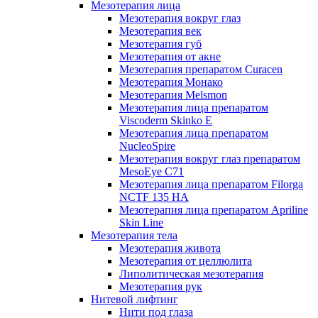
Мезотерапия лица
Мезотерапия вокруг глаз
Мезотерапия век
Мезотерапия губ
Мезотерапия от акне
Мезотерапия препаратом Curacen
Мезотерапия Монако
Мезотерапия Melsmon
Мезотерапия лица препаратом
Viscoderm Skinko E
Мезотерапия лица препаратом
NucleoSpire
Мезотерапия вокруг глаз препаратом
MesoEye С71
Мезотерапия лица препаратом Filorga
NCTF 135 HA
Мезотерапия лица препаратом Apriline
Skin Line
Мезотерапия тела
Мезотерапия живота
Мезотерапия от целлюлита
Липолитическая мезотерапия
Мезотерапия рук
Нитевой лифтинг
Нити под глаза