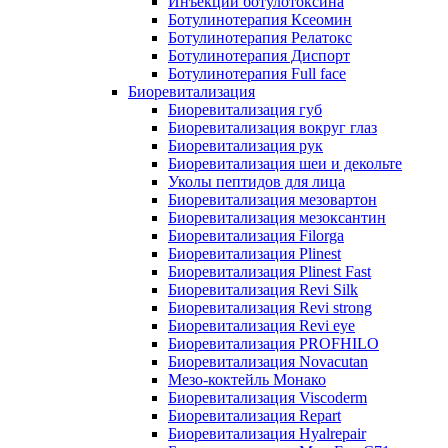
Инъекции ботулотоксина
Ботулинотерапия Ксеомин
Ботулинотерапия Релатокс
Ботулинотерапия Диспорт
Ботулинотерапия Full face
Биоревитализация
Биоревитализация губ
Биоревитализация вокруг глаз
Биоревитализация рук
Биоревитализация шеи и декольте
Уколы пептидов для лица
Биоревитализация мезовартон
Биоревитализация мезоксантин
Биоревитализация Filorga
Биоревитализация Plinest
Биоревитализация Plinest Fast
Биоревитализация Revi Silk
Биоревитализация Revi strong
Биоревитализация Revi eye
Биоревитализация PROFHILO
Биоревитализация Novacutan
Мезо-коктейль Монако
Биоревитализация Viscoderm
Биоревитализация Repart
Биоревитализация Hyalrepair