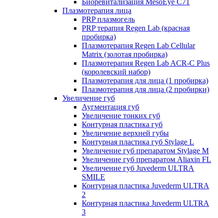
Биоревитализация MesoEye C71
Плазмотерапия лица
PRP плазмогель
PRP терапия Regen Lab (красная
пробирка)
Плазмотерапия Regen Lab Cellular
Matrix (золотая пробирка)
Плазмотерапия Regen Lab ACR-C Plus
(королевский набор)
Плазмотерапия для лица (1 пробирка)
Плазмотерапия для лица (2 пробирки)
Увеличение губ
Аугментация губ
Увеличение тонких губ
Контурная пластика губ
Увеличение верхней губы
Контурная пластика губ Stylage L
Увеличение губ препаратом Stylage M
Увеличение губ препаратом Aliaxin FL
Увеличение губ Juvederm ULTRA
SMILE
Контурная пластика Juvederm ULTRA
2
Контурная пластика Juvederm ULTRA
3