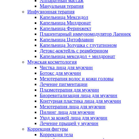
Аппаратный массаж
Мануальная терапия
Инфузионная терапия
Капельница Мексидол
Капельница Милдронат
Капельница Феринжект
Плацентарный иммуномодулятор Лаеннек
Капельница Цитофлавин
Капельница Золушка с глутатионом
Детокс-коктейль с реамберином
Капельница мексидол + милдронат
Мужская косметология
Чистка лица для мужчин
Ботокс для мужчин
Мезотерапия волос и кожи головы
Лечение пигментации
Плазмотерапия для мужчин
Биоревитализация лица для мужчин
Контурная пластика лица для мужчин
Мезотерапия лица для мужчин
Пилинг лица для мужчин
Уход за кожей лица для мужчин
Лечение прыщей у мужчин
Коррекция фигуры
Коррекция тела