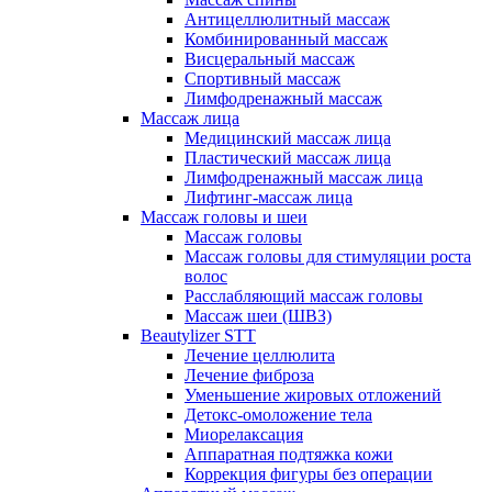
Антицеллюлитный массаж
Комбинированный массаж
Висцеральный массаж
Спортивный массаж
Лимфодренажный массаж
Массаж лица
Медицинский массаж лица
Пластический массаж лица
Лимфодренажный массаж лица
Лифтинг-массаж лица
Массаж головы и шеи
Массаж головы
Массаж головы для стимуляции роста
волос
Расслабляющий массаж головы
Массаж шеи (ШВЗ)
Beautylizer STT
Лечение целлюлита
Лечение фиброза
Уменьшение жировых отложений
Детокс-омоложение тела
Миорелаксация
Аппаратная подтяжка кожи
Коррекция фигуры без операции