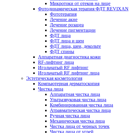
Микротоки от отеков на лице
Фотодинамическая терапия ФДТ REVIXAN
Фототерапия
Лечение акне
Лечение розацеа
Лечение пигментации
ФДТ лица
ФДТ лица и шеи
ФДТ лица, шеи, декольте
ФДТ спины
Аппаратная диагностика кожи
RF-лифтинг лица
Игольчатый RF лифтинг
Игольчатый RF лифтинг лица
Эстетическая косметология
Компьютерная дерматоскопия
Чистка лица
Аппаратная чистка лица
Ультразвуковая чистка лица
Комбинированная чистка лица
Атравматическая чистка лица
Ручная чистка лица
Механическая чистка лица
Чистка лица от черных точек
Чистка лица от угрей