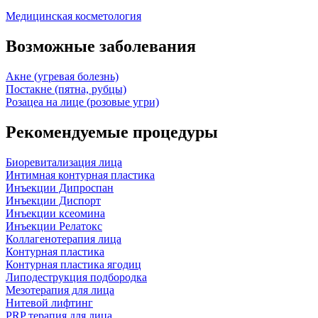
Медицинская косметология
Возможные заболевания
Акне (угревая болезнь)
Постакне (пятна, рубцы)
Розацеа на лице (розовые угри)
Рекомендуемые процедуры
Биоревитализация лица
Интимная контурная пластика
Инъекции Дипроспан
Инъекции Диспорт
Инъекции ксеомина
Инъекции Релатокс
Коллагенотерапия лица
Контурная пластика
Контурная пластика ягодиц
Липодеструкция подбородка
Мезотерапия для лица
Нитевой лифтинг
PRP терапия для лица