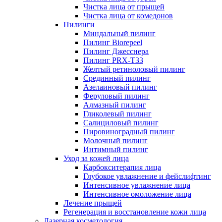
Чистка лица от прыщей
Чистка лица от комедонов
Пилинги
Миндальный пилинг
Пилинг Biorepeel
Пилинг Джесснера
Пилинг PRX-T33
Желтый ретиноловый пилинг
Срединный пилинг
Азелаиновый пилинг
Феруловый пилинг
Алмазный пилинг
Гликолевый пилинг
Салициловый пилинг
Пировиноградный пилинг
Молочный пилинг
Интимный пилинг
Уход за кожей лица
Карбокситерапия лица
Глубокое увлажнение и фейслифтинг
Интенсивное увлажнение лица
Интенсивное омоложение лица
Лечение прыщей
Регенерация и восстановление кожи лица
Лазерная косметология