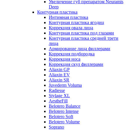
Увеличение губ препаратом Neuramis
Deep
Контурная пластика
Интимная пластика
Контурная пластика ягодиц
Коррекция овала лица
Контурная пластика под глазами
Контурная пластика средней трети
лица
Армирование лица филлерами
Коррекция подбородка
Коррекция носа
Коррекция скул филлерами
Aliaxin GP
Aliaxin EV
Aliaxin SR
Juvederm Voluma
Radiesse
Stylage XL
AestheFill
Belotero Balance
Belotero Intense
Belotero Soft
Belotero Volume
Soprano