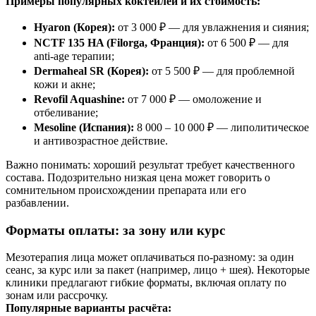
Примеры популярных коктейлей и их стоимость:
Hyaron (Корея):
от 3 000 ₽ — для увлажнения и сияния;
NCTF 135 HA (Filorga, Франция):
от 6 500 ₽ — для
anti-age терапии;
Dermaheal SR (Корея):
от 5 500 ₽ — для проблемной
кожи и акне;
Revofil Aquashine:
от 7 000 ₽ — омоложение и
отбеливание;
Mesoline (Испания):
8 000 – 10 000 ₽ — липолитическое
и антивозрастное действие.
Важно понимать: хороший результат требует качественного
состава. Подозрительно низкая цена может говорить о
сомнительном происхождении препарата или его
разбавлении.
Форматы оплаты: за зону или курс
Мезотерапия лица может оплачиваться по-разному: за один
сеанс, за курс или за пакет (например, лицо + шея). Некоторые
клиники предлагают гибкие форматы, включая оплату по
зонам или рассрочку.
Популярные варианты расчёта: