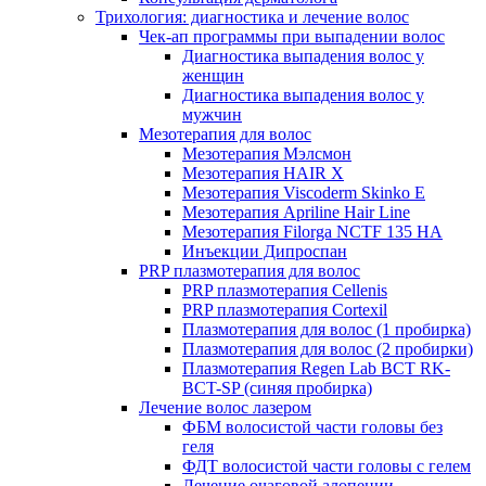
Трихология: диагностика и лечение волос
Чек-ап программы при выпадении волос
Диагностика выпадения волос у
женщин
Диагностика выпадения волос у
мужчин
Мезотерапия для волос
Мезотерапия Мэлсмон
Мезотерапия HAIR X
Мезотерапия Viscoderm Skinko E
Мезотерапия Apriline Hair Line
Мезотерапия Filorga NCTF 135 HA
Инъекции Дипроспан
PRP плазмотерапия для волос
PRP плазмотерапия Cellenis
PRP плазмотерапия Cortexil
Плазмотерапия для волос (1 пробирка)
Плазмотерапия для волос (2 пробирки)
Плазмотерапия Regen Lab BCT RK-
BCT-SP (синяя пробирка)
Лечение волос лазером
ФБМ волосистой части головы без
геля
ФДТ волосистой части головы с гелем
Лечение очаговой алопеции