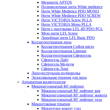
Мезонити APTOS
Полимолочные нити White medience
Нити White Medience PDO MONO
Нити White Medience PDO SCREW
Нити VICTORIA Screw PLLA
Нити VICTORIA Mono PLLA
Нити с насечками LFL 4D PDO PCL
Мезо нити LFL Screw
Линейные нити LFL Basic PDO
Коллагенотерапия лица
Коллагенотерапия Collost micro
Коллагенотерапия Linerase
Коллагенотерапия Сферогель
Сферогель Лайт
Сферогель Медиум
Сферогель Лонг
Липодеструкция подбородка
Экзосомальная терапия для лица
Аппаратная косметология
Микроигольчатый RF-лифтинг
Микроигольчатый RF лифтинг век
Микроигольчатый RF лифтинг живота
Микроигольчатый RF лифтинг тела
Микротоковая терапия
Микротоки вокруг глаз