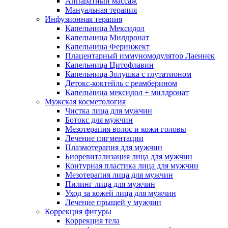
Аппаратный массаж
Мануальная терапия
Инфузионная терапия
Капельница Мексидол
Капельница Милдронат
Капельница Феринжект
Плацентарный иммуномодулятор Лаеннек
Капельница Цитофлавин
Капельница Золушка с глутатионом
Детокс-коктейль с реамберином
Капельница мексидол + милдронат
Мужская косметология
Чистка лица для мужчин
Ботокс для мужчин
Мезотерапия волос и кожи головы
Лечение пигментации
Плазмотерапия для мужчин
Биоревитализация лица для мужчин
Контурная пластика лица для мужчин
Мезотерапия лица для мужчин
Пилинг лица для мужчин
Уход за кожей лица для мужчин
Лечение прыщей у мужчин
Коррекция фигуры
Коррекция тела