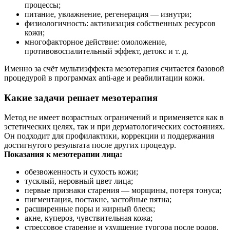
процессы;
питание, увлажнение, регенерация — изнутри;
физиологичность: активизация собственных ресурсов
кожи;
многофакторное действие: омоложение,
противовоспалительный эффект, детокс и т. д.
Именно за счёт мультиэффекта мезотерапия считается базовой
процедурой в программах anti-age и реабилитации кожи.
Какие задачи решает мезотерапия
Метод не имеет возрастных ограничений и применяется как в
эстетических целях, так и при дерматологических состояниях.
Он подходит для профилактики, коррекции и поддержания
достигнутого результата после других процедур.
Показания к мезотерапии лица:
обезвоженность и сухость кожи;
тусклый, неровный цвет лица;
первые признаки старения — морщины, потеря тонуса;
пигментация, постакне, застойные пятна;
расширенные поры и жирный блеск;
акне, купероз, чувствительная кожа;
стрессовое старение и ухудшение тургора после родов,