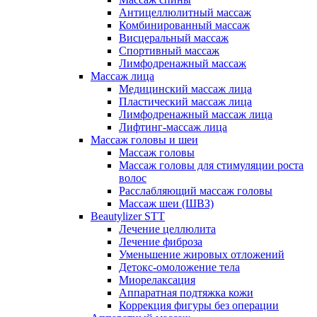
Антицеллюлитный массаж
Комбинированный массаж
Висцеральный массаж
Спортивный массаж
Лимфодренажный массаж
Массаж лица
Медицинский массаж лица
Пластический массаж лица
Лимфодренажный массаж лица
Лифтинг-массаж лица
Массаж головы и шеи
Массаж головы
Массаж головы для стимуляции роста
волос
Расслабляющий массаж головы
Массаж шеи (ШВЗ)
Beautylizer STT
Лечение целлюлита
Лечение фиброза
Уменьшение жировых отложений
Детокс-омоложение тела
Миорелаксация
Аппаратная подтяжка кожи
Коррекция фигуры без операции