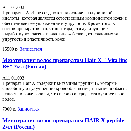
А11.01.003
Препараты Apriline создаются на основе гиалуроновой
кислоты, которая является естественным компонентом кожи и
обеспечивает ее увлажнение и упругость. Кроме того, в
состав препаратов входят пептиды, стимулирующие
выработку коллагена и эластина – белков, отвечающих за
упругость и эластичность кожи.
15500 р.
Записаться
Мезотерапия волос препаратом Hair X " Vita line
B+" 2мл (Россия)
А11.01.003
Препарат Hair X содержит витамины группы В, которые
способствуют улучшению кровообращения, питания и обмена
веществ в коже головы, что в свою очередь стимулирует рост
волос.
7900 р.
Записаться
Мезотерапия волос препаратом HAIR X peptide
2мл (Россия)