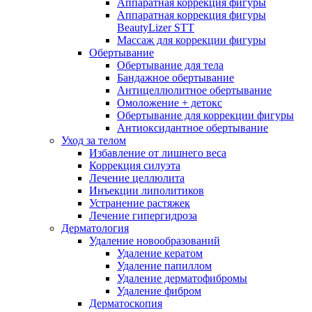
Аппаратная коррекция фигуры
Аппаратная коррекция фигуры
BeautyLizer STT
Массаж для коррекции фигуры
Обертывание
Обертывание для тела
Бандажное обертывание
Антицеллюлитное обертывание
Омоложение + детокс
Обертывание для коррекции фигуры
Антиоксидантное обертывание
Уход за телом
Избавление от лишнего веса
Коррекция силуэта
Лечение целлюлита
Инъекции липолитиков
Устранение растяжек
Лечение гипергидроза
Дерматология
Удаление новообразований
Удаление кератом
Удаление папиллом
Удаление дерматофибромы
Удаление фибром
Дерматоскопия