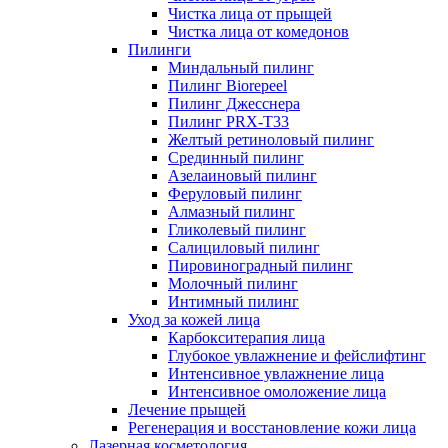
Чистка лица от прыщей
Чистка лица от комедонов
Пилинги
Миндальный пилинг
Пилинг Biorepeel
Пилинг Джесснера
Пилинг PRX-T33
Желтый ретиноловый пилинг
Срединный пилинг
Азелаиновый пилинг
Феруловый пилинг
Алмазный пилинг
Гликолевый пилинг
Салициловый пилинг
Пировиноградный пилинг
Молочный пилинг
Интимный пилинг
Уход за кожей лица
Карбокситерапия лица
Глубокое увлажнение и фейслифтинг
Интенсивное увлажнение лица
Интенсивное омоложение лица
Лечение прыщей
Регенерация и восстановление кожи лица
Лазерная косметология