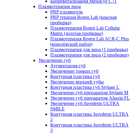
Биоревитализация MesoEye C71
Плазмотерапия лица
PRP плазмогель
PRP терапия Regen Lab (красная
пробирка)
Плазмотерапия Regen Lab Cellular
Matrix (золотая пробирка)
Плазмотерапия Regen Lab ACR-C Plus
(королевский набор)
Плазмотерапия для лица (1 пробирка)
Плазмотерапия для лица (2 пробирки)
Увеличение губ
Аугментация губ
Увеличение тонких губ
Контурная пластика губ
Увеличение верхней губы
Контурная пластика губ Stylage L
Увеличение губ препаратом Stylage M
Увеличение губ препаратом Aliaxin FL
Увеличение губ Juvederm ULTRA
SMILE
Контурная пластика Juvederm ULTRA
2
Контурная пластика Juvederm ULTRA
3