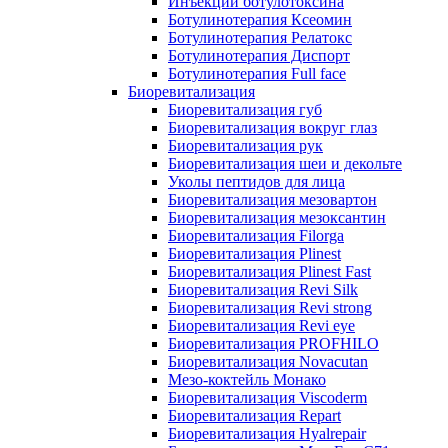
Инъекции ботулотоксина
Ботулинотерапия Ксеомин
Ботулинотерапия Релатокс
Ботулинотерапия Диспорт
Ботулинотерапия Full face
Биоревитализация
Биоревитализация губ
Биоревитализация вокруг глаз
Биоревитализация рук
Биоревитализация шеи и декольте
Уколы пептидов для лица
Биоревитализация мезовартон
Биоревитализация мезоксантин
Биоревитализация Filorga
Биоревитализация Plinest
Биоревитализация Plinest Fast
Биоревитализация Revi Silk
Биоревитализация Revi strong
Биоревитализация Revi eye
Биоревитализация PROFHILO
Биоревитализация Novacutan
Мезо-коктейль Монако
Биоревитализация Viscoderm
Биоревитализация Repart
Биоревитализация Hyalrepair