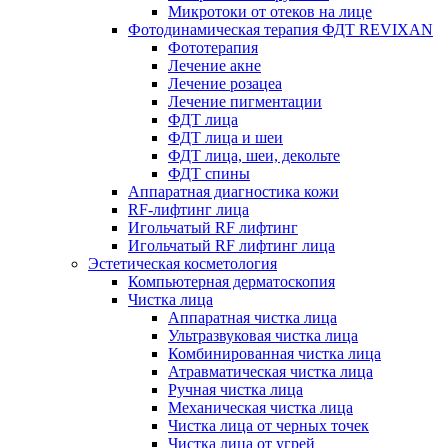
Микротоки от отеков на лице
Фотодинамическая терапия ФДТ REVIXAN
Фототерапия
Лечение акне
Лечение розацеа
Лечение пигментации
ФДТ лица
ФДТ лица и шеи
ФДТ лица, шеи, декольте
ФДТ спины
Аппаратная диагностика кожи
RF-лифтинг лица
Игольчатый RF лифтинг
Игольчатый RF лифтинг лица
Эстетическая косметология
Компьютерная дерматоскопия
Чистка лица
Аппаратная чистка лица
Ультразвуковая чистка лица
Комбинированная чистка лица
Атравматическая чистка лица
Ручная чистка лица
Механическая чистка лица
Чистка лица от черных точек
Чистка лица от угрей