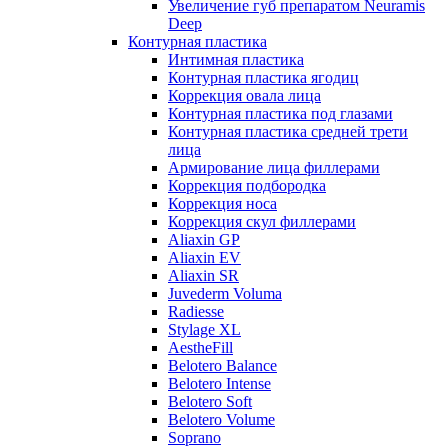
Увеличение губ препаратом Neuramis
Deep
Контурная пластика
Интимная пластика
Контурная пластика ягодиц
Коррекция овала лица
Контурная пластика под глазами
Контурная пластика средней трети
лица
Армирование лица филлерами
Коррекция подбородка
Коррекция носа
Коррекция скул филлерами
Aliaxin GP
Aliaxin EV
Aliaxin SR
Juvederm Voluma
Radiesse
Stylage XL
AestheFill
Belotero Balance
Belotero Intense
Belotero Soft
Belotero Volume
Soprano