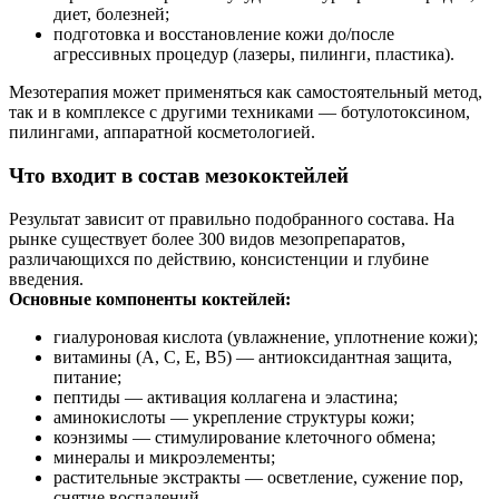
диет, болезней;
подготовка и восстановление кожи до/после
агрессивных процедур (лазеры, пилинги, пластика).
Мезотерапия может применяться как самостоятельный метод,
так и в комплексе с другими техниками — ботулотоксином,
пилингами, аппаратной косметологией.
Что входит в состав мезококтейлей
Результат зависит от правильно подобранного состава. На
рынке существует более 300 видов мезопрепаратов,
различающихся по действию, консистенции и глубине
введения.
Основные компоненты коктейлей:
гиалуроновая кислота (увлажнение, уплотнение кожи);
витамины (A, C, E, B5) — антиоксидантная защита,
питание;
пептиды — активация коллагена и эластина;
аминокислоты — укрепление структуры кожи;
коэнзимы — стимулирование клеточного обмена;
минералы и микроэлементы;
растительные экстракты — осветление, сужение пор,
снятие воспалений.