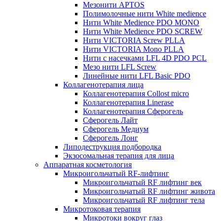
Мезонити APTOS
Полимолочные нити White medience
Нити White Medience PDO MONO
Нити White Medience PDO SCREW
Нити VICTORIA Screw PLLA
Нити VICTORIA Mono PLLA
Нити с насечками LFL 4D PDO PCL
Мезо нити LFL Screw
Линейные нити LFL Basic PDO
Коллагенотерапия лица
Коллагенотерапия Collost micro
Коллагенотерапия Linerase
Коллагенотерапия Сферогель
Сферогель Лайт
Сферогель Медиум
Сферогель Лонг
Липодеструкция подбородка
Экзосомальная терапия для лица
Аппаратная косметология
Микроигольчатый RF-лифтинг
Микроигольчатый RF лифтинг век
Микроигольчатый RF лифтинг живота
Микроигольчатый RF лифтинг тела
Микротоковая терапия
Микротоки вокруг глаз