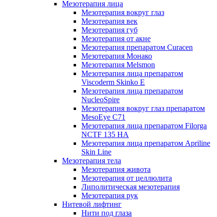
Мезотерапия лица
Мезотерапия вокруг глаз
Мезотерапия век
Мезотерапия губ
Мезотерапия от акне
Мезотерапия препаратом Curacen
Мезотерапия Монако
Мезотерапия Melsmon
Мезотерапия лица препаратом
Viscoderm Skinko E
Мезотерапия лица препаратом
NucleoSpire
Мезотерапия вокруг глаз препаратом
MesoEye С71
Мезотерапия лица препаратом Filorga
NCTF 135 HA
Мезотерапия лица препаратом Apriline
Skin Line
Мезотерапия тела
Мезотерапия живота
Мезотерапия от целлюлита
Липолитическая мезотерапия
Мезотерапия рук
Нитевой лифтинг
Нити под глаза