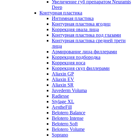
Увеличение губ препаратом Neuramis
Deep
Контурная пластика
Интимная пластика
Контурная пластика ягодиц
Коррекция овала лица
Контурная пластика под глазами
Контурная пластика средней трети
лица
Армирование лица филлерами
Коррекция подбородка
Коррекция носа
Коррекция скул филлерами
Aliaxin GP
Aliaxin EV
Aliaxin SR
Juvederm Voluma
Radiesse
Stylage XL
AestheFill
Belotero Balance
Belotero Intense
Belotero Soft
Belotero Volume
Soprano