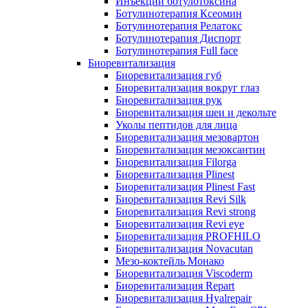
Инъекции ботулотоксина
Ботулинотерапия Ксеомин
Ботулинотерапия Релатокс
Ботулинотерапия Диспорт
Ботулинотерапия Full face
Биоревитализация
Биоревитализация губ
Биоревитализация вокруг глаз
Биоревитализация рук
Биоревитализация шеи и декольте
Уколы пептидов для лица
Биоревитализация мезовартон
Биоревитализация мезоксантин
Биоревитализация Filorga
Биоревитализация Plinest
Биоревитализация Plinest Fast
Биоревитализация Revi Silk
Биоревитализация Revi strong
Биоревитализация Revi eye
Биоревитализация PROFHILO
Биоревитализация Novacutan
Мезо-коктейль Монако
Биоревитализация Viscoderm
Биоревитализация Repart
Биоревитализация Hyalrepair