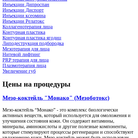
Инъекции Дипроспан
Инъекции Диспорт
Инъекции ксеомина
Инъекции Релатокс
Коллагенотерапия лица
Контурная пластика
Контурная пластика ягодиц
Липодеструкция подбородка
Мезотерапия для лица
Нитевой лифтинг
PRP терапия для лица
Плазмотерапия лица
Увеличение губ
Цены на процедуры
Мезо-коктейль "Монако" (Мезоботокс)
Мезо-коктейль “Монако” - это комплекс биологически
активных веществ, который используется для омоложения и
улучшения состояния кожи. Он содержит витамины,
минералы, аминокислоты и другие полезные компоненты,
которые стимулируют процессы регенерации и способствуют
увлажнению кожи. Мезо-коктейль может быть использован