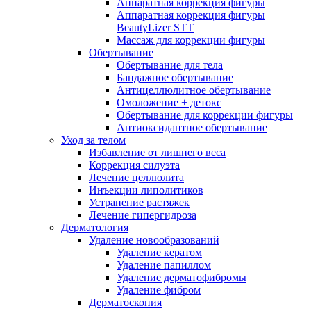
Аппаратная коррекция фигуры
Аппаратная коррекция фигуры
BeautyLizer STT
Массаж для коррекции фигуры
Обертывание
Обертывание для тела
Бандажное обертывание
Антицеллюлитное обертывание
Омоложение + детокс
Обертывание для коррекции фигуры
Антиоксидантное обертывание
Уход за телом
Избавление от лишнего веса
Коррекция силуэта
Лечение целлюлита
Инъекции липолитиков
Устранение растяжек
Лечение гипергидроза
Дерматология
Удаление новообразований
Удаление кератом
Удаление папиллом
Удаление дерматофибромы
Удаление фибром
Дерматоскопия