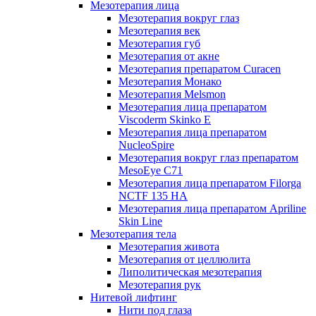
Мезотерапия лица
Мезотерапия вокруг глаз
Мезотерапия век
Мезотерапия губ
Мезотерапия от акне
Мезотерапия препаратом Curacen
Мезотерапия Монако
Мезотерапия Melsmon
Мезотерапия лица препаратом
Viscoderm Skinko E
Мезотерапия лица препаратом
NucleoSpire
Мезотерапия вокруг глаз препаратом
MesoEye С71
Мезотерапия лица препаратом Filorga
NCTF 135 HA
Мезотерапия лица препаратом Apriline
Skin Line
Мезотерапия тела
Мезотерапия живота
Мезотерапия от целлюлита
Липолитическая мезотерапия
Мезотерапия рук
Нитевой лифтинг
Нити под глаза