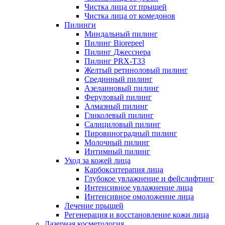
Чистка лица от прыщей
Чистка лица от комедонов
Пилинги
Миндальный пилинг
Пилинг Biorepeel
Пилинг Джесснера
Пилинг PRX-T33
Желтый ретиноловый пилинг
Срединный пилинг
Азелаиновый пилинг
Феруловый пилинг
Алмазный пилинг
Гликолевый пилинг
Салициловый пилинг
Пировиноградный пилинг
Молочный пилинг
Интимный пилинг
Уход за кожей лица
Карбокситерапия лица
Глубокое увлажнение и фейслифтинг
Интенсивное увлажнение лица
Интенсивное омоложение лица
Лечение прыщей
Регенерация и восстановление кожи лица
Лазерная косметология