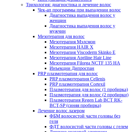
Трихология: диагностика и лечение волос
Чек-ап программы при выпадении волос
Диагностика выпадения волос у
женщин
Диагностика выпадения волос у
мужчин
Мезотерапия для волос
Мезотерапия Мэлсмон
Мезотерапия HAIR X
Мезотерапия Viscoderm Skinko E
Мезотерапия Apriline Hair Line
Мезотерапия Filorga NCTF 135 HA
Инъекции Дипроспан
PRP плазмотерапия для волос
PRP плазмотерапия Cellenis
PRP плазмотерапия Cortexil
Плазмотерапия для волос (1 пробирка)
Плазмотерапия для волос (2 пробирки)
Плазмотерапия Regen Lab BCT RK-
BCT-SP (синяя пробирка)
Лечение волос лазером
ФБМ волосистой части головы без
геля
ФДТ волосистой части головы с гелем
Лечение очаговой алопеции