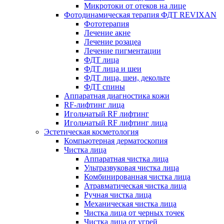
Микротоки от отеков на лице
Фотодинамическая терапия ФДТ REVIXAN
Фототерапия
Лечение акне
Лечение розацеа
Лечение пигментации
ФДТ лица
ФДТ лица и шеи
ФДТ лица, шеи, декольте
ФДТ спины
Аппаратная диагностика кожи
RF-лифтинг лица
Игольчатый RF лифтинг
Игольчатый RF лифтинг лица
Эстетическая косметология
Компьютерная дерматоскопия
Чистка лица
Аппаратная чистка лица
Ультразвуковая чистка лица
Комбинированная чистка лица
Атравматическая чистка лица
Ручная чистка лица
Механическая чистка лица
Чистка лица от черных точек
Чистка лица от угрей