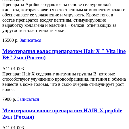
Препараты Apriline создаются на основе гиалуроновой
кислоты, которая является естественным компонентом кожи и
обеспечивает ее увлажнение и упругость. Кроме того, в
состав препаратов входят пептиды, стимулирующие
выработку коллагена и эластина – белков, отвечающих за
упругость и эластичность кожи.
15500 р.
Записаться
Мезотерапия волос препаратом Hair X " Vita line
B+" 2мл (Россия)
А11.01.003
Препарат Hair X содержит витамины группы В, которые
способствуют улучшению кровообращения, питания и обмена
веществ в коже головы, что в свою очередь стимулирует рост
волос.
7900 р.
Записаться
Мезотерапия волос препаратом HAIR X peptide
2мл (Россия)
А11.01.003