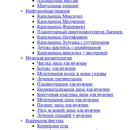
Аппаратный массаж
Мануальная терапия
Инфузионная терапия
Капельница Мексидол
Капельница Милдронат
Капельница Феринжект
Плацентарный иммуномодулятор Лаеннек
Капельница Цитофлавин
Капельница Золушка с глутатионом
Детокс-коктейль с реамберином
Капельница мексидол + милдронат
Мужская косметология
Чистка лица для мужчин
Ботокс для мужчин
Мезотерапия волос и кожи головы
Лечение пигментации
Плазмотерапия для мужчин
Биоревитализация лица для мужчин
Контурная пластика лица для мужчин
Мезотерапия лица для мужчин
Пилинг лица для мужчин
Уход за кожей лица для мужчин
Лечение прыщей у мужчин
Коррекция фигуры
Коррекция тела