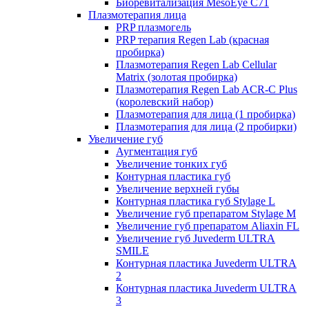
Биоревитализация MesoEye C71
Плазмотерапия лица
PRP плазмогель
PRP терапия Regen Lab (красная
пробирка)
Плазмотерапия Regen Lab Cellular
Matrix (золотая пробирка)
Плазмотерапия Regen Lab ACR-C Plus
(королевский набор)
Плазмотерапия для лица (1 пробирка)
Плазмотерапия для лица (2 пробирки)
Увеличение губ
Аугментация губ
Увеличение тонких губ
Контурная пластика губ
Увеличение верхней губы
Контурная пластика губ Stylage L
Увеличение губ препаратом Stylage M
Увеличение губ препаратом Aliaxin FL
Увеличение губ Juvederm ULTRA
SMILE
Контурная пластика Juvederm ULTRA
2
Контурная пластика Juvederm ULTRA
3