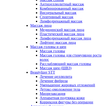
Антицеллюлитный массаж
Комбинированный массаж
Висцеральный массаж
Спортивный массаж
Лимфодренажный массаж
Массаж лица
Медицинский массаж лица
Пластический массаж лица
Лимфодренажный массаж лица
Лифтинг-массаж лица
Массаж головы и шеи
Массаж головы
Массаж головы для стимуляции роста
волос
Расслабляющий массаж головы
Массаж шеи (ШВЗ)
Beautylizer STT
Лечение целлюлита
Лечение фиброза
Уменьшение жировых отложений
Детокс-омоложение тела
Миорелаксация
Аппаратная подтяжка кожи
Коррекция фигуры без операции