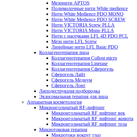
Мезонити APTOS
Полимолочные нити White medience
Нити White Medience PDO MONO
Нити White Medience PDO SCREW
Нити VICTORIA Screw PLLA
Нити VICTORIA Mono PLLA
Нити с насечками LFL 4D PDO PCL
Мезо нити LFL Screw
Линейные нити LFL Basic PDO
Коллагенотерапия лица
Коллагенотерапия Collost micro
Коллагенотерапия Linerase
Коллагенотерапия Сферогель
Сферогель Лайт
Сферогель Медиум
Сферогель Лонг
Липодеструкция подбородка
Экзосомальная терапия для лица
Аппаратная косметология
Микроигольчатый RF-лифтинг
Микроигольчатый RF лифтинг век
Микроигольчатый RF лифтинг живота
Микроигольчатый RF лифтинг тела
Микротоковая терапия
Микротоки вокруг глаз