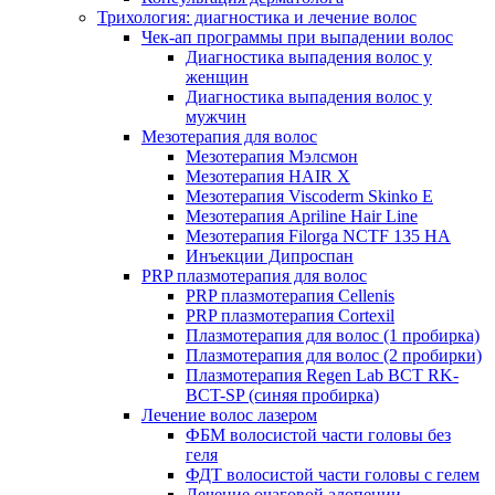
Трихология: диагностика и лечение волос
Чек-ап программы при выпадении волос
Диагностика выпадения волос у
женщин
Диагностика выпадения волос у
мужчин
Мезотерапия для волос
Мезотерапия Мэлсмон
Мезотерапия HAIR X
Мезотерапия Viscoderm Skinko E
Мезотерапия Apriline Hair Line
Мезотерапия Filorga NCTF 135 HA
Инъекции Дипроспан
PRP плазмотерапия для волос
PRP плазмотерапия Cellenis
PRP плазмотерапия Cortexil
Плазмотерапия для волос (1 пробирка)
Плазмотерапия для волос (2 пробирки)
Плазмотерапия Regen Lab BCT RK-
BCT-SP (синяя пробирка)
Лечение волос лазером
ФБМ волосистой части головы без
геля
ФДТ волосистой части головы с гелем
Лечение очаговой алопеции