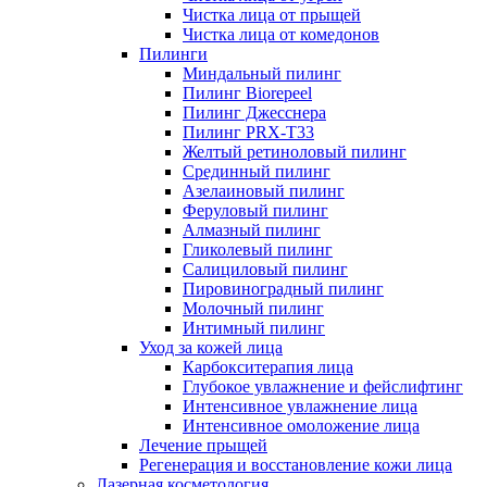
Чистка лица от прыщей
Чистка лица от комедонов
Пилинги
Миндальный пилинг
Пилинг Biorepeel
Пилинг Джесснера
Пилинг PRX-T33
Желтый ретиноловый пилинг
Срединный пилинг
Азелаиновый пилинг
Феруловый пилинг
Алмазный пилинг
Гликолевый пилинг
Салициловый пилинг
Пировиноградный пилинг
Молочный пилинг
Интимный пилинг
Уход за кожей лица
Карбокситерапия лица
Глубокое увлажнение и фейслифтинг
Интенсивное увлажнение лица
Интенсивное омоложение лица
Лечение прыщей
Регенерация и восстановление кожи лица
Лазерная косметология