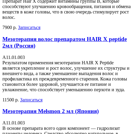
Препарат Hair X содержит витамины группы В, которые
способствуют улучшению кровообращения, питания и обмена
веществ в коже головы, что в свою очередь стимулирует рост
волос.
7900 р.
Записаться
Мезотерапия волос препаратом HAIR X peptide
2мл (Россия)
А11.01.003
Результатом применения мезотерапии HAIR X Peptide
является укрепление и рост волос, улучшение их структуры и
внешнего вида, а также уменьшение выпадения волос и
профилактика их преждевременного старения. Кожа головы
становится более здоровой, улучшается ее питание и
увлажнение, что способствует уменьшению перхоти и зуда.
11500 р.
Записаться
Мезотерапия Melsmon 2 мл (Япония)
А11.01.003
В основе препарата всего один компонент — гидролизат
плаценты человека. Средство абсолютно натуральное, в