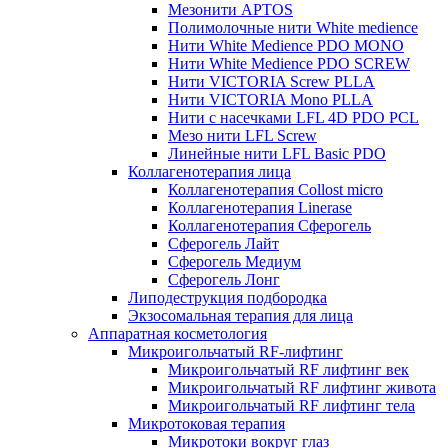
Мезонити APTOS
Полимолочные нити White medience
Нити White Medience PDO MONO
Нити White Medience PDO SCREW
Нити VICTORIA Screw PLLA
Нити VICTORIA Mono PLLA
Нити с насечками LFL 4D PDO PCL
Мезо нити LFL Screw
Линейные нити LFL Basic PDO
Коллагенотерапия лица
Коллагенотерапия Collost micro
Коллагенотерапия Linerase
Коллагенотерапия Сферогель
Сферогель Лайт
Сферогель Медиум
Сферогель Лонг
Липодеструкция подбородка
Экзосомальная терапия для лица
Аппаратная косметология
Микроигольчатый RF-лифтинг
Микроигольчатый RF лифтинг век
Микроигольчатый RF лифтинг живота
Микроигольчатый RF лифтинг тела
Микротоковая терапия
Микротоки вокруг глаз