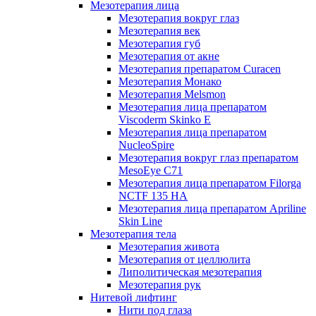
Мезотерапия лица
Мезотерапия вокруг глаз
Мезотерапия век
Мезотерапия губ
Мезотерапия от акне
Мезотерапия препаратом Curacen
Мезотерапия Монако
Мезотерапия Melsmon
Мезотерапия лица препаратом
Viscoderm Skinko E
Мезотерапия лица препаратом
NucleoSpire
Мезотерапия вокруг глаз препаратом
MesoEye С71
Мезотерапия лица препаратом Filorga
NCTF 135 HA
Мезотерапия лица препаратом Apriline
Skin Line
Мезотерапия тела
Мезотерапия живота
Мезотерапия от целлюлита
Липолитическая мезотерапия
Мезотерапия рук
Нитевой лифтинг
Нити под глаза