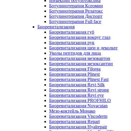
Инъекции ботулотоксина
Ботулинотерапия Ксеомин
Ботулинотерапия Релатокс
Ботулинотерапия Диспорт
Ботулинотерапия Full face
Биоревитализация
Биоревитализация губ
Биоревитализация вокруг глаз
Биоревитализация рук
Биоревитализация шеи и декольте
Уколы пептидов для лица
Биоревитализация мезовартон
Биоревитализация мезоксантин
Биоревитализация Filorga
Биоревитализация Plinest
Биоревитализация Plinest Fast
Биоревитализация Revi Silk
Биоревитализация Revi strong
Биоревитализация Revi eye
Биоревитализация PROFHILO
Биоревитализация Novacutan
Мезо-коктейль Монако
Биоревитализация Viscoderm
Биоревитализация Repart
Биоревитализация Hyalrepair