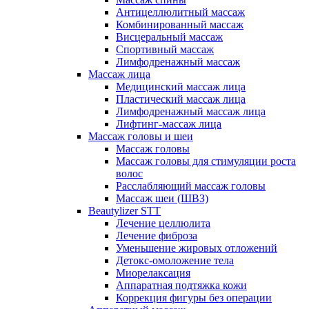
Антицеллюлитный массаж
Комбинированный массаж
Висцеральный массаж
Спортивный массаж
Лимфодренажный массаж
Массаж лица
Медицинский массаж лица
Пластический массаж лица
Лимфодренажный массаж лица
Лифтинг-массаж лица
Массаж головы и шеи
Массаж головы
Массаж головы для стимуляции роста
волос
Расслабляющий массаж головы
Массаж шеи (ШВЗ)
Beautylizer STT
Лечение целлюлита
Лечение фиброза
Уменьшение жировых отложений
Детокс-омоложение тела
Миорелаксация
Аппаратная подтяжка кожи
Коррекция фигуры без операции