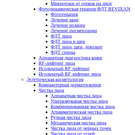
Микротоки от отеков на лице
Фотодинамическая терапия ФДТ REVIXAN
Фототерапия
Лечение акне
Лечение розацеа
Лечение пигментации
ФДТ лица
ФДТ лица и шеи
ФДТ лица, шеи, декольте
ФДТ спины
Аппаратная диагностика кожи
RF-лифтинг лица
Игольчатый RF лифтинг
Игольчатый RF лифтинг лица
Эстетическая косметология
Компьютерная дерматоскопия
Чистка лица
Аппаратная чистка лица
Ультразвуковая чистка лица
Комбинированная чистка лица
Атравматическая чистка лица
Ручная чистка лица
Механическая чистка лица
Чистка лица от черных точек
Чистка лица от угрей