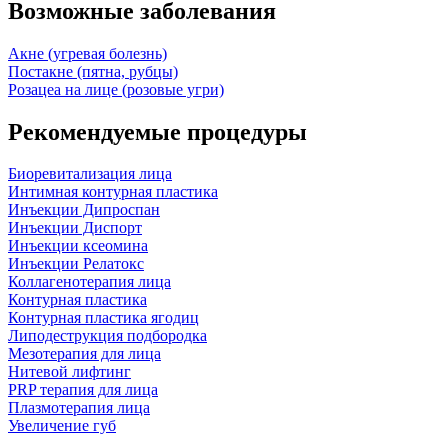
Возможные заболевания
Акне (угревая болезнь)
Постакне (пятна, рубцы)
Розацеа на лице (розовые угри)
Рекомендуемые процедуры
Биоревитализация лица
Интимная контурная пластика
Инъекции Дипроспан
Инъекции Диспорт
Инъекции ксеомина
Инъекции Релатокс
Коллагенотерапия лица
Контурная пластика
Контурная пластика ягодиц
Липодеструкция подбородка
Мезотерапия для лица
Нитевой лифтинг
PRP терапия для лица
Плазмотерапия лица
Увеличение губ