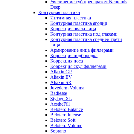
Увеличение губ препаратом Neuramis
Deep
Контурная пластика
Интимная пластика
Контурная пластика ягодиц
Коррекция овала лица
Контурная пластика под глазами
Контурная пластика средней трети
лица
Армирование лица филлерами
Коррекция подбородка
Коррекция носа
Коррекция скул филлерами
Aliaxin GP
Aliaxin EV
Aliaxin SR
Juvederm Voluma
Radiesse
Stylage XL
AestheFill
Belotero Balance
Belotero Intense
Belotero Soft
Belotero Volume
Soprano