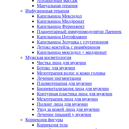
Аппаратный массаж
Мануальная терапия
Инфузионная терапия
Капельница Мексидол
Капельница Милдронат
Капельница Феринжект
Плацентарный иммуномодулятор Лаеннек
Капельница Цитофлавин
Капельница Золушка с глутатионом
Детокс-коктейль с реамберином
Капельница мексидол + милдронат
Мужская косметология
Чистка лица для мужчин
Ботокс для мужчин
Мезотерапия волос и кожи головы
Лечение пигментации
Плазмотерапия для мужчин
Биоревитализация лица для мужчин
Контурная пластика лица для мужчин
Мезотерапия лица для мужчин
Пилинг лица для мужчин
Уход за кожей лица для мужчин
Лечение прыщей у мужчин
Коррекция фигуры
Коррекция тела