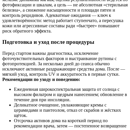
фотофиксации и шкалам, а цель — не абсолютная «стерильная
белизна», а снижение насыщенности и площади пятен и
контроль рецидивов. Адекватные ожидания — ключ к
удовлетворённости: метод работает ступенчато, а пересушка
кожи или агрессивные составы ради «быстрее» повышают
риск обратного эффекта.
Подготовка и уход после процедуры
Перед стартом важны диагностика, исключение
фоточувствительных факторов и выстраивание рутины с
фотопротекцией. За несколько дней до сеанса обычно
исключают активные раздражающие средства дома. После —
мягкий уход, контроль UV и аккуратность в первые сутки.
Рекомендации по уходу и поведению:
Ежедневная широкоспектральная защита от солнца с
высоким фильтром и щедрым нанесением; обновление в
течение дня при инсоляции.
Деликатное очищение, увлажняющие кремы с
церамидами и пантеолом, отказ от скрабов и жёстких
щёток.
Отсрочка активов дома на короткий период по
рекомендации врача, затем — постепенное возвращение