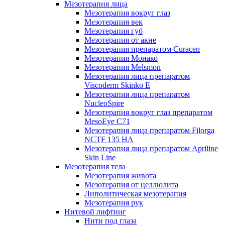
Мезотерапия лица
Мезотерапия вокруг глаз
Мезотерапия век
Мезотерапия губ
Мезотерапия от акне
Мезотерапия препаратом Curacen
Мезотерапия Монако
Мезотерапия Melsmon
Мезотерапия лица препаратом
Viscoderm Skinko E
Мезотерапия лица препаратом
NucleoSpire
Мезотерапия вокруг глаз препаратом
MesoEye С71
Мезотерапия лица препаратом Filorga
NCTF 135 HA
Мезотерапия лица препаратом Apriline
Skin Line
Мезотерапия тела
Мезотерапия живота
Мезотерапия от целлюлита
Липолитическая мезотерапия
Мезотерапия рук
Нитевой лифтинг
Нити под глаза