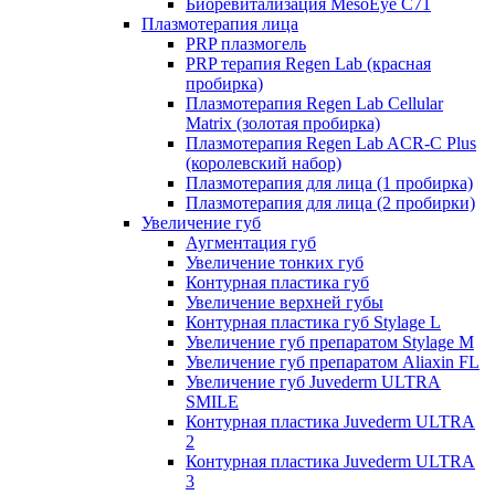
Биоревитализация MesoEye C71
Плазмотерапия лица
PRP плазмогель
PRP терапия Regen Lab (красная
пробирка)
Плазмотерапия Regen Lab Cellular
Matrix (золотая пробирка)
Плазмотерапия Regen Lab ACR-C Plus
(королевский набор)
Плазмотерапия для лица (1 пробирка)
Плазмотерапия для лица (2 пробирки)
Увеличение губ
Аугментация губ
Увеличение тонких губ
Контурная пластика губ
Увеличение верхней губы
Контурная пластика губ Stylage L
Увеличение губ препаратом Stylage M
Увеличение губ препаратом Aliaxin FL
Увеличение губ Juvederm ULTRA
SMILE
Контурная пластика Juvederm ULTRA
2
Контурная пластика Juvederm ULTRA
3