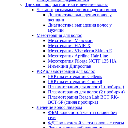
Трихология: диагностика и лечение волос
Чек-ап программы при выпадении волос
Диагностика выпадения волос у
женщин
Диагностика выпадения волос у
мужчин
Мезотерапия для волос
Мезотерапия Мэлсмон
Мезотерапия HAIR X
Мезотерапия Viscoderm Skinko E
Мезотерапия Apriline Hair Line
Мезотерапия Filorga NCTF 135 HA
Инъекции Дипроспан
PRP плазмотерапия для волос
PRP плазмотерапия Cellenis
PRP плазмотерапия Cortexil
Плазмотерапия для волос (1 пробирка)
Плазмотерапия для волос (2 пробирки)
Плазмотерапия Regen Lab BCT RK-
BCT-SP (синяя пробирка)
Лечение волос лазером
ФБМ волосистой части головы без
геля
ФДТ волосистой части головы с гелем
Лечение очаговой алопеции