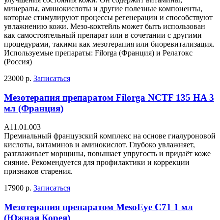
минералы, аминокислоты и другие полезные компоненты,
которые стимулируют процессы регенерации и способствуют
увлажнению кожи. Мезо-коктейль может быть использован
как самостоятельный препарат или в сочетании с другими
процедурами, такими как мезотерапия или биоревитализация.
Используемые препараты: Filorga (Франция) и Релатокс
(Россия)
23000 р.
Записаться
Мезотерапия препаратом Filorga NCTF 135 HA 3
мл (Франция)
А11.01.003
Премиальный французский комплекс на основе гиалуроновой
кислоты, витаминов и аминокислот. Глубоко увлажняет,
разглаживает морщины, повышает упругость и придаёт коже
сияние. Рекомендуется для профилактики и коррекции
признаков старения.
17900 р.
Записаться
Мезотерапия препаратом MesoEye С71 1 мл
(Южная Корея)