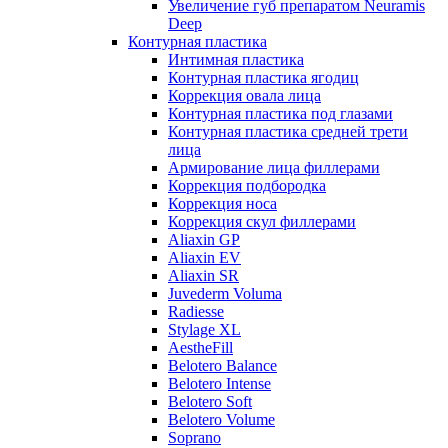
Увеличение губ препаратом Neuramis
Deep
Контурная пластика
Интимная пластика
Контурная пластика ягодиц
Коррекция овала лица
Контурная пластика под глазами
Контурная пластика средней трети
лица
Армирование лица филлерами
Коррекция подбородка
Коррекция носа
Коррекция скул филлерами
Aliaxin GP
Aliaxin EV
Aliaxin SR
Juvederm Voluma
Radiesse
Stylage XL
AestheFill
Belotero Balance
Belotero Intense
Belotero Soft
Belotero Volume
Soprano