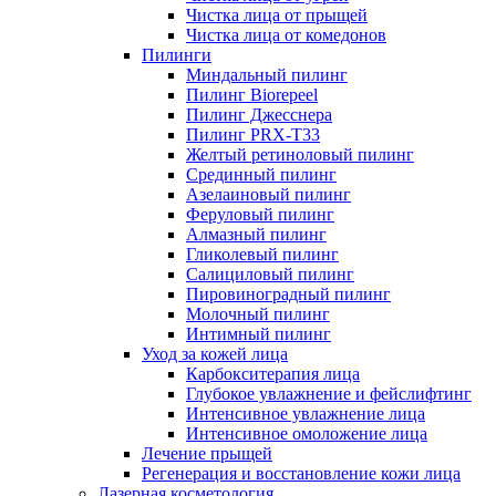
Чистка лица от прыщей
Чистка лица от комедонов
Пилинги
Миндальный пилинг
Пилинг Biorepeel
Пилинг Джесснера
Пилинг PRX-T33
Желтый ретиноловый пилинг
Срединный пилинг
Азелаиновый пилинг
Феруловый пилинг
Алмазный пилинг
Гликолевый пилинг
Салициловый пилинг
Пировиноградный пилинг
Молочный пилинг
Интимный пилинг
Уход за кожей лица
Карбокситерапия лица
Глубокое увлажнение и фейслифтинг
Интенсивное увлажнение лица
Интенсивное омоложение лица
Лечение прыщей
Регенерация и восстановление кожи лица
Лазерная косметология