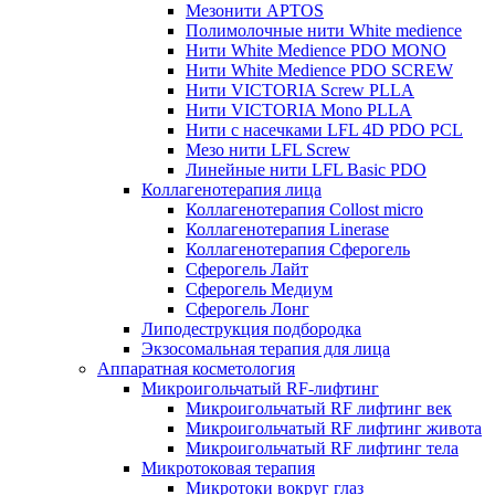
Мезонити APTOS
Полимолочные нити White medience
Нити White Medience PDO MONO
Нити White Medience PDO SCREW
Нити VICTORIA Screw PLLA
Нити VICTORIA Mono PLLA
Нити с насечками LFL 4D PDO PCL
Мезо нити LFL Screw
Линейные нити LFL Basic PDO
Коллагенотерапия лица
Коллагенотерапия Collost micro
Коллагенотерапия Linerase
Коллагенотерапия Сферогель
Сферогель Лайт
Сферогель Медиум
Сферогель Лонг
Липодеструкция подбородка
Экзосомальная терапия для лица
Аппаратная косметология
Микроигольчатый RF-лифтинг
Микроигольчатый RF лифтинг век
Микроигольчатый RF лифтинг живота
Микроигольчатый RF лифтинг тела
Микротоковая терапия
Микротоки вокруг глаз