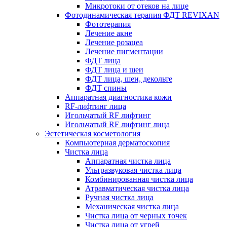
Микротоки от отеков на лице
Фотодинамическая терапия ФДТ REVIXAN
Фототерапия
Лечение акне
Лечение розацеа
Лечение пигментации
ФДТ лица
ФДТ лица и шеи
ФДТ лица, шеи, декольте
ФДТ спины
Аппаратная диагностика кожи
RF-лифтинг лица
Игольчатый RF лифтинг
Игольчатый RF лифтинг лица
Эстетическая косметология
Компьютерная дерматоскопия
Чистка лица
Аппаратная чистка лица
Ультразвуковая чистка лица
Комбинированная чистка лица
Атравматическая чистка лица
Ручная чистка лица
Механическая чистка лица
Чистка лица от черных точек
Чистка лица от угрей