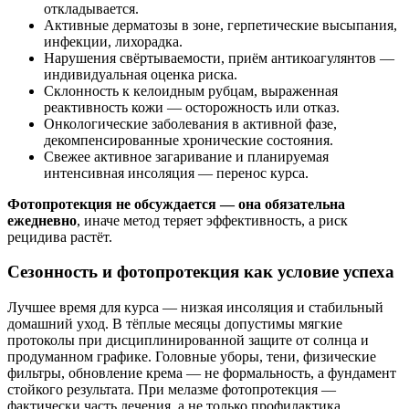
откладывается.
Активные дерматозы в зоне, герпетические высыпания,
инфекции, лихорадка.
Нарушения свёртываемости, приём антикоагулянтов —
индивидуальная оценка риска.
Склонность к келоидным рубцам, выраженная
реактивность кожи — осторожность или отказ.
Онкологические заболевания в активной фазе,
декомпенсированные хронические состояния.
Свежее активное загаривание и планируемая
интенсивная инсоляция — перенос курса.
Фотопротекция не обсуждается — она обязательна
ежедневно
, иначе метод теряет эффективность, а риск
рецидива растёт.
Сезонность и фотопротекция как условие успеха
Лучшее время для курса — низкая инсоляция и стабильный
домашний уход. В тёплые месяцы допустимы мягкие
протоколы при дисциплинированной защите от солнца и
продуманном графике. Головные уборы, тени, физические
фильтры, обновление крема — не формальность, а фундамент
стойкого результата. При мелазме фотопротекция —
фактически часть лечения, а не только профилактика.