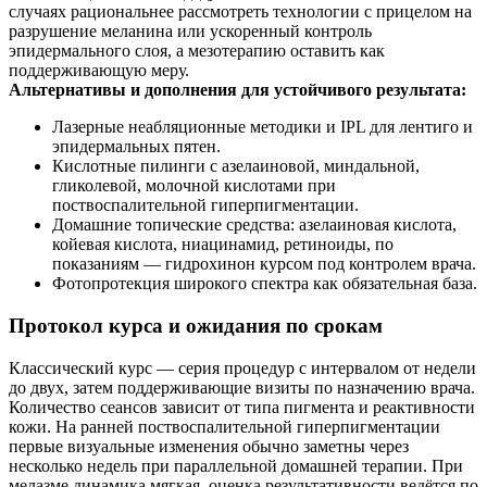
случаях рациональнее рассмотреть технологии с прицелом на
разрушение меланина или ускоренный контроль
эпидермального слоя, а мезотерапию оставить как
поддерживающую меру.
Альтернативы и дополнения для устойчивого результата:
Лазерные неабляционные методики и IPL для лентиго и
эпидермальных пятен.
Кислотные пилинги с азелаиновой, миндальной,
гликолевой, молочной кислотами при
поствоспалительной гиперпигментации.
Домашние топические средства: азелаиновая кислота,
койевая кислота, ниацинамид, ретиноиды, по
показаниям — гидрохинон курсом под контролем врача.
Фотопротекция широкого спектра как обязательная база.
Протокол курса и ожидания по срокам
Классический курс — серия процедур с интервалом от недели
до двух, затем поддерживающие визиты по назначению врача.
Количество сеансов зависит от типа пигмента и реактивности
кожи. На ранней поствоспалительной гиперпигментации
первые визуальные изменения обычно заметны через
несколько недель при параллельной домашней терапии. При
мелазме динамика мягкая, оценка результативности ведётся по