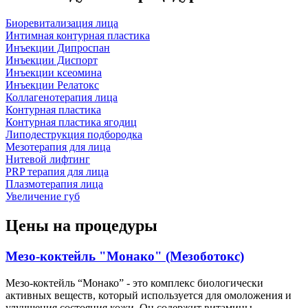
Биоревитализация лица
Интимная контурная пластика
Инъекции Дипроспан
Инъекции Диспорт
Инъекции ксеомина
Инъекции Релатокс
Коллагенотерапия лица
Контурная пластика
Контурная пластика ягодиц
Липодеструкция подбородка
Мезотерапия для лица
Нитевой лифтинг
PRP терапия для лица
Плазмотерапия лица
Увеличение губ
Цены на процедуры
Мезо-коктейль "Монако" (Мезоботокс)
Мезо-коктейль “Монако” - это комплекс биологически
активных веществ, который используется для омоложения и
улучшения состояния кожи. Он содержит витамины,