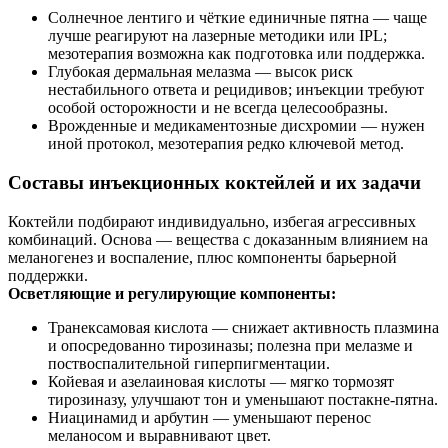
Солнечное лентиго и чёткие единичные пятна — чаще
лучше реагируют на лазерные методики или IPL;
мезотерапия возможна как подготовка или поддержка.
Глубокая дермальная мелазма — высок риск
нестабильного ответа и рецидивов; инъекции требуют
особой осторожности и не всегда целесообразны.
Врожденные и медикаментозные дисхромии — нужен
иной протокол, мезотерапия редко ключевой метод.
Составы инъекционных коктейлей и их задачи
Коктейли подбирают индивидуально, избегая агрессивных
комбинаций. Основа — вещества с доказанным влиянием на
меланогенез и воспаление, плюс компоненты барьерной
поддержки.
Осветляющие и регулирующие компоненты:
Транексамовая кислота — снижает активность плазмина
и опосредованно тирозиназы; полезна при мелазме и
поствоспалительной гиперпигментации.
Койевая и азелаиновая кислоты — мягко тормозят
тирозиназу, улучшают тон и уменьшают постакне-пятна.
Ниацинамид и арбутин — уменьшают перенос
меланосом и выравнивают цвет.