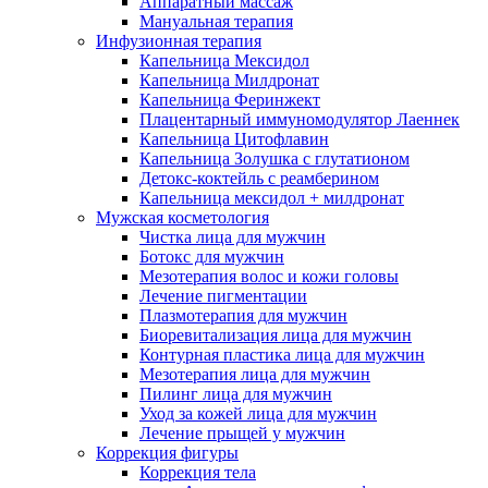
Аппаратный массаж
Мануальная терапия
Инфузионная терапия
Капельница Мексидол
Капельница Милдронат
Капельница Феринжект
Плацентарный иммуномодулятор Лаеннек
Капельница Цитофлавин
Капельница Золушка с глутатионом
Детокс-коктейль с реамберином
Капельница мексидол + милдронат
Мужская косметология
Чистка лица для мужчин
Ботокс для мужчин
Мезотерапия волос и кожи головы
Лечение пигментации
Плазмотерапия для мужчин
Биоревитализация лица для мужчин
Контурная пластика лица для мужчин
Мезотерапия лица для мужчин
Пилинг лица для мужчин
Уход за кожей лица для мужчин
Лечение прыщей у мужчин
Коррекция фигуры
Коррекция тела