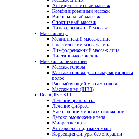
Антицеллюлитный массаж
Комбинированный массаж
Висцеральный массаж
Спортивный массаж
Лимфодренажный массаж
Массаж лица
Медицинский массаж лица
Пластический массаж лица
Лимфодренажный массаж лица
Лифтинг-массаж лица
Массаж головы и шеи
Массаж головы
Массаж головы для стимуляции роста
волос
Расслабляющий массаж головы
Массаж шеи (ШВЗ)
Beautylizer STT
Лечение целлюлита
Лечение фиброза
Уменьшение жировых отложений
Детокс-омоложение тела
Миорелаксация
Аппаратная подтяжка кожи
Коррекция фигуры без операции