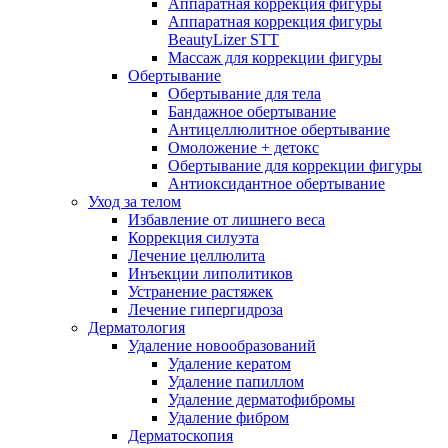
Аппаратная коррекция фигуры
Аппаратная коррекция фигуры
BeautyLizer STT
Массаж для коррекции фигуры
Обертывание
Обертывание для тела
Бандажное обертывание
Антицеллюлитное обертывание
Омоложение + детокс
Обертывание для коррекции фигуры
Антиоксидантное обертывание
Уход за телом
Избавление от лишнего веса
Коррекция силуэта
Лечение целлюлита
Инъекции липолитиков
Устранение растяжек
Лечение гипергидроза
Дерматология
Удаление новообразований
Удаление кератом
Удаление папиллом
Удаление дерматофибромы
Удаление фибром
Дерматоскопия