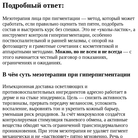
Подробный ответ:
Мезотерапия лица при пигментации — метод, который может
сработать, если правильно оценить тип пятен, подобрать
состав и выстроить курс без спешки. Это не «уколы-ластик», а
инструмент контроля гиперпигментации, особенно
поствоспалительной и ранней мелазмы, с опорой на
фотозащиту и грамотные сочетания с косметевтикой и
аппаратными методами.
Можно, но не всем и не всегда
— с
этого начинается честный разговор о показаниях,
ограничениях и ожиданиях.
В чём суть мезотерапии при гиперпигментации
Инъекционная доставка осветляющих и
противовоспалительных ингредиентов адресно работает в
дерме и на стыке эпидермиса. Цель — снизить активность
тирозиназы, прервать передачу меланосом, успокоить
воспаление, выровнять тон и укрепить кожный барьер,
уменьшая риск рецидивов. За счёт микроуколов создаётся
контролируемая стимуляция тканевого обмена, а активные
вещества обходят часть ограничений трансэпидермального
проникновения. При этом мезотерапия не удаляет пигмент
механически и не «растворяет» пятно мгновенно. Речь о