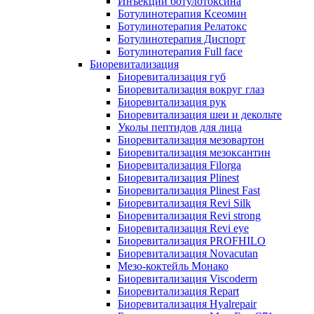
Инъекции ботулотоксина
Ботулинотерапия Ксеомин
Ботулинотерапия Релатокс
Ботулинотерапия Диспорт
Ботулинотерапия Full face
Биоревитализация
Биоревитализация губ
Биоревитализация вокруг глаз
Биоревитализация рук
Биоревитализация шеи и декольте
Уколы пептидов для лица
Биоревитализация мезовартон
Биоревитализация мезоксантин
Биоревитализация Filorga
Биоревитализация Plinest
Биоревитализация Plinest Fast
Биоревитализация Revi Silk
Биоревитализация Revi strong
Биоревитализация Revi eye
Биоревитализация PROFHILO
Биоревитализация Novacutan
Мезо-коктейль Монако
Биоревитализация Viscoderm
Биоревитализация Repart
Биоревитализация Hyalrepair