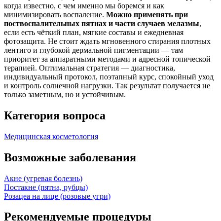
когда известно, с чем именно мы боремся и как
минимизировать воспаление.
Можно применять при
поствоспалительных пятнах и части случаев мелазмы
,
если есть чёткий план, мягкие составы и ежедневная
фотозащита. Не стоит ждать мгновенного стирания плотных
лентиго и глубокой дермальной пигментации — там
приоритет за аппаратными методами и адресной топической
терапией. Оптимальная стратегия — диагностика,
индивидуальный протокол, поэтапный курс, спокойный уход
и контроль солнечной нагрузки. Так результат получается не
только заметным, но и устойчивым.
Категория вопроса
Медицинская косметология
Возможные заболевания
Акне (угревая болезнь)
Постакне (пятна, рубцы)
Розацеа на лице (розовые угри)
Рекомендуемые процедуры