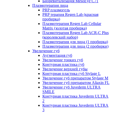
Биоревитализация MesoEye C71
Плазмотерапия лица
PRP плазмогель
PRP терапия Regen Lab (красная
пробирка)
Плазмотерапия Regen Lab Cellular
Matrix (золотая пробирка)
Плазмотерапия Regen Lab ACR-C Plus
(королевский набор)
Плазмотерапия для лица (1 пробирка)
Плазмотерапия для лица (2 пробирки)
Увеличение губ
Аугментация губ
Увеличение тонких губ
Контурная пластика губ
Увеличение верхней губы
Контурная пластика губ Stylage L
Увеличение губ препаратом Stylage M
Увеличение губ препаратом Aliaxin FL
Увеличение губ Juvederm ULTRA
SMILE
Контурная пластика Juvederm ULTRA
2
Контурная пластика Juvederm ULTRA
3