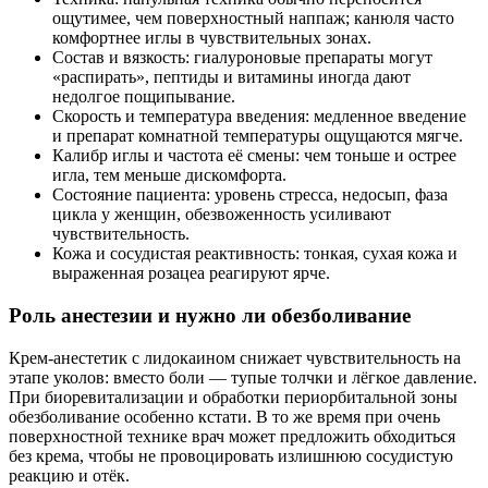
ощутимее, чем поверхностный наппаж; канюля часто
комфортнее иглы в чувствительных зонах.
Состав и вязкость: гиалуроновые препараты могут
«распирать», пептиды и витамины иногда дают
недолгое пощипывание.
Скорость и температура введения: медленное введение
и препарат комнатной температуры ощущаются мягче.
Калибр иглы и частота её смены: чем тоньше и острее
игла, тем меньше дискомфорта.
Состояние пациента: уровень стресса, недосып, фаза
цикла у женщин, обезвоженность усиливают
чувствительность.
Кожа и сосудистая реактивность: тонкая, сухая кожа и
выраженная розацеа реагируют ярче.
Роль анестезии и нужно ли обезболивание
Крем-анестетик с лидокаином снижает чувствительность на
этапе уколов: вместо боли — тупые толчки и лёгкое давление.
При биоревитализации и обработки периорбитальной зоны
обезболивание особенно кстати. В то же время при очень
поверхностной технике врач может предложить обходиться
без крема, чтобы не провоцировать излишнюю сосудистую
реакцию и отёк.