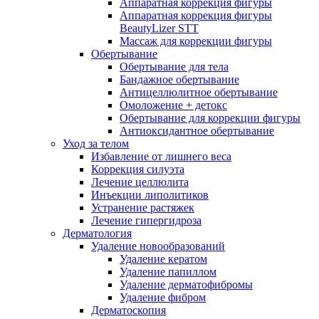
Аппаратная коррекция фигуры
Аппаратная коррекция фигуры
BeautyLizer STT
Массаж для коррекции фигуры
Обертывание
Обертывание для тела
Бандажное обертывание
Антицеллюлитное обертывание
Омоложение + детокс
Обертывание для коррекции фигуры
Антиоксидантное обертывание
Уход за телом
Избавление от лишнего веса
Коррекция силуэта
Лечение целлюлита
Инъекции липолитиков
Устранение растяжек
Лечение гипергидроза
Дерматология
Удаление новообразований
Удаление кератом
Удаление папиллом
Удаление дерматофибромы
Удаление фибром
Дерматоскопия