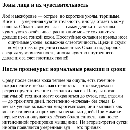
Зоны лица и их чувствительность
Лоб и межбровье — острые, но короткие уколы, терпимые.
Виски — умеренная чувствительность, иногда отдаёт в кожу
головы. Область вокруг глаз — самая деликатная: уколы
чувствуются отчётливее, распирание может сохраняться
дольше из‑за тонкой кожи. Носогубные складки и крылья носа
— ощутимые уколы, возможна слезоточивость. Щёки и скулы
— комфортнее, ощущения сглаженные. Овал и подбородок —
средняя чувствительность, иногда чувство внутреннего
давления за счет плотных тканей.
После процедуры: нормальные реакции и сроки
Сразу после сеанса кожа теплее на ощупь, есть точечное
покраснение и небольшая отёчность — это ожидаемо и
регрессирует в течение нескольких часов. Папулы после
папульной техники могут сохраняться до суток, под глазами
— до трёх-пяти дней, постепенно «исчезая» без следа. В
местах уколов возможны микрогематомы; они выглядят как
мелкие синячки и проходят за несколько дней. При мимике
первые сутки ощущается лёгкая болезненность, как после
интенсивной тренировки мышц лица. На вторые-третьи сутки
иногда появляется умеренный зуд — это признак