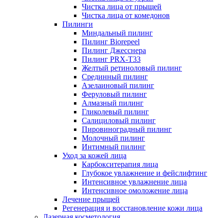
Чистка лица от прыщей
Чистка лица от комедонов
Пилинги
Миндальный пилинг
Пилинг Biorepeel
Пилинг Джесснера
Пилинг PRX-T33
Желтый ретиноловый пилинг
Срединный пилинг
Азелаиновый пилинг
Феруловый пилинг
Алмазный пилинг
Гликолевый пилинг
Салициловый пилинг
Пировиноградный пилинг
Молочный пилинг
Интимный пилинг
Уход за кожей лица
Карбокситерапия лица
Глубокое увлажнение и фейслифтинг
Интенсивное увлажнение лица
Интенсивное омоложение лица
Лечение прыщей
Регенерация и восстановление кожи лица
Лазерная косметология