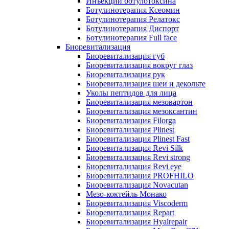
Инъекции ботулотоксина
Ботулинотерапия Ксеомин
Ботулинотерапия Релатокс
Ботулинотерапия Диспорт
Ботулинотерапия Full face
Биоревитализация
Биоревитализация губ
Биоревитализация вокруг глаз
Биоревитализация рук
Биоревитализация шеи и декольте
Уколы пептидов для лица
Биоревитализация мезовартон
Биоревитализация мезоксантин
Биоревитализация Filorga
Биоревитализация Plinest
Биоревитализация Plinest Fast
Биоревитализация Revi Silk
Биоревитализация Revi strong
Биоревитализация Revi eye
Биоревитализация PROFHILO
Биоревитализация Novacutan
Мезо-коктейль Монако
Биоревитализация Viscoderm
Биоревитализация Repart
Биоревитализация Hyalrepair