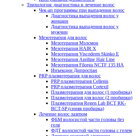
Трихология: диагностика и лечение волос
Чек-ап программы при выпадении волос
Диагностика выпадения волос у
женщин
Диагностика выпадения волос у
мужчин
Мезотерапия для волос
Мезотерапия Мэлсмон
Мезотерапия HAIR X
Мезотерапия Viscoderm Skinko E
Мезотерапия Apriline Hair Line
Мезотерапия Filorga NCTF 135 HA
Инъекции Дипроспан
PRP плазмотерапия для волос
PRP плазмотерапия Cellenis
PRP плазмотерапия Cortexil
Плазмотерапия для волос (1 пробирка)
Плазмотерапия для волос (2 пробирки)
Плазмотерапия Regen Lab BCT RK-
BCT-SP (синяя пробирка)
Лечение волос лазером
ФБМ волосистой части головы без
геля
ФДТ волосистой части головы с гелем
Лечение очаговой алопеции