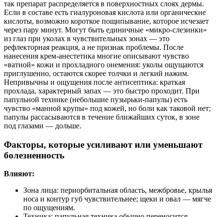
так препарат распределяется в поверхностных слоях дермы.
Если в составе есть гиалуроновая кислота или органические
кислоты, возможно короткое пощипывание, которое исчезает
через пару минут. Могут быть единичные «микро-слезинки»
из глаз при уколах в чувствительных зонах — это
рефлекторная реакция, а не признак проблемы. После
нанесения крем-анестетика многие описывают чувство
«ватной» кожи и прохладного онемения: уколы ощущаются
приглушенно, остаются скорее толчки и легкий нажим.
Непривычны и ощущения после антисептика: краткая
прохлада, характерный запах — это быстро проходит. При
папульной технике (небольшие пузырьки-папулы) есть
чувство «манной крупы» под кожей, но боли как таковой нет;
папулы рассасываются в течение ближайших суток, в зоне
под глазами — дольше.
Факторы, которые усиливают или уменьшают
болезненность
Влияют:
Зона лица: периорбитальная область, межбровье, крылья
носа и контур губ чувствительнее; щеки и овал — мягче
по ощущениям.
Техника: папульная техника обычно переносится