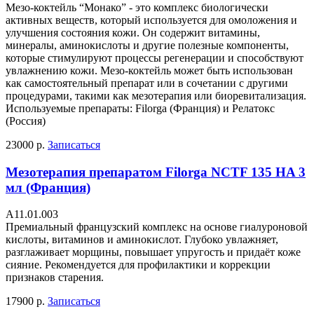
Мезо-коктейль “Монако” - это комплекс биологически
активных веществ, который используется для омоложения и
улучшения состояния кожи. Он содержит витамины,
минералы, аминокислоты и другие полезные компоненты,
которые стимулируют процессы регенерации и способствуют
увлажнению кожи. Мезо-коктейль может быть использован
как самостоятельный препарат или в сочетании с другими
процедурами, такими как мезотерапия или биоревитализация.
Используемые препараты: Filorga (Франция) и Релатокс
(Россия)
23000 р.
Записаться
Мезотерапия препаратом Filorga NCTF 135 HA 3
мл (Франция)
А11.01.003
Премиальный французский комплекс на основе гиалуроновой
кислоты, витаминов и аминокислот. Глубоко увлажняет,
разглаживает морщины, повышает упругость и придаёт коже
сияние. Рекомендуется для профилактики и коррекции
признаков старения.
17900 р.
Записаться