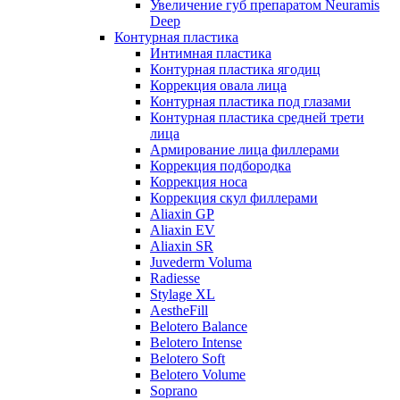
Увеличение губ препаратом Neuramis
Deep
Контурная пластика
Интимная пластика
Контурная пластика ягодиц
Коррекция овала лица
Контурная пластика под глазами
Контурная пластика средней трети
лица
Армирование лица филлерами
Коррекция подбородка
Коррекция носа
Коррекция скул филлерами
Aliaxin GP
Aliaxin EV
Aliaxin SR
Juvederm Voluma
Radiesse
Stylage XL
AestheFill
Belotero Balance
Belotero Intense
Belotero Soft
Belotero Volume
Soprano