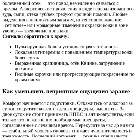
болезненный отёк — это повод немедленно связаться с
врачом. Аллергические проявления в виде генерализованного
зуда, сыпи, отёка губ/век требуют срочной помощи. Любые
выделения с неприятным запахом, интенсивное жжение,
«сетчатые» или мраморные изменения окраски кожи в зоне
уколов — тревожные признаки.
Сигналы обратиться к врачу:
Пульсирующая боль и усиливающаяся отёчность.
Локальная гиперемия с повышением температуры кожи
более суток.
Выраженная крапивница, отёк Квинке, затруднение
дыхания.
Гнойные корочки или прогрессирующее покраснение по
краям папул.
Как уменьшить неприятные ощущения заранее
Комфорт начинается с подготовки. Откажитесь от алкоголя за
сутки, сократите кофеин в день процедуры, выспитесь. За
двое суток не стоит принимать НПВС и антикоагулянты, если
только это не жизненно необходимые препараты,
согласованные с лечащим врачом. Перекусите за час до визита
— стабильный уровень глюкозы снижает чувствительность и
тревожность. Последний аргумент — техника специалиста: