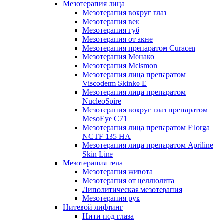
Мезотерапия лица
Мезотерапия вокруг глаз
Мезотерапия век
Мезотерапия губ
Мезотерапия от акне
Мезотерапия препаратом Curacen
Мезотерапия Монако
Мезотерапия Melsmon
Мезотерапия лица препаратом
Viscoderm Skinko E
Мезотерапия лица препаратом
NucleoSpire
Мезотерапия вокруг глаз препаратом
MesoEye С71
Мезотерапия лица препаратом Filorga
NCTF 135 HA
Мезотерапия лица препаратом Apriline
Skin Line
Мезотерапия тела
Мезотерапия живота
Мезотерапия от целлюлита
Липолитическая мезотерапия
Мезотерапия рук
Нитевой лифтинг
Нити под глаза