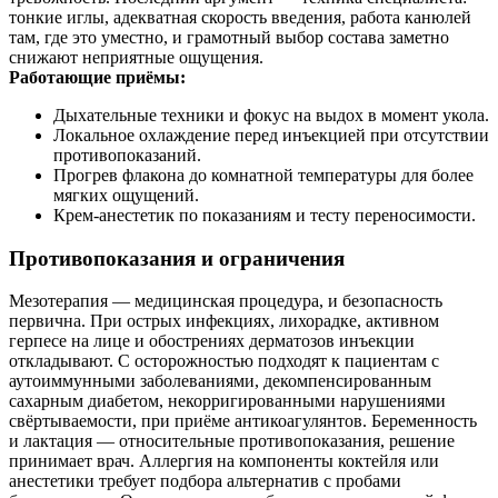
тонкие иглы, адекватная скорость введения, работа канюлей
там, где это уместно, и грамотный выбор состава заметно
снижают неприятные ощущения.
Работающие приёмы:
Дыхательные техники и фокус на выдох в момент укола.
Локальное охлаждение перед инъекцией при отсутствии
противопоказаний.
Прогрев флакона до комнатной температуры для более
мягких ощущений.
Крем-анестетик по показаниям и тесту переносимости.
Противопоказания и ограничения
Мезотерапия — медицинская процедура, и безопасность
первична. При острых инфекциях, лихорадке, активном
герпесе на лице и обострениях дерматозов инъекции
откладывают. С осторожностью подходят к пациентам с
аутоиммунными заболеваниями, декомпенсированным
сахарным диабетом, некорригированными нарушениями
свёртываемости, при приёме антикоагулянтов. Беременность
и лактация — относительные противопоказания, решение
принимает врач. Аллергия на компоненты коктейля или
анестетики требует подбора альтернатив с пробами