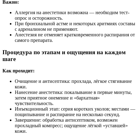
Важно:
Аллергия на анестетики возможна — необходим тест-
опрос и осторожность.
При бронхиальной астме и некоторых аритмиях составы
с адреналином не применяют.
Анестезия не отменяет кратковременного распирания от
самого препарата.
Процедура по этапам и ощущения на каждом
шаге
Как проходит:
Очищение и антисептика: прохлада, лёгкое стягивание
кожи.
Нанесение анестетика: покалывание в первые минуты,
затем приятное онемение и «бархатная»
чувствительность.
Инъекционный этап: серия коротких уколов; местами —
пощипывание и распирание на несколько секунд.
Завершение: обработка антисептиком, возможен
прохладный компресс; ощущение лёгкой «уставшей»
кожи.