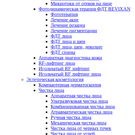
Микротоки от отеков на лице
Фотодинамическая терапия ФДТ REVIXAN
Фототерапия
Лечение акне
Лечение розацеа
Лечение пигментации
ФДТ лица
ФДТ лица и шеи
ФДТ лица, шеи, декольте
ФДТ спины
Аппаратная диагностика кожи
RF-лифтинг лица
Игольчатый RF лифтинг
Игольчатый RF лифтинг лица
Эстетическая косметология
Компьютерная дерматоскопия
Чистка лица
Аппаратная чистка лица
Ультразвуковая чистка лица
Комбинированная чистка лица
Атравматическая чистка лица
Ручная чистка лица
Механическая чистка лица
Чистка лица от черных точек
Чистка лица от угрей