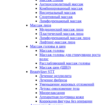
Антицеллюлитный массаж
Комбинированный массаж
Висцеральный массаж
Спортивный массаж
Лимфодренажный массаж
Массаж лица
Медицинский массаж лица
Пластический массаж лица
Лимфодренажный массаж лица
Лифтинг-массаж лица
Массаж головы и шеи
Массаж головы
Массаж головы для стимуляции роста
волос
Расслабляющий массаж головы
Массаж шеи (ШВЗ)
Beautylizer STT
Лечение целлюлита
Лечение фиброза
Уменьшение жировых отложений
Детокс-омоложение тела
Миорелаксация
Аппаратная подтяжка кожи
Коррекция фигуры без операции