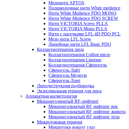
Мезонити APTOS
Полимолочные нити White medience
Нити White Medience PDO MONO
Нити White Medience PDO SCREW
Нити VICTORIA Screw PLLA
Нити VICTORIA Mono PLLA
Нити с насечками LFL 4D PDO PCL
Мезо нити LFL Screw
Линейные нити LFL Basic PDO
Коллагенотерапия лица
Коллагенотерапия Collost micro
Коллагенотерапия Linerase
Коллагенотерапия Сферогель
Сферогель Лайт
Сферогель Медиум
Сферогель Лонг
Липодеструкция подбородка
Экзосомальная терапия для лица
Аппаратная косметология
Микроигольчатый RF-лифтинг
Микроигольчатый RF лифтинг век
Микроигольчатый RF лифтинг живота
Микроигольчатый RF лифтинг тела
Микротоковая терапия
Микротоки вокруг глаз