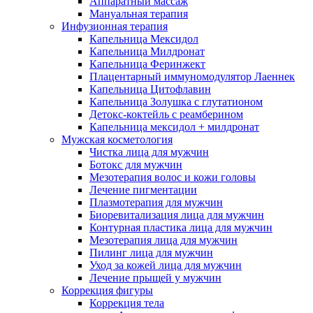
Аппаратный массаж
Мануальная терапия
Инфузионная терапия
Капельница Мексидол
Капельница Милдронат
Капельница Феринжект
Плацентарный иммуномодулятор Лаеннек
Капельница Цитофлавин
Капельница Золушка с глутатионом
Детокс-коктейль с реамберином
Капельница мексидол + милдронат
Мужская косметология
Чистка лица для мужчин
Ботокс для мужчин
Мезотерапия волос и кожи головы
Лечение пигментации
Плазмотерапия для мужчин
Биоревитализация лица для мужчин
Контурная пластика лица для мужчин
Мезотерапия лица для мужчин
Пилинг лица для мужчин
Уход за кожей лица для мужчин
Лечение прыщей у мужчин
Коррекция фигуры
Коррекция тела