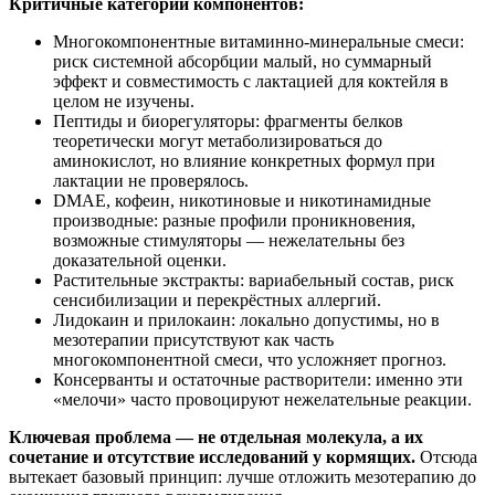
Критичные категории компонентов:
Многокомпонентные витаминно-минеральные смеси:
риск системной абсорбции малый, но суммарный
эффект и совместимость с лактацией для коктейля в
целом не изучены.
Пептиды и биорегуляторы: фрагменты белков
теоретически могут метаболизироваться до
аминокислот, но влияние конкретных формул при
лактации не проверялось.
DMAE, кофеин, никотиновые и никотинамидные
производные: разные профили проникновения,
возможные стимуляторы — нежелательны без
доказательной оценки.
Растительные экстракты: вариабельный состав, риск
сенсибилизации и перекрёстных аллергий.
Лидокаин и прилокаин: локально допустимы, но в
мезотерапии присутствуют как часть
многокомпонентной смеси, что усложняет прогноз.
Консерванты и остаточные растворители: именно эти
«мелочи» часто провоцируют нежелательные реакции.
Ключевая проблема — не отдельная молекула, а их
сочетание и отсутствие исследований у кормящих.
Отсюда
вытекает базовый принцип: лучше отложить мезотерапию до