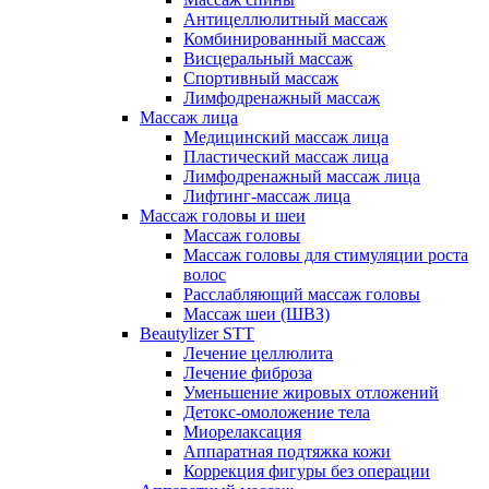
Антицеллюлитный массаж
Комбинированный массаж
Висцеральный массаж
Спортивный массаж
Лимфодренажный массаж
Массаж лица
Медицинский массаж лица
Пластический массаж лица
Лимфодренажный массаж лица
Лифтинг-массаж лица
Массаж головы и шеи
Массаж головы
Массаж головы для стимуляции роста
волос
Расслабляющий массаж головы
Массаж шеи (ШВЗ)
Beautylizer STT
Лечение целлюлита
Лечение фиброза
Уменьшение жировых отложений
Детокс-омоложение тела
Миорелаксация
Аппаратная подтяжка кожи
Коррекция фигуры без операции