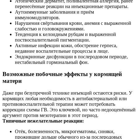
Атопический дерматит, поливалентная аллергия, ранее
перенесённые реакции на инъекционные препараты.
Аутоиммунные заболевания и приём
иммуномодуляторов.
Нарушения свёртывания крови, анемия с выраженной
слабостью и головокружениями.
Тенденция к келоидным рубцам и выраженной
поствоспалительной пигментации.
Активные инфекции кожи, обострение герпеса,
недавние воспалительные процессы в лице.
Эндокринные дисфункции в послеродовом периоде,
нестабильный гормональный фон.
Возможные побочные эффекты у кормящей
матери
Даже при безупречной технике инъекций остаются риски. У
кормящих любая необходимость в антибактериальной или
противовоспалительной терапии может потребовать
коррекции схемы ГВ. Это ключевой, но часто недооценённый
аргумент против мезотерапии в этот период.
Типичные нежелательные реакции:
Отёк, болезненность, микрогематомы, синяки,
прожившие дольше обычного из-за послеродовых