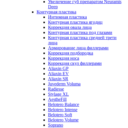
Увеличение губ препаратом Neuramis
Deep
Контурная пластика
Интимная пластика
Контурная пластика ягодиц
Коррекция овала лица
Контурная пластика под глазами
Контурная пластика средней трети
лица
Армирование лица филлерами
Коррекция подбородка
Коррекция носа
Коррекция скул филлерами
Aliaxin GP
Aliaxin EV
Aliaxin SR
Juvederm Voluma
Radiesse
Stylage XL
AestheFill
Belotero Balance
Belotero Intense
Belotero Soft
Belotero Volume
Soprano