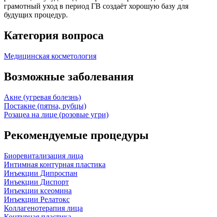
грамотный уход в период ГВ создаёт хорошую базу для
будущих процедур.
Категория вопроса
Медицинская косметология
Возможные заболевания
Акне (угревая болезнь)
Постакне (пятна, рубцы)
Розацеа на лице (розовые угри)
Рекомендуемые процедуры
Биоревитализация лица
Интимная контурная пластика
Инъекции Дипроспан
Инъекции Диспорт
Инъекции ксеомина
Инъекции Релатокс
Коллагенотерапия лица
Контурная пластика