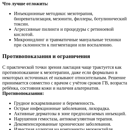
Что лучше отложить:
Инъекционные методики: мезотерапия,
биоревитализация, мезонити, филлеры, ботулинический
токсин.
Агрессивные пилинги и процедуры с ретиноевой
кислотой.
Микронидлинг и травматичные мануальные техники
при склонности к пигментации или воспалению.
Противопоказания и ограничения
С практической точки зрения лактация чаще трактуется как
противопоказание к мезотерапии, даже если формально в
некоторых источниках её называют относительным. Решение
принимается совместно с врачом с учётом сроков ГВ, возраста
ребёнка, состояния кожи и наличия альтернатив.
Противопоказания:
Грудное вскармливание и беременность.
Острые инфекционные заболевания, лихорадка.
Активные дерматозы в зоне предполагаемых инъекций.
Нарушения гемостаза, антикоагулянтная терапия.
Декомпенсированные хронические заболевания.
Известная аллергия на компоненты мезококтейля,