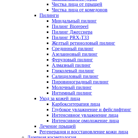
Чистка лица от прыщей
Чистка лица от комедонов
Пилинги
Миндальный пилинг
Пилинг Biorepeel
Пилинг Джесснера
Пилинг PRX-T33
Желтый ретиноловый пилинг
Срединный пилинг
Азелаиновый пилинг
Феруловый пилинг
Алмазный пилинг
Гликолевый пилинг
Салициловый пилинг
Пировиноградный пилинг
Молочный пилинг
Интимный пилинг
Уход за кожей лица
Карбокситерапия лица
Глубокое увлажнение и фейслифтинг
Интенсивное увлажнение лица
Интенсивное омоложение лица
Лечение прыщей
Регенерация и восстановление кожи лица
Лазерная косметология