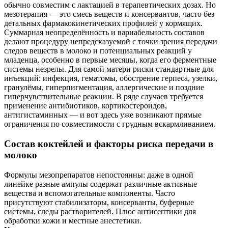
обычно совместим с лактацией в терапевтических дозах. Но
мезотерапия — это смесь веществ и консервантов, часто без
детальных фармакокинетических профилей у кормящих.
Суммарная неопределённость и вариабельность составов
делают процедуру непредсказуемой с точки зрения передачи
следов веществ в молоко и потенциальных реакций у
младенца, особенно в первые месяцы, когда его ферментные
системы незрелы. Для самой матери риски стандартные для
инъекций: инфекция, гематомы, обострение герпеса, узелки,
гранулёмы, гиперпигментация, аллергические и поздние
гиперчувствительные реакции. В ряде случаев требуется
применение антибиотиков, кортикостероидов,
антигистаминных — и вот здесь уже возникают прямые
ограничения по совместимости с грудным вскармливанием.
Состав коктейлей и факторы риска передачи в
молоко
Формулы мезопрепаратов непостоянны: даже в одной
линейке разные ампулы содержат различные активные
вещества и вспомогательные компоненты. Часто
присутствуют стабилизаторы, консерванты, буферные
системы, следы растворителей. Плюс антисептики для
обработки кожи и местные анестетики.