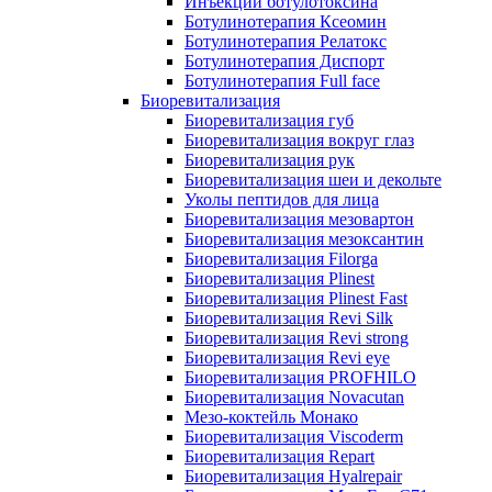
Инъекции ботулотоксина
Ботулинотерапия Ксеомин
Ботулинотерапия Релатокс
Ботулинотерапия Диспорт
Ботулинотерапия Full face
Биоревитализация
Биоревитализация губ
Биоревитализация вокруг глаз
Биоревитализация рук
Биоревитализация шеи и декольте
Уколы пептидов для лица
Биоревитализация мезовартон
Биоревитализация мезоксантин
Биоревитализация Filorga
Биоревитализация Plinest
Биоревитализация Plinest Fast
Биоревитализация Revi Silk
Биоревитализация Revi strong
Биоревитализация Revi eye
Биоревитализация PROFHILO
Биоревитализация Novacutan
Мезо-коктейль Монако
Биоревитализация Viscoderm
Биоревитализация Repart
Биоревитализация Hyalrepair