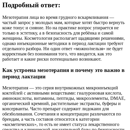
Подробный ответ:
Мезотерапия лица во время грудного вскармливания —
частый запрос у молодых мам, которые хотят быстро вернуть
коже тонус и сияние. Но на практике вопрос упирается не
только в эстетику, а в безопасность для ребёнка и самой
женщины. Косметология располагает щадящими решениями,
однако инъекционные методики в период лактации требуют
отдельного разбора. Ни один ответ «можно/нельзя» не будет
корректным без понимания того, что вводится, как это
работает и какие риски потенциально возникают.
Как устроена мезотерапия и почему это важно в
период лактации
Мезотерапия — это серия внутрикожных микроинъекций
коктейлей с активными веществами: гиалуроновая кислота,
аминокислоты, витамины, пептиды, микроэлементы, DMAE,
органический кремний, растительные экстракты, буферы и
консерванты. Часто препарат содержит лидокаин для
обезболивания. Сочетания и концентрации различаются по
брендам, а часть составов относится к категории
«косметических», то есть не имеет статуса лекарственного
средства и клинической доказательной базы по безопасности