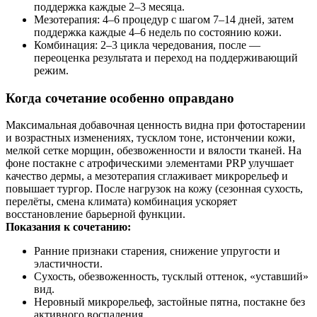
поддержка каждые 2–3 месяца.
Мезотерапия: 4–6 процедур с шагом 7–14 дней, затем
поддержка каждые 4–6 недель по состоянию кожи.
Комбинация: 2–3 цикла чередования, после —
переоценка результата и переход на поддерживающий
режим.
Когда сочетание особенно оправдано
Максимальная добавочная ценность видна при фотостарении
и возрастных изменениях, тусклом тоне, истончении кожи,
мелкой сетке морщин, обезвоженности и вялости тканей. На
фоне постакне с атрофическими элементами PRP улучшает
качество дермы, а мезотерапия сглаживает микрорельеф и
повышает тургор. После нагрузок на кожу (сезонная сухость,
перелёты, смена климата) комбинация ускоряет
восстановление барьерной функции.
Показания к сочетанию:
Ранние признаки старения, снижение упругости и
эластичности.
Сухость, обезвоженность, тусклый оттенок, «уставший»
вид.
Неровный микрорельеф, застойные пятна, постакне без
активного воспаления.