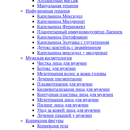
Аппаратный массаж
Мануальная терапия
Инфузионная терапия
Капельница Мексидол
Капельница Милдронат
Капельница Феринжект
Плацентарный иммуномодулятор Лаеннек
Капельница Цитофлавин
Капельница Золушка с глутатионом
Детокс-коктейль с реамберином
Капельница мексидол + милдронат
Мужская косметология
Чистка лица для мужчин
Ботокс для мужчин
Мезотерапия волос и кожи головы
Лечение пигментации
Плазмотерапия для мужчин
Биоревитализация лица для мужчин
Контурная пластика лица для мужчин
Мезотерапия лица для мужчин
Пилинг лица для мужчин
Уход за кожей лица для мужчин
Лечение прыщей у мужчин
Коррекция фигуры
Коррекция тела