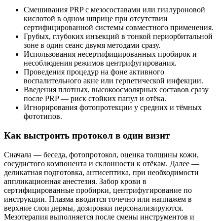
Смешивания PRP с мезосоставами или гиалуроновой
кислотой в одном шприце при отсутствии
сертифицированной системы совместного применения.
Грубых, глубоких инъекций в тонкой периорбитальной
зоне в один сеанс двумя методами сразу.
Использования несертифицированных пробирок и
несоблюдения режимов центрифугирования.
Проведения процедур на фоне активного
воспалительного акне или герпетической инфекции.
Введения плотных, высокоосмолярных составов сразу
после PRP — риск стойких папул и отёка.
Игнорирования фотопротекции у средних и тёмных
фототипов.
Как выстроить протокол в один визит
Сначала — беседа, фотопротокол, оценка толщины кожи,
сосудистого компонента и склонности к отёкам. Далее —
деликатная подготовка, антисептика, при необходимости
аппликационная анестезия. Забор крови в
сертифицированные пробирки, центрифугирование по
инструкции. Плазма вводится точечно или наппажем в
верхние слои дермы, дозировки персонализируются.
Мезотерапия выполняется после смены инструментов и