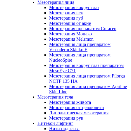
Мезотерапия лица
Мезотерапия вокруг глаз
Мезотерапия век
Мезотерапия губ
Мезотерапия от акне
Мезотерапия препаратом Curacen
Мезотерапия Монако
Мезотерапия Melsmon
Мезотерапия лица препаратом
Viscoderm Skinko E
Мезотерапия лица препаратом
NucleoSpire
Мезотерапия вокруг глаз препаратом
MesoEye С71
Мезотерапия лица препаратом Filorga
NCTF 135 HA
Мезотерапия лица препаратом Apriline
Skin Line
Мезотерапия тела
Мезотерапия живота
Мезотерапия от целлюлита
Липолитическая мезотерапия
Мезотерапия рук
Нитевой лифтинг
Нити под глаза