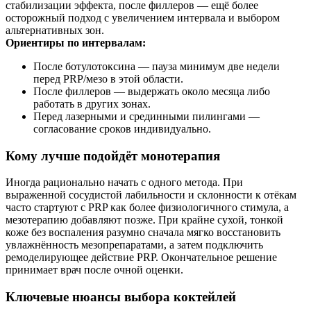
стабилизации эффекта, после филлеров — ещё более
осторожный подход с увеличением интервала и выбором
альтернативных зон.
Ориентиры по интервалам:
После ботулотоксина — пауза минимум две недели
перед PRP/мезо в этой области.
После филлеров — выдержать около месяца либо
работать в других зонах.
Перед лазерными и срединными пилингами —
согласование сроков индивидуально.
Кому лучше подойдёт монотерапия
Иногда рационально начать с одного метода. При
выраженной сосудистой лабильности и склонности к отёкам
часто стартуют с PRP как более физиологичного стимула, а
мезотерапию добавляют позже. При крайне сухой, тонкой
коже без воспаления разумно сначала мягко восстановить
увлажнённость мезопрепаратами, а затем подключить
ремоделирующее действие PRP. Окончательное решение
принимает врач после очной оценки.
Ключевые нюансы выбора коктейлей