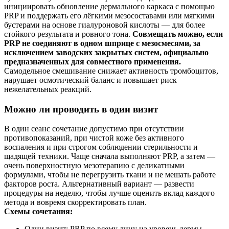
инициировать обновление дермального каркаса с помощью
PRP и поддержать его лёгкими мезосоставами или мягкими
бустерами на основе гиалуроновой кислоты — для более
стойкого результата и ровного тона.
Совмещать можно, если
PRP не соединяют в одном шприце с мезосмесями, за
исключением заводских закрытых систем, официально
предназначенных для совместного применения.
Самодельное смешивание снижает активность тромбоцитов,
нарушает осмотический баланс и повышает риск
нежелательных реакций.
Можно ли проводить в один визит
В один сеанс сочетание допустимо при отсутствии
противопоказаний, при чистой коже без активного
воспаления и при строгом соблюдении стерильности и
щадящей техники. Чаще сначала выполняют PRP, а затем —
очень поверхностную мезотерапию с деликатными
формулами, чтобы не перегрузить ткани и не мешать работе
факторов роста. Альтернативный вариант — развести
процедуры на неделю, чтобы лучше оценить вклад каждого
метода и вовремя скорректировать план.
Схемы сочетания:
Один визит: PRP по всему лицу на уровень дермы,