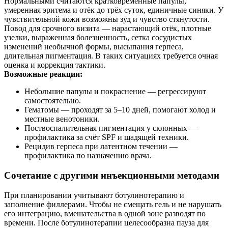
Нормальными считаются кратковременные папулы,
умеренная эритема и отёк до трёх суток, единичные синяки. У
чувствительной кожи возможны зуд и чувство стянутости.
Повод для срочного визита — нарастающий отёк, плотные
узелки, выраженная болезненность, сетка сосудистых
изменений необычной формы, высыпания герпеса,
длительная пигментация. В таких ситуациях требуется очная
оценка и коррекция тактики.
Возможные реакции:
Небольшие папулы и покраснение — регрессируют
самостоятельно.
Гематомы — проходят за 5–10 дней, помогают холод и
местные венотоники.
Поствоспалительная пигментация у склонных —
профилактика за счёт SPF и щадящей техники.
Рецидив герпеса при латентном течении —
профилактика по назначению врача.
Сочетание с другими инъекционными методами
При планировании учитывают ботулинотерапию и
заполнение филлерами. Чтобы не смещать гель и не нарушать
его интеграцию, вмешательства в одной зоне разводят по
времени. После ботулинотерапии целесообразна пауза для