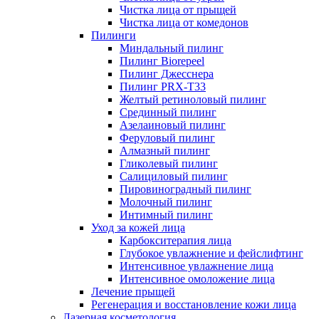
Чистка лица от прыщей
Чистка лица от комедонов
Пилинги
Миндальный пилинг
Пилинг Biorepeel
Пилинг Джесснера
Пилинг PRX-T33
Желтый ретиноловый пилинг
Срединный пилинг
Азелаиновый пилинг
Феруловый пилинг
Алмазный пилинг
Гликолевый пилинг
Салициловый пилинг
Пировиноградный пилинг
Молочный пилинг
Интимный пилинг
Уход за кожей лица
Карбокситерапия лица
Глубокое увлажнение и фейслифтинг
Интенсивное увлажнение лица
Интенсивное омоложение лица
Лечение прыщей
Регенерация и восстановление кожи лица
Лазерная косметология