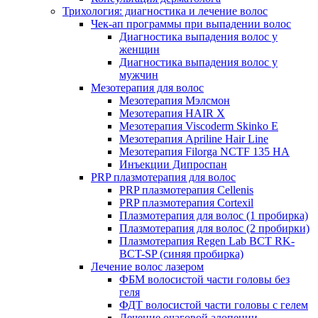
Трихология: диагностика и лечение волос
Чек-ап программы при выпадении волос
Диагностика выпадения волос у
женщин
Диагностика выпадения волос у
мужчин
Мезотерапия для волос
Мезотерапия Мэлсмон
Мезотерапия HAIR X
Мезотерапия Viscoderm Skinko E
Мезотерапия Apriline Hair Line
Мезотерапия Filorga NCTF 135 HA
Инъекции Дипроспан
PRP плазмотерапия для волос
PRP плазмотерапия Cellenis
PRP плазмотерапия Cortexil
Плазмотерапия для волос (1 пробирка)
Плазмотерапия для волос (2 пробирки)
Плазмотерапия Regen Lab BCT RK-
BCT-SP (синяя пробирка)
Лечение волос лазером
ФБМ волосистой части головы без
геля
ФДТ волосистой части головы с гелем
Лечение очаговой алопеции