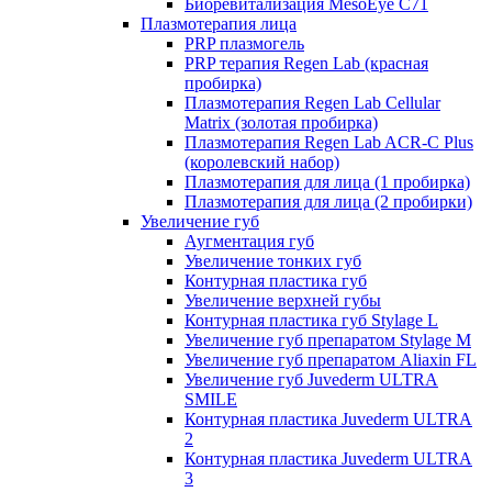
Биоревитализация MesoEye C71
Плазмотерапия лица
PRP плазмогель
PRP терапия Regen Lab (красная
пробирка)
Плазмотерапия Regen Lab Cellular
Matrix (золотая пробирка)
Плазмотерапия Regen Lab ACR-C Plus
(королевский набор)
Плазмотерапия для лица (1 пробирка)
Плазмотерапия для лица (2 пробирки)
Увеличение губ
Аугментация губ
Увеличение тонких губ
Контурная пластика губ
Увеличение верхней губы
Контурная пластика губ Stylage L
Увеличение губ препаратом Stylage M
Увеличение губ препаратом Aliaxin FL
Увеличение губ Juvederm ULTRA
SMILE
Контурная пластика Juvederm ULTRA
2
Контурная пластика Juvederm ULTRA
3