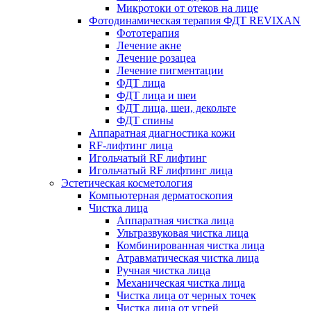
Микротоки от отеков на лице
Фотодинамическая терапия ФДТ REVIXAN
Фототерапия
Лечение акне
Лечение розацеа
Лечение пигментации
ФДТ лица
ФДТ лица и шеи
ФДТ лица, шеи, декольте
ФДТ спины
Аппаратная диагностика кожи
RF-лифтинг лица
Игольчатый RF лифтинг
Игольчатый RF лифтинг лица
Эстетическая косметология
Компьютерная дерматоскопия
Чистка лица
Аппаратная чистка лица
Ультразвуковая чистка лица
Комбинированная чистка лица
Атравматическая чистка лица
Ручная чистка лица
Механическая чистка лица
Чистка лица от черных точек
Чистка лица от угрей