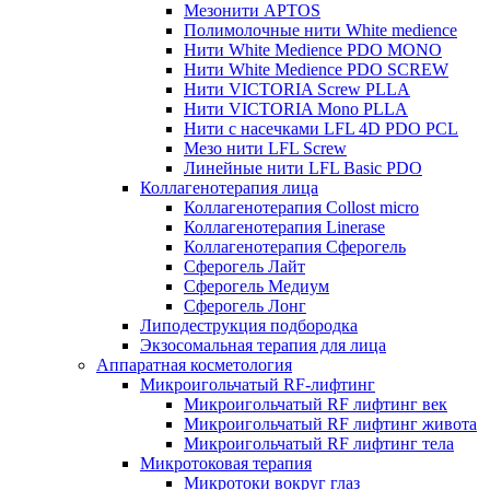
Мезонити APTOS
Полимолочные нити White medience
Нити White Medience PDO MONO
Нити White Medience PDO SCREW
Нити VICTORIA Screw PLLA
Нити VICTORIA Mono PLLA
Нити с насечками LFL 4D PDO PCL
Мезо нити LFL Screw
Линейные нити LFL Basic PDO
Коллагенотерапия лица
Коллагенотерапия Collost micro
Коллагенотерапия Linerase
Коллагенотерапия Сферогель
Сферогель Лайт
Сферогель Медиум
Сферогель Лонг
Липодеструкция подбородка
Экзосомальная терапия для лица
Аппаратная косметология
Микроигольчатый RF-лифтинг
Микроигольчатый RF лифтинг век
Микроигольчатый RF лифтинг живота
Микроигольчатый RF лифтинг тела
Микротоковая терапия
Микротоки вокруг глаз