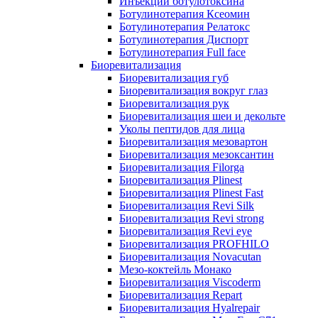
Инъекции ботулотоксина
Ботулинотерапия Ксеомин
Ботулинотерапия Релатокс
Ботулинотерапия Диспорт
Ботулинотерапия Full face
Биоревитализация
Биоревитализация губ
Биоревитализация вокруг глаз
Биоревитализация рук
Биоревитализация шеи и декольте
Уколы пептидов для лица
Биоревитализация мезовартон
Биоревитализация мезоксантин
Биоревитализация Filorga
Биоревитализация Plinest
Биоревитализация Plinest Fast
Биоревитализация Revi Silk
Биоревитализация Revi strong
Биоревитализация Revi eye
Биоревитализация PROFHILO
Биоревитализация Novacutan
Мезо-коктейль Монако
Биоревитализация Viscoderm
Биоревитализация Repart
Биоревитализация Hyalrepair