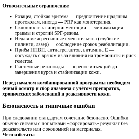
Относительные ограничения:
Розацеа, стойкая эритема — предпочтение щадящим
протоколам, иногда — PRP как монотерапия.
Склонность к гиперпигментации — минимизация
травмы и строгий SPF‑режим.
Недавние агрессивные вмешательства (глубокие
пилинги, лазер) — соблюдение сроков реабилитации.
Приём НПВП, антиагрегантов, витамина Е —
обсуждать с врачом из‑за влияния на тромбоциты и риск
гематом.
Системные ретиноиды — перенос инъекций до
завершения курса и стабилизации кожи.
Перед началом комбинированной программы необходим
очный осмотр и сбор анамнеза с учётом препаратов,
хронических заболеваний и реактивности кожи.
Безопасность и типичные ошибки
При следовании стандартам сочетание безопасно. Ошибки
обычно связаны с попытками «форсировать» результат без
доказательств или с экономией на материалах.
Чего избегать: