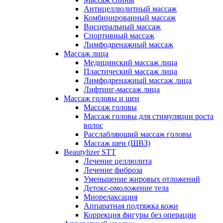
Антицеллюлитный массаж
Комбинированный массаж
Висцеральный массаж
Спортивный массаж
Лимфодренажный массаж
Массаж лица
Медицинский массаж лица
Пластический массаж лица
Лимфодренажный массаж лица
Лифтинг-массаж лица
Массаж головы и шеи
Массаж головы
Массаж головы для стимуляции роста
волос
Расслабляющий массаж головы
Массаж шеи (ШВЗ)
Beautylizer STT
Лечение целлюлита
Лечение фиброза
Уменьшение жировых отложений
Детокс-омоложение тела
Миорелаксация
Аппаратная подтяжка кожи
Коррекция фигуры без операции