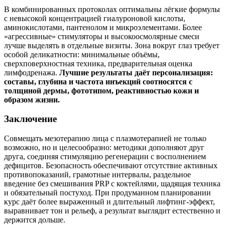
В комбинированных протоколах оптимальны лёгкие формулы
с невысокой концентрацией гиалуроновой кислоты,
аминокислотами, пантенолом и микроэлементами. Более
«агрессивные» стимуляторы и высокоосмолярные смеси
лучше выделять в отдельные визиты. Зона вокруг глаз требует
особой деликатности: минимальные объёмы,
сверхповерхностная техника, предварительная оценка
лимфодренажа.
Лучшие результаты даёт персонализация:
составы, глубина и частота инъекций соотносятся с
толщиной дермы, фототипом, реактивностью кожи и
образом жизни.
Заключение
Совмещать мезотерапию лица с плазмотерапией не только
возможно, но и целесообразно: методики дополняют друг
друга, соединяя стимуляцию регенерации с восполнением
дефицитов. Безопасность обеспечивают отсутствие активных
противопоказаний, грамотные интервалы, раздельное
введение без смешивания PRP с коктейлями, щадящая техника
и обязательный постуход. При продуманном планировании
курс даёт более выраженный и длительный лифтинг‑эффект,
выравнивает тон и рельеф, а результат выглядит естественно и
держится дольше.