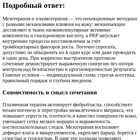
Подробный ответ:
Мезотерапия и плазмотерапия — это инъекционные методики
с разными механизмами влияния на кожу: мезоинъекции
доставляют в ткани низкомолекулярные активные
компоненты и гиалуроновую кислоту, а PRP запускает
внутренние процессы восстановления за счёт
тромбоцитарных факторов роста. Логично спросить,
допустимо ли объединять их в один курс или даже проводить
в один день. При корректно выстроенном протоколе
сочетание демонстрирует выраженную синергию без потери
контроля над безопасностью и прогнозируемостью результата.
Главные условия — индивидуальная схема, строгая асептика,
правильный порядок и глубина введения.
Совместимость и смысл сочетания
Плазменная терапия активирует фибробласты, способствует
неоангиогенезу и перестройке межклеточного матрикса, что
повышает упругость, плотность и качество поверхности кожи,
уменьшает сетку мелких морщин и выраженность
поствоспалительных следов. Мезотерапия восполняет
дефицит влаги и микроэлементов, укрепляет барьер, борется с
сухостью и тусклостью. В паре эти подходы позволяют