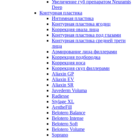
Увеличение губ препаратом Neuramis
Deep
Контурная пластика
Интимная пластика
Контурная пластика ягодиц
Коррекция овала лица
Контурная пластика под глазами
Контурная пластика средней трети
лица
Армирование лица филлерами
Коррекция подбородка
Коррекция носа
Коррекция скул филлерами
Aliaxin GP
Aliaxin EV
Aliaxin SR
Juvederm Voluma
Radiesse
Stylage XL
AestheFill
Belotero Balance
Belotero Intense
Belotero Soft
Belotero Volume
Soprano