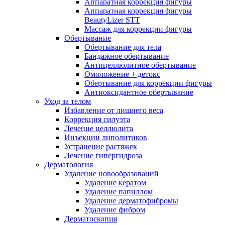
Аппаратная коррекция фигуры
Аппаратная коррекция фигуры
BeautyLizer STT
Массаж для коррекции фигуры
Обертывание
Обертывание для тела
Бандажное обертывание
Антицеллюлитное обертывание
Омоложение + детокс
Обертывание для коррекции фигуры
Антиоксидантное обертывание
Уход за телом
Избавление от лишнего веса
Коррекция силуэта
Лечение целлюлита
Инъекции липолитиков
Устранение растяжек
Лечение гипергидроза
Дерматология
Удаление новообразований
Удаление кератом
Удаление папиллом
Удаление дерматофибромы
Удаление фибром
Дерматоскопия