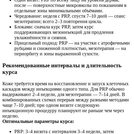
после — поверхностные микровколы по показаниям в
отдельные зоны минимальными объёмами.
Чередование: неделя с PRP, спустя 7–10 дней — сеанс
мезотерапии; всего 2–3 повторения цикла.
Блоками: сначала курс PRP, затем курс
поддерживающих мезоинъекций для продления
увлажнённости и сияния.
Прицельный подход: PRP — на участки с атрофичными
рубцами и сниженной плотностью, мезотерапия — на
периорбиту и зоны выраженной сухости.
Рекомендованные интервалы и длительность
курса
Коже требуется время на восстановление и запуск клеточных
каскадов между инъекциями одного типа. Для PRP обычно
выдерживают 2–4 недели, для мезотерапии — 7–14 дней. В
комбинированных схемах перерыв между разными методами
чаще 7–10 дней; при одном визите следующую
инъекционную процедуру планируют не раньше чем через
неделю.
Оптимальные параметры курса:
PRP: 3–4 визита с интервалом 3–4 недели, затем