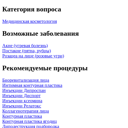
Категория вопроса
Медицинская косметология
Возможные заболевания
Акне (угревая болезнь)
Постакне (пятна, рубцы)
Розацеа на лице (розовые угри)
Рекомендуемые процедуры
Биоревитализация лица
Интимная контурная пластика
Инъекции Дипроспан
Инъекции Диспорт
Инъекции ксеомина
Инъекции Релатокс
Коллагенотерапия лица
Контурная пластика
Контурная пластика ягодиц
Липодеструкция подбородка