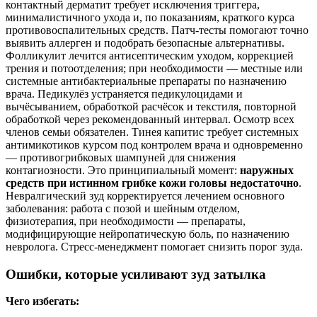
контактный дерматит требует исключения триггера,
минималистичного ухода и, по показаниям, краткого курса
противовоспалительных средств. Патч‑тесты помогают точно
выявить аллерген и подобрать безопасные альтернативы.
Фолликулит лечится антисептическим уходом, коррекцией
трения и потоотделения; при необходимости — местные или
системные антибактериальные препараты по назначению
врача. Педикулёз устраняется педикулоцидами и
вычёсыванием, обработкой расчёсок и текстиля, повторной
обработкой через рекомендованный интервал. Осмотр всех
членов семьи обязателен. Тинея капитис требует системных
антимикотиков курсом под контролем врача и одновременно
— противогрибковых шампуней для снижения
контагиозности. Это принципиальный момент:
наружных
средств при истинном грибке кожи головы недостаточно
.
Невралгический зуд корректируется лечением основного
заболевания: работа с позой и шейным отделом,
физиотерапия, при необходимости — препараты,
модифицирующие нейропатическую боль, по назначению
невролога. Стресс‑менеджмент помогает снизить порог зуда.
Ошибки, которые усиливают зуд затылка
Чего избегать: