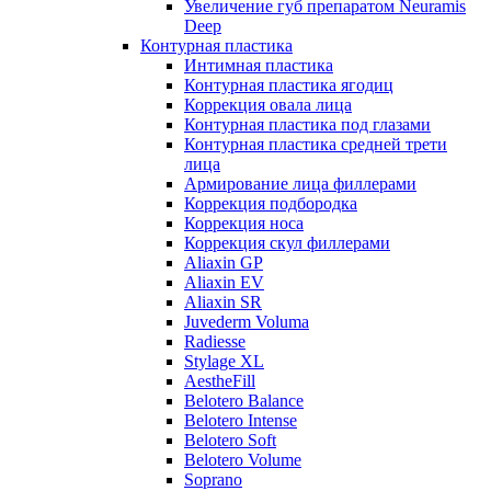
Увеличение губ препаратом Neuramis
Deep
Контурная пластика
Интимная пластика
Контурная пластика ягодиц
Коррекция овала лица
Контурная пластика под глазами
Контурная пластика средней трети
лица
Армирование лица филлерами
Коррекция подбородка
Коррекция носа
Коррекция скул филлерами
Aliaxin GP
Aliaxin EV
Aliaxin SR
Juvederm Voluma
Radiesse
Stylage XL
AestheFill
Belotero Balance
Belotero Intense
Belotero Soft
Belotero Volume
Soprano