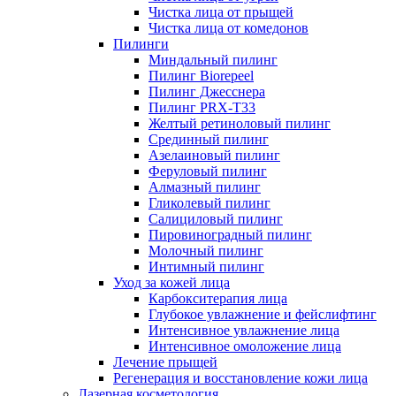
Чистка лица от прыщей
Чистка лица от комедонов
Пилинги
Миндальный пилинг
Пилинг Biorepeel
Пилинг Джесснера
Пилинг PRX-T33
Желтый ретиноловый пилинг
Срединный пилинг
Азелаиновый пилинг
Феруловый пилинг
Алмазный пилинг
Гликолевый пилинг
Салициловый пилинг
Пировиноградный пилинг
Молочный пилинг
Интимный пилинг
Уход за кожей лица
Карбокситерапия лица
Глубокое увлажнение и фейслифтинг
Интенсивное увлажнение лица
Интенсивное омоложение лица
Лечение прыщей
Регенерация и восстановление кожи лица
Лазерная косметология