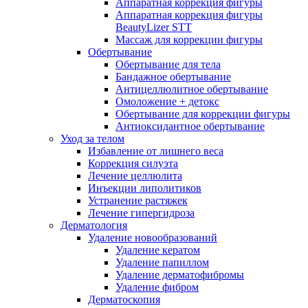
Аппаратная коррекция фигуры
Аппаратная коррекция фигуры
BeautyLizer STT
Массаж для коррекции фигуры
Обертывание
Обертывание для тела
Бандажное обертывание
Антицеллюлитное обертывание
Омоложение + детокс
Обертывание для коррекции фигуры
Антиоксидантное обертывание
Уход за телом
Избавление от лишнего веса
Коррекция силуэта
Лечение целлюлита
Инъекции липолитиков
Устранение растяжек
Лечение гипергидроза
Дерматология
Удаление новообразований
Удаление кератом
Удаление папиллом
Удаление дерматофибромы
Удаление фибром
Дерматоскопия