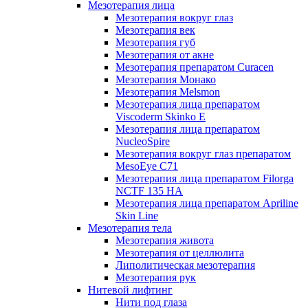
Мезотерапия лица
Мезотерапия вокруг глаз
Мезотерапия век
Мезотерапия губ
Мезотерапия от акне
Мезотерапия препаратом Curacen
Мезотерапия Монако
Мезотерапия Melsmon
Мезотерапия лица препаратом
Viscoderm Skinko E
Мезотерапия лица препаратом
NucleoSpire
Мезотерапия вокруг глаз препаратом
MesoEye С71
Мезотерапия лица препаратом Filorga
NCTF 135 HA
Мезотерапия лица препаратом Apriline
Skin Line
Мезотерапия тела
Мезотерапия живота
Мезотерапия от целлюлита
Липолитическая мезотерапия
Мезотерапия рук
Нитевой лифтинг
Нити под глаза