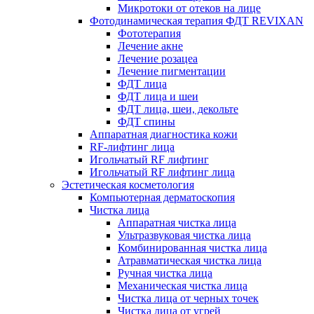
Микротоки от отеков на лице
Фотодинамическая терапия ФДТ REVIXAN
Фототерапия
Лечение акне
Лечение розацеа
Лечение пигментации
ФДТ лица
ФДТ лица и шеи
ФДТ лица, шеи, декольте
ФДТ спины
Аппаратная диагностика кожи
RF-лифтинг лица
Игольчатый RF лифтинг
Игольчатый RF лифтинг лица
Эстетическая косметология
Компьютерная дерматоскопия
Чистка лица
Аппаратная чистка лица
Ультразвуковая чистка лица
Комбинированная чистка лица
Атравматическая чистка лица
Ручная чистка лица
Механическая чистка лица
Чистка лица от черных точек
Чистка лица от угрей