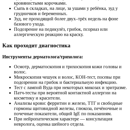
кровянистыми корочками.
Сыпь в складках, на лице, за ушами у ребёнка, зуд у
грудничков и беременных.
Зуд, не проходящий более двух–трёх недель на фоне
базового ухода.
Подозрение на педикулёз, грибок, псориаз или
аллергическую реакцию на краску.
Как проходит диагностика
Инструменты дерматолога/трихолога:
Осмотр, дерматоскопия и трихоскопия кожи головы и
волос.
Микроскопия чешуек и волос, КОН‑тест, посевы при
подозрении на грибок и бактериальную инфекцию.
Тест с лампой Вуда при некоторых микозах и эритразме.
Патч‑тесты при вероятной контактной аллергии на
косметику и красители.
Анализы крови: ферритин и железо, ТТГ и свободные
гормоны щитовидной железы, глюкоза, печёночные и
почечные показатели, общий IgE по показаниям.
При нейропатическом характере — консультация
невролога, оценка шейного отдела.