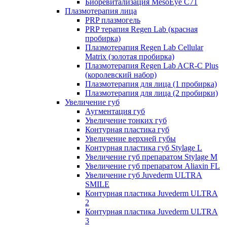
Биоревитализация MesoEye C71
Плазмотерапия лица
PRP плазмогель
PRP терапия Regen Lab (красная
пробирка)
Плазмотерапия Regen Lab Cellular
Matrix (золотая пробирка)
Плазмотерапия Regen Lab ACR-C Plus
(королевский набор)
Плазмотерапия для лица (1 пробирка)
Плазмотерапия для лица (2 пробирки)
Увеличение губ
Аугментация губ
Увеличение тонких губ
Контурная пластика губ
Увеличение верхней губы
Контурная пластика губ Stylage L
Увеличение губ препаратом Stylage M
Увеличение губ препаратом Aliaxin FL
Увеличение губ Juvederm ULTRA
SMILE
Контурная пластика Juvederm ULTRA
2
Контурная пластика Juvederm ULTRA
3