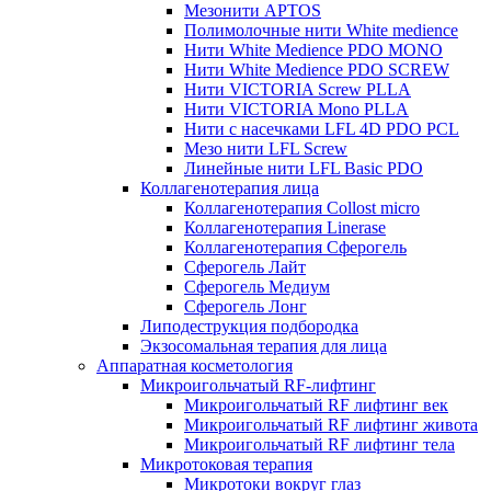
Мезонити APTOS
Полимолочные нити White medience
Нити White Medience PDO MONO
Нити White Medience PDO SCREW
Нити VICTORIA Screw PLLA
Нити VICTORIA Mono PLLA
Нити с насечками LFL 4D PDO PCL
Мезо нити LFL Screw
Линейные нити LFL Basic PDO
Коллагенотерапия лица
Коллагенотерапия Collost micro
Коллагенотерапия Linerase
Коллагенотерапия Сферогель
Сферогель Лайт
Сферогель Медиум
Сферогель Лонг
Липодеструкция подбородка
Экзосомальная терапия для лица
Аппаратная косметология
Микроигольчатый RF-лифтинг
Микроигольчатый RF лифтинг век
Микроигольчатый RF лифтинг живота
Микроигольчатый RF лифтинг тела
Микротоковая терапия
Микротоки вокруг глаз