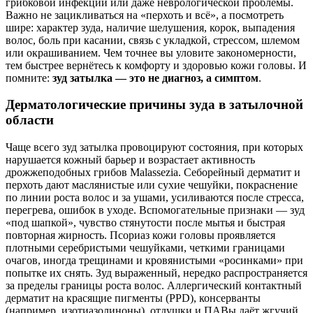
грибковой инфекции или даже неврологической проблемы.
Важно не зацикливаться на «перхоть и всё», а посмотреть
шире: характер зуда, наличие шелушения, корок, выпадения
волос, боль при касании, связь с укладкой, стрессом, шлемом
или окрашиванием. Чем точнее вы уловите закономерности,
тем быстрее вернётесь к комфорту и здоровью кожи головы. И
помните:
зуд затылка — это не диагноз, а симптом
.
Дерматологические причины зуда в затылочной
области
Чаще всего зуд затылка провоцируют состояния, при которых
нарушается кожный барьер и возрастает активность
дрожжеподобных грибов Malassezia. Себорейный дерматит и
перхоть дают маслянистые или сухие чешуйки, покраснение
по линии роста волос и за ушами, усиливаются после стресса,
перегрева, ошибок в уходе. Вспомогательные признаки — зуд
«под шапкой», чувство стянутости после мытья и быстрая
повторная жирность. Псориаз кожи головы проявляется
плотными серебристыми чешуйками, четкими границами
очагов, иногда трещинами и кровянистыми «росинками» при
попытке их снять. Зуд выраженный, нередко распространяется
за пределы границы роста волос. Аллергический контактный
дерматит на красящие пигменты (PPD), консерванты
(например, изотиазолиноны), отдушки и ПАВы даёт жгучий