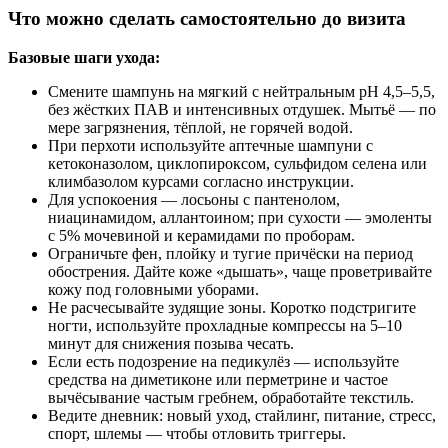
Что можно сделать самостоятельно до визита
Базовые шаги ухода:
Смените шампунь на мягкий с нейтральным pH 4,5–5,5,
без жёстких ПАВ и интенсивных отдушек. Мытьё — по
мере загрязнения, тёплой, не горячей водой.
При перхоти используйте аптечные шампуни с
кетоконазолом, циклопироксом, сульфидом селена или
климбазолом курсами согласно инструкции.
Для успокоения — лосьоны с пантенолом,
ниацинамидом, аллантоином; при сухости — эмоленты
с 5% мочевиной и керамидами по проборам.
Ограничьте фен, плойку и тугие причёски на период
обострения. Дайте коже «дышать», чаще проветривайте
кожу под головными уборами.
Не расчесывайте зудящие зоны. Коротко подстригите
ногти, используйте прохладные компрессы на 5–10
минут для снижения позыва чесать.
Если есть подозрение на педикулёз — используйте
средства на диметиконе или перметрине и частое
вычёсывание частым гребнем, обработайте текстиль.
Ведите дневник: новый уход, стайлинг, питание, стресс,
спорт, шлемы — чтобы отловить триггеры.