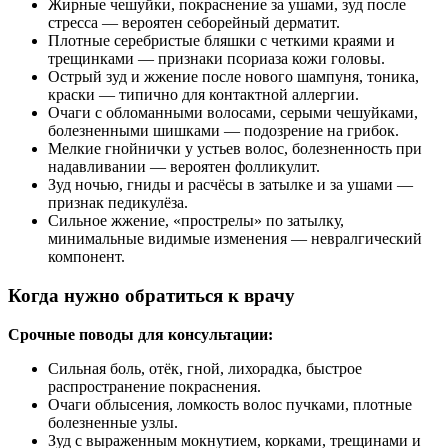
Жирные чешуйки, покраснение за ушами, зуд после
стресса — вероятен себорейный дерматит.
Плотные серебристые бляшки с четкими краями и
трещинками — признаки псориаза кожи головы.
Острый зуд и жжение после нового шампуня, тоника,
краски — типично для контактной аллергии.
Очаги с обломанными волосами, серыми чешуйками,
болезненными шишками — подозрение на грибок.
Мелкие гнойнички у устьев волос, болезненность при
надавливании — вероятен фолликулит.
Зуд ночью, гниды и расчёсы в затылке и за ушами —
признак педикулёза.
Сильное жжение, «прострелы» по затылку,
минимальные видимые изменения — невралгический
компонент.
Когда нужно обратиться к врачу
Срочные поводы для консультации:
Сильная боль, отёк, гной, лихорадка, быстрое
распространение покраснения.
Очаги облысения, ломкость волос пучками, плотные
болезненные узлы.
Зуд с выраженным мокнутием, корками, трещинами и