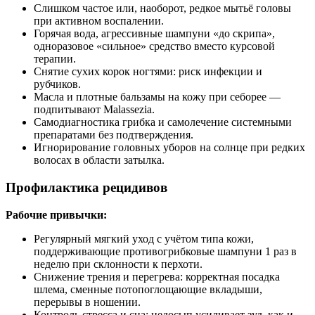
Слишком частое или, наоборот, редкое мытьё головы
при активном воспалении.
Горячая вода, агрессивные шампуни «до скрипа»,
одноразовое «сильное» средство вместо курсовой
терапии.
Снятие сухих корок ногтями: риск инфекции и
рубчиков.
Масла и плотные бальзамы на кожу при себорее —
подпитывают Malassezia.
Самодиагностика грибка и самолечение системными
препаратами без подтверждения.
Игнорирование головных уборов на солнце при редких
волосах в области затылка.
Профилактика рецидивов
Рабочие привычки:
Регулярный мягкий уход с учётом типа кожи,
поддерживающие противогрибковые шампуни 1 раз в
неделю при склонности к перхоти.
Снижение трения и перегрева: корректная посадка
шлема, сменные потопоглощающие вкладыши,
перерывы в ношении.
Контроль стресса и сна: недосып усиливает зуд, как и