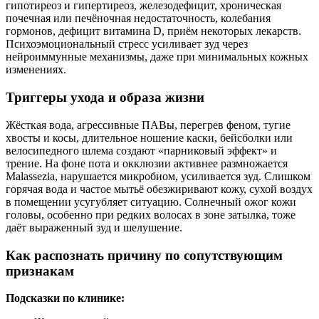
гипотиреоз и гипертиреоз, железодефицит, хроническая
почечная или печёночная недостаточность, колебания
гормонов, дефицит витамина D, приём некоторых лекарств.
Психоэмоциональный стресс усиливает зуд через
нейроиммунные механизмы, даже при минимальных кожных
изменениях.
Триггеры ухода и образа жизни
Жёсткая вода, агрессивные ПАВы, перегрев феном, тугие
хвосты и косы, длительное ношение каски, бейсболки или
велосипедного шлема создают «парниковый эффект» и
трение. На фоне пота и окклюзии активнее размножается
Malassezia, нарушается микробиом, усиливается зуд. Слишком
горячая вода и частое мытьё обезжиривают кожу, сухой воздух
в помещении усугубляет ситуацию. Солнечный ожог кожи
головы, особенно при редких волосах в зоне затылка, тоже
даёт выраженный зуд и шелушение.
Как распознать причину по сопутствующим
признакам
Подсказки по клинике: