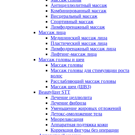
Антицеллюлитный массаж
Комбинированный массаж
Висцеральный массаж
Спортивный массаж
Лимфодренажный массаж
Массаж лица
Медицинский массаж лица
Пластический массаж лица
Лимфодренажный массаж лица
Лифтинг-массаж лица
Массаж головы и шеи
Массаж головы
Массаж головы для стимуляции роста
волос
Расслабляющий массаж головы
Массаж шеи (ШВЗ)
Beautylizer STT
Лечение целлюлита
Лечение фиброза
Уменьшение жировых отложений
Детокс-омоложение тела
Миорелаксация
Аппаратная подтяжка кожи
Коррекция фигуры без операции