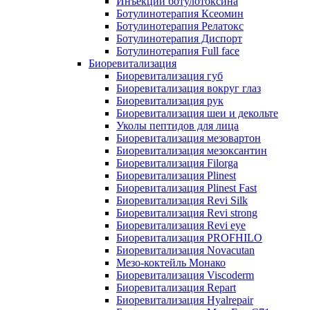
Инъекции ботулотоксина
Ботулинотерапия Ксеомин
Ботулинотерапия Релатокс
Ботулинотерапия Диспорт
Ботулинотерапия Full face
Биоревитализация
Биоревитализация губ
Биоревитализация вокруг глаз
Биоревитализация рук
Биоревитализация шеи и декольте
Уколы пептидов для лица
Биоревитализация мезовартон
Биоревитализация мезоксантин
Биоревитализация Filorga
Биоревитализация Plinest
Биоревитализация Plinest Fast
Биоревитализация Revi Silk
Биоревитализация Revi strong
Биоревитализация Revi eye
Биоревитализация PROFHILO
Биоревитализация Novacutan
Мезо-коктейль Монако
Биоревитализация Viscoderm
Биоревитализация Repart
Биоревитализация Hyalrepair