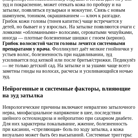
зуд и покраснение, может отекать кожа по пробору и на
затылке, появляться пузырьки и мокнутие. Связь с новым
шампунем, тоником, окрашиванием — ключ к разгадке.
Грибок кожи головы (тинея капитис) чаще встречается у
детей, но бывает и у взрослых. На затылке появляются очаги с
ломкими «обломанными» волосами, сероватыми чешуйками,
иногда — плотные болезненные шишки с гноем (керион).
Грибок волосистой части головы лечится системными
препаратами у врача
. Фолликулит даёт мелкие гнойнички у
устьев волос, болезненность при надавливании, зуд
усиливается под кепкой или после бритья/стрижки. Педикулёз
— не только детский сад. На затылке и за ушами чаще всего
заметны гниды на волосах, расчесы и усиливающийся ночью
зуд.
Нейрогенные и системные факторы, влияющие
на зуд затылка
Неврологические причины включают невралгию затылочного
нерва, миофасциальное напряжение в шее, последствия
шейного остеохондроза и нейропатию при сахарном диабете.
Для них характерны покалывание, жжение, болезненность
при касании, «стреляющая» боль по ходу затылка, а кожа
визуально может быть без высыпаний. Системные триггеры: