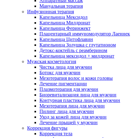
Аппаратный массаж
Мануальная терапия
Инфузионная терапия
Капельница Мексидол
Капельница Милдронат
Капельница Феринжект
Плацентарный иммуномодулятор Лаеннек
Капельница Цитофлавин
Капельница Золушка с глутатионом
Детокс-коктейль с реамберином
Капельница мексидол + милдронат
Мужская косметология
Чистка лица для мужчин
Ботокс для мужчин
Мезотерапия волос и кожи головы
Лечение пигментации
Плазмотерапия для мужчин
Биоревитализация лица для мужчин
Контурная пластика лица для мужчин
Мезотерапия лица для мужчин
Пилинг лица для мужчин
Уход за кожей лица для мужчин
Лечение прыщей у мужчин
Коррекция фигуры
Коррекция тела