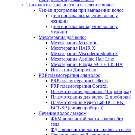
Трихология: диагностика и лечение волос
Чек-ап программы при выпадении волос
Диагностика выпадения волос у
женщин
Диагностика выпадения волос у
мужчин
Мезотерапия для волос
Мезотерапия Мэлсмон
Мезотерапия HAIR X
Мезотерапия Viscoderm Skinko E
Мезотерапия Apriline Hair Line
Мезотерапия Filorga NCTF 135 HA
Инъекции Дипроспан
PRP плазмотерапия для волос
PRP плазмотерапия Cellenis
PRP плазмотерапия Cortexil
Плазмотерапия для волос (1 пробирка)
Плазмотерапия для волос (2 пробирки)
Плазмотерапия Regen Lab BCT RK-
BCT-SP (синяя пробирка)
Лечение волос лазером
ФБМ волосистой части головы без
геля
ФДТ волосистой части головы с гелем
Лечение очаговой алопеции