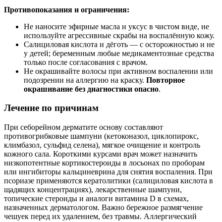
Противопоказания и ограничения:
Не наносите эфирные масла и уксус в чистом виде, не
используйте агрессивные скрабы на воспалённую кожу.
Салициловая кислота и дёготь — с осторожностью и не
у детей; беременным любые медикаментозные средства
только после согласования с врачом.
Не окрашивайте волосы при активном воспалении или
подозрении на аллергию на краску.
Повторное
окрашивание без диагностики опасно
.
Лечение по причинам
При себорейном дерматите основу составляют
противогрибковые шампуни (кетоконазол, циклопирокс,
климбазол, сульфид селена), мягкое очищение и контроль
кожного сала. Короткими курсами врач может назначить
низкопотентные кортикостероиды в лосьонах по проборам
или ингибиторы кальциневрина для снятия воспаления. При
псориазе применяются кератолитики (салициловая кислота в
щадящих концентрациях), лекарственные шампуни,
топические стероиды и аналоги витамина D в схемах,
назначенных дерматологом. Важно бережное размягчение
чешуек перед их удалением, без травмы. Аллергический