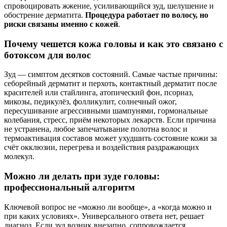
спровоцировать жжение, усиливающийся зуд, шелушение и
обострение дерматита.
Процедура работает по волосу, но
риски связаны именно с кожей
.
Почему чешется кожа головы и как это связано с
ботоксом для волос
Зуд — симптом десятков состояний. Самые частые причины:
себорейный дерматит и перхоть, контактный дерматит после
красителей или стайлинга, атопический фон, псориаз,
микозы, педикулёз, фолликулит, солнечный ожог,
пересушивание агрессивными шампунями, гормональные
колебания, стресс, приём некоторых лекарств. Если причина
не устранена, любое запечатывание полотна волос и
термоактивация составов может ухудшить состояние кожи за
счёт окклюзии, перегрева и воздействия раздражающих
молекул.
Можно ли делать при зуде головы:
профессиональный алгоритм
Ключевой вопрос не «можно ли вообще», а «когда можно и
при каких условиях». Универсального ответа нет, решает
диагноз. Если зуд возник внезапно, сопровождается