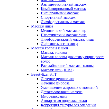
Антицеллюлитный массаж
Комбинированный массаж
Висцеральный массаж
Спортивный массаж
Лимфодренажный массаж
Массаж лица
Медицинский массаж лица
Пластический массаж лица
Лимфодренажный массаж лица
Лифтинг-массаж лица
Массаж головы и шеи
Массаж головы
Массаж головы для стимуляции роста
волос
Расслабляющий массаж головы
Массаж шеи (ШВЗ)
Beautylizer STT
Лечение целлюлита
Лечение фиброза
Уменьшение жировых отложений
Детокс-омоложение тела
Миорелаксация
Аппаратная подтяжка кожи
Коррекция фигуры без операции