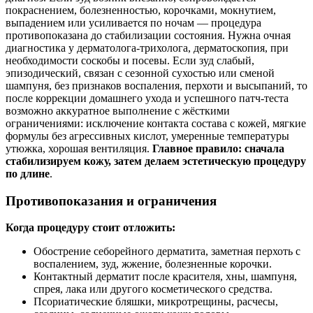
покраснением, болезненностью, корочками, мокнутием,
выпадением или усиливается по ночам — процедура
противопоказана до стабилизации состояния. Нужна очная
диагностика у дерматолога‑трихолога, дерматоскопия, при
необходимости соскобы и посевы. Если зуд слабый,
эпизодический, связан с сезонной сухостью или сменой
шампуня, без признаков воспаления, перхоти и высыпаний, то
после коррекции домашнего ухода и успешного патч‑теста
возможно аккуратное выполнение с жёсткими
ограничениями: исключение контакта состава с кожей, мягкие
формулы без агрессивных кислот, умеренные температуры
утюжка, хорошая вентиляция.
Главное правило: сначала
стабилизируем кожу, затем делаем эстетическую процедуру
по длине
.
Противопоказания и ограничения
Когда процедуру стоит отложить:
Обострение себорейного дерматита, заметная перхоть с
воспалением, зуд, жжение, болезненные корочки.
Контактный дерматит после красителя, хны, шампуня,
спрея, лака или другого косметического средства.
Псориатические бляшки, микротрещины, расчесы,