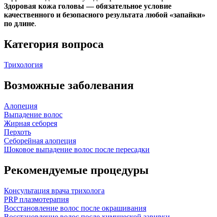
Здоровая кожа головы — обязательное условие
качественного и безопасного результата любой «запайки»
по длине
.
Категория вопроса
Трихология
Возможные заболевания
Алопеция
Выпадение волос
Жирная себорея
Перхоть
Себорейная алопеция
Шоковое выпадение волос после пересадки
Рекомендуемые процедуры
Консультация врача трихолога
PRP плазмотерапия
Восстановление волос после окрашивания
Восстановление волос после химической завивки