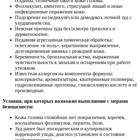
ссадины, солнечные ожоги кожи головы.
Фолликулит, импетиго, стригущий лишай и иные
инфекционные поражения кожи.
Подозрение на педикулёз или демодекоз, ночной зуд с
ухудшением сна.
Неясная причина зуда без осмотра трихолога и
дерматоскопии.
Недавняя агрессивная химическая обработка:
осветление «в ноль», кератиновое выпрямление,
долговременная завивка с реакцией кожи.
Беременность, бронхиальная астма, выраженная
чувствительность к запахам и испарениям при работе
утюжком.
Известная аллергия на компоненты формулы:
консерванты, ароматизаторы, кватерниевые полимеры,
гидролизованные протеины, глиоксиловую кислоту и её
производные.
Условия, при которых возможно выполнение с мерами
безопасности:
Кожа головы спокойная: нет покраснения, корочек,
воспалённых фолликулов, перхоти, боли.
Зуд ранее был эпизодическим и купировался
коррекцией ухода, диагноз установлен и состояние
стабилизировано.