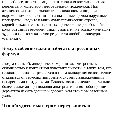
при себорее, никотинамид и пантенол для восстановления,
керамиды и холестерол для барьерной поддержки. При
атопической коже — эмоленты с скваланом и ши, при
выраженном воспалении — назначенные врачом наружные
препараты. Сведите к минимуму термический стресс у
корней, откажитесь от плотных причесок, не расчёсывайте
кожу острыми гребнями. Такая стратегия не только уменьшит
зуд, но и повысит качество результата любой процедурной
«запайки».
Кому особенно важно избегать агрессивных
формул
Людям с астмой, аллергическим ринитом, мигренями,
склонностью к контактной чувствительности, а также тем, кто
недавно пережил стресс с усилением выпадения волос, лучше
отказаться от термоактивируемых систем с выраженными
испарениями и отдушками. Волосы можно сделать визуально
более гладкими при помощи альтернатив, а вот обострение
дерматита лечить дольше и дороже, чем стоил бы салонный
уход.
Что обсудить с мастером перед записью