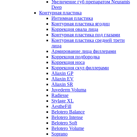
Увеличение губ препаратом Neuramis
Deep
Контурная пластика
Интимная пластика
Контурная пластика ягодиц
Коррекция овала лица
Контурная пластика под глазами
Контурная пластика средней трети
лица
Армирование лица филлерами
Коррекция подбородка
Коррекция носа
Коррекция скул филлерами
Aliaxin GP
Aliaxin EV
Aliaxin SR
Juvederm Voluma
Radiesse
Stylage XL
AestheFill
Belotero Balance
Belotero Intense
Belotero Soft
Belotero Volume
Soprano