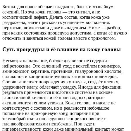
Ботокс для волос обещает гладкость, блеск и «запайку»
сечений. Но зуд кожи головы — это сигнал, а не
косметический дефект. Делать состав, когда кожа уже
раздражена, значит рисковать усилением воспаления,
перхотью, ломкостью и даже выпадением. Ниже — разбор,
при каких состояниях процедура допустима, а когда её нужно
отложить и заняться кожей головы вместе с трихологом.
Суть процедуры и её влияние на кожу головы
Несмотря на название, ботокс для волос не содержит
нейротоксина. Это салонный уход с коктейлем полимеров,
аминокислот, кератина, протеинов, гиалуроновой кислоты,
силиконов и кондиционирующих катионных полимеров.
Состав заполняет повреждения кутикулы, создаёт пленку,
удерживает влагу, облегчает укладку. Иногда для фиксации
результата применяются кислотные системы на основе
глиоксиловой кислоты и её производных, которые
активируются теплом утюжка. Кожа головы в идеале не
контактирует с составом, но в реальности небольшое
попадание на прикорневую зону, испарения при
термообработке и последующее соприкосновение с
пленкообразователями неизбежны. При зуде и
гиперреактивности кожи даже минимальный контакт может