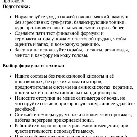
протоколу.
Подготовка:
Нормализуйте уход за кожей головы: мягкий шампунь
без агрессивных сульфатов, балансирующие тоники,
курс противовоспалительных лосьонов при себорее.
Сделайте патч‑тест финальной формулы и
термоактиватора утюжком с тестовой прядью, чтобы
оценить и запах, и возможную реакцию.
За сутки не используйте скрабы, кислоты, ретиноиды,
ментол и камфору на кожу головы.
Выбор формулы и техника:
Ищите составы без глиоксиловой кислоты и её
производных, без резких ароматизаторов;
предпочтительны системы на аминокислотах, кератине,
протеинах и поликуатиониевых кондиционерах.
Наносите отступив не менее сантиметра от кожи, не
массируйте состав в прикорневую зону, лишнее удаляйте
расчёской.
Снижайте температуру утюжка и количество протяжек,
избегая перегрева прикорневой зоны.
Работайте в хорошо проветриваемом помещении; при
чувствительности используйте маску.
При малейшем жжении, усилении зуда или головной