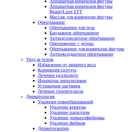
Аппаратная коррекция фигуры
Аппаратная коррекция фигуры
BeautyLizer STT
Массаж для коррекции фигуры
Обертывание
Обертывание для тела
Бандажное обертывание
Антицеллюлитное обертывание
Омоложение + детокс
Обертывание для коррекции фигуры
Антиоксидантное обертывание
Уход за телом
Избавление от лишнего веса
Коррекция силуэта
Лечение целлюлита
Инъекции липолитиков
Устранение растяжек
Лечение гипергидроза
Дерматология
Удаление новообразований
Удаление кератом
Удаление папиллом
Удаление дерматофибромы
Удаление фибром
Дерматоскопия