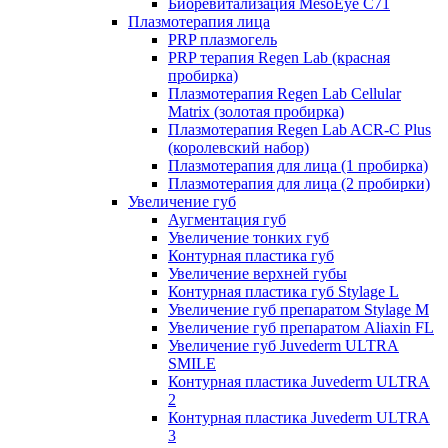
Биоревитализация MesoEye C71
Плазмотерапия лица
PRP плазмогель
PRP терапия Regen Lab (красная
пробирка)
Плазмотерапия Regen Lab Cellular
Matrix (золотая пробирка)
Плазмотерапия Regen Lab ACR-C Plus
(королевский набор)
Плазмотерапия для лица (1 пробирка)
Плазмотерапия для лица (2 пробирки)
Увеличение губ
Аугментация губ
Увеличение тонких губ
Контурная пластика губ
Увеличение верхней губы
Контурная пластика губ Stylage L
Увеличение губ препаратом Stylage M
Увеличение губ препаратом Aliaxin FL
Увеличение губ Juvederm ULTRA
SMILE
Контурная пластика Juvederm ULTRA
2
Контурная пластика Juvederm ULTRA
3