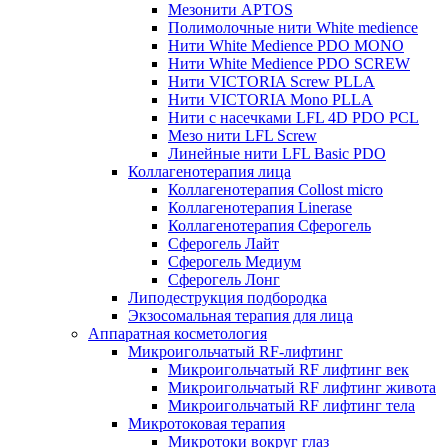
Мезонити APTOS
Полимолочные нити White medience
Нити White Medience PDO MONO
Нити White Medience PDO SCREW
Нити VICTORIA Screw PLLA
Нити VICTORIA Mono PLLA
Нити с насечками LFL 4D PDO PCL
Мезо нити LFL Screw
Линейные нити LFL Basic PDO
Коллагенотерапия лица
Коллагенотерапия Collost micro
Коллагенотерапия Linerase
Коллагенотерапия Сферогель
Сферогель Лайт
Сферогель Медиум
Сферогель Лонг
Липодеструкция подбородка
Экзосомальная терапия для лица
Аппаратная косметология
Микроигольчатый RF-лифтинг
Микроигольчатый RF лифтинг век
Микроигольчатый RF лифтинг живота
Микроигольчатый RF лифтинг тела
Микротоковая терапия
Микротоки вокруг глаз