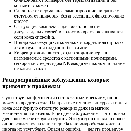
силиконовых полимеров без термоактивации и без
контакта с кожей.
Салонное или домашнее ламинирование по длине с
отступом от прикорня, без агрессивных фиксирующих
кислот.
Связующие комплексы для восстановления
дисульфидных связей в волосе во время окрашивания,
если кожа спокойна.
Полировка секущихся кончиков и корректная стрижка
для визуальной гладкости без химии.
Коррекция домашнего ухода: кондиционеры и
несмываемые средства с катионными полимерами,
сыворотки с керамидом NP, амодиметиконом по длине,
не касаясь кожи.
Распространённые заблуждения, которые
приводят к проблемам
Существует миф, что если состав «косметический», он не
может навредить коже. На практике именно гиперреактивная
кожа даёт бурную ответную реакцию даже на мягкие
компоненты и ароматы. Ещё одно заблуждение — что ботокс
для волос «лечит» зуд и перхоть. Это уход по стержню волоса,
он не решает воспаление и дисбаланс микробиома кожи, а
иногда их усугубляет. Опасная ошибка — делать процедуру