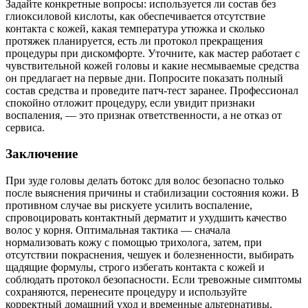
Задайте конкретные вопросы: используется ли состав без
глиоксиловой кислоты, как обеспечивается отсутствие
контакта с кожей, какая температура утюжка и сколько
протяжек планируется, есть ли протокол прекращения
процедуры при дискомфорте. Уточните, как мастер работает с
чувствительной кожей головы и какие несмываемые средства
он предлагает на первые дни. Попросите показать полный
состав средства и проведите патч‑тест заранее. Профессионал
спокойно отложит процедуру, если увидит признаки
воспаления, — это признак ответственности, а не отказ от
сервиса.
Заключение
При зуде головы делать ботокс для волос безопасно только
после выяснения причины и стабилизации состояния кожи. В
противном случае вы рискуете усилить воспаление,
спровоцировать контактный дерматит и ухудшить качество
волос у корня. Оптимальная тактика — сначала
нормализовать кожу с помощью трихолога, затем, при
отсутствии покраснения, чешуек и болезненности, выбирать
щадящие формулы, строго избегать контакта с кожей и
соблюдать протокол безопасности. Если тревожные симптомы
сохраняются, перенесите процедуру и используйте
корректный домашний уход и временные альтернативы.