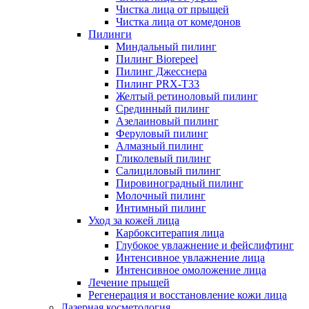
Чистка лица от прыщей
Чистка лица от комедонов
Пилинги
Миндальный пилинг
Пилинг Biorepeel
Пилинг Джесснера
Пилинг PRX-T33
Желтый ретиноловый пилинг
Срединный пилинг
Азелаиновый пилинг
Феруловый пилинг
Алмазный пилинг
Гликолевый пилинг
Салициловый пилинг
Пировиноградный пилинг
Молочный пилинг
Интимный пилинг
Уход за кожей лица
Карбокситерапия лица
Глубокое увлажнение и фейслифтинг
Интенсивное увлажнение лица
Интенсивное омоложение лица
Лечение прыщей
Регенерация и восстановление кожи лица
Лазерная косметология