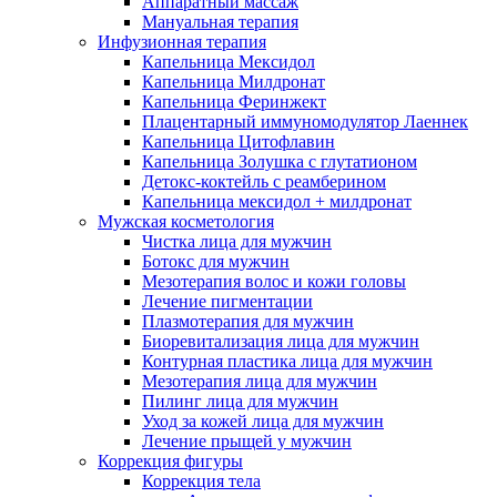
Аппаратный массаж
Мануальная терапия
Инфузионная терапия
Капельница Мексидол
Капельница Милдронат
Капельница Феринжект
Плацентарный иммуномодулятор Лаеннек
Капельница Цитофлавин
Капельница Золушка с глутатионом
Детокс-коктейль с реамберином
Капельница мексидол + милдронат
Мужская косметология
Чистка лица для мужчин
Ботокс для мужчин
Мезотерапия волос и кожи головы
Лечение пигментации
Плазмотерапия для мужчин
Биоревитализация лица для мужчин
Контурная пластика лица для мужчин
Мезотерапия лица для мужчин
Пилинг лица для мужчин
Уход за кожей лица для мужчин
Лечение прыщей у мужчин
Коррекция фигуры
Коррекция тела