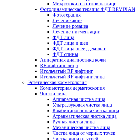
Микротоки от отеков на лице
Фотодинамическая терапия ФДТ REVIXAN
Фототерапия
Лечение акне
Лечение розацеа
Лечение пигментации
ФДТ лица
ФДТ лица и шеи
ФДТ лица, шеи, декольте
ФДТ спины
Аппаратная диагностика кожи
RF-лифтинг лица
Игольчатый RF лифтинг
Игольчатый RF лифтинг лица
Эстетическая косметология
Компьютерная дерматоскопия
Чистка лица
Аппаратная чистка лица
Ультразвуковая чистка лица
Комбинированная чистка лица
Атравматическая чистка лица
Ручная чистка лица
Механическая чистка лица
Чистка лица от черных точек
Чистка лица от угрей