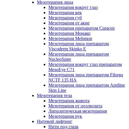
Мезотерапия лица
Мезотерапия вокруг глаз
Мезотерапия век
Мезотерапия губ
Мезотерапия от акне
Мезотерапия препаратом Curacen
Мезотерапия Монако
Мезотерапия Melsmon
Мезотерапия лица препаратом
Viscoderm Skinko E
Мезотерапия лица препаратом
NucleoSpire
Мезотерапия вокруг глаз препаратом
MesoEye С71
Мезотерапия лица препаратом Filorga
NCTF 135 HA
Мезотерапия лица препаратом Apriline
Skin Line
Мезотерапия тела
Мезотерапия живота
Мезотерапия от целлюлита
Липолитическая мезотерапия
Мезотерапия рук
Нитевой лифтинг
Нити под глаза