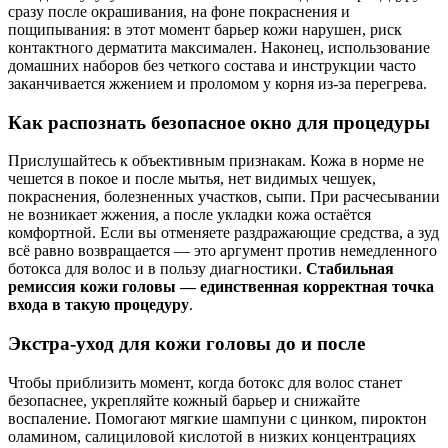
сразу после окрашивания, на фоне покраснения и
пощипывания: в этот момент барьер кожи нарушен, риск
контактного дерматита максимален. Наконец, использование
домашних наборов без четкого состава и инструкции часто
заканчивается жжением и проломом у корня из‑за перегрева.
Как распознать безопасное окно для процедуры
Прислушайтесь к объективным признакам. Кожа в норме не
чешется в покое и после мытья, нет видимых чешуек,
покраснения, болезненных участков, сыпи. При расчесывании
не возникает жжения, а после укладки кожа остаётся
комфортной. Если вы отменяете раздражающие средства, а зуд
всё равно возвращается — это аргумент против немедленного
ботокса для волос и в пользу диагностики.
Стабильная
ремиссия кожи головы — единственная корректная точка
входа в такую процедуру
.
Экстра‑уход для кожи головы до и после
Чтобы приблизить момент, когда ботокс для волос станет
безопаснее, укрепляйте кожный барьер и снижайте
воспаление. Помогают мягкие шампуни с цинком, пироктон
оламином, салициловой кислотой в низких концентрациях