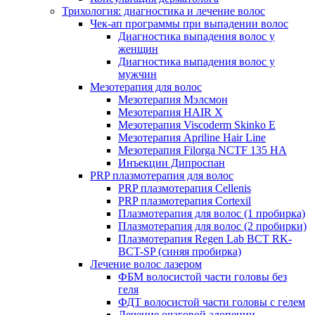
Трихология: диагностика и лечение волос
Чек-ап программы при выпадении волос
Диагностика выпадения волос у
женщин
Диагностика выпадения волос у
мужчин
Мезотерапия для волос
Мезотерапия Мэлсмон
Мезотерапия HAIR X
Мезотерапия Viscoderm Skinko E
Мезотерапия Apriline Hair Line
Мезотерапия Filorga NCTF 135 HA
Инъекции Дипроспан
PRP плазмотерапия для волос
PRP плазмотерапия Cellenis
PRP плазмотерапия Cortexil
Плазмотерапия для волос (1 пробирка)
Плазмотерапия для волос (2 пробирки)
Плазмотерапия Regen Lab BCT RK-
BCT-SP (синяя пробирка)
Лечение волос лазером
ФБМ волосистой части головы без
геля
ФДТ волосистой части головы с гелем
Лечение очаговой алопеции