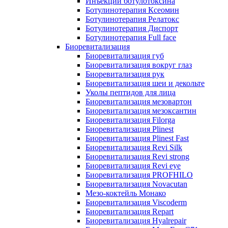
Инъекции ботулотоксина
Ботулинотерапия Ксеомин
Ботулинотерапия Релатокс
Ботулинотерапия Диспорт
Ботулинотерапия Full face
Биоревитализация
Биоревитализация губ
Биоревитализация вокруг глаз
Биоревитализация рук
Биоревитализация шеи и декольте
Уколы пептидов для лица
Биоревитализация мезовартон
Биоревитализация мезоксантин
Биоревитализация Filorga
Биоревитализация Plinest
Биоревитализация Plinest Fast
Биоревитализация Revi Silk
Биоревитализация Revi strong
Биоревитализация Revi eye
Биоревитализация PROFHILO
Биоревитализация Novacutan
Мезо-коктейль Монако
Биоревитализация Viscoderm
Биоревитализация Repart
Биоревитализация Hyalrepair