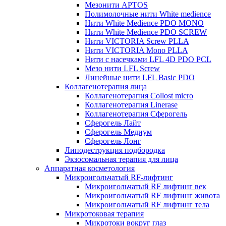
Мезонити APTOS
Полимолочные нити White medience
Нити White Medience PDO MONO
Нити White Medience PDO SCREW
Нити VICTORIA Screw PLLA
Нити VICTORIA Mono PLLA
Нити с насечками LFL 4D PDO PCL
Мезо нити LFL Screw
Линейные нити LFL Basic PDO
Коллагенотерапия лица
Коллагенотерапия Collost micro
Коллагенотерапия Linerase
Коллагенотерапия Сферогель
Сферогель Лайт
Сферогель Медиум
Сферогель Лонг
Липодеструкция подбородка
Экзосомальная терапия для лица
Аппаратная косметология
Микроигольчатый RF-лифтинг
Микроигольчатый RF лифтинг век
Микроигольчатый RF лифтинг живота
Микроигольчатый RF лифтинг тела
Микротоковая терапия
Микротоки вокруг глаз