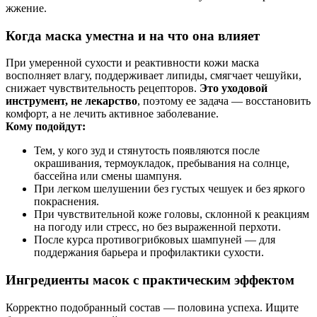
жжение.
Когда маска уместна и на что она влияет
При умеренной сухости и реактивности кожи маска
восполняет влагу, поддерживает липиды, смягчает чешуйки,
снижает чувствительность рецепторов.
Это уходовой
инструмент, не лекарство
, поэтому ее задача — восстановить
комфорт, а не лечить активное заболевание.
Кому подойдут:
Тем, у кого зуд и стянутость появляются после
окрашивания, термоукладок, пребывания на солнце,
бассейна или смены шампуня.
При легком шелушении без густых чешуек и без яркого
покраснения.
При чувствительной коже головы, склонной к реакциям
на погоду или стресс, но без выраженной перхоти.
После курса противогрибковых шампуней — для
поддержания барьера и профилактики сухости.
Ингредиенты масок с практическим эффектом
Корректно подобранный состав — половина успеха. Ищите