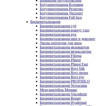
Инъекции ботулотоксина
Ботулинотерапия Ксеомин
Ботулинотерапия Релатокс
Ботулинотерапия Диспорт
Ботулинотерапия Full face
Биоревитализация
Биоревитализация губ
Биоревитализация вокруг глаз
Биоревитализация рук
Биоревитализация шеи и декольте
Уколы пептидов для лица
Биоревитализация мезовартон
Биоревитализация мезоксантин
Биоревитализация Filorga
Биоревитализация Plinest
Биоревитализация Plinest Fast
Биоревитализация Revi Silk
Биоревитализация Revi strong
Биоревитализация Revi eye
Биоревитализация PROFHILO
Биоревитализация Novacutan
Мезо-коктейль Монако
Биоревитализация Viscoderm
Биоревитализация Repart
Биоревитализация Hyalrepair