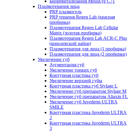
Биоревитализация MesoEye C71
Плазмотерапия лица
PRP плазмогель
PRP терапия Regen Lab (красная
пробирка)
Плазмотерапия Regen Lab Cellular
Matrix (золотая пробирка)
Плазмотерапия Regen Lab ACR-C Plus
(королевский набор)
Плазмотерапия для лица (1 пробирка)
Плазмотерапия для лица (2 пробирки)
Увеличение губ
Аугментация губ
Увеличение тонких губ
Контурная пластика губ
Увеличение верхней губы
Контурная пластика губ Stylage L
Увеличение губ препаратом Stylage M
Увеличение губ препаратом Aliaxin FL
Увеличение губ Juvederm ULTRA
SMILE
Контурная пластика Juvederm ULTRA
2
Контурная пластика Juvederm ULTRA
3