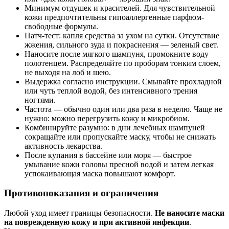
Минимум отдушек и красителей. Для чувствительной
кожи предпочтительны гипоаллергенные парфюм-
свободные формулы.
Патч‑тест: капля средства за ухом на сутки. Отсутствие
жжения, сильного зуда и покраснения — зеленый свет.
Наносите после мягкого шампуня, промокните воду
полотенцем. Распределяйте по проборам тонким слоем,
не выходя на лоб и шею.
Выдержка согласно инструкции. Смывайте прохладной
или чуть теплой водой, без интенсивного трения
ногтями.
Частота — обычно один или два раза в неделю. Чаще не
нужно: можно перегрузить кожу и микробиом.
Комбинируйте разумно: в дни лечебных шампуней
сокращайте или пропускайте маску, чтобы не снижать
активность лекарства.
После купания в бассейне или моря — быстрое
умывание кожи головы пресной водой и затем легкая
успокаивающая маска повышают комфорт.
Противопоказания и ограничения
Любой уход имеет границы безопасности.
Не наносите маски
на поврежденную кожу и при активной инфекции
.