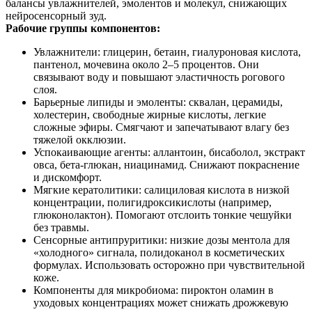
балансы увлажнителей, эмолентов и молекул, снижающих
нейросенсорный зуд.
Рабочие группы компонентов:
Увлажнители: глицерин, бетаин, гиалуроновая кислота,
пантенол, мочевина около 2–5 процентов. Они
связывают воду и повышают эластичность рогового
слоя.
Барьерные липиды и эмоленты: сквалан, церамиды,
холестерин, свободные жирные кислоты, легкие
сложные эфиры. Смягчают и запечатывают влагу без
тяжелой окклюзии.
Успокаивающие агенты: аллантоин, бисаболол, экстракт
овса, бета-глюкан, ниацинамид. Снижают покраснение
и дискомфорт.
Мягкие кератолитики: салициловая кислота в низкой
концентрации, полигидроксикислоты (например,
глюконолактон). Помогают отслоить тонкие чешуйки
без травмы.
Сенсорные антипруритики: низкие дозы ментола для
«холодного» сигнала, полидоканол в косметических
формулах. Использовать осторожно при чувствительной
коже.
Компоненты для микробиома: пироктон оламин в
уходовых концентрациях может снижать дрожжевую