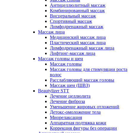
Антицеллюлитный массаж
Комбинированный массаж
Висцеральный массаж
Спортивный массаж
Лимфодренажный массаж
Массаж лица
Медицинский массаж лица
Пластический массаж лица
Лимфодренажный массаж лица
Лифтинг-массаж лица
Массаж головы и шеи
Массаж головы
Массаж головы для стимуляции роста
волос
Расслабляющий массаж головы
Массаж шеи (ШВЗ)
Beautylizer STT
Лечение целлюлита
Лечение фиброза
Уменьшение жировых отложений
Детокс-омоложение тела
Миорелаксация
Аппаратная подтяжка кожи
Коррекция фигуры без операции