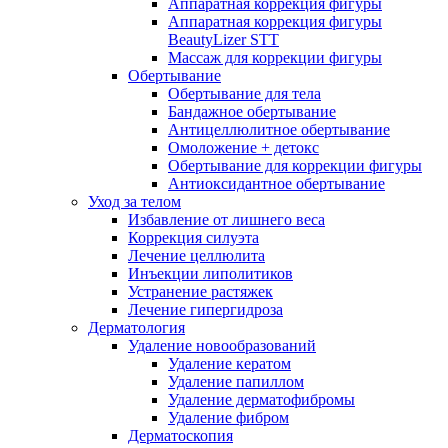
Аппаратная коррекция фигуры
Аппаратная коррекция фигуры
BeautyLizer STT
Массаж для коррекции фигуры
Обертывание
Обертывание для тела
Бандажное обертывание
Антицеллюлитное обертывание
Омоложение + детокс
Обертывание для коррекции фигуры
Антиоксидантное обертывание
Уход за телом
Избавление от лишнего веса
Коррекция силуэта
Лечение целлюлита
Инъекции липолитиков
Устранение растяжек
Лечение гипергидроза
Дерматология
Удаление новообразований
Удаление кератом
Удаление папиллом
Удаление дерматофибромы
Удаление фибром
Дерматоскопия