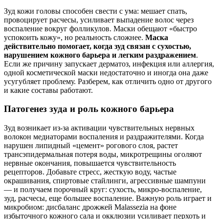
Зуд кожи головы способен свести с ума: мешает спать,
провоцирует расчесы, усиливает выпадение волос через
воспаление вокруг фолликулов. Маски обещают «быстро
успокоить кожу», но реальность сложнее.
Маска
действительно помогает, когда зуд связан с сухостью,
нарушением кожного барьера и легким раздражением
.
Если же причину запускает дерматоз, инфекция или аллергия,
одной косметической маски недостаточно и иногда она даже
усугубляет проблему. Разберем, как отличить одно от другого
и какие составы работают.
Патогенез зуда и роль кожного барьера
Зуд возникает из-за активации чувствительных нервных
волокон медиаторами воспаления и раздражителями. Когда
нарушен липидный «цемент» рогового слоя, растет
трансэпидермальная потеря воды, микротрещины оголяют
нервные окончания, повышается чувствительность
рецепторов. Добавьте стресс, жесткую воду, частые
окрашивания, спиртовые стайлинги, агрессивные шампуни
— и получаем порочный круг: сухость, микро-воспаление,
зуд, расчесы, еще большее воспаление. Важную роль играет и
микробиом: дисбаланс дрожжей Malassezia на фоне
избыточного кожного сала и окклюзии усиливает перхоть и