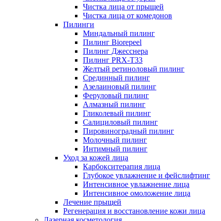
Чистка лица от прыщей
Чистка лица от комедонов
Пилинги
Миндальный пилинг
Пилинг Biorepeel
Пилинг Джесснера
Пилинг PRX-T33
Желтый ретиноловый пилинг
Срединный пилинг
Азелаиновый пилинг
Феруловый пилинг
Алмазный пилинг
Гликолевый пилинг
Салициловый пилинг
Пировиноградный пилинг
Молочный пилинг
Интимный пилинг
Уход за кожей лица
Карбокситерапия лица
Глубокое увлажнение и фейслифтинг
Интенсивное увлажнение лица
Интенсивное омоложение лица
Лечение прыщей
Регенерация и восстановление кожи лица
Лазерная косметология