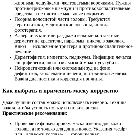
жирными чешуйками, желтоватыми корочками. Нужны
противогрибковые шампуни и противовоспалительные
средства, а не плотные масляные покрытия.
Псориаз волосистой части головы. Требуются
кератолитики, медицинские лосьоны, иногда
фототерапия.
Аллергический или раздражительный контактный
дерматит на красители, парфюмы, никель в заколках.
Ключ — исключение триггера и противовоспалительное
лечение.
Дерматофития, импетиго, педикулез. Инфекции лечатся
специфически; окклюзия маской может усугубить.
Нейропатический или системный зуд на фоне
дефицитов, заболеваний печени, щитовидной железы.
Важна диагностика и коррекция причины.
Как выбрать и применять маску корректно
Даже лучший состав можно использовать неверно. Техника
важна, чтобы усилить пользу и снизить риски.
Практические рекомендации:
Проверяйте формулировку: маска именно для кожи
головы, а не только для длины волос. Указания «scalp»
или «для кожи головы» — хороший знак.