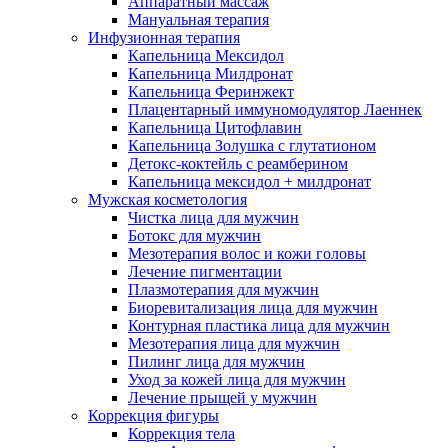
Аппаратный массаж
Мануальная терапия
Инфузионная терапия
Капельница Мексидол
Капельница Милдронат
Капельница Феринжект
Плацентарный иммуномодулятор Лаеннек
Капельница Цитофлавин
Капельница Золушка с глутатионом
Детокс-коктейль с реамберином
Капельница мексидол + милдронат
Мужская косметология
Чистка лица для мужчин
Ботокс для мужчин
Мезотерапия волос и кожи головы
Лечение пигментации
Плазмотерапия для мужчин
Биоревитализация лица для мужчин
Контурная пластика лица для мужчин
Мезотерапия лица для мужчин
Пилинг лица для мужчин
Уход за кожей лица для мужчин
Лечение прыщей у мужчин
Коррекция фигуры
Коррекция тела