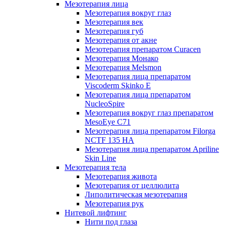
Мезотерапия лица
Мезотерапия вокруг глаз
Мезотерапия век
Мезотерапия губ
Мезотерапия от акне
Мезотерапия препаратом Curacen
Мезотерапия Монако
Мезотерапия Melsmon
Мезотерапия лица препаратом
Viscoderm Skinko E
Мезотерапия лица препаратом
NucleoSpire
Мезотерапия вокруг глаз препаратом
MesoEye С71
Мезотерапия лица препаратом Filorga
NCTF 135 HA
Мезотерапия лица препаратом Apriline
Skin Line
Мезотерапия тела
Мезотерапия живота
Мезотерапия от целлюлита
Липолитическая мезотерапия
Мезотерапия рук
Нитевой лифтинг
Нити под глаза