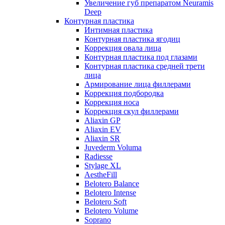
Увеличение губ препаратом Neuramis
Deep
Контурная пластика
Интимная пластика
Контурная пластика ягодиц
Коррекция овала лица
Контурная пластика под глазами
Контурная пластика средней трети
лица
Армирование лица филлерами
Коррекция подбородка
Коррекция носа
Коррекция скул филлерами
Aliaxin GP
Aliaxin EV
Aliaxin SR
Juvederm Voluma
Radiesse
Stylage XL
AestheFill
Belotero Balance
Belotero Intense
Belotero Soft
Belotero Volume
Soprano