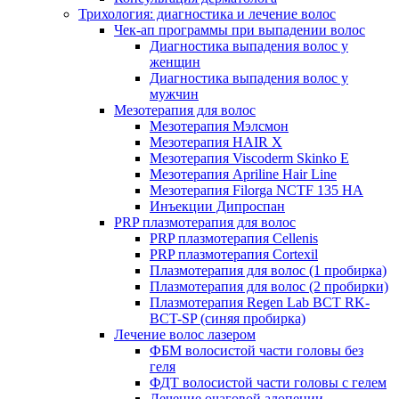
Трихология: диагностика и лечение волос
Чек-ап программы при выпадении волос
Диагностика выпадения волос у
женщин
Диагностика выпадения волос у
мужчин
Мезотерапия для волос
Мезотерапия Мэлсмон
Мезотерапия HAIR X
Мезотерапия Viscoderm Skinko E
Мезотерапия Apriline Hair Line
Мезотерапия Filorga NCTF 135 HA
Инъекции Дипроспан
PRP плазмотерапия для волос
PRP плазмотерапия Cellenis
PRP плазмотерапия Cortexil
Плазмотерапия для волос (1 пробирка)
Плазмотерапия для волос (2 пробирки)
Плазмотерапия Regen Lab BCT RK-
BCT-SP (синяя пробирка)
Лечение волос лазером
ФБМ волосистой части головы без
геля
ФДТ волосистой части головы с гелем
Лечение очаговой алопеции