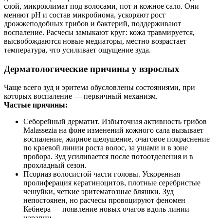
слой, микроклимат под волосами, пот и кожное сало. Они
меняют pH и состав микробиома, ускоряют рост
дрожжеподобных грибов и бактерий, поддерживают
воспаление. Расчесы замыкают круг: кожа травмируется,
высвобождаются новые медиаторы, местно возрастает
температура, что усиливает ощущение зуда.
Дерматологические причины у взрослых
Чаще всего зуд и эритема обусловлены состояниями, при
которых воспаление — первичный механизм.
Частые причины:
Себорейный дерматит. Избыточная активность грибов
Malassezia на фоне изменений кожного сала вызывает
воспаление, жирное шелушение, очаговое покраснение
по краевой линии роста волос, за ушами и в зоне
пробора. Зуд усиливается после потоотделения и в
прохладный сезон.
Псориаз волосистой части головы. Ускоренная
пролиферация кератиноцитов, плотные серебристые
чешуйки, четкие эритематозные бляшки. Зуд
непостоянен, но расчесы провоцируют феномен
Кебнера — появление новых очагов вдоль линии
царапин.