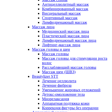
Антицеллюлитный массаж
Комбинированный массаж
Висцеральный массаж
Спортивный массаж
Лимфодренажный массаж
Массаж лица
Медицинский массаж лица
Пластический массаж лица
Лимфодренажный массаж лица
Лифтинг-массаж лица
Массаж головы и шеи
Массаж головы
Массаж головы для стимуляции роста
волос
Расслабляющий массаж головы
Массаж шеи (ШВЗ)
Beautylizer STT
Лечение целлюлита
Лечение фиброза
Уменьшение жировых отложений
Детокс-омоложение тела
Миорелаксация
Аппаратная подтяжка кожи
Коррекция фигуры без операции