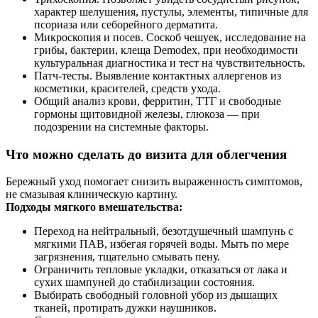
характер шелушения, пустулы, элементы, типичные для
псориаза или себорейного дерматита.
Микроскопия и посев. Соскоб чешуек, исследование на
грибы, бактерии, клеща Demodex, при необходимости
культуральная диагностика и тест на чувствительность.
Патч‑тесты. Выявление контактных аллергенов из
косметики, красителей, средств ухода.
Общий анализ крови, ферритин, ТТГ и свободные
гормоны щитовидной железы, глюкоза — при
подозрении на системные факторы.
Что можно сделать до визита для облегчения
Бережный уход помогает снизить выраженность симптомов,
не смазывая клиническую картину.
Подходы мягкого вмешательства:
Переход на нейтральный, безотдушечный шампунь с
мягкими ПАВ, избегая горячей воды. Мыть по мере
загрязнения, тщательно смывать пену.
Ограничить тепловые укладки, отказаться от лака и
сухих шампуней до стабилизации состояния.
Выбирать свободный головной убор из дышащих
тканей, протирать дужки наушников.