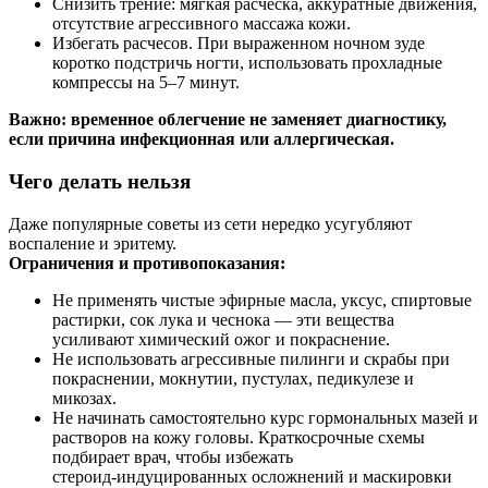
Снизить трение: мягкая расческа, аккуратные движения,
отсутствие агрессивного массажа кожи.
Избегать расчесов. При выраженном ночном зуде
коротко подстричь ногти, использовать прохладные
компрессы на 5–7 минут.
Важно: временное облегчение не заменяет диагностику,
если причина инфекционная или аллергическая.
Чего делать нельзя
Даже популярные советы из сети нередко усугубляют
воспаление и эритему.
Ограничения и противопоказания:
Не применять чистые эфирные масла, уксус, спиртовые
растирки, сок лука и чеснока — эти вещества
усиливают химический ожог и покраснение.
Не использовать агрессивные пилинги и скрабы при
покраснении, мокнутии, пустулах, педикулезе и
микозах.
Не начинать самостоятельно курс гормональных мазей и
растворов на кожу головы. Краткосрочные схемы
подбирает врач, чтобы избежать
стероид‑индуцированных осложнений и маскировки