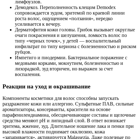
лимфоузлов.
Демодекоз. Переполненность клещом Demodex
сопровождается зудом, эритемой по краевой линии
роста волос, ощущением «ползания», нередко
усиливается к вечеру.
Дерматофития кожи головы. Грибок вызывает округлые
очаги покраснения и шелушения, ломкость волос по
типу «черных точек», у детей — воспалительный
инфильтрат по типу кериона с болезненностью и риском
рубцов.
Импетиго и пиодермии. Бактериальное поражение с
медовыми корками, мокнутием, болезненностью и
лихорадкой, зуд вторичен, но выражен за счет
воспаления.
Реакции на уход и окрашивание
Компоненты косметики для волос способны запускать
раздражение кожи или аллергию. Сульфатные ПАВ, сильные
ароматизаторы, консерванты, красители на основе
парафенилендиамина, обесцвечивающие составы и щелочные
средства меняют pH и липидный слой. В ответ возникает
эритема, жжение, зуд. Длительное ношение лака и пенки при
высокой влажности поднимает окклюзию, кожа
«запаривается», активируется Malassezia. Даже полезные по