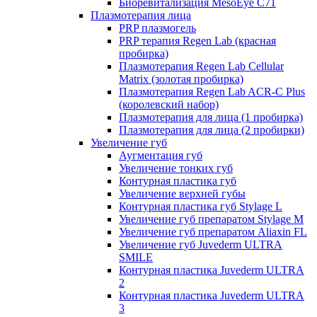
Биоревитализация MesoEye C71
Плазмотерапия лица
PRP плазмогель
PRP терапия Regen Lab (красная
пробирка)
Плазмотерапия Regen Lab Cellular
Matrix (золотая пробирка)
Плазмотерапия Regen Lab ACR-C Plus
(королевский набор)
Плазмотерапия для лица (1 пробирка)
Плазмотерапия для лица (2 пробирки)
Увеличение губ
Аугментация губ
Увеличение тонких губ
Контурная пластика губ
Увеличение верхней губы
Контурная пластика губ Stylage L
Увеличение губ препаратом Stylage M
Увеличение губ препаратом Aliaxin FL
Увеличение губ Juvederm ULTRA
SMILE
Контурная пластика Juvederm ULTRA
2
Контурная пластика Juvederm ULTRA
3