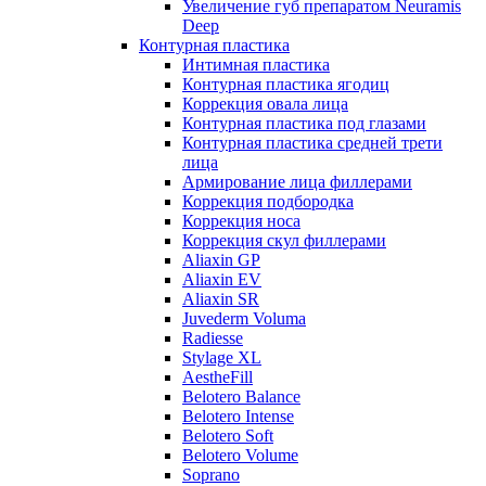
Увеличение губ препаратом Neuramis
Deep
Контурная пластика
Интимная пластика
Контурная пластика ягодиц
Коррекция овала лица
Контурная пластика под глазами
Контурная пластика средней трети
лица
Армирование лица филлерами
Коррекция подбородка
Коррекция носа
Коррекция скул филлерами
Aliaxin GP
Aliaxin EV
Aliaxin SR
Juvederm Voluma
Radiesse
Stylage XL
AestheFill
Belotero Balance
Belotero Intense
Belotero Soft
Belotero Volume
Soprano