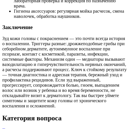
лабораторная проверка и коррекция по назначению
врача.
Гигиена аксессуаров: регулярная мойка расчесок, смена
наволочек, обработка наушников.
Заключение
Зуд кожи головы с покраснением — это почти всегда история
о воспалении. Триггеры разные: дрожжеподобные грибы при
себорейном дерматите, аутоиммунное воспаление при
псориазе, контакт с косметикой, паразиты, инфекции,
системные факторы. Механизм один — медиаторы вызывают
вазодилатацию и гиперчувствительность нервных окончаний,
а расчесы поддерживают процесс. Ключ к стойкому результату
— точная диагностика и адресная терапия, бережный уход и
профилактика рецидивов. Если зуд выраженный,
прогрессирует, сопровождается болью, гноем, выпадением
волос или возник у ребенка и во время беременности, не
откладывайте визит к дерматологу. Так вы быстрее уймете
симптомы и защитите кожу головы от хронического
воспаления и осложнений.
Категория вопроса