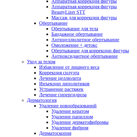
Аппаратная коррекция фигуры
Аппаратная коррекция фигуры
BeautyLizer STT
Массаж для коррекции фигуры
Обертывание
Обертывание для тела
Бандажное обертывание
Антицеллюлитное обертывание
Омоложение + детокс
Обертывание для коррекции фигуры
Антиоксидантное обертывание
Уход за телом
Избавление от лишнего веса
Коррекция силуэта
Лечение целлюлита
Инъекции липолитиков
Устранение растяжек
Лечение гипергидроза
Дерматология
Удаление новообразований
Удаление кератом
Удаление папиллом
Удаление дерматофибромы
Удаление фибром
Дерматоскопия