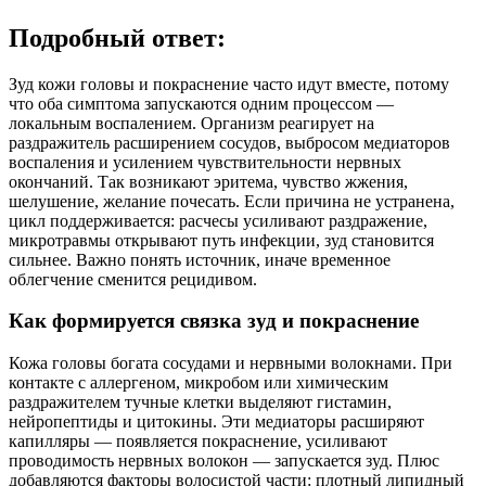
Подробный ответ:
Зуд кожи головы и покраснение часто идут вместе, потому
что оба симптома запускаются одним процессом —
локальным воспалением. Организм реагирует на
раздражитель расширением сосудов, выбросом медиаторов
воспаления и усилением чувствительности нервных
окончаний. Так возникают эритема, чувство жжения,
шелушение, желание почесать. Если причина не устранена,
цикл поддерживается: расчесы усиливают раздражение,
микротравмы открывают путь инфекции, зуд становится
сильнее. Важно понять источник, иначе временное
облегчение сменится рецидивом.
Как формируется связка зуд и покраснение
Кожа головы богата сосудами и нервными волокнами. При
контакте с аллергеном, микробом или химическим
раздражителем тучные клетки выделяют гистамин,
нейропептиды и цитокины. Эти медиаторы расширяют
капилляры — появляется покраснение, усиливают
проводимость нервных волокон — запускается зуд. Плюс
добавляются факторы волосистой части: плотный липидный