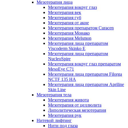
Мезотерапия лица
Мезотерапия вокруг глаз
Мезотерапия век
Мезотерапия губ
Мезотерапия от акне
Мезотерапия препаратом Curacen
Мезотерапия Монако
Мезотерапия Melsmon
Мезотерапия лица препаратом
Viscoderm Skinko E
Мезотерапия лица препаратом
NucleoSpire
Мезотерапия вокруг глаз препаратом
MesoEye С71
Мезотерапия лица препаратом Filorga
NCTF 135 HA
Мезотерапия лица препаратом Apriline
Skin Line
Мезотерапия тела
Мезотерапия живота
Мезотерапия от целлюлита
Липолитическая мезотерапия
Мезотерапия рук
Нитевой лифтинг
Нити под глаза