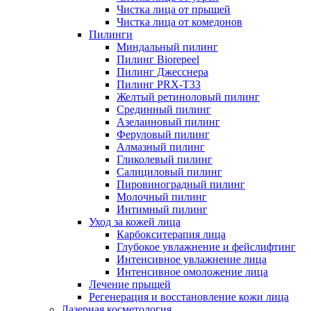
Чистка лица от прыщей
Чистка лица от комедонов
Пилинги
Миндальный пилинг
Пилинг Biorepeel
Пилинг Джесснера
Пилинг PRX-T33
Желтый ретиноловый пилинг
Срединный пилинг
Азелаиновый пилинг
Феруловый пилинг
Алмазный пилинг
Гликолевый пилинг
Салициловый пилинг
Пировиноградный пилинг
Молочный пилинг
Интимный пилинг
Уход за кожей лица
Карбокситерапия лица
Глубокое увлажнение и фейслифтинг
Интенсивное увлажнение лица
Интенсивное омоложение лица
Лечение прыщей
Регенерация и восстановление кожи лица
Лазерная косметология