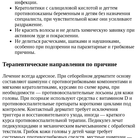
инфекции.
Кератолитики с салициловой кислотой и дегтем
противопоказаны беременным и детям без назначения
специалиста, при чувствительной коже они усиливают
раздражение.
Не красить волосы и не делать химическую завивку при
активном зуде и покраснении.
Не делиться расческами, шапками и наушниками,
особенно при подозрении на паразитарные и грибковые
причины.
Терапевтические направления по причине
Лечение всегда адресное. При себорейном дерматите основу
составляют шампуни с противогрибковыми компонентами и
мягкими кератолитиками, курсами по схеме врача, при
необходимости — противовоспалительные лосьоны для кожи
головы. При псориазе используют средства с витамином D и
противовоспалительные препараты короткими циклами под
контролем. Контактный дерматит требует исключения
триггера и восстановительного ухода, иногда — краткого
курса противовоспалительной терапии. Педикулез лечат
педикулоцидами и механическим вычесыванием с обработкой
текстиля. Грибок кожи головы у детей чаще требует
системных противогрибковых средств, местные шампуни —