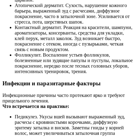
Атопический дерматит. Сухость, нарушение кожного
барьера, выраженный зуд с расчесами, диффузное
покраснение, часто в затылочной зоне. Усиливается от
стресса, пота, шерстяных шапок.
Контактный дерматит. Реакция на красители, шампуни,
ароматизаторы, консерванты, средства для укладки,
клей перук, металл заколок. Зуд возникает быстро,
покраснение с отеком, иногда с пузырьками, четкая
связь с новым продуктом.
Фолликулит. Воспаление устьев фолликулов,
болезненные или зудящие папулы и пустулы, локальное
покраснение, нередко после тесных головных уборов,
интенсивных тренировок, трения.
Инфекции и паразитарные факторы
Инфекционные причины часто протекают ярко и требуют
прицельного лечения.
Что встречается на практике:
Педикулез. Укусы вшей вызывают выраженный зуд,
расчесы с кровянистыми корочками, диффузную
эритему затылка и висков. Заметны гниды у корней
волос, может увеличиваться затылочная группа