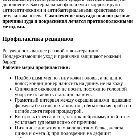
дополнение. Бактериальный фолликулит корректируют
антисептическими и антибактериальными средствами по
результатам посева.
Самолечение «наугад» опасно: разные
причины зуда и покраснения лечатся противоположными
методами.
Профилактика рецидивов
Регулярность важнее разовой «шок‑терапии».
Поддерживающий уход и привычки защищают кожный
барьер.
Рабочие меры профилактики:
Подбор шампуня по типу кожи головы, а не длине
волос; кондиционер наносить на длину, не на кожу.
Снижение окклюзии: не носить постоянно головной
убор, не оставлять стайлинг на ночь.
Грамотный интервал между окрашиваниями, щадящие
формулы без сильных ароматов, обязательная проба на
изгибе локтя перед процедурой.
Контроль стресса и сна, так как нейроиммунный ответ
усиливает зуд независимо от причины.
Питание с достаточным количеством белка, железа,
цинка и омега‑3; при подозрении на дефицит —