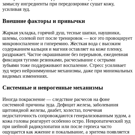
замыслу ингредиенты при передозировке сушат кожу,
усиливая зуд.
Внешние факторы и привычки
Жаркая укладка, горячий душ, тесные шапки, наушники,
шлемы, солевой пот после тренировок — все это провоцирует
микровоспаление и гиперемию. Жесткая вода с высоким
содержанием кальция и магния оставляет на коже пленку,
раздражает. Частое окрашивание без перерывов, ежедневная
фиксация тугими резинками, расчесывание с острыми
зубьями тоже поддерживают воспаление. Стресс усиливает
зуд через нейроиммунные механизмы, даже при минимальных
видимых изменениях.
Системные и неврогенные механизмы
Иногда покраснение — следствие расчесов на фоне
системной причины зуда. Дефицит железа, заболевания
щитовидной железы, диабет, холестаз, почечная
недостаточность сопровождаются генерализованным зудом, а
кожа головы реагирует особенно остро. Невропатический зуд
при шейной радикулопатии или после герпеса часто
ощущается как жжение и покалывание, а эритема появляется