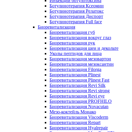
Инъекции ботулотоксина
Ботулинотерапия Ксеомин
Ботулинотерапия Релатокс
Ботулинотерапия Диспорт
Ботулинотерапия Full face
Биоревитализация
Биоревитализация губ
Биоревитализация вокруг глаз
Биоревитализация рук
Биоревитализация шеи и декольте
Уколы пептидов для лица
Биоревитализация мезовартон
Биоревитализация мезоксантин
Биоревитализация Filorga
Биоревитализация Plinest
Биоревитализация Plinest Fast
Биоревитализация Revi Silk
Биоревитализация Revi strong
Биоревитализация Revi eye
Биоревитализация PROFHILO
Биоревитализация Novacutan
Мезо-коктейль Монако
Биоревитализация Viscoderm
Биоревитализация Repart
Биоревитализация Hyalrepair