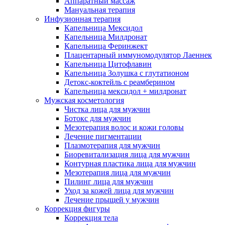
Аппаратный массаж
Мануальная терапия
Инфузионная терапия
Капельница Мексидол
Капельница Милдронат
Капельница Феринжект
Плацентарный иммуномодулятор Лаеннек
Капельница Цитофлавин
Капельница Золушка с глутатионом
Детокс-коктейль с реамберином
Капельница мексидол + милдронат
Мужская косметология
Чистка лица для мужчин
Ботокс для мужчин
Мезотерапия волос и кожи головы
Лечение пигментации
Плазмотерапия для мужчин
Биоревитализация лица для мужчин
Контурная пластика лица для мужчин
Мезотерапия лица для мужчин
Пилинг лица для мужчин
Уход за кожей лица для мужчин
Лечение прыщей у мужчин
Коррекция фигуры
Коррекция тела