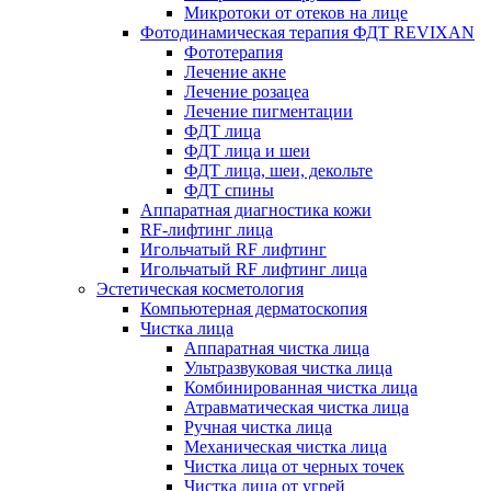
Микротоки от отеков на лице
Фотодинамическая терапия ФДТ REVIXAN
Фототерапия
Лечение акне
Лечение розацеа
Лечение пигментации
ФДТ лица
ФДТ лица и шеи
ФДТ лица, шеи, декольте
ФДТ спины
Аппаратная диагностика кожи
RF-лифтинг лица
Игольчатый RF лифтинг
Игольчатый RF лифтинг лица
Эстетическая косметология
Компьютерная дерматоскопия
Чистка лица
Аппаратная чистка лица
Ультразвуковая чистка лица
Комбинированная чистка лица
Атравматическая чистка лица
Ручная чистка лица
Механическая чистка лица
Чистка лица от черных точек
Чистка лица от угрей