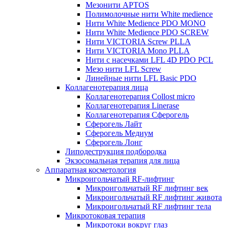
Мезонити APTOS
Полимолочные нити White medience
Нити White Medience PDO MONO
Нити White Medience PDO SCREW
Нити VICTORIA Screw PLLA
Нити VICTORIA Mono PLLA
Нити с насечками LFL 4D PDO PCL
Мезо нити LFL Screw
Линейные нити LFL Basic PDO
Коллагенотерапия лица
Коллагенотерапия Collost micro
Коллагенотерапия Linerase
Коллагенотерапия Сферогель
Сферогель Лайт
Сферогель Медиум
Сферогель Лонг
Липодеструкция подбородка
Экзосомальная терапия для лица
Аппаратная косметология
Микроигольчатый RF-лифтинг
Микроигольчатый RF лифтинг век
Микроигольчатый RF лифтинг живота
Микроигольчатый RF лифтинг тела
Микротоковая терапия
Микротоки вокруг глаз