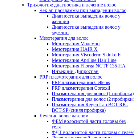
Трихология: диагностика и лечение волос
Чек-ап программы при выпадении волос
Диагностика выпадения волос у
женщин
Диагностика выпадения волос у
мужчин
Мезотерапия для волос
Мезотерапия Мэлсмон
Мезотерапия HAIR X
Мезотерапия Viscoderm Skinko E
Мезотерапия Apriline Hair Line
Мезотерапия Filorga NCTF 135 HA
Инъекции Дипроспан
PRP плазмотерапия для волос
PRP плазмотерапия Cellenis
PRP плазмотерапия Cortexil
Плазмотерапия для волос (1 пробирка)
Плазмотерапия для волос (2 пробирки)
Плазмотерапия Regen Lab BCT RK-
BCT-SP (синяя пробирка)
Лечение волос лазером
ФБМ волосистой части головы без
геля
ФДТ волосистой части головы с гелем
Лечение очаговой алопеции