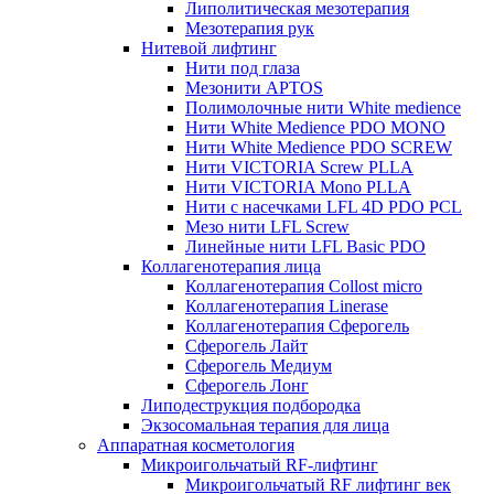
Липолитическая мезотерапия
Мезотерапия рук
Нитевой лифтинг
Нити под глаза
Мезонити APTOS
Полимолочные нити White medience
Нити White Medience PDO MONO
Нити White Medience PDO SCREW
Нити VICTORIA Screw PLLA
Нити VICTORIA Mono PLLA
Нити с насечками LFL 4D PDO PCL
Мезо нити LFL Screw
Линейные нити LFL Basic PDO
Коллагенотерапия лица
Коллагенотерапия Collost micro
Коллагенотерапия Linerase
Коллагенотерапия Сферогель
Сферогель Лайт
Сферогель Медиум
Сферогель Лонг
Липодеструкция подбородка
Экзосомальная терапия для лица
Аппаратная косметология
Микроигольчатый RF-лифтинг
Микроигольчатый RF лифтинг век