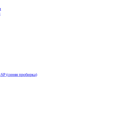
н
н
SP (синяя пробирка)