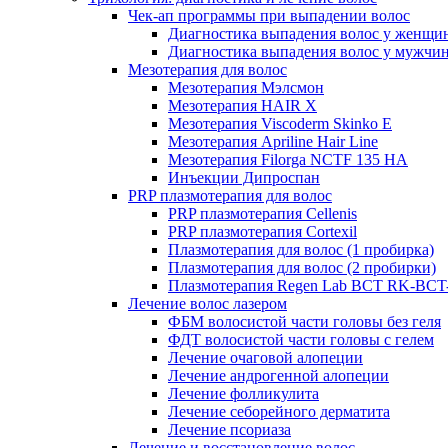
Чек-ап программы при выпадении волос
Диагностика выпадения волос у женщи
Диагностика выпадения волос у мужчи
Мезотерапия для волос
Мезотерапия Мэлсмон
Мезотерапия HAIR X
Мезотерапия Viscoderm Skinko E
Мезотерапия Apriline Hair Line
Мезотерапия Filorga NCTF 135 HA
Инъекции Дипроспан
PRP плазмотерапия для волос
PRP плазмотерапия Cellenis
PRP плазмотерапия Cortexil
Плазмотерапия для волос (1 пробирка)
Плазмотерапия для волос (2 пробирки)
Плазмотерапия Regen Lab BCT RK-BCT-
Лечение волос лазером
ФБМ волосистой части головы без геля
ФДТ волосистой части головы с гелем
Лечение очаговой алопеции
Лечение андрогенной алопеции
Лечение фолликулита
Лечение себорейного дерматита
Лечение псориаза
Лечение и восстановление волос