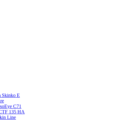
 Skinko E
re
esoEye С71
NCTF 135 HA
kin Line