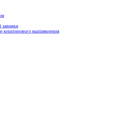
ия
й завивки
ле кератинового выпрямления