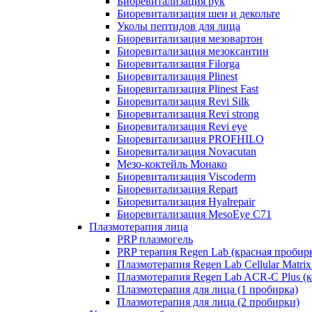
Биоревитализация рук
Биоревитализация шеи и декольте
Уколы пептидов для лица
Биоревитализация мезовартон
Биоревитализация мезоксантин
Биоревитализация Filorga
Биоревитализация Plinest
Биоревитализация Plinest Fast
Биоревитализация Revi Silk
Биоревитализация Revi strong
Биоревитализация Revi eye
Биоревитализация PROFHILO
Биоревитализация Novacutan
Мезо-коктейль Монако
Биоревитализация Viscoderm
Биоревитализация Repart
Биоревитализация Hyalrepair
Биоревитализация MesoEye C71
Плазмотерапия лица
PRP плазмогель
PRP терапия Regen Lab (красная пробир
Плазмотерапия Regen Lab Cellular Matrix
Плазмотерапия Regen Lab ACR-C Plus (к
Плазмотерапия для лица (1 пробирка)
Плазмотерапия для лица (2 пробирки)