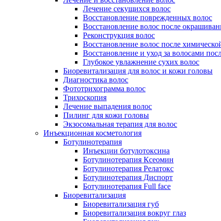
Лечение секущихся волос
Восстановление поврежденных волос
Восстановление волос после окрашиван
Реконструкция волос
Восстановление волос после химическо
Восстановление и уход за волосами пос
Глубокое увлажнение сухих волос
Биоревитализация для волос и кожи головы
Диагностика волос
Фототрихограмма волос
Трихоскопия
Лечение выпадения волос
Пилинг для кожи головы
Экзосомальная терапия для волос
Инъекционная косметология
Ботулинотерапия
Инъекции ботулотоксина
Ботулинотерапия Ксеомин
Ботулинотерапия Релатокс
Ботулинотерапия Диспорт
Ботулинотерапия Full face
Биоревитализация
Биоревитализация губ
Биоревитализация вокруг глаз