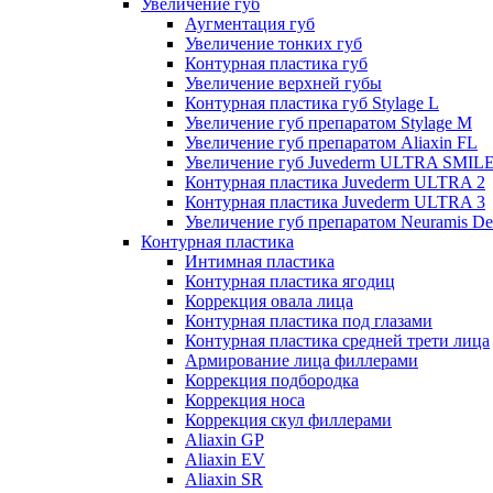
Увеличение губ
Аугментация губ
Увеличение тонких губ
Контурная пластика губ
Увеличение верхней губы
Контурная пластика губ Stylage L
Увеличение губ препаратом Stylage M
Увеличение губ препаратом Aliaxin FL
Увеличение губ Juvederm ULTRA SMIL
Контурная пластика Juvederm ULTRA 2
Контурная пластика Juvederm ULTRA 3
Увеличение губ препаратом Neuramis De
Контурная пластика
Интимная пластика
Контурная пластика ягодиц
Коррекция овала лица
Контурная пластика под глазами
Контурная пластика средней трети лица
Армирование лица филлерами
Коррекция подбородка
Коррекция носа
Коррекция скул филлерами
Aliaxin GP
Aliaxin EV
Aliaxin SR