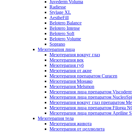
Juvederm Voluma
Radiesse
Stylage XL
AestheFill
Belotero Balance
Belotero Intense
Belotero Soft
Belotero Volume
Soprano
Мезотерапия лица
Мезотерапия вокруг глаз
Мезотерапия век
Мезотерапия губ
Мезотерапия от акне
Мезотерапия препаратом Curacen
Мезотерапия Монако
Мезотерапия Melsmon
Мезотерапия лица препаратом Viscoderm
Мезотерапия лица препаратом NucleoSpi
Мезотерапия вокруг глаз препаратом M
Мезотерапия лица препаратом Filorga 
Мезотерапия лица препаратом Apriline S
Мезотерапия тела
Мезотерапия живота
Мезотерапия от целлюлита