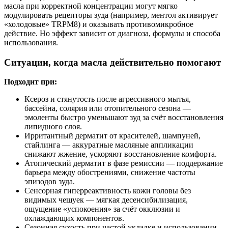
масла при корректной концентрации могут мягко
модулировать рецепторы зуда (например, ментол активирует
«холодовые» TRPM8) и оказывать противомикробное
действие. Но эффект зависит от диагноза, формулы и способа
использования.
Ситуации, когда масла действительно помогают
Подходит при:
Ксероз и стянутость после агрессивного мытья,
бассейна, солярия или отопительного сезона —
эмоленты быстро уменьшают зуд за счёт восстановления
липидного слоя.
Ирритантный дерматит от красителей, шампуней,
стайлинга — аккуратные масляные аппликации
снижают жжение, ускоряют восстановление комфорта.
Атопический дерматит в фазе ремиссии — поддержание
барьера между обострениями, снижение частоты
эпизодов зуда.
Сенсорная гиперреактивность кожи головы без
видимых чешуек — мягкая десенсибилизация,
ощущение «успокоения» за счёт окклюзии и
охлаждающих компонентов.
Сезонная сухость при частой укладке и использовании