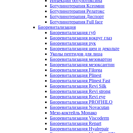
Инъекции ботулотоксина
Ботулинотерапия Ксеомин
Ботулинотерапия Релатокс
Ботулинотерапия Диспорт
Ботулинотерапия Full face
Биоревитализация
Биоревитализация губ
Биоревитализация вокруг глаз
Биоревитализация рук
Биоревитализация шеи и декольте
Уколы пептидов для лица
Биоревитализация мезовартон
Биоревитализация мезоксантин
Биоревитализация Filorga
Биоревитализация Plinest
Биоревитализация Plinest Fast
Биоревитализация Revi Silk
Биоревитализация Revi strong
Биоревитализация Revi eye
Биоревитализация PROFHILO
Биоревитализация Novacutan
Мезо-коктейль Монако
Биоревитализация Viscoderm
Биоревитализация Repart
Биоревитализация Hyalrepair