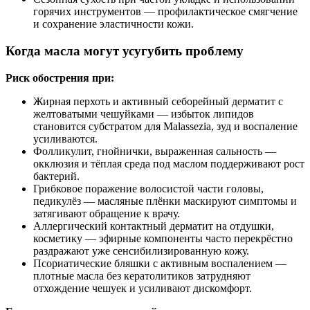
горячих инструментов — профилактическое смягчение
и сохранение эластичности кожи.
Когда масла могут усугубить проблему
Риск обострения при:
Жирная перхоть и активный себорейный дерматит с
желтоватыми чешуйками — избыток липидов
становится субстратом для Malassezia, зуд и воспаление
усиливаются.
Фолликулит, гнойнички, выраженная сальность —
окклюзия и тёплая среда под маслом поддерживают рост
бактерий.
Грибковое поражение волосистой части головы,
педикулёз — масляные плёнки маскируют симптомы и
затягивают обращение к врачу.
Аллергический контактный дерматит на отдушки,
косметику — эфирные компоненты часто перекрёстно
раздражают уже сенсибилизированную кожу.
Псориатические бляшки с активным воспалением —
плотные масла без кератолитиков затрудняют
отхождение чешуек и усиливают дискомфорт.