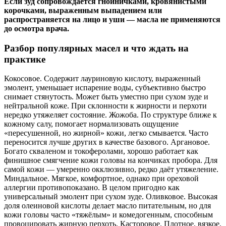
Если зуд сопровождается гнойничками, кровянистыми
корочками, выраженным выпадением или
распространяется на лицо и уши — масла не применяются
до осмотра врача.
Разбор популярных масел и что ждать на
практике
Кокосовое. Содержит лауриновую кислоту, выраженный
эмолент, уменьшает испарение воды, субъективно быстро
снимает стянутость. Может быть уместно при сухом зуде и
нейтральной коже. При склонности к жирности и перхоти
нередко утяжеляет состояние. Жожоба. По структуре ближе к
кожному салу, помогает нормализовать ощущение
«пересушенной, но жирной» кожи, легко смывается. Часто
переносится лучше других в качестве базового. Аргановое.
Богато скваленом и токоферолами, хорошо работает как
финишное смягчение кожи головы на кончиках пробора. Для
самой кожи — умеренно окклюзивно, редко даёт утяжеление.
Миндальное. Мягкое, комфортное, однако при ореховой
аллергии противопоказано. В целом пригодно как
универсальный эмолент при сухом зуде. Оливковое. Высокая
доля олеиновой кислоты делает масло питательным, но для
кожи головы часто «тяжёлым» и комедогенным, способным
провоцировать жирную перхоть. Касторовое. Плотное, вязкое,