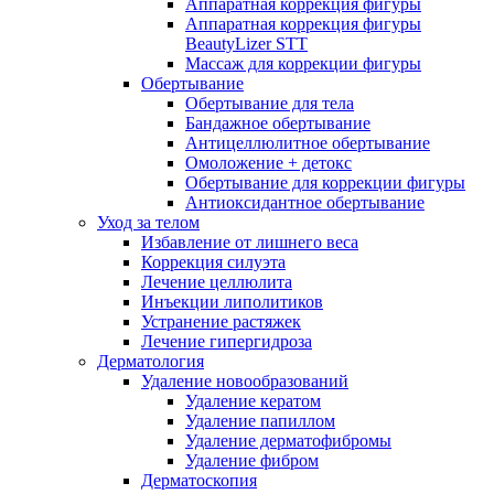
Аппаратная коррекция фигуры
Аппаратная коррекция фигуры
BeautyLizer STT
Массаж для коррекции фигуры
Обертывание
Обертывание для тела
Бандажное обертывание
Антицеллюлитное обертывание
Омоложение + детокс
Обертывание для коррекции фигуры
Антиоксидантное обертывание
Уход за телом
Избавление от лишнего веса
Коррекция силуэта
Лечение целлюлита
Инъекции липолитиков
Устранение растяжек
Лечение гипергидроза
Дерматология
Удаление новообразований
Удаление кератом
Удаление папиллом
Удаление дерматофибромы
Удаление фибром
Дерматоскопия