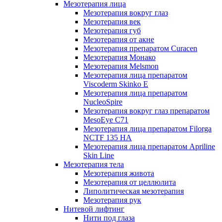
Мезотерапия лица
Мезотерапия вокруг глаз
Мезотерапия век
Мезотерапия губ
Мезотерапия от акне
Мезотерапия препаратом Curacen
Мезотерапия Монако
Мезотерапия Melsmon
Мезотерапия лица препаратом
Viscoderm Skinko E
Мезотерапия лица препаратом
NucleoSpire
Мезотерапия вокруг глаз препаратом
MesoEye С71
Мезотерапия лица препаратом Filorga
NCTF 135 HA
Мезотерапия лица препаратом Apriline
Skin Line
Мезотерапия тела
Мезотерапия живота
Мезотерапия от целлюлита
Липолитическая мезотерапия
Мезотерапия рук
Нитевой лифтинг
Нити под глаза