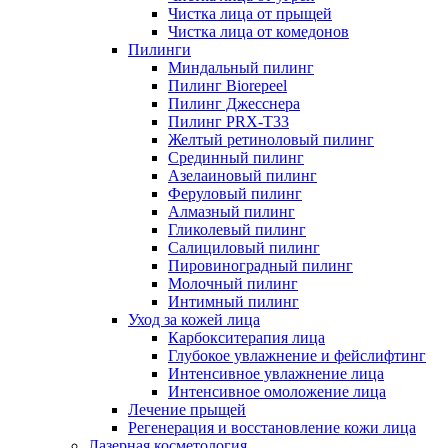
Чистка лица от прыщей
Чистка лица от комедонов
Пилинги
Миндальный пилинг
Пилинг Biorepeel
Пилинг Джесснера
Пилинг PRX-T33
Желтый ретиноловый пилинг
Срединный пилинг
Азелаиновый пилинг
Феруловый пилинг
Алмазный пилинг
Гликолевый пилинг
Салициловый пилинг
Пировиноградный пилинг
Молочный пилинг
Интимный пилинг
Уход за кожей лица
Карбокситерапия лица
Глубокое увлажнение и фейслифтинг
Интенсивное увлажнение лица
Интенсивное омоложение лица
Лечение прыщей
Регенерация и восстановление кожи лица
Лазерная косметология