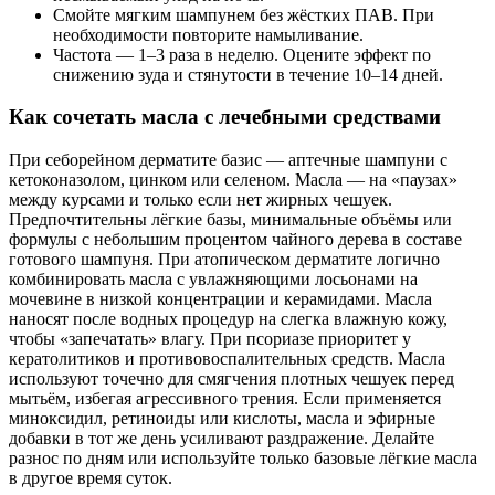
Смойте мягким шампунем без жёстких ПАВ. При
необходимости повторите намыливание.
Частота — 1–3 раза в неделю. Оцените эффект по
снижению зуда и стянутости в течение 10–14 дней.
Как сочетать масла с лечебными средствами
При себорейном дерматите базис — аптечные шампуни с
кетоконазолом, цинком или селеном. Масла — на «паузах»
между курсами и только если нет жирных чешуек.
Предпочтительны лёгкие базы, минимальные объёмы или
формулы с небольшим процентом чайного дерева в составе
готового шампуня. При атопическом дерматите логично
комбинировать масла с увлажняющими лосьонами на
мочевине в низкой концентрации и керамидами. Масла
наносят после водных процедур на слегка влажную кожу,
чтобы «запечатать» влагу. При псориазе приоритет у
кератолитиков и противовоспалительных средств. Масла
используют точечно для смягчения плотных чешуек перед
мытьём, избегая агрессивного трения. Если применяется
миноксидил, ретиноиды или кислоты, масла и эфирные
добавки в тот же день усиливают раздражение. Делайте
разнос по дням или используйте только базовые лёгкие масла
в другое время суток.