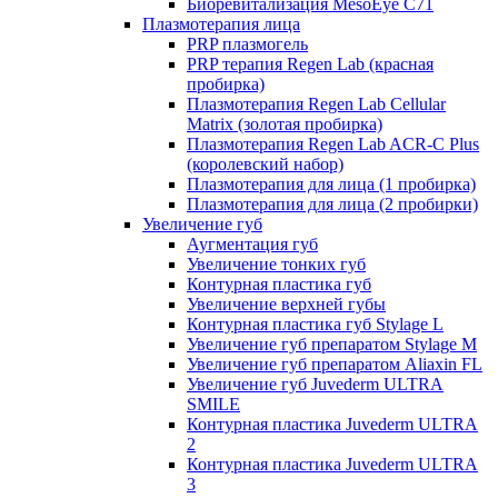
Биоревитализация MesoEye C71
Плазмотерапия лица
PRP плазмогель
PRP терапия Regen Lab (красная
пробирка)
Плазмотерапия Regen Lab Cellular
Matrix (золотая пробирка)
Плазмотерапия Regen Lab ACR-C Plus
(королевский набор)
Плазмотерапия для лица (1 пробирка)
Плазмотерапия для лица (2 пробирки)
Увеличение губ
Аугментация губ
Увеличение тонких губ
Контурная пластика губ
Увеличение верхней губы
Контурная пластика губ Stylage L
Увеличение губ препаратом Stylage M
Увеличение губ препаратом Aliaxin FL
Увеличение губ Juvederm ULTRA
SMILE
Контурная пластика Juvederm ULTRA
2
Контурная пластика Juvederm ULTRA
3