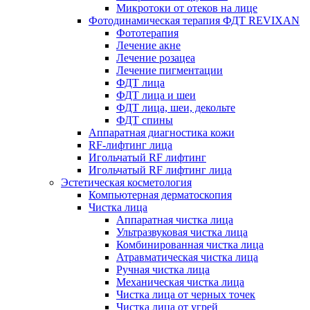
Микротоки от отеков на лице
Фотодинамическая терапия ФДТ REVIXAN
Фототерапия
Лечение акне
Лечение розацеа
Лечение пигментации
ФДТ лица
ФДТ лица и шеи
ФДТ лица, шеи, декольте
ФДТ спины
Аппаратная диагностика кожи
RF-лифтинг лица
Игольчатый RF лифтинг
Игольчатый RF лифтинг лица
Эстетическая косметология
Компьютерная дерматоскопия
Чистка лица
Аппаратная чистка лица
Ультразвуковая чистка лица
Комбинированная чистка лица
Атравматическая чистка лица
Ручная чистка лица
Механическая чистка лица
Чистка лица от черных точек
Чистка лица от угрей