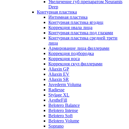
Увеличение губ препаратом Neuramis
Deep
Контурная пластика
Интимная пластика
Контурная пластика ягодиц
Коррекция овала лица
Контурная пластика под глазами
Контурная пластика средней трети
лица
Армирование лица филлерами
Коррекция подбородка
Коррекция носа
Коррекция скул филлерами
Aliaxin GP
Aliaxin EV
Aliaxin SR
Juvederm Voluma
Radiesse
Stylage XL
AestheFill
Belotero Balance
Belotero Intense
Belotero Soft
Belotero Volume
Soprano