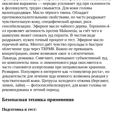
окклюзия выражена — нередко усиливает зуд при склонности
к фолликулиту, трудно смывается. Для кожи головы
малоподходящее. Масло чёрного тмина. Обладает
противовоспалительными свойствами, но часто раздражает
чувствительную кожу, специфический аромат, риск
сенсибилизации. Эфирное масло чайного дерева. Терпинен-4-
ол проявляет активность против Malassezia, за счёт чего в
шампунях может снижать зуд перхоти. В чистом виде
раздражает, нужен точный процент и тест. Эфирное масло
перечной мяты. Ментол даёт чувство прохлады и быстрое
облегчение зуда через TRPM8. Важно не превышать
концентрацию, иначе возможен ожог и слезотечение.
Лаванда, ромашка. Смягчают, уменьшают субъективный зуд,
но компоненты лина- и лимоненового ряда окисляются и
часто становятся аллергенами при неправильном хранении.
Розмарин. Популярен в интернете как «стимулятор роста», но
доказательств для лечения зуда немного; возможна реакция у
чувствительной кожи. Цитрусы холодного отжима (бергамот,
лимон, лайм) — фотосенсибилизируют, для кожи головы не
рекомендованы в летний период.
Безопасная техника применения
Подготовка и тест: