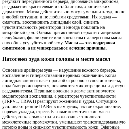
результат пересушенного барьера, дисбаланса микробиома,
раздражения красителями и стайлингом, хронических
дерматозов. Масла действительно могут уменьшить зуд, но не
в любой ситуации и не любыми средствами. Их задача —
смягчить, восстановить липидный слой, снизить
чувствительность рецепторов и иногда повлиять на
микробный фон. Однако при активной перхоти с жирными
чешуйками, фолликулите или контактом с аллергеном масла
способны усугубить проблему.
Масла — это поддержка
симптомов, а не универсальное лечение причины
.
Патогенез зуда кожи головы и место масел
Основные драйверы зуда — нарушение кожного барьера,
воспаление и гиперактивация нервных окончаний. Когда
липидная «цементная» прослойка рогового слоя истончена,
вода быстро испаряется, появляются микротрещины и доступ
раздражителям. Нервные волокна в дерме активируются
медиаторами воспаления, а рецепторы чувствительности
(TRPV1, TRPA1) реагируют жжением и зудом. Ситуацию
усиливают резкие ПАВы в шампунях, частое окрашивание,
горячая укладка, стресс. Базовые косметические масла
действуют как эмоленты и окклюзивы: заполняют
межклеточные промежутки, уменьшают трансэпидермальную
потерю воды и снижают чувствительность кожи. Эфирные