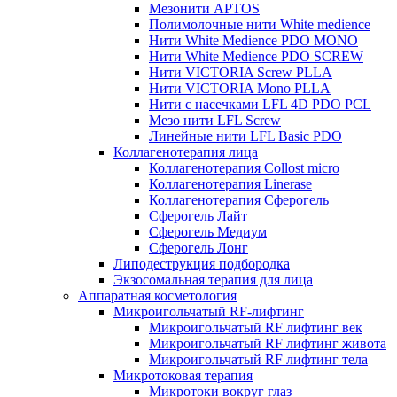
Мезонити APTOS
Полимолочные нити White medience
Нити White Medience PDO MONO
Нити White Medience PDO SCREW
Нити VICTORIA Screw PLLA
Нити VICTORIA Mono PLLA
Нити с насечками LFL 4D PDO PCL
Мезо нити LFL Screw
Линейные нити LFL Basic PDO
Коллагенотерапия лица
Коллагенотерапия Collost micro
Коллагенотерапия Linerase
Коллагенотерапия Сферогель
Сферогель Лайт
Сферогель Медиум
Сферогель Лонг
Липодеструкция подбородка
Экзосомальная терапия для лица
Аппаратная косметология
Микроигольчатый RF-лифтинг
Микроигольчатый RF лифтинг век
Микроигольчатый RF лифтинг живота
Микроигольчатый RF лифтинг тела
Микротоковая терапия
Микротоки вокруг глаз