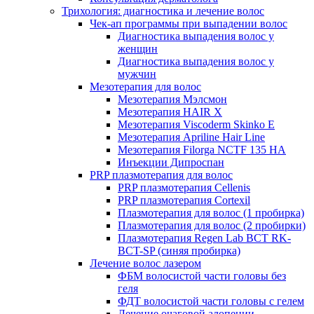
Трихология: диагностика и лечение волос
Чек-ап программы при выпадении волос
Диагностика выпадения волос у
женщин
Диагностика выпадения волос у
мужчин
Мезотерапия для волос
Мезотерапия Мэлсмон
Мезотерапия HAIR X
Мезотерапия Viscoderm Skinko E
Мезотерапия Apriline Hair Line
Мезотерапия Filorga NCTF 135 HA
Инъекции Дипроспан
PRP плазмотерапия для волос
PRP плазмотерапия Cellenis
PRP плазмотерапия Cortexil
Плазмотерапия для волос (1 пробирка)
Плазмотерапия для волос (2 пробирки)
Плазмотерапия Regen Lab BCT RK-
BCT-SP (синяя пробирка)
Лечение волос лазером
ФБМ волосистой части головы без
геля
ФДТ волосистой части головы с гелем
Лечение очаговой алопеции