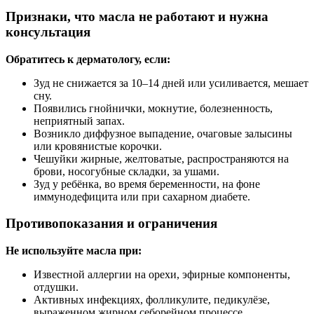
Признаки, что масла не работают и нужна
консультация
Обратитесь к дерматологу, если:
Зуд не снижается за 10–14 дней или усиливается, мешает
сну.
Появились гнойнички, мокнутие, болезненность,
неприятный запах.
Возникло диффузное выпадение, очаговые залысины
или кровянистые корочки.
Чешуйки жирные, желтоватые, распространяются на
брови, носогубные складки, за ушами.
Зуд у ребёнка, во время беременности, на фоне
иммунодефицита или при сахарном диабете.
Противопоказания и ограничения
Не используйте масла при:
Известной аллергии на орехи, эфирные компоненты,
отдушки.
Активных инфекциях, фолликулите, педикулёзе,
выраженном жирном себорейном процессе.