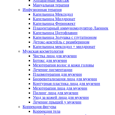
Аппаратный массаж
Мануальная терапия
Инфузионная терапия
Капельница Мексидол
Капельница Милдронат
Капельница Феринжект
Плацентарный иммуномодулятор Лаеннек
Капельница Цитофлавин
Капельница Золушка с глутатионом
Детокс-коктейль с реамберином
Капельница мексидол + милдронат
Мужская косметология
Чистка лица для мужчин
Ботокс для мужчин
Мезотерапия волос и кожи головы
Лечение пигментации
Плазмотерапия для мужчин
Биоревитализация лица для мужчин
Контурная пластика лица для мужчин
Мезотерапия лица для мужчин
Пилинг лица для мужчин
Уход за кожей лица для мужчин
Лечение прыщей у мужчин
Коррекция фигуры
Коррекция тела