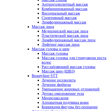
Антицеллюлитный массаж
Комбинированный массаж
Висцеральный массаж
Спортивный массаж
Лимфодренажный массаж
Массаж лица
Медицинский массаж лица
Пластический массаж лица
Лимфодренажный массаж лица
Лифтинг-массаж лица
Массаж головы и шеи
Массаж головы
Массаж головы для стимуляции роста
волос
Расслабляющий массаж головы
Массаж шеи (ШВЗ)
Beautylizer STT
Лечение целлюлита
Лечение фиброза
Уменьшение жировых отложений
Детокс-омоложение тела
Миорелаксация
Аппаратная подтяжка кожи
Коррекция фигуры без операции