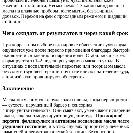
продолжить лечебный шампунь. Чувствительная кожа,
жжение от стайлинга. Несмываемо 2–3 капли миндального
масла на влажные проборы после мытья, без эфирных
добавок. Переход на фен с прохладным режимом и щадящий
стайлинг.
Чего ожидать от результатов и через какой срок
При корректном выборе и дозировке облегчение сухого зуда
ощущается уже после первого применения благодаря быстрой
окклюзии и снижению испарения воды. Стабильный эффект
формируется за 1–2 недели регулярного мягкого ухода. В
ситуациях с воспалительной перхотью или псориазом масла
без сопутствующей терапии почти не влияют на течение зуда,
а при избытке провоцируют обострения.
Заключение
Масла могут помочь от зуда кожи головы, когда первопричина
— сухость, нарушенный барьер и сенсорная
гиперчувствительность. Они смягчают, уменьшают испарение
влаги, локально модулируют ощущение зуда.
При жирной
перхоти, фолликулите и активном воспалении масла часто
ухудшают состояние
, и в этих случаях приоритет у лечебных
шампуней и дерматологической терапии. Безопасность