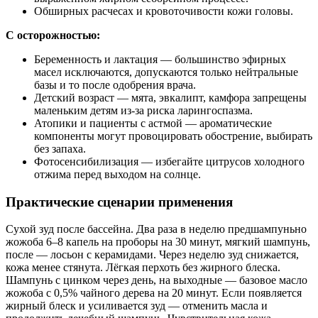
Обширных расчесах и кровоточивости кожи головы.
С осторожностью:
Беременность и лактация — большинство эфирных
масел исключаются, допускаются только нейтральные
базы и то после одобрения врача.
Детский возраст — мята, эвкалипт, камфора запрещены
маленьким детям из‑за риска ларингоспазма.
Атопики и пациенты с астмой — ароматические
компоненты могут провоцировать обострение, выбирать
без запаха.
Фотосенсибилизация — избегайте цитрусов холодного
отжима перед выходом на солнце.
Практические сценарии применения
Сухой зуд после бассейна. Два раза в неделю предшампуньно
жожоба 6–8 капель на проборы на 30 минут, мягкий шампунь,
после — лосьон с керамидами. Через неделю зуд снижается,
кожа менее стянута. Лёгкая перхоть без жирного блеска.
Шампунь с цинком через день, на выходные — базовое масло
жожоба с 0,5% чайного дерева на 20 минут. Если появляется
жирный блеск и усиливается зуд — отменить масла и