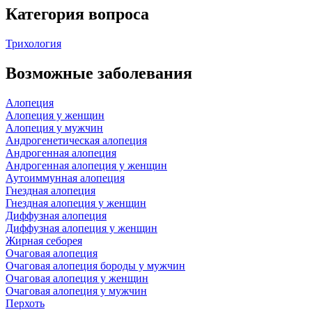
Категория вопроса
Трихология
Возможные заболевания
Алопеция
Алопеция у женщин
Алопеция у мужчин
Андрогенетическая алопеция
Андрогенная алопеция
Андрогенная алопеция у женщин
Аутоиммунная алопеция
Гнездная алопеция
Гнездная алопеция у женщин
Диффузная алопеция
Диффузная алопеция у женщин
Жирная себорея
Очаговая алопеция
Очаговая алопеция бороды у мужчин
Очаговая алопеция у женщин
Очаговая алопеция у мужчин
Перхоть