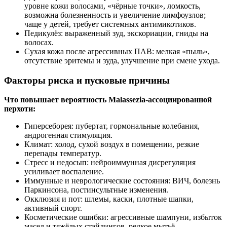
уровне кожи волосами, «чёрные точки», ломкость,
возможна болезненность и увеличение лимфоузлов;
чаще у детей, требует системных антимикотиков.
Педикулёз: выраженный зуд, экскориации, гниды на
волосах.
Сухая кожа после агрессивных ПАВ: мелкая «пыль»,
отсутствие эритемы и зуда, улучшение при смене ухода.
Факторы риска и пусковые причины
Что повышает вероятность Malassezia-ассоциированной
перхоти:
Гиперсеборея: пубертат, гормональные колебания,
андрогенная стимуляция.
Климат: холод, сухой воздух в помещении, резкие
перепады температур.
Стресс и недосып: нейроиммунная дисрегуляция
усиливает воспаление.
Иммунные и неврологические состояния: ВИЧ, болезнь
Паркинсона, постинсультные изменения.
Окклюзия и пот: шлемы, каски, плотные шапки,
активный спорт.
Косметические ошибки: агрессивные шампуни, избыток
масел и тяжёлых стайлингов, редкое мытьё.