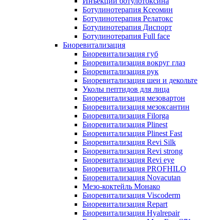
Инъекции ботулотоксина
Ботулинотерапия Ксеомин
Ботулинотерапия Релатокс
Ботулинотерапия Диспорт
Ботулинотерапия Full face
Биоревитализация
Биоревитализация губ
Биоревитализация вокруг глаз
Биоревитализация рук
Биоревитализация шеи и декольте
Уколы пептидов для лица
Биоревитализация мезовартон
Биоревитализация мезоксантин
Биоревитализация Filorga
Биоревитализация Plinest
Биоревитализация Plinest Fast
Биоревитализация Revi Silk
Биоревитализация Revi strong
Биоревитализация Revi eye
Биоревитализация PROFHILO
Биоревитализация Novacutan
Мезо-коктейль Монако
Биоревитализация Viscoderm
Биоревитализация Repart
Биоревитализация Hyalrepair