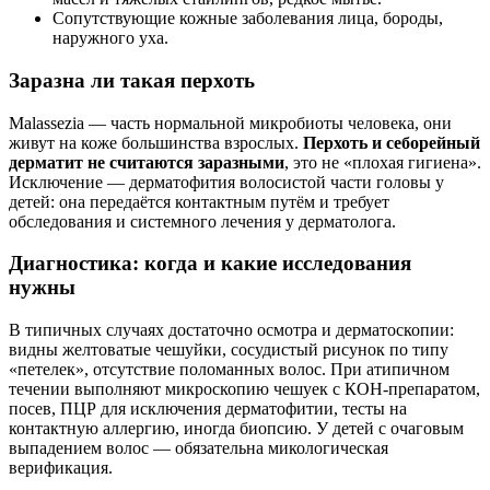
Сопутствующие кожные заболевания лица, бороды,
наружного уха.
Заразна ли такая перхоть
Malassezia — часть нормальной микробиоты человека, они
живут на коже большинства взрослых.
Перхоть и себорейный
дерматит не считаются заразными
, это не «плохая гигиена».
Исключение — дерматофития волосистой части головы у
детей: она передаётся контактным путём и требует
обследования и системного лечения у дерматолога.
Диагностика: когда и какие исследования
нужны
В типичных случаях достаточно осмотра и дерматоскопии:
видны желтоватые чешуйки, сосудистый рисунок по типу
«петелек», отсутствие поломанных волос. При атипичном
течении выполняют микроскопию чешуек с КОН-препаратом,
посев, ПЦР для исключения дерматофитии, тесты на
контактную аллергию, иногда биопсию. У детей с очаговым
выпадением волос — обязательна микологическая
верификация.