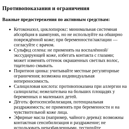
Противопоказания и ограничения
Важные предостережения по активным средствам:
Кетоконазол, циклопирокс: минимальная системная
абсорбция в шампунях, но не используйте на обширно
повреждённой коже; при беременности/лактации —
согласуйте с врачом.
Сульфид селена: не применять на воспалённой/
экссудирующей коже, избегать контакта с глазами;
может изменять оттенок окрашенных светлых волос,
тщательно смывать.
Пиритион цинка: учитывайте местные регуляторные
ограничения; возможна индивидуальная
непереносимость.
Салициловая кислота: противопоказана при аллергии на
салицилаты; нежелательна на больших площадях у
беременных и маленьких детей.
Дёготь: фотосенсибилизация, потенциальная
раздражимость; не применять при беременности и на
чувствительной коже лица.
Эфирные масла (например, чайного дерева): возможны
контактная сенсибилизация и раздражение; не
использовать неразбавленными, тестируйте