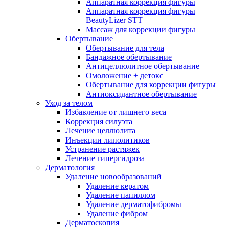
Аппаратная коррекция фигуры
Аппаратная коррекция фигуры
BeautyLizer STT
Массаж для коррекции фигуры
Обертывание
Обертывание для тела
Бандажное обертывание
Антицеллюлитное обертывание
Омоложение + детокс
Обертывание для коррекции фигуры
Антиоксидантное обертывание
Уход за телом
Избавление от лишнего веса
Коррекция силуэта
Лечение целлюлита
Инъекции липолитиков
Устранение растяжек
Лечение гипергидроза
Дерматология
Удаление новообразований
Удаление кератом
Удаление папиллом
Удаление дерматофибромы
Удаление фибром
Дерматоскопия