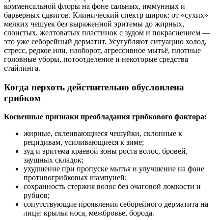
комменсальной флоры на фоне сальных, иммунных и
барьерных сдвигов. Клинический спектр широк: от «сухих»
мелких чешуек без выраженной эритемы до жирных,
слоистых, желтоватых пластинок с зудом и покраснением —
это уже себорейный дерматит. Усугубляют ситуацию холод,
стресс, редкое или, наоборот, агрессивное мытьё, плотные
головные уборы, потоотделение и некоторые средства
стайлинга.
Когда перхоть действительно обусловлена
грибком
Косвенные признаки преобладания грибкового фактора:
жирные, склеивающиеся чешуйки, склонные к
рецидивам, усиливающиеся к зиме;
зуд и эритема краевой зоны роста волос, бровей,
заушных складок;
ухудшение при пропуске мытья и улучшение на фоне
противогрибковых шампуней;
сохранность стержня волос без очаговой ломкости и
рубцов;
сопутствующие проявления себорейного дерматита на
лице: крылья носа, межбровье, борода.