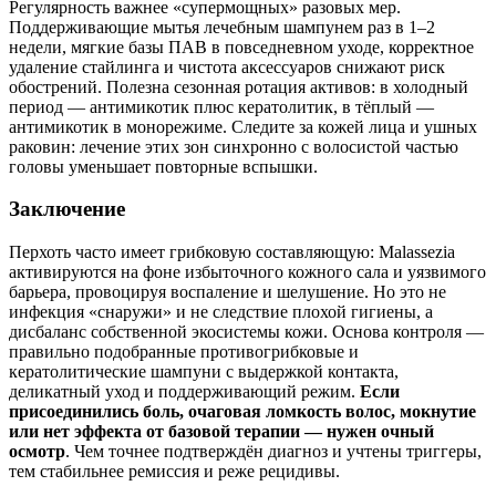
Регулярность важнее «супермощных» разовых мер.
Поддерживающие мытья лечебным шампунем раз в 1–2
недели, мягкие базы ПАВ в повседневном уходе, корректное
удаление стайлинга и чистота аксессуаров снижают риск
обострений. Полезна сезонная ротация активов: в холодный
период — антимикотик плюс кератолитик, в тёплый —
антимикотик в монорежиме. Следите за кожей лица и ушных
раковин: лечение этих зон синхронно с волосистой частью
головы уменьшает повторные вспышки.
Заключение
Перхоть часто имеет грибковую составляющую: Malassezia
активируются на фоне избыточного кожного сала и уязвимого
барьера, провоцируя воспаление и шелушение. Но это не
инфекция «снаружи» и не следствие плохой гигиены, а
дисбаланс собственной экосистемы кожи. Основа контроля —
правильно подобранные противогрибковые и
кератолитические шампуни с выдержкой контакта,
деликатный уход и поддерживающий режим.
Если
присоединились боль, очаговая ломкость волос, мокнутие
или нет эффекта от базовой терапии — нужен очный
осмотр
. Чем точнее подтверждён диагноз и учтены триггеры,
тем стабильнее ремиссия и реже рецидивы.