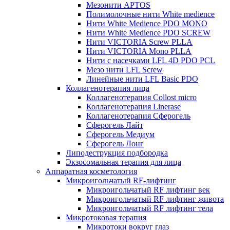
Мезонити APTOS
Полимолочные нити White medience
Нити White Medience PDO MONO
Нити White Medience PDO SCREW
Нити VICTORIA Screw PLLA
Нити VICTORIA Mono PLLA
Нити с насечками LFL 4D PDO PCL
Мезо нити LFL Screw
Линейные нити LFL Basic PDO
Коллагенотерапия лица
Коллагенотерапия Collost micro
Коллагенотерапия Linerase
Коллагенотерапия Сферогель
Сферогель Лайт
Сферогель Медиум
Сферогель Лонг
Липодеструкция подбородка
Экзосомальная терапия для лица
Аппаратная косметология
Микроигольчатый RF-лифтинг
Микроигольчатый RF лифтинг век
Микроигольчатый RF лифтинг живота
Микроигольчатый RF лифтинг тела
Микротоковая терапия
Микротоки вокруг глаз