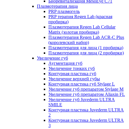
Биоревитализация MesoEye C71
Плазмотерапия лица
PRP плазмогель
PRP терапия Regen Lab (красная
пробирка)
Плазмотерапия Regen Lab Cellular
Matrix (золотая пробирка)
Плазмотерапия Regen Lab ACR-C Plus
(королевский набор)
Плазмотерапия для лица (1 пробирка)
Плазмотерапия для лица (2 пробирки)
Увеличение губ
Аугментация губ
Увеличение тонких губ
Контурная пластика губ
Увеличение верхней губы
Контурная пластика губ Stylage L
Увеличение губ препаратом Stylage M
Увеличение губ препаратом Aliaxin FL
Увеличение губ Juvederm ULTRA
SMILE
Контурная пластика Juvederm ULTRA
2
Контурная пластика Juvederm ULTRA
3