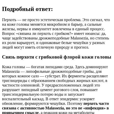
Подробный ответ:
Перхоть — не просто эстетическая проблема. Это сигнал, что
на коже головы меняется микробиом и барьер, а сальные
железы, нервы и иммунитет вовлечены в единый процесс.
Вопрос «связана ли перхоть с грибком?» имеет нюансы: да,
чаще задействованы дрожжеподобные Malassezia, но степень
их роли варьирует, и одинаковые белые чешуйки у разных
людей могут иметь отличную природу и прогноз.
Связь перхоти с грибковой флорой кожи головы
Кожа головы — богатая липидами среда. Здесь доминируют
Malassezia — липофильные дрожжеподобные грибы, для
которых кожное сало — субстрат. Их ферменты расщепляют
триглицериды с образованием свободных жирных кислот, в
частности олеиновой. У предрасположенных людей это
разрушает липидный цемент рогового слоя, повышает
трансэпидермальную потерю воды и запускает
воспалительный каскад. В ответ эпидермис ускоряет
обновление, формируются чешуйки. Поэтому
перхоть часто
связана с активностью Malassezia, но это не «инфекция» в
привычном смысле
, а реакция кожи на метаболиты