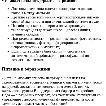
Что может назначить дерматолог/трихолог:
Лосьоны с кетоконазолом/циклопироксом для кожи
головы между мытьями.
Краткие курсы топических кортикостероидов низкой/
средней активности при значительной эритеме и зуде.
Ингибиторы кальциневрина (пимекролимус,
такролимус) для деликатных зон (краевая линия,
заушные складки).
При резистентности — ротации активов, фототерапия,
оценка фоновых факторов (эндокринных,
неврологических, иммунных).
Если подтверждена tinea capitis — системные
антимикотики (тербинафин, гризеофульвин) по
возрастным схемам.
Питание и образ жизни
Диета не «кормит грибок» напрямую, но влияет на
салоотделение и воспаление. Рацион с низкой гликемической
нагрузкой, достаточным количеством омега‑3, цинка,
витаминов группы B поддерживает барьер и микробиом.
Вода — в разумных пределах, без фанатизма. Регулярный сон,
управление стрессом, умеренная физическая активность
заметно уменьшают частоту обострений.