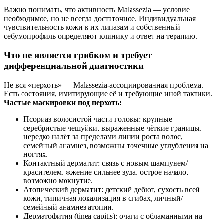
Важно понимать, что активность Malassezia — условие
необходимое, но не всегда достаточное. Индивидуальная
чувствительность кожи к их липазам и собственный
себумопрофиль определяют клинику и ответ на терапию.
Что не является грибком и требует
дифференциальной диагностики
Не вся «перхоть» — Malassezia-ассоциированная проблема.
Есть состояния, имитирующие её и требующие иной тактики.
Частые маскировки под перхоть:
Псориаз волосистой части головы: крупные
серебристые чешуйки, выраженные чёткие границы,
нередко налёт за пределами линии роста волос,
семейный анамнез, возможны точечные углубления на
ногтях.
Контактный дерматит: связь с новым шампунем/
красителем, жжение сильнее зуда, острое начало,
возможно мокнутие.
Атопический дерматит: детский дебют, сухость всей
кожи, типичная локализация в сгибах, личный/
семейный анамнез атопии.
Дерматофития (tinea capitis): очаги с обламанными на