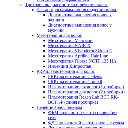
Трихология: диагностика и лечение волос
Чек-ап программы при выпадении волос
Диагностика выпадения волос у
женщин
Диагностика выпадения волос у
мужчин
Мезотерапия для волос
Мезотерапия Мэлсмон
Мезотерапия HAIR X
Мезотерапия Viscoderm Skinko E
Мезотерапия Apriline Hair Line
Мезотерапия Filorga NCTF 135 HA
Инъекции Дипроспан
PRP плазмотерапия для волос
PRP плазмотерапия Cellenis
PRP плазмотерапия Cortexil
Плазмотерапия для волос (1 пробирка)
Плазмотерапия для волос (2 пробирки)
Плазмотерапия Regen Lab BCT RK-
BCT-SP (синяя пробирка)
Лечение волос лазером
ФБМ волосистой части головы без
геля
ФДТ волосистой части головы с гелем
Лечение очаговой алопеции