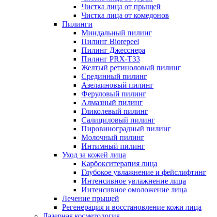
Чистка лица от прыщей
Чистка лица от комедонов
Пилинги
Миндальный пилинг
Пилинг Biorepeel
Пилинг Джесснера
Пилинг PRX-T33
Желтый ретиноловый пилинг
Срединный пилинг
Азелаиновый пилинг
Феруловый пилинг
Алмазный пилинг
Гликолевый пилинг
Салициловый пилинг
Пировиноградный пилинг
Молочный пилинг
Интимный пилинг
Уход за кожей лица
Карбокситерапия лица
Глубокое увлажнение и фейслифтинг
Интенсивное увлажнение лица
Интенсивное омоложение лица
Лечение прыщей
Регенерация и восстановление кожи лица
Лазерная косметология