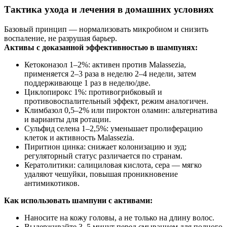
Тактика ухода и лечения в домашних условиях
Базовый принцип — нормализовать микробиом и снизить
воспаление, не разрушая барьер.
Активы с доказанной эффективностью в шампунях:
Кетоконазол 1–2%: активен против Malassezia,
применяется 2–3 раза в неделю 2–4 недели, затем
поддерживающе 1 раз в неделю/две.
Циклопирокс 1%: противогрибковый и
противовоспалительный эффект, режим аналогичен.
Климбазол 0,5–2% или пироктон оламин: альтернатива
и варианты для ротации.
Сульфид селена 1–2,5%: уменьшает пролиферацию
клеток и активность Malassezia.
Пиритион цинка: снижает колонизацию и зуд;
регуляторный статус различается по странам.
Кератолитики: салициловая кислота, сера — мягко
удаляют чешуйки, повышая проникновение
антимикотиков.
Как использовать шампуни с активами:
Наносите на кожу головы, а не только на длину волос.
Выдерживайте 3–5 минут перед смыванием для полного