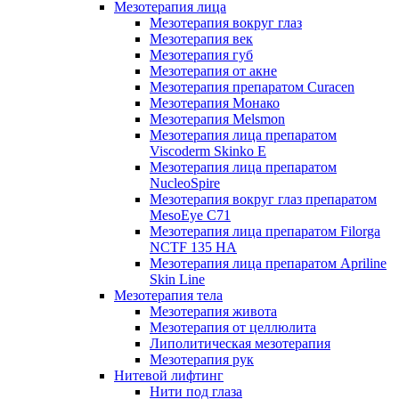
Мезотерапия лица
Мезотерапия вокруг глаз
Мезотерапия век
Мезотерапия губ
Мезотерапия от акне
Мезотерапия препаратом Curacen
Мезотерапия Монако
Мезотерапия Melsmon
Мезотерапия лица препаратом
Viscoderm Skinko E
Мезотерапия лица препаратом
NucleoSpire
Мезотерапия вокруг глаз препаратом
MesoEye С71
Мезотерапия лица препаратом Filorga
NCTF 135 HA
Мезотерапия лица препаратом Apriline
Skin Line
Мезотерапия тела
Мезотерапия живота
Мезотерапия от целлюлита
Липолитическая мезотерапия
Мезотерапия рук
Нитевой лифтинг
Нити под глаза