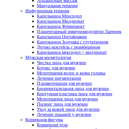
Аппаратный массаж
Мануальная терапия
Инфузионная терапия
Капельница Мексидол
Капельница Милдронат
Капельница Феринжект
Плацентарный иммуномодулятор Лаеннек
Капельница Цитофлавин
Капельница Золушка с глутатионом
Детокс-коктейль с реамберином
Капельница мексидол + милдронат
Мужская косметология
Чистка лица для мужчин
Ботокс для мужчин
Мезотерапия волос и кожи головы
Лечение пигментации
Плазмотерапия для мужчин
Биоревитализация лица для мужчин
Контурная пластика лица для мужчин
Мезотерапия лица для мужчин
Пилинг лица для мужчин
Уход за кожей лица для мужчин
Лечение прыщей у мужчин
Коррекция фигуры
Коррекция тела