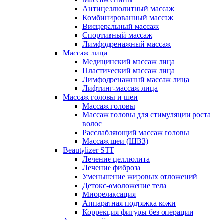
Антицеллюлитный массаж
Комбинированный массаж
Висцеральный массаж
Спортивный массаж
Лимфодренажный массаж
Массаж лица
Медицинский массаж лица
Пластический массаж лица
Лимфодренажный массаж лица
Лифтинг-массаж лица
Массаж головы и шеи
Массаж головы
Массаж головы для стимуляции роста
волос
Расслабляющий массаж головы
Массаж шеи (ШВЗ)
Beautylizer STT
Лечение целлюлита
Лечение фиброза
Уменьшение жировых отложений
Детокс-омоложение тела
Миорелаксация
Аппаратная подтяжка кожи
Коррекция фигуры без операции