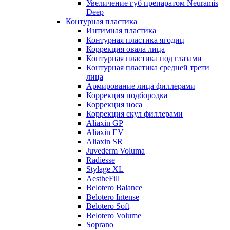
Увеличение губ препаратом Neuramis
Deep
Контурная пластика
Интимная пластика
Контурная пластика ягодиц
Коррекция овала лица
Контурная пластика под глазами
Контурная пластика средней трети
лица
Армирование лица филлерами
Коррекция подбородка
Коррекция носа
Коррекция скул филлерами
Aliaxin GP
Aliaxin EV
Aliaxin SR
Juvederm Voluma
Radiesse
Stylage XL
AestheFill
Belotero Balance
Belotero Intense
Belotero Soft
Belotero Volume
Soprano