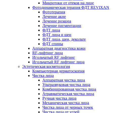
Микротоки от отеков на лице
Фотодинамическая терапия ФДТ REVIXAN
Фототерапия
Лечение акне
Лечение розацеа
Лечение пигментации
ФДТ лица
ФДТ лица и шеи
ФДТ лица, шеи, декольте
ФДТ спины
Аппаратная диагностика кожи
RF-лифтинг лица
Игольчатый RF лифтинг
Игольчатый RF лифтинг лица
Эстетическая косметология
Компьютерная дерматоскопия
Чистка лица
Аппаратная чистка лица
Ультразвуковая чистка лица
Комбинированная чистка лица
Атравматическая чистка лица
Ручная чистка лица
Механическая чистка лица
Чистка лица от черных точек
Чистка лица от угрей