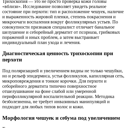
Трихоскопия — это не просто проверка кожи головы
«вблизи». Исследование позволяет увидеть реальное
состояние при перхоти: тип и расположение чешуек, наличие
и выраженность жировой пленки, степень покраснения и
микроочаги воспаления вокруг фолликулярных устьев. По
совокупности признаков специалист отличает банальное
шелушение и себорейный дерматит от псориаза, грибковых
поражений и иных проблем, а затем выстраивает
индивидуальный план ухода и лечения.
Диагностическая ценность трихоскопии при
перхоти
Под поляризацией и увеличением видны не только чешуйки,
но и рельеф эпидермиса, устья фолликулов, капиллярная сеть,
микроповреждения и тонкие корочки. Для перхоти и
себорейного дерматита типично поверхностное
отшелушивание на фоне слабой или умеренной
перифолликулярной воспалительной реакции. Методика
безболезненна, не требует инвазивных манипуляций и
подходит для любых типов волос и кожи.
Морфология чешуек и себума под увеличением