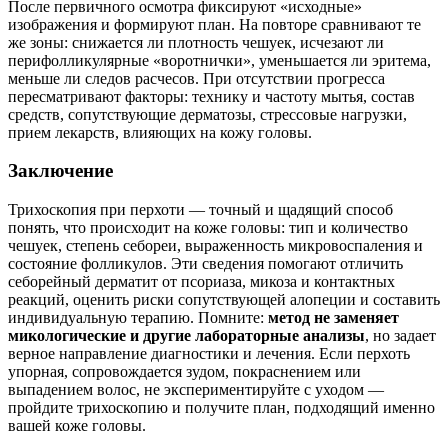
После первичного осмотра фиксируют «исходные»
изображения и формируют план. На повторе сравнивают те
же зоны: снижается ли плотность чешуек, исчезают ли
перифолликулярные «воротнички», уменьшается ли эритема,
меньше ли следов расчесов. При отсутствии прогресса
пересматривают факторы: технику и частоту мытья, состав
средств, сопутствующие дерматозы, стрессовые нагрузки,
прием лекарств, влияющих на кожу головы.
Заключение
Трихоскопия при перхоти — точный и щадящий способ
понять, что происходит на коже головы: тип и количество
чешуек, степень себореи, выраженность микровоспаления и
состояние фолликулов. Эти сведения помогают отличить
себорейный дерматит от псориаза, микоза и контактных
реакций, оценить риски сопутствующей алопеции и составить
индивидуальную терапию. Помните:
метод не заменяет
микологические и другие лабораторные анализы
, но задает
верное направление диагностики и лечения. Если перхоть
упорная, сопровождается зудом, покраснением или
выпадением волос, не экспериментируйте с уходом —
пройдите трихоскопию и получите план, подходящий именно
вашей коже головы.