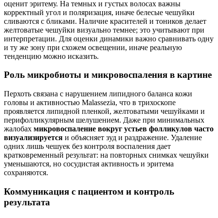
оценит эритему. На темных и густых волосах важны
корректный угол и поляризация, иначе белесые чешуйки
сливаются с бликами. Наличие красителей и тоников делает
желтоватые чешуйки визуально темнее; это учитывают при
интерпретации. Для оценки динамики важно сравнивать одну
и ту же зону при схожем освещении, иначе реальную
тенденцию можно исказить.
Роль микробиоты и микровоспаления в картине
Перхоть связана с нарушением липидного баланса кожи
головы и активностью Malassezia, что в трихоскопе
проявляется липидной пленкой, желтоватыми чешуйками и
перифолликулярным шелушением. Даже при минимальных
жалобах
микровоспаление вокруг устьев фолликулов часто
визуализируется
и объясняет зуд и раздражение. Удаление
одних лишь чешуек без контроля воспаления дает
кратковременный результат: на повторных снимках чешуйки
уменьшаются, но сосудистая активность и эритема
сохраняются.
Коммуникация с пациентом и контроль
результата