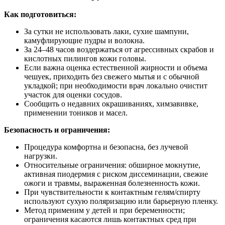
Как подготовиться:
За сутки не использовать лаки, сухие шампуни,
камуфлирующие пудры и волокна.
За 24–48 часов воздержаться от агрессивных скрабов и
кислотных пилингов кожи головы.
Если важна оценка естественной жирности и объема
чешуек, приходить без свежего мытья и с обычной
укладкой; при необходимости врач локально очистит
участок для оценки сосудов.
Сообщить о недавних окрашиваниях, химзавивке,
применении тоников и масел.
Безопасность и ограничения:
Процедура комфортна и безопасна, без лучевой
нагрузки.
Относительные ограничения: обширное мокнутие,
активная пиодермия с риском диссеминации, свежие
ожоги и травмы, выраженная болезненность кожи.
При чувствительности к контактным гелям/спирту
используют сухую поляризацию или барьерную пленку.
Метод применим у детей и при беременности;
ограничения касаются лишь контактных сред при