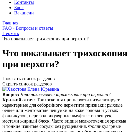
Контакты
Блог
Вакансии
Главная
FAQ - Вопросы и ответы
Перхоть
Что показывает трихоскопия при перхоти?
Что показывает трихоскопия
при перхоти?
Показать список разделов
Скрыть список разделов
Вопрос:
Что показывает трихоскопия при перхоти?
Краткий ответ:
Трихоскопия при перхоти визуализирует
характерные для себорейного дерматита признаки: рыхлые
белые или желтоватые чешуйки на коже головы и устьях
фолликулов, перифолликулярные «муфты» из чешуек,
местами жирный блеск. Часто видны мелкоточечная эритема
и тонкие извитые сосуды без рубцевания. Фолликулярные
отверстия сохранены, плотность волос обычно не снижена.