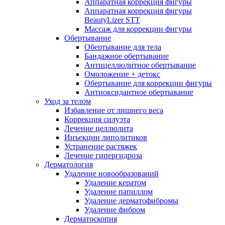
Аппаратная коррекция фигуры
Аппаратная коррекция фигуры
BeautyLizer STT
Массаж для коррекции фигуры
Обертывание
Обертывание для тела
Бандажное обертывание
Антицеллюлитное обертывание
Омоложение + детокс
Обертывание для коррекции фигуры
Антиоксидантное обертывание
Уход за телом
Избавление от лишнего веса
Коррекция силуэта
Лечение целлюлита
Инъекции липолитиков
Устранение растяжек
Лечение гипергидроза
Дерматология
Удаление новообразований
Удаление кератом
Удаление папиллом
Удаление дерматофибромы
Удаление фибром
Дерматоскопия