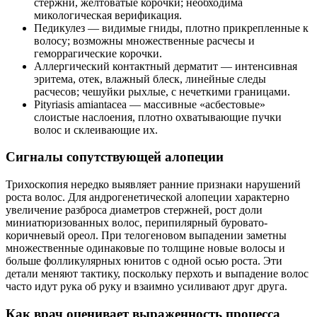
стержни, желтоватые корочки; необходима
микологическая верификация.
Педикулез — видимые гниды, плотно прикрепленные к
волосу; возможны множественные расчесы и
геморрагические корочки.
Аллергический контактный дерматит — интенсивная
эритема, отек, влажный блеск, линейные следы
расчесов; чешуйки рыхлые, с нечеткими границами.
Pityriasis amiantacea — массивные «асбестовые»
слоистые наслоения, плотно охватывающие пучки
волос и склеивающие их.
Сигналы сопутствующей алопеции
Трихоскопия нередко выявляет ранние признаки нарушений
роста волос. Для андрогенетической алопеции характерно
увеличение разброса диаметров стержней, рост доли
миниатюризованных волос, перипилярный буровато-
коричневый ореол. При телогеновом выпадении заметны
множественные одинаковые по толщине новые волосы и
больше фолликулярных юнитов с одной осью роста. Эти
детали меняют тактику, поскольку перхоть и выпадение волос
часто идут рука об руку и взаимно усиливают друг друга.
Как врач оценивает выраженность процесса