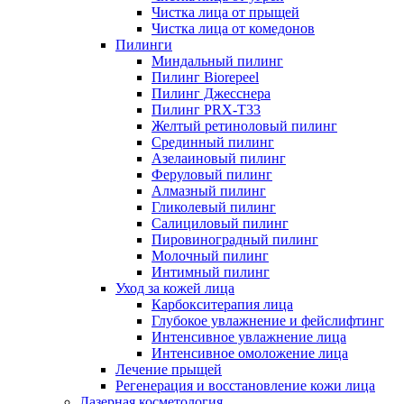
Чистка лица от прыщей
Чистка лица от комедонов
Пилинги
Миндальный пилинг
Пилинг Biorepeel
Пилинг Джесснера
Пилинг PRX-T33
Желтый ретиноловый пилинг
Срединный пилинг
Азелаиновый пилинг
Феруловый пилинг
Алмазный пилинг
Гликолевый пилинг
Салициловый пилинг
Пировиноградный пилинг
Молочный пилинг
Интимный пилинг
Уход за кожей лица
Карбокситерапия лица
Глубокое увлажнение и фейслифтинг
Интенсивное увлажнение лица
Интенсивное омоложение лица
Лечение прыщей
Регенерация и восстановление кожи лица
Лазерная косметология