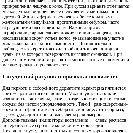
Трихоскоп позволяет различить оттенок, плотность и степень
прикрепления чешуек к коже. При сухом варианте отмечается
мелкое, «пылевидное» белое шелушение с минимальной
адгезией. Жирная форма проявляется более крупными,
желтоватыми чешуйками, пропитанными себумом, часто
образующими блестящий налет. Важный признак —
перифолликулярные «воротнички»: тонкие кольцевидные
наслаивания вокруг устьев волос, указывающие на участие
микро-воспалительного компонента. Дополнительно
наблюдаются кератотические пробки и тонкая липидная
вуаль, из-за которой поверхность выглядит скользкой. При
длительном течении встречаются многослойные наложения и
мелкие трещинки рогового слоя.
Сосудистый рисунок и признаки воспаления
Для перхоти и себорейного дерматита характерна пятнистая
эритема разной интенсивности. Можно увидеть тонкие
извилистые капилляры, реже — отдельно стоящие точечные
сосуды без четкой упорядоченности. Такой «разношерстный»
сосудистый фон отличает себорейный процесс от псориаза,
где сосуды однотипны и выстроены равномерно.
Дополнительные индикаторы воспаления — следы расчесов,
поверхностные серозные корочки и микроссадины.
Появление пустул или плотных массивных корок заставляет