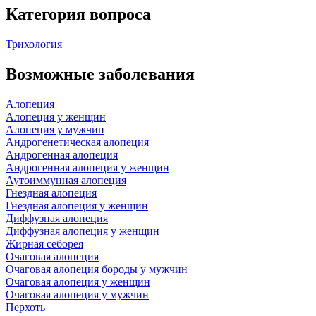
Категория вопроса
Трихология
Возможные заболевания
Алопеция
Алопеция у женщин
Алопеция у мужчин
Андрогенетическая алопеция
Андрогенная алопеция
Андрогенная алопеция у женщин
Аутоиммунная алопеция
Гнездная алопеция
Гнездная алопеция у женщин
Диффузная алопеция
Диффузная алопеция у женщин
Жирная себорея
Очаговая алопеция
Очаговая алопеция бороды у мужчин
Очаговая алопеция у женщин
Очаговая алопеция у мужчин
Перхоть