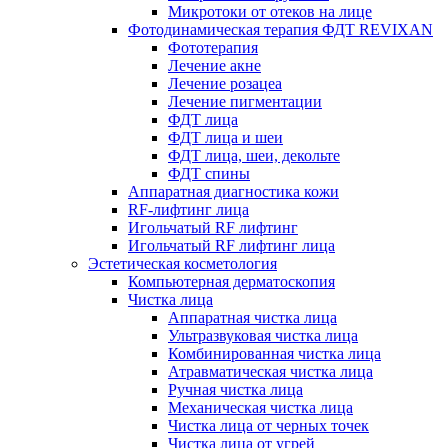
Микротоки от отеков на лице
Фотодинамическая терапия ФДТ REVIXAN
Фототерапия
Лечение акне
Лечение розацеа
Лечение пигментации
ФДТ лица
ФДТ лица и шеи
ФДТ лица, шеи, декольте
ФДТ спины
Аппаратная диагностика кожи
RF-лифтинг лица
Игольчатый RF лифтинг
Игольчатый RF лифтинг лица
Эстетическая косметология
Компьютерная дерматоскопия
Чистка лица
Аппаратная чистка лица
Ультразвуковая чистка лица
Комбинированная чистка лица
Атравматическая чистка лица
Ручная чистка лица
Механическая чистка лица
Чистка лица от черных точек
Чистка лица от угрей