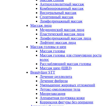
Антицеллюлитный массаж
Комбинированный массаж
Висцеральный массаж
Спортивный массаж
Лимфодренажный массаж
Массаж лица
Медицинский массаж лица
Пластический массаж лица
Лимфодренажный массаж лица
Лифтинг-массаж лица
Массаж головы и шеи
Массаж головы
Массаж головы для стимуляции роста
волос
Расслабляющий массаж головы
Массаж шеи (ШВЗ)
Beautylizer STT
Лечение целлюлита
Лечение фиброза
Уменьшение жировых отложений
Детокс-омоложение тела
Миорелаксация
Аппаратная подтяжка кожи
Коррекция фигуры без операции