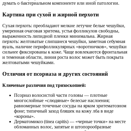
думать о бактериальном компоненте или иной патологии.
Картина при сухой и жирной перхоти
Сухая перхоть: преобладают мелкие летучие белые чешуйки,
умеренная очаговая эритема, устья фолликулов свободны,
выраженность липидной пленки минимальна. Жирная
перхоть: желтоватые слипшиеся чешуйки, заметная себумная
вуаль, наличие перифолликулярных «воротничков», чешуйки
сильнее фиксированы к коже. Чаще вовлекаются фронтальная
и теменная области, линия роста волос может быть покрыта
желтоватыми чешуйками.
Отличия от псориаза и других состояний
Ключевые различия под трихоскопией:
Псориаз волосистой части головы — плотные
многослойные «слюдяные» белесые наслоения;
равномерные точечные сосуды на ярком эритематозном
фоне; типичный заход бляшек на кожу лба в виде
«короны».
Дерматомикоз (tinea capitis) — «черные точки» на месте
обломанных волос, запятые и штопорообразные