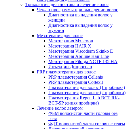
Трихология: диагностика и лечение волос
Чек-ап программы при выпадении волос
Диагностика выпадения волос у
женщин
Диагностика выпадения волос у
мужчин
Мезотерапия для волос
Мезотерапия Мэлсмон
Мезотерапия HAIR X
Мезотерапия Viscoderm Skinko E
Мезотерапия Apriline Hair Line
Мезотерапия Filorga NCTF 135 HA
Инъекции Дипроспан
PRP плазмотерапия для волос
PRP плазмотерапия Cellenis
PRP плазмотерапия Cortexil
Плазмотерапия для волос (1 пробирка)
Плазмотерапия для волос (2 пробирки)
Плазмотерапия Regen Lab BCT RK-
BCT-SP (синяя пробирка)
Лечение волос лазером
ФБМ волосистой части головы без
геля
ФДТ волосистой части головы с гелем
Лечение очаговой алопеции