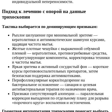
индивидуальной непереносимости.
Подход к лечению с опорой на данные
трихоскопии
Тактика выбирается по доминирующим признакам:
Рыхлое шелушение при минимальной эритеме —
кератолитики и антимикотические шампуни курсами,
щадящая частота мытья.
Желтые плотные чешуйки с выраженной себумной
пленкой — кератолитики, противогрибковые средства,
себорегулирующие компоненты, корректировка техники
и частоты мытья.
Яркая эритема и активный сосудистый фон — короткие
курсы противовоспалительных препаратов, затем
безопасная поддержка антимикотиками.
Перифолликулярные корки/подозрение на
бактериальное осложнение — санация и целевая
антибактериальная терапия по назначению врача.
Признаки сопутствующей алопеции — параллельная
коррекция выпадения по отдельному плану для разрыва
«порочного круга» воспаления и истончения.
Грамотная интерпретация трихоскопии помогает выбрать