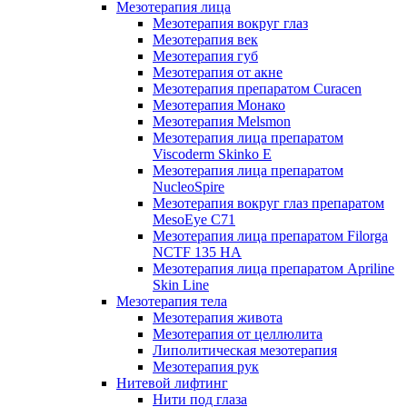
Мезотерапия лица
Мезотерапия вокруг глаз
Мезотерапия век
Мезотерапия губ
Мезотерапия от акне
Мезотерапия препаратом Curacen
Мезотерапия Монако
Мезотерапия Melsmon
Мезотерапия лица препаратом
Viscoderm Skinko E
Мезотерапия лица препаратом
NucleoSpire
Мезотерапия вокруг глаз препаратом
MesoEye С71
Мезотерапия лица препаратом Filorga
NCTF 135 HA
Мезотерапия лица препаратом Apriline
Skin Line
Мезотерапия тела
Мезотерапия живота
Мезотерапия от целлюлита
Липолитическая мезотерапия
Мезотерапия рук
Нитевой лифтинг
Нити под глаза