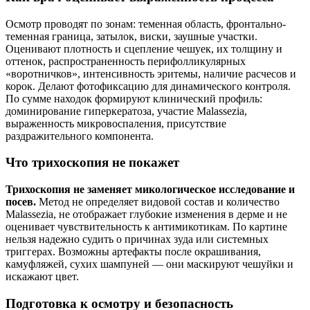
Осмотр проводят по зонам: теменная область, фронтально-
теменная граница, затылок, виски, заушные участки.
Оценивают плотность и сцепление чешуек, их толщину и
оттенок, распространенность перифолликулярных
«воротничков», интенсивность эритемы, наличие расчесов и
корок. Делают фотофиксацию для динамического контроля.
По сумме находок формируют клинический профиль:
доминирование гиперкератоза, участие Malassezia,
выраженность микровоспаления, присутствие
раздражительного компонента.
Что трихоскопия не покажет
Трихоскопия не заменяет микологическое исследование и
посев.
Метод не определяет видовой состав и количество
Malassezia, не отображает глубокие изменения в дерме и не
оценивает чувствительность к антимикотикам. По картине
нельзя надежно судить о причинах зуда или системных
триггерах. Возможны артефакты после окрашивания,
камуфляжей, сухих шампуней — они маскируют чешуйки и
искажают цвет.
Подготовка к осмотру и безопасность