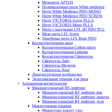
Мезонити APTOS
Полимолочные нити White medience
Нити White Medience PDO MONO
Нити White Medience PDO SCREW
Нити VICTORIA Screw PLLA
Нити VICTORIA Mono PLLA
Нити с насечками LFL 4D PDO PCL
Мезо нити LFL Screw
Линейные нити LFL Basic PDO
Коллагенотерапия лица
Коллагенотерапия Collost micro
Коллагенотерапия Linerase
Коллагенотерапия Сферогель
Сферогель Лайт
Сферогель Медиум
Сферогель Лонг
Липодеструкция подбородка
Экзосомальная терапия для лица
Аппаратная косметология
Микроигольчатый RF-лифтинг
Микроигольчатый RF лифтинг век
Микроигольчатый RF лифтинг живота
Микроигольчатый RF лифтинг тела
Микротоковая терапия
Микротоки вокруг глаз