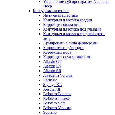
Увеличение губ препаратом Neuramis
Deep
Контурная пластика
Интимная пластика
Контурная пластика ягодиц
Коррекция овала лица
Контурная пластика под глазами
Контурная пластика средней трети
лица
Армирование лица филлерами
Коррекция подбородка
Коррекция носа
Коррекция скул филлерами
Aliaxin GP
Aliaxin EV
Aliaxin SR
Juvederm Voluma
Radiesse
Stylage XL
AestheFill
Belotero Balance
Belotero Intense
Belotero Soft
Belotero Volume
Soprano