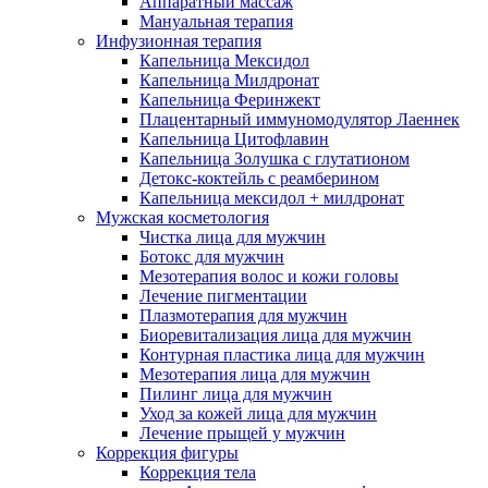
Аппаратный массаж
Мануальная терапия
Инфузионная терапия
Капельница Мексидол
Капельница Милдронат
Капельница Феринжект
Плацентарный иммуномодулятор Лаеннек
Капельница Цитофлавин
Капельница Золушка с глутатионом
Детокс-коктейль с реамберином
Капельница мексидол + милдронат
Мужская косметология
Чистка лица для мужчин
Ботокс для мужчин
Мезотерапия волос и кожи головы
Лечение пигментации
Плазмотерапия для мужчин
Биоревитализация лица для мужчин
Контурная пластика лица для мужчин
Мезотерапия лица для мужчин
Пилинг лица для мужчин
Уход за кожей лица для мужчин
Лечение прыщей у мужчин
Коррекция фигуры
Коррекция тела