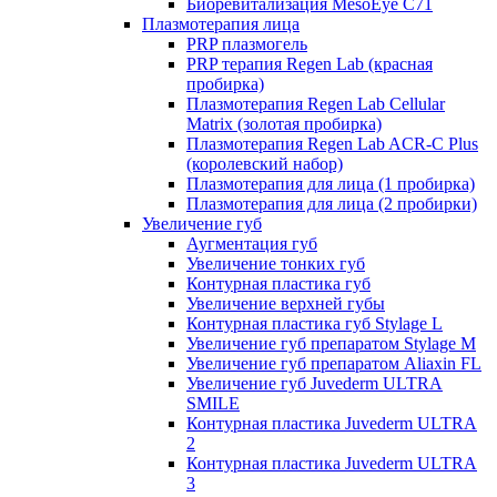
Биоревитализация MesoEye C71
Плазмотерапия лица
PRP плазмогель
PRP терапия Regen Lab (красная
пробирка)
Плазмотерапия Regen Lab Cellular
Matrix (золотая пробирка)
Плазмотерапия Regen Lab ACR-C Plus
(королевский набор)
Плазмотерапия для лица (1 пробирка)
Плазмотерапия для лица (2 пробирки)
Увеличение губ
Аугментация губ
Увеличение тонких губ
Контурная пластика губ
Увеличение верхней губы
Контурная пластика губ Stylage L
Увеличение губ препаратом Stylage M
Увеличение губ препаратом Aliaxin FL
Увеличение губ Juvederm ULTRA
SMILE
Контурная пластика Juvederm ULTRA
2
Контурная пластика Juvederm ULTRA
3