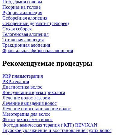
Пиодермия головы
Псориаз на голове
Рубцовая алопеция
Себорейная алопеция
Себорейный дерматит (себорея)
Сухая себорея
Телогеновая алопеция
Тотальная алопеция
Тракционная алопеция
Фронтальная фиброзная алопеция
Рекомендуемые процедуры
PRP плазмотерапия
PRP-терапия
Диагностика волос
Консультация врача трихолога
Лечение волос лазером
Лечение выпадения волос
Лечение и восстановление волос
Мезотерапия для волос
Фототрихограмма волос
Фотодинамическая терапия (ФДТ) REVIXAN
Глубокое увлажнение и восстановление сухих волос