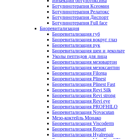
Инъекции ботулотоксина
Ботулинотерапия Ксеомин
Ботулинотерапия Релатокс
Ботулинотерапия Диспорт
Ботулинотерапия Full face
Биоревитализация
Биоревитализация губ
Биоревитализация вокруг глаз
Биоревитализация рук
Биоревитализация шеи и декольте
Уколы пептидов для лица
Биоревитализация мезовартон
Биоревитализация мезоксантин
Биоревитализация Filorga
Биоревитализация Plinest
Биоревитализация Plinest Fast
Биоревитализация Revi Silk
Биоревитализация Revi strong
Биоревитализация Revi eye
Биоревитализация PROFHILO
Биоревитализация Novacutan
Мезо-коктейль Монако
Биоревитализация Viscoderm
Биоревитализация Repart
Биоревитализация Hyalrepair