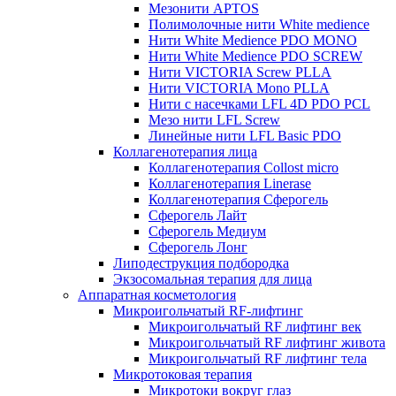
Мезонити APTOS
Полимолочные нити White medience
Нити White Medience PDO MONO
Нити White Medience PDO SCREW
Нити VICTORIA Screw PLLA
Нити VICTORIA Mono PLLA
Нити с насечками LFL 4D PDO PCL
Мезо нити LFL Screw
Линейные нити LFL Basic PDO
Коллагенотерапия лица
Коллагенотерапия Collost micro
Коллагенотерапия Linerase
Коллагенотерапия Сферогель
Сферогель Лайт
Сферогель Медиум
Сферогель Лонг
Липодеструкция подбородка
Экзосомальная терапия для лица
Аппаратная косметология
Микроигольчатый RF-лифтинг
Микроигольчатый RF лифтинг век
Микроигольчатый RF лифтинг живота
Микроигольчатый RF лифтинг тела
Микротоковая терапия
Микротоки вокруг глаз