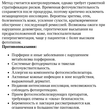
Метод считается контролируемым, однако требует грамотной
стратификации рисков. Временная фоточувствительность
сохраняется после процедуры, поэтому критично исключить
незащищенную инсоляцию. Вероятны эритема, отек,
болезненность кожи, усиление сухости, кратковременное
обострение с последующей ремиссией. Возможны ожоги при
нарушении дозиметрии, герпетические высыпания на
предрасположенной коже, поствоспалительная
гиперпигментация, чаще у пациентов с более высоким
фототипом.
Противопоказания:
Порфирии и иные заболевания с нарушением
метаболизма порфиринов.
Системные фотодерматозы и тяжелая
фоточувствительность.
Аллергия на компоненты фотосенсибилизатора.
Активные кожные инфекции в зоне воздействия,
выраженный дерматит.
Недавняя интенсивная инсоляция, невозможность
соблюдать фотопротекцию.
Прием фотосенсибилизирующих препаратов,
требующих отмены и «окна» безопасности.
Беременность и лактация рассматриваются как
ограничения в большинстве протоколов.