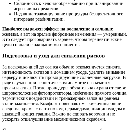
Склонность к келоидообразованию при планировании
агрессивных режимов.
Недавние травмирующие процедуры без достаточного
интервала реабилитации.
Наиболее выражен эффект на воспаление и сальные
железы
, а вот на зрелые фиброзные изменения — умеренный.
Это следует проговаривать заранее, чтобы терапевтические
цели совпали с ожиданиями пациента.
Подготовка и уход для снижения рисков
За несколько дней до сеанса обычно рекомендуется снизить
интенсивность активов в домашнем уходе, уделить внимание
барьеру и исключить провоцирующие солнечные нагрузки. В
ряде случаев при герпетическом анамнезе назначается
профилактика. После процедуры обязательна охрана от света:
широкополосные фотопротекторы, избегание прямого солнца,
термических воздействий и тренажерных залов на раннем
этапе заживления. Комфорт повышают мягкие очищающие
средства, кремы с пантенолом, церамидами, ниацинамидом в
щадящей концентрации. Важно не сдирать корочки и не
ускорять отшелушивание механическими скрабами.