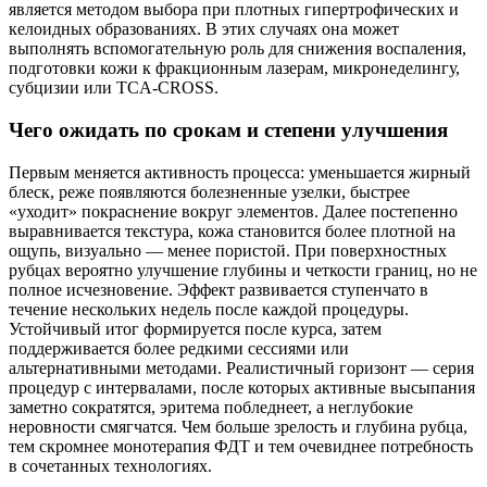
является методом выбора при плотных гипертрофических и
келоидных образованиях. В этих случаях она может
выполнять вспомогательную роль для снижения воспаления,
подготовки кожи к фракционным лазерам, микронеделингу,
субцизии или TCA‑CROSS.
Чего ожидать по срокам и степени улучшения
Первым меняется активность процесса: уменьшается жирный
блеск, реже появляются болезненные узелки, быстрее
«уходит» покраснение вокруг элементов. Далее постепенно
выравнивается текстура, кожа становится более плотной на
ощупь, визуально — менее пористой. При поверхностных
рубцах вероятно улучшение глубины и четкости границ, но не
полное исчезновение. Эффект развивается ступенчато в
течение нескольких недель после каждой процедуры.
Устойчивый итог формируется после курса, затем
поддерживается более редкими сессиями или
альтернативными методами. Реалистичный горизонт — серия
процедур с интервалами, после которых активные высыпания
заметно сократятся, эритема побледнеет, а неглубокие
неровности смягчатся. Чем больше зрелость и глубина рубца,
тем скромнее монотерапия ФДТ и тем очевиднее потребность
в сочетанных технологиях.