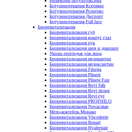
Инъекции ботулотоксина
Ботулинотерапия Ксеомин
Ботулинотерапия Релатокс
Ботулинотерапия Диспорт
Ботулинотерапия Full face
Биоревитализация
Биоревитализация губ
Биоревитализация вокруг глаз
Биоревитализация рук
Биоревитализация шеи и декольте
Уколы пептидов для лица
Биоревитализация мезовартон
Биоревитализация мезоксантин
Биоревитализация Filorga
Биоревитализация Plinest
Биоревитализация Plinest Fast
Биоревитализация Revi Silk
Биоревитализация Revi strong
Биоревитализация Revi eye
Биоревитализация PROFHILO
Биоревитализация Novacutan
Мезо-коктейль Монако
Биоревитализация Viscoderm
Биоревитализация Repart
Биоревитализация Hyalrepair