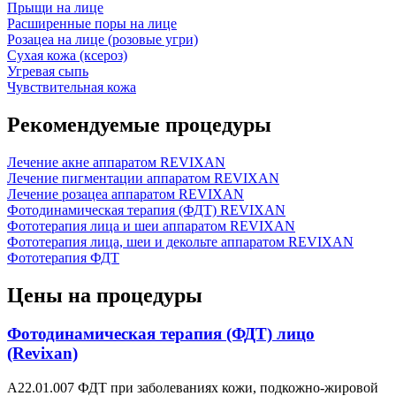
Прыщи на лице
Расширенные поры на лице
Розацеа на лице (розовые угри)
Сухая кожа (ксероз)
Угревая сыпь
Чувствительная кожа
Рекомендуемые процедуры
Лечение акне аппаратом REVIXAN
Лечение пигментации аппаратом REVIXAN
Лечение розацеа аппаратом REVIXAN
Фотодинамическая терапия (ФДТ) REVIXAN
Фототерапия лица и шеи аппаратом REVIXAN
Фототерапия лица, шеи и декольте аппаратом REVIXAN
Фототерапия ФДТ
Цены на процедуры
Фотодинамическая терапия (ФДТ) лицо
(Revixan)
А22.01.007 ФДТ при заболеваниях кожи, подкожно-жировой