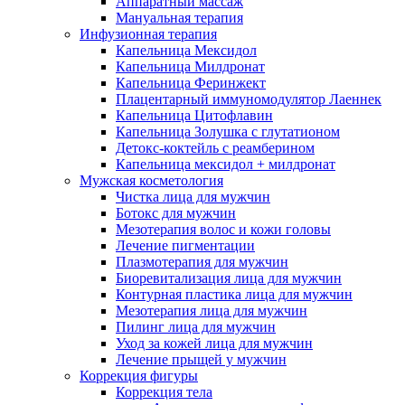
Аппаратный массаж
Мануальная терапия
Инфузионная терапия
Капельница Мексидол
Капельница Милдронат
Капельница Феринжект
Плацентарный иммуномодулятор Лаеннек
Капельница Цитофлавин
Капельница Золушка с глутатионом
Детокс-коктейль с реамберином
Капельница мексидол + милдронат
Мужская косметология
Чистка лица для мужчин
Ботокс для мужчин
Мезотерапия волос и кожи головы
Лечение пигментации
Плазмотерапия для мужчин
Биоревитализация лица для мужчин
Контурная пластика лица для мужчин
Мезотерапия лица для мужчин
Пилинг лица для мужчин
Уход за кожей лица для мужчин
Лечение прыщей у мужчин
Коррекция фигуры
Коррекция тела