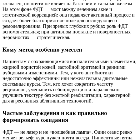
коллаген, но почти не влияет на бактерии и сальные железы.
На этом фоне ФДТ — мост между лечением акне и
эстетической коррекцией: она подавляет активный процесс и
создает более благоприятное поле для последующего
ремоделирования. При зрелых глубоких рубцах роль ФДТ
вспомогательная; при активном постакне и поверхностных
неровностях — стратегическая.
Кому метод особенно уместен
Пациентам с сохраняющимися воспалительными элементами,
жирной пористой кожей, застойной эритемой и ранними
рубцовыми изменениями. Тем, у кого антибиотики
недостаточно эффективны или нежелательны длительные
системные курсы. Тем, кто хочет сократить частоту
рецидивов, уменьшить себопродукцию и параллельно
улучшить текстуру без жесткой реабилитации, характерной
для агрессивных аблятивных технологий.
Частые заблуждения и как правильно
формировать ожидания
ФДТ — не лазер и не «волшебная лампа». Один сеанс редко
меняет рельеф; курс нужен почти всегда. Пигментные пятна