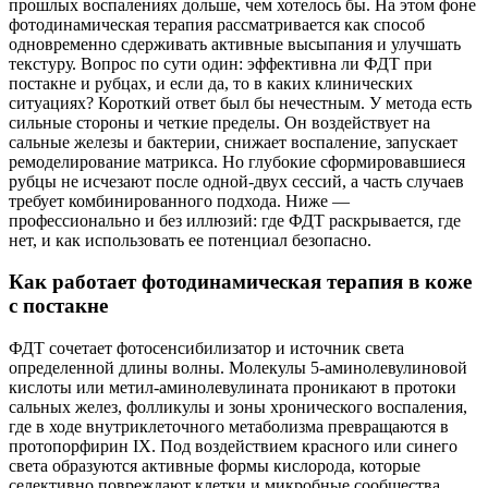
прошлых воспалениях дольше, чем хотелось бы. На этом фоне
фотодинамическая терапия рассматривается как способ
одновременно сдерживать активные высыпания и улучшать
текстуру. Вопрос по сути один: эффективна ли ФДТ при
постакне и рубцах, и если да, то в каких клинических
ситуациях? Короткий ответ был бы нечестным. У метода есть
сильные стороны и четкие пределы. Он воздействует на
сальные железы и бактерии, снижает воспаление, запускает
ремоделирование матрикса. Но глубокие сформировавшиеся
рубцы не исчезают после одной‑двух сессий, а часть случаев
требует комбинированного подхода. Ниже —
профессионально и без иллюзий: где ФДТ раскрывается, где
нет, и как использовать ее потенциал безопасно.
Как работает фотодинамическая терапия в коже
с постакне
ФДТ сочетает фотосенсибилизатор и источник света
определенной длины волны. Молекулы 5‑аминолевулиновой
кислоты или метил‑аминолевулината проникают в протоки
сальных желез, фолликулы и зоны хронического воспаления,
где в ходе внутриклеточного метаболизма превращаются в
протопорфирин IX. Под воздействием красного или синего
света образуются активные формы кислорода, которые
селективно повреждают клетки и микробные сообщества,