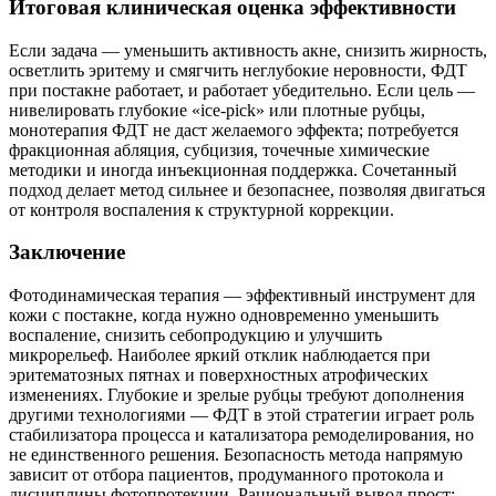
Итоговая клиническая оценка эффективности
Если задача — уменьшить активность акне, снизить жирность,
осветлить эритему и смягчить неглубокие неровности, ФДТ
при постакне работает, и работает убедительно. Если цель —
нивелировать глубокие «ice‑pick» или плотные рубцы,
монотерапия ФДТ не даст желаемого эффекта; потребуется
фракционная абляция, субцизия, точечные химические
методики и иногда инъекционная поддержка. Сочетанный
подход делает метод сильнее и безопаснее, позволяя двигаться
от контроля воспаления к структурной коррекции.
Заключение
Фотодинамическая терапия — эффективный инструмент для
кожи с постакне, когда нужно одновременно уменьшить
воспаление, снизить себопродукцию и улучшить
микрорельеф. Наиболее яркий отклик наблюдается при
эритематозных пятнах и поверхностных атрофических
изменениях. Глубокие и зрелые рубцы требуют дополнения
другими технологиями — ФДТ в этой стратегии играет роль
стабилизатора процесса и катализатора ремоделирования, но
не единственного решения. Безопасность метода напрямую
зависит от отбора пациентов, продуманного протокола и
дисциплины фотопротекции. Рациональный вывод прост: