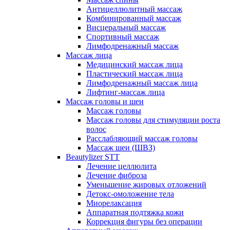
Антицеллюлитный массаж
Комбинированный массаж
Висцеральный массаж
Спортивный массаж
Лимфодренажный массаж
Массаж лица
Медицинский массаж лица
Пластический массаж лица
Лимфодренажный массаж лица
Лифтинг-массаж лица
Массаж головы и шеи
Массаж головы
Массаж головы для стимуляции роста
волос
Расслабляющий массаж головы
Массаж шеи (ШВЗ)
Beautylizer STT
Лечение целлюлита
Лечение фиброза
Уменьшение жировых отложений
Детокс-омоложение тела
Миорелаксация
Аппаратная подтяжка кожи
Коррекция фигуры без операции