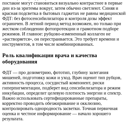
постакне могут становиться визуально контрастнее в первые
дни из‑за эритемы вокруг, затем обычно светлеют. Синяя и
красная подсветка в бытовых гаджетах не равны медицинской
ФДТ: без фотосенсибилизатора и контроля дозы эффект
ограничен. В летний период метод возможен, но только при
жестком соблюдении фотопротекции и грамотном подборе
режимов. И главное: рубцово‑измененный коллаген не
«растворяется», он перестраивается. Это требует времени и
инструментов, в том числе комбинированных.
Роль квалификации врача и качества
оборудования
ФДТ — про дозиметрию, фототип, глубину залегания
мишеней, подготовку кожи и уход. Врач оценит тип рубцов,
активность процесса, сосудистый компонент, риски
гиперпигментации, подберет вид сенсибилизатора и режим
инкубации, определит целевую плотность энергии и спектр.
Важно использовать сертифицированные препараты,
корректно проводить обезжиривание и окклюзию,
контролировать однородность засветки. Точная первичная
оценка и честное информирование — начало хорошего
результата.