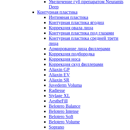
Увеличение губ препаратом Neuramis
Deep
Контурная пластика
Интимная пластика
Контурная пластика ягодиц
Коррекция овала лица
Контурная пластика под глазами
Контурная пластика средней трети
лица
Армирование лица филлерами
Коррекция подбородка
Коррекция носа
Коррекция скул филлерами
Aliaxin GP
Aliaxin EV
Aliaxin SR
Juvederm Voluma
Radiesse
Stylage XL
AestheFill
Belotero Balance
Belotero Intense
Belotero Soft
Belotero Volume
Soprano