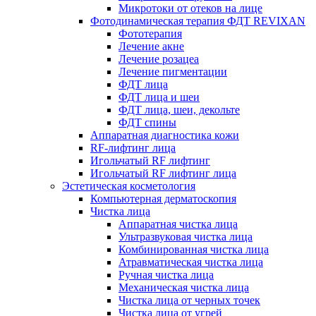
Микротоки от отеков на лице
Фотодинамическая терапия ФДТ REVIXAN
Фототерапия
Лечение акне
Лечение розацеа
Лечение пигментации
ФДТ лица
ФДТ лица и шеи
ФДТ лица, шеи, декольте
ФДТ спины
Аппаратная диагностика кожи
RF-лифтинг лица
Игольчатый RF лифтинг
Игольчатый RF лифтинг лица
Эстетическая косметология
Компьютерная дерматоскопия
Чистка лица
Аппаратная чистка лица
Ультразвуковая чистка лица
Комбинированная чистка лица
Атравматическая чистка лица
Ручная чистка лица
Механическая чистка лица
Чистка лица от черных точек
Чистка лица от угрей