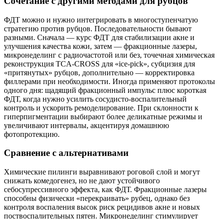
Сочетание с другими методами для рубцов
ФДТ можно и нужно интегрировать в многоступенчатую
стратегию против рубцов. Последовательности бывают
разными. Сначала — курс ФДТ для стабилизации акне и
улучшения качества кожи, затем — фракционные лазеры,
микронеделинг с радиочастотой или без, точечная химическая
реконструкция TCA‑CROSS для «ice‑pick», субцизия для
«притянутых» рубцов, дополнительно — корректировка
филлерами при необходимости. Иногда применяют протоколы
одного дня: щадящий фракционный импульс плюс короткая
ФДТ, когда нужно усилить сосудисто‑воспалительный
контроль и ускорить ремоделирование. При склонности к
гиперпигментации выбирают более деликатные режимы и
увеличивают интервалы, акцентируя домашнюю
фотопротекцию.
Сравнение с альтернативами
Химические пилинги выравнивают роговой слой и могут
снижать комедогенез, но не дают устойчивого
себосупрессивного эффекта, как ФДТ. Фракционные лазеры
способны физически «перекраивать» рубец, однако без
контроля воспаления высок риск рецидивов акне и новых
поствоспалительных пятен. Микронеделинг стимулирует