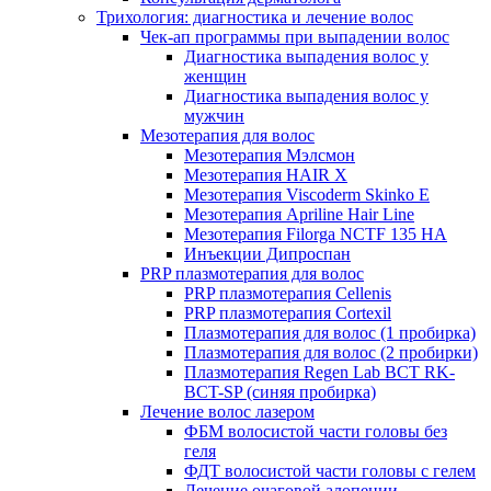
Трихология: диагностика и лечение волос
Чек-ап программы при выпадении волос
Диагностика выпадения волос у
женщин
Диагностика выпадения волос у
мужчин
Мезотерапия для волос
Мезотерапия Мэлсмон
Мезотерапия HAIR X
Мезотерапия Viscoderm Skinko E
Мезотерапия Apriline Hair Line
Мезотерапия Filorga NCTF 135 HA
Инъекции Дипроспан
PRP плазмотерапия для волос
PRP плазмотерапия Cellenis
PRP плазмотерапия Cortexil
Плазмотерапия для волос (1 пробирка)
Плазмотерапия для волос (2 пробирки)
Плазмотерапия Regen Lab BCT RK-
BCT-SP (синяя пробирка)
Лечение волос лазером
ФБМ волосистой части головы без
геля
ФДТ волосистой части головы с гелем
Лечение очаговой алопеции