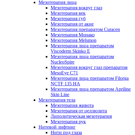
Мезотерапия лица
Мезотерапия вокруг глаз
Мезотерапия век
Мезотерапия губ
Мезотерапия от акне
Мезотерапия препаратом Curacen
Мезотерапия Монако
Мезотерапия Melsmon
Мезотерапия лица препаратом
Viscoderm Skinko E
Мезотерапия лица препаратом
NucleoSpire
Мезотерапия вокруг глаз препаратом
MesoEye С71
Мезотерапия лица препаратом Filorga
NCTF 135 HA
Мезотерапия лица препаратом Apriline
Skin Line
Мезотерапия тела
Мезотерапия живота
Мезотерапия от целлюлита
Липолитическая мезотерапия
Мезотерапия рук
Нитевой лифтинг
Нити под глаза