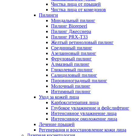
Чистка лица от прыщей
Чистка лица от комедонов
Пилинги
Миндальный пилинг
Пилинг Biorepeel
Пилинг Джесснера
Пилинг PRX-T33
Желтый ретиноловый пилинг
Срединный пилинг
Азелаиновый пилинг
Феруловый пилинг
Алмазный пилинг
Гликолевый пилинг
Салициловый пилинг
Пировиноградный пилинг
Молочный пилинг
Интимный пилинг
Уход за кожей лица
Карбокситерапия лица
Глубокое увлажнение и фейслифтинг
Интенсивное увлажнение лица
Интенсивное омоложение лица
Лечение прыщей
Регенерация и восстановление кожи лица
Лазерная косметология