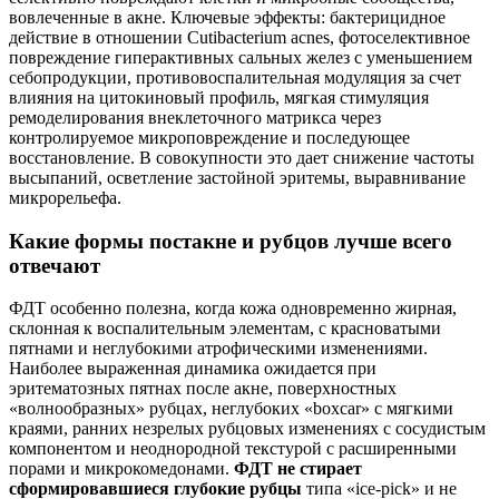
вовлеченные в акне. Ключевые эффекты: бактерицидное
действие в отношении Cutibacterium acnes, фотоселективное
повреждение гиперактивных сальных желез с уменьшением
себопродукции, противовоспалительная модуляция за счет
влияния на цитокиновый профиль, мягкая стимуляция
ремоделирования внеклеточного матрикса через
контролируемое микроповреждение и последующее
восстановление. В совокупности это дает снижение частоты
высыпаний, осветление застойной эритемы, выравнивание
микрорельефа.
Какие формы постакне и рубцов лучше всего
отвечают
ФДТ особенно полезна, когда кожа одновременно жирная,
склонная к воспалительным элементам, с красноватыми
пятнами и неглубокими атрофическими изменениями.
Наиболее выраженная динамика ожидается при
эритематозных пятнах после акне, поверхностных
«волнообразных» рубцах, неглубоких «boxcar» с мягкими
краями, ранних незрелых рубцовых изменениях с сосудистым
компонентом и неоднородной текстурой с расширенными
порами и микрокомедонами.
ФДТ не стирает
сформировавшиеся глубокие рубцы
типа «ice‑pick» и не