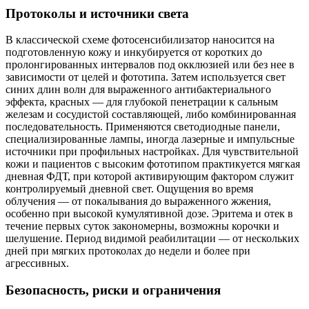
Протоколы и источники света
В классической схеме фотосенсибилизатор наносится на
подготовленную кожу и инкубируется от коротких до
пролонгированных интервалов под окклюзией или без нее в
зависимости от целей и фототипа. Затем используется свет
синих длин волн для выраженного антибактериального
эффекта, красных — для глубокой пенетрации к сальным
железам и сосудистой составляющей, либо комбинированная
последовательность. Применяются светодиодные панели,
специализированные лампы, иногда лазерные и импульсные
источники при профильных настройках. Для чувствительной
кожи и пациентов с высоким фототипом практикуется мягкая
дневная ФДТ, при которой активирующим фактором служит
контролируемый дневной свет. Ощущения во время
облучения — от покалывания до выраженного жжения,
особенно при высокой кумулятивной дозе. Эритема и отек в
течение первых суток закономерны, возможны корочки и
шелушение. Период видимой реабилитации — от нескольких
дней при мягких протоколах до недели и более при
агрессивных.
Безопасность, риски и ограничения