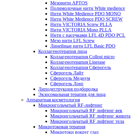
Мезонити APTOS
Полимолочные нити White medience
Нити White Medience PDO MONO
Нити White Medience PDO SCREW
Нити VICTORIA Screw PLLA
Нити VICTORIA Mono PLLA
Нити с насечками LFL 4D PDO PCL
Мезо нити LFL Screw
Линейные нити LFL Basic PDO
Коллагенотерапия лица
Коллагенотерапия Collost micro
Коллагенотерапия Linerase
Коллагенотерапия Сферогель
Сферогель Лайт
Сферогель Медиум
Сферогель Лонг
Липодеструкция подбородка
Экзосомальная терапия для лица
Аппаратная косметология
Микроигольчатый RF-лифтинг
Микроигольчатый RF лифтинг век
Микроигольчатый RF лифтинг живота
Микроигольчатый RF лифтинг тела
Микротоковая терапия
Микротоки вокруг глаз