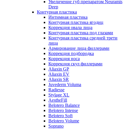
Увеличение губ препаратом Neuramis
Deep
Контурная пластика
Интимная пластика
Контурная пластика ягодиц
Коррекция овала лица
Контурная пластика под глазами
Контурная пластика средней трети
лица
Армирование лица филлерами
Коррекция подбородка
Коррекция носа
Коррекция скул филлерами
Aliaxin GP
Aliaxin EV
Aliaxin SR
Juvederm Voluma
Radiesse
Stylage XL
AestheFill
Belotero Balance
Belotero Intense
Belotero Soft
Belotero Volume
Soprano