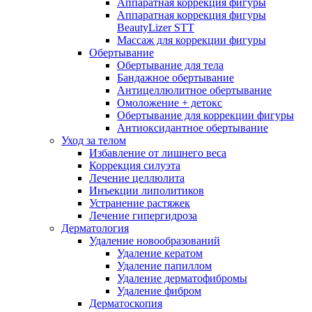
Аппаратная коррекция фигуры
Аппаратная коррекция фигуры
BeautyLizer STT
Массаж для коррекции фигуры
Обертывание
Обертывание для тела
Бандажное обертывание
Антицеллюлитное обертывание
Омоложение + детокс
Обертывание для коррекции фигуры
Антиоксидантное обертывание
Уход за телом
Избавление от лишнего веса
Коррекция силуэта
Лечение целлюлита
Инъекции липолитиков
Устранение растяжек
Лечение гипергидроза
Дерматология
Удаление новообразований
Удаление кератом
Удаление папиллом
Удаление дерматофибромы
Удаление фибром
Дерматоскопия