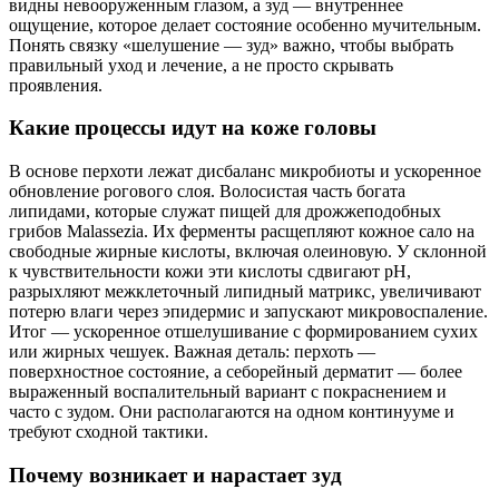
видны невооруженным глазом, а зуд — внутреннее
ощущение, которое делает состояние особенно мучительным.
Понять связку «шелушение — зуд» важно, чтобы выбрать
правильный уход и лечение, а не просто скрывать
проявления.
Какие процессы идут на коже головы
В основе перхоти лежат дисбаланс микробиоты и ускоренное
обновление рогового слоя. Волосистая часть богата
липидами, которые служат пищей для дрожжеподобных
грибов Malassezia. Их ферменты расщепляют кожное сало на
свободные жирные кислоты, включая олеиновую. У склонной
к чувствительности кожи эти кислоты сдвигают pH,
разрыхляют межклеточный липидный матрикс, увеличивают
потерю влаги через эпидермис и запускают микровоспаление.
Итог — ускоренное отшелушивание с формированием сухих
или жирных чешуек. Важная деталь: перхоть —
поверхностное состояние, а себорейный дерматит — более
выраженный воспалительный вариант с покраснением и
часто с зудом. Они располагаются на одном континууме и
требуют сходной тактики.
Почему возникает и нарастает зуд