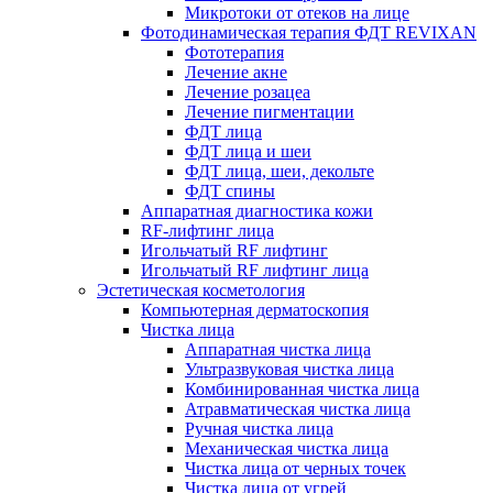
Микротоки от отеков на лице
Фотодинамическая терапия ФДТ REVIXAN
Фототерапия
Лечение акне
Лечение розацеа
Лечение пигментации
ФДТ лица
ФДТ лица и шеи
ФДТ лица, шеи, декольте
ФДТ спины
Аппаратная диагностика кожи
RF-лифтинг лица
Игольчатый RF лифтинг
Игольчатый RF лифтинг лица
Эстетическая косметология
Компьютерная дерматоскопия
Чистка лица
Аппаратная чистка лица
Ультразвуковая чистка лица
Комбинированная чистка лица
Атравматическая чистка лица
Ручная чистка лица
Механическая чистка лица
Чистка лица от черных точек
Чистка лица от угрей