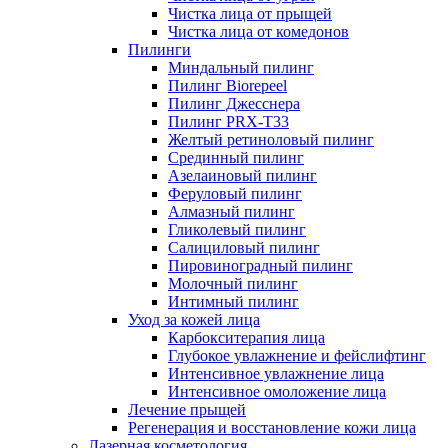
Чистка лица от прыщей
Чистка лица от комедонов
Пилинги
Миндальный пилинг
Пилинг Biorepeel
Пилинг Джесснера
Пилинг PRX-T33
Желтый ретиноловый пилинг
Срединный пилинг
Азелаиновый пилинг
Феруловый пилинг
Алмазный пилинг
Гликолевый пилинг
Салициловый пилинг
Пировиноградный пилинг
Молочный пилинг
Интимный пилинг
Уход за кожей лица
Карбокситерапия лица
Глубокое увлажнение и фейслифтинг
Интенсивное увлажнение лица
Интенсивное омоложение лица
Лечение прыщей
Регенерация и восстановление кожи лица
Лазерная косметология