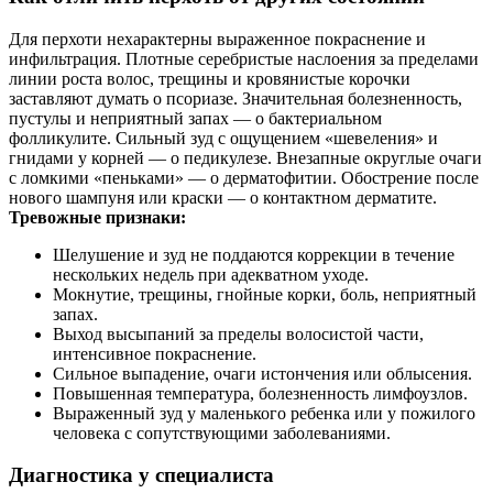
Для перхоти нехарактерны выраженное покраснение и
инфильтрация. Плотные серебристые наслоения за пределами
линии роста волос, трещины и кровянистые корочки
заставляют думать о псориазе. Значительная болезненность,
пустулы и неприятный запах — о бактериальном
фолликулите. Сильный зуд с ощущением «шевеления» и
гнидами у корней — о педикулезе. Внезапные округлые очаги
с ломкими «пеньками» — о дерматофитии. Обострение после
нового шампуня или краски — о контактном дерматите.
Тревожные признаки:
Шелушение и зуд не поддаются коррекции в течение
нескольких недель при адекватном уходе.
Мокнутие, трещины, гнойные корки, боль, неприятный
запах.
Выход высыпаний за пределы волосистой части,
интенсивное покраснение.
Сильное выпадение, очаги истончения или облысения.
Повышенная температура, болезненность лимфоузлов.
Выраженный зуд у маленького ребенка или у пожилого
человека с сопутствующими заболеваниями.
Диагностика у специалиста