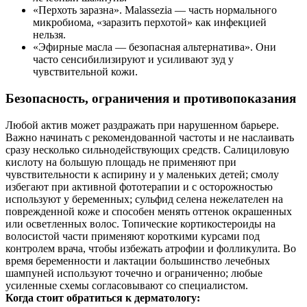
«Перхоть заразна». Malassezia — часть нормального
микробиома, «заразить перхотой» как инфекцией
нельзя.
«Эфирные масла — безопасная альтернатива». Они
часто сенсибилизируют и усиливают зуд у
чувствительной кожи.
Безопасность, ограничения и противопоказания
Любой актив может раздражать при нарушенном барьере.
Важно начинать с рекомендованной частоты и не наслаивать
сразу несколько сильнодействующих средств. Салициловую
кислоту на большую площадь не применяют при
чувствительности к аспирину и у маленьких детей; смолу
избегают при активной фототерапии и с осторожностью
используют у беременных; сульфид селена нежелателен на
поврежденной коже и способен менять оттенок окрашенных
или осветленных волос. Топические кортикостероиды на
волосистой части применяют короткими курсами под
контролем врача, чтобы избежать атрофии и фолликулита. Во
время беременности и лактации большинство лечебных
шампуней используют точечно и ограниченно; любые
усиленные схемы согласовывают со специалистом.
Когда стоит обратиться к дерматологу: