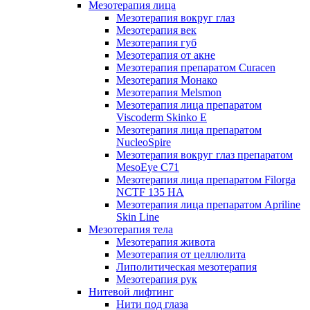
Мезотерапия лица
Мезотерапия вокруг глаз
Мезотерапия век
Мезотерапия губ
Мезотерапия от акне
Мезотерапия препаратом Curacen
Мезотерапия Монако
Мезотерапия Melsmon
Мезотерапия лица препаратом
Viscoderm Skinko E
Мезотерапия лица препаратом
NucleoSpire
Мезотерапия вокруг глаз препаратом
MesoEye С71
Мезотерапия лица препаратом Filorga
NCTF 135 HA
Мезотерапия лица препаратом Apriline
Skin Line
Мезотерапия тела
Мезотерапия живота
Мезотерапия от целлюлита
Липолитическая мезотерапия
Мезотерапия рук
Нитевой лифтинг
Нити под глаза