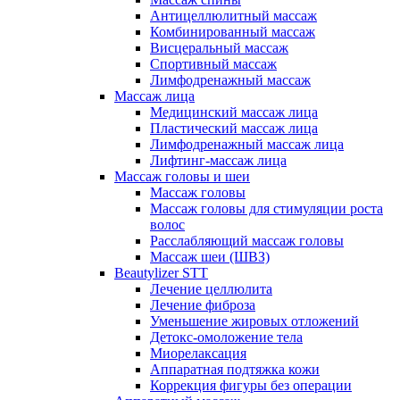
Антицеллюлитный массаж
Комбинированный массаж
Висцеральный массаж
Спортивный массаж
Лимфодренажный массаж
Массаж лица
Медицинский массаж лица
Пластический массаж лица
Лимфодренажный массаж лица
Лифтинг-массаж лица
Массаж головы и шеи
Массаж головы
Массаж головы для стимуляции роста
волос
Расслабляющий массаж головы
Массаж шеи (ШВЗ)
Beautylizer STT
Лечение целлюлита
Лечение фиброза
Уменьшение жировых отложений
Детокс-омоложение тела
Миорелаксация
Аппаратная подтяжка кожи
Коррекция фигуры без операции