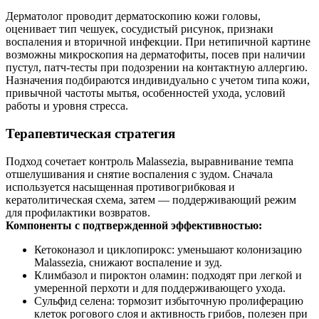
Дерматолог проводит дерматоскопию кожи головы,
оценивает тип чешуек, сосудистый рисунок, признаки
воспаления и вторичной инфекции. При нетипичной картине
возможны микроскопия на дерматофиты, посев при наличии
пустул, патч‑тесты при подозрении на контактную аллергию.
Назначения подбираются индивидуально с учетом типа кожи,
привычной частоты мытья, особенностей ухода, условий
работы и уровня стресса.
Терапевтическая стратегия
Подход сочетает контроль Malassezia, выравнивание темпа
отшелушивания и снятие воспаления с зудом. Сначала
используется насыщенная противогрибковая и
кератолитическая схема, затем — поддерживающий режим
для профилактики возвратов.
Компоненты с подтвержденной эффективностью:
Кетоконазол и циклопирокс: уменьшают колонизацию
Malassezia, снижают воспаление и зуд.
Климбазол и пироктон оламин: подходят при легкой и
умеренной перхоти и для поддерживающего ухода.
Сульфид селена: тормозит избыточную пролиферацию
клеток рогового слоя и активность грибов, полезен при