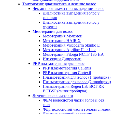
Трихология: диагностика и лечение волос
Чек-ап программы при выпадении волос
Диагностика выпадения волос у
женщин
Диагностика выпадения волос у
мужчин
Мезотерапия для волос
Мезотерапия Мэлсмон
Мезотерапия HAIR X
Мезотерапия Viscoderm Skinko E
Мезотерапия Apriline Hair Line
Мезотерапия Filorga NCTF 135 HA
Инъекции Дипроспан
PRP плазмотерапия для волос
PRP плазмотерапия Cellenis
PRP плазмотерапия Cortexil
Плазмотерапия для волос (1 пробирка)
Плазмотерапия для волос (2 пробирки)
Плазмотерапия Regen Lab BCT RK-
BCT-SP (синяя пробирка)
Лечение волос лазером
ФБМ волосистой части головы без
геля
ФДТ волосистой части головы с гелем
Лечение очаговой алопеции