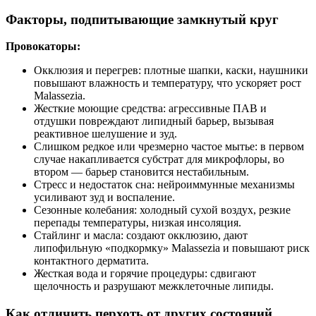
Факторы, подпитывающие замкнутый круг
Провокаторы:
Окклюзия и перегрев: плотные шапки, каски, наушники
повышают влажность и температуру, что ускоряет рост
Malassezia.
Жесткие моющие средства: агрессивные ПАВ и
отдушки повреждают липидный барьер, вызывая
реактивное шелушение и зуд.
Слишком редкое или чрезмерно частое мытье: в первом
случае накапливается субстрат для микрофлоры, во
втором — барьер становится нестабильным.
Стресс и недостаток сна: нейроиммунные механизмы
усиливают зуд и воспаление.
Сезонные колебания: холодный сухой воздух, резкие
перепады температуры, низкая инсоляция.
Стайлинг и масла: создают окклюзию, дают
липофильную «подкормку» Malassezia и повышают риск
контактного дерматита.
Жесткая вода и горячие процедуры: сдвигают
щелочность и разрушают межклеточные липиды.
Как отличить перхоть от других состояний