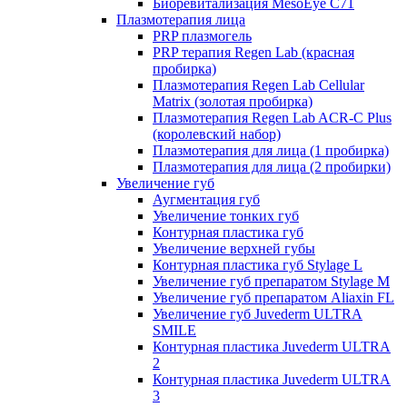
Биоревитализация MesoEye C71
Плазмотерапия лица
PRP плазмогель
PRP терапия Regen Lab (красная
пробирка)
Плазмотерапия Regen Lab Cellular
Matrix (золотая пробирка)
Плазмотерапия Regen Lab ACR-C Plus
(королевский набор)
Плазмотерапия для лица (1 пробирка)
Плазмотерапия для лица (2 пробирки)
Увеличение губ
Аугментация губ
Увеличение тонких губ
Контурная пластика губ
Увеличение верхней губы
Контурная пластика губ Stylage L
Увеличение губ препаратом Stylage M
Увеличение губ препаратом Aliaxin FL
Увеличение губ Juvederm ULTRA
SMILE
Контурная пластика Juvederm ULTRA
2
Контурная пластика Juvederm ULTRA
3