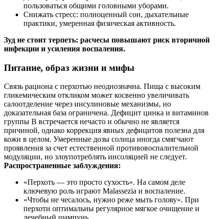
пользоваться общими головными уборами.
Снижать стресс: полноценный сон, дыхательные
практики, умеренная физическая активность.
Зуд не стоит терпеть: расчесы повышают риск вторичной
инфекции и усиления воспаления.
Питание, образ жизни и мифы
Связь рациона с перхотью неоднозначна. Пища с высоким
гликемическим откликом может косвенно увеличивать
салоотделение через инсулиновые механизмы, но
доказательная база ограничена. Дефицит цинка и витаминов
группы B встречается нечасто и обычно не является
причиной, однако коррекция явных дефицитов полезна для
кожи в целом. Умеренные дозы солнца иногда смягчают
проявления за счет естественной противовоспалительной
модуляции, но злоупотреблять инсоляцией не следует.
Распространенные заблуждения:
«Перхоть — это просто сухость». На самом деле
ключевую роль играют Malassezia и воспаление.
«Чтобы не чесалось, нужно реже мыть голову». При
перхоти оптимальны регулярное мягкое очищение и
лечебный шампунь.