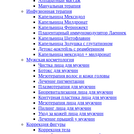
Аппаратный массаж
Мануальная терапия
Инфузионная терапия
Капельница Мексидол
Капельница Милдронат
Капельница Феринжект
Плацентарный иммуномодулятор Лаеннек
Капельница Цитофлавин
Капельница Золушка с глутатионом
Детокс-коктейль с реамберином
Капельница мексидол + милдронат
Мужская косметология
Чистка лица для мужчин
Ботокс для мужчин
Мезотерапия волос и кожи головы
Лечение пигментации
Плазмотерапия для мужчин
Биоревитализация лица для мужчин
Контурная пластика лица для мужчин
Мезотерапия лица для мужчин
Пилинг лица для мужчин
Уход за кожей лица для мужчин
Лечение прыщей у мужчин
Коррекция фигуры
Коррекция тела