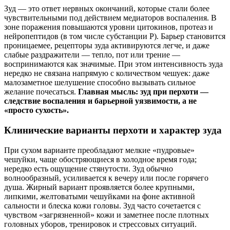
Зуд — это ответ нервных окончаний, которые стали более
чувствительными под действием медиаторов воспаления. В
зоне поражения повышаются уровни цитокинов, протеаз и
нейропептидов (в том числе субстанции Р). Барьер становится
проницаемее, рецепторы зуда активируются легче, и даже
слабые раздражители — тепло, пот или трение —
воспринимаются как значимые. При этом интенсивность зуда
нередко не связана напрямую с количеством чешуек: даже
малозаметное шелушение способно вызывать сильное
желание почесаться.
Главная мысль: зуд при перхоти —
следствие воспаления и барьерной уязвимости, а не
«просто сухость».
Клинические варианты перхоти и характер зуда
При сухом варианте преобладают мелкие «пудровые»
чешуйки, чаще обостряющиеся в холодное время года;
нередко есть ощущение стянутости. Зуд обычно
волнообразный, усиливается к вечеру или после горячего
душа. Жирный вариант проявляется более крупными,
липкими, желтоватыми чешуйками на фоне активной
сальности и блеска кожи головы. Зуд часто сочетается с
чувством «загрязненной» кожи и заметнее после плотных
головных уборов, тренировок и стрессовых ситуаций.