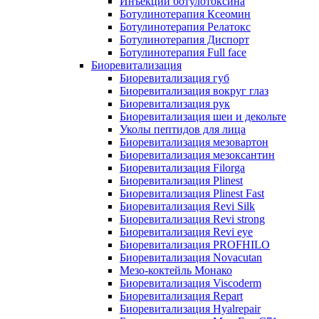
Инъекции ботулотоксина
Ботулинотерапия Ксеомин
Ботулинотерапия Релатокс
Ботулинотерапия Диспорт
Ботулинотерапия Full face
Биоревитализация
Биоревитализация губ
Биоревитализация вокруг глаз
Биоревитализация рук
Биоревитализация шеи и декольте
Уколы пептидов для лица
Биоревитализация мезовартон
Биоревитализация мезоксантин
Биоревитализация Filorga
Биоревитализация Plinest
Биоревитализация Plinest Fast
Биоревитализация Revi Silk
Биоревитализация Revi strong
Биоревитализация Revi eye
Биоревитализация PROFHILO
Биоревитализация Novacutan
Мезо-коктейль Монако
Биоревитализация Viscoderm
Биоревитализация Repart
Биоревитализация Hyalrepair