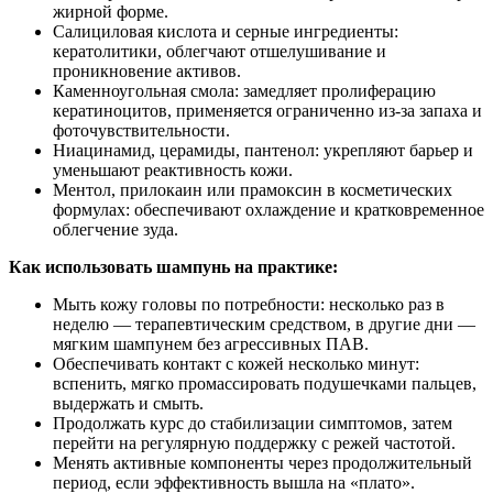
жирной форме.
Салициловая кислота и серные ингредиенты:
кератолитики, облегчают отшелушивание и
проникновение активов.
Каменноугольная смола: замедляет пролиферацию
кератиноцитов, применяется ограниченно из‑за запаха и
фоточувствительности.
Ниацинамид, церамиды, пантенол: укрепляют барьер и
уменьшают реактивность кожи.
Ментол, прилокаин или прамоксин в косметических
формулах: обеспечивают охлаждение и кратковременное
облегчение зуда.
Как использовать шампунь на практике:
Мыть кожу головы по потребности: несколько раз в
неделю — терапевтическим средством, в другие дни —
мягким шампунем без агрессивных ПАВ.
Обеспечивать контакт с кожей несколько минут:
вспенить, мягко промассировать подушечками пальцев,
выдержать и смыть.
Продолжать курс до стабилизации симптомов, затем
перейти на регулярную поддержку с режей частотой.
Менять активные компоненты через продолжительный
период, если эффективность вышла на «плато».