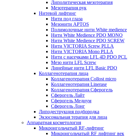
Липолитическая мезотерапия
Мезотерапия рук
Нитевой лифтинг
Нити под глаза
Мезонити APTOS
Полимолочные нити White medience
Нити White Medience PDO MONO
Нити White Medience PDO SCREW
Нити VICTORIA Screw PLLA
Нити VICTORIA Mono PLLA
Нити с насечками LFL 4D PDO PCL
Мезо нити LFL Screw
Линейные нити LFL Basic PDO
Коллагенотерапия лица
Коллагенотерапия Collost micro
Коллагенотерапия Linerase
Коллагенотерапия Сферогель
Сферогель Лайт
Сферогель Медиум
Сферогель Лонг
Липодеструкция подбородка
Экзосомальная терапия для лица
Аппаратная косметология
Микроигольчатый RF-лифтинг
Микроигольчатый RF лифтинг век