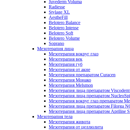
Juvederm Voluma
Radiesse
Stylage XL
AestheFill
Belotero Balance
Belotero Intense
Belotero Soft
Belotero Volume
Soprano
Мезотерапия лица
Мезотерапия вокруг глаз
Мезотерапия век
Мезотерапия губ
Мезотерапия от акне
Мезотерапия препаратом Curacen
Мезотерапия Монако
Мезотерапия Melsmon
Мезотерапия лица препаратом Viscoderm
Мезотерапия лица препаратом NucleoSpi
Мезотерапия вокруг глаз препаратом M
Мезотерапия лица препаратом Filorga 
Мезотерапия лица препаратом Apriline S
Мезотерапия тела
Мезотерапия живота
Мезотерапия от целлюлита