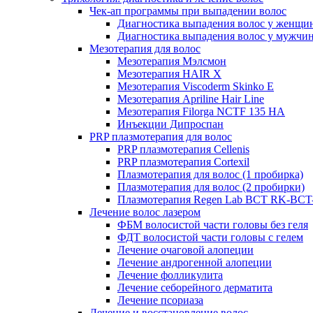
Чек-ап программы при выпадении волос
Диагностика выпадения волос у женщи
Диагностика выпадения волос у мужчи
Мезотерапия для волос
Мезотерапия Мэлсмон
Мезотерапия HAIR X
Мезотерапия Viscoderm Skinko E
Мезотерапия Apriline Hair Line
Мезотерапия Filorga NCTF 135 HA
Инъекции Дипроспан
PRP плазмотерапия для волос
PRP плазмотерапия Cellenis
PRP плазмотерапия Cortexil
Плазмотерапия для волос (1 пробирка)
Плазмотерапия для волос (2 пробирки)
Плазмотерапия Regen Lab BCT RK-BCT-
Лечение волос лазером
ФБМ волосистой части головы без геля
ФДТ волосистой части головы с гелем
Лечение очаговой алопеции
Лечение андрогенной алопеции
Лечение фолликулита
Лечение себорейного дерматита
Лечение псориаза
Лечение и восстановление волос