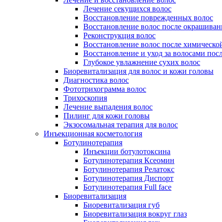
Лечение секущихся волос
Восстановление поврежденных волос
Восстановление волос после окрашиван
Реконструкция волос
Восстановление волос после химическо
Восстановление и уход за волосами пос
Глубокое увлажнение сухих волос
Биоревитализация для волос и кожи головы
Диагностика волос
Фототрихограмма волос
Трихоскопия
Лечение выпадения волос
Пилинг для кожи головы
Экзосомальная терапия для волос
Инъекционная косметология
Ботулинотерапия
Инъекции ботулотоксина
Ботулинотерапия Ксеомин
Ботулинотерапия Релатокс
Ботулинотерапия Диспорт
Ботулинотерапия Full face
Биоревитализация
Биоревитализация губ
Биоревитализация вокруг глаз