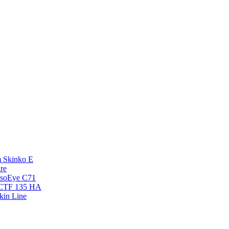
 Skinko E
re
esoEye С71
NCTF 135 HA
kin Line