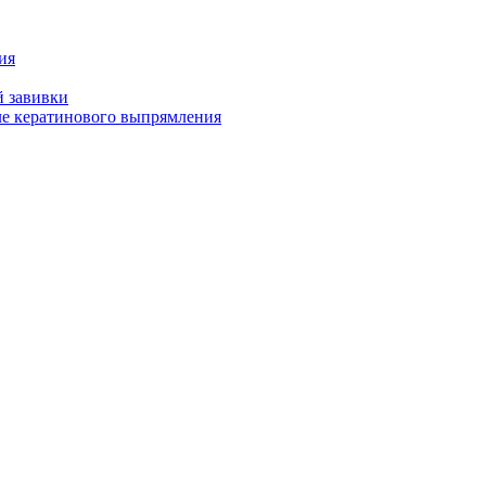
ия
й завивки
ле кератинового выпрямления