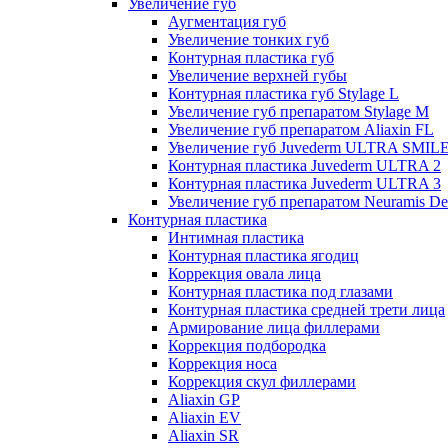
Увеличение губ
Аугментация губ
Увеличение тонких губ
Контурная пластика губ
Увеличение верхней губы
Контурная пластика губ Stylage L
Увеличение губ препаратом Stylage M
Увеличение губ препаратом Aliaxin FL
Увеличение губ Juvederm ULTRA SMIL
Контурная пластика Juvederm ULTRA 2
Контурная пластика Juvederm ULTRA 3
Увеличение губ препаратом Neuramis De
Контурная пластика
Интимная пластика
Контурная пластика ягодиц
Коррекция овала лица
Контурная пластика под глазами
Контурная пластика средней трети лица
Армирование лица филлерами
Коррекция подбородка
Коррекция носа
Коррекция скул филлерами
Aliaxin GP
Aliaxin EV
Aliaxin SR