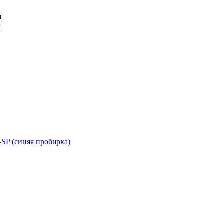
н
н
SP (синяя пробирка)