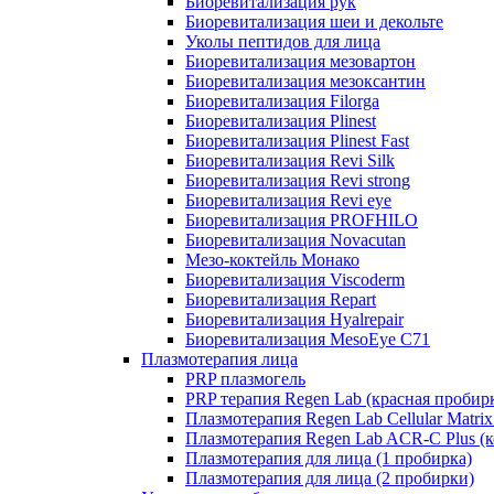
Биоревитализация рук
Биоревитализация шеи и декольте
Уколы пептидов для лица
Биоревитализация мезовартон
Биоревитализация мезоксантин
Биоревитализация Filorga
Биоревитализация Plinest
Биоревитализация Plinest Fast
Биоревитализация Revi Silk
Биоревитализация Revi strong
Биоревитализация Revi eye
Биоревитализация PROFHILO
Биоревитализация Novacutan
Мезо-коктейль Монако
Биоревитализация Viscoderm
Биоревитализация Repart
Биоревитализация Hyalrepair
Биоревитализация MesoEye C71
Плазмотерапия лица
PRP плазмогель
PRP терапия Regen Lab (красная пробир
Плазмотерапия Regen Lab Cellular Matrix
Плазмотерапия Regen Lab ACR-C Plus (к
Плазмотерапия для лица (1 пробирка)
Плазмотерапия для лица (2 пробирки)