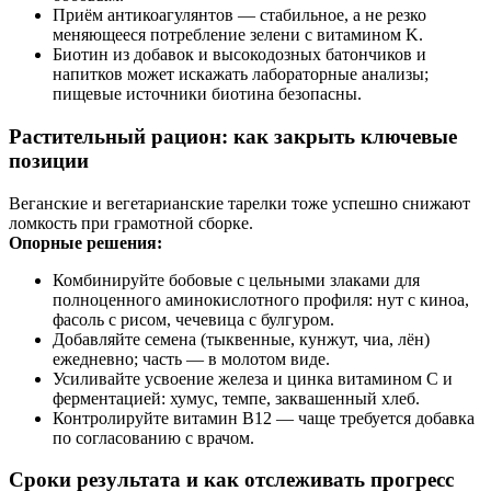
Приём антикоагулянтов — стабильное, а не резко
меняющееся потребление зелени с витамином K.
Биотин из добавок и высокодозных батончиков и
напитков может искажать лабораторные анализы;
пищевые источники биотина безопасны.
Растительный рацион: как закрыть ключевые
позиции
Веганские и вегетарианские тарелки тоже успешно снижают
ломкость при грамотной сборке.
Опорные решения:
Комбинируйте бобовые с цельными злаками для
полноценного аминокислотного профиля: нут с киноа,
фасоль с рисом, чечевица с булгуром.
Добавляйте семена (тыквенные, кунжут, чиа, лён)
ежедневно; часть — в молотом виде.
Усиливайте усвоение железа и цинка витамином C и
ферментацией: хумус, темпе, заквашенный хлеб.
Контролируйте витамин B12 — чаще требуется добавка
по согласованию с врачом.
Сроки результата и как отслеживать прогресс