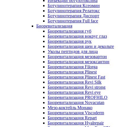
Инъекции ботулотоксина
Ботулинотерапия Ксеомин
Ботулинотерапия Релатокс
Ботулинотерапия Диспорт
Ботулинотерапия Full face
Биоревитализация
Биоревитализация губ
Биоревитализация вокруг глаз
Биоревитализация рук
Биоревитализация шеи и декольте
Уколы пептидов для лица
Биоревитализация мезовартон
Биоревитализация мезоксантин
Биоревитализация Filorga
Биоревитализация Plinest
Биоревитализация Plinest Fast
Биоревитализация Revi Silk
Биоревитализация Revi strong
Биоревитализация Revi eye
Биоревитализация PROFHILO
Биоревитализация Novacutan
Мезо-коктейль Монако
Биоревитализация Viscoderm
Биоревитализация Repart
Биоревитализация Hyalrepair