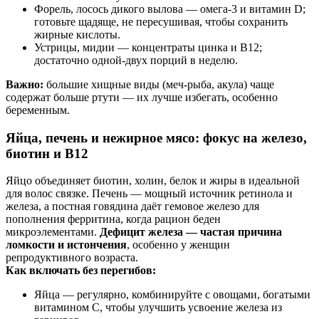
Форель, лосось дикого вылова — омега‑3 и витамин D;
готовьте щадяще, не пересушивая, чтобы сохранить
жирные кислоты.
Устрицы, мидии — концентраты цинка и B12;
достаточно одной‑двух порций в неделю.
Важно:
большие хищные виды (меч‑рыба, акула) чаще
содержат больше ртути — их лучше избегать, особенно
беременным.
Яйца, печень и нежирное мясо: фокус на железо,
биотин и B12
Яйцо объединяет биотин, холин, белок и жиры в идеальной
для волос связке. Печень — мощный источник ретинола и
железа, а постная говядина даёт гемовое железо для
пополнения ферритина, когда рацион беден
микроэлементами.
Дефицит железа — частая причина
ломкости и истончения
, особенно у женщин
репродуктивного возраста.
Как включать без перегибов:
Яйца — регулярно, комбинируйте с овощами, богатыми
витамином C, чтобы улучшить усвоение железа из