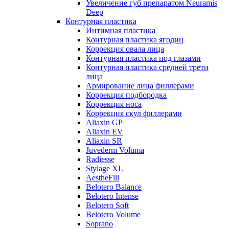
Увеличение губ препаратом Neuramis
Deep
Контурная пластика
Интимная пластика
Контурная пластика ягодиц
Коррекция овала лица
Контурная пластика под глазами
Контурная пластика средней трети
лица
Армирование лица филлерами
Коррекция подбородка
Коррекция носа
Коррекция скул филлерами
Aliaxin GP
Aliaxin EV
Aliaxin SR
Juvederm Voluma
Radiesse
Stylage XL
AestheFill
Belotero Balance
Belotero Intense
Belotero Soft
Belotero Volume
Soprano