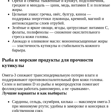
Орехи и семена: тыквенные и кунжут, подсолнечник,
грецкие и миндаль — цинк, медь, витамин E и полезные
жиры.
Цельные злаки: гречка, овёс, булгур, киноа —
поддержка энергетики луковицы, кремний, магний и
антиоксиданты слоев отрубей.
Зелёные и яркие овощи, ягоды, цитрусовые: витамин C,
фолаты, полифенолы — снижение окислительного
стресса кожи головы.
Авокадо и оливковое масло: мононенасыщенные жиры
— эластичность кутикулы и стабильность кожного
барьера.
Рыба и морские продукты для прочности
кутикулы
Омега‑3 снижают трансэпидермальную потерю влаги и
поддерживают противовоспалительный фон кожи головы.
Селен и витамин D из рыбы и морепродуктов помогают
фолликулам работать равномерно, а не «рывками».
Лучшие варианты и как выбирать:
Сардины, сельдь, скумбрия, килька — максимум омега‑3
при минимуме ртути; удобны в заморозке и консервах в
собственном соку.