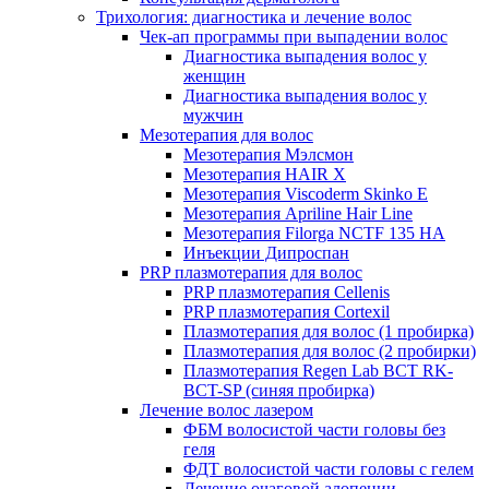
Трихология: диагностика и лечение волос
Чек-ап программы при выпадении волос
Диагностика выпадения волос у
женщин
Диагностика выпадения волос у
мужчин
Мезотерапия для волос
Мезотерапия Мэлсмон
Мезотерапия HAIR X
Мезотерапия Viscoderm Skinko E
Мезотерапия Apriline Hair Line
Мезотерапия Filorga NCTF 135 HA
Инъекции Дипроспан
PRP плазмотерапия для волос
PRP плазмотерапия Cellenis
PRP плазмотерапия Cortexil
Плазмотерапия для волос (1 пробирка)
Плазмотерапия для волос (2 пробирки)
Плазмотерапия Regen Lab BCT RK-
BCT-SP (синяя пробирка)
Лечение волос лазером
ФБМ волосистой части головы без
геля
ФДТ волосистой части головы с гелем
Лечение очаговой алопеции