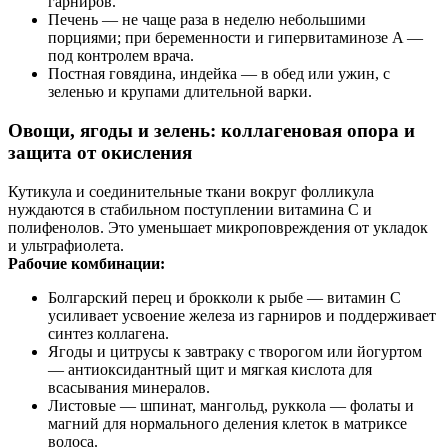
гарниров.
Печень — не чаще раза в неделю небольшими
порциями; при беременности и гипервитаминозе A —
под контролем врача.
Постная говядина, индейка — в обед или ужин, с
зеленью и крупами длительной варки.
Овощи, ягоды и зелень: коллагеновая опора и
защита от окисления
Кутикула и соединительные ткани вокруг фолликула
нуждаются в стабильном поступлении витамина C и
полифенолов. Это уменьшает микроповреждения от укладок
и ультрафиолета.
Рабочие комбинации:
Болгарский перец и брокколи к рыбе — витамин C
усиливает усвоение железа из гарниров и поддерживает
синтез коллагена.
Ягоды и цитрусы к завтраку с творогом или йогуртом
— антиоксидантный щит и мягкая кислота для
всасывания минералов.
Листовые — шпинат, мангольд, руккола — фолаты и
магний для нормального деления клеток в матриксе
волоса.