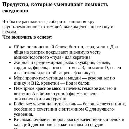
Продукты, которые уменьшают ломкость
ежедневно
Чтобы не распыляться, соберите рацион вокруг
групп‑чемпионов, а затем добавьте акценты по сезону и
вкусам.
Что включить в основу:
Яйца: полноценный белок, биотин, сера, холин. Два
яйца на завтрак покрывают значимую часть
аминокислотного «пула» для кератина.
Жирная и среднежирная рыба: скумбрия, сельдь,
сардины, форель, лосось — омега‑3, витамин D, селен
для антиоксидантной защиты фолликула.
Морепродукты: устрицы и мидии — рекордные по
цинку и B12, креветки — йод и белок.
Нежирное красное мясо и печень: гемовое железо и
витамин A в биодоступной форме; печень —
эпизодически и аккуратно.
Бобовые: чечевица, нут, фасоль — белок, железо и цинк,
особенно в сочетании с витамином C для лучшего
усвоения.
Кисломолочные и творог: высококачественный белок и
кальций для здоровья кожи головы и сосудов.