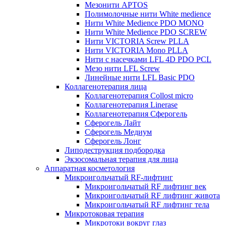
Мезонити APTOS
Полимолочные нити White medience
Нити White Medience PDO MONO
Нити White Medience PDO SCREW
Нити VICTORIA Screw PLLA
Нити VICTORIA Mono PLLA
Нити с насечками LFL 4D PDO PCL
Мезо нити LFL Screw
Линейные нити LFL Basic PDO
Коллагенотерапия лица
Коллагенотерапия Collost micro
Коллагенотерапия Linerase
Коллагенотерапия Сферогель
Сферогель Лайт
Сферогель Медиум
Сферогель Лонг
Липодеструкция подбородка
Экзосомальная терапия для лица
Аппаратная косметология
Микроигольчатый RF-лифтинг
Микроигольчатый RF лифтинг век
Микроигольчатый RF лифтинг живота
Микроигольчатый RF лифтинг тела
Микротоковая терапия
Микротоки вокруг глаз