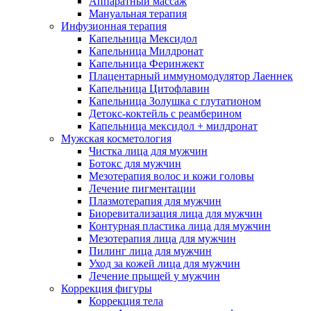
Аппаратный массаж
Мануальная терапия
Инфузионная терапия
Капельница Мексидол
Капельница Милдронат
Капельница Феринжект
Плацентарный иммуномодулятор Лаеннек
Капельница Цитофлавин
Капельница Золушка с глутатионом
Детокс-коктейль с реамберином
Капельница мексидол + милдронат
Мужская косметология
Чистка лица для мужчин
Ботокс для мужчин
Мезотерапия волос и кожи головы
Лечение пигментации
Плазмотерапия для мужчин
Биоревитализация лица для мужчин
Контурная пластика лица для мужчин
Мезотерапия лица для мужчин
Пилинг лица для мужчин
Уход за кожей лица для мужчин
Лечение прыщей у мужчин
Коррекция фигуры
Коррекция тела