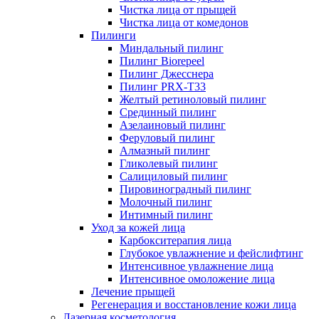
Чистка лица от прыщей
Чистка лица от комедонов
Пилинги
Миндальный пилинг
Пилинг Biorepeel
Пилинг Джесснера
Пилинг PRX-T33
Желтый ретиноловый пилинг
Срединный пилинг
Азелаиновый пилинг
Феруловый пилинг
Алмазный пилинг
Гликолевый пилинг
Салициловый пилинг
Пировиноградный пилинг
Молочный пилинг
Интимный пилинг
Уход за кожей лица
Карбокситерапия лица
Глубокое увлажнение и фейслифтинг
Интенсивное увлажнение лица
Интенсивное омоложение лица
Лечение прыщей
Регенерация и восстановление кожи лица
Лазерная косметология