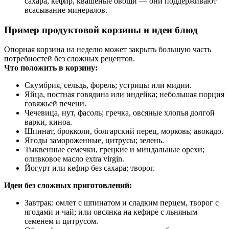
сахара, кефир, квашеные овощи — они поддерживают
всасывание минералов.
Пример продуктовой корзины и идеи блюд
Опорная корзина на неделю может закрыть большую часть
потребностей без сложных рецептов.
Что положить в корзину:
Скумбрия, сельдь, форель; устрицы или мидии.
Яйца, постная говядина или индейка; небольшая порция
говяжьей печени.
Чечевица, нут, фасоль; гречка, овсяные хлопья долгой
варки, киноа.
Шпинат, брокколи, болгарский перец, морковь; авокадо.
Ягоды замороженные, цитрусы; зелень.
Тыквенные семечки, грецкие и миндальные орехи;
оливковое масло extra virgin.
Йогурт или кефир без сахара; творог.
Идеи без сложных приготовлений:
Завтрак: омлет с шпинатом и сладким перцем, творог с
ягодами и чай; или овсянка на кефире с льняным
семенем и цитрусом.