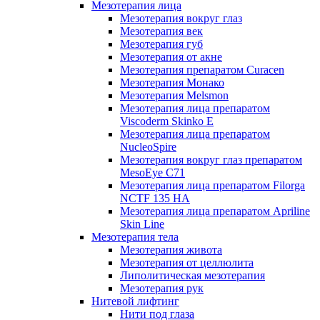
Мезотерапия лица
Мезотерапия вокруг глаз
Мезотерапия век
Мезотерапия губ
Мезотерапия от акне
Мезотерапия препаратом Curacen
Мезотерапия Монако
Мезотерапия Melsmon
Мезотерапия лица препаратом
Viscoderm Skinko E
Мезотерапия лица препаратом
NucleoSpire
Мезотерапия вокруг глаз препаратом
MesoEye С71
Мезотерапия лица препаратом Filorga
NCTF 135 HA
Мезотерапия лица препаратом Apriline
Skin Line
Мезотерапия тела
Мезотерапия живота
Мезотерапия от целлюлита
Липолитическая мезотерапия
Мезотерапия рук
Нитевой лифтинг
Нити под глаза