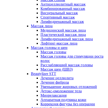
Антицеллюлитный массаж
Комбинированный массаж
Висцеральный массаж
Спортивный массаж
Лимфодренажный массаж
Массаж лица
Медицинский массаж лица
Пластический массаж лица
Лимфодренажный массаж лица
Лифтинг-массаж лица
Массаж головы и шеи
Массаж головы
Массаж головы для стимуляции роста
волос
Расслабляющий массаж головы
Массаж шеи (ШВЗ)
Beautylizer STT
Лечение целлюлита
Лечение фиброза
Уменьшение жировых отложений
Детокс-омоложение тела
Миорелаксация
Аппаратная подтяжка кожи
Коррекция фигуры без операции