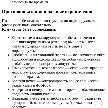
разносить по времени.
Противопоказания и важные ограничения
Питание — безопасный инструмент, но индивидуальные
риски учитывать обязательно.
Кому стоит быть осторожным:
Беременные и планирующие — избегать печени в
больших порциях из‑за ретинола; выбирать рыбу с
низким содержанием ртути, не есть сырые
морепродукты.
Заболевания щитовидной железы — не злоупотребляйте
водорослями и йодсодержащими добавками; морская
рыба в умеренных порциях допустима.
Гемохроматоз и высокое железо — ограничить красное
мясо и железосодержащие добавки, согласовывать
рацион с врачом.
Болезни почек — контролировать общее количество
белка, калия и фосфора.
Аллергии и непереносимости — орехи, рыба, молочное
подбирать индивидуально.
Целиакия и чувствительность к глютену — отдавайте
приоритет безглютеновым крупам (гречка, киноа, рис) и
бобовым.