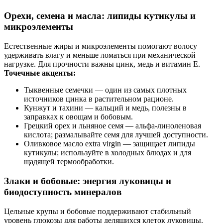
Орехи, семена и масла: липиды кутикулы и
микроэлементы
Естественные жиры и микроэлементы помогают волосу
удерживать влагу и меньше ломаться при механической
нагрузке. Для прочности важны цинк, медь и витамин E.
Точечные акценты:
Тыквенные семечки — один из самых плотных
источников цинка в растительном рационе.
Кунжут и тахини — кальций и медь, полезны в
заправках к овощам и бобовым.
Грецкий орех и льняное семя — альфа‑линоленовая
кислота; размалывайте семя для лучшей доступности.
Оливковое масло extra virgin — защищает липиды
кутикулы; используйте в холодных блюдах и для
щадящей термообработки.
Злаки и бобовые: энергия луковицы и
биодоступность минералов
Цельные крупы и бобовые поддерживают стабильный
уровень глюкозы для работы делящихся клеток луковицы.