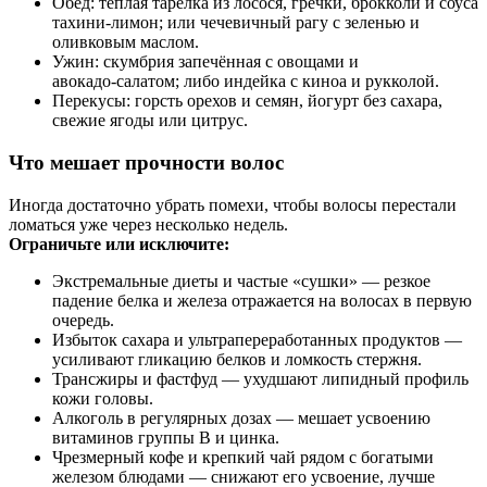
Обед: тёплая тарелка из лосося, гречки, брокколи и соуса
тахини‑лимон; или чечевичный рагу с зеленью и
оливковым маслом.
Ужин: скумбрия запечённая с овощами и
авокадо‑салатом; либо индейка с киноа и рукколой.
Перекусы: горсть орехов и семян, йогурт без сахара,
свежие ягоды или цитрус.
Что мешает прочности волос
Иногда достаточно убрать помехи, чтобы волосы перестали
ломаться уже через несколько недель.
Ограничьте или исключите:
Экстремальные диеты и частые «сушки» — резкое
падение белка и железа отражается на волосах в первую
очередь.
Избыток сахара и ультрапереработанных продуктов —
усиливают гликацию белков и ломкость стержня.
Трансжиры и фастфуд — ухудшают липидный профиль
кожи головы.
Алкоголь в регулярных дозах — мешает усвоению
витаминов группы B и цинка.
Чрезмерный кофе и крепкий чай рядом с богатыми
железом блюдами — снижают его усвоение, лучше