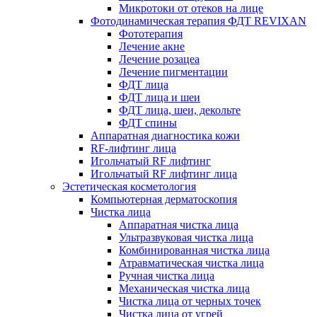
Микротоки от отеков на лице
Фотодинамическая терапия ФДТ REVIXAN
Фототерапия
Лечение акне
Лечение розацеа
Лечение пигментации
ФДТ лица
ФДТ лица и шеи
ФДТ лица, шеи, декольте
ФДТ спины
Аппаратная диагностика кожи
RF-лифтинг лица
Игольчатый RF лифтинг
Игольчатый RF лифтинг лица
Эстетическая косметология
Компьютерная дерматоскопия
Чистка лица
Аппаратная чистка лица
Ультразвуковая чистка лица
Комбинированная чистка лица
Атравматическая чистка лица
Ручная чистка лица
Механическая чистка лица
Чистка лица от черных точек
Чистка лица от угрей