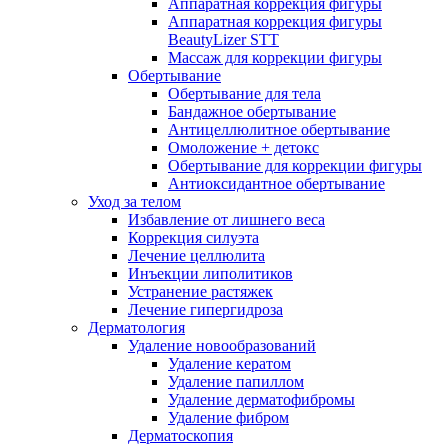
Аппаратная коррекция фигуры
Аппаратная коррекция фигуры
BeautyLizer STT
Массаж для коррекции фигуры
Обертывание
Обертывание для тела
Бандажное обертывание
Антицеллюлитное обертывание
Омоложение + детокс
Обертывание для коррекции фигуры
Антиоксидантное обертывание
Уход за телом
Избавление от лишнего веса
Коррекция силуэта
Лечение целлюлита
Инъекции липолитиков
Устранение растяжек
Лечение гипергидроза
Дерматология
Удаление новообразований
Удаление кератом
Удаление папиллом
Удаление дерматофибромы
Удаление фибром
Дерматоскопия