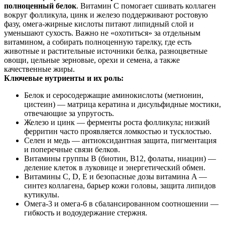
полноценный белок
. Витамин С помогает сшивать коллаген
вокруг фолликула, цинк и железо поддерживают ростовую
фазу, омега‑жирные кислоты питают липидный слой и
уменьшают сухость. Важно не «охотиться» за отдельным
витамином, а собирать полноценную тарелку, где есть
животные и растительные источники белка, разноцветные
овощи, цельные зерновые, орехи и семена, а также
качественные жиры.
Ключевые нутриенты и их роль:
Белок и серосодержащие аминокислоты (метионин,
цистеин) — матрица кератина и дисульфидные мостики,
отвечающие за упругость.
Железо и цинк — ферменты роста фолликула; низкий
ферритин часто проявляется ломкостью и тусклостью.
Селен и медь — антиоксидантная защита, пигментация
и поперечные связи белков.
Витамины группы B (биотин, В12, фолаты, ниацин) —
деление клеток в луковице и энергетический обмен.
Витамины C, D, E и безопасные дозы витамина A —
синтез коллагена, барьер кожи головы, защита липидов
кутикулы.
Омега‑3 и омега‑6 в сбалансированном соотношении —
гибкость и водоудержание стержня.