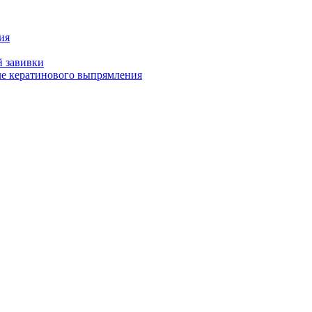
ия
й завивки
ле кератинового выпрямления