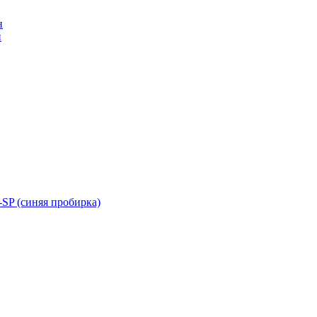
н
н
SP (синяя пробирка)