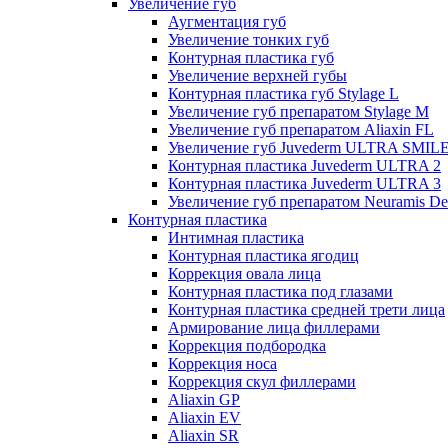
Увеличение губ
Аугментация губ
Увеличение тонких губ
Контурная пластика губ
Увеличение верхней губы
Контурная пластика губ Stylage L
Увеличение губ препаратом Stylage M
Увеличение губ препаратом Aliaxin FL
Увеличение губ Juvederm ULTRA SMIL
Контурная пластика Juvederm ULTRA 2
Контурная пластика Juvederm ULTRA 3
Увеличение губ препаратом Neuramis De
Контурная пластика
Интимная пластика
Контурная пластика ягодиц
Коррекция овала лица
Контурная пластика под глазами
Контурная пластика средней трети лица
Армирование лица филлерами
Коррекция подбородка
Коррекция носа
Коррекция скул филлерами
Aliaxin GP
Aliaxin EV
Aliaxin SR