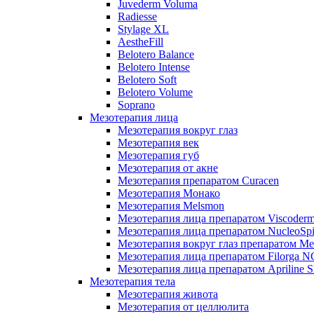
Juvederm Voluma
Radiesse
Stylage XL
AestheFill
Belotero Balance
Belotero Intense
Belotero Soft
Belotero Volume
Soprano
Мезотерапия лица
Мезотерапия вокруг глаз
Мезотерапия век
Мезотерапия губ
Мезотерапия от акне
Мезотерапия препаратом Curacen
Мезотерапия Монако
Мезотерапия Melsmon
Мезотерапия лица препаратом Viscoderm
Мезотерапия лица препаратом NucleoSpi
Мезотерапия вокруг глаз препаратом M
Мезотерапия лица препаратом Filorga 
Мезотерапия лица препаратом Apriline S
Мезотерапия тела
Мезотерапия живота
Мезотерапия от целлюлита