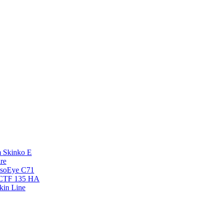
 Skinko E
re
esoEye С71
NCTF 135 HA
kin Line