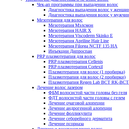
Чек-ап программы при выпадении волос
Диагностика выпадения волос у женщи
Диагностика выпадения волос у мужчи
Мезотерапия для волос
Мезотерапия Мэлсмон
Мезотерапия HAIR X
Мезотерапия Viscoderm Skinko E
Мезотерапия Apriline Hair Line
Мезотерапия Filorga NCTF 135 HA
Инъекции Дипроспан
PRP плазмотерапия для волос
PRP плазмотерапия Cellenis
PRP плазмотерапия Cortexil
Плазмотерапия для волос (1 пробирка)
Плазмотерапия для волос (2 пробирки)
Плазмотерапия Regen Lab BCT RK-BCT-
Лечение волос лазером
ФБМ волосистой части головы без геля
ФДТ волосистой части головы с гелем
Лечение очаговой алопеции
Лечение андрогенной алопеции
Лечение фолликулита
Лечение себорейного дерматита
Лечение псориаза
Лечение и восстановление волос