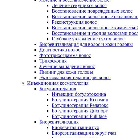
Лечение секущихся волос
Восстановление поврежденных волос
Восстановление волос после окрашиван
Реконструкция волос
Восстановление волос после химическо
Восстановление и уход за волосами пос
Глубокое увлажнение сухих волос
Биоревитализация для волос и кожи головы
Диагностика волос
Фототрихограмма волос
Трихоскопия
Лечение выпадения волос
Пилинг для кожи головы
Экзосомальная терапия для волос
Инъекционная косметология
Ботулинотерапия
Инъекции ботулотоксина
Ботулинотерапия Ксеомин
Ботулинотерапия Релатокс
Ботулинотерапия Диспорт
Ботулинотерапия Full face
Биоревитализация
Биоревитализация губ
Биоревитализация вокруг глаз