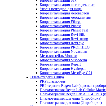
Биоревитализация рук
Биоревитализация шеи и декольте
Уколы пептидов для лица
Биоревитализация мезовартон
Биоревитализация мезоксантин
Биоревитализация Filorga
Биоревитализация Plinest
Биоревитализация Plinest Fast
Биоревитализация Revi Silk
Биоревитализация Revi strong
Биоревитализация Revi eye
Биоревитализация PROFHILO
Биоревитализация Novacutan
Мезо-коктейль Монако
Биоревитализация Viscoderm
Биоревитализация Repart
Биоревитализация Hyalrepair
Биоревитализация MesoEye C71
Плазмотерапия лица
PRP плазмогель
PRP терапия Regen Lab (красная пробир
Плазмотерапия Regen Lab Cellular Matrix
Плазмотерапия Regen Lab ACR-C Plus (к
Плазмотерапия для лица (1 пробирка)
Плазмотерапия для лица (2 пробирки)