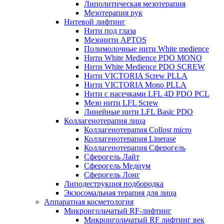
Липолитическая мезотерапия
Мезотерапия рук
Нитевой лифтинг
Нити под глаза
Мезонити APTOS
Полимолочные нити White medience
Нити White Medience PDO MONO
Нити White Medience PDO SCREW
Нити VICTORIA Screw PLLA
Нити VICTORIA Mono PLLA
Нити с насечками LFL 4D PDO PCL
Мезо нити LFL Screw
Линейные нити LFL Basic PDO
Коллагенотерапия лица
Коллагенотерапия Collost micro
Коллагенотерапия Linerase
Коллагенотерапия Сферогель
Сферогель Лайт
Сферогель Медиум
Сферогель Лонг
Липодеструкция подбородка
Экзосомальная терапия для лица
Аппаратная косметология
Микроигольчатый RF-лифтинг
Микроигольчатый RF лифтинг век