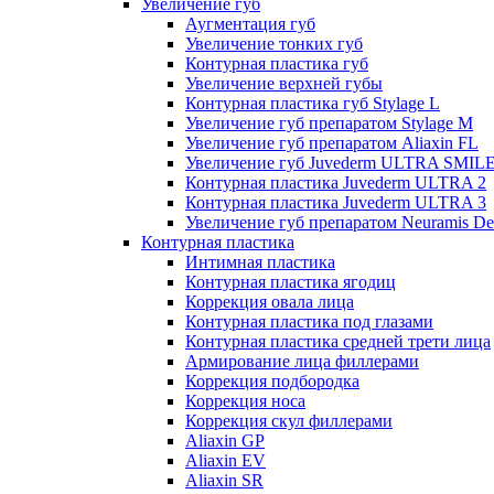
Увеличение губ
Аугментация губ
Увеличение тонких губ
Контурная пластика губ
Увеличение верхней губы
Контурная пластика губ Stylage L
Увеличение губ препаратом Stylage M
Увеличение губ препаратом Aliaxin FL
Увеличение губ Juvederm ULTRA SMIL
Контурная пластика Juvederm ULTRA 2
Контурная пластика Juvederm ULTRA 3
Увеличение губ препаратом Neuramis De
Контурная пластика
Интимная пластика
Контурная пластика ягодиц
Коррекция овала лица
Контурная пластика под глазами
Контурная пластика средней трети лица
Армирование лица филлерами
Коррекция подбородка
Коррекция носа
Коррекция скул филлерами
Aliaxin GP
Aliaxin EV
Aliaxin SR