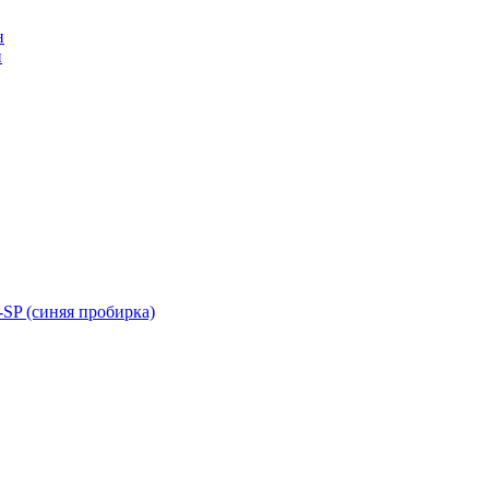
н
н
SP (синяя пробирка)