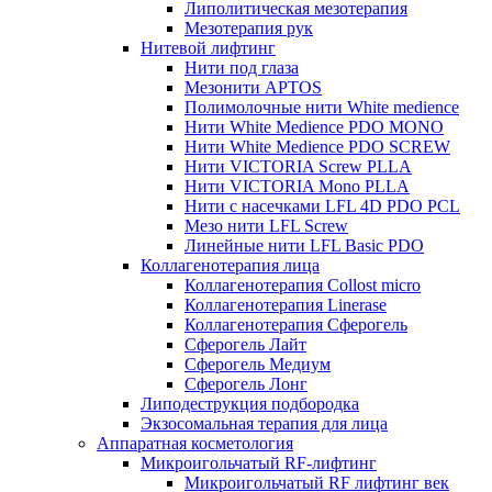
Липолитическая мезотерапия
Мезотерапия рук
Нитевой лифтинг
Нити под глаза
Мезонити APTOS
Полимолочные нити White medience
Нити White Medience PDO MONO
Нити White Medience PDO SCREW
Нити VICTORIA Screw PLLA
Нити VICTORIA Mono PLLA
Нити с насечками LFL 4D PDO PCL
Мезо нити LFL Screw
Линейные нити LFL Basic PDO
Коллагенотерапия лица
Коллагенотерапия Collost micro
Коллагенотерапия Linerase
Коллагенотерапия Сферогель
Сферогель Лайт
Сферогель Медиум
Сферогель Лонг
Липодеструкция подбородка
Экзосомальная терапия для лица
Аппаратная косметология
Микроигольчатый RF-лифтинг
Микроигольчатый RF лифтинг век