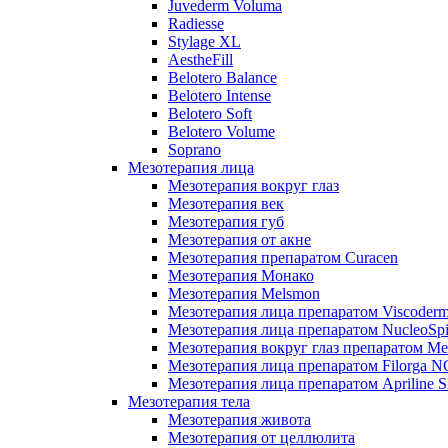
Juvederm Voluma
Radiesse
Stylage XL
AestheFill
Belotero Balance
Belotero Intense
Belotero Soft
Belotero Volume
Soprano
Мезотерапия лица
Мезотерапия вокруг глаз
Мезотерапия век
Мезотерапия губ
Мезотерапия от акне
Мезотерапия препаратом Curacen
Мезотерапия Монако
Мезотерапия Melsmon
Мезотерапия лица препаратом Viscoderm
Мезотерапия лица препаратом NucleoSpi
Мезотерапия вокруг глаз препаратом M
Мезотерапия лица препаратом Filorga 
Мезотерапия лица препаратом Apriline S
Мезотерапия тела
Мезотерапия живота
Мезотерапия от целлюлита