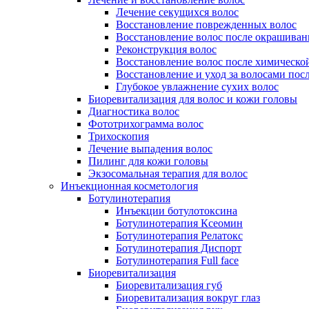
Лечение секущихся волос
Восстановление поврежденных волос
Восстановление волос после окрашиван
Реконструкция волос
Восстановление волос после химическо
Восстановление и уход за волосами пос
Глубокое увлажнение сухих волос
Биоревитализация для волос и кожи головы
Диагностика волос
Фототрихограмма волос
Трихоскопия
Лечение выпадения волос
Пилинг для кожи головы
Экзосомальная терапия для волос
Инъекционная косметология
Ботулинотерапия
Инъекции ботулотоксина
Ботулинотерапия Ксеомин
Ботулинотерапия Релатокс
Ботулинотерапия Диспорт
Ботулинотерапия Full face
Биоревитализация
Биоревитализация губ
Биоревитализация вокруг глаз