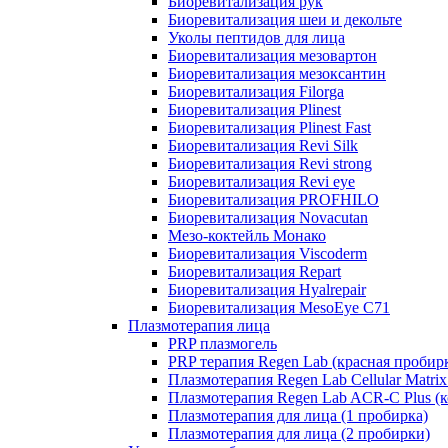
Биоревитализация рук
Биоревитализация шеи и декольте
Уколы пептидов для лица
Биоревитализация мезовартон
Биоревитализация мезоксантин
Биоревитализация Filorga
Биоревитализация Plinest
Биоревитализация Plinest Fast
Биоревитализация Revi Silk
Биоревитализация Revi strong
Биоревитализация Revi eye
Биоревитализация PROFHILO
Биоревитализация Novacutan
Мезо-коктейль Монако
Биоревитализация Viscoderm
Биоревитализация Repart
Биоревитализация Hyalrepair
Биоревитализация MesoEye C71
Плазмотерапия лица
PRP плазмогель
PRP терапия Regen Lab (красная пробир
Плазмотерапия Regen Lab Cellular Matrix
Плазмотерапия Regen Lab ACR-C Plus (к
Плазмотерапия для лица (1 пробирка)
Плазмотерапия для лица (2 пробирки)