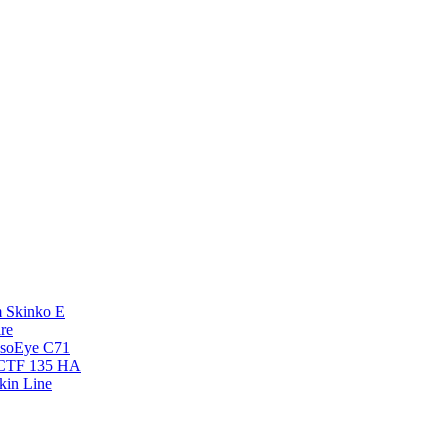
 Skinko E
re
esoEye С71
NCTF 135 HA
kin Line