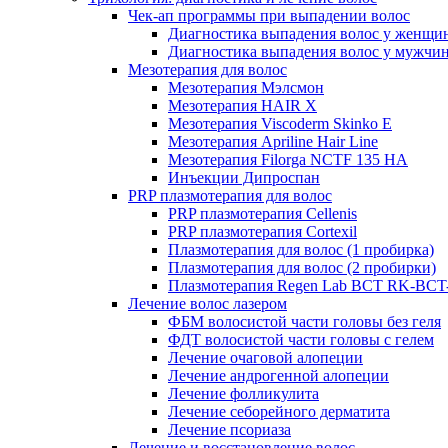
Чек-ап программы при выпадении волос
Диагностика выпадения волос у женщи
Диагностика выпадения волос у мужчи
Мезотерапия для волос
Мезотерапия Мэлсмон
Мезотерапия HAIR X
Мезотерапия Viscoderm Skinko E
Мезотерапия Apriline Hair Line
Мезотерапия Filorga NCTF 135 HA
Инъекции Дипроспан
PRP плазмотерапия для волос
PRP плазмотерапия Cellenis
PRP плазмотерапия Cortexil
Плазмотерапия для волос (1 пробирка)
Плазмотерапия для волос (2 пробирки)
Плазмотерапия Regen Lab BCT RK-BCT-
Лечение волос лазером
ФБМ волосистой части головы без геля
ФДТ волосистой части головы с гелем
Лечение очаговой алопеции
Лечение андрогенной алопеции
Лечение фолликулита
Лечение себорейного дерматита
Лечение псориаза
Лечение и восстановление волос