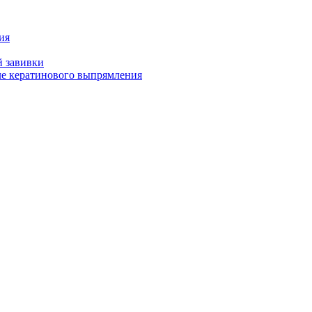
ия
й завивки
ле кератинового выпрямления