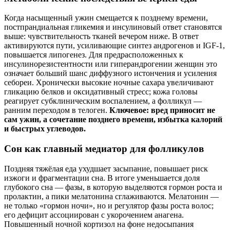
Когда насыщенный ужин смещается к позднему времени,
постпрандиальная гликемия и инсулиновый ответ становятся
выше: чувствительность тканей вечером ниже. В ответ
активируются пути, усиливающие синтез андрогенов и IGF‑1,
повышается липогенез. Для предрасположенных к
инсулинорезистентности или гиперандрогении женщин это
означает больший шанс диффузного истончения и усиления
себореи. Хронически высокие ночные сахара увеличивают
гликацию белков и оксидативный стресс; кожа головы
реагирует субклиническим воспалением, а фолликул —
ранним переходом в телоген.
Ключевое: вред приносит не
сам ужин, а сочетание позднего времени, избытка калорий
и быстрых углеводов.
Сон как главный медиатор для фолликулов
Поздняя тяжёлая еда ухудшает засыпание, повышает риск
изжоги и фрагментации сна. В итоге уменьшается доля
глубокого сна — фазы, в которую выделяются гормон роста и
пролактин, а пики мелатонина сглаживаются. Мелатонин —
не только «гормон ночи», но и регулятор фазы роста волос;
его дефицит ассоциирован с укорочением анагена.
Повышенный ночной кортизол на фоне недосыпания