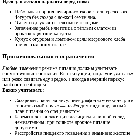
Идеи для лёгкого варианта перед сном:
Небольшая порция нежирного творога или греческого
йогурта без сахара с ложкой семян чиа.
Омлет из двух яиц с зеленью и овощами.
Запечённая рыба или птица с тёплым салатом из
брокколи/цветной капусты.
Хумус с огурцом и ломтиком цельнозернового хлеба
при выраженном голоде.
Противопоказания и ограничения
Любые изменения режима питания должны учитывать
сопутствующие состояния. Есть ситуации, когда «не ужинать»
или резко сдвигать еду вредно, а иногда вечерний перекус,
наоборот, необходим.
Важно учитывать:
Сахарный диабет на инсулине/сульфонилмочевине: риск
гипогликемий ночью — необходим индивидуальный
план питания со специалистом.
Беременность и лактация: дефициты и ночной голод
нежелательны; при тошноте дробное питание
допустимо.
Расстройства пищевого поведения в анамнезе: жёсткие