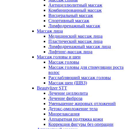
Антицеллюлитный массаж
Комбинированный массаж
Висцеральный массаж
Спортивный массаж
Лимфодренажный массаж
Массаж лица
Медицинский массаж лица
Пластический массаж лица
Лимфодренажный массаж лица
Лифтинг-массаж лица
Массаж головы и шеи
Массаж головы
Массаж головы для стимуляции роста
волос
Расслабляющий массаж головы
Массаж шеи (ШВЗ)
Beautylizer STT
Лечение целлюлита
Лечение фиброза
Уменьшение жировых отложений
Детокс-омоложение тела
Миорелаксация
Аппаратная подтяжка кожи
Коррекция фигуры без операции