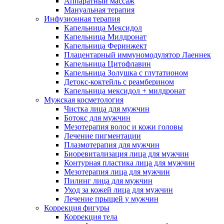
Аппаратный массаж
Мануальная терапия
Инфузионная терапия
Капельница Мексидол
Капельница Милдронат
Капельница Феринжект
Плацентарный иммуномодулятор Лаеннек
Капельница Цитофлавин
Капельница Золушка с глутатионом
Детокс-коктейль с реамберином
Капельница мексидол + милдронат
Мужская косметология
Чистка лица для мужчин
Ботокс для мужчин
Мезотерапия волос и кожи головы
Лечение пигментации
Плазмотерапия для мужчин
Биоревитализация лица для мужчин
Контурная пластика лица для мужчин
Мезотерапия лица для мужчин
Пилинг лица для мужчин
Уход за кожей лица для мужчин
Лечение прыщей у мужчин
Коррекция фигуры
Коррекция тела