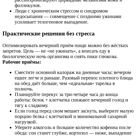
фолликулов.
Люди с хроническим стрессом и синдромом
недосыпания — совмещение с поздними ужинами
усиливает телогеновое выпадение.
Практические решения без стресса
Оптимизировать вечерний приём пищи можно без жёстких
запретов. Цель — не «не ужинать», а вписать еду в
биологическую ночь организма и снять пики глюкозы.
Рабочие приёмы:
Сместите основной калораж на дневные часы; вечером
ешьте легче и раньше. Разовый перенос плотного блюда
на обед даёт больше, чем «идеальная» тарелка в
полночь.
Планируйте перекус за три‑четыре часа до конца
работы: белок + клетчатка снижают вечерний голод и
тягу к сладкому.
Если голод перед сном мешает заснуть, выберите малую
порцию белка с клетчаткой и минимальной сахарной
нагрузкой.
Уберите алкоголь и большое количество кофеина после
обеда: сон станет глубже, кортизол — ниже, выпадение