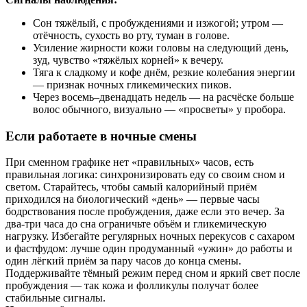
Сон тяжёлый, с пробуждениями и изжогой; утром —
отёчность, сухость во рту, туман в голове.
Усиление жирности кожи головы на следующий день,
зуд, чувство «тяжёлых корней» к вечеру.
Тяга к сладкому и кофе днём, резкие колебания энергии
— признак ночных гликемических пиков.
Через восемь–двенадцать недель — на расчёске больше
волос обычного, визуально — «просветы» у пробора.
Если работаете в ночные смены
При сменном графике нет «правильных» часов, есть
правильная логика: синхронизировать еду со своим сном и
светом. Старайтесь, чтобы самый калорийный приём
приходился на биологический «день» — первые часы
бодрствования после пробуждения, даже если это вечер. За
два‑три часа до сна ограничьте объём и гликемическую
нагрузку. Избегайте регулярных ночных перекусов с сахаром
и фастфудом: лучше один продуманный «ужин» до работы и
один лёгкий приём за пару часов до конца смены.
Поддерживайте тёмный режим перед сном и яркий свет после
пробуждения — так кожа и фолликулы получат более
стабильные сигналы.