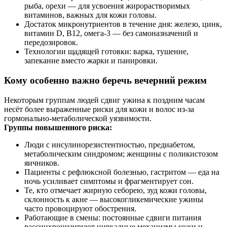
рыба, орехи — для усвоения жирорастворимых
витаминов, важных для кожи головы.
Достаток микронутриентов в течение дня: железо, цинк,
витамин D, B12, омега‑3 — без самоназначений и
передозировок.
Технологии щадящей готовки: варка, тушение,
запекание вместо жарки и панировки.
Кому особенно важно беречь вечерний режим
Некоторым группам людей сдвиг ужина к поздним часам
несёт более выраженные риски для кожи и волос из‑за
гормонально‑метаболической уязвимости.
Группы повышенного риска:
Люди с инсулинорезистентностью, предиабетом,
метаболическим синдромом; женщины с поликистозом
яичников.
Пациенты с рефлюксной болезнью, гастритом — еда на
ночь усиливает симптомы и фрагментирует сон.
Те, кто отмечает жирную себорею, зуд кожи головы,
склонность к акне — высокогликемические ужины
часто провоцируют обострения.
Работающие в смены: постоянные сдвиги питания
рассинхронизируют циркадные механизмы кожи и