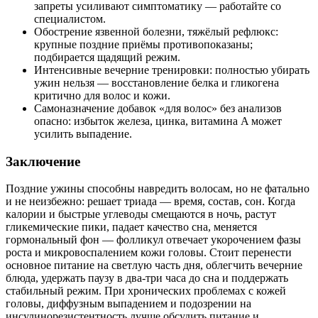
запреты усиливают симптоматику — работайте со
специалистом.
Обострение язвенной болезни, тяжёлый рефлюкс:
крупные поздние приёмы противопоказаны;
подбирается щадящий режим.
Интенсивные вечерние тренировки: полностью убирать
ужин нельзя — восстановление белка и гликогена
критично для волос и кожи.
Самоназначение добавок «для волос» без анализов
опасно: избыток железа, цинка, витамина A может
усилить выпадение.
Заключение
Поздние ужины способны навредить волосам, но не фатально
и не неизбежно: решает триада — время, состав, сон. Когда
калории и быстрые углеводы смещаются в ночь, растут
гликемические пики, падает качество сна, меняется
гормональный фон — фолликул отвечает укорочением фазы
роста и микровоспалением кожи головы. Стоит перенести
основное питание на светлую часть дня, облегчить вечерние
блюда, удержать паузу в два‑три часа до сна и поддержать
стабильный режим. При хронических проблемах с кожей
головы, диффузным выпадением и подозрении на
инсулинорезистентность лучше обсудить питание и