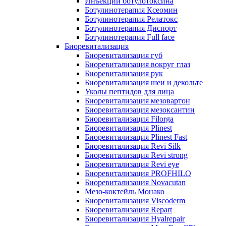
Инъекции ботулотоксина
Ботулинотерапия Ксеомин
Ботулинотерапия Релатокс
Ботулинотерапия Диспорт
Ботулинотерапия Full face
Биоревитализация
Биоревитализация губ
Биоревитализация вокруг глаз
Биоревитализация рук
Биоревитализация шеи и декольте
Уколы пептидов для лица
Биоревитализация мезовартон
Биоревитализация мезоксантин
Биоревитализация Filorga
Биоревитализация Plinest
Биоревитализация Plinest Fast
Биоревитализация Revi Silk
Биоревитализация Revi strong
Биоревитализация Revi eye
Биоревитализация PROFHILO
Биоревитализация Novacutan
Мезо-коктейль Монако
Биоревитализация Viscoderm
Биоревитализация Repart
Биоревитализация Hyalrepair