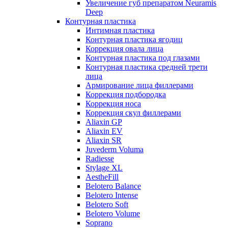
Увеличение губ препаратом Neuramis
Deep
Контурная пластика
Интимная пластика
Контурная пластика ягодиц
Коррекция овала лица
Контурная пластика под глазами
Контурная пластика средней трети
лица
Армирование лица филлерами
Коррекция подбородка
Коррекция носа
Коррекция скул филлерами
Aliaxin GP
Aliaxin EV
Aliaxin SR
Juvederm Voluma
Radiesse
Stylage XL
AestheFill
Belotero Balance
Belotero Intense
Belotero Soft
Belotero Volume
Soprano