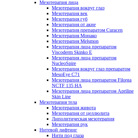
Мезотерапия лица
Мезотерапия вокруг глаз
Мезотерапия век
Мезотерапия губ
Мезотерапия от акне
Мезотерапия препаратом Curacen
Мезотерапия Монако
Мезотерапия Melsmon
Мезотерапия лица препаратом
Viscoderm Skinko E
Мезотерапия лица препаратом
NucleoSpire
Мезотерапия вокруг глаз препаратом
MesoEye С71
Мезотерапия лица препаратом Filorga
NCTF 135 HA
Мезотерапия лица препаратом Apriline
Skin Line
Мезотерапия тела
Мезотерапия живота
Мезотерапия от целлюлита
Липолитическая мезотерапия
Мезотерапия рук
Нитевой лифтинг
Нити под глаза