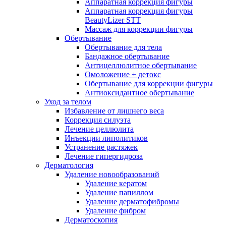
Аппаратная коррекция фигуры
Аппаратная коррекция фигуры
BeautyLizer STT
Массаж для коррекции фигуры
Обертывание
Обертывание для тела
Бандажное обертывание
Антицеллюлитное обертывание
Омоложение + детокс
Обертывание для коррекции фигуры
Антиоксидантное обертывание
Уход за телом
Избавление от лишнего веса
Коррекция силуэта
Лечение целлюлита
Инъекции липолитиков
Устранение растяжек
Лечение гипергидроза
Дерматология
Удаление новообразований
Удаление кератом
Удаление папиллом
Удаление дерматофибромы
Удаление фибром
Дерматоскопия