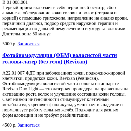
В 01.008.001
Первый прием включает в себя первичный осмотр, сбор
анамнеза, обследование кожи головы и волос (стержня и
корней) с помощью трихоскопа, направление на анализ крови,
первичный диагноз, подбор средств наружной терапии и
рекомендации по дальнейшему лечению и уходу за волосами.
Длительность: 50 минут
5000 р.
Записаться
Фотобиомодуляция (ФБМ) волосистой части
головы-лазер (без геля) (Revixan)
А22.01.007 ФДТ при заболеваниях кожи, подкожно-жировой
клетчатки, придатков кожи. Revixan (Ревиксан).
Фотобиомодуляция волосистой части головы на аппарате
Revixan Duo Light — это лазерная процедура, направленная на
активацию роста волос и улучшение состояния кожи головы.
Свет низкой интенсивности стимулирует клеточный
метаболизм, укрепляет фолликулы, уменьшает выпадение и
нормализует работу сальных желёз. Подходит для разных
форм алопеции и не требует реабилитации.
4500 р.
Записаться