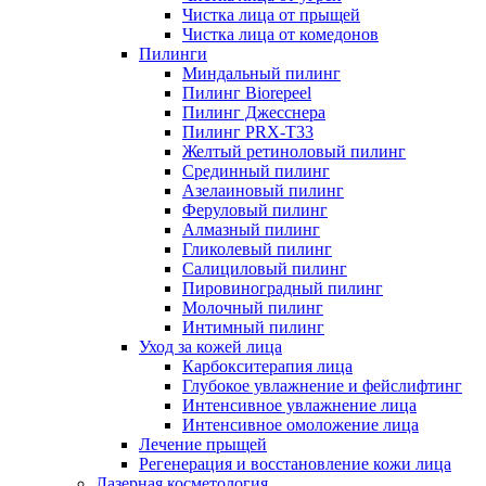
Чистка лица от прыщей
Чистка лица от комедонов
Пилинги
Миндальный пилинг
Пилинг Biorepeel
Пилинг Джесснера
Пилинг PRX-T33
Желтый ретиноловый пилинг
Срединный пилинг
Азелаиновый пилинг
Феруловый пилинг
Алмазный пилинг
Гликолевый пилинг
Салициловый пилинг
Пировиноградный пилинг
Молочный пилинг
Интимный пилинг
Уход за кожей лица
Карбокситерапия лица
Глубокое увлажнение и фейслифтинг
Интенсивное увлажнение лица
Интенсивное омоложение лица
Лечение прыщей
Регенерация и восстановление кожи лица
Лазерная косметология