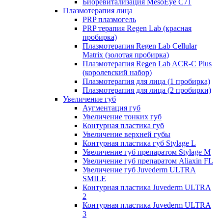
Биоревитализация MesoEye C71
Плазмотерапия лица
PRP плазмогель
PRP терапия Regen Lab (красная
пробирка)
Плазмотерапия Regen Lab Cellular
Matrix (золотая пробирка)
Плазмотерапия Regen Lab ACR-C Plus
(королевский набор)
Плазмотерапия для лица (1 пробирка)
Плазмотерапия для лица (2 пробирки)
Увеличение губ
Аугментация губ
Увеличение тонких губ
Контурная пластика губ
Увеличение верхней губы
Контурная пластика губ Stylage L
Увеличение губ препаратом Stylage M
Увеличение губ препаратом Aliaxin FL
Увеличение губ Juvederm ULTRA
SMILE
Контурная пластика Juvederm ULTRA
2
Контурная пластика Juvederm ULTRA
3