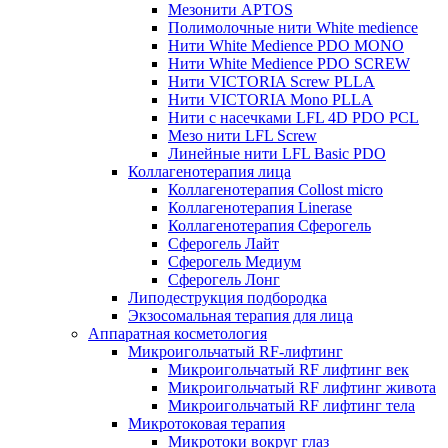
Мезонити APTOS
Полимолочные нити White medience
Нити White Medience PDO MONO
Нити White Medience PDO SCREW
Нити VICTORIA Screw PLLA
Нити VICTORIA Mono PLLA
Нити с насечками LFL 4D PDO PCL
Мезо нити LFL Screw
Линейные нити LFL Basic PDO
Коллагенотерапия лица
Коллагенотерапия Collost micro
Коллагенотерапия Linerase
Коллагенотерапия Сферогель
Сферогель Лайт
Сферогель Медиум
Сферогель Лонг
Липодеструкция подбородка
Экзосомальная терапия для лица
Аппаратная косметология
Микроигольчатый RF-лифтинг
Микроигольчатый RF лифтинг век
Микроигольчатый RF лифтинг живота
Микроигольчатый RF лифтинг тела
Микротоковая терапия
Микротоки вокруг глаз