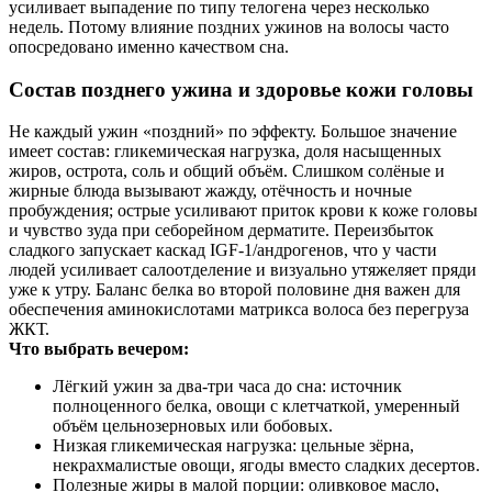
усиливает выпадение по типу телогена через несколько
недель. Потому влияние поздних ужинов на волосы часто
опосредовано именно качеством сна.
Состав позднего ужина и здоровье кожи головы
Не каждый ужин «поздний» по эффекту. Большое значение
имеет состав: гликемическая нагрузка, доля насыщенных
жиров, острота, соль и общий объём. Слишком солёные и
жирные блюда вызывают жажду, отёчность и ночные
пробуждения; острые усиливают приток крови к коже головы
и чувство зуда при себорейном дерматите. Переизбыток
сладкого запускает каскад IGF‑1/андрогенов, что у части
людей усиливает салоотделение и визуально утяжеляет пряди
уже к утру. Баланс белка во второй половине дня важен для
обеспечения аминокислотами матрикса волоса без перегруза
ЖКТ.
Что выбрать вечером:
Лёгкий ужин за два‑три часа до сна: источник
полноценного белка, овощи с клетчаткой, умеренный
объём цельнозерновых или бобовых.
Низкая гликемическая нагрузка: цельные зёрна,
некрахмалистые овощи, ягоды вместо сладких десертов.
Полезные жиры в малой порции: оливковое масло,