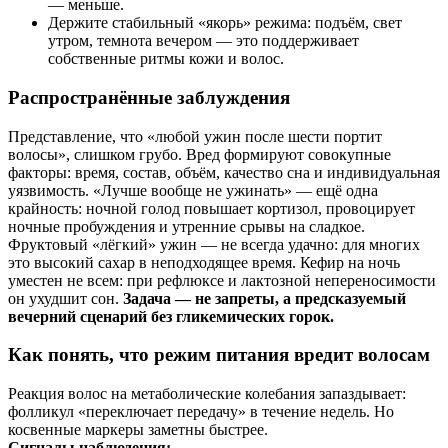
— меньше.
Держите стабильный «якорь» режима: подъём, свет
утром, темнота вечером — это поддерживает
собственные ритмы кожи и волос.
Распространённые заблуждения
Представление, что «любой ужин после шести портит
волосы», слишком грубо. Вред формируют совокупные
факторы: время, состав, объём, качество сна и индивидуальная
уязвимость. «Лучше вообще не ужинать» — ещё одна
крайность: ночной голод повышает кортизол, провоцирует
ночные пробуждения и утренние срывы на сладкое.
Фруктовый «лёгкий» ужин — не всегда удачно: для многих
это высокий сахар в неподходящее время. Кефир на ночь
уместен не всем: при рефлюксе и лактозной непереносимости
он ухудшит сон.
Задача — не запреты, а предсказуемый
вечерний сценарий без гликемических горок.
Как понять, что режим питания вредит волосам
Реакция волос на метаболические колебания запаздывает:
фолликул «переключает передачу» в течение недель. Но
косвенные маркеры заметны быстрее.
Сигналы наблюдения: