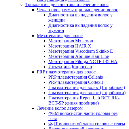
Трихология: диагностика и лечение волос
Чек-ап программы при выпадении волос
Диагностика выпадения волос у
женщин
Диагностика выпадения волос у
мужчин
Мезотерапия для волос
Мезотерапия Мэлсмон
Мезотерапия HAIR X
Мезотерапия Viscoderm Skinko E
Мезотерапия Apriline Hair Line
Мезотерапия Filorga NCTF 135 HA
Инъекции Дипроспан
PRP плазмотерапия для волос
PRP плазмотерапия Cellenis
PRP плазмотерапия Cortexil
Плазмотерапия для волос (1 пробирка)
Плазмотерапия для волос (2 пробирки)
Плазмотерапия Regen Lab BCT RK-
BCT-SP (синяя пробирка)
Лечение волос лазером
ФБМ волосистой части головы без
геля
ФДТ волосистой части головы с гелем
Лечение очаговой алопеции