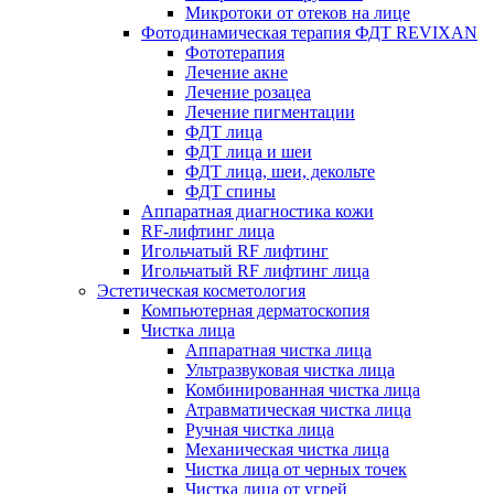
Микротоки от отеков на лице
Фотодинамическая терапия ФДТ REVIXAN
Фототерапия
Лечение акне
Лечение розацеа
Лечение пигментации
ФДТ лица
ФДТ лица и шеи
ФДТ лица, шеи, декольте
ФДТ спины
Аппаратная диагностика кожи
RF-лифтинг лица
Игольчатый RF лифтинг
Игольчатый RF лифтинг лица
Эстетическая косметология
Компьютерная дерматоскопия
Чистка лица
Аппаратная чистка лица
Ультразвуковая чистка лица
Комбинированная чистка лица
Атравматическая чистка лица
Ручная чистка лица
Механическая чистка лица
Чистка лица от черных точек
Чистка лица от угрей