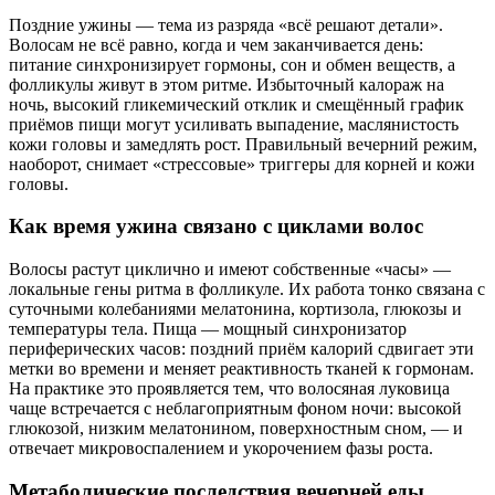
Поздние ужины — тема из разряда «всё решают детали».
Волосам не всё равно, когда и чем заканчивается день:
питание синхронизирует гормоны, сон и обмен веществ, а
фолликулы живут в этом ритме. Избыточный калораж на
ночь, высокий гликемический отклик и смещённый график
приёмов пищи могут усиливать выпадение, маслянистость
кожи головы и замедлять рост. Правильный вечерний режим,
наоборот, снимает «стрессовые» триггеры для корней и кожи
головы.
Как время ужина связано с циклами волос
Волосы растут циклично и имеют собственные «часы» —
локальные гены ритма в фолликуле. Их работа тонко связана с
суточными колебаниями мелатонина, кортизола, глюкозы и
температуры тела. Пища — мощный синхронизатор
периферических часов: поздний приём калорий сдвигает эти
метки во времени и меняет реактивность тканей к гормонам.
На практике это проявляется тем, что волосяная луковица
чаще встречается с неблагоприятным фоном ночи: высокой
глюкозой, низким мелатонином, поверхностным сном, — и
отвечает микровоспалением и укорочением фазы роста.
Метаболические последствия вечерней еды