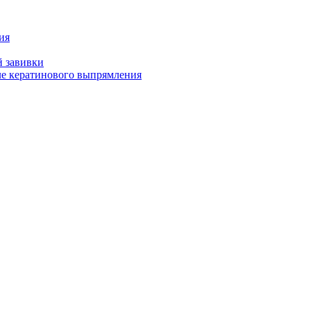
ия
й завивки
ле кератинового выпрямления