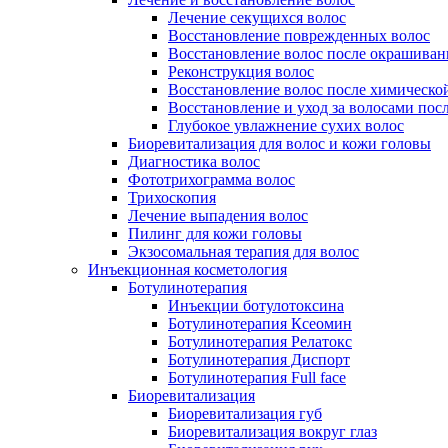
Лечение секущихся волос
Восстановление поврежденных волос
Восстановление волос после окрашиван
Реконструкция волос
Восстановление волос после химическо
Восстановление и уход за волосами пос
Глубокое увлажнение сухих волос
Биоревитализация для волос и кожи головы
Диагностика волос
Фототрихограмма волос
Трихоскопия
Лечение выпадения волос
Пилинг для кожи головы
Экзосомальная терапия для волос
Инъекционная косметология
Ботулинотерапия
Инъекции ботулотоксина
Ботулинотерапия Ксеомин
Ботулинотерапия Релатокс
Ботулинотерапия Диспорт
Ботулинотерапия Full face
Биоревитализация
Биоревитализация губ
Биоревитализация вокруг глаз