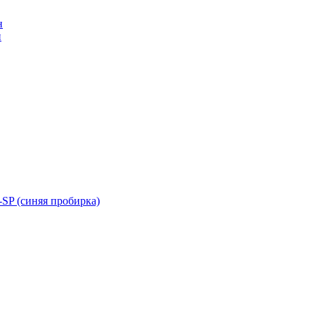
н
н
SP (синяя пробирка)