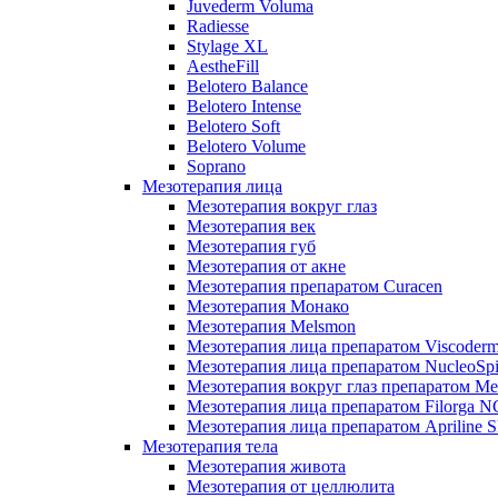
Juvederm Voluma
Radiesse
Stylage XL
AestheFill
Belotero Balance
Belotero Intense
Belotero Soft
Belotero Volume
Soprano
Мезотерапия лица
Мезотерапия вокруг глаз
Мезотерапия век
Мезотерапия губ
Мезотерапия от акне
Мезотерапия препаратом Curacen
Мезотерапия Монако
Мезотерапия Melsmon
Мезотерапия лица препаратом Viscoderm
Мезотерапия лица препаратом NucleoSpi
Мезотерапия вокруг глаз препаратом M
Мезотерапия лица препаратом Filorga 
Мезотерапия лица препаратом Apriline S
Мезотерапия тела
Мезотерапия живота
Мезотерапия от целлюлита