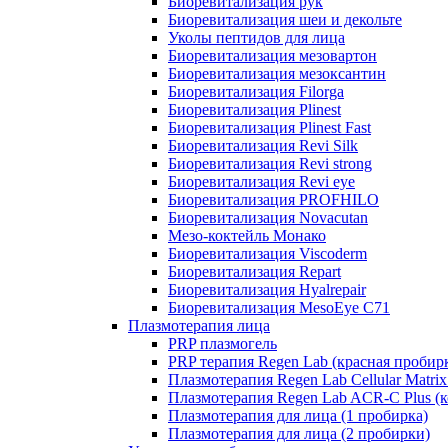
Биоревитализация рук
Биоревитализация шеи и декольте
Уколы пептидов для лица
Биоревитализация мезовартон
Биоревитализация мезоксантин
Биоревитализация Filorga
Биоревитализация Plinest
Биоревитализация Plinest Fast
Биоревитализация Revi Silk
Биоревитализация Revi strong
Биоревитализация Revi eye
Биоревитализация PROFHILO
Биоревитализация Novacutan
Мезо-коктейль Монако
Биоревитализация Viscoderm
Биоревитализация Repart
Биоревитализация Hyalrepair
Биоревитализация MesoEye C71
Плазмотерапия лица
PRP плазмогель
PRP терапия Regen Lab (красная пробир
Плазмотерапия Regen Lab Cellular Matrix
Плазмотерапия Regen Lab ACR-C Plus (к
Плазмотерапия для лица (1 пробирка)
Плазмотерапия для лица (2 пробирки)