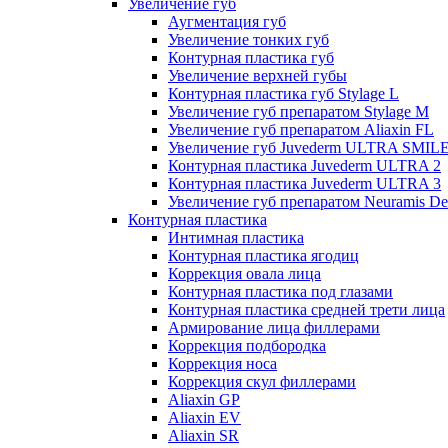
Увеличение губ
Аугментация губ
Увеличение тонких губ
Контурная пластика губ
Увеличение верхней губы
Контурная пластика губ Stylage L
Увеличение губ препаратом Stylage M
Увеличение губ препаратом Aliaxin FL
Увеличение губ Juvederm ULTRA SMIL
Контурная пластика Juvederm ULTRA 2
Контурная пластика Juvederm ULTRA 3
Увеличение губ препаратом Neuramis De
Контурная пластика
Интимная пластика
Контурная пластика ягодиц
Коррекция овала лица
Контурная пластика под глазами
Контурная пластика средней трети лица
Армирование лица филлерами
Коррекция подбородка
Коррекция носа
Коррекция скул филлерами
Aliaxin GP
Aliaxin EV
Aliaxin SR