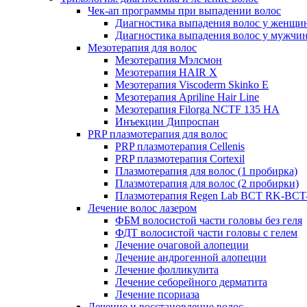
Чек-ап программы при выпадении волос
Диагностика выпадения волос у женщи
Диагностика выпадения волос у мужчи
Мезотерапия для волос
Мезотерапия Мэлсмон
Мезотерапия HAIR X
Мезотерапия Viscoderm Skinko E
Мезотерапия Apriline Hair Line
Мезотерапия Filorga NCTF 135 HA
Инъекции Дипроспан
PRP плазмотерапия для волос
PRP плазмотерапия Cellenis
PRP плазмотерапия Cortexil
Плазмотерапия для волос (1 пробирка)
Плазмотерапия для волос (2 пробирки)
Плазмотерапия Regen Lab BCT RK-BCT-
Лечение волос лазером
ФБМ волосистой части головы без геля
ФДТ волосистой части головы с гелем
Лечение очаговой алопеции
Лечение андрогенной алопеции
Лечение фолликулита
Лечение себорейного дерматита
Лечение псориаза
Лечение и восстановление волос