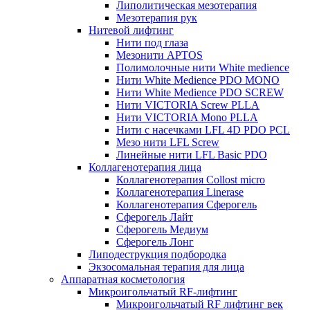
Липолитическая мезотерапия
Мезотерапия рук
Нитевой лифтинг
Нити под глаза
Мезонити APTOS
Полимолочные нити White medience
Нити White Medience PDO MONO
Нити White Medience PDO SCREW
Нити VICTORIA Screw PLLA
Нити VICTORIA Mono PLLA
Нити с насечками LFL 4D PDO PCL
Мезо нити LFL Screw
Линейные нити LFL Basic PDO
Коллагенотерапия лица
Коллагенотерапия Collost micro
Коллагенотерапия Linerase
Коллагенотерапия Сферогель
Сферогель Лайт
Сферогель Медиум
Сферогель Лонг
Липодеструкция подбородка
Экзосомальная терапия для лица
Аппаратная косметология
Микроигольчатый RF-лифтинг
Микроигольчатый RF лифтинг век