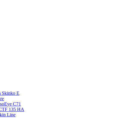
 Skinko E
re
esoEye С71
NCTF 135 HA
kin Line