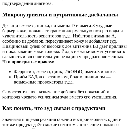
подтверждения диагноза.
Микронутриенты и нутритивные дисбалансы
Дефицит железа, цинка, витамина D и омега‑3 ухудшает
барьер кожи, повышает трансэпидермальную потерю воды и
чувствительность рецепторов зуда. Избыток витамина A,
особенно из добавок, пересушивает кожу и добавляет зуд.
Ниациновый флеш от высоких доз витамина B3 даёт приливы
и покалывание кожи головы. Йод в избытке может усиливать
сальность и воспалительную реакцию у предрасположенных.
Что проверить с врачом:
Ферритин, железо, цинк, 25(ОН)D, омега‑3 индекс.
Приём БАДов с ретинолом, йодом, ниацином —
возможные провокаторы зуда.
Самостоятельное назначение добавок без показаний и
контроля чревато усилением зуда вместо его уменьшения.
Как понять, что зуд связан с продуктами
Значимая пищевая реакция обычно воспроизводима: один и
тот же продукт даёт схожие симптомы в течение похожего