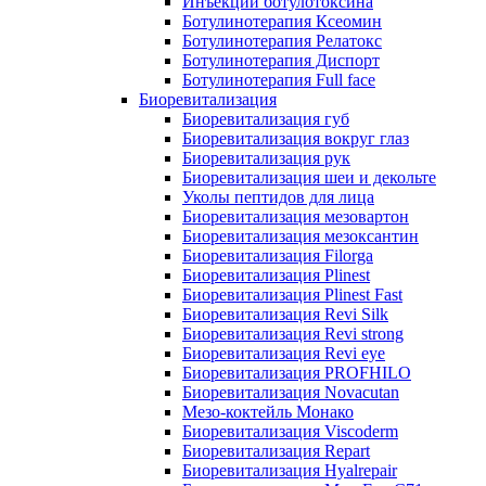
Инъекции ботулотоксина
Ботулинотерапия Ксеомин
Ботулинотерапия Релатокс
Ботулинотерапия Диспорт
Ботулинотерапия Full face
Биоревитализация
Биоревитализация губ
Биоревитализация вокруг глаз
Биоревитализация рук
Биоревитализация шеи и декольте
Уколы пептидов для лица
Биоревитализация мезовартон
Биоревитализация мезоксантин
Биоревитализация Filorga
Биоревитализация Plinest
Биоревитализация Plinest Fast
Биоревитализация Revi Silk
Биоревитализация Revi strong
Биоревитализация Revi eye
Биоревитализация PROFHILO
Биоревитализация Novacutan
Мезо-коктейль Монако
Биоревитализация Viscoderm
Биоревитализация Repart
Биоревитализация Hyalrepair