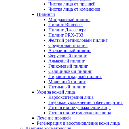
Чистка лица от прыщей
Чистка лица от комедонов
Пилинги
Миндальный пилинг
Пилинг Biorepeel
Пилинг Джесснера
Пилинг PRX-T33
Желтый ретиноловый пилинг
Срединный пилинг
Азелаиновый пилинг
Феруловый пилинг
Алмазный пилинг
Гликолевый пилинг
Салициловый пилинг
Пировиноградный пилинг
Молочный пилинг
Интимный пилинг
Уход за кожей лица
Карбокситерапия лица
Глубокое увлажнение и фейслифтинг
Интенсивное увлажнение лица
Интенсивное омоложение лица
Лечение прыщей
Регенерация и восстановление кожи лица
Лазерная косметология