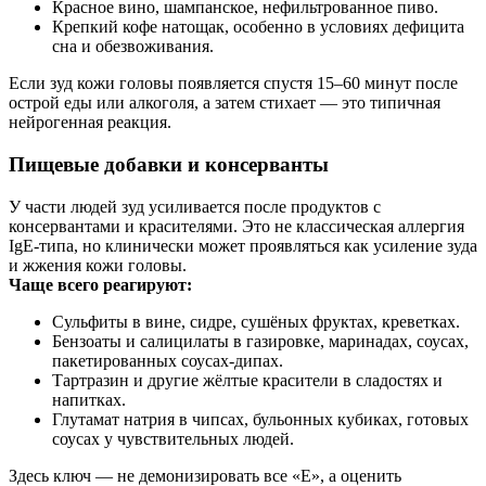
Красное вино, шампанское, нефильтрованное пиво.
Крепкий кофе натощак, особенно в условиях дефицита
сна и обезвоживания.
Если зуд кожи головы появляется спустя 15–60 минут после
острой еды или алкоголя, а затем стихает — это типичная
нейрогенная реакция.
Пищевые добавки и консерванты
У части людей зуд усиливается после продуктов с
консервантами и красителями. Это не классическая аллергия
IgE‑типа, но клинически может проявляться как усиление зуда
и жжения кожи головы.
Чаще всего реагируют:
Сульфиты в вине, сидре, сушёных фруктах, креветках.
Бензоаты и салицилаты в газировке, маринадах, соусах,
пакетированных соусах‑дипах.
Тартразин и другие жёлтые красители в сладостях и
напитках.
Глутамат натрия в чипсах, бульонных кубиках, готовых
соусах у чувствительных людей.
Здесь ключ — не демонизировать все «Е», а оценить