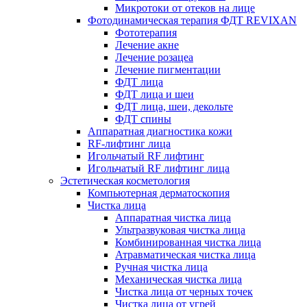
Микротоки от отеков на лице
Фотодинамическая терапия ФДТ REVIXAN
Фототерапия
Лечение акне
Лечение розацеа
Лечение пигментации
ФДТ лица
ФДТ лица и шеи
ФДТ лица, шеи, декольте
ФДТ спины
Аппаратная диагностика кожи
RF-лифтинг лица
Игольчатый RF лифтинг
Игольчатый RF лифтинг лица
Эстетическая косметология
Компьютерная дерматоскопия
Чистка лица
Аппаратная чистка лица
Ультразвуковая чистка лица
Комбинированная чистка лица
Атравматическая чистка лица
Ручная чистка лица
Механическая чистка лица
Чистка лица от черных точек
Чистка лица от угрей