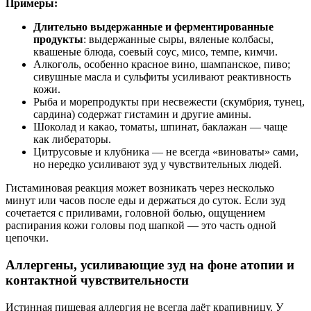
Примеры:
Длительно выдержанные и ферментированные
продукты
: выдержанные сыры, вяленые колбасы,
квашеные блюда, соевый соус, мисо, темпе, кимчи.
Алкоголь, особенно красное вино, шампанское, пиво;
сивушные масла и сульфиты усиливают реактивность
кожи.
Рыба и морепродукты при несвежести (скумбрия, тунец,
сардина) содержат гистамин и другие амины.
Шоколад и какао, томаты, шпинат, баклажан — чаще
как либераторы.
Цитрусовые и клубника — не всегда «виноваты» сами,
но нередко усиливают зуд у чувствительных людей.
Гистаминовая реакция может возникать через несколько
минут или часов после еды и держаться до суток. Если зуд
сочетается с приливами, головной болью, ощущением
распирания кожи головы под шапкой — это часть одной
цепочки.
Аллергены, усиливающие зуд на фоне атопии и
контактной чувствительности
Истинная пищевая аллергия не всегда даёт крапивницу. У