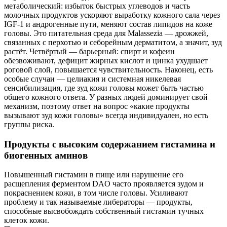
метаболический: избыток быстрых углеводов и часть
молочных продуктов ускоряют выработку кожного сала через
IGF‑1 и андрогенные пути, меняют состав липидов на коже
головы. Это питательная среда для Malassezia — дрожжей,
связанных с перхотью и себорейным дерматитом, а значит, зуд
растёт. Четвёртый — барьерный: спирт и кофеин
обезвоживают, дефицит жирных кислот и цинка ухудшает
роговой слой, повышается чувствительность. Наконец, есть
особые случаи — целиакия и системная никелевая
сенсибилизация, где зуд кожи головы может быть частью
общего кожного ответа. У разных людей доминирует свой
механизм, поэтому ответ на вопрос «какие продукты
вызывают зуд кожи головы» всегда индивидуален, но есть
группы риска.
Продукты с высоким содержанием гистамина и
биогенных аминов
Повышенный гистамин в пище или нарушение его
расщепления ферментом DAO часто проявляется зудом и
покраснением кожи, в том числе головы. Усиливают
проблему и так называемые либераторы — продукты,
способные высвобождать собственный гистамин тучных
клеток кожи.