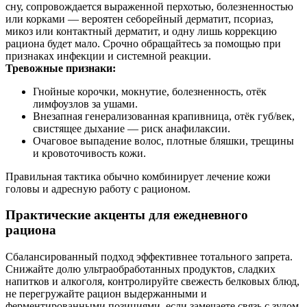
сну, сопровождается выраженной перхотью, болезненностью
или корками — вероятен себорейный дерматит, псориаз,
микоз или контактный дерматит, и одну лишь коррекцию
рациона будет мало. Срочно обращайтесь за помощью при
признаках инфекции и системной реакции.
Тревожные признаки:
Гнойные корочки, мокнутие, болезненность, отёк
лимфоузлов за ушами.
Внезапная генерализованная крапивница, отёк губ/век,
свистящее дыхание — риск анафилаксии.
Очаговое выпадение волос, плотные бляшки, трещины
и кровоточивость кожи.
Правильная тактика обычно комбинирует лечение кожи
головы и адресную работу с рационом.
Практические акценты для ежедневного
рациона
Сбалансированный подход эффективнее тотального запрета.
Снижайте долю ультраобработанных продуктов, сладких
напитков и алкоголя, контролируйте свежесть белковых блюд,
не перегружайте рацион выдержанными и
ферментированными позициями, если замечаете связь с зудом.