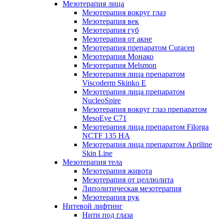
Мезотерапия лица
Мезотерапия вокруг глаз
Мезотерапия век
Мезотерапия губ
Мезотерапия от акне
Мезотерапия препаратом Curacen
Мезотерапия Монако
Мезотерапия Melsmon
Мезотерапия лица препаратом
Viscoderm Skinko E
Мезотерапия лица препаратом
NucleoSpire
Мезотерапия вокруг глаз препаратом
MesoEye С71
Мезотерапия лица препаратом Filorga
NCTF 135 HA
Мезотерапия лица препаратом Apriline
Skin Line
Мезотерапия тела
Мезотерапия живота
Мезотерапия от целлюлита
Липолитическая мезотерапия
Мезотерапия рук
Нитевой лифтинг
Нити под глаза