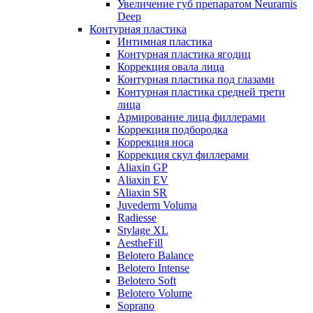
Увеличение губ препаратом Neuramis
Deep
Контурная пластика
Интимная пластика
Контурная пластика ягодиц
Коррекция овала лица
Контурная пластика под глазами
Контурная пластика средней трети
лица
Армирование лица филлерами
Коррекция подбородка
Коррекция носа
Коррекция скул филлерами
Aliaxin GP
Aliaxin EV
Aliaxin SR
Juvederm Voluma
Radiesse
Stylage XL
AestheFill
Belotero Balance
Belotero Intense
Belotero Soft
Belotero Volume
Soprano