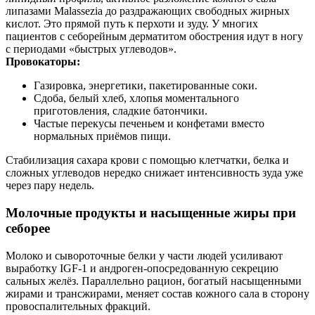
липазами Malassezia до раздражающих свободных жирных
кислот. Это прямой путь к перхоти и зуду. У многих
пациентов с себорейным дерматитом обострения идут в ногу
с периодами «быстрых углеводов».
Провокаторы:
Газировка, энергетики, пакетированные соки.
Сдоба, белый хлеб, хлопья моментального
приготовления, сладкие батончики.
Частые перекусы печеньем и конфетами вместо
нормальных приёмов пищи.
Стабилизация сахара крови с помощью клетчатки, белка и
сложных углеводов нередко снижает интенсивность зуда уже
через пару недель.
Молочные продукты и насыщенные жиры при
себорее
Молоко и сывороточные белки у части людей усиливают
выработку IGF‑1 и андроген‑опосредованную секрецию
сальных желёз. Параллельно рацион, богатый насыщенными
жирами и трансжирами, меняет состав кожного сала в сторону
провоспалительных фракций.