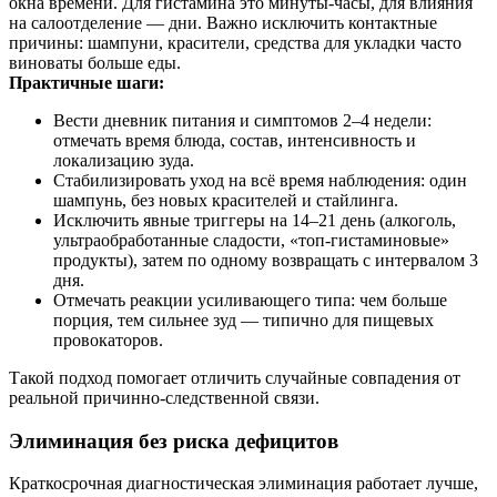
окна времени. Для гистамина это минуты‑часы, для влияния
на салоотделение — дни. Важно исключить контактные
причины: шампуни, красители, средства для укладки часто
виноваты больше еды.
Практичные шаги:
Вести дневник питания и симптомов 2–4 недели:
отмечать время блюда, состав, интенсивность и
локализацию зуда.
Стабилизировать уход на всё время наблюдения: один
шампунь, без новых красителей и стайлинга.
Исключить явные триггеры на 14–21 день (алкоголь,
ультраобработанные сладости, «топ‑гистаминовые»
продукты), затем по одному возвращать с интервалом 3
дня.
Отмечать реакции усиливающего типа: чем больше
порция, тем сильнее зуд — типично для пищевых
провокаторов.
Такой подход помогает отличить случайные совпадения от
реальной причинно‑следственной связи.
Элиминация без риска дефицитов
Краткосрочная диагностическая элиминация работает лучше,