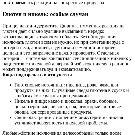
повторяемость реакции на конкретные продукты.
Глютен и никель: особые случаи
При целиакии и дерматите Дюринга иммунная реакция на
глютен даёт сильно зудящие высыпания, нередко
затрагивающие затылочную область. Без обследования
исключать глютен всем не нужно, но при сочетании зуда с
потерей веса, анемией, вздутием и семейной историей
целиакии это направление важно проверить. Отдельная
история — системная контактная сенсибилизация к никелю: у
пациентов с никелевой аллергией избыток никеля в рационе
может поддерживать зуд и экзематизацию.
Когда подозревать и что учесть:
Глютеновые источники: пшеница, рожь, ячмень и
продукты из них. Случайные следы глютена в соусах и
колбасах тоже важны при целиакии.
Никель в пище: какао и шоколад, орехи, бобовые,
цельнозерновые, овсянка, соя, некоторые листовые
овощи, консервированные продукты.
Связь обострений с ношением бижутерии из никеля
усиливает вероятность никелевой проблемы.
Любые жёсткие исключения целесообразны только после