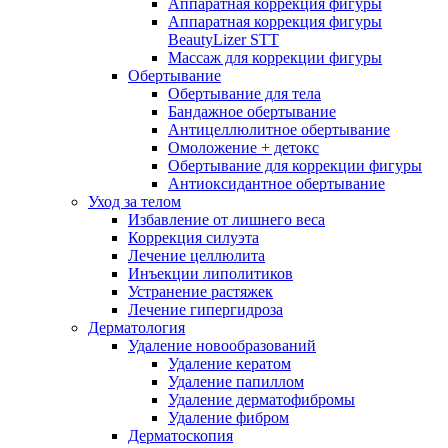
Аппаратная коррекция фигуры
Аппаратная коррекция фигуры
BeautyLizer STT
Массаж для коррекции фигуры
Обертывание
Обертывание для тела
Бандажное обертывание
Антицеллюлитное обертывание
Омоложение + детокс
Обертывание для коррекции фигуры
Антиоксидантное обертывание
Уход за телом
Избавление от лишнего веса
Коррекция силуэта
Лечение целлюлита
Инъекции липолитиков
Устранение растяжек
Лечение гипергидроза
Дерматология
Удаление новообразований
Удаление кератом
Удаление папиллом
Удаление дерматофибромы
Удаление фибром
Дерматоскопия