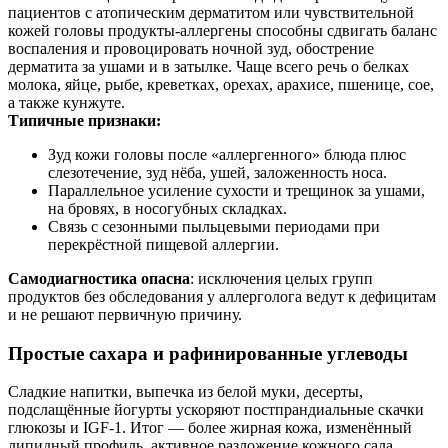
пациентов с атопическим дерматитом или чувствительной
кожей головы продукты‑аллергены способны сдвигать баланс
воспаления и провоцировать ночной зуд, обострение
дерматита за ушами и в затылке. Чаще всего речь о белках
молока, яйце, рыбе, креветках, орехах, арахисе, пшенице, сое,
а также кунжуте.
Типичные признаки:
Зуд кожи головы после «аллергенного» блюда плюс
слезотечение, зуд нёба, ушей, заложенность носа.
Параллельное усиление сухости и трещинок за ушами,
на бровях, в носогубных складках.
Связь с сезонными пыльцевыми периодами при
перекрёстной пищевой аллергии.
Самодиагностика опасна
: исключения целых групп
продуктов без обследования у аллерголога ведут к дефицитам
и не решают первичную причину.
Простые сахара и рафинированные углеводы
Сладкие напитки, выпечка из белой муки, десерты,
подслащённые йогурты ускоряют постпрандиальные скачки
глюкозы и IGF‑1. Итог — более жирная кожа, изменённый
липидный профиль, активное разложение кожного сала