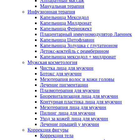
Аппаратный массаж
Мануальная терапия
Инфузионная терапия
Капельница Мексидол
Капельница Милдронат
Капельница Феринжект
Плацентарный иммуномодулятор Лаеннек
Капельница Цитофлавин
Капельница Золушка с глутатионом
Детокс-коктейль с реамберином
Капельница мексидол + милдронат
Мужская косметология
Чистка лица для мужчин
Ботокс для мужчин
Мезотерапия волос и кожи головы
Лечение пигментации
Плазмотерапия для мужчин
Биоревитализация лица для мужчин
Контурная пластика лица для мужчин
Мезотерапия лица для мужчин
Пилинг лица для мужчин
Уход за кожей лица для мужчин
Лечение прыщей у мужчин
Коррекция фигуры
Коррекция тела