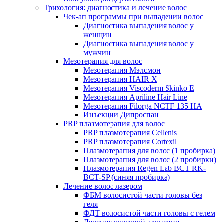
Трихология: диагностика и лечение волос
Чек-ап программы при выпадении волос
Диагностика выпадения волос у
женщин
Диагностика выпадения волос у
мужчин
Мезотерапия для волос
Мезотерапия Мэлсмон
Мезотерапия HAIR X
Мезотерапия Viscoderm Skinko E
Мезотерапия Apriline Hair Line
Мезотерапия Filorga NCTF 135 HA
Инъекции Дипроспан
PRP плазмотерапия для волос
PRP плазмотерапия Cellenis
PRP плазмотерапия Cortexil
Плазмотерапия для волос (1 пробирка)
Плазмотерапия для волос (2 пробирки)
Плазмотерапия Regen Lab BCT RK-
BCT-SP (синяя пробирка)
Лечение волос лазером
ФБМ волосистой части головы без
геля
ФДТ волосистой части головы с гелем
Лечение очаговой алопеции