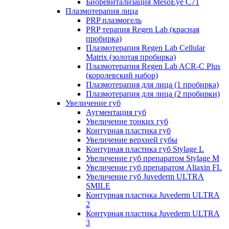
Биоревитализация MesoEye C71
Плазмотерапия лица
PRP плазмогель
PRP терапия Regen Lab (красная
пробирка)
Плазмотерапия Regen Lab Cellular
Matrix (золотая пробирка)
Плазмотерапия Regen Lab ACR-C Plus
(королевский набор)
Плазмотерапия для лица (1 пробирка)
Плазмотерапия для лица (2 пробирки)
Увеличение губ
Аугментация губ
Увеличение тонких губ
Контурная пластика губ
Увеличение верхней губы
Контурная пластика губ Stylage L
Увеличение губ препаратом Stylage M
Увеличение губ препаратом Aliaxin FL
Увеличение губ Juvederm ULTRA
SMILE
Контурная пластика Juvederm ULTRA
2
Контурная пластика Juvederm ULTRA
3