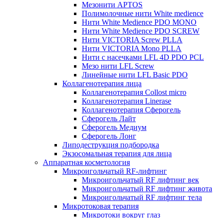
Мезонити APTOS
Полимолочные нити White medience
Нити White Medience PDO MONO
Нити White Medience PDO SCREW
Нити VICTORIA Screw PLLA
Нити VICTORIA Mono PLLA
Нити с насечками LFL 4D PDO PCL
Мезо нити LFL Screw
Линейные нити LFL Basic PDO
Коллагенотерапия лица
Коллагенотерапия Collost micro
Коллагенотерапия Linerase
Коллагенотерапия Сферогель
Сферогель Лайт
Сферогель Медиум
Сферогель Лонг
Липодеструкция подбородка
Экзосомальная терапия для лица
Аппаратная косметология
Микроигольчатый RF-лифтинг
Микроигольчатый RF лифтинг век
Микроигольчатый RF лифтинг живота
Микроигольчатый RF лифтинг тела
Микротоковая терапия
Микротоки вокруг глаз