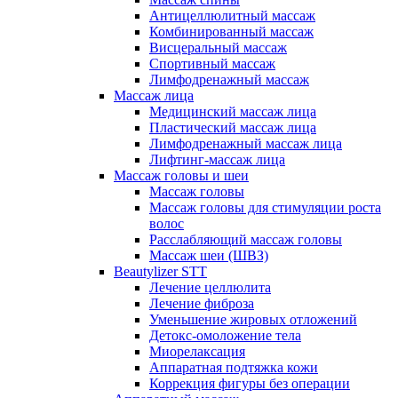
Антицеллюлитный массаж
Комбинированный массаж
Висцеральный массаж
Спортивный массаж
Лимфодренажный массаж
Массаж лица
Медицинский массаж лица
Пластический массаж лица
Лимфодренажный массаж лица
Лифтинг-массаж лица
Массаж головы и шеи
Массаж головы
Массаж головы для стимуляции роста
волос
Расслабляющий массаж головы
Массаж шеи (ШВЗ)
Beautylizer STT
Лечение целлюлита
Лечение фиброза
Уменьшение жировых отложений
Детокс-омоложение тела
Миорелаксация
Аппаратная подтяжка кожи
Коррекция фигуры без операции