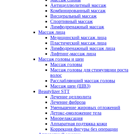
Антицеллюлитный массаж
Комбинированный массаж
Висцеральный массаж
Спортивный массаж
Лимфодренажный массаж
Массаж лица
Медицинский массаж лица
Пластический массаж лица
Лимфодренажный массаж лица
Лифтинг-массаж лица
Массаж головы и шеи
Массаж головы
Массаж головы для стимуляции роста
волос
Расслабляющий массаж головы
Массаж шеи (ШВЗ)
Beautylizer STT
Лечение целлюлита
Лечение фиброза
Уменьшение жировых отложений
Детокс-омоложение тела
Миорелаксация
Аппаратная подтяжка кожи
Коррекция фигуры без операции