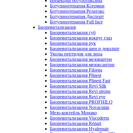
Инъекции ботулотоксина
Ботулинотерапия Ксеомин
Ботулинотерапия Релатокс
Ботулинотерапия Диспорт
Ботулинотерапия Full face
Биоревитализация
Биоревитализация губ
Биоревитализация вокруг глаз
Биоревитализация рук
Биоревитализация шеи и декольте
Уколы пептидов для лица
Биоревитализация мезовартон
Биоревитализация мезоксантин
Биоревитализация Filorga
Биоревитализация Plinest
Биоревитализация Plinest Fast
Биоревитализация Revi Silk
Биоревитализация Revi strong
Биоревитализация Revi eye
Биоревитализация PROFHILO
Биоревитализация Novacutan
Мезо-коктейль Монако
Биоревитализация Viscoderm
Биоревитализация Repart
Биоревитализация Hyalrepair