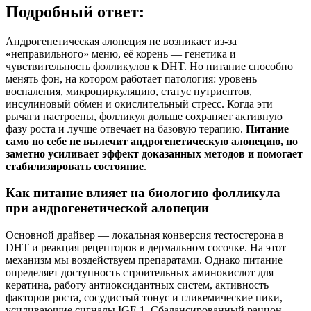
Подробный ответ:
Андрогенетическая алопеция не возникает из-за
«неправильного» меню, её корень — генетика и
чувствительность фолликулов к DHT. Но питание способно
менять фон, на котором работает патология: уровень
воспаления, микроциркуляцию, статус нутриентов,
инсулиновый обмен и окислительный стресс. Когда эти
рычаги настроены, фолликул дольше сохраняет активную
фазу роста и лучше отвечает на базовую терапию.
Питание
само по себе не вылечит андрогенетическую алопецию, но
заметно усиливает эффект доказанных методов и помогает
стабилизировать состояние
.
Как питание влияет на биологию фолликула
при андрогенетической алопеции
Основной драйвер — локальная конверсия тестостерона в
DHT и реакция рецепторов в дермальном сосочке. На этот
механизм мы воздействуем препаратами. Однако питание
определяет доступность строительных аминокислот для
кератина, работу антиоксидантных систем, активность
факторов роста, сосудистый тонус и гликемические пики,
усиливающие сигналы IGF‑1. Сбалансированный рацион