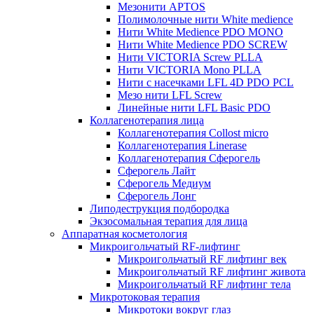
Мезонити APTOS
Полимолочные нити White medience
Нити White Medience PDO MONO
Нити White Medience PDO SCREW
Нити VICTORIA Screw PLLA
Нити VICTORIA Mono PLLA
Нити с насечками LFL 4D PDO PCL
Мезо нити LFL Screw
Линейные нити LFL Basic PDO
Коллагенотерапия лица
Коллагенотерапия Collost micro
Коллагенотерапия Linerase
Коллагенотерапия Сферогель
Сферогель Лайт
Сферогель Медиум
Сферогель Лонг
Липодеструкция подбородка
Экзосомальная терапия для лица
Аппаратная косметология
Микроигольчатый RF-лифтинг
Микроигольчатый RF лифтинг век
Микроигольчатый RF лифтинг живота
Микроигольчатый RF лифтинг тела
Микротоковая терапия
Микротоки вокруг глаз