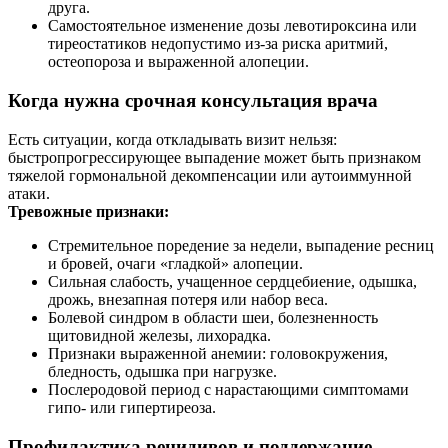
друга.
Самостоятельное изменение дозы левотироксина или
тиреостатиков недопустимо из‑за риска аритмий,
остеопороза и выраженной алопеции.
Когда нужна срочная консультация врача
Есть ситуации, когда откладывать визит нельзя:
быстропрогрессирующее выпадение может быть признаком
тяжелой гормональной декомпенсации или аутоиммунной
атаки.
Тревожные признаки:
Стремительное поредение за недели, выпадение ресниц
и бровей, очаги «гладкой» алопеции.
Сильная слабость, учащенное сердцебиение, одышка,
дрожь, внезапная потеря или набор веса.
Болевой синдром в области шеи, болезненность
щитовидной железы, лихорадка.
Признаки выраженной анемии: головокружения,
бледность, одышка при нагрузке.
Послеродовой период с нарастающими симптомами
гипо- или гипертиреоза.
Профилактика рецидивов и поддержание