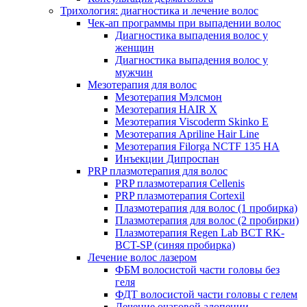
Трихология: диагностика и лечение волос
Чек-ап программы при выпадении волос
Диагностика выпадения волос у
женщин
Диагностика выпадения волос у
мужчин
Мезотерапия для волос
Мезотерапия Мэлсмон
Мезотерапия HAIR X
Мезотерапия Viscoderm Skinko E
Мезотерапия Apriline Hair Line
Мезотерапия Filorga NCTF 135 HA
Инъекции Дипроспан
PRP плазмотерапия для волос
PRP плазмотерапия Cellenis
PRP плазмотерапия Cortexil
Плазмотерапия для волос (1 пробирка)
Плазмотерапия для волос (2 пробирки)
Плазмотерапия Regen Lab BCT RK-
BCT-SP (синяя пробирка)
Лечение волос лазером
ФБМ волосистой части головы без
геля
ФДТ волосистой части головы с гелем
Лечение очаговой алопеции