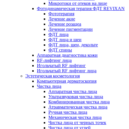
Микротоки от отеков на лице
Фотодинамическая терапия ФДТ REVIXAN
Фототерапия
Лечение акне
Лечение розацеа
Лечение пигментации
ФДТ лица
ФДТ лица и шеи
ФДТ лица, шеи, декольте
ФДТ спины
Аппаратная диагностика кожи
RF-лифтинг лица
Игольчатый RF лифтинг
Игольчатый RF лифтинг лица
Эстетическая косметология
Компьютерная дерматоскопия
Чистка лица
Аппаратная чистка лица
Ультразвуковая чистка лица
Комбинированная чистка лица
Атравматическая чистка лица
Ручная чистка лица
Механическая чистка лица
Чистка лица от черных точек
Чистка лица от угрей