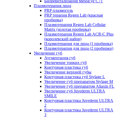
Биоревитализация MesoEye C71
Плазмотерапия лица
PRP плазмогель
PRP терапия Regen Lab (красная
пробирка)
Плазмотерапия Regen Lab Cellular
Matrix (золотая пробирка)
Плазмотерапия Regen Lab ACR-C Plus
(королевский набор)
Плазмотерапия для лица (1 пробирка)
Плазмотерапия для лица (2 пробирки)
Увеличение губ
Аугментация губ
Увеличение тонких губ
Контурная пластика губ
Увеличение верхней губы
Контурная пластика губ Stylage L
Увеличение губ препаратом Stylage M
Увеличение губ препаратом Aliaxin FL
Увеличение губ Juvederm ULTRA
SMILE
Контурная пластика Juvederm ULTRA
2
Контурная пластика Juvederm ULTRA
3