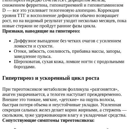
снижением ферритина, гипонатриемией и гиповитаминозом
D — все это усиливает телогеновую алопецию. Коррекция
уровня ТТГ и восполнение дефицитов обычно возвращает
рост, но на видимый результат уходит несколько месяцев, пока
новые стержни не пройдут ранние фазы цикла.
Признаки, наводящие на гипотиреоз:
Диффузное выпадение без четких очагов с усилением
ломкости и сухости.
Отеки, зябкость, сонливость, прибавка массы, запоры,
замедление пульса.
Шероховатая, сухая кожа, ломкие ногти с продольными
бороздами.
Гипертиреоз и ускоренный цикл роста
При тиреотоксикозе метаболизм фолликула «разгоняется»,
анаген укорачивается, а телоген наступает преждевременно.
Внешне это тонкие, мягкие, «детские» на ощупь волосы,
быстрая потеря объема и неустойчивые укладки. Усиленная
секреция сальных желез делает корни жирными, а стержень —
скользким, хуже удерживающим влагу и укладочные средства.
Сопутствующие симптомы тиреотоксикоза: