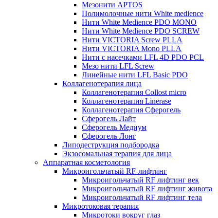
Мезонити APTOS
Полимолочные нити White medience
Нити White Medience PDO MONO
Нити White Medience PDO SCREW
Нити VICTORIA Screw PLLA
Нити VICTORIA Mono PLLA
Нити с насечками LFL 4D PDO PCL
Мезо нити LFL Screw
Линейные нити LFL Basic PDO
Коллагенотерапия лица
Коллагенотерапия Collost micro
Коллагенотерапия Linerase
Коллагенотерапия Сферогель
Сферогель Лайт
Сферогель Медиум
Сферогель Лонг
Липодеструкция подбородка
Экзосомальная терапия для лица
Аппаратная косметология
Микроигольчатый RF-лифтинг
Микроигольчатый RF лифтинг век
Микроигольчатый RF лифтинг живота
Микроигольчатый RF лифтинг тела
Микротоковая терапия
Микротоки вокруг глаз