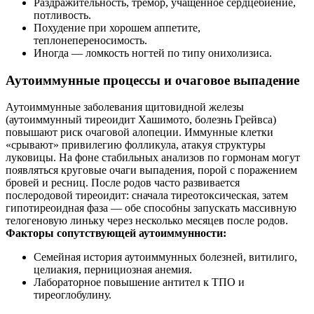
Раздражительность, тремор, учащенное сердцебиение,
потливость.
Похудение при хорошем аппетите,
теплонепереносимость.
Иногда — ломкость ногтей по типу онихолизиса.
Аутоиммунные процессы и очаговое выпадение
Аутоиммунные заболевания щитовидной железы
(аутоиммунный тиреоидит Хашимото, болезнь Грейвса)
повышают риск очаговой алопеции. Иммунные клетки
«срывают» привилегию фолликула, атакуя структуры
луковицы. На фоне стабильных анализов по гормонам могут
появляться круговые очаги выпадения, порой с поражением
бровей и ресниц. После родов часто развивается
послеродовой тиреоидит: сначала тиреотоксическая, затем
гипотиреоидная фаза — обе способны запускать массивную
телогеновую линьку через несколько месяцев после родов.
Факторы сопутствующей аутоиммунности:
Семейная история аутоиммунных болезней, витилиго,
целиакия, пернициозная анемия.
Лабораторное повышение антител к ТПО и
тиреоглобулину.