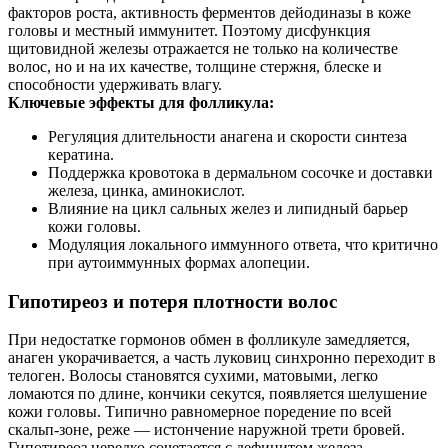
факторов роста, активность ферментов дейодиназы в коже
головы и местный иммунитет. Поэтому дисфункция
щитовидной железы отражается не только на количестве
волос, но и на их качестве, толщине стержня, блеске и
способности удерживать влагу.
Ключевые эффекты для фолликула:
Регуляция длительности анагена и скорости синтеза
кератина.
Поддержка кровотока в дермальном сосочке и доставки
железа, цинка, аминокислот.
Влияние на цикл сальных желез и липидный барьер
кожи головы.
Модуляция локального иммунного ответа, что критично
при аутоиммунных формах алопеции.
Гипотиреоз и потеря плотности волос
При недостатке гормонов обмен в фолликуле замедляется,
анаген укорачивается, а часть луковиц синхронно переходит в
телоген. Волосы становятся сухими, матовыми, легко
ломаются по длине, кончики секутся, появляется шелушение
кожи головы. Типично равномерное поредение по всей
скальп-зоне, реже — истончение наружной трети бровей.
Гипотиреоз нередко сочетается с дефицитом железа,