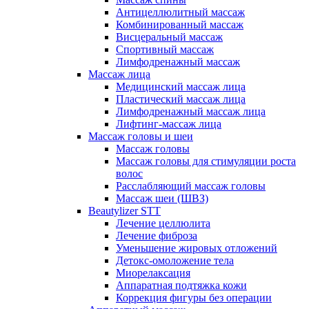
Антицеллюлитный массаж
Комбинированный массаж
Висцеральный массаж
Спортивный массаж
Лимфодренажный массаж
Массаж лица
Медицинский массаж лица
Пластический массаж лица
Лимфодренажный массаж лица
Лифтинг-массаж лица
Массаж головы и шеи
Массаж головы
Массаж головы для стимуляции роста
волос
Расслабляющий массаж головы
Массаж шеи (ШВЗ)
Beautylizer STT
Лечение целлюлита
Лечение фиброза
Уменьшение жировых отложений
Детокс-омоложение тела
Миорелаксация
Аппаратная подтяжка кожи
Коррекция фигуры без операции