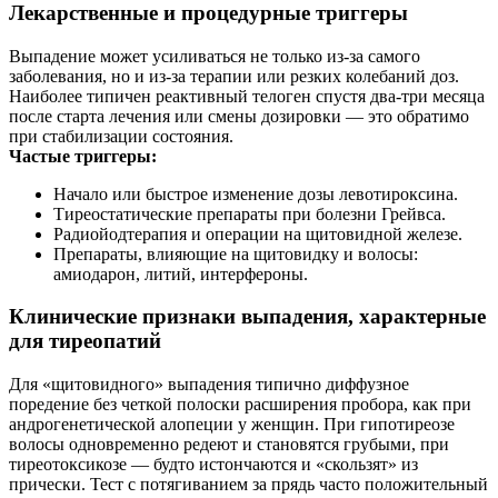
Лекарственные и процедурные триггеры
Выпадение может усиливаться не только из‑за самого
заболевания, но и из‑за терапии или резких колебаний доз.
Наиболее типичен реактивный телоген спустя два-три месяца
после старта лечения или смены дозировки — это обратимо
при стабилизации состояния.
Частые триггеры:
Начало или быстрое изменение дозы левотироксина.
Тиреостатические препараты при болезни Грейвса.
Радиойодтерапия и операции на щитовидной железе.
Препараты, влияющие на щитовидку и волосы:
амиодарон, литий, интерфероны.
Клинические признаки выпадения, характерные
для тиреопатий
Для «щитовидного» выпадения типично диффузное
поредение без четкой полоски расширения пробора, как при
андрогенетической алопеции у женщин. При гипотиреозе
волосы одновременно редеют и становятся грубыми, при
тиреотоксикозе — будто истончаются и «скользят» из
прически. Тест с потягиванием за прядь часто положительный