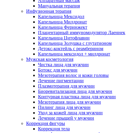
Аппаратный массаж
Мануальная терапия
Инфузионная терапия
Капельница Мексидол
Капельница Милдронат
Капельница Феринжект
Плацентарный иммуномодулятор Лаеннек
Капельница Цитофлавин
Капельница Золушка с глутатионом
Детокс-коктейль с реамберином
Капельница мексидол + милдронат
Мужская косметология
Чистка лица для мужчин
Ботокс для мужчин
Мезотерапия волос и кожи головы
Лечение пигментации
Плазмотерапия для мужчин
Биоревитализация лица для мужчин
Контурная пластика лица для мужчин
Мезотерапия лица для мужчин
Пилинг лица для мужчин
Уход за кожей лица для мужчин
Лечение прыщей у мужчин
Коррекция фигуры
Коррекция тела