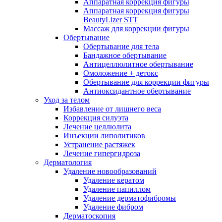
Аппаратная коррекция фигуры
Аппаратная коррекция фигуры
BeautyLizer STT
Массаж для коррекции фигуры
Обертывание
Обертывание для тела
Бандажное обертывание
Антицеллюлитное обертывание
Омоложение + детокс
Обертывание для коррекции фигуры
Антиоксидантное обертывание
Уход за телом
Избавление от лишнего веса
Коррекция силуэта
Лечение целлюлита
Инъекции липолитиков
Устранение растяжек
Лечение гипергидроза
Дерматология
Удаление новообразований
Удаление кератом
Удаление папиллом
Удаление дерматофибромы
Удаление фибром
Дерматоскопия