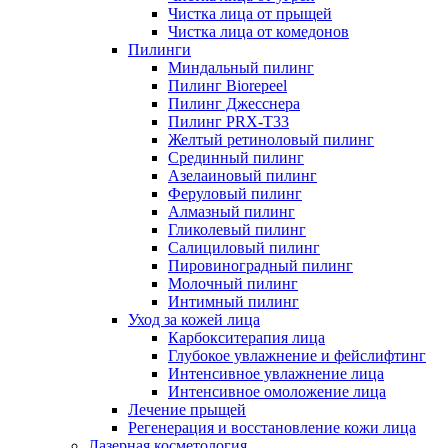
Чистка лица от прыщей
Чистка лица от комедонов
Пилинги
Миндальный пилинг
Пилинг Biorepeel
Пилинг Джесснера
Пилинг PRX-T33
Желтый ретиноловый пилинг
Срединный пилинг
Азелаиновый пилинг
Феруловый пилинг
Алмазный пилинг
Гликолевый пилинг
Салициловый пилинг
Пировиноградный пилинг
Молочный пилинг
Интимный пилинг
Уход за кожей лица
Карбокситерапия лица
Глубокое увлажнение и фейслифтинг
Интенсивное увлажнение лица
Интенсивное омоложение лица
Лечение прыщей
Регенерация и восстановление кожи лица
Лазерная косметология