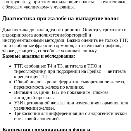
в острую фазу, при этом выпадающие волосы — телогеновые,
с белесым «колпачком» у луковицы.
Диагностика при жалобе на выпадение волос
Диагностика должна идти от причины. Осмотр у трихолога и
эндокринолога дополняется лабораторией и
инструментальными методами. Важно оценить не только ТТГ,
но и свободные фракции гормонов, антительный профиль, а
также дефициты, способные усиливать линьку.
Базовые анализы и обследования:
ТТГ, свободные Т4 и Т3, антитела к ТПО и
тиреоглобулину, при подозрении на Грейвс — антитела
к рецептору ТТГ.
Общий анализ крови, ферритин, сывороточное железо,
переносимость железа по клинике.
Витамин D, цинк, B12 по показаниям; глюкоза,
липидный профиль.
УЗИ щитовидной железы при изменениях гормонов или
увеличении железы.
Трихоскопия для дифференциации с андрогенетической
и очаговой алопецией.
Коррекция гормонального фона и