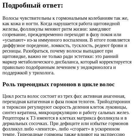
Подробный ответ:
Волосы чувствительны к гормональным колебаниям так же,
как кожа и ногти. Когда нарушается работа щитовидной
железы, фолликулы меняют ритм жизни: замедляют
созревание, преждевременно переходят в фазу покоя или
«усыпают» из‑за иммунного воспаления. В итоге появляется
диффузное поредение, ломкость, тусклость, редеют брови и
ресницы. Разобраться, почему волосы выпадают при
щитовидке, важно не только ради эстетики: это ранний
маркер метаболического дисбаланса, который корректируется
правильно подобранным лечением у эндокринолога и
поддержкой у трихолога.
Роль тиреоидных гормонов в цикле волос
Цикл роста волос состоит из трех фаз: активная анагенная,
переходная катагенная и фаза покоя телоген. Трийодтиронин
и тироксин регулируют скорость деления клеток луковицы,
синтез кератина, микроциркуляцию и работу сальных желез.
Рецепторы к Т3 имеются в клетках матрикса фолликула и в
дермальных сосочках. При дефиците или избытке гормонов
фолликул либо «ленится», либо «сгорает» в ускоренном
темпе. Тиреоидные гормоны также влияют на экспрессию