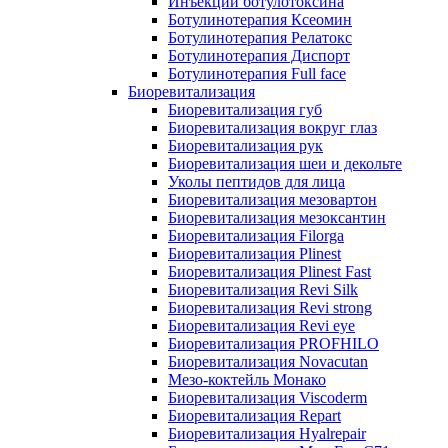
Инъекции ботулотоксина
Ботулинотерапия Ксеомин
Ботулинотерапия Релатокс
Ботулинотерапия Диспорт
Ботулинотерапия Full face
Биоревитализация
Биоревитализация губ
Биоревитализация вокруг глаз
Биоревитализация рук
Биоревитализация шеи и декольте
Уколы пептидов для лица
Биоревитализация мезовартон
Биоревитализация мезоксантин
Биоревитализация Filorga
Биоревитализация Plinest
Биоревитализация Plinest Fast
Биоревитализация Revi Silk
Биоревитализация Revi strong
Биоревитализация Revi eye
Биоревитализация PROFHILO
Биоревитализация Novacutan
Мезо-коктейль Монако
Биоревитализация Viscoderm
Биоревитализация Repart
Биоревитализация Hyalrepair