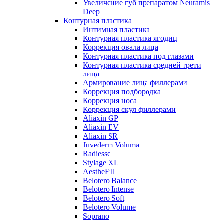
Увеличение губ препаратом Neuramis
Deep
Контурная пластика
Интимная пластика
Контурная пластика ягодиц
Коррекция овала лица
Контурная пластика под глазами
Контурная пластика средней трети
лица
Армирование лица филлерами
Коррекция подбородка
Коррекция носа
Коррекция скул филлерами
Aliaxin GP
Aliaxin EV
Aliaxin SR
Juvederm Voluma
Radiesse
Stylage XL
AestheFill
Belotero Balance
Belotero Intense
Belotero Soft
Belotero Volume
Soprano