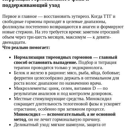
поддерживающий уход
Первое и главное — восстановить эутиреоз. Когда ТТГ и
свободные гормоны приходят в целевые диапазоны,
фолликулы постепенно возвращаются в анаген и формируют
новые стержни. На это требуется время: заметим отросший
объем через три-шесть месяцев, максимум — к девяти-
двенадцати.
Что реально помогает:
Нормализация тиреоидных гормонов — главный
способ остановить выпадение.
Подбор и титрация
терапии проводятся только у эндокринолога.
Белок и железо в рационе: мясо, рыба, яйца, бобовые;
ферритин целесообразно держать в оптимальном для
роста волос диапазоне по назначению врача.
Микроэлементы: цинк, селен, витамин D — по
результатам анализов и под контролем дозировок.
Местные стимулирующие средства. Миноксидил
сокращает длительность телогеновой фазы и ускоряет
отрастание, особенно при затяжном процессе.
Миноксидил — вспомогательный, а не основной
метод
, он не лечит гормональную причину.
Деликатный уход: мягкие шампуни, защита от