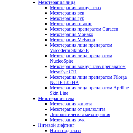
Мезотерапия лица
Мезотерапия вокруг глаз
Мезотерапия век
Мезотерапия губ
Мезотерапия от акне
Мезотерапия препаратом Curacen
Мезотерапия Монако
Мезотерапия Melsmon
Мезотерапия лица препаратом
Viscoderm Skinko E
Мезотерапия лица препаратом
NucleoSpire
Мезотерапия вокруг глаз препаратом
MesoEye С71
Мезотерапия лица препаратом Filorga
NCTF 135 HA
Мезотерапия лица препаратом Apriline
Skin Line
Мезотерапия тела
Мезотерапия живота
Мезотерапия от целлюлита
Липолитическая мезотерапия
Мезотерапия рук
Нитевой лифтинг
Нити под глаза