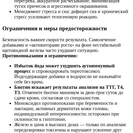
перегрева, аккуратное расчесывание, минимизация
тугих причесок и агрессивного окрашивания.
Менеджмент стресса и сна: дефицит сна и хронический
стресс усиливают телогеновую реакцию.
Ограничения и меры предосторожности
Безопасность важнее скорости результата. Самолечение
добавками и «активаторами роста» на фоне нестабильной
щитовидной железы часто ухудшает ситуацию.
Противопоказания и ограничения:
Избыток йода может ухудшить аутоиммунный
процесс
и спровоцировать тиреотоксикоз.
Йодсодержащие добавки и водоросли не назначайте
себе без врача.
Биотин искажает результаты анализов на ТТГ, Т4,
Т3
. Отмените биотин минимум за двое-трое суток до
сдачи крови, согласовав со специалистом.
Миноксидил противопоказан при беременности и
лактации, активных дерматитах кожи головы,
индивидуальной непереносимости; осторожно при
склонности к гипотонии.
Железо и цинк в высоких дозах — только по анализам:
передозировки токсичны и нарушают усвоение друг