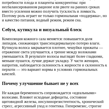
потребности плода и плаценты конкурентны: при
несбалансированном рационе или рвоте на ранних сроках
вместо усиления можно получить тусклость и ломкость.
Поэтому роль играет не только гормональная «поддержка», но
и качество питания, водный режим, режим сна.
Себум, кутикула и визуальный блеск
Композиция кожного сала меняется: повышается доля
липидов, снижающих трансэпидермальную потерю влаги.
Кутикула волоса закрывается плотнее, чешуйки прижаты —
отражение света улучшается, а трение между волокнами
уменьшается. В результате волосы выглядят более гладкими,
меньше пушатся, лучше держат укладку. У части женщин,
напротив, наблюдается склонность к жирности и склонность к
перхоти — это вариант нормы в условиях гормональных
качелей.
Почему улучшение бывает не у всех
Не каждая беременность сопровождается «идеальными»
волосами. Влияют исходные дефициты, состояние
щитовидной железы, инсулинорезистентность, хронический
стресс, агрессивный уход и генетика. Гиперемезис, строгие