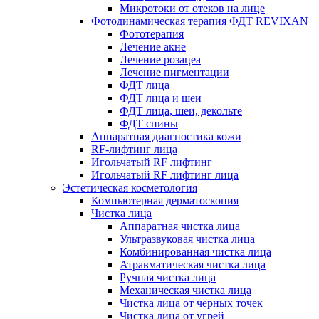
Микротоки от отеков на лице
Фотодинамическая терапия ФДТ REVIXAN
Фототерапия
Лечение акне
Лечение розацеа
Лечение пигментации
ФДТ лица
ФДТ лица и шеи
ФДТ лица, шеи, декольте
ФДТ спины
Аппаратная диагностика кожи
RF-лифтинг лица
Игольчатый RF лифтинг
Игольчатый RF лифтинг лица
Эстетическая косметология
Компьютерная дерматоскопия
Чистка лица
Аппаратная чистка лица
Ультразвуковая чистка лица
Комбинированная чистка лица
Атравматическая чистка лица
Ручная чистка лица
Механическая чистка лица
Чистка лица от черных точек
Чистка лица от угрей