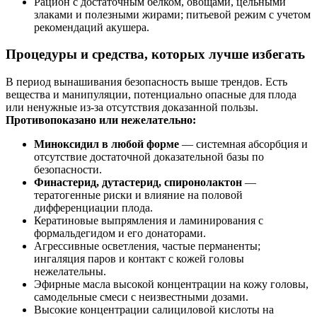
Рацион с достаточным белком, овощами, цельными
злаками и полезными жирами; питьевой режим с учетом
рекомендаций акушера.
Процедуры и средства, которых лучше избегать
В период вынашивания безопасность выше трендов. Есть
вещества и манипуляции, потенциально опасные для плода
или ненужные из-за отсутствия доказанной пользы.
Противопоказано или нежелательно:
Миноксидил в любой форме
— системная абсорбция и
отсутствие достаточной доказательной базы по
безопасности.
Финастерид, дутастерид, спиронолактон
—
тератогенные риски и влияние на половой
дифференциации плода.
Кератиновые выпрямления и ламинирования с
формальдегидом и его донаторами.
Агрессивные осветления, частые перманенты;
ингаляция паров и контакт с кожей головы
нежелательны.
Эфирные масла высокой концентрации на кожу головы,
самодельные смеси с неизвестными дозами.
Высокие концентрации салициловой кислоты на