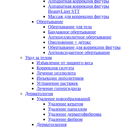
Аппаратная коррекция фигуры
Аппаратная коррекция фигуры
BeautyLizer STT
Массаж для коррекции фигуры
Обертывание
Обертывание для тела
Бандажное обертывание
Антицеллюлитное обертывание
Омоложение + детокс
Обертывание для коррекции фигуры
Антиоксидантное обертывание
Уход за телом
Избавление от лишнего веса
Коррекция силуэта
Лечение целлюлита
Инъекции липолитиков
Устранение растяжек
Лечение гипергидроза
Дерматология
Удаление новообразований
Удаление кератом
Удаление папиллом
Удаление дерматофибромы
Удаление фибром
Дерматоскопия