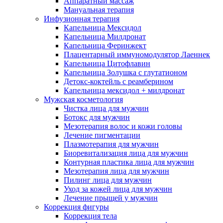
Аппаратный массаж
Мануальная терапия
Инфузионная терапия
Капельница Мексидол
Капельница Милдронат
Капельница Феринжект
Плацентарный иммуномодулятор Лаеннек
Капельница Цитофлавин
Капельница Золушка с глутатионом
Детокс-коктейль с реамберином
Капельница мексидол + милдронат
Мужская косметология
Чистка лица для мужчин
Ботокс для мужчин
Мезотерапия волос и кожи головы
Лечение пигментации
Плазмотерапия для мужчин
Биоревитализация лица для мужчин
Контурная пластика лица для мужчин
Мезотерапия лица для мужчин
Пилинг лица для мужчин
Уход за кожей лица для мужчин
Лечение прыщей у мужчин
Коррекция фигуры
Коррекция тела