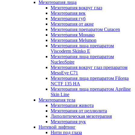
Мезотерапия лица
Мезотерапия вокруг глаз
Мезотерапия век
Мезотерапия губ
Мезотерапия от акне
Мезотерапия препаратом Curacen
Мезотерапия Монако
Мезотерапия Melsmon
Мезотерапия лица препаратом
Viscoderm Skinko E
Мезотерапия лица препаратом
NucleoSpire
Мезотерапия вокруг глаз препаратом
MesoEye С71
Мезотерапия лица препаратом Filorga
NCTF 135 HA
Мезотерапия лица препаратом Apriline
Skin Line
Мезотерапия тела
Мезотерапия живота
Мезотерапия от целлюлита
Липолитическая мезотерапия
Мезотерапия рук
Нитевой лифтинг
Нити под глаза