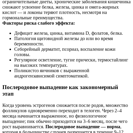
ограничительные диеты, хронические заболевания кишечника
снижают усвоение белка, железа, цинка и омега‑жирных
кислот — и локоны теряют плотность, несмотря на
гормональные преимущества.
Факторы риска слабого эффекта:
Дефицит железа, цинка, витамина D, фолатов, белка.
Патология щитовидной железы до или во время
беременности.
Себорейный дерматит, псориаз, воспаление кожи
головы.
Регулярное осветление, тугие прически, термостайлинг
на высоких температурах.
Поликистоз яичников с выраженной
андрогензависимой симптоматикой.
Послеродовое выпадение как закономерный
этап
Когда уровень эстрогенов снижается после родов, множество
фолликулов одновременно переходит в телоген. Через 2–4
месяца начинается выраженное, но физиологичное
выпадение; пик обычно приходится на 3–6 месяц, после чего
рост выравнивается.
Послеродовое выпадение — норма
,
которая в большинстве случаев разрешается в течение 9–12