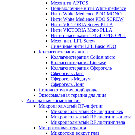
Мезонити APTOS
Полимолочные нити White medience
Нити White Medience PDO MONO
Нити White Medience PDO SCREW
Нити VICTORIA Screw PLLA
Нити VICTORIA Mono PLLA
Нити с насечками LFL 4D PDO PCL
Мезо нити LFL Screw
Линейные нити LFL Basic PDO
Коллагенотерапия лица
Коллагенотерапия Collost micro
Коллагенотерапия Linerase
Коллагенотерапия Сферогель
Сферогель Лайт
Сферогель Медиум
Сферогель Лонг
Липодеструкция подбородка
Экзосомальная терапия для лица
Аппаратная косметология
Микроигольчатый RF-лифтинг
Микроигольчатый RF лифтинг век
Микроигольчатый RF лифтинг живота
Микроигольчатый RF лифтинг тела
Микротоковая терапия
Микротоки вокруг глаз