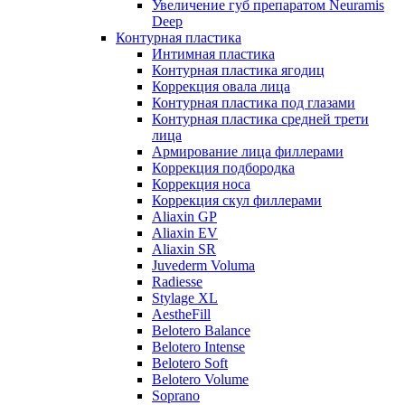
Увеличение губ препаратом Neuramis
Deep
Контурная пластика
Интимная пластика
Контурная пластика ягодиц
Коррекция овала лица
Контурная пластика под глазами
Контурная пластика средней трети
лица
Армирование лица филлерами
Коррекция подбородка
Коррекция носа
Коррекция скул филлерами
Aliaxin GP
Aliaxin EV
Aliaxin SR
Juvederm Voluma
Radiesse
Stylage XL
AestheFill
Belotero Balance
Belotero Intense
Belotero Soft
Belotero Volume
Soprano