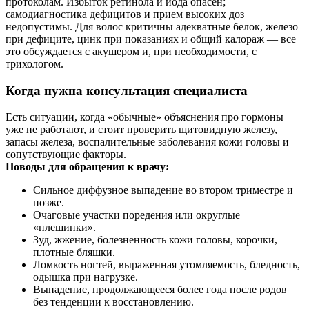
протоколам. Избыток ретинола и йода опасен;
самодиагностика дефицитов и прием высоких доз
недопустимы. Для волос критичны адекватные белок, железо
при дефиците, цинк при показаниях и общий калораж — все
это обсуждается с акушером и, при необходимости, с
трихологом.
Когда нужна консультация специалиста
Есть ситуации, когда «обычные» объяснения про гормоны
уже не работают, и стоит проверить щитовидную железу,
запасы железа, воспалительные заболевания кожи головы и
сопутствующие факторы.
Поводы для обращения к врачу:
Сильное диффузное выпадение во втором триместре и
позже.
Очаговые участки поредения или округлые
«плешинки».
Зуд, жжение, болезненность кожи головы, корочки,
плотные бляшки.
Ломкость ногтей, выраженная утомляемость, бледность,
одышка при нагрузке.
Выпадение, продолжающееся более года после родов
без тенденции к восстановлению.