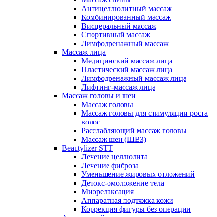
Антицеллюлитный массаж
Комбинированный массаж
Висцеральный массаж
Спортивный массаж
Лимфодренажный массаж
Массаж лица
Медицинский массаж лица
Пластический массаж лица
Лимфодренажный массаж лица
Лифтинг-массаж лица
Массаж головы и шеи
Массаж головы
Массаж головы для стимуляции роста
волос
Расслабляющий массаж головы
Массаж шеи (ШВЗ)
Beautylizer STT
Лечение целлюлита
Лечение фиброза
Уменьшение жировых отложений
Детокс-омоложение тела
Миорелаксация
Аппаратная подтяжка кожи
Коррекция фигуры без операции