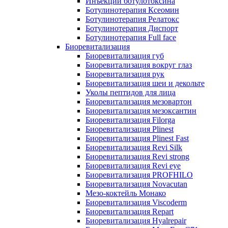
Инъекции ботулотоксина
Ботулинотерапия Ксеомин
Ботулинотерапия Релатокс
Ботулинотерапия Диспорт
Ботулинотерапия Full face
Биоревитализация
Биоревитализация губ
Биоревитализация вокруг глаз
Биоревитализация рук
Биоревитализация шеи и декольте
Уколы пептидов для лица
Биоревитализация мезовартон
Биоревитализация мезоксантин
Биоревитализация Filorga
Биоревитализация Plinest
Биоревитализация Plinest Fast
Биоревитализация Revi Silk
Биоревитализация Revi strong
Биоревитализация Revi eye
Биоревитализация PROFHILO
Биоревитализация Novacutan
Мезо-коктейль Монако
Биоревитализация Viscoderm
Биоревитализация Repart
Биоревитализация Hyalrepair