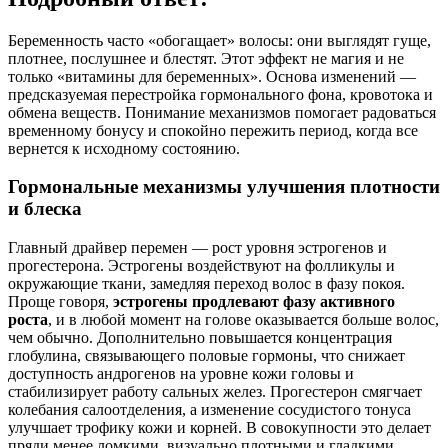
Беременность часто «обогащает» волосы: они выглядят гуще,
плотнее, послушнее и блестят. Этот эффект не магия и не
только «витамины для беременных». Основа изменений —
предсказуемая перестройка гормонального фона, кровотока и
обмена веществ. Понимание механизмов помогает радоваться
временному бонусу и спокойно пережить период, когда все
вернется к исходному состоянию.
Гормональные механизмы улучшения плотности
и блеска
Главный драйвер перемен — рост уровня эстрогенов и
прогестерона. Эстрогены воздействуют на фолликулы и
окружающие ткани, замедляя переход волос в фазу покоя.
Проще говоря,
эстрогены продлевают фазу активного
роста
, и в любой момент на голове оказывается больше волос,
чем обычно. Дополнительно повышается концентрация
глобулина, связывающего половые гормоны, что снижает
доступность андрогенов на уровне кожи головы и
стабилизирует работу сальных желез. Прогестерон смягчает
колебания салоотделения, а изменение сосудистого тонуса
улучшает трофику кожи и корней. В совокупности это делает
пряди менее ломкими, визуально плотными и гладкими.