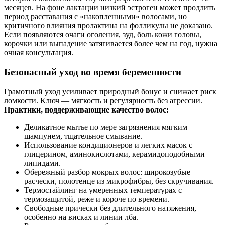
месяцев. На фоне лактации низкий эстроген может продлить
период расставания с «накопленными» волосами, но
критичного влияния пролактина на фолликулы не доказано.
Если появляются очаги оголения, зуд, боль кожи головы,
корочки или выпадение затягивается более чем на год, нужна
очная консультация.
Безопасный уход во время беременности
Грамотный уход усиливает природный бонус и снижает риск
ломкости. Ключ — мягкость и регулярность без агрессии.
Практики, поддерживающие качество волос:
Деликатное мытье по мере загрязнения мягким
шампунем, тщательное смывание.
Использование кондиционеров и легких масок с
глицерином, аминокислотами, керамидоподобными
липидами.
Обережный разбор мокрых волос: широкозубые
расчески, полотенце из микрофибры, без скручивания.
Термостайлинг на умеренных температурах с
термозащитой, реже и короче по времени.
Свободные прически без длительного натяжения,
особенно на висках и линии лба.