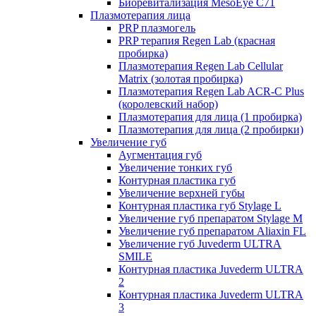
Биоревитализация MesoEye C71
Плазмотерапия лица
PRP плазмогель
PRP терапия Regen Lab (красная
пробирка)
Плазмотерапия Regen Lab Cellular
Matrix (золотая пробирка)
Плазмотерапия Regen Lab ACR-C Plus
(королевский набор)
Плазмотерапия для лица (1 пробирка)
Плазмотерапия для лица (2 пробирки)
Увеличение губ
Аугментация губ
Увеличение тонких губ
Контурная пластика губ
Увеличение верхней губы
Контурная пластика губ Stylage L
Увеличение губ препаратом Stylage M
Увеличение губ препаратом Aliaxin FL
Увеличение губ Juvederm ULTRA
SMILE
Контурная пластика Juvederm ULTRA
2
Контурная пластика Juvederm ULTRA
3