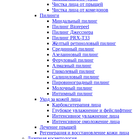
Чистка лица от прыщей
Чистка лица от комедонов
Пилинги
Миндальный пилинг
Пилинг Biorepeel
Пилинг Джесснера
Пилинг PRX-T33
Желтый ретиноловый пилинг
Срединный пилинг
Азелаиновый пилинг
Феруловый пилинг
Алмазный пилинг
Гликолевый пилинг
Салициловый пилинг
Пировиноградный пилинг
Молочный пилинг
Интимный пилинг
Уход за кожей лица
Карбокситерапия лица
Глубокое увлажнение и фейслифтинг
Интенсивное увлажнение лица
Интенсивное омоложение лица
Лечение прыщей
Регенерация и восстановление кожи лица
Лазерная косметология