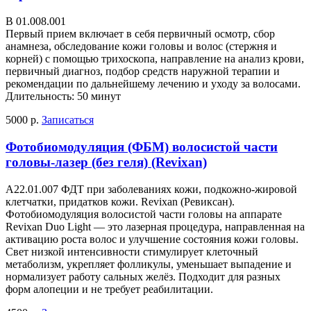
В 01.008.001
Первый прием включает в себя первичный осмотр, сбор
анамнеза, обследование кожи головы и волос (стержня и
корней) с помощью трихоскопа, направление на анализ крови,
первичный диагноз, подбор средств наружной терапии и
рекомендации по дальнейшему лечению и уходу за волосами.
Длительность: 50 минут
5000 р.
Записаться
Фотобиомодуляция (ФБМ) волосистой части
головы-лазер (без геля) (Revixan)
А22.01.007 ФДТ при заболеваниях кожи, подкожно-жировой
клетчатки, придатков кожи. Revixan (Ревиксан).
Фотобиомодуляция волосистой части головы на аппарате
Revixan Duo Light — это лазерная процедура, направленная на
активацию роста волос и улучшение состояния кожи головы.
Свет низкой интенсивности стимулирует клеточный
метаболизм, укрепляет фолликулы, уменьшает выпадение и
нормализует работу сальных желёз. Подходит для разных
форм алопеции и не требует реабилитации.