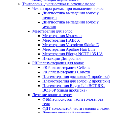
Трихология: диагностика и лечение волос
Чек-ап программы при выпадении волос
Диагностика выпадения волос у
женщин
Диагностика выпадения волос у
мужчин
Мезотерапия для волос
Мезотерапия Мэлсмон
Мезотерапия HAIR X
Мезотерапия Viscoderm Skinko E
Мезотерапия Apriline Hair Line
Мезотерапия Filorga NCTF 135 HA
Инъекции Дипроспан
PRP плазмотерапия для волос
PRP плазмотерапия Cellenis
PRP плазмотерапия Cortexil
Плазмотерапия для волос (1 пробирка)
Плазмотерапия для волос (2 пробирки)
Плазмотерапия Regen Lab BCT RK-
BCT-SP (синяя пробирка)
Лечение волос лазером
ФБМ волосистой части головы без
геля
ФДТ волосистой части головы с гелем
Лечение очаговой алопеции