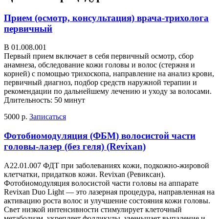
Прием (осмотр, консультация) врача-трихолога
первичный
В 01.008.001
Первый прием включает в себя первичный осмотр, сбор
анамнеза, обследование кожи головы и волос (стержня и
корней) с помощью трихоскопа, направление на анализ крови,
первичный диагноз, подбор средств наружной терапии и
рекомендации по дальнейшему лечению и уходу за волосами.
Длительность: 50 минут
5000 р.
Записаться
Фотобиомодуляция (ФБМ) волосистой части
головы-лазер (без геля) (Revixan)
А22.01.007 ФДТ при заболеваниях кожи, подкожно-жировой
клетчатки, придатков кожи. Revixan (Ревиксан).
Фотобиомодуляция волосистой части головы на аппарате
Revixan Duo Light — это лазерная процедура, направленная на
активацию роста волос и улучшение состояния кожи головы.
Свет низкой интенсивности стимулирует клеточный
метаболизм, укрепляет фолликулы, уменьшает выпадение и