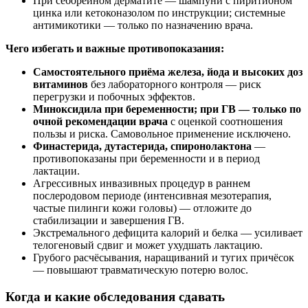
При себорейном дерматите — шампуни с пиритионом
цинка или кетоконазолом по инструкции; системные
антимикотики — только по назначению врача.
Чего избегать и важные противопоказания:
Самостоятельного приёма железа, йода и высоких доз
витаминов
без лабораторного контроля — риск
перегрузки и побочных эффектов.
Миноксидила при беременности; при ГВ — только по
очной рекомендации врача
с оценкой соотношения
пользы и риска. Самовольное применение исключено.
Финастерида, дутастерида, спиронолактона
—
противопоказаны при беременности и в период
лактации.
Агрессивных инвазивных процедур в раннем
послеродовом периоде (интенсивная мезотерапия,
частые пилинги кожи головы) — отложите до
стабилизации и завершения ГВ.
Экстремального дефицита калорий и белка — усиливает
телогеновый сдвиг и может ухудшать лактацию.
Грубого расчёсывания, наращиваний и тугих причёсок
— повышают травматическую потерю волос.
Когда и какие обследования сдавать