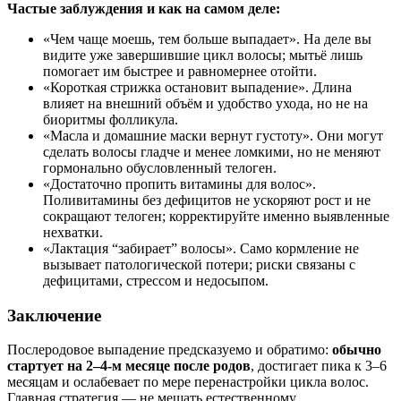
Частые заблуждения и как на самом деле:
«Чем чаще моешь, тем больше выпадает». На деле вы
видите уже завершившие цикл волосы; мытьё лишь
помогает им быстрее и равномернее отойти.
«Короткая стрижка остановит выпадение». Длина
влияет на внешний объём и удобство ухода, но не на
биоритмы фолликула.
«Масла и домашние маски вернут густоту». Они могут
сделать волосы гладче и менее ломкими, но не меняют
гормонально обусловленный телоген.
«Достаточно пропить витамины для волос».
Поливитамины без дефицитов не ускоряют рост и не
сокращают телоген; корректируйте именно выявленные
нехватки.
«Лактация “забирает” волосы». Само кормление не
вызывает патологической потери; риски связаны с
дефицитами, стрессом и недосыпом.
Заключение
Послеродовое выпадение предсказуемо и обратимо:
обычно
стартует на 2–4‑м месяце после родов
, достигает пика к 3–6
месяцам и ослабевает по мере перенастройки цикла волос.
Главная стратегия — не мешать естественному