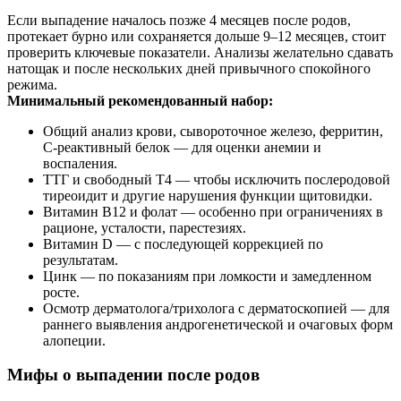
Если выпадение началось позже 4 месяцев после родов,
протекает бурно или сохраняется дольше 9–12 месяцев, стоит
проверить ключевые показатели. Анализы желательно сдавать
натощак и после нескольких дней привычного спокойного
режима.
Минимальный рекомендованный набор:
Общий анализ крови, сывороточное железо, ферритин,
С‑реактивный белок — для оценки анемии и
воспаления.
ТТГ и свободный Т4 — чтобы исключить послеродовой
тиреоидит и другие нарушения функции щитовидки.
Витамин B12 и фолат — особенно при ограничениях в
рационе, усталости, парестезиях.
Витамин D — с последующей коррекцией по
результатам.
Цинк — по показаниям при ломкости и замедленном
росте.
Осмотр дерматолога/трихолога с дерматоскопией — для
раннего выявления андрогенетической и очаговых форм
алопеции.
Мифы о выпадении после родов