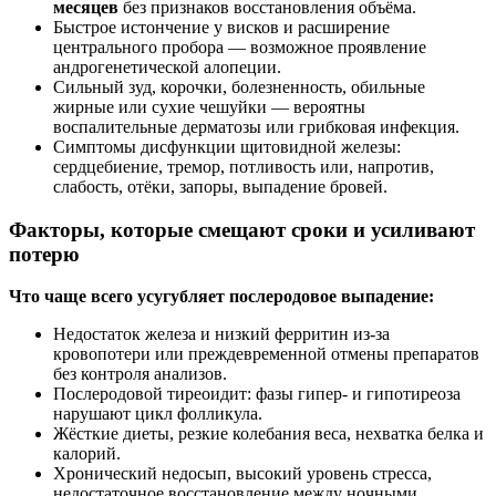
месяцев
без признаков восстановления объёма.
Быстрое истончение у висков и расширение
центрального пробора — возможное проявление
андрогенетической алопеции.
Сильный зуд, корочки, болезненность, обильные
жирные или сухие чешуйки — вероятны
воспалительные дерматозы или грибковая инфекция.
Симптомы дисфункции щитовидной железы:
сердцебиение, тремор, потливость или, напротив,
слабость, отёки, запоры, выпадение бровей.
Факторы, которые смещают сроки и усиливают
потерю
Что чаще всего усугубляет послеродовое выпадение:
Недостаток железа и низкий ферритин из‑за
кровопотери или преждевременной отмены препаратов
без контроля анализов.
Послеродовой тиреоидит: фазы гипер- и гипотиреоза
нарушают цикл фолликула.
Жёсткие диеты, резкие колебания веса, нехватка белка и
калорий.
Хронический недосып, высокий уровень стресса,
недостаточное восстановление между ночными