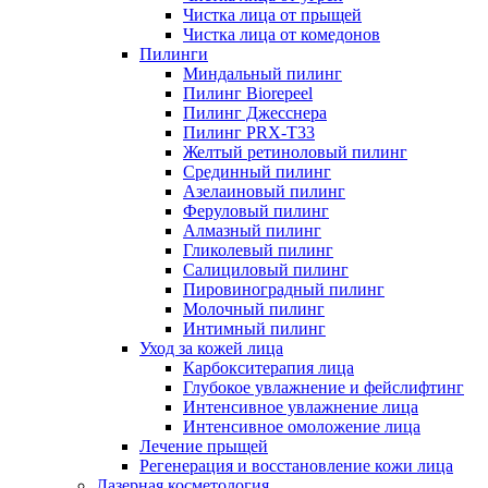
Чистка лица от прыщей
Чистка лица от комедонов
Пилинги
Миндальный пилинг
Пилинг Biorepeel
Пилинг Джесснера
Пилинг PRX-T33
Желтый ретиноловый пилинг
Срединный пилинг
Азелаиновый пилинг
Феруловый пилинг
Алмазный пилинг
Гликолевый пилинг
Салициловый пилинг
Пировиноградный пилинг
Молочный пилинг
Интимный пилинг
Уход за кожей лица
Карбокситерапия лица
Глубокое увлажнение и фейслифтинг
Интенсивное увлажнение лица
Интенсивное омоложение лица
Лечение прыщей
Регенерация и восстановление кожи лица
Лазерная косметология