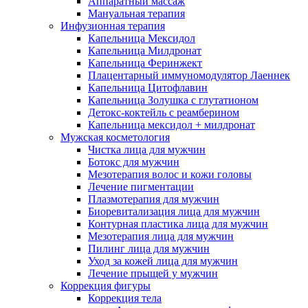
Аппаратный массаж
Мануальная терапия
Инфузионная терапия
Капельница Мексидол
Капельница Милдронат
Капельница Феринжект
Плацентарный иммуномодулятор Лаеннек
Капельница Цитофлавин
Капельница Золушка с глутатионом
Детокс-коктейль с реамберином
Капельница мексидол + милдронат
Мужская косметология
Чистка лица для мужчин
Ботокс для мужчин
Мезотерапия волос и кожи головы
Лечение пигментации
Плазмотерапия для мужчин
Биоревитализация лица для мужчин
Контурная пластика лица для мужчин
Мезотерапия лица для мужчин
Пилинг лица для мужчин
Уход за кожей лица для мужчин
Лечение прыщей у мужчин
Коррекция фигуры
Коррекция тела