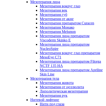
Мезотерапия лица
Мезотерапия вокруг глаз
Мезотерапия век
Мезотерапия губ
Мезотерапия от акне
Мезотерапия препаратом Curacen
Мезотерапия Монако
Мезотерапия Melsmon
Мезотерапия лица препаратом
Viscoderm Skinko E
Мезотерапия лица препаратом
NucleoSpire
Мезотерапия вокруг глаз препаратом
MesoEye С71
Мезотерапия лица препаратом Filorga
NCTF 135 HA
Мезотерапия лица препаратом Apriline
Skin Line
Мезотерапия тела
Мезотерапия живота
Мезотерапия от целлюлита
Липолитическая мезотерапия
Мезотерапия рук
Нитевой лифтинг
Нити под глаза