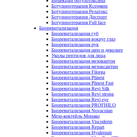
Инъекции ботулотоксина
Ботулинотерапия Ксеомин
Ботулинотерапия Релатокс
Ботулинотерапия Диспорт
Ботулинотерапия Full face
Биоревитализация
Биоревитализация губ
Биоревитализация вокруг глаз
Биоревитализация рук
Биоревитализация шеи и декольте
Уколы пептидов для лица
Биоревитализация мезовартон
Биоревитализация мезоксантин
Биоревитализация Filorga
Биоревитализация Plinest
Биоревитализация Plinest Fast
Биоревитализация Revi Silk
Биоревитализация Revi strong
Биоревитализация Revi eye
Биоревитализация PROFHILO
Биоревитализация Novacutan
Мезо-коктейль Монако
Биоревитализация Viscoderm
Биоревитализация Repart
Биоревитализация Hyalrepair