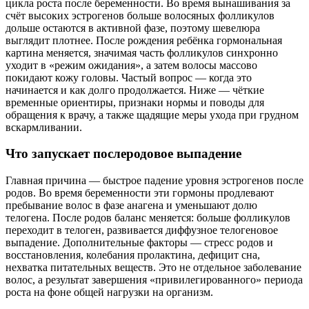
цикла роста после беременности. Во время вынашивания за
счёт высоких эстрогенов больше волосяных фолликулов
дольше остаются в активной фазе, поэтому шевелюра
выглядит плотнее. После рождения ребёнка гормональная
картина меняется, значимая часть фолликулов синхронно
уходит в «режим ожидания», а затем волосы массово
покидают кожу головы. Частый вопрос — когда это
начинается и как долго продолжается. Ниже — чёткие
временные ориентиры, признаки нормы и поводы для
обращения к врачу, а также щадящие меры ухода при грудном
вскармливании.
Что запускает послеродовое выпадение
Главная причина — быстрое падение уровня эстрогенов после
родов. Во время беременности эти гормоны продлевают
пребывание волос в фазе анагена и уменьшают долю
телогена. После родов баланс меняется: больше фолликулов
переходит в телоген, развивается диффузное телогеновое
выпадение. Дополнительные факторы — стресс родов и
восстановления, колебания пролактина, дефицит сна,
нехватка питательных веществ. Это не отдельное заболевание
волос, а результат завершения «привилегированного» периода
роста на фоне общей нагрузки на организм.