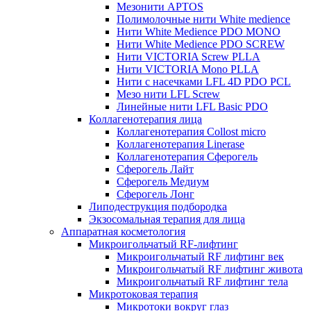
Мезонити APTOS
Полимолочные нити White medience
Нити White Medience PDO MONO
Нити White Medience PDO SCREW
Нити VICTORIA Screw PLLA
Нити VICTORIA Mono PLLA
Нити с насечками LFL 4D PDO PCL
Мезо нити LFL Screw
Линейные нити LFL Basic PDO
Коллагенотерапия лица
Коллагенотерапия Collost micro
Коллагенотерапия Linerase
Коллагенотерапия Сферогель
Сферогель Лайт
Сферогель Медиум
Сферогель Лонг
Липодеструкция подбородка
Экзосомальная терапия для лица
Аппаратная косметология
Микроигольчатый RF-лифтинг
Микроигольчатый RF лифтинг век
Микроигольчатый RF лифтинг живота
Микроигольчатый RF лифтинг тела
Микротоковая терапия
Микротоки вокруг глаз