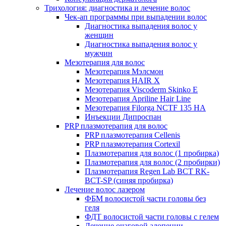
Трихология: диагностика и лечение волос
Чек-ап программы при выпадении волос
Диагностика выпадения волос у
женщин
Диагностика выпадения волос у
мужчин
Мезотерапия для волос
Мезотерапия Мэлсмон
Мезотерапия HAIR X
Мезотерапия Viscoderm Skinko E
Мезотерапия Apriline Hair Line
Мезотерапия Filorga NCTF 135 HA
Инъекции Дипроспан
PRP плазмотерапия для волос
PRP плазмотерапия Cellenis
PRP плазмотерапия Cortexil
Плазмотерапия для волос (1 пробирка)
Плазмотерапия для волос (2 пробирки)
Плазмотерапия Regen Lab BCT RK-
BCT-SP (синяя пробирка)
Лечение волос лазером
ФБМ волосистой части головы без
геля
ФДТ волосистой части головы с гелем
Лечение очаговой алопеции