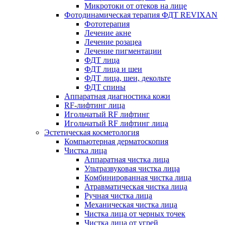
Микротоки от отеков на лице
Фотодинамическая терапия ФДТ REVIXAN
Фототерапия
Лечение акне
Лечение розацеа
Лечение пигментации
ФДТ лица
ФДТ лица и шеи
ФДТ лица, шеи, декольте
ФДТ спины
Аппаратная диагностика кожи
RF-лифтинг лица
Игольчатый RF лифтинг
Игольчатый RF лифтинг лица
Эстетическая косметология
Компьютерная дерматоскопия
Чистка лица
Аппаратная чистка лица
Ультразвуковая чистка лица
Комбинированная чистка лица
Атравматическая чистка лица
Ручная чистка лица
Механическая чистка лица
Чистка лица от черных точек
Чистка лица от угрей