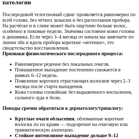
патологии
Послеродовой телогеновый сдвиг проявляется равномерно по
всей голове, без чётких залысин и без расползания пробора.
На расчёске и в сливе может быть ощутимо больше волос,
особенно в пиковые недели. Значимы состояние кожи головы
и динамика. Если через 3–4 месяца от начала вы замечаете по
линии лба и вдоль пробора короткие «антенки», это
свидетельство восстановления.
Признаки физиологического послеродового процесса:
Равномерное редение без локальных очагов.
Повышенное выпадение постепенно снижается в
рамках 6–12 недель.
Появление коротких отрастающих волосков через 2–3
месяца после старта выпадения.
Кожа головы спокойная: без выраженного воспаления,
сильного зуда и боли.
Поводы срочно обратиться к дерматологу/трихологу:
Круглые очаги облысения
, обломанные короткие
волоски по их краям — подозрение на очаговую или
травматическую алопецию.
Стойкое интенсивное выпадение дольше 9–12