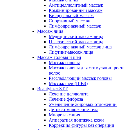
Антицеллюлитный массаж
Комбинированный массаж
Висцеральный массаж
Спортивный массаж
Лимфодренажный массаж
Массаж лица
Медицинский массаж лица
Пластический массаж лица
Лимфодренажный массаж лица
Лифтинг-массаж лица
Массаж головы и шеи
Массаж головы
Массаж головы для стимуляции роста
волос
Расслабляющий массаж головы
Массаж шеи (ШВЗ)
Beautylizer STT
Лечение целлюлита
Лечение фиброза
Уменьшение жировых отложений
Детокс-омоложение тела
Миорелаксация
Аппаратная подтяжка кожи
Коррекция фигуры без операции