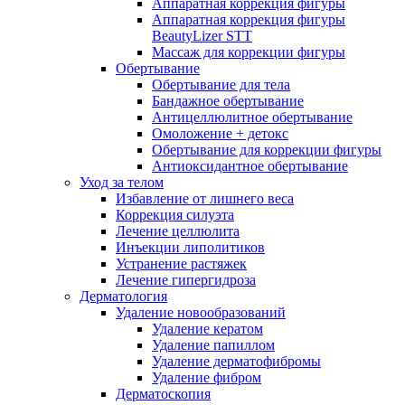
Аппаратная коррекция фигуры
Аппаратная коррекция фигуры
BeautyLizer STT
Массаж для коррекции фигуры
Обертывание
Обертывание для тела
Бандажное обертывание
Антицеллюлитное обертывание
Омоложение + детокс
Обертывание для коррекции фигуры
Антиоксидантное обертывание
Уход за телом
Избавление от лишнего веса
Коррекция силуэта
Лечение целлюлита
Инъекции липолитиков
Устранение растяжек
Лечение гипергидроза
Дерматология
Удаление новообразований
Удаление кератом
Удаление папиллом
Удаление дерматофибромы
Удаление фибром
Дерматоскопия