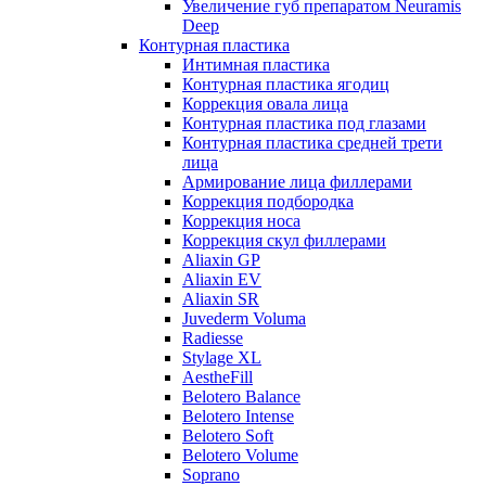
Увеличение губ препаратом Neuramis
Deep
Контурная пластика
Интимная пластика
Контурная пластика ягодиц
Коррекция овала лица
Контурная пластика под глазами
Контурная пластика средней трети
лица
Армирование лица филлерами
Коррекция подбородка
Коррекция носа
Коррекция скул филлерами
Aliaxin GP
Aliaxin EV
Aliaxin SR
Juvederm Voluma
Radiesse
Stylage XL
AestheFill
Belotero Balance
Belotero Intense
Belotero Soft
Belotero Volume
Soprano