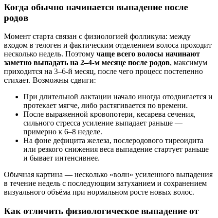
Когда обычно начинается выпадение после
родов
Момент старта связан с физиологией фолликула: между
входом в телоген и фактическим отделением волоса проходит
несколько недель. Поэтому
чаще всего волосы начинают
заметно выпадать на 2–4‑м месяце после родов
, максимум
приходится на 3–6‑й месяц, после чего процесс постепенно
стихает. Возможны сдвиги:
При длительной лактации начало иногда отодвигается и
протекает мягче, либо растягивается по времени.
После выраженной кровопотери, кесарева сечения,
сильного стресса усиление выпадает раньше —
примерно к 6–8 неделе.
На фоне дефицита железа, послеродового тиреоидита
или резкого снижения веса выпадение стартует раньше
и бывает интенсивнее.
Обычная картина — несколько «волн» усиленного выпадения
в течение недель с последующим затуханием и сохранением
визуального объёма при нормальном росте новых волос.
Как отличить физиологическое выпадение от