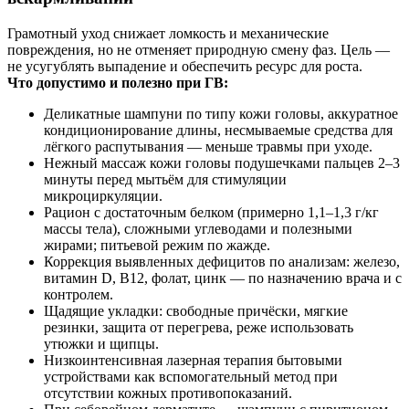
Грамотный уход снижает ломкость и механические
повреждения, но не отменяет природную смену фаз. Цель —
не усугублять выпадение и обеспечить ресурс для роста.
Что допустимо и полезно при ГВ:
Деликатные шампуни по типу кожи головы, аккуратное
кондиционирование длины, несмываемые средства для
лёгкого распутывания — меньше травмы при уходе.
Нежный массаж кожи головы подушечками пальцев 2–3
минуты перед мытьём для стимуляции
микроциркуляции.
Рацион с достаточным белком (примерно 1,1–1,3 г/кг
массы тела), сложными углеводами и полезными
жирами; питьевой режим по жажде.
Коррекция выявленных дефицитов по анализам: железо,
витамин D, B12, фолат, цинк — по назначению врача и с
контролем.
Щадящие укладки: свободные причёски, мягкие
резинки, защита от перегрева, реже использовать
утюжки и щипцы.
Низкоинтенсивная лазерная терапия бытовыми
устройствами как вспомогательный метод при
отсутствии кожных противопоказаний.